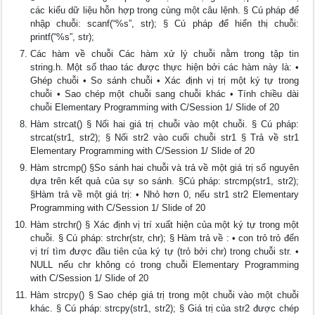
các kiểu dữ liệu hỗn hợp trong cùng một câu lệnh. § Cú pháp để
nhập chuỗi: scanf(“%s”, str); § Cú pháp để hiển thị chuỗi:
printf(“%s”, str);
Các hàm về chuỗi Các hàm xử lý chuỗi nằm trong tập tin
string.h. Một số thao tác được thực hiện bởi các hàm này là: •
Ghép chuỗi • So sánh chuỗi • Xác định vị trị một ký tự trong
chuỗi • Sao chép một chuỗi sang chuỗi khác • Tính chiều dài
chuỗi Elementary Programming with C/Session 1/ Slide of 20
Hàm strcat() § Nối hai giá trị chuỗi vào một chuỗi. § Cú pháp:
strcat(str1, str2); § Nối str2 vào cuối chuỗi str1 § Trả về str1
Elementary Programming with C/Session 1/ Slide of 20
Hàm strcmp() §So sánh hai chuỗi và trả về một giá trị số nguyên
dựa trên kết quả của sự so sánh. §Cú pháp: strcmp(str1, str2);
§Hàm trả về một giá trị: • Nhỏ hơn 0, nếu str1 str2 Elementary
Programming with C/Session 1/ Slide of 20
Hàm strchr() § Xác định vị trí xuất hiện của một ký tự trong một
chuỗi. § Cú pháp: strchr(str, chr); § Hàm trả về : • con trỏ trỏ đến
vị trí tìm được đầu tiên của ký tự (trỏ bởi chr) trong chuỗi str. •
NULL nếu chr không có trong chuỗi Elementary Programming
with C/Session 1/ Slide of 20
Hàm strcpy() § Sao chép giá trị trong một chuỗi vào một chuỗi
khác. § Cú pháp: strcpy(str1, str2); § Giá trị của str2 được chép