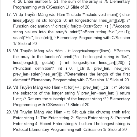
4: 26 Enter number 5: 21 The sum of the array is 75 Elementary
Programming with C/Session 1/ Slide of 20
Ví dụ Truyền Mảng vào Hàm #include #include void main() { char
lines[5][20]; int ctr, longctr=0; int longest(char lines_arr[][20]); /*
Function declaration */ clrscr(); for(ctr=0;ctr<5;ctr++) { /*Accepts
string values into the array*/ printf("\nEnter string %d:",ctr+1);
scanf("%s", lines[ctr]); } Elementary Programming with C/Session
1/ Slide of 20
Vd Truyền Mảng vào Hàm - tt longctr=longest(lines); /*Passes
the array to the function*/ printf("\n The longest string is %s",
lines[longctr]); getch(); } int longest(char lines_arr[][20]) {
/*Function definition*/ int i=0, l_ctr=0, prev_len, new_len;
prev_len=strlen(lines_arr[i]); /*Determines the length of the first
element*/ Elementary Programming with C/Session 1/ Slide of 20
Vd Truyền Mảng vào Hàm - tt for(i++;i prev_len) l_ctr=i; /* Stores
the subscript of the longer string */ prev_len=new_len; } return
l_ctr; /* Returns the subscript of the longest string */ } Elementary
Programming with C/Session 1/ Slide of 20
Vd Truyền Mảng vào Hàm - tt Kết quả của chương trình trên:
Enter string 1: The Enter string 2: Sigma Enter string 3: Protocol
Enter string 4: Robert Enter string 5: Ludlum The longest string is
Protocol Elementary Programming with C/Session 1/ Slide of 20