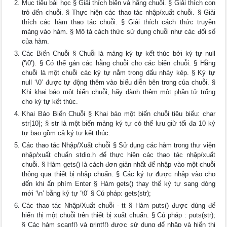
Mục tiêu bài học § Giải thích biến và hằng chuỗi. § Giải thích con
trỏ đến chuỗi. § Thực hiện các thao tác nhập/xuất chuỗi. § Giải
thích các hàm thao tác chuỗi. § Giải thích cách thức truyền
mảng vào hàm. § Mô tả cách thức sử dụng chuỗi như các đối số
của hàm.
Các Biến Chuỗi § Chuỗi là mảng ký tự kết thúc bởi ký tự null
(‘\0’). § Có thể gán các hằng chuỗi cho các biến chuỗi. § Hằng
chuỗi là một chuỗi các ký tự nằm trong dấu nháy kép. § Ký tự
null ‘\0’ được tự động thêm vào biểu diễn bên trong của chuỗi. §
Khi khai báo một biến chuỗi, hãy dành thêm một phần tử trống
cho ký tự kết thúc.
Khai Báo Biến Chuỗi § Khai báo một biến chuỗi tiêu biểu: char
str[10]; § str là một biến mảng ký tự có thể lưu giữ tối đa 10 ký
tự bao gồm cả ký tự kết thúc.
Các thao tác Nhập/Xuất chuỗi § Sử dụng các hàm trong thư viện
nhập/xuất chuẩn stdio.h để thực hiện các thao tác nhập/xuất
chuỗi. § Hàm gets() là cách đơn giản nhất để nhập vào một chuỗi
thông qua thiết bị nhập chuẩn. § Các ký tự được nhập vào cho
đến khi ấn phím Enter § Hàm gets() thay thế ký tự sang dòng
mới ‘\n’ bằng ký tự ‘\0’ § Cú pháp: gets(str);
Các thao tác Nhập/Xuất chuỗi - tt § Hàm puts() được dùng để
hiển thị một chuỗi trên thiết bị xuất chuẩn. § Cú pháp : puts(str);
§ Các hàm scanf() và printf() được sử dụng để nhập và hiển thị