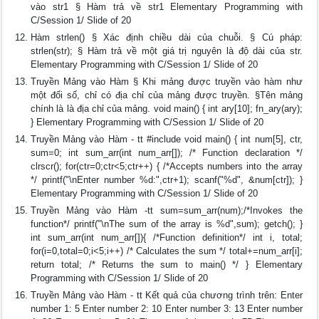
vào str1 § Hàm trả về str1 Elementary Programming with
C/Session 1/ Slide of 20
Hàm strlen() § Xác định chiều dài của chuỗi. § Cú pháp:
strlen(str); § Hàm trả về một giá trị nguyên là độ dài của str.
Elementary Programming with C/Session 1/ Slide of 20
Truyền Mảng vào Hàm § Khi mảng được truyền vào hàm như
một đối số, chỉ có địa chỉ của mảng được truyền. §Tên mảng
chính là là địa chỉ của mảng. void main() { int ary[10]; fn_ary(ary);
} Elementary Programming with C/Session 1/ Slide of 20
Truyền Mảng vào Hàm - tt #include void main() { int num[5], ctr,
sum=0; int sum_arr(int num_arr[]); /* Function declaration */
clrscr(); for(ctr=0;ctr<5;ctr++) { /*Accepts numbers into the array
*/ printf("\nEnter number %d:",ctr+1); scanf("%d", &num[ctr]); }
Elementary Programming with C/Session 1/ Slide of 20
Truyền Mảng vào Hàm -tt sum=sum_arr(num);/*Invokes the
function*/ printf("\nThe sum of the array is %d",sum); getch(); }
int sum_arr(int num_arr[]){ /*Function definition*/ int i, total;
for(i=0,total=0;i<5;i++) /* Calculates the sum */ total+=num_arr[i];
return total; /* Returns the sum to main() */ } Elementary
Programming with C/Session 1/ Slide of 20
Truyền Mảng vào Hàm - tt Kết quả của chương trình trên: Enter
number 1: 5 Enter number 2: 10 Enter number 3: 13 Enter number