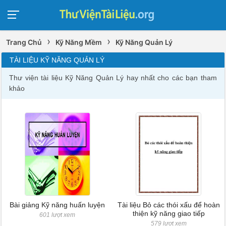
›
›
Trang Chủ
Kỹ Năng Mềm
Kỹ Năng Quản Lý
TÀI LIỆU KỸ NĂNG QUẢN LÝ
Thư viện tài liệu Kỹ Năng Quản Lý hay nhất cho các bạn tham
khảo
Bài giảng Kỹ năng huấn luyện
Tài liệu Bỏ các thói xấu để hoàn
thiện kỹ năng giao tiếp
601 lượt xem
579 lượt xem