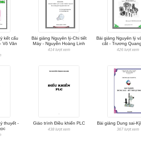
lý kết cấu
Bài giảng Nguyên lý-Chi tiết
Bài giảng Nguyên lý v
 - Võ Văn
Máy - Nguyễn Hoàng Linh
cắt - Trương Quan
414 lượt xem
426 lượt xem
m
ý thuyết -
Giáo trình Điều khiển PLC
Bài giảng Dung sai-Kỹ
gọc
438 lượt xem
367 lượt xem
m