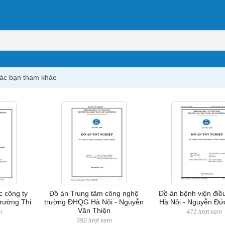
 các bạn tham khảo
c công ty
Đồ án Trung tâm công nghệ
Đồ án bệnh viện điề
Trường Thi
trường ĐHQG Hà Nội - Nguyễn
Hà Nội - Nguyễn Đứ
Văn Thiện
m
471 lượt xem
392 lượt xem