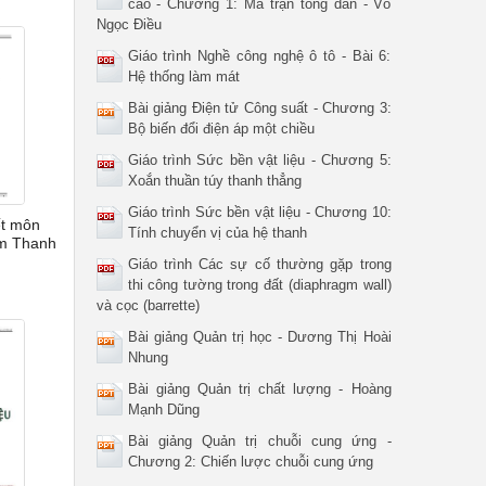
cao - Chương 1: Ma trận tổng dẫn - Võ
Ngọc Điều
Giáo trình Nghề công nghệ ô tô - Bài 6:
Hệ thống làm mát
Bài giảng Điện tử Công suất - Chương 3:
Bộ biến đổi điện áp một chiều
Giáo trình Sức bền vật liệu - Chương 5:
Xoắn thuần túy thanh thẳng
Giáo trình Sức bền vật liệu - Chương 10:
ết môn
Tính chuyển vị của hệ thanh
ạm Thanh
Giáo trình Các sự cố thường gặp trong
thi công tường trong đất (diaphragm wall)
và cọc (barrette)
Bài giảng Quản trị học - Dương Thị Hoài
Nhung
Bài giảng Quản trị chất lượng - Hoàng
Mạnh Dũng
Bài giảng Quản trị chuỗi cung ứng -
Chương 2: Chiến lược chuỗi cung ứng