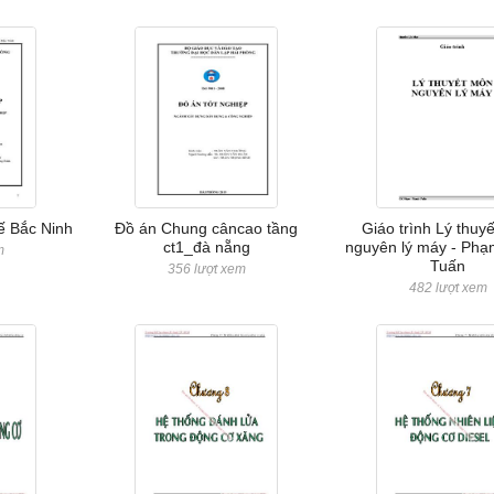
ế Bắc Ninh
Đồ án Chung câncao tầng
Giáo trình Lý thuy
ct1_đà nẵng
nguyên lý máy - Ph
m
Tuấn
356 lượt xem
482 lượt xem