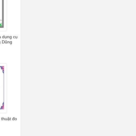
à dụng cụ
g Dũng
 thuật đo