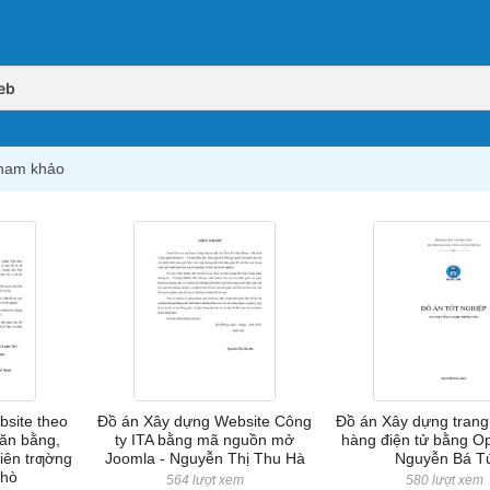
eb
tham khảo
site theo
Đồ án Xây dựng Website Công
Đồ án Xây dựng tran
văn bằng,
ty ITA bằng mã nguồn mở
hàng điện tử bằng Op
viên trƣờng
Joomla - Nguyễn Thị Thu Hà
Nguyễn Bá T
Phò
564 lượt xem
580 lượt xem