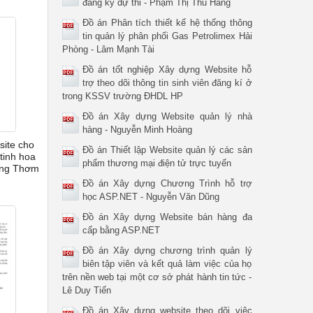
đăng ký dự thi - Phạm Thị Thu Hằng
Đồ án Phân tích thiết kế hệ thống thông
tin quản lý phân phối Gas Petrolimex Hải
Phòng - Lâm Mạnh Tài
Đồ án tốt nghiệp Xây dựng Website hỗ
trợ theo dõi thông tin sinh viên đăng kí ở
trong KSSV trường ĐHDL HP
Đồ án Xây dựng Website quản lý nhà
hàng - Nguyễn Minh Hoàng
site cho
Đồ án Thiết lập Website quản lý các sản
tinh hoa
phẩm thương mại điện tử trực tuyến
ơng Thơm
Đồ án Xây dựng Chương Trình hỗ trợ
học ASP.NET - Nguyễn Văn Dũng
Đồ án Xây dựng Website bán hàng đa
cấp bằng ASP.NET
Đồ án Xây dựng chương trình quản lý
biên tập viên và kết quả làm việc của họ
trên nền web tại một cơ sở phát hành tin tức -
Lê Duy Tiến
Đồ án Xây dựng website theo dõi việc