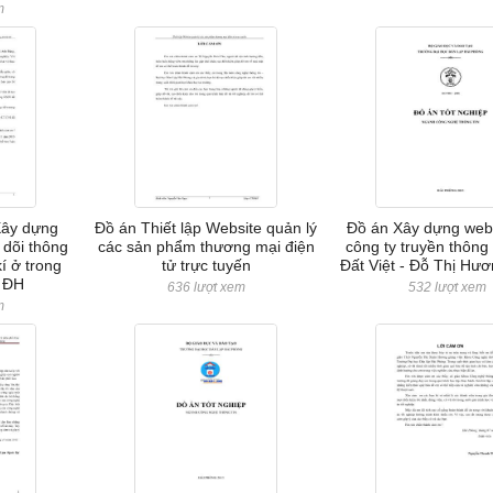
m
Xây dựng
Đồ án Thiết lập Website quản lý
Đồ án Xây dựng web
 dõi thông
các sản phẩm thương mại điện
công ty truyền thông 
kí ở trong
tử trực tuyến
Đất Việt - Đỗ Thị Hư
 ĐH
636 lượt xem
532 lượt xem
m