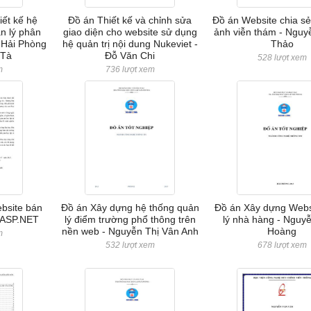
iết kế hệ
Đồ án Thiết kế và chỉnh sửa
Đồ án Website chia sẻ
ản lý phân
giao diện cho website sử dụng
ảnh viễn thám - Ngu
 Hải Phòng
hệ quản trị nội dung Nukeviet -
Thảo
 Tà
Đỗ Văn Chi
528 lượt xem
m
736 lượt xem
bsite bán
Đồ án Xây dựng hệ thống quản
Đồ án Xây dựng Webs
 ASP.NET
lý điểm trường phổ thông trên
lý nhà hàng - Nguy
nền web - Nguyễn Thị Vân Anh
Hoàng
m
532 lượt xem
678 lượt xem