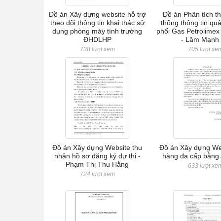
Đồ án Xây dựng website hỗ trợ
Đồ án Phân tích th
theo dõi thông tin khai thác sử
thống thông tin qu
dụng phòng máy tính trường
phối Gas Petrolimex
ĐHDLHP
- Lâm Mạnh
738 lượt xem
705 lượt xe
Đồ án Xây dựng Website thu
Đồ án Xây dựng We
nhận hồ sơ đăng ký dự thi -
hàng đa cấp bằng
Phạm Thị Thu Hằng
633 lượt xe
724 lượt xem