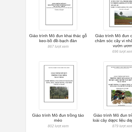
Giáo trình Mô đun khai thác gỗ
Giáo trình Mô đun 
keo-bồ đề-bạch đàn
chăm sóc cây vi nh
vườn ươ
867 lượt xem
696 lượt xe
Giáo trình Mô đun trồng táo
Giáo trình Mô đun t
mèo
loài cây dƣợc liệu dƣ
802 lượt xem
879 lượt xe