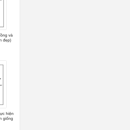
rồng và
n đẹp)
hực hiện
n giống