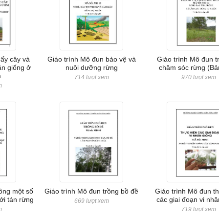
cấy cây và
Giáo trình Mô đun bảo vệ và
Giáo trình Mô đun t
ân giống ở
nuôi dưỡng rừng
chăm sóc rừng (Bả
m
714 lượt xem
970 lượt xem
m
rồng một số
Giáo trình Mô đun trồng bồ đề
Giáo trình Mô đun t
ới tán rừng
các giai đoạn vi nhâ
669 lượt xem
m
719 lượt xem