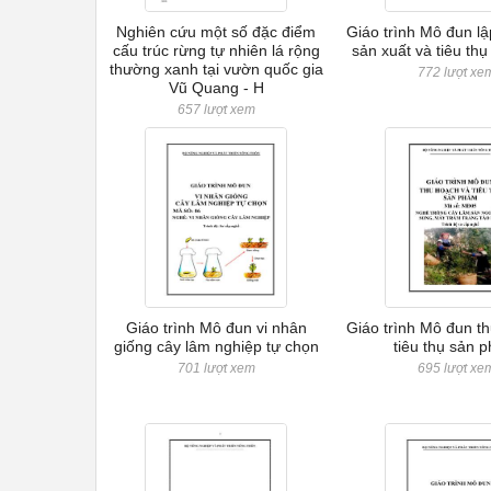
Nghiên cứu một số đặc điểm
Giáo trình Mô đun l
cấu trúc rừng tự nhiên lá rộng
sản xuất và tiêu th
thường xanh tại vườn quốc gia
772 lượt xe
Vũ Quang - H
657 lượt xem
Giáo trình Mô đun vi nhân
Giáo trình Mô đun t
giống cây lâm nghiệp tự chọn
tiêu thụ sản 
701 lượt xem
695 lượt xe