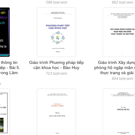
598 lượt xem
862 lượt xem
 thông tin
Giáo trình Phương pháp tiếp
Giáo trình Xây dựn
ệp - Bài 5.
cận khoa học - Bảo Huy
phòng hộ ngập mặn 
trong Lâm
thực trạng và giải
723 lượt xem
804 lượt xem
m