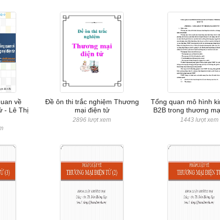
quan về
Đề ôn thi trắc nghiệm Thương
Tổng quan mô hình k
 - Lê Thị
mại điện tử
B2B trong thương mại
2896 lượt xem
1443 lượt xem
em