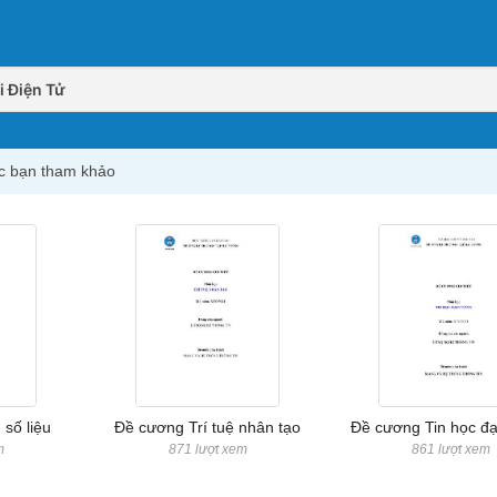
 Điện Tử
ác bạn tham khảo
số liệu
Đề cương Trí tuệ nhân tạo
Đề cương Tin học đạ
m
871 lượt xem
861 lượt xem