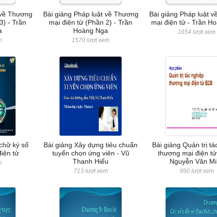
 về Thương
Bài giảng Pháp luật về Thương
Bài giảng Pháp luật 
3) - Trần
mại điện tử (Phần 2) - Trần
mại điện tử - Trần H
a
Hoàng Nga
1654 lượt xem
m
1570 lượt xem
chữ ký số
Bài giảng Xây dựng tiêu chuẩn
Bài giảng Quản trị tá
điện tử
tuyển chọn ứng viên - Vũ
thương mại điện tử
Thanh Hiếu
Nguyễn Văn Mi
m
713 lượt xem
990 lượt xem