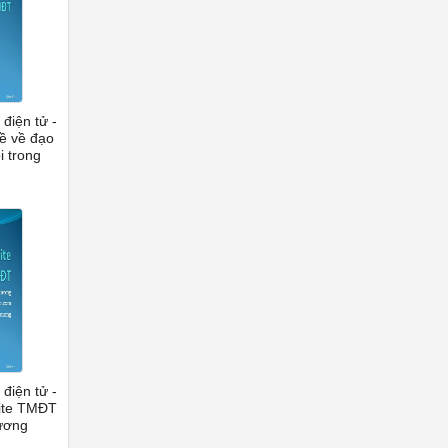
điện tử -
ề về đạo
i trong
điện tử -
site TMĐT
ương