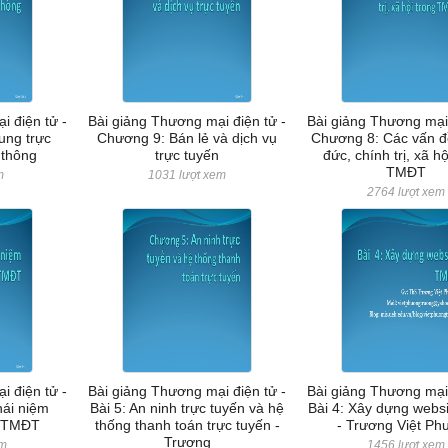
i điện tử -
Bài giảng Thương mại điện tử -
Bài giảng Thương mại 
ung trực
Chương 9: Bán lẻ và dịch vụ
Chương 8: Các vấn đ
 thông
trực tuyến
đức, chính trị, xã hộ
TMĐT
m
1031 lượt xem
2764 lượt xem
i điện tử -
Bài giảng Thương mại điện tử -
Bài giảng Thương mại 
hái niệm
Bài 5: An ninh trực tuyến và hệ
Bài 4: Xây dựng web
g TMĐT
thống thanh toán trực tuyến -
- Trương Việt Ph
Trương
em
1456 lượt xem