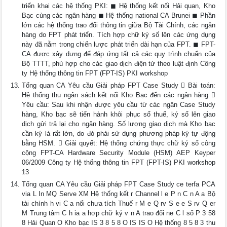
triển khai các hệ thống PKI: ◼ Hệ thống kết nối Hải quan, Kho
Bạc cùng các ngân hàng ◼ Hệ thống national CA Brunei ◼ Phần
lớn các hệ thống trao đổi thông tin giữa Bộ Tài Chính, các ngân
hàng do FPT phát triển. Tích hợp chữ ký số lên các ứng dụng
này đã nằm trong chiến lược phát triển dài hạn của FPT. ◼ FPT-
CA được xây dựng để đáp ứng tất cả các quy trình chuẩn của
Bộ TTTT, phù hợp cho các giao dịch điện tử theo luật định Công
ty Hệ thống thông tin FPT (FPT-IS) PKI workshop
Tổng quan CA Yêu cầu Giải pháp FPT Case Study  Bài toán:
Hệ thống thu ngân sách kết nối Kho Bạc đến các ngân hàng 
Yêu cầu: Sau khi nhận được yêu cầu từ các ngân Case Study
hàng, Kho bạc sẽ tiến hành khôi phục sổ thuế, ký số lên giao
dịch gửi trả lại cho ngân hàng. Số lượng giao dịch mà Kho bạc
cần ký là rất lớn, do đó phải sử dụng phương pháp ký tự động
bằng HSM.  Giải quyết: Hệ thống chứng thực chữ ký số công
cộng FPT-CA Hardware Security Module (HSM) AEP Keyper
06/2009 Công ty Hệ thống thông tin FPT (FPT-IS) PKI workshop
13
Tổng quan CA Yêu cầu Giải pháp FPT Case Study ce terfa PCA
via L In MQ Serve XM Hệ thống kết r Channel l e P n C n A a Bộ
tài chính h vi C a nối chưa tích Thuế r M e Q rv S e e S rv Q er
M Trung tâm C h ia a hơp chữ ký v n A trao đổi ne C l số P 3 58
8 Hải Quan O Kho bạc IS 3 8 5 8 O IS IS O Hệ thống 8 5 8 3 thu