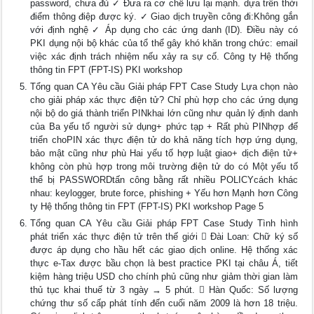
password, chưa đủ ✓ Đưa ra cơ chế lưu lại mạnh. dựa trên thời
điểm thông điệp được ký. ✓ Giao dịch truyền công đi:Không gắn
với định nghệ ✓ Áp dụng cho các ứng danh (ID). Điều này có
PKI dụng nội bộ khác của tổ thể gây khó khăn trong chức: email
việc xác định trách nhiệm nếu xảy ra sự cố. Công ty Hệ thống
thông tin FPT (FPT-IS) PKI workshop
Tổng quan CA Yêu cầu Giải pháp FPT Case Study Lựa chọn nào
cho giải pháp xác thực điện tử? Chỉ phù hợp cho các ứng dụng
nội bộ do giá thành triển PINkhai lớn cũng như quản lý định danh
của Ba yếu tố người sử dụng+ phức tạp + Rất phù PINhợp để
triển choPIN xác thực điện tử do khả năng tích hợp ứng dụng,
bảo mật cũng như phù Hai yếu tố hợp luật giao+ dịch điện tử+
không còn phù hợp trong môi trường điện tử do có Một yếu tố
thể bị PASSWORDtấn công bằng rất nhiều POLICYcách khác
nhau: keylogger, brute force, phishing + Yếu hơn Mạnh hơn Công
ty Hệ thống thông tin FPT (FPT-IS) PKI workshop Page 5
Tổng quan CA Yêu cầu Giải pháp FPT Case Study Tình hình
phát triển xác thực điện tử trên thế giới  Đài Loan: Chữ ký số
được áp dụng cho hầu hết các giao dịch online. Hệ thống xác
thực e-Tax được bầu chọn là best practice PKI tại châu Á, tiết
kiệm hàng triệu USD cho chính phủ cũng như giảm thời gian làm
thủ tục khai thuế từ 3 ngày → 5 phút.  Hàn Quốc: Số lượng
chứng thư số cấp phát tính đến cuối năm 2009 là hơn 18 triệu.