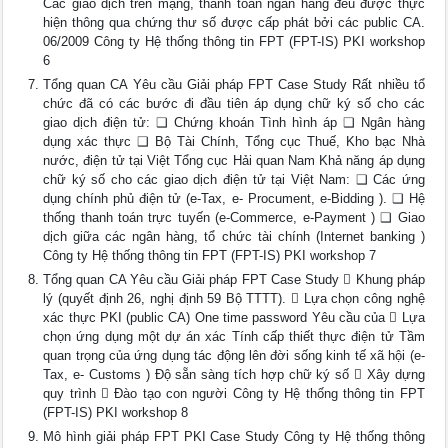
Các giao dịch trên mạng, thanh toán ngân hàng đều được thực
hiện thông qua chứng thư số được cấp phát bởi các public CA.
06/2009 Công ty Hệ thống thông tin FPT (FPT-IS) PKI workshop
6
Tổng quan CA Yêu cầu Giải pháp FPT Case Study Rất nhiều tổ
chức đã có các bước đi đầu tiên áp dụng chữ ký số cho các
giao dịch điện tử: ❑ Chứng khoán Tình hình áp ❑ Ngân hàng
dụng xác thực ❑ Bộ Tài Chính, Tổng cục Thuế, Kho bạc Nhà
nước, điện tử tại Việt Tổng cục Hải quan Nam Khả năng áp dụng
chữ ký số cho các giao dịch điện tử tại Việt Nam: ❑ Các ứng
dụng chính phủ điện tử (e-Tax, e- Procument, e-Bidding ). ❑ Hệ
thống thanh toán trực tuyến (e-Commerce, e-Payment ) ❑ Giao
dịch giữa các ngân hàng, tổ chức tài chính (Internet banking )
Công ty Hệ thống thông tin FPT (FPT-IS) PKI workshop 7
Tổng quan CA Yêu cầu Giải pháp FPT Case Study  Khung pháp
lý (quyết định 26, nghị định 59 Bộ TTTT).  Lựa chọn công nghệ
xác thực PKI (public CA) One time password Yêu cầu của  Lựa
chọn ứng dụng một dự án xác Tính cấp thiết thực điện tử Tầm
quan trọng của ứng dụng tác động lên đời sống kinh tế xã hội (e-
Tax, e- Customs ) Độ sẵn sàng tích hợp chữ ký số  Xây dựng
quy trình  Đào tạo con người Công ty Hệ thống thông tin FPT
(FPT-IS) PKI workshop 8
Mô hình giải pháp FPT PKI Case Study Công ty Hệ thống thông