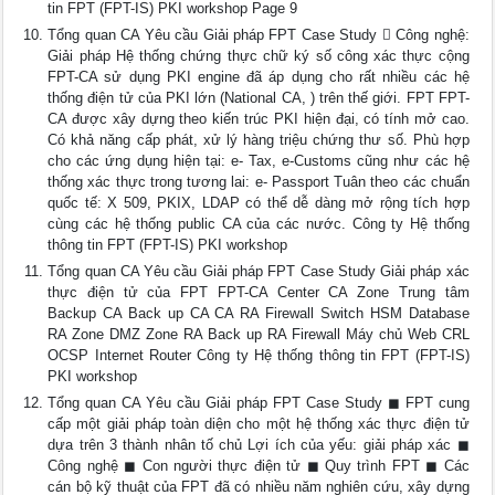
tin FPT (FPT-IS) PKI workshop Page 9
Tổng quan CA Yêu cầu Giải pháp FPT Case Study  Công nghệ:
Giải pháp Hệ thống chứng thực chữ ký số công xác thực cộng
FPT-CA sử dụng PKI engine đã áp dụng cho rất nhiều các hệ
thống điện tử của PKI lớn (National CA, ) trên thế giới. FPT FPT-
CA được xây dựng theo kiến trúc PKI hiện đại, có tính mở cao.
Có khả năng cấp phát, xử lý hàng triệu chứng thư số. Phù hợp
cho các ứng dụng hiện tại: e- Tax, e-Customs cũng như các hệ
thống xác thực trong tương lai: e- Passport Tuân theo các chuẩn
quốc tế: X 509, PKIX, LDAP có thể dễ dàng mở rộng tích hợp
cùng các hệ thống public CA của các nước. Công ty Hệ thống
thông tin FPT (FPT-IS) PKI workshop
Tổng quan CA Yêu cầu Giải pháp FPT Case Study Giải pháp xác
thực điện tử của FPT FPT-CA Center CA Zone Trung tâm
Backup CA Back up CA CA RA Firewall Switch HSM Database
RA Zone DMZ Zone RA Back up RA Firewall Máy chủ Web CRL
OCSP Internet Router Công ty Hệ thống thông tin FPT (FPT-IS)
PKI workshop
Tổng quan CA Yêu cầu Giải pháp FPT Case Study ◼ FPT cung
cấp một giải pháp toàn diện cho một hệ thống xác thực điện tử
dựa trên 3 thành nhân tố chủ Lợi ích của yếu: giải pháp xác ◼
Công nghệ ◼ Con người thực điện tử ◼ Quy trình FPT ◼ Các
cán bộ kỹ thuật của FPT đã có nhiều năm nghiên cứu, xây dựng