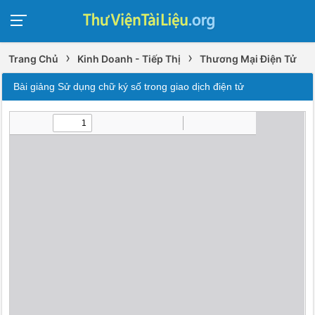
›
›
Trang Chủ
Kinh Doanh - Tiếp Thị
Thương Mại Điện Tử
Bài giảng Sử dụng chữ ký số trong giao dịch điện tử