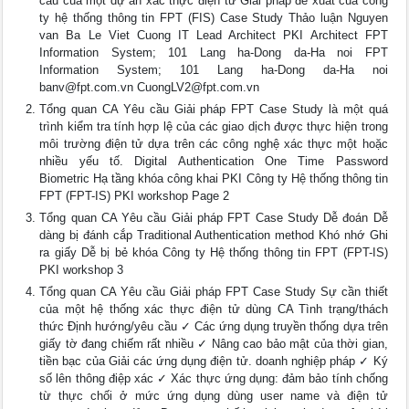
cầu của một dự án xác thực điện tử Giải pháp đề xuất của công
ty hệ thống thông tin FPT (FIS) Case Study Thảo luận Nguyen
van Ba Le Viet Cuong IT Lead Architect PKI Architect FPT
Information System; 101 Lang ha-Dong da-Ha noi FPT
Information System; 101 Lang ha-Dong da-Ha noi
banv@fpt.com.vn
CuongLV2@fpt.com.vn
Tổng quan CA Yêu cầu Giải pháp FPT Case Study là một quá
trình kiểm tra tính hợp lệ của các giao dịch được thực hiện trong
môi trường điện tử dựa trên các công nghệ xác thực một hoặc
nhiều yếu tố. Digital Authentication One Time Password
Biometric Hạ tầng khóa công khai PKI Công ty Hệ thống thông tin
FPT (FPT-IS) PKI workshop Page 2
Tổng quan CA Yêu cầu Giải pháp FPT Case Study Dễ đoán Dễ
dàng bị đánh cắp Traditional Authentication method Khó nhớ Ghi
ra giấy Dễ bị bẻ khóa Công ty Hệ thống thông tin FPT (FPT-IS)
PKI workshop 3
Tổng quan CA Yêu cầu Giải pháp FPT Case Study Sự cần thiết
của một hệ thống xác thực điện tử dùng CA Tình trạng/thách
thức Định hướng/yêu cầu ✓ Các ứng dụng truyền thống dựa trên
giấy tờ đang chiếm rất nhiều ✓ Nâng cao bảo mật của thời gian,
tiền bạc của Giải các ứng dụng điện tử. doanh nghiệp pháp ✓ Ký
số lên thông điệp xác ✓ Xác thực ứng dụng: đảm bảo tính chống
từ thực chối ở mức ứng dụng dùng user name và điện tử