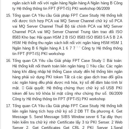
ngân sách kết nối với ngân hàng Ngân hàng A Ngân hàng B Công
ty Hệ thống thông tin FPT (FPT-IS) PKI workshop 06/2009
Tổng quan CA Yêu cầu Giải pháp FPT Case Study Hệ thống kết
nối được tích hợp PCA vai MQ Server Channel chữ ký số PCA
vai MQ Server Channel Thuế Bộ tài chính PCA vai MQ Server
Channel PCA vai MQ Server Channel Trung tâm trao đổi ISO
8583 Kho bạc Hải quan HSM 2 B ISO 8583 ISO 8583 5 A 5 B 2 A
HSM Hệ thống thu ngân sách kết nối với ngân hàng HSM HSM 1
Ngân hàng B 6 Ngân hàng A 1 6 7 7 ` ` Công ty Hệ thống thông
tin FPT (FPT-IS) PKI workshop
Tổng quan CA Yêu cầu Giải pháp FPT Case Study  Bài toán:
Hệ thống kết nối thanh toán liên ngân hàng  Yêu cầu: Các ngân
hàng khi đăng nhập hệ thống Case study đến hệ thống liên ngân
hàng phải sử dụng PKI token Tất cả các giao dịch trao đổi giữa
các ngân hàng đều phải được mã hóa, ký số để đảm bảo tính bí
mật.  Giải quyết: Hệ thống chứng thực chữ ký số USB PKI
token để lưu trữ khóa bí mật cũng như chứng thư số. 06/2009
Công ty Hệ thống thông tin FPT (FPT-IS) PKI workshop
Tổng quan CA Yêu cầu Giải pháp FPT Case Study Hệ thống kết
liên ngân hàng tích hợp chữ ký số 2 DB TT Đa phương 4. Get
Message 5. Send Message SIBS Window sever 6 Tại đây thực
hiện kiểm tra chữ ký nhờ Certificate lấy 3 từ PKI Serser. 2 Web
Server 2. Get Certificates Get CRL 2 PKI Server 1.Send