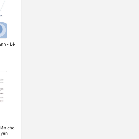
ạnh - Lê
điện cho
uyên