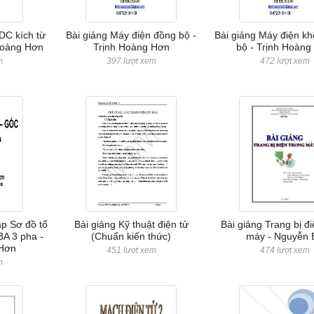
DC kích từ
Bài giảng Máy điện đồng bộ -
Bài giảng Máy điện k
Hoàng Hơn
Trịnh Hoàng Hơn
bộ - Trịnh Hoàng
m
397 lượt xem
472 lượt xem
áp Sơ đồ tổ
Bài giảng Kỹ thuật điện tử
Bài giảng Trang bị đi
A 3 pha -
(Chuẩn kiến thức)
máy - Nguyễn 
 Hơn
451 lượt xem
474 lượt xem
m