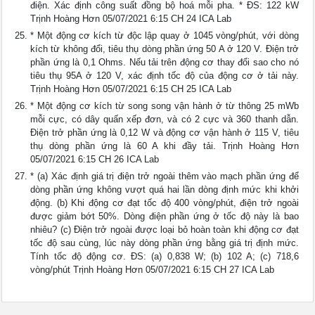
điện. Xác định công suất đồng bộ hoá mỗi pha. * ĐS: 122 kW
Trịnh Hoàng Hơn 05/07/2021 6:15 CH 24 ICA Lab
* Một động cơ kích từ độc lập quay ở 1045 vòng/phút, với dòng
kích từ không đổi, tiêu thụ dòng phần ứng 50 A ở 120 V. Điện trở
phần ứng là 0,1 Ohms. Nếu tải trên động cơ thay đổi sao cho nó
tiêu thụ 95A ở 120 V, xác định tốc độ của động cơ ở tải này.
Trịnh Hoàng Hơn 05/07/2021 6:15 CH 25 ICA Lab
* Một động cơ kích từ song song vận hành ở từ thông 25 mWb
mỗi cực, có dây quấn xếp đơn, và có 2 cực và 360 thanh dẫn.
Điện trở phần ứng là 0,12 W và động cơ vận hành ở 115 V, tiêu
thụ dòng phần ứng là 60 A khi đầy tải. Trịnh Hoàng Hơn
05/07/2021 6:15 CH 26 ICA Lab
* (a) Xác định giá trị điện trở ngoài thêm vào mạch phần ứng để
dòng phần ứng không vượt quá hai lần dòng định mức khi khởi
động. (b) Khi động cơ đạt tốc độ 400 vòng/phút, điện trở ngoài
được giảm bớt 50%. Dòng điện phần ứng ở tốc độ này là bao
nhiêu? (c) Điện trở ngoài được loại bỏ hoàn toàn khi động cơ đạt
tốc độ sau cùng, lúc này dòng phần ứng bằng giá trị định mức.
Tính tốc độ động cơ. ĐS: (a) 0,838 W; (b) 102 A; (c) 718,6
vòng/phút Trịnh Hoàng Hơn 05/07/2021 6:15 CH 27 ICA Lab