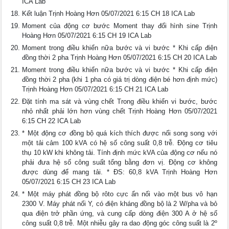
ICA Lab
Kết luận Trịnh Hoàng Hơn 05/07/2021 6:15 CH 18 ICA Lab
Moment của động cơ bước Moment thay đổi hình sine Trịnh
Hoàng Hơn 05/07/2021 6:15 CH 19 ICA Lab
Moment trong điều khiển nữa bước và vi bước * Khi cấp điện
đồng thời 2 pha Trịnh Hoàng Hơn 05/07/2021 6:15 CH 20 ICA Lab
Moment trong điều khiển nữa bước và vi bước * Khi cấp điện
đồng thời 2 pha (khi 1 pha có giá trị dòng điện bé hơn định mức)
Trịnh Hoàng Hơn 05/07/2021 6:15 CH 21 ICA Lab
Đặt tính ma sát và vùng chết Trong điều khiển vi bước, bước
nhỏ nhất phải lớn hơn vùng chết Trịnh Hoàng Hơn 05/07/2021
6:15 CH 22 ICA Lab
* Một động cơ đồng bộ quá kích thích được nối song song với
một tải cảm 100 kVA có hệ số công suất 0,8 trễ. Động cơ tiêu
thụ 10 kW khi không tải. Tính định mức kVA của động cơ nếu nó
phải đưa hệ số công suất tổng bằng đơn vị. Động cơ không
được dùng để mang tải. * ĐS: 60,8 kVA Trịnh Hoàng Hơn
05/07/2021 6:15 CH 23 ICA Lab
* Một máy phát đồng bộ rôto cực ẩn nối vào một bus vô hạn
2300 V. Máy phát nối Y, có điện kháng đồng bộ là 2 W/pha và bỏ
qua điện trở phần ứng, và cung cấp dòng điện 300 A ở hệ số
công suất 0,8 trễ. Một nhiễu gây ra dao động góc công suất là 2º