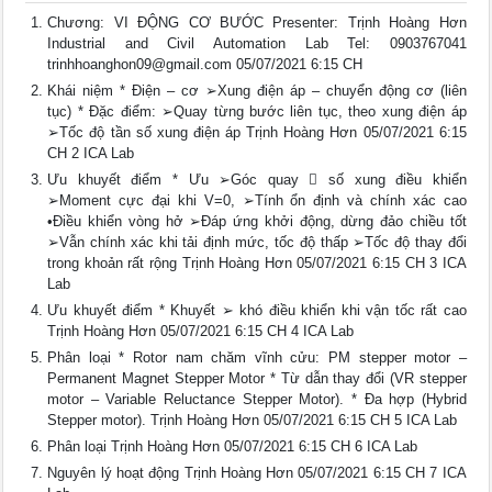
Chương: VI ĐỘNG CƠ BƯỚC Presenter: Trịnh Hoàng Hơn
Industrial and Civil Automation Lab Tel: 0903767041
trinhhoanghon09@gmail.com
05/07/2021 6:15 CH
Khái niệm * Điện – cơ ➢Xung điện áp – chuyển động cơ (liên
tục) * Đặc điểm: ➢Quay từng bước liên tục, theo xung điện áp
➢Tốc độ tần số xung điện áp Trịnh Hoàng Hơn 05/07/2021 6:15
CH 2 ICA Lab
Ưu khuyết điểm * Ưu ➢Góc quay  số xung điều khiển
➢Moment cực đại khi V=0, ➢Tính ổn định và chính xác cao
•Điều khiển vòng hở ➢Đáp ứng khởi động, dừng đảo chiều tốt
➢Vẫn chính xác khi tải định mức, tốc độ thấp ➢Tốc độ thay đổi
trong khoản rất rộng Trịnh Hoàng Hơn 05/07/2021 6:15 CH 3 ICA
Lab
Ưu khuyết điểm * Khuyết ➢ khó điều khiển khi vận tốc rất cao
Trịnh Hoàng Hơn 05/07/2021 6:15 CH 4 ICA Lab
Phân loại * Rotor nam chăm vĩnh cửu: PM stepper motor –
Permanent Magnet Stepper Motor * Từ dẫn thay đổi (VR stepper
motor – Variable Reluctance Stepper Motor). * Đa hợp (Hybrid
Stepper motor). Trịnh Hoàng Hơn 05/07/2021 6:15 CH 5 ICA Lab
Phân loại Trịnh Hoàng Hơn 05/07/2021 6:15 CH 6 ICA Lab
Nguyên lý hoạt động Trịnh Hoàng Hơn 05/07/2021 6:15 CH 7 ICA