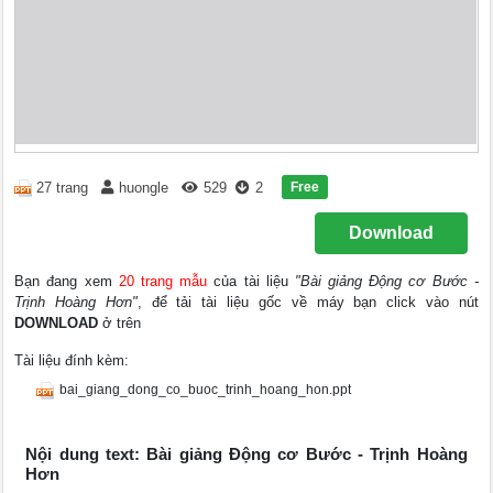
Free
27 trang
huongle
529
2
Download
Bạn đang xem
20 trang mẫu
của tài liệu
"Bài giảng Động cơ Bước -
Trịnh Hoàng Hơn"
, để tải tài liệu gốc về máy bạn click vào nút
DOWNLOAD
ở trên
Tài liệu đính kèm:
bai_giang_dong_co_buoc_trinh_hoang_hon.ppt
Nội dung text: Bài giảng Động cơ Bước - Trịnh Hoàng
Hơn