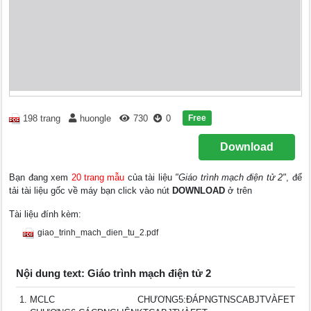
Free
198 trang
huongle
730
0
Download
Bạn đang xem
20 trang mẫu
của tài liệu
"Giáo trình mạch điện tử 2"
, để
tải tài liệu gốc về máy bạn click vào nút
DOWNLOAD
ở trên
Tài liệu đính kèm:
giao_trinh_mach_dien_tu_2.pdf
Nội dung text: Giáo trình mạch điện tử 2
MCLC CHƯƠNG5:ÐÁPNGTNSCABJTVÀFET