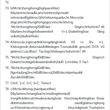
b/Mchlcthưngthơng(highpassfilter)
Ðâylàmtmchmàđlicamchrtnhtnsthpchođn
mttnsnàođĩ(gilàtnsct)thìtínhiumiquađưcht.Nhưvytác
dngcamchlcthưngthơngngưcvimchlchthơng.
*Mchlcthưngthơng20dB/dec: Dngmchnhưhình7.46
ÐâylàmchvoltagefollowernênA V=1.Dođinthngõrav 0bng
viđinth2đuđintrRnên:
Khitnscao,tngtrcatđinkhơngđángknênA V0 =v 0/v i=1.
Khitnsgimdn,đnlúcnàođĩđlibtđugim.Tnsmàtiđĩđli gimcịn0.707A V0
gilàtnsct.Lúcđĩtacĩ: Tacũngcĩthdùngmchnhưhình7.48
*Mchlcthưngthơng40dB/dec: Dngmch
Dolàmchvoltagefollowernênđinth2đuR 1chínhlàv 0.Tacĩ:
*Mchlcthưngthơng60dB/dec
Ngưitadùng2mch40dB/decvà20dB/decnitipnhauđđt
đưcđdc60dB/dec.
ChnC 1=C 2=C 3=C; Titnsct:
c/Mchlcdithơng:(bandpassfilter)
Ðâylàmtmchmàngõrachcĩmtditngiihnnàođĩ
trongtồnbditncatínhiuđưavàongõvào. Vimchnàyđinthngõrav 0max
đtđntrstiđamttns nàođĩgilàtnscnghưng
ωr.Khitnskhácvitnscnghưng,đ khuchđigimdn.Tnsthphơn