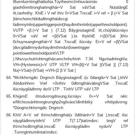
0luơnluơntrngtháibohịa.Tùytheomctínhiuvàomàv 0
giaohốnmttronghaitrngthái+V Sat vàVSat . NutatăngE
itt,tanhnthy: KhiE i V ref thìv 0=VSat TrscaE i=V ref = β.(+V Sat
)làmchomchbtđuđitrngtháiđưcgi
làđimnytrên(uppertriggerpoint)hayđimthmtrên(upperthresholdpoint).
VUTP =β.(+V Sat ) (7.12) BâyginutagimE itt,chúýlàlúcnàyv
0=VSat vàV ref =β(VSat ),ta thykhiE i<β(VSat )thìv
0chuynsangtrngthái+V Sat .TrscaE ilúcnày: Ei=V ref =β(VSat
)đưcgilàđimnydưihayđimthmdưi(lowertrigger
pointlowerthresholdpointVLTP
).Nhưvychutrìnhtrngtháicamchnhưhình 7.34. Ngưitađnhnghĩa:
VH=(Hysteresis)=V UTP VLTP VH=β{(+V Sat )(VSat )] (7.13)
Nu|+VSat|=|VSat| ⇒VH=|2 β.V Sat |
*Mchkhơngđo: Dngmch BâyginutagimE i(v 0đanglà+V Sat ),khiV
Abtđunhhơn Vref =0vthìv 0đitrngtháivàbngVSat .TrscaE
ilúcnàygilàđimny dưiV LTP . TínhV UTP vàV LTP
KhigimE ittrsdươngdnxung,lúcnàyv 0=+V Sat nên:
e/Mchsosánhtrongtrưnghp2ngõvàocĩđinthbtkỳ vihitipdương:
*Dùngmchkhơngđo: Dngmch
KhiV A=V ref thìmchđitrngthái(v 0đithành+V Sat ),trscaE ilúc
nàygilàđimnytrênV UTP .T(7.17)tatìmđưc: bngV ref
thìmchsđitrngthái,trscaE ilúcnàygilàđim nydưiV LTP
.Tươngtnhưtrêntatìmđưc: