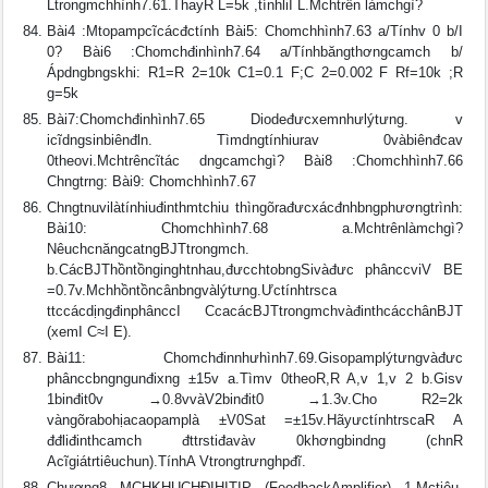
Ltrongmchhình7.61.ThayR L=5k ,tínhliI L.Mchtrên làmchgì?
Bài4 :Mtopampcĩcácđctính Bài5: Chomchhình7.63 a/Tínhv 0 b/I
0? Bài6 :Chomchđinhình7.64 a/Tínhbăngthơngcamch b/
Ápdngbngskhi: R1=R 2=10k C1=0.1 F;C 2=0.002 F Rf=10k ;R
g=5k
Bài7:Chomchđinhình7.65 Diodeđưcxemnhưlýtưng. v
icĩdngsinbiênđln. Tìmdngtínhiurav 0vàbiênđcav
0theovi.Mchtrêncĩtác dngcamchgì? Bài8 :Chomchhình7.66
Chngtrng: Bài9: Chomchhình7.67
Chngtnuvilàtínhiuđinthmtchiu thìngõrađưcxácđnhbngphươngtrình:
Bài10: Chomchhình7.68 a.Mchtrênlàmchgì?
NêuchcnăngcatngBJTtrongmch.
b.CácBJThồntồnginghtnhau,đưcchtobngSivàđưc phânccviV BE
=0.7v.Mchhồntồncânbngvàlýtưng.Ưctínhtrsca
ttccácdịngđinphânccI CcacácBJTtrongmchvàđinthcácchânBJT
(xemI C≈I E).
Bài11: Chomchđinnhưhình7.69.Gisopamplýtưngvàđưc
phânccbngngunđixng ±15v a.Tìmv 0theoR,R A,v 1,v 2 b.Gisv
1binđit0v →0.8vvàV2binđit0 →1.3v.Cho R2=2k
vàngõrabohịacaopamplà ±V0Sat =±15v.HãyưctínhtrscaR A
đđliđinthcamch đttrstiđavàv 0khơngbindng (chnR
Acĩgiátrtiêuchun).TínhA Vtrongtrưnghpđĩ.
Chương8 MCHKHUCHÐIHITIP (FeedbackAmplifier) 1.Mctiêu.