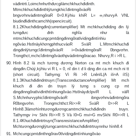
vàđintrti.Loimchnhưthđưcgilàmchkhuchđiđinth.
MtmchkhuchđiđinthlýtưngkhicĩđintrngõvàoRi
bngvơhnvàđintrngõraR 0=0.Kýhiu khiR L= ∞,nhưvyA VNL
biudinđliđinthcamchh(opencircuit).
8.1.2Khuchđidịngđin(currentamplifier) Mt mchkhuchđidịng đin lý
tưngđưc đnh nghĩa như là
mtmchkhuchđicungcpmtdịngđinngõratlvidịngđintínhiu
ngõvào.HstlnàykhơngphthucvàoR SvàR L.Mtmchkhuchđi
dịngđinlýtưngcĩđintrngõvàoR i=0vàđintrngõraR 0bngvơhn.
Trongthct,mchcĩđintrngõvàothpvàdintrngõracao. Nhưvy,R i >R L.
Hình 8.2 là mch tương đương Norton ca mt mch khuch đi
dịngđin.Chúý,kýhiu vi R L = 0, nĩ din t đ li dịng đin ca mt mch ni tt
(short circuit). Tathyrng: Vì Ri >R LnênIL(A iIi≈A íIS)
8.1.3Khuchđiđindntruyn:(TransconductanceAmplifier) Mt mch
khuch đi đin dn truyn lý tưng s cung cp mt
dịngđinngõratlviđinthtínhiungõvào.HstlnàyđclpviR L vàR
S.MchnhưvyphicĩđintrngõvàoR ibngvơhnvàđintrngõra
R0bngvơhn. Trongmchthct:Ri>>R SvàR 0>>R L
Hình8.3làmơhìnhtươngđươngcamtmchkhuchđiđindn truyn.
Tathyrngv i≈v Skhi Ri>>R S Và I0≈G mvi≈G mvSkhi R0>>R L
8.1.4Khuchđiđintrtruyn(TransresistanceAmplifier)
Mchtươngđươnglýtưngcamtmchkhuchđiđintrtruynnhư hình8.4
Mchcungcpmtđinthngõrav0tlvidịngđintínhiungõvào