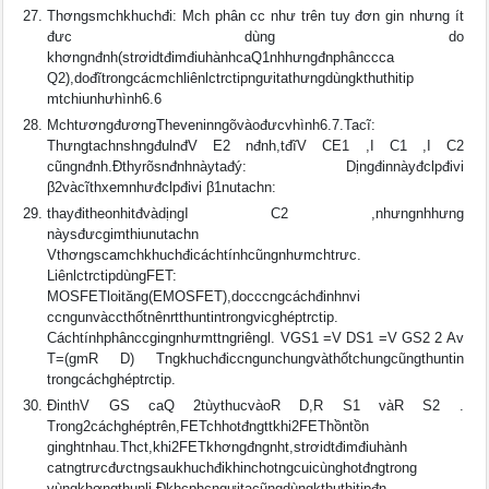
Thơngsmchkhuchđi: Mch phân cc như trên tuy đơn gin nhưng ít
đưc dùng do
khơngnđnh(strơidtđimđiuhànhcaQ1nhhưngđnphânccca
Q2),dođĩtrongcácmchliênlctrctipngưitathưngdùngkthuthitip
mtchiunhưhình6.6
MchtươngđươngTheveninngõvàođưcvhình6.7.Tacĩ:
ThưngtachnshngđulnđV E2 nđnh,tđĩV CE1 ,I C1 ,I C2
cũngnđnh.Ðthyrõsnđnhnàytađý: Dịngđinnàyđclpđivi
β2vàcĩthxemnhưđclpđivi β1nutachn:
thayđitheonhitđvàdịngI C2 ,nhưngnhhưng
nàysđưcgimthiunutachn
Vthơngscamchkhuchđicáchtínhcũngnhưmchtrưc.
LiênlctrctipdùngFET:
MOSFETloităng(EMOSFET),docccngcáchđinhnvi
ccngunvàccthốtnênrtthuntintrongvicghéptrctip.
Cáchtínhphânccgingnhưmttngriêngl. VGS1 =V DS1 =V GS2 2 Av
T=(gmR D) Tngkhuchđiccngunchungvàthốtchungcũngthuntin
trongcáchghéptrctip.
ÐinthV GS caQ 2tùythucvàoR D,R S1 vàR S2 .
Trong2cáchghéptrên,FETchhotđngttkhi2FEThồntồn
ginghtnhau.Thct,khi2FETkhơngđngnht,strơidtđimđiuhành
catngtrưcđưctngsaukhuchđikhinchotngcuicùnghotđngtrong
vùngkhơngthunli.Ðkhcphcngưitacũngdùngkthuthitipđn