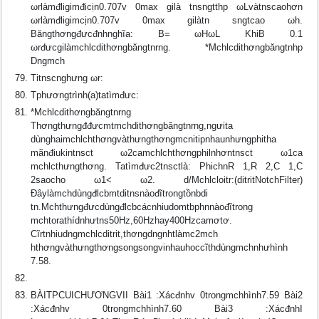
ωrlàmđligimđicịn0.707v 0max gilà tnsngtthp ωLvàtnscaohơn
ωrlàmđligimcịn0.707v 0max gilàtn sngtcao ωh.
Băngthơngđưcđnhnghĩa: B= ωHωL KhiB 0.1
ωrđưcgilàmchlcdithơngbăngtnrng. *Mchlcdithơngbăngtnhp
Dngmch
Titnscnghưng ωr:
Tphươngtrình(a)tatìmđưc:
*Mchlcdithơngbăngtnrng
Thơngthưngđđưcmtmchdithơngbăngtnrng,ngưita
dùnghaimchlchthơngvàthưngthơngmcnitipnhaunhưngphitha
mãnđiukintnsct ω2camchlchthơngphilnhơntnsct ω1ca
mchlcthưngthơng. Tatìmđưc2tnsctlà: PhichnR 1,R 2,C 1,C
2saocho ω1< ω2. d/Mchlcloitr:(ditritNotchFilter)
Ðâylàmchdùngđlcbmtditnsnàođĩtrongtồnbdi
tn.Mchthưngđưcdùngđlcbcácnhiudomtbphnnàođĩtrong
mchtorathídnhưtns50Hz,60Hzhay400Hzcamơtơ.
Cĩrtnhiudngmchlcditrit,thơngdngnhtlàmc2mch
hthơngvàthưngthơngsongsongvinhauhoccĩthdùngmchnhưhình
7.58.
BÀITPCUICHƯƠNGVII Bài1 :Xácđnhv 0trongmchhình7.59 Bài2
:Xácđnhv 0trongmchhình7.60 Bài3 :XácđnhI