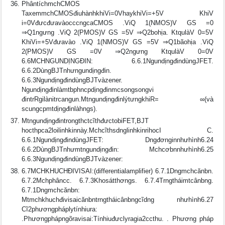
PhântíchmchCMOS
TaxemmchCMOSđiuhànhkhiVi=0VhaykhiVi=+5V KhiV
i=0VđưcđưavàocccngcaCMOS .ViQ 1(NMOS)V GS =0
⇒Q1ngưng .ViQ 2(PMOS)V GS =5V ⇒Q2bohịa. KtqulàV 0=5V
KhiVi=+5Vđưavào .ViQ 1(NMOS)V GS =5V ⇒Q1bãohịa .ViQ
2(PMOS)V GS =0V ⇒Q2ngưng KtqulàV 0=0V
6.6MCHNGUNDỊNGÐIN: 6.6.1NgundịngđindùngJFET.
6.6.2DùngBJTnhưngundịngđin.
6.6.3NgundịngđindùngBJTvàzener.
Ngundịngđinlàmtbphncpdịngđinmcsongsongvi
đintrRgilànitrcangun.MtngundịngđinlýtưngkhiR= ∞(và
scungcpmtdịngđinlàhngs).
MtngundịngđintrongthctcĩthđưctobiFET,BJT
hocthpca2loilinhkinnày.MchcĩthsdnglinhkinrihocI C.
6.6.1NgundịngđindùngJFET: Dngđơnginnhưhình6.24
6.6.2DùngBJTnhưmtngundịngđin: Mchcơbnnhưhình6.25
6.6.3NgundịngđindùngBJTvàzener:
6.7MCHKHUCHÐIVISAI:(differentialamplifier) 6.7.1Dngmchcănbn.
6.7.2Mchphâncc. 6.7.3Khosátthơngs. 6.7.4Trngtháimtcânbng.
6.7.1Dngmchcănbn:
Mtmchkhuchđivisaicănbntrngtháicânbngcĩdng nhưhình6.27
Cĩ2phươngpháplytínhiura:
.Phươngphápngõravisai:Tínhiuđưclyragia2ccthu. . Phương pháp