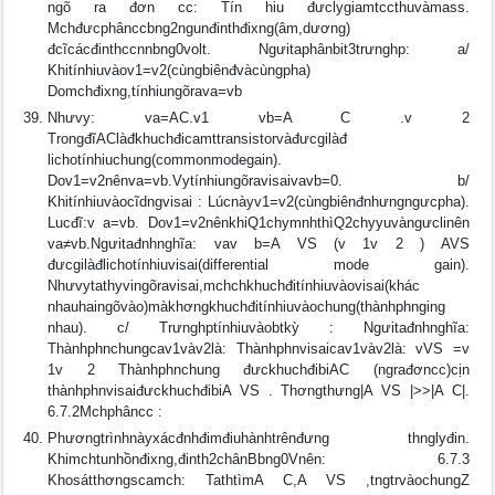
ngõ ra đơn cc: Tín hiu đưclygiamtccthuvàmass.
Mchđưcphânccbng2ngunđinthđixng(âm,dương)
đcĩcácđinthccnnbng0volt. Ngưitaphânbit3trưnghp: a/
Khitínhiuvàov1=v2(cùngbiênđvàcùngpha)
Domchđixng,tínhiungõrava=vb
Nhưvy: va=AC.v1 vb=A C .v 2
TrongđĩAClàđkhuchđicamttransistorvàđưcgilàđ
lichotínhiuchung(commonmodegain).
Dov1=v2nênva=vb.Vytínhiungõravisaivavb=0. b/
Khitínhiuvàocĩdngvisai : Lúcnàyv1=v2(cùngbiênđnhưngngưcpha).
Lucđĩ:v a=vb. Dov1=v2nênkhiQ1chymnhthìQ2chyyuvàngưclinên
va≠vb.Ngưitađnhnghĩa: vav b=A VS (v 1v 2 ) AVS
đưcgilàđlichotínhiuvisai(differential mode gain).
Nhưvytathyvingõravisai,mchchkhuchđitínhiuvàovisai(khác
nhauhaingõvào)màkhơngkhuchđitínhiuvàochung(thànhphnging
nhau). c/ Trưnghptínhiuvàobtkỳ : Ngưitađnhnghĩa:
Thànhphnchungcav1vàv2là: Thànhphnvisaicav1vàv2là: vVS =v
1v 2 Thànhphnchung đưckhuchđibiAC (ngrađơncc)cịn
thànhphnvisaiđưckhuchđibiA VS . Thơngthưng|A VS |>>|A C|.
6.7.2Mchphâncc :
Phươngtrìnhnàyxácđnhđimđiuhànhtrênđưng thnglyđin.
Khimchtunhồnđixng,đinth2chânBbng0Vnên: 6.7.3
Khosátthơngscamch: TathtìmA C,A VS ,tngtrvàochungZ