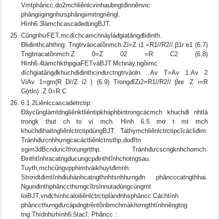
Vmtphâncc,do2mchliênlcvinhaubngtđinnênvic
phângiigingnhưsphângiimitngriêngl.
Hình6.3làmchcascadedùngBJT.
CũngnhưFET,mcđíchcamchnàylàđgiatăngđliđinth.
Ðliđinthcahthng: Tngtrvàocatồnmch:Zi=Z i1 =R1//R2// β1r e1 (6.7)
Tngtrracatồnmch:Z 0=Z 02 =R C2 (6.8)
Hình6.4làmchkthpgiaFETvàBJT.Mchnày,ngồimc
đíchgiatăngđkhuchđiđinthcịnđưctngtrvàoln. .Av T=Av 1.Av 2
ViAv 1=gm(R D//Z i2 ) (6.9) TrongđĩZi2=R1//R2// βre .Z i=R
G(rtln) .Z 0=R C
6.1.2Liênlccascadetrctip:
Ðâycũnglàmtdngliênktliêntipkháphbintrongcácmch khuchđi nhtlà
trongk thut ch to vi mch. Hình 6.5 mơ t mt mch
khuchđihaitngliênlctrctipdùngBJT. Tathymchliênlctrctipcĩcácliđim:
Tránhđưcnhhưngcacáctliênlctnsthp,dođĩtn
sgim3dBcndưicĩthxungrtthp. Tránhđưcscngknhchomch.
Ðinthtĩnhracatngđucungcpđinthtĩnhchotngsau.
Tuyth,mchcũngvpphimtvàikhuytđimnh:
Strơidtđimtĩnhđiuhànhcatngthnhtsnhhưngđn phâncccatngthhai.
Ngunđinthphânccthưngcĩtrslnnutadùngcùngmt
loiBJT,vnđchínhcaloiliênlctrctiplànđnhsphâncc.Cáchtính
phânccthưngđưcápdngtrêntồnbmchmàkhơngthtínhriêngtng
tng.Thídnhưhình6.5tacĩ: Phâncc :