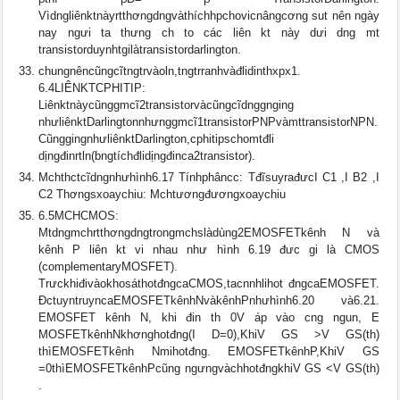
Vìdngliênktnàyrtthơngdngvàthíchhpchovicnângcơng sut nên ngày
nay ngưi ta thưng ch to các liên kt này dưi dng mt
transistorduynhtgilàtransistordarlington.
chungnêncũngcĩtngtrvàoln,tngtrranhvàđlidinthxpx1.
6.4LIÊNKTCPHITIP:
Liênktnàycũnggmcĩ2transistorvàcũngcĩdnggnging
nhưliênktDarlingtonnhưnggmcĩ1transistorPNPvàmttransistorNPN.
CũnggingnhưliênktDarlington,cphitipschomtđli
dịngđinrtln(bngtíchđlidịngđinca2transistor).
Mchthctcĩdngnhưhình6.17 Tínhphâncc: TđĩsuyrađưcI C1 ,I B2 ,I
C2 Thơngsxoaychiu: Mchtươngđươngxoaychiu
6.5MCHCMOS:
Mtdngmchrtthơngdngtrongmchslàdùng2EMOSFETkênh N và
kênh P liên kt vi nhau như hình 6.19 đưc gi là CMOS
(complementaryMOSFET).
TrưckhiđivàokhosáthotđngcaCMOS,tacnnhlihot đngcaEMOSFET.
ÐctuyntruyncaEMOSFETkênhNvàkênhPnhưhình6.20 và6.21.
EMOSFET kênh N, khi đin th 0V áp vào cng ngun, E
MOSFETkênhNkhơnghotđng(I D=0),KhiV GS >V GS(th)
thìEMOSFETkênh Nmihotđng. EMOSFETkênhP,KhiV GS
=0thìEMOSFETkênhPcũng ngưngvàchhotđngkhiV GS <V GS(th)
.