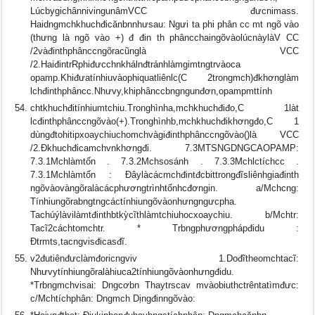
LúcbygichânnivingunâmVCC đưcnimass.
Haidngmchkhuchđicănbnnhưsau: Ngưi ta phi phân cc mt ngõ vào
(thưng là ngõ vào +) đ đin th phâncchaingõvàolúcnàylàV CC
/2vàđinthphânccngõracũnglà VCC
/2.HaiđintrRphiđưcchnkhálnđtránhlàmgimtngtrvàoca
opamp.Khiđưatínhiuvàophiquatliênlc(C 2trongmch)đkhơnglàm
lchđinthphâncc.Nhưvy,khiphânccbngngunđơn,opampmttính
chtkhuchđitínhiumtchiu.Tronghìnha,mchkhuchđiđo,C 1làt
lcđinthphânccngõvào(+).Tronghìnhb,mchkhuchđikhơngđo,C 1
dùngđtohitipxoaychiuchomchvàgiđinthphânccngõvào()là VCC
/2.Ðkhuchđicamchvnkhơngđi. 7.3MTSNGDNGCAOPAMP:
7.3.1Mchlàmtốn . 7.3.2Mchsosánh . 7.3.3Mchlctíchcc .
7.3.1Mchlàmtốn : Ðâylàcácmchđintđcbittrongđĩsliênhgiađinth
ngõvàovàngõralàcácphươngtrìnhtốnhcđơngin. a/Mchcng:
Tínhiungõrabngtngcáctínhiungõvàonhưngngưcpha.
Tachúýlàvilàmtđinthbtkỳcĩthlàmtchiuhocxoaychiu. b/Mchtr:
Tacĩ2cáchtomchtr. * Trbngphươngphápđidu :
Ðtrmts,tacngvisđicasđĩ.
v2đutiênđưclàmđoricngviv 1.Dođĩtheomchtacĩ:
Nhưvytínhiungõralàhiuca2tínhiungõvàonhưngđidu.
*Trbngmchvisai: Dngcơbn Thaytrscav mvàobiuthctrêntatìmđưc:
c/Mchtíchphân: Dngmch Dịngđinngõvào: