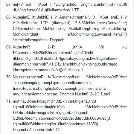
nu|+V sat |=|VSat | *Dùngmchđo: Dngmchcănbnnhưhình7.38
đĩ,cũnglàtrscaV A,gilàđimnytrênV UTP .
NutagimE itt,đnkhiE i=V Amchsđitrngthái(v 0= VSat )vàE i=V
AlúcđĩcĩtrslàV LTP (đimnydưi). 7.3.3Mchlctíchcc:(Activefilter)
Cĩ4loimchchính: Mchlchthơng. Mchlcthưngthơng. Mchlcdithơng.
Mchlcloitr(ditrit). a/Mchlchthơng(LowpassFilterLPF)
*Mchlchthơngcănbn: Dngmch
NutachnR 2=R 1thì|A V0 |=1
Ðáptuyntnsđdc20dB/decvìkhitnstănglên10lnthì
đkhuchđigimđi10lntc20dB.Ngưitahaydùngmchvoltagefollower
đlàmmchlcnhưhình7.41.Ðâylàmchkhuchđikhơngđo,nhưngdo
khơngcĩđintrnimassngõvào()nênđlibng+1.
NgưitathưngchnR f=Rđgimdịngoffset. *Mchlchthơng40dB/dec:
Trongnhiungdng,tacnphigimnhanhđlicamchkhi
tnsvưtquátnsct,cĩnghĩalàđdccabăngtnphilnhơnna.Ðĩlà
mcđíchcacácmchlcbccao. Dngmch NuchnC 2=2C 1,tacĩ:
mchnàyđkhuchđisgimđi40dBkhitnstănglên10ln(đ
ligimđi100lnkhitnstănglên10ln). *Mchlchthơng60dB/dec:
Ðđtđưcđdchơnnagnvilýtưngngưitadùngmch
lc20dB/decmcnitipvimchlc40dB/decđđưcđdc60dB/dec(đ
ligimđi60dBkhitnstănglên10lngĩcphatitnsctlà1350).
Dngmchcănbnnhưhình7.44