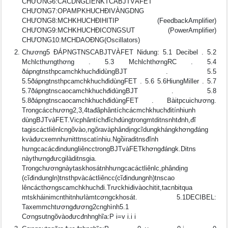
CHƯƠNG6:CÁCDNGLIÊNKTCABJTVÀFET
CHƯƠNG7:OPAMPKHUCHÐIVÀNGDNG
CHƯƠNG8:MCHKHUCHÐIHITIP (FeedbackAmplifier)
CHƯƠNG9:MCHKHUCHÐICƠNGSUT (PowerAmplifier)
CHƯƠNG10:MCHDAOÐNG(Oscillators)
Chương5 ÐÁPNGTNSCABJTVÀFET Nidung: 5.1 Decibel . 5.2
Mchlcthưngthơng . 5.3 MchlchthơngRC . 5.4
ðápngtnsthpcamchkhuchđidùngBJT . 5.5
5.5ðápngtnsthpcamchkhuchđidùngFET . 5.6 5.6HiungMiller . 5.7
5.7ðápngtnscaocamchkhuchđidùngBJT . 5.8
5.8ðápngtnscaocamchkhuchđidùngFET . Bàitpcuichương.
Trongcácchương2,3,4tađãphântíchcácmchkhuchđitínhiunh
dùngBJTvàFET.Vicphântíchđĩchđúngtrongmtditnsnhtđnh,đĩ
tagiscáctliênlcngõvào,ngõravàphândịngcĩdungkhángkhơngđáng
kvàđưcxemnhưnitttnscatínhiu.Ngồiraditnsđĩnh
hưngcacácđindungliêncctrongBJTvàFETkhơngđángk.Ditns
nàythưngđưcgilàditnsgia.
Trongchươngnàytaskhosátnhhưngcacáctliênlc,phândịng
(cĩđindungln)tnsthpvàcáctliêncc(cĩđindungnh)tnscao
lêncácthơngscamchkhuchđi.Trưckhiđivàochitit,tacnbitqua
mtskháinimcnthitnhưlàmtcơngckhosát. 5.1DECIBEL:
Taxemmchtươngđương2cnghình5.1
Cơngsutngõvàođưcđnhnghĩa:P i=v i.i i