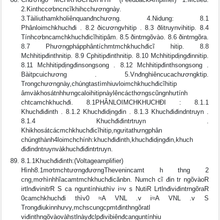
2.Kinthccơbncncĩkhihcchươngnày.
3.Tàiliuthamkholiênquanđnchương. 4.Nidung: 8.1
Phânloimchkhuchđi . 8.2 ðicươngvhitip . 8.3 ðlitruynvihitip. 8.4
Tínhcơbncamchkhuchđicĩhitipâm. 8.5 ðintrngõvào. 8.6 ðintrngõra.
8.7 Phươngphápphântíchmtmchkhuchđicĩ hitip. 8.8
Mchhitipđinthnitip. 8.9 Cphitipđinthnitip. 8.10 Mchhitipdịngđinnitip.
8.11 Mchhitipdịngđinsongsong . 8.12 Mchhitipđinthsongsong .
Bàitpcuichương . 5.Vnđnghiêncucachươngktip.
Trongchươngnày,chúngtastìmhiuvloimchkhuchđicĩhitip
âmvàkhosátnhhưngcaloihitipnàylêncácthơngscũngnhưtính
chtcamchkhuchđi. 8.1PHÂNLOIMCHKHUCHÐI : 8.1.1
Khuchđiđinth . 8.1.2 Khuchđidịngđin . 8.1.3 Khuchđiđindntruyn .
8.1.4 Khuchđiđintrtruyn .
Khikhosátcácmchkhuchđicĩhitip,ngưitathưngphân
chúngthành4loimchchính:khuchđiđinth,khuchđidịngđin,khuch
điđindntruynvàkhuchđiđintrtruyn.
8.1.1Khuchđiđinth:(Voltageamplifier)
Hình8.1mơtmchtươngđươngThevenincamt h thng 2
cng,mơhìnhhĩacamtmchkhuchđicănbn. Numch cĩ đin tr ngõvàoR
irtlnđivinitrR S ca nguntínhiuthìv i≈v s NutiR LrtlnđiviđintrngõraR
0camchkhuchđi thìv0 ≈A VNL .v i≈A VNL .v S
Trongđiukinnhưvy,mchscungcpmtđinthngõratl
viđinthngõvàovàhstlnàyđclpđivibiênđcanguntínhiu