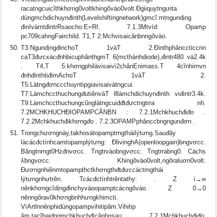
racatngcuicĩthkhơng0voltkhingõvào0volt.Ðgiiquytngưita
dùngmchdichuynđinth(Levelshiftingnetwork)gmcĩ:mtngundịng
đinIvàmtđintrRsaocho:E=RI. 7.1.3Mtvíd: Opamp
pc709cahngFairchild. T1,T 2:Mchvisaicănbnngõvào.
T3:NgundịngđinchoT 1vàT 2.Ðinthphânccticcnn
caT3đưcxácđnhbicuphânthgmT 6(mcthànhdiode),đintr480 và2.4k
. T4,T 5:khơngphilàvisaivì2chânEnimass.T 4cĩnhimvn
đnhđinthtiđimAchoT 1vàT 2.
T5:Làtngđơnccchuyntipgiavisaivàtngcui.
T7:LàmchccthuchungđutiênvàT 8làmchdichuynđinth viđintr3.4k.
T9:Làmchccthuchungcũnglàtngcuiđđtđưctngtrra nh.
7.2MCHKHUCHÐIOPAMPCĂNBN : 7.2.1Mchkhuchđiđo .
7.2.2Mchkhuchđikhơngđo . 7.2.3OPAMPphânccbngngunđơn .
Trongchươngnày,takhosátopamptrngtháilýtưng.Sauđây
làcácđctínhcamtopamplýtưng: ÐlivịnghA(openloopgain)bngvơcc.
Băngtnrngt0Hzđnvơcc. Tngtrvàobngvơcc. Tngtrrabng0. Cáchs
λbngvơcc. Khingõvào0volt,ngõraluơn0volt.
Ðươngnhiênmtopampthctkhơngthđtđưccáctrngthái
lýtưngnhưtrên. Tcácđctínhtrêntathy: . Z i→∞
nênkhơngcĩdịngđinchyvàoopamptcácngõvào. Z 0→0
nênngõrav0khơngbnhhưngkhimcti.
VìArtlnnênphidùngopampvihitipâm.Vihitip
âm,tacĩhaidngmchkhuchđicănbnsau: 7.2.1Mchkhuchđiđo: