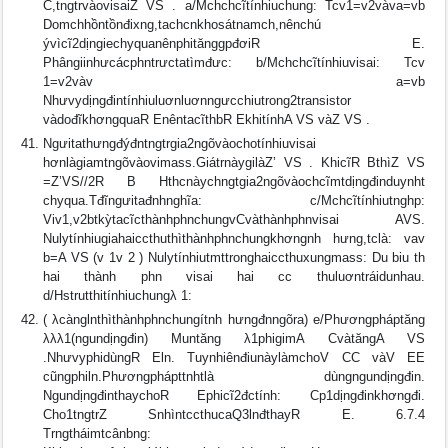
C,tngtrvàovisaiZ VS . a/Mchchcĩtínhiuchung: Tcv1=v2vàva=vb
Domchhồntồnđixng,tachcnkhosátnamch,nênchú
ývìcĩ2dịngiechyquanênphitănggpđơiR E.
Phângiinhưcácphntrưctatìmđưc: b/Mchchcĩtínhiuvisai: Tcv
1=v2vàv a=vb
Nhưvydịngđintínhiuluơnluơnngưcchiutrong2transistor
vàdođĩkhơngquaR EnêntacĩthbR EkhitínhA VS vàZ VS .
Ngưitathưngđýđntngtrgia2ngõvàochotínhiuvisai
hơnlàgiamtngõvàovimass.GiátrnàygilàZ’ VS . KhicĩR BthìZ VS
=Z’VS//2R B Hthcnàychngtgia2ngõvàochcĩmtdịngđinduynht
chyqua.Tđĩngưitađnhnghĩa: c/Mchcĩtínhiutnghp:
Viv1,v2btkỳtacĩcthànhphnchungvCvàthànhphnvisai AVS.
Nulytínhiugiahaiccthuthìthànhphnchungkhơngnh hưng,tclà: vav
b=A VS (v 1v 2 ) Nulytínhiutmttronghaiccthuxungmass: Du biu th
hai thành phn visai hai cc thuluơntráidunhau.
d/Hstrutthitínhiuchungλ 1:
( λcànglnthìthànhphnchungítnh hưngđnngõra) e/Phươngpháptăng
λλλ1(ngundịngđin) Muntăng λ1phigimA CvàtăngA VS
.NhưvyphidùngR Eln. TuynhiênđiunàylàmchoV CC vàV EE
cũngphiln.Phươngphápttnhtlà dùngngundịngđin.
NgundịngđinthaychoR Ephicĩ2đctính: Cp1dịngđinkhơngđi.
Cho1tngtrZ SnhìntccthucaQ3lnđthayR E. 6.7.4
Trngtháimtcânbng: