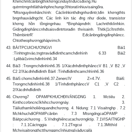
Khimchmtcânbngthìkhơngcịnduytrìđưcsđixng.Hu
qutrmtrngnhtlàthànhphnchungcĩthtoratínhiuvisaingõra.
*Mtsnguyênnhânchính: Cáclinhkinthđngnhưđintr,tđin khơngthts
bngnhauvàđngcht. Các linh kin tác đng như diode, transistor
khơng hồn tồngingnhau. *Binphápnđnh: Lachnthtklinhkin.
Gidịngđinphânccnhđsaisvđintrtorađin thvisainh. Thitk(1cĩtrsthtln.
ThêmbintrR’ Eđcânbngdịngđinphâncc.
Chtotheophươngphápvimch.
BÀITPCUICHƯƠNGVI Bài1
:Tínhtngtrvào,tngtrravàđliđinthcamchđinhình 6.33 Bài2
:Lplibài1vimchđinhình6.34
Bài3 :Trongmchđinhình6.35 1/XácđnhđinthphânccV B1 ,V B2 ,V
C2 2/Xácđnhđliđinth Bài4 :Tínhđliđinthcamchhình6.36
Bài5:chomchđinhình6.37.ZenercĩV Z=4.7V. Bài6:
Trongmchđinhình6.38 1/TínhđinthphânccV C1 ,V C2 .
2/Xácđnhđliđinth
Chương7 OPAMPKHUCHÐIVÀNGDNG 1. Mctiêu 2.
Kinthccơbncncĩkhihcchươngnày. 3.
Tàiliuthamkholiênquanđnchương. 4. Nidung: 7.1 Visaitnghp . 7.2
MchkhuchđiOPAMPcănbn . 7.3 MtsngdngcaOPAMP .
Bàitpcuichương . 5.Vnđnghiêncucachươngktip. 7.1VISAITNGHP
: 7.1.1Cáctnggia . 7.1.2Tngcui . 7.1.3Mtthíd .
Mchvisaitrongthctthưnggmcĩnhiutng(vàđưcgilà