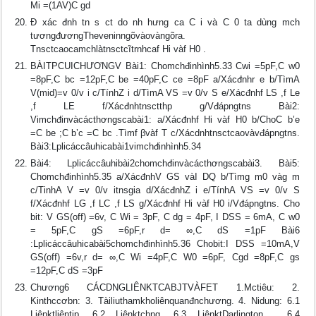
Mi =(1AV)C gd
Ð xác đnh tn s ct do nh hưng ca C i và C 0 ta dùng mch
tươngđươngTheveninngõvàovàngõra.
Tnsctcaocamchlàtnsctcĩtrnhcaf Hi vàf H0 .
BÀITPCUICHƯƠNGV Bài1: Chomchđinhình5.33 Cwi =5pF,C w0
=8pF,C bc =12pF,C be =40pF,C ce =8pF a/Xácđnhr e b/TìmA
V(mid)=v 0/v i c/TínhZ i d/TìmA VS =v 0/v S e/Xácđnhf LS ,f Le
,f LE f/Xácđnhtnsctthp g/Vđápngtns Bài2:
Vimchđinvàcácthơngscabài1: a/Xácđnhf Hi vàf H0 b/ChoC b’e
=C be ;C b’c =C bc .Tìmf βvàf T c/Xácdnhtnsctcaovàvđápngtns.
Bài3:Lplicáccâuhicabài1vimchđinhình5.34
Bài4: Lplicáccâuhibài2chomchđinvàcácthơngscabài3. Bài5:
Chomchđinhình5.35 a/XácđnhV GS vàI DQ b/Tìmg m0 vàg m
c/TinhA V =v 0/v itnsgia d/XácđnhZ i e/TínhA VS =v 0/v S
f/Xácđnhf LG ,f LC ,f LS g/Xácđnhf Hi vàf H0 i/Vđápngtns. Cho
bit: V GS(off) =6v, C Wi = 3pF, C dg = 4pF, I DSS = 6mA, C w0
= 5pF,C gS =6pF,r d= ∞,C dS =1pF Bài6
:Lplicáccâuhicabài5chomchđinhình5.36 Chobit:I DSS =10mA,V
GS(off) =6v,r d= ∞,C Wi =4pF,C W0 =6pF, Cgd =8pF,C gs
=12pF,C dS =3pF
Chương6 CÁCDNGLIÊNKTCABJTVÀFET 1.Mctiêu: 2.
Kinthccơbn: 3. Tàiliuthamkholiênquanđnchương. 4. Nidung: 6.1
Liênktliêntip. 6.2 Liênktchng. 6.3 LiênktDarlington . 6.4