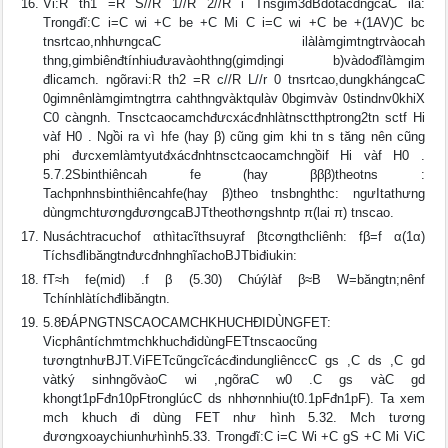
Vi:R th1 =R S//R 1//R 2//R i Tnsgim3dBdotácdngcaC ilà:
Trongđĩ:C i=C wi +C be +C Mi C i=C wi +C be +(1AV)C bc
tnsrtcao,nhhưngcaC ilàlàmgimtngtrvàocah
thng,gimbiênđtínhiuđưavàohthng(gimdịngi b)vàdođĩlàmgim
đlicamch. ngõravi:R th2 =R c//R L//r 0 tnsrtcao,dungkhángcaC
0gimnênlàmgimtngtrra cahthngvàktqulàv 0bgimvàv 0stindnv0khiX
C0 càngnh. Tnsctcaocamchđưcxácđnhlàtnsctthptrong2tn sctf Hi
vàf H0 . Ngồi ra vì hfe (hay β) cũng gim khi tn s tăng nên cũng
phi đưcxemlàmtyutđxácđnhtnsctcaocamchngồif Hi vàf H0 .
5.7.2Sbinthiêncah fe (hay βββ)theotns :
Tachpnhnsbinthiêncahfe(hay β)theo tnsbnghthc: ngưItathưng
dùngmchtươngđươngcaBJTtheothơngshntp π(lai π) tnscao.
Nusáchtracuchof αthìtacĩthsuyraf βtcơngthcliênh: fβ=f α(1α)
TíchsđlibăngtnđưcđnhnghĩachoBJTbiđiukin:
fT≈h fe(mid) .f β (5.30) Chúýlàf β≈B W=băngtn;nênf
Tchínhlàtíchđlibăngtn.
5.8ÐÁPNGTNSCAOCAMCHKHUCHÐIDÙNGFET:
VicphântíchmtmchkhuchđidùngFETtnscaocũng
tươngtnhưBJT.ViFETcũngcĩcácđindungliênccC gs ,C ds ,C gd
vàtký sinhngõvàoC wi ,ngõraC w0 .C gs vàC gd
khongt1pFđn10pFtronglúcC ds nhhơnnhiu(t0.1pFđn1pF). Ta xem
mch khuch đi dùng FET như hình 5.32. Mch tương
đươngxoaychiunhưhình5.33. Trongđĩ:C i=C Wi +C gS +C Mi ViC