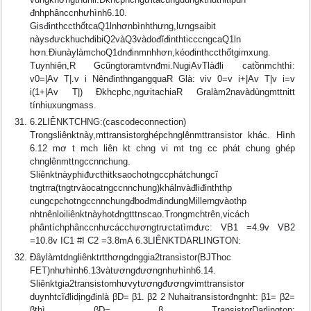
đnhphânccnhưhình6.10.
GisđinthccthốtcaQ1lnhơnbìnhthưng,lưngsaibit
nàysđưckhuchđibiQ2vàQ3vàdođĩđinthticccngcaQ1ln
hơn.ÐiunàylàmchoQ1dnđinmnhhơn,kéođinthccthốtgimxung.
Tuynhiên,R Gcũngtoramtvnđmi.NugiAvTlàđli catồnmchthì:
v0=|Av T|.v i NênđinthngangquaR Glà: viv 0=v i+|Av T|v i=v
i(1+|Av T|) Ðkhcphc,ngưitachiaR Gralàm2navàdùngmttnitt
tínhiuxungmass.
6.2LIÊNKTCHNG:(cascodeconnection)
Trongsliênktnày,mttransistorghépchnglênmttransistor khác. Hình
6.12 mơ t mch liên kt chng vi mt tng cc phát chung ghép
chnglênmttngccnnchung.
Sliênktnàyphiđưcthitksaochotngccphátchungcĩ
tngtrra(tngtrvàocatngccnnchung)khálnvàđliđinththp
cungcpchotngccnnchungđbođmđindungMillerngvàothp
nhtnênloiliênktnàyhotđngtttnscao.Trongmchtrên,vicách
phântíchphânccnhưcácchươngtrưctatìmđưc: VB1 =4.9v VB2
=10.8v IC1 #I C2 =3.8mA 6.3LIÊNKTDARLINGTON:
Ðâylàmtdngliênktrtthơngdnggia2transistor(BJThoc
FET)nhưhình6.13vàtươngđươngnhưhình6.14.
Sliênktgia2transistornhưvytươngđươngvimttransistor
duynhtcĩđlidịngđinlà βD= β1. β2 2 Nuhaitransistorđngnht: β1= β2=
βthì βD= β TransistorDarlington: