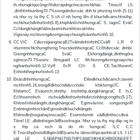
th,nhưngktqucũngcĩthđưcápdngchocácmchkhác. Titnsctf LS
,đinthtínhiuvibng70.7%sovigiátrđưcxác đnh bi phương trình (5.11)
và như vy ta thy C S ch cĩ nh hưng lên đ khuchđicamchtnsthp.
mchkhuchđinhưhình(5.8),khiphântíchnhhưngcaC S; tagisC EvàC
Ccĩdungkhángkhálnvàxemnhưnitttnscatínhiu.
Vigisnày,mchtươngđươngxoaychiungõvàonhưhình5.10.
CC:VìC CđưcnigiangracaBJTvàtinênhìnhnhCCvàR L,R 0
nhưmtmchlcthưngthơng.TnsctdonhhưngcaC Ccĩthđưcxác đnhbi:
GisrngnhhưngcaC SvàC Ekhơngđángk,đinthngõra
sgimcịn70.7%soviv 0tnsgiatif LC .Mchtươngđươngxoaychiu
ngõranhưhình5.12.VyR 0=R C//r 0. CE:TacĩthxemC
Enhìnhthngnhưhìnhv5.13
ÐxácđnhnhhưngcaC Elênđkhuchđicamch,taxem
mchhình5.16,trongđĩđkhuchđiđưcchobi: khikhơngcĩC E.
KhitamcC Evàomch,nhnthy: tnsthtthp,dungkhángcaC E ln,C
Ecĩthxemnhưh mchvàđliđinthsnhnhtđưctínhbngcơngthc(5.17).
Khitnstínhiutăngdn,dungkhángcaC Egimvàvìmc songsongviR
EnêntngtrnhìnchânEgimnênđkhuchđităngdn.
Khitnsđln(tnsgiahaytnscao)tC Exemnhưnitt vàđliđinthsccđivà .
Titnsf LE ,đliđinthsgim3dBsovitnsgia. Như vy ta thy rng đáp ng tn
s thp ca mch là do nh hưngcaC S,C C,C
E.Tnsctthp(tnstiđĩđligim3dB)camchs làtnsctthpcaonhtcaf LS ,f LC
vàf LE . 5.5ÐÁPNGTNSTHPCAMCHKHUCHÐIDÙNGFET: