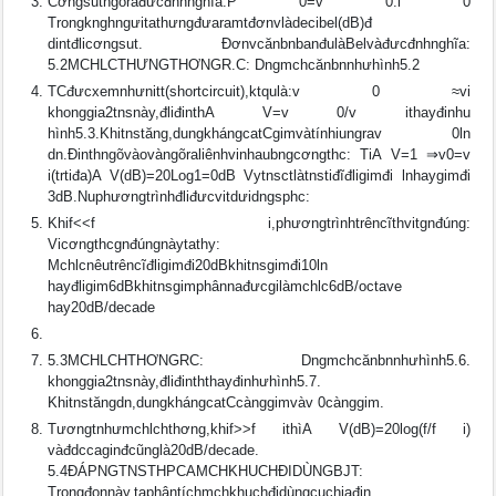
Cơngsutngõrađưcđnhnghĩa:P 0=v 0.i 0
Trongknghngưitathưngđưaramtđơnvlàdecibel(dB)đ
dintđlicơngsut. ÐơnvcănbnbanđulàBelvàđưcđnhnghĩa:
5.2MCHLCTHƯNGTHƠNGR.C: Dngmchcănbnnhưhình5.2
TCđưcxemnhưnitt(shortcircuit),ktqulà:v 0 ≈vi
khonggia2tnsnày,đliđinthA V=v 0/v ithayđinhu
hình5.3.Khitnstăng,dungkhángcatCgimvàtínhiungrav 0ln
dn.Ðinthngõvàovàngõraliênhvinhaubngcơngthc: TiA V=1 ⇒v0=v
i(trtiđa)A V(dB)=20Log1=0dB Vytnsctlàtnstiđĩđligimđi lnhaygimđi
3dB.Nuphươngtrìnhđliđưcvitdưidngsphc:
Khif<<f i,phươngtrìnhtrêncĩthvitgnđúng:
Vicơngthcgnđúngnàytathy:
Mchlcnêutrêncĩđligimđi20dBkhitnsgimđi10ln
hayđligim6dBkhitnsgimphânnađưcgilàmchlc6dB/octave
hay20dB/decade
5.3MCHLCHTHƠNGRC: Dngmchcănbnnhưhình5.6.
khonggia2tnsnày,đliđinththayđinhưhình5.7.
Khitnstăngdn,dungkhángcatCcànggimvàv 0cànggim.
Tươngtnhưmchlchthơng,khif>>f ithìA V(dB)=20log(f/f i)
vàđdccaginđcũnglà20dB/decade.
5.4ÐÁPNGTNSTHPCAMCHKHUCHÐIDÙNGBJT:
Trongđonnày,taphântíchmchkhuchđidùngcuchiađin