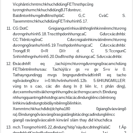
VicphântíchmtmchkhuchđidùngFETtnsthpcũng
tươngtnhưmchkhuchđidùngBJTđontrưc.
BatđintonhhưngđnđlitnsthplàC G,C CvàC S.
TaxemmtmchkhuchđidùngFETnhưhình5.17.
CG:DotC Gnigianguntínhiuvàhthnglinhkinnênmchtương
đươngnhưhình5.18.TnsctthpdonhhưngcaC Gđưcxácđnhbi:
CC:TliênlcngõraC Cđưcnigialinhkinvàtinênmchtương
đươngngõranhưhình5.19.TnsthpdonhhưngcaC Cđưcxácđnhbi:
Trongđĩ:R 0=R D//r d. C S:TccngunC
Snhìnhthngnhưhình5.20.Dođĩtnsthp dohiungcaC Sđưcxácđnhbi:
ÐxácđnhR eq ,tachúýmchtươngđươngngõracamchdùng
FETbêntrênnhưsau: Tachúýlà:v gs =v gv S=v iv 0.
Tathayngundịngg mvgs bngngunđinthvàđtínhR eq tacho
ngõvàobng0tcv i=0.Mchvlinhưhình5.12b. 5.6HIUNGMILLER:
vùng tn s cao, các đin dung ln (t liên lc, t phân dịng),
đưcxemnhưnittvàkhơngnhhưngđncácthơngscamch.Ðindung
nhhưngquantrngđnhotđngcamchlàcácđindungliênccbêntrong
linhkinvàđindungtobidâynibênngồilinhkin.
Xemmtmchkhuchđiđo(dchpha180 0giangõvàovàngõ
ra).Ðindungngõvàovàngõrasgiatăngbitácdngcađindungliêncc
giangõ ravàngõvàocalinh kinvànĩ slàm thay điđ khuchđica
mch.Trongmơhình5.22,đindung“hitip”nàyđưcđnhnghĩalàC f.Áp
dngđnhlutKirchoffvdịngđintacĩ: ii=i 1+i 2