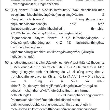
(InvertingAmplifier) Dngmchcănbn.
(7.2) Nhnxét: 0 KhiZ fvàZ ilàđintrthunthìv 0vàv islchpha180 (nên
đưcgilàmchkhuchđiđovàngõvào()đưcgilàngõvàođo). Z
fđĩngvaitrịmchhitipâm.Z fcàngln(hitipâmcàng
nh)đkhuchđicamchcàngln. KhiZ fvàZ
ilàđintrthunthìopampcĩtínhkhuchđicđin thmtchiu.
7.2.2Mchkhuchđikhơngđo:(Non_invertingAmplifier)
Dngmchcănbn. Suyra: Nhnxét: Z f,Z icĩthcĩbtkỳdngnào. v
0vàvicũngcĩthcĩbtkỳdngnào. KhiZ f,Z ilàđintrthunthìngõrav
0scĩcùngphavingõvào
vi(nênmchđưcgilàmchkhuchđikhơngđovàngõvào(+)đưcgilà
ngõvàokhơngđo).
Z fcũngđĩngvaitrịhitipâm.ÐtăngđkhuchđiA V,tacĩ thtăngZ fhocgimZ
i. Mch khuch đi c tín hiu mt chiu khi Z f và Z i là đin tr thun. Mch
cũng gi nguyên tính cht khơng đo và cĩ cùng cơng thc vi
trưnghpcatínhiuxoaychiu. Khi Z f=0, ta cĩ: A V=1 ⇒ v 0=v i hoc Z
i=∞ ta cũng cĩ A V=1 và v0=v
i(hình7.10).Lúcnàymchđưcgilàmch“voltagefollower”thưngđưc
dùnglàmmchđm(buffer)vìcĩtngtrvàolnvàtngtrranhnhưmch
ccthuchungBJT. 7.2.3Opampphânccbngngunđơn:
Phntrênlàcácđctínhvà2mchkhuchđicănbnđưckho
sátkhiopampđưcphânccbngngunđixng.Thct,đtintrongthitk
mchvàsdng,khikhơngcnthitthìopampđưcphânccbngngunđơn;