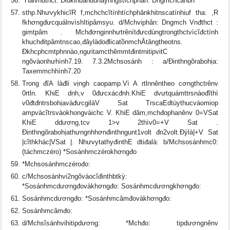
*Haivnđthct: Ðiukinbanđuhayhngstíchphân: Dngmchcănbn
sthp.NhưvykhicĩR f,mchchcĩtínhtíchphânkhitnscatínhiuf tha: ,R
fkhơngđưcquálnvìshItipâmsyu. d/Mchviphân: Dngmch Vnđthct :
gimtpâm . Mchđơnginnhưtrênítđưcdùngtrongthctvìcĩđctính
khuchđitpâmtnscao,đâylàdođlicatồnmchĀtăngtheotns.
Ðkhcphcmtphnnào,ngưitamcthêmmtđintrnitipvitC
ngõvàonhưhình7.19. 7.3.2Mchsosánh : a/Ðinthngõrabohịa:
Taxemmchhình7.20
Trong đĩA làđli vịngh caopamp.Vì A rtlnnêntheo cơngthctrênv
0rtln. KhiE dnh,v 0đưcxácđnh.KhiE dvưtquámttrsnàođĩthì
v0đtđntrsbohịavàđưcgilàV Sat TrscaEdtùythucvàomiop
ampvàcĩtrsvàokhongvàichc V. KhiE dâm,mchđophanênv 0=VSat
KhiE ddương,tcv 1>v 2thìv0=+V Sat .
Ðinthngõrabohịathưngnhhơnđinthngunt1volt đn2volt.Ðýlà|+V Sat
|cĩthkhác|VSat |. NhưvytathyđinthE dtiđalà: b/Mchsosánhmc0:
(táchmczéro) *Sosánhmczérokhơngđo
*Mchsosánhmczérođo:
c/Mchsosánhvi2ngõvàocĩđinthbtkỳ:
*Sosánhmcdươngđovàkhơngđo: Sosánhmcdươngkhơngđo:
Sosánhmcdươngđo: *Sosánhmcâmđovàkhơngđo:
Sosánhmcâmđo:
d/Mchsĩsánhvihitipdương: *Mchđo: tipdươngnênv