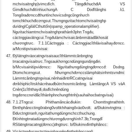
mchvisaitnghp)vimcđích. TăngđkhuchđiA VS
GimđkhuchđitínhiuchungA C Dođĩtănghs λ1.
Tongõrađơnccđthuntinchovicsdngcũngnhưch
tomchkhuchđicơngsut.Thưngngưitachtomchvisaitnghp
dưidngICgilàICthuttốn(opamp_operationalamplifier).
Ngưitachiamtmchvisaitnghprathành3phn:Tngđu,
cáctnggiavàtngcui.Tngđulàmchvisaicănbnmàtađãkhosát
chươngtrưc. 7.1.1Cáctnggia : Cáctnggiacĩthlàvisaihayđơncc.
a/Mcnitipvisaivivisai:
Ðýlàtngtrvàocatngvisaisaucĩthlàmmtcânbngtng
trracatngvisaitrưc.Tngsaukhơngcndùngngundịngđin.
b/Mcvisainitipviđơncc: Ngưitathưngdùngtngđơnccđ: Dsdng.
Dtomchcơngsut. Nhưngmchđơnccslàmphátsinhmtsvnđmi:
Làmmtcânbngtngvisai,nênhaiđintrRCcatngvisai
đơikhiphicĩtrskhácnhauđbùtrchosmtcânbng. LàmtăngcA VS vàA
Cnên(1cĩththayđi,dođĩchnêndùng
tngđơnccnơiđãcĩthànhphnchungthtnh(sauhaihocbatngvisai)
7.1.2Tngcui: Phithamãncácđiukin: Chomttngtrrathtnh.
Ðinthphâncctingõrabng0voltkhihaingõvào0volt. a/Ðiukinvtngtrra :
Ðđưctngtrranh,ngưitathưngdùngmchccthuchung.
Ðtínhtngtrratadùngmchtươngđươnghình7.3b;Trongđĩ
RSlàtngtrracatng(đơncc)đngtrưc. b/Ðiukinvđinthphâncc:
Vìcáctngđưcmctrctipvinhaunênđinthphânccngõ