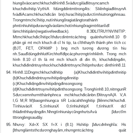
hiungõvàocamchkhuchđihình8.5vàđưcgilàđlitruyncamch
khuchđivihitip.VythìA fdùngđdintmttrong4ts: SliênhgiađlitruynA
fvàđliAcamchkhuchđicăn bn(chưacĩhitip)sđưctìmhiutrongphnsau.
Trongmtmchcĩhitip,nutínhiungõragiatăngtorathành
phntínhiuhitipđưavngõvàolàmchotínhiungõragimtrlitanĩiđĩ
làmchhitipâm(negativefeedback). 8.3ÐLITRUYNVINITIP:
Mtmchkhuchđicĩhitipcĩthđưcdintmtcáchtng quátnhưhình8.10 Ð
phân gii mt mch khuch đi cĩ hi tip, ta cĩththayth thành phn tích cc
(BJT, FET, OPAMP ) bng mch tương đương tín hiu
nh.SauđĩdùngđnhlutKirchhoffđlpcácphươngtrìnhliênh. Trong mch
hình 8.10 cĩ th là mt mch khuch đi đin th, khuchđidịngđin,
khuchđiđindntruynhockhuchđiđintrtruyncĩhitipnhưđưc dinthình8.11
Hình8.11Dngmchkhuchđihitip (a)Khuchđiđinthvihitipđinthnitip
(b)Khuchđiđindntruynvihitipdịngđinnitip
(c)Khuchđidịngđinvihitipdịngđinsongsong
(d)Khuchđiđintrtruynvihitipđinthsongsong Tronghình8.10,nitrngunR
Sđưcxemnhưmtthànhphnca mchkhuchđicănbn.ÐlitruynA(A V,A
I,G M,R M)baogmhiungca tiR Lvàcahthnghitip βlênmchkhuchđi.
TínhiuvàoX S,tínhiuraX 0,tínhiuhitipX f,tínhiutrX dcĩ
thlàđinthhaydịngđin.NhngtínhiunàycũngnhưtsAvà βđưctĩm
tttrongbngsauđây.
Nhưvy: Xd=X SX f=X i (8.1) Hshitip βđưcđnhnghĩa: Hs
βthưnglàmtsthcdươnghayâm,nhưngmtcáchtng quát