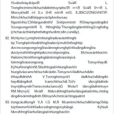
ISvàhstlnàyđclpviR SvàR L.
TrongthctmtmchkhuchđiđintrtruynphicĩR i<<R SvàR 0<<R L.
NhưvykhiđĩI i≈I S,v 0≈R mIi≈R mIS. 8.2ÐICƯƠNGVHITIP:
Mtmchkhuchđihitipgmcácbphnnhưsau:
Nguntínhiu:CĩthlàngunđinthV Snitipvimtnitr RShayngundịngđinI
SsongsongvinitrR S. Hthnghitip:Thưngdùnglàmththng2cngthđng
(chchacácthànhphnthđngnhưđintr,tđin,cundây).
Mchlymu:Lymtphntínhiungõrađưavàohthnghi
tip.Trưnghptínhiuđinthngõrađưclymuthìhthnghitip
đưcmcsongsongvingõravàtrongtrưnghptínhiudịngđinngõra
đưclymuthìhthnghitipđưcmcnitipvingõra. Mchsosánhhoctrn:
Hailoimchtrnrtthơngdnglàloitrnngõvàonitipvà
loitrnngõvàosongsong. Tstruynhayđli:
KýhiuAtronghình8.5biuthtsgiatínhiungõravitín
hiungõvàocamchkhuchđicănbn.Tstruynv/vilàđkhuchđiđin
thhayđliđinthA V.TươngttstruynI/I ilàđkhuchđidịngđin
hayđlidịngđinA Icamchkhuchđi.TsI/v iđưcgilàđindn
truyn(đtruyndnTransconductance)G Mvàv/I iđưcgilàđintrtruyn
RM.NhưvyG MvàR Mđưcđnhnghĩanhưlàtsgiahaitínhiu,mtdng
dịngđinvàmtdngđinth.ÐlitruynAchmtcáchtngquátmt
trongcácđilưngA V,A I,G M,R Mcamtmchkhuchđikhơngcĩhitip
tùytheomơhìnhhĩađưcsdngtrongvicphângii. KýhiuA
fđưcđnhnghĩanhưlàtsgiatínhiungõravitín