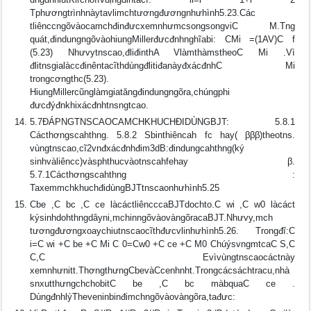
Tphươngtrìnhnàytavlimchtươngđươngnhưhình5.23.Các
tliênccngõvàocamchđinđưcxemnhưmcsongsongviC M.Tng
quát,đindungngõvàohiungMillerđưcđnhnghĩabi: CMi =(1AV)C f
(5.23) Nhưvytnscao,đliđinthA VlàmthàmstheoC Mi .Vì
đlitnsgialàccđinêntacĩthdùngđlitiđanàyđxácđnhC Mi
trongcơngthc(5.23).
HiungMillercũnglàmgiatăngđindungngõra,chúngphi
đưcđýđnkhixácđnhtnsngtcao.
5.7ÐÁPNGTNSCAOCAMCHKHUCHÐIDÙNGBJT: 5.8.1
Cácthơngscahthng. 5.8.2 Sbinthiêncah fc hay( βββ)theotns.
vùngtnscao,cĩ2vnđxácđnhđim3dB:đindungcahthng(ký
sinhvàliêncc)vàsphthucvàotnscahfehay β.
5.7.1Cácthơngscahthng :
TaxemmchkhuchđidùngBJTtnscaonhưhình5.25
Cbe ,C bc ,C ce làcáctliêncccaBJTdochto.C wi ,C w0 làcáct
kýsinhdohthngdâyni,mchinngõvàovàngõracaBJT.Nhưvy,mch
tươngđươngxoaychiutnscaocĩthđưcvlinhưhình5.26. Trongđĩ:C
i=C wi +C be +C Mi C 0=Cw0 +C ce +C M0 ChúýsvngmtcaC S,C
C,C Evìvùngtnscaocáctnày
xemnhưnitt.ThơngthưngCbevàCcenhnht.Trongcácsáchtracu,nhà
snxutthưngchchobitC be ,C bc màbquaC ce .
DùngđnhlýTheveninbinđimchngõvàovàngõra,tađưc: