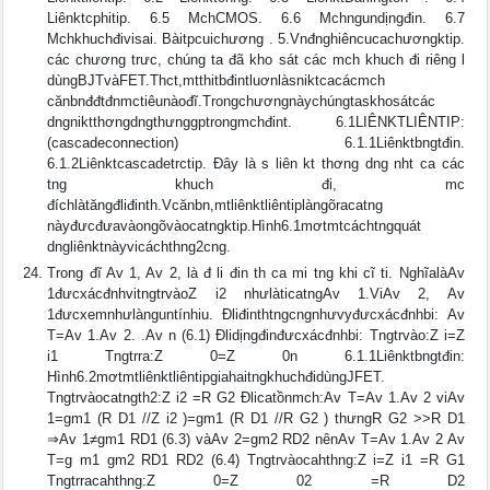
Liênktcphitip. 6.5 MchCMOS. 6.6 Mchngundịngđin. 6.7
Mchkhuchđivisai. Bàitpcuichương . 5.Vnđnghiêncucachươngktip.
các chương trưc, chúng ta đã kho sát các mch khuch đi riêng l
dùngBJTvàFET.Thct,mtthitbđintluơnlàsniktcacácmch
cănbnđđtđnmctiêunàođĩ.Trongchươngnàychúngtaskhosátcác
dngniktthơngdngthưnggptrongmchđint. 6.1LIÊNKTLIÊNTIP:
(cascadeconnection) 6.1.1Liênktbngtđin.
6.1.2Liênktcascadetrctip. Ðây là s liên kt thơng dng nht ca các
tng khuch đi, mc
đíchlàtăngđliđinth.Vcănbn,mtliênktliêntiplàngõracatng
nàyđưcđưavàongõvàocatngktip.Hình6.1mơtmtcáchtngquát
dngliênktnàyvicáchthng2cng.
Trong đĩ Av 1, Av 2, là đ li đin th ca mi tng khi cĩ ti. NghĩalàAv
1đưcxácđnhvitngtrvàoZ i2 nhưlàticatngAv 1.ViAv 2, Av
1đưcxemnhưlànguntínhiu. Ðliđinthtngcngnhưvyđưcxácđnhbi: Av
T=Av 1.Av 2. .Av n (6.1) Ðlidịngđinđưcxácđnhbi: Tngtrvào:Z i=Z
i1 Tngtrra:Z 0=Z 0n 6.1.1Liênktbngtđin:
Hình6.2mơtmtliênktliêntipgiahaitngkhuchđidùngJFET.
Tngtrvàocatngth2:Z i2 =R G2 Ðlicatồnmch:Av T=Av 1.Av 2 viAv
1=gm1 (R D1 //Z i2 )=gm1 (R D1 //R G2 ) thưngR G2 >>R D1
⇒Av 1≠gm1 RD1 (6.3) vàAv 2=gm2 RD2 nênAv T=Av 1.Av 2 Av
T=g m1 gm2 RD1 RD2 (6.4) Tngtrvàocahthng:Z i=Z i1 =R G1
Tngtrracahthng:Z 0=Z 02 =R D2