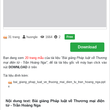
Free
31 trang
huongle
1664
2
Download
Bạn đang xem
20 trang mẫu
của tài liệu
"Bài giảng Pháp luật về Thương
mại điện tử - Trần Hoàng Nga"
, để tải tài liệu gốc về máy bạn click vào
nút
DOWNLOAD
ở trên
Tài liệu đính kèm:
bai_giang_phap_luat_ve_thuong_mai_dien_tu_tran_hoang_nga.ppt
x
Nội dung text: Bài giảng Pháp luật về Thương mại điện
tử - Trần Hoàng Nga