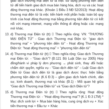
giao dịch thương mại điện tử là việc sử dụng phương tiện điện
tử để tiến hành giao dịch mua bán hàng hóa, dịch vụ và các hoạt
động thương mại khác. (Khoản 1 Điều 3 NĐ 52/2013): Hoạt động
thương mại điện tử là việc tiến hành một phần hoặc toàn bộ quy
trình của hoạt động thương mại bằng phương tiện điện tử có kết
nối với mạng internet, mạng viễn thông di động hoặc các mạng
mở khác.
d) Thương mại Điện tử (tt)  Theo nghĩa rộng: VN: “THƯƠNG
MẠI ĐIỆN TỬ” - Giao dịch Thương mại Điện tử: “giao dịch
thương mại” + “phương tiện điện tử” - Hoạt động Thương mại
Điện tử: “hoạt động thương mại” + “phương tiện điện tử”
d) Thương mại Điện tử (tt)  Theo nghĩa rộng: Giao dịch Thương
mại Điện tử: - “Giao dịch”? (Đ.121 Bộ Luật Dân sự 2005) Hợp
đồng/hành vi pháp lý đơn phương → phát sinh, thay đổi hoặc
chấm dứt quyền, nghĩa vụ - “Giao dịch điện tử” – Luật Giao dịch
Điện tử Giao dịch điện tử là giao dịch được thực hiện bằng
phương tiện điện tử (K.6 Đ.3) – gồm giao dịch hành chính, dân
sự, kinh doanh, thương mại và khác (Đ.1) - Mối quan hệ giữa
“Giao dịch Thương mại Điện tử” và “Giao dịch Điện tử”?
d) Thương mại Điện tử (tt)  Theo nghĩa rộng: Hoạt động
Thương mại Điện tử: - “Hoạt động thương mại”? (K.1 Đ.3 LTM) *
Mục đích sinh lợi + Mua bán hàng hóa, cung ứng dịch vụ + Xúc
tiến thương mại + Đầu tư + Khác