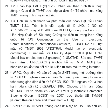
(B2G) • TMĐT giữa Chính phủ với Doanh nghiệp (G2B)
1.2. Phân loại TMĐT (tt) 1.2.2. Phân loại theo hình thức hoạt
động: • Giao dịch TMĐT trực tiếp và đơn lẻ • Tổ chức hoạt động
TMĐT mang tính chuyên nghiệp
1.3. Lịch sử hình thành và phát triển của pháp luật điều chỉnh
TMĐT 1.3.1. Trên bình diện quốc tế:  LHQ:  NQ số
A/RES/60/21 ngày 9/11/2005 của ĐHĐLHQ thông qua Công ước
Liên Hợp Quốc về Sử dụng Chứng từ điện tử trong Hợp đồng
quốc tế (UN Convention on the Use of Electronic
Communications in International Contracts)  UNCITRAL:  Luật
mẫu về TMĐT 1996 (UNCITRAL Model law on electronic
commerce)  Luật mẫu về Chữ ký điện tử 2001 (UNCITRAL
Model law on electronic Signatures)  UNCTAD: Báo cáo TMĐT
hàng năm  UN/CEFACT (Tổ chức hỗ trợ TM & TMĐT): ban
hành các chuẩn trao đổi dữ liệu điện tử trên môi trường internet
* WIPO: Quy định về bảo vệ quyền SHTT trong môi trường điện
tử * OECD: nghiên cứu các vấn đề thuế, quyền riêng tư và an
toàn trong giao dịch điện tử * OECD, ISO, ITU: nghiên cứu & ban
hành tiêu chuẩn kỹ thuậtAPEC: 1998: Chương trình hành động
về TMĐT 1999: Nhóm chỉ đạo về TMĐT (Electronic Commerce
Steering Group - ECSG) (từ 2007: trực thuộc UB TM&ĐT
[(Committee on Trade and Investment – CTI]).
* APEC: SOM III APEC tháng 8/2008: 6 dự án DA1: Bộ tiêu chí