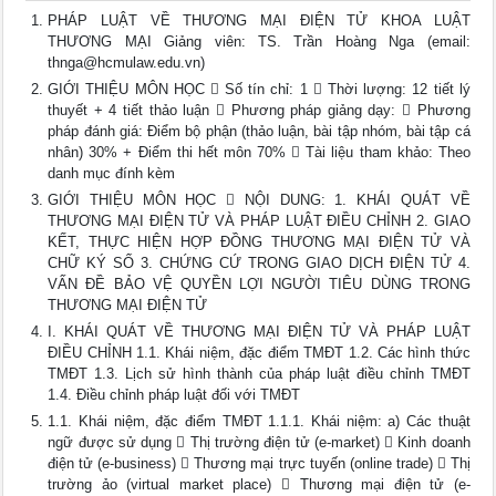
PHÁP LUẬT VỀ THƯƠNG MẠI ĐIỆN TỬ KHOA LUẬT
THƯƠNG MẠI Giảng viên: TS. Trần Hoàng Nga (email:
thnga@hcmulaw.edu.vn
)
GIỚI THIỆU MÔN HỌC  Số tín chỉ: 1  Thời lượng: 12 tiết lý
thuyết + 4 tiết thảo luận  Phương pháp giảng dạy:  Phương
pháp đánh giá: Điểm bộ phận (thảo luận, bài tập nhóm, bài tập cá
nhân) 30% + Điểm thi hết môn 70%  Tài liệu tham khảo: Theo
danh mục đính kèm
GIỚI THIỆU MÔN HỌC  NỘI DUNG: 1. KHÁI QUÁT VỀ
THƯƠNG MẠI ĐIỆN TỬ VÀ PHÁP LUẬT ĐIỀU CHỈNH 2. GIAO
KẾT, THỰC HIỆN HỢP ĐỒNG THƯƠNG MẠI ĐIỆN TỬ VÀ
CHỮ KÝ SỐ 3. CHỨNG CỨ TRONG GIAO DỊCH ĐIỆN TỬ 4.
VẤN ĐỀ BẢO VỆ QUYỀN LỢI NGƯỜI TIÊU DÙNG TRONG
THƯƠNG MẠI ĐIỆN TỬ
I. KHÁI QUÁT VỀ THƯƠNG MẠI ĐIỆN TỬ VÀ PHÁP LUẬT
ĐIỀU CHỈNH 1.1. Khái niệm, đặc điểm TMĐT 1.2. Các hình thức
TMĐT 1.3. Lịch sử hình thành của pháp luật điều chỉnh TMĐT
1.4. Điều chỉnh pháp luật đối với TMĐT
1.1. Khái niệm, đặc điểm TMĐT 1.1.1. Khái niệm: a) Các thuật
ngữ được sử dụng  Thị trường điện tử (e-market)  Kinh doanh
điện tử (e-business)  Thương mại trực tuyến (online trade)  Thị
trường ảo (virtual market place)  Thương mại điện tử (e-