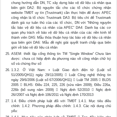
chung hướng dẫn DN, TC xây dựng bảo vệ dữ liệu cá nhân qua
biên giới DA2: Bộ nguyên tắc cho các tổ chức chứng nhận
website TMĐT uy tín (Trustmark) cần thực hiện để được APEC
công nhận là tổ chức Trustmark DA3: Bộ tiêu chí để Trustmark
đánh giá sự tuân thủ của các tổ chức, DN với “Những nguyên
tắc bảo vệ dữ liệu cá nhân của APEC” DA4: Danh bạ các cơ
quan phụ trách về bảo vệ dữ liệu cá nhân của các nền kinh tế
thành viên DA5: Mẫu thỏa thuận hợp tác bảo vệ dữ liệu cá nhân
qua biên giới DA6: Mẫu đề nghị giải quyết tranh chấp qua biên
giới về bảo vệ dữ liệu cá nhân
ASEM: thiết lập cổng thông tin TM “Single Window” Chưa làm
được: chưa có hiệp định đa phương nào về công nhận chữ ký
số và chứng thư số
1.3.2. Ở Việt Nam: • Luật Giao dịch điện tử (Luật số
51/2005/QH11) ngày 29/11/2005)  Luật Công nghệ thông tin
ngày 29/6/2006 (Luật số 67/2006/QH11)  Luật TM 2005  BLDS
2005  BLHS: Điều 224, 225, 226 (sửa năm 2009); Điều 226a,
226b (bổ sung năm 2009)  Nghị định 52/2010  Nghị định
26//2007 và Nghị định 106/2011 và Nghị định 170/2013
1.4. Điều chỉnh pháp luật đối với TMĐT 1.4.1. Mục tiêu điều
chỉnh: 1.4.2. Phương pháp điều chỉnh: 1.4.3. Các nội dung chủ
yếu: