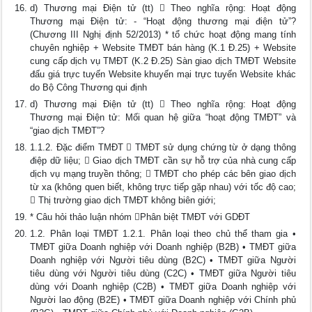
d) Thương mại Điện tử (tt)  Theo nghĩa rộng: Hoạt động
Thương mại Điện tử: - “Hoạt động thương mại điện tử”?
(Chương III Nghị định 52/2013) * tổ chức hoạt động mang tính
chuyên nghiệp + Website TMĐT bán hàng (K.1 Đ.25) + Website
cung cấp dịch vụ TMĐT (K.2 Đ.25) Sàn giao dịch TMĐT Website
đấu giá trực tuyến Website khuyến mại trực tuyến Website khác
do Bộ Công Thương qui định
d) Thương mại Điện tử (tt)  Theo nghĩa rộng: Hoạt động
Thương mại Điện tử: Mối quan hệ giữa “hoạt động TMĐT” và
“giao dịch TMĐT”?
1.1.2. Đặc điểm TMĐT  TMĐT sử dụng chứng từ ở dạng thông
điệp dữ liệu;  Giao dịch TMĐT cần sự hỗ trợ của nhà cung cấp
dịch vụ mạng truyền thông;  TMĐT cho phép các bên giao dịch
từ xa (không quen biết, không trực tiếp gặp nhau) với tốc độ cao;
 Thị trường giao dịch TMĐT không biên giới;
* Câu hỏi thảo luận nhóm Phân biệt TMĐT với GDĐT
1.2. Phân loại TMĐT 1.2.1. Phân loại theo chủ thể tham gia •
TMĐT giữa Doanh nghiệp với Doanh nghiệp (B2B) • TMĐT giữa
Doanh nghiệp với Người tiêu dùng (B2C) • TMĐT giữa Người
tiêu dùng với Người tiêu dùng (C2C) • TMĐT giữa Người tiêu
dùng với Doanh nghiệp (C2B) • TMĐT giữa Doanh nghiệp với
Người lao động (B2E) • TMĐT giữa Doanh nghiệp với Chính phủ