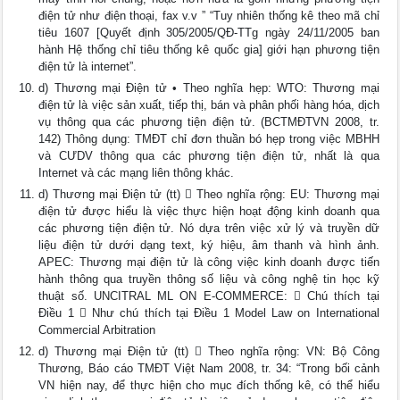
điện tử như điện thoại, fax v.v ” “Tuy nhiên thống kê theo mã chỉ
tiêu 1607 [Quyết định 305/2005/QÐ-TTg ngày 24/11/2005 ban
hành Hệ thống chỉ tiêu thống kê quốc gia] giới hạn phương tiện
điện tử là internet”.
d) Thương mại Điện tử • Theo nghĩa hẹp: WTO: Thương mại
điện tử là việc sản xuất, tiếp thị, bán và phân phối hàng hóa, dịch
vụ thông qua các phương tiện điện tử. (BCTMĐTVN 2008, tr.
142) Thông dụng: TMĐT chỉ đơn thuần bó hẹp trong việc MBHH
và CƯDV thông qua các phương tiện điện tử, nhất là qua
Internet và các mạng liên thông khác.
d) Thương mại Điện tử (tt)  Theo nghĩa rộng: EU: Thương mại
điện tử được hiểu là việc thực hiện hoạt động kinh doanh qua
các phương tiện điện tử. Nó dựa trên việc xử lý và truyền dữ
liệu điện tử dưới dạng text, ký hiệu, âm thanh và hình ảnh.
APEC: Thương mại điện tử là công việc kinh doanh được tiến
hành thông qua truyền thông số liệu và công nghệ tin học kỹ
thuật số. UNCITRAL ML ON E-COMMERCE:  Chú thích tại
Điều 1  Như chú thích tại Điều 1 Model Law on International
Commercial Arbitration
d) Thương mại Điện tử (tt)  Theo nghĩa rộng: VN: Bộ Công
Thương, Báo cáo TMĐT Việt Nam 2008, tr. 34: “Trong bối cảnh
VN hiện nay, để thực hiện cho mục đích thống kê, có thể hiểu