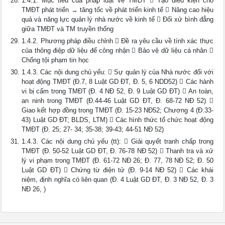
1.4.1. Mục tiêu của pháp luật về TMĐT  Tạo điều kiện cho
TMĐT phát triển → tăng tốc về phát triển kinh tế  Nâng cao hiệu
quả và năng lực quản lý nhà nước về kinh tế  Đối xử bình đẳng
giữa TMĐT và TM truyền thống
1.4.2. Phương pháp điều chỉnh  Đề ra yêu cầu về tính xác thực
của thông điệp dữ liệu để công nhận  Bảo vệ dữ liệu cá nhân 
Chống tội phạm tin học
1.4.3. Các nội dung chủ yếu:  Sự quản lý của Nhà nước đối với
hoạt động TMĐT (Đ.7, 8 Luật GD ĐT, Đ. 5, 6 NDD52)  Các hành
vi bị cấm trong TMĐT (Đ. 4 NĐ 52, Đ. 9 Luật GD ĐT)  An toàn,
an ninh trong TMĐT (Đ.44-46 Luật GD ĐT, Đ. 68-72 NĐ 52) 
Giao kết hợp đồng trong TMĐT (Đ. 15-23 NĐ52; Chương 4 (Đ.33-
43) Luật GD ĐT; BLDS, LTM)  Các hình thức tổ chức hoạt động
TMĐT (Đ. 25; 27- 34; 35-38; 39-43; 44-51 NĐ 52)
1.4.3. Các nội dung chủ yếu (tt):  Giải quyết tranh chấp trong
TMĐT (Đ. 50-52 Luật GD ĐT, Đ. 76-78 NĐ 52)  Thanh tra và xử
lý vi phạm trong TMĐT (Đ. 61-72 NĐ 26; Đ. 77, 78 NĐ 52; Đ. 50
Luật GD ĐT)  Chứng từ điện tử (Đ. 9-14 NĐ 52)  Các khái
niệm, định nghĩa có liên quan (Đ. 4 Luật GD ĐT, Đ. 3 NĐ 52, Đ. 3
NĐ 26, )