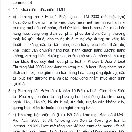
commerce)
1.1. Khái niệm, đặc điểm TMĐT
b) Thương mại • Điều 1 Pháp lệnh TTTM 2003 (hết hiệu lực)
Hoạt động thương mại là việc thực hiện một hay nhiều hành vi
thương mại của cá nhân, tổ chức kinh doanh bao gồm mua bán
hàng hoá, cung ứng dịch vụ; phân phối; đại diện, đại lý thương
mại; ký gửi; thuê, cho thuê; thuê mua; xây dựng; tư vấn; kỹ
thuật; li - xăng; đầu tư; tài chính, ngân hàng; bảo hiểm; thăm dò,
khai thác; vận chuyển hàng hóa, hành khách bằng đường hàng
không, đường biển, đường sắt, đường bộ và các hành vi thương
mại khác theo quy định của pháp luật. • Khoản 1 Điều 3 Luật
Thương Mại 2005 Hoạt động thương mại là hoạt động nhằm mục
đích sinh lợi, bao gồm mua bán hàng hóa, cung ứng dịch vụ, đầu
tư, xúc tiến thương mại và các hoạt động nhằm mục đích sinh
lợi khác.
c) Phương tiện Điện tử • Khoản 10 Điều 4 Luật Giao dịch Điện
tử: Phương tiện điện tử là phương tiện hoạt động dựa trên công
nghệ điện, điện tử, kỹ thuật số, từ tính, truyền dẫn không dây,
quang học, điện từ hoặc công nghệ tương tự.
c) Phương tiện điện tử (tt) • Bộ CôngThương, Báo cáoTMĐT
Việt Nam 2008, tr. 34: “phương tiện điện tử được giới hạn là
internet, có khi được mở rộng hơn để bao trùm các mạng kết nối
máy tính nói chung, hoặc hơn nữa là gồm những phương tiện