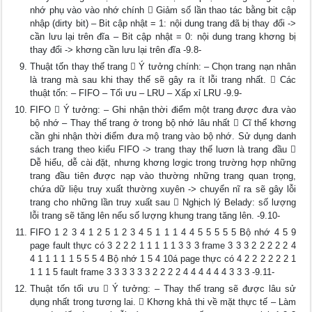
nhớ phụ vào vào nhớ chính  Giảm số lần thao tác bằng bit cập
nhập (dirty bit) – Bit cập nhật = 1: nội dung trang đã bị thay đổi ->
cần lưu lại trên đĩa – Bit cập nhật = 0: nội dung trang khơng bị
thay đổi -> khơng cần lưu lại trên đĩa -9.8-
Thuật tốn thay thế trang  Ý tưởng chính: – Chọn trang nạn nhân
là trang mà sau khi thay thế sẽ gây ra ít lỗi trang nhất.  Các
thuật tốn: – FIFO – Tối ưu – LRU – Xấp xỉ LRU -9.9-
FIFO  Ý tưởng: – Ghi nhận thời điểm một trang được đưa vào
bộ nhớ – Thay thế trang ở trong bộ nhớ lâu nhất  Cĩ thể khơng
cần ghi nhận thời điểm đưa mộ trang vào bộ nhớ. Sử dụng danh
sách trang theo kiểu FIFO -> trang thay thế luơn là trang đầu 
Dễ hiểu, dễ cài đặt, nhưng khơng lơgic trong trường hợp những
trang đầu tiên được nạp vào thường những trang quan trọng,
chứa dữ liệu truy xuất thường xuyên -> chuyển nĩ ra sẽ gây lỗi
trang cho những lần truy xuất sau  Nghịch lý Belady: số lượng
lỗi trang sẽ tăng lên nếu số lượng khung trang tăng lên. -9.10-
FIFO 1 2 3 4 1 2 5 1 2 3 4 5 1 1 1 4 4 5 5 5 5 5 Bộ nhớ 4 5 9
page fault thực có 3 2 2 2 1 1 1 1 1 3 3 3 frame 3 3 3 2 2 2 2 2 4
4 1 1 1 1 1 5 5 5 4 Bộ nhớ 1 5 4 10á page thực có 4 2 2 2 2 2 2 1
1 1 1 5 fault frame 3 3 3 3 3 3 2 2 2 2 4 4 4 4 4 4 3 3 3 -9.11-
Thuật tốn tối ưu  Ý tưởng: – Thay thế trang sẽ được lâu sử
dụng nhất trong tương lai.  Khơng khả thi về mặt thực tế – Làm