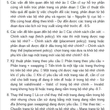
Các vấn đề liên quan đến bộ nhớ ảo  Cần cĩ sự hỗ trợ phần
cứng về kiến trúc phân trang và phân đoạn  Cần cĩ thuật tốn
hiệu quả để quản lý việc chuyển đổi các trang, phân đoạn từ bộ
nhớ chính vào bộ nhớ phụ và ngược lại – Nguyên lý cục bộ –
Đĩa cứng hoạt động theo khối – Dự đốn được các trang và phân
đoạn dựa vào lịch sử truy xuất vùng nhớ trước đĩ. -9.5-
Các vấn đề liên quan đến bộ nhớ ảo  Các chính sách cần xét: –
Chính sách nạp (fetch policy): khi nào thì một trang được nạp
vào bộ nhớ? – Chính sách đặt (placement policy): trang hoặc
phân đoạn sẽ được đặt ở đâu trong bộ nhớ chính? – Chính sách
thay thế (replacement policy): chọn trang nào đưa ra khỏi bộ nhớ
phụ khi cần nạp một trang mới vào bộ nhớ chính? -9.6-
Kỹ thuật phân trang theo yêu cầu  Phân trang theo yêu cầu =
Phân trang + swapping  Tiến trình là một tập các trang thường
trú trên bộ nhớ phụ.  Một trang chỉ được nạp vào bộ nhớ chính
khi cĩ yêu cầu.  Khi cĩ yêu cầu về một trang nào đĩ, cần cĩ cơ
chế cho biết trang đĩ đang ở trên đĩ hoặc ở trong bộ nhớ – Sử
dụng bit valid/invalid – Valid: cĩ trong bộ nhớ chính – Invalid:
trang khơng hợp lệ hoặc trang đang nằm trong bộ nhớ phụ -9.7-
Thay thế trang  Là cơ chế thay thế một trang đang nằm trong bộ
nhớ nhưng chưa cần sử dụng bằng một trang đang nằm trong
đĩa (khơng gian swapping) đang được yêu cầu.  Hai thao tác: –
Chuyển trang từ bộ nhớ chính ra bộ nhớ phụ – Mang trang từ bộ