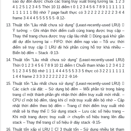
sao dự đốn được chuỗi các trang truy xuất trong tương lai. 1 2 3
4 1 2 5 1 2 3 4 5 Thời 10 11 điểm t 0 1 2 3 4 5 6 7 8 9 1 1 1 1 1 1
1 1 1 1 1 1 Bộ nhớ 7 page fault thực có 3 2 2 2 2 2 2 2 2 3 4 4
frame 3 4 4 4 5 5 5 5 5 5 -9.12-
Thuật tốn “Lâu nhất chưa sử dụng” (Least-recently-used LRU) 
Ý tưởng: – Ghi nhận thời điểm cuối cùng trang được truy cập –
Thay thế trang chưa được truy cập lâu nhất  Dùng quá khứ gần
để dự đốn tương lai – FIFO: thời điểm nạp vào – Tối ưu: thời
điểm sẽ truy cập  LRU địi hỏi phần cứng hỗ trợ khá nhiều –
Biến bộ đếm – Stack -9.13-
Thuật tốn “Lâu nhất chưa sử dụng” (Least-recently-used LRU)
Thời 0 1 2 3 4 5 6 7 8 9 10 11 điểm t Chuỗi tham khảo 1 2 3 4 1 2
5 1 2 3 4 5 Bộ nhớ 1 1 1 4 4 4 5 5 5 3 3 5 thực có 3 2 2 1 1 1 1 1
1 4 4 frame 2 3 3 3 2 2 2 2 2 2 2 -9.14-
Thuật tốn “Lâu nhất chưa sử dụng” (Least-recently-used LRU) 
Các cách cài đặt: – Sử dụng bộ đếm – Mỗi phần tử trong bảng
trang cĩ một thành phần ghi nhận thời điểm truy xuất mới nhất. –
CPU cĩ một bộ đếm, tăng khi cĩ một truy xuất đến bộ nhớ – Cập
nhật thời điểm theo bộ đếm – Trang cĩ thời điểm truy xuất nhỏ
nhất sẽ bị thay thế  Sử dụng stack – Lưu các số hiệu trang –
Khi một trang được truy xuất -> chuyển số hiệu trang lên đầu
stack – Thay thế trang cĩ số hiệu ở đáy stack -9.15-
Thuật tốn xấp xỉ LRU  Cĩ 3 thuật tốn – Sử dụng nhiều bit tham