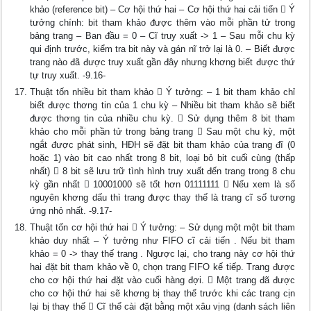
khảo (reference bit) – Cơ hội thứ hai – Cơ hội thứ hai cải tiến  Ý
tưởng chính: bit tham khảo được thêm vào mỗi phần tử trong
bảng trang – Ban đầu = 0 – Cĩ truy xuất -> 1 – Sau mỗi chu kỳ
qui định trước, kiểm tra bit này và gán nĩ trở lại là 0. – Biết được
trang nào đã được truy xuất gần đây nhưng khơng biết được thứ
tự truy xuất. -9.16-
Thuật tốn nhiều bit tham khảo  Ý tưởng: – 1 bit tham khảo chỉ
biết được thơng tin của 1 chu kỳ – Nhiều bit tham khảo sẽ biết
được thơng tin của nhiều chu kỳ.  Sử dụng thêm 8 bit tham
khảo cho mỗi phần tử trong bảng trang  Sau một chu kỳ, một
ngắt được phát sinh, HĐH sẽ đặt bit tham khảo của trang đĩ (0
hoặc 1) vào bit cao nhất trong 8 bit, loại bỏ bit cuối cùng (thấp
nhất)  8 bit sẽ lưu trữ tình hình truy xuất đến trang trong 8 chu
kỳ gần nhất  10001000 sẽ tốt hơn 01111111  Nếu xem là số
nguyên khơng dấu thì trang được thay thế là trang cĩ số tương
ứng nhỏ nhất. -9.17-
Thuật tốn cơ hội thứ hai  Ý tưởng: – Sử dụng một một bit tham
khảo duy nhất – Ý tưởng như FIFO cĩ cải tiến . Nếu bit tham
khảo = 0 -> thay thế trang . Ngược lại, cho trang này cơ hội thứ
hai đặt bit tham khảo về 0, chọn trang FIFO kế tiếp. Trang được
cho cơ hội thứ hai đặt vào cuối hàng đợi.  Một trang đã được
cho cơ hội thứ hai sẽ khơng bị thay thế trước khi các trang cịn
lại bị thay thế  Cĩ thể cài đặt bằng một xâu vịng (danh sách liên