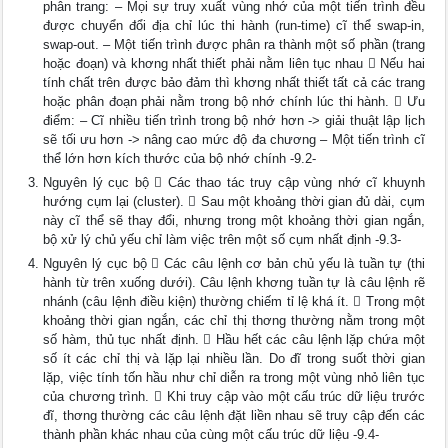
phân trang: – Mọi sự truy xuất vùng nhớ của một tiến trình đều
được chuyển đổi địa chỉ lúc thi hành (run-time) cĩ thể swap-in,
swap-out. – Một tiến trình được phân ra thành một số phần (trang
hoặc đoạn) và khơng nhất thiết phải nằm liên tục nhau  Nếu hai
tính chất trên được bảo đảm thì khơng nhất thiết tất cả các trang
hoặc phân đoạn phải nằm trong bộ nhớ chính lúc thi hành.  Ưu
điểm: – Cĩ nhiều tiến trình trong bộ nhớ hơn -> giải thuật lập lịch
sẽ tối ưu hơn -> nâng cao mức độ đa chương – Một tiến trình cĩ
thể lớn hơn kích thước của bộ nhớ chính -9.2-
Nguyên lý cục bộ  Các thao tác truy cập vùng nhớ cĩ khuynh
hướng cụm lại (cluster).  Sau một khoảng thời gian đủ dài, cụm
này cĩ thể sẽ thay đổi, nhưng trong một khoảng thời gian ngắn,
bộ xử lý chủ yếu chỉ làm việc trên một số cụm nhất định -9.3-
Nguyên lý cục bộ  Các câu lệnh cơ bản chủ yếu là tuần tự (thi
hành từ trên xuống dưới). Câu lệnh khơng tuần tự là câu lệnh rẽ
nhánh (câu lệnh điều kiện) thường chiếm tỉ lệ khá ít.  Trong một
khoảng thời gian ngắn, các chỉ thị thơng thường nằm trong một
số hàm, thủ tục nhất định.  Hầu hết các câu lệnh lặp chứa một
số ít các chỉ thị và lặp lại nhiều lần. Do đĩ trong suốt thời gian
lặp, việc tính tốn hầu như chỉ diễn ra trong một vùng nhỏ liên tục
của chương trình.  Khi truy cập vào một cấu trúc dữ liệu trước
đĩ, thơng thường các câu lệnh đặt liền nhau sẽ truy cập đến các
thành phần khác nhau của cùng một cấu trúc dữ liệu -9.4-