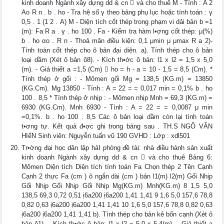
kinh doanh Ngành xây dựng dd & cn  và cho thuê M - Tính : A 2
Ao R n . b . ho - Tra hệ số γ theo bảng phụ lục hoặc tính toán : γ
0,5 . 1 (1 2 . A) M - Diện tích cốt thép trong phạm vi dải bản b =1
(m): Fa R a . γ . ho 100 . Fa - Kiểm tra hàm l•ợng cốt thép: μ(%)
b . ho αo . R n - Thoả mãn điều kiện: 0,1 μmin μ μmax R a 2)-
Tính toán cốt thép cho ô bản đại diện. a). Tính thép cho ô bản
loại dầm (Xét ô bản ô8). - Kích th•ớc ô bản: l1 x l2 = 1,5 x 5,0
(m). - Giả thiết a =1,5 (Cm)  ho = h - a = 10 - 1,5 = 8,5 (Cm). *
Tính thép ở gối : - Mômen gối Mg = 138,5 (KG.m) = 13850
(KG.Cm). Mg 13850 - Tính : A = 22 = = 0,017 min = 0,1% b . ho
100 . 8,5 * Tính thép ở nhịp : - Mômen nhịp Mnh = 69,3 (KG.m) =
6930 (KG.Cm). Mnh 6930 - Tính : A = 22 = = 0,0087 μ min
=0,1%. b . ho 100 . 8,5 Các ô bản loại dầm còn lại tính toán
t•ơng tự. Kết quả đ•ợc ghi trong bảng sau . TH.S NGÔ VĂN
HIểN Sinh viên: Nguyễn tuấn vũ 190 GVHD : Lớp : xdl501
Tr•ờng đại học dân lập hảI phòng đề tài: nhà điều hành sản xuất
kinh doanh Ngành xây dựng dd & cn  và cho thuê Bảng 6:
Mômen Diện tích Diện tích tính toán Fa Chọn thép 2 Tên Cạnh
Cạnh 2 thực Fa (cm ) ô ngắn dài (cm ) bản l1(m) l2(m) Gối Nhịp
Gối Nhịp Gối Nhịp Gối Nhịp Mg(KG.m) Mnh(KG.m) 8 1,5 5,0
138,5 69,3 0,72 0,51 ị6a200 ị6a200 1,41 1,41 9 1,6 5,0 157,6 78,8
0,82 0,63 ị6a200 ị6a200 1,41 1,41 10 1,6 5,0 157,6 78,8 0,82 0,63
ị6a200 ị6a200 1,41 1,41 b). Tính thép cho bản kê bốn cạnh (Xét ô
bản ô1). - Kích th•ớc ô bản: l1 x l2 = 5,0 x 5,4(m). - Giả thiết a