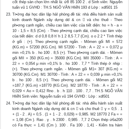
cốt thép sàn chọn lớn nhất là: ứ8 85 100 2 . d Sinh viên: Nguyễn
tuấn vũ 1 GVHD : TH.S NGÔ VĂN HIểN 193 d Lớp : xdl501 15
Tr•ờng đại học dân lập hảI phòng đề tài: nhà điều hành sản xuất
kinh doanh Ngành xây dựng dd & cn  và cho thuê - Theo
ph•ơng cạnh ngắn, chiều cao làm việc của tiết diện: ho = h - a =
10 - 1,5 = 8,5 (Cm). - Theo ph•ơng cạnh dài, chiều cao làm việc
của tiết diện: d d 0,8 0,8 h' h 1 2 8,5 7,7 (Cm). o o 2 2 * Tính thép
ở gối : (+). Theo ph•ơng cạnh ngắn. - Mômen gối MI = 572
(KG.m) = 57200 (KG.Cm). MI 57200 - Tính : A = 22 = = 0,072 μ
min =0,1% b . ho 100 . 8,5 (+). Theo ph•ơng cạnh dài. - Mômen
gối MII = 350 (KG.m) = 35000 (KG.Cm). MII 35000 - Tính : A =
22 = = 0,054 μ min =0,1% b . ho 100 . 7,7 * Tính thép ở nhịp :
(+). Theo ph•ơng cạnh ngắn. - Mômen gối M1= 307 (KG.m) =
30700 (KG.Cm). M1 30700 - Tính : A = 22 = = 0,039 μ min =0,1%
b . ho 100 . 8,5 (+). Theo ph•ơng cạnh dài. - Mômen gối M2
=187,7 (KG.m) =18770 (KG.Cm). M2 18770 - Tính : A = 22 = =
0,029 < Ao = 0,412 Rno . b . h 110 . 100 . 7,7 . TH.S NGÔ VĂN
HIểN Sinh viên: Nguyễn tuấn vũ 194 GVHD : Lớp : xdl501
Tr•ờng đại học dân lập hảI phòng đề tài: nhà điều hành sản xuất
kinh doanh Ngành xây dựng dd & cn  và cho thuê  γ = 0,5 . 1
+ (1 - 2 . A) = 0,5 . (1 + 1 - 2 . 0,029) = 0,985. M2 18770 2 Fa = =
= 1,08 (Cm ). Rao . γ . h 2300 . 0,985 . 7,7 2 Chọn thép ứ6a200
có Fa thực = 1,41 (Cm ). 100 . Fa 100 . 1,41 - Kiểm tra hàm