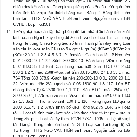
Trong đó: gtt - Tải trọng tính toán. gtc - Tải trọng tiêu chuẩn. δ -
chiều dày kết cấu. γ - Trọng l•ợng riêng của kết cấu. Kết quả tính
toán tĩnh tải đ•ợc lập thành bảng sau: Bảng 2: Bảng tính toán
tĩnh tải. . TH.S NGÔ VĂN HIểN Sinh viên: Nguyễn tuấn vũ 184
GVHD : Lớp : xdl501
Tr•ờng đại học dân lập hảI phòng đề tài: nhà điều hành sản xuất
kinh doanh Ngành xây dựng dd & cn  và cho thuê Tải Tải Trọng
trọng Hệ trọng Chiều l•ợng tiêu số tính Thành phần dày riêng Loại
sàn chuẩn v•ợt toán Cấu tạo δ γ gtc tải gtt (m) (KG/m3 (KG/m2 n
(KG/m2 ) ) ) 1 2 3 4 5 6 7 -P.Làmviệc -Gạch hoa lát -P.Họp nền
0,01 2000 20 1,1 22 -Sảnh 300.300.10 -Hành lang -Vữa xi măng
0,02 1800 36 1,3 46,8 -Cầu thang mác 50# -Sàn BTCT 0,1 2500
250 1,1 275 mác 250# -Vữa trát trần 0,015 1800 27 1,3 35,1 mác
75# Tổng 333 378,9 -Gạch lát nền 200x200x10 0,01 2000 20 1,1
22 -Vữa tạo dốc 2% +gạch vỡ 0,05 1800 90 1,3 117 -Lớp BT
chống thấm 0,04 2500 100 1,1 110 -Sàn BTCT mác 250# 0,1
2500 250 1,1 275 Sàn vệ sinh -Vữa trát trần mác 75# 0,015 1800
27 1,3 35,1 - Thiết bị vệ sinh 100 1,1 110 -T•ờng ngăn 110 qui ra
1800 315,75 1,2 378,9 phân bố đều Tổng 902,75 1048 2)- Hoạt
tải. - Hoạt tải tính toán đ•ợc xác định theo công thức: ptt = ptc. n
Trong đó: ptc - hoạt tải lấy theo TCVN 2737 - 1995. n - hệ số v•ợt
tải. Bảng3: Bảng tính toán hoạt tải. STT Loại sàn Tải trọng Hệ số
Tải trọng . TH.S NGÔ VĂN HIểN Sinh viên: Nguyễn tuấn vũ 185
GVHD : Lớp : xdl501