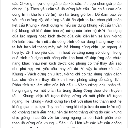
cấu Ch•ơng i: lựa chọn giải pháp kết cấu. I/ . Lựa chọn giải pháp
chung. 1)- Theo yêu cầu về độ cứng kết cấu. Do chiều cao của
công trình khá lớn 39 (m) nên tải trọng gió lớn. Để đảm bảo về
yêu cầu c•ờng độ, độ cứng và độ ổn định ta lựa chọn giải pháp
kết cấu Khung - Vách cứng vì nếu sử dụng khung kết cấu thuần
tuý khung sẽ khó đảm bảo độ cứng của toàn hệ d•ới tác dụng
của lực ngang hoặc kích th•ớc của cấu kiện lớn sẽ ảnh h•ởng
tới kiến trúc. Hơn nữa do công trình có sử dụng thang máy nên
ta kết hợp lõi thang máy với hệ khung cùng chịu lực ngang là
hợp lý. 2)- Theo yêu cầu linh hoạt về công năng sử dụng. Trong
quá trình sử dụng mặt bằng cần linh hoạt để đáp ứng các chức
năng khác nhau nên kích th•ớc các phòng có thể thay đổi sao
cho phù hợp với yêu cầu thay đổi đó. Vì vậy ta chọn kết cấu
Khung - Vách cứng chịu lực, t•ờng chỉ có tác dụng ngăn cách
bao che nên khi thay đổi kích th•ớc phòng cũng dễ dàng. II/ .
Phân tích sự làm việc của kết cấu. - Vách cứng: chịu phần tải
trọng ngang và một phần tải trọng thẳng đứng theo diện truyền
tải. - Khung: chịu tải trọng thẳng đứng và một phần tải trọng
ngang. Hệ Khung - Vách cứng liên kết với nhau tạo thành một hệ
không gian chịu lực. Tuy nhiên trong khi chịu lực do các b•ớc cột
có khoảng cách đều nhau nên tải trọng thẳng đứng do các khung
chịu giống nhau.Đối với tải trọng ngang ta tiến hành phân phối
theo độ cứng của khung. - Sàn : +). Liên kết các kết cấu chống