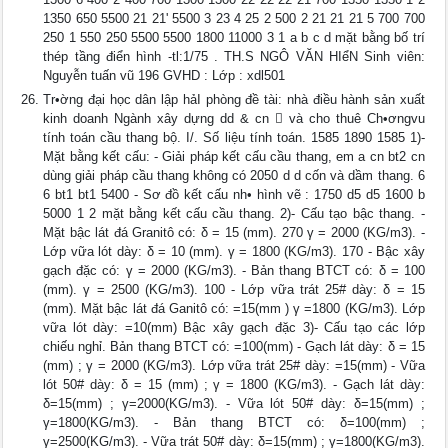
1350 650 5500 21 21' 5500 3 23 4 25 2 500 2 21 21 21 5 700 700
250 1 550 250 5500 5500 1800 11000 3 1 a b c d mặt bằng bố trí
thép tầng điển hình -tl:1/75 . TH.S NGÔ VĂN HIểN Sinh viên:
Nguyễn tuấn vũ 196 GVHD : Lớp : xdl501
Tr•ờng đại học dân lập hảI phòng đề tài: nhà điều hành sản xuất
kinh doanh Ngành xây dựng dd & cn  và cho thuê Ch•ơngvu
tính toán cầu thang bộ. I/. Số liệu tính toán. 1585 1890 1585 1)-
Mặt bằng kết cấu: - Giải pháp kết cấu cầu thang, em a cn bt2 cn
dùng giải pháp cầu thang không có 2050 d d cốn và dầm thang. 6
6 bt1 bt1 5400 - Sơ đồ kết cấu nh• hình vẽ : 1750 d5 d5 1600 b
5000 1 2 mặt bằng kết cấu cầu thang. 2)- Cấu tạo bậc thang. -
Mặt bậc lát đá Granitô có: δ = 15 (mm). 270 γ = 2000 (KG/m3). -
Lớp vữa lót dày: δ = 10 (mm). γ = 1800 (KG/m3). 170 - Bậc xây
gạch đặc có: γ = 2000 (KG/m3). - Bản thang BTCT có: δ = 100
(mm). γ = 2500 (KG/m3). 100 - Lớp vữa trát 25# dày: δ = 15
(mm). Mặt bậc lát đá Ganitô có: =15(mm ) γ =1800 (KG/m3). Lớp
vữa lót dày: =10(mm) Bậc xây gạch đặc 3)- Cấu tạo các lớp
chiếu nghỉ. Bản thang BTCT có: =100(mm) - Gạch lát dày: δ = 15
(mm) ; γ = 2000 (KG/m3). Lớp vữa trát 25# dày: =15(mm) - Vữa
lót 50# dày: δ = 15 (mm) ; γ = 1800 (KG/m3). - Gạch lát dày:
δ=15(mm) ; γ=2000(KG/m3). - Vữa lót 50# dày: δ=15(mm) ;
γ=1800(KG/m3). - Bản thang BTCT có: δ=100(mm) ;
γ=2500(KG/m3). - Vữa trát 50# dày: δ=15(mm) ; γ=1800(KG/m3).