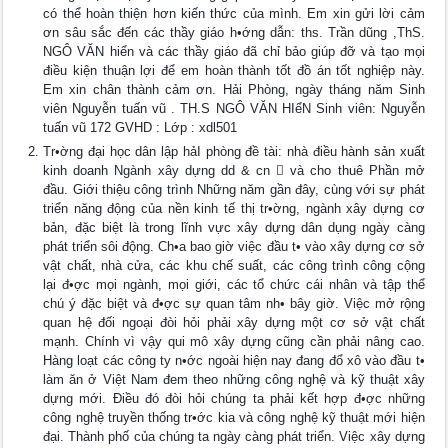
có thể hoàn thiện hơn kiến thức của mình. Em xin gửi lời cảm
ơn sâu sắc đến các thầy giáo h•ớng dẫn: ths. Trần dũng ,ThS.
NGÔ VĂN hiển và các thầy giáo đã chỉ bảo giúp đỡ và tạo mọi
điều kiện thuận lợi để em hoàn thành tốt đồ án tốt nghiệp này.
Em xin chân thành cảm ơn. Hải Phòng, ngày tháng năm Sinh
viên Nguyễn tuấn vũ . TH.S NGÔ VĂN HIểN Sinh viên: Nguyễn
tuấn vũ 172 GVHD : Lớp : xdl501
Tr•ờng đại học dân lập hảI phòng đề tài: nhà điều hành sản xuất
kinh doanh Ngành xây dựng dd & cn  và cho thuê Phần mở
đầu. Giới thiệu công trình Những năm gần đây, cùng với sự phát
triển năng động của nền kinh tế thị tr•ờng, ngành xây dựng cơ
bản, đặc biệt là trong lĩnh vực xây dựng dân dụng ngày càng
phát triển sôi động. Ch•a bao giờ việc đầu t• vào xây dựng cơ sở
vật chất, nhà cửa, các khu chế suất, các công trình công cộng
lại đ•ợc mọi ngành, mọi giới, các tổ chức cái nhân và tập thể
chú ý đặc biệt và đ•ợc sự quan tâm nh• bây giờ. Việc mở rộng
quan hệ đối ngoại đòi hỏi phải xây dựng một cơ sở vật chất
mạnh. Chính vì vậy qui mô xây dựng cũng cần phải nâng cao.
Hàng loạt các công ty n•ớc ngoài hiện nay đang đổ xô vào đầu t•
làm ăn ở Việt Nam đem theo những công nghệ và kỹ thuật xây
dựng mới. Điều đó đòi hỏi chúng ta phải kết hợp đ•ợc những
công nghệ truyền thống tr•ớc kia và công nghệ kỹ thuật mới hiện
đại. Thành phố của chúng ta ngày càng phát triển. Việc xây dựng