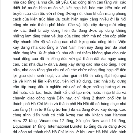
nhà cao tầng là nhu cầu tất yếu. Các công trình cao tầng với các
thiết kế muôn hình muôn vẻ, kết hợp hài hòa các kiến trúc cổ
truyền của dân tộc với những đ•ờng nét khỏe khoắn mang phong
cách của kiến trúc hiện đại xuất hiện ngày càng nhiều ở Hà Nội
cũng nh• các thành phố khác. Các vật liệu xây dựng mới cũng
nh• các thiết bị xây dựng hiện đại đang đ•ợc áp dụng không
những làm tăng thêm vẻ đẹp của công trình mà nó còn góp phần
đẩy nhanh tiến độ và nâng cao chất l•ợng của công trình. Việc
xây dựng nhà cao tầng ở Việt Nam hiện nay đang trên đà phát
triển rộng lớn. Xuất phát từ nhu cầu có thêm không gian cho các
hoạt động của đô thị đông đúc với giá thành đất đai ngày càng
cao, các nhà đầu t• đã và đang xây dựng các nhà cao tầng. Hơn
nữa, nhà cao tầng gần nh• có đủ các chức năng tổng hợp để tiện
lợi giao dịch, sinh hoạt, vui chơi giải trí Để thi công đạt hiệu quả
cả về kinh tế lẫn kiến trúc, tiện lợi sử dụng, các nhà xây dựng
cần tập trung đầu t• nghiên cứu để có đ•ợc những h•ớng đi cụ
thể hoặc cải tạo, hoặc thiết kế chế tạo mới, hoặc nhập khẩu và
chuyển giao công nghệ Đến nay, chỉ riêng 2 thành phố lớn là
thành phố Hồ Chí Minh và thành phố Hà Nội đã có hàng chục nhà
cao tầng ( tính từ 9 tầng trở lên ) đã và đang đ•ợc xây dựng. Các
công trình điển hình có chất l•ợng cao nh• khách sạn Harbour
View 22 tầng, Vinametric 12 tầng, Sài gòn New world 14 tầng,
Equatorian 14 tầng, International Burotel 16 tầng đã và đang đ•ợc
thi công tại thành phố Hồ Chí Minh. ở khu vực Hà Nội, điển hình