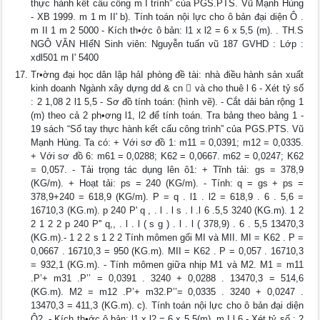
thực hành kết cấu công m I trình” của PGS.PTS. Vũ Mạnh Hùng
- XB 1999. m 1 m II' b). Tính toán nội lực cho ô bản đại diện Ô .
m II 1 m 2 5000 - Kích th•ớc ô bản: l1 x l2 = 6 x 5,5 (m). . TH.S
NGÔ VĂN HIểN Sinh viên: Nguyễn tuấn vũ 187 GVHD : Lớp :
xdl501 m I' 5400
Tr•ờng đại học dân lập hảI phòng đề tài: nhà điều hành sản xuất
kinh doanh Ngành xây dựng dd & cn  và cho thuê l 6 - Xét tỷ số
: 2 1,08 2 l1 5,5 - Sơ đồ tính toán: (hình vẽ). - Cắt dải bản rộng 1
(m) theo cả 2 ph•ơng l1, l2 để tính toán. Tra bảng theo bảng 1 -
19 sách “Sổ tay thực hành kết cấu công trình” của PGS.PTS. Vũ
Mạnh Hùng. Ta có: + Với sơ đồ 1: m11 = 0,0391; m12 = 0,0335.
+ Với sơ đồ 6: m61 = 0,0288; K62 = 0,0667. m62 = 0,0247; K62
= 0,057. - Tải trọng tác dụng lên ô1: + Tĩnh tải: gs = 378,9
(KG/m). + Hoạt tải: ps = 240 (KG/m). - Tính: q = gs + ps =
378,9+240 = 618,9 (KG/m). P = q . l1 . l2 = 618,9 . 6 . 5,6 =
16710,3 (KG.m). p 240 P' q , . l . l s . l .l 6 .5,5 3240 (KG.m). 1 2
2 1 2 2 p 240 P'' q,, . l . l ( s g ) . l . l ( 378,9) . 6 . 5,5 13470,3
(KG.m).- 1 2 2 s 1 2 2 Tính mômen gối MI và MII. MI = K62 . P =
0,0667 . 16710,3 = 950 (KG.m). MII = K62 . P = 0,057 . 16710,3
= 932,1 (KG.m). - Tính mômen giữa nhịp M1 và M2. M1 = m11
.P’+ m31 .P’’ = 0,0391 . 3240 + 0,0288 . 13470,3 = 514,6
(KG.m). M2 = m12 .P’+ m32.P’’= 0,0335 . 3240 + 0,0247 .
13470,3 = 411,3 (KG.m). c). Tính toán nội lực cho ô bản đại diện
Ô2. - Kích th•ớc ô bản: l1 x l2 = 6 x 5,5(m). m I l 6 - Xét tỷ số : 2