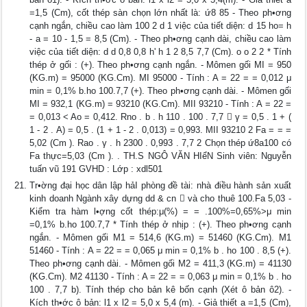
=1,5 (Cm), cốt thép sàn chọn lớn nhất là: ứ8 85 - Theo ph•ơng
cạnh ngắn, chiều cao làm 100 2 d 1 việc của tiết diện: d 15 ho= h
- a = 10 - 1,5 = 8,5 (Cm). - Theo ph•ơng cạnh dài, chiều cao làm
việc của tiết diện: d d 0,8 0,8 h' h 1 2 8,5 7,7 (Cm). o o 2 2 * Tính
thép ở gối : (+). Theo ph•ơng cạnh ngắn. - Mômen gối MI = 950
(KG.m) = 95000 (KG.Cm). MI 95000 - Tính : A = 22 = = 0,012 μ
min = 0,1% b.ho 100.7,7 (+). Theo ph•ơng cạnh dài. - Mômen gối
MI = 932,1 (KG.m) = 93210 (KG.Cm). MII 93210 - Tính : A = 22 =
= 0,013 < Ao = 0,412. Rno . b . h 110 . 100 . 7,7  γ = 0,5 . 1 + (
1 - 2 . A) = 0,5 . (1 + 1 - 2 . 0,013) = 0,993. MII 93210 2 Fa = = =
5,02 (Cm ). Rao . γ . h 2300 . 0,993 . 7,7 2 Chọn thép ứ8a100 có
Fa thực=5,03 (Cm ). . TH.S NGÔ VĂN HIểN Sinh viên: Nguyễn
tuấn vũ 191 GVHD : Lớp : xdl501
Tr•ờng đại học dân lập hảI phòng đề tài: nhà điều hành sản xuất
kinh doanh Ngành xây dựng dd & cn  và cho thuê 100.Fa 5,03 -
Kiểm tra hàm l•ợng cốt thép:μ(%) = = .100%=0,65%>μ min
=0,1% b.ho 100.7,7 * Tính thép ở nhịp : (+). Theo ph•ơng cạnh
ngắn. - Mômen gối M1 = 514,6 (KG.m) = 51460 (KG.Cm). M1
51460 - Tính : A = 22 = = 0,065 μ min = 0,1% b . ho 100 . 8,5 (+).
Theo ph•ơng cạnh dài. - Mômen gối M2 = 411,3 (KG.m) = 41130
(KG.Cm). M2 41130 - Tính : A = 22 = = 0,063 μ min = 0,1% b . ho
100 . 7,7 b). Tính thép cho bản kê bốn cạnh (Xét ô bản ô2). -
Kích th•ớc ô bản: l1 x l2 = 5,0 x 5,4 (m). - Giả thiết a =1,5 (Cm),