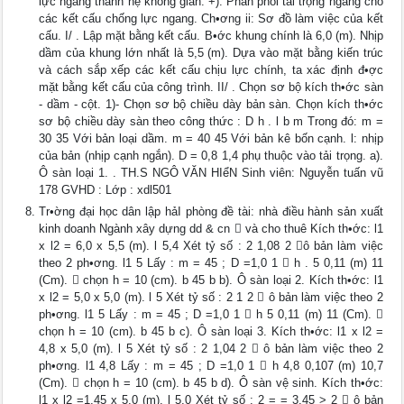
lực ngang thành hệ không gian. +). Phân phối tải trọng ngang cho
các kết cấu chống lực ngang. Ch•ơng ii: Sơ đồ làm việc của kết
cấu. I/ . Lập mặt bằng kết cấu. B•ớc khung chính là 6,0 (m). Nhịp
dầm của khung lớn nhất là 5,5 (m). Dựa vào mặt bằng kiến trúc
và cách sắp xếp các kết cấu chịu lực chính, ta xác định đ•ợc
mặt bằng kết cấu của công trình. II/ . Chọn sơ bộ kích th•ớc sàn
- dầm - cột. 1)- Chọn sơ bộ chiều dày bản sàn. Chọn kích th•ớc
sơ bộ chiều dày sàn theo công thức : D h . l b m Trong đó: m =
30 35 Với bản loại dầm. m = 40 45 Với bản kê bốn cạnh. l: nhịp
của bản (nhịp cạnh ngắn). D = 0,8 1,4 phụ thuộc vào tải trọng. a).
Ô sàn loại 1. . TH.S NGÔ VĂN HIểN Sinh viên: Nguyễn tuấn vũ
178 GVHD : Lớp : xdl501
Tr•ờng đại học dân lập hảI phòng đề tài: nhà điều hành sản xuất
kinh doanh Ngành xây dựng dd & cn  và cho thuê Kích th•ớc: l1
x l2 = 6,0 x 5,5 (m). l 5,4 Xét tỷ số : 2 1,08 2 ô bản làm việc
theo 2 ph•ơng. l1 5 Lấy : m = 45 ; D =1,0 1  h . 5 0,11 (m) 11
(Cm).  chọn h = 10 (cm). b 45 b b). Ô sàn loại 2. Kích th•ớc: l1
x l2 = 5,0 x 5,0 (m). l 5 Xét tỷ số : 2 1 2  ô bản làm việc theo 2
ph•ơng. l1 5 Lấy : m = 45 ; D =1,0 1  h 5 0,11 (m) 11 (Cm). 
chọn h = 10 (cm). b 45 b c). Ô sàn loại 3. Kích th•ớc: l1 x l2 =
4,8 x 5,0 (m). l 5 Xét tỷ số : 2 1,04 2  ô bản làm việc theo 2
ph•ơng. l1 4,8 Lấy : m = 45 ; D =1,0 1  h 4,8 0,107 (m) 10,7
(Cm).  chọn h = 10 (cm). b 45 b d). Ô sàn vệ sinh. Kích th•ớc:
l1 x l2 =1,45 x 5,0 (m). l 5,0 Xét tỷ số : 2 = = 3,45 > 2  ô bản