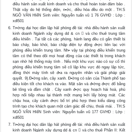
điều hành sản xuất kinh doanh và cho thuê hoàn toàn đảm bảo .
Thật vậy do hệ thống điện, n•ớc, điều hòa đều do một . TH.S
NGÔ VĂN HIểN Sinh viên: Nguyễn tuấn vũ 1 76 GVHD : Lớp :
xdl501
Tr•ờng đại học dân lập hảI phòng đề tài: nhà điều hành sản xuất
kinh doanh Ngành xây dựng dd & cn  và cho thuê trung tâm
điều khiển . Tại tất cả các phòng, hành lang đều có gắn thiết bị
báo cháy, báo khói, báo chập điện tự động đ•ợc liên lạc với
phòng điều khiển trung tâm. Nh• vậy tại phòng điều khiển trung
tâm có thể theo dõi mọi hoạt động của các thiết bị trong khách
sạn nhờ hệ thống máy tính . Nếu một khu vực nào có sự cố thì
phòng điều khiển trung tâm sẽ cô lập khu vực đó ngay lập tức,
đồng thời máy tính sẽ đ•a ra nguyên nhân và giải pháp giải
quyết. 9).Đ•ờng sân, cây xanh. Đ•ờng có sân của Thành phố tạo
điều kiện tốt cho khách ra vào. Mặt sân và đ•ờng đ•ợc đổ bằng
bê tông và đầm chặt . Cây xanh đ•ợc quy hoạch hài hoà, phù
hợp nối tiếp nhau lại thành một mạng l•ới lấy bóng mát. Các
chậu hoa, cây cảnh đ•ợc bố trí phù hợp theo kiểu dáng công
trình tạo cho khách quan một cảm giác dễ chịu, thoải mái. . TH.S
NGÔ VĂN HIểN Sinh viên: Nguyễn tuấn vũ 177 GVHD : Lớp :
xdl501
Tr•ờng đại học dân lập hảI phòng đề tài: nhà điều hành sản xuất
kinh doanh Ngành xây dựng dd & cn  và cho thuê Phần II: Kết