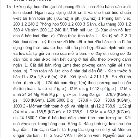
Tr•ờng đại học dân lập hảI phòng đề tài: nhà điều hành sản xuất
kinh doanh Ngành xây dựng dd & cn  và cho thuê tiêu chuẩn
v•ợt tải tính toán ptc (KG/m2) n ptt (KG/m2) 1 Phòng làm việc
200 1,2 240 2 Phòng họp 500 1,2 600 3 Sảnh, cầu thang 300 1,2
360 4 Vệ sinh 200 1,2 240 III/. Tính nội lực. 1)- Xác định nội lực
cho ô bản loại dầm. a). Công thức tính toán. l - Khi tỷ số: 2 2 
Bản loại dầm. Tuỳ theo sơ đồ liên kết ở hai đầu bản mà ta l1 áp
dụng công thức của cơ học kết cấu phù hợp để xác định mômen
và lực cắt tại gối và nhịp của mỗi ô bản. - ở đây em dùng sơ đồ
đàn hồi: ô bản đ•ợc liên kết cứng ở hai đầu theo ph•ơng cạnh
ngắn l1. Cắt dải bản rộng 1(m) theo ph•ơng cạnh ngắn để tính
toán. b). Tính toán nội lực cho ô bản đại diện Ô8: - Kích th•ớc ô
bản: l1 x l2 = 1,5 x 6 (m). l2 6 - Xét tỷ số : 4 2 L1 1,5 - Sơ đồ tính
toán: (hình vẽ). - Cắt dải bản rộng 1(m) theo ph•ơng cạnh ngắn
để tính toán. Ta có: ql 2 (g p ) . l2 M s s g 12 12 ql2 (g p ) . l2 M s
s nh 24 24 Mg Mnh Mg p = g s+ ps Trong đó: gs = 378,9 (KG/m).
ps = 360 (KG/m). 1500 5000  q = 378,9 + 360 = 738,9 (KG/m).
1000 2 - Mômen tính toán ở gối và nhịp là: ql /12 2 738,9 . 1,52 ql
/24 M = - = -138,5 (KG.m). g 12 738,9 . 1,52 M = = 69,3 (KG.m).
nh 24 1500 * Các ô bản loại dầm khác tính toán t•ơng tự. Kết
quả đ•ợc ghi trong bảng sau: Bảng 4: Bảng tính nội lực cho bản
loại dầm. Tên Cạnh Cạnh Tải trọng tác dụng lên ô Tỷ số Mômen
ô ngắn dài bản . TH.S NGÔ VĂN HIểN Sinh viên: Nguyễn tuấn vũ