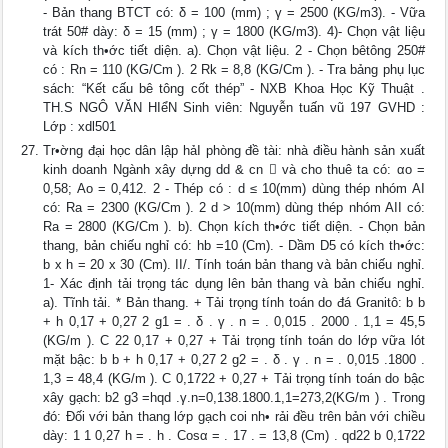
- Bản thang BTCT có: δ = 100 (mm) ; γ = 2500 (KG/m3). - Vữa
trát 50# dày: δ = 15 (mm) ; γ = 1800 (KG/m3). 4)- Chọn vật liệu
và kích th•ớc tiết diện. a). Chọn vật liệu. 2 - Chọn bêtông 250#
có : Rn = 110 (KG/Cm ). 2 Rk = 8,8 (KG/Cm ). - Tra bảng phụ lục
sách: “Kết cấu bê tông cốt thép” - NXB Khoa Học Kỹ Thuật .
TH.S NGÔ VĂN HIểN Sinh viên: Nguyễn tuấn vũ 197 GVHD :
Lớp : xdl501
Tr•ờng đại học dân lập hảI phòng đề tài: nhà điều hành sản xuất
kinh doanh Ngành xây dựng dd & cn  và cho thuê ta có: αo =
0,58; Ao = 0,412. 2 - Thép có : d ≤ 10(mm) dùng thép nhóm AI
có: Ra = 2300 (KG/Cm ). 2 d > 10(mm) dùng thép nhóm AII có:
Ra = 2800 (KG/Cm ). b). Chọn kích th•ớc tiết diện. - Chọn bản
thang, bản chiếu nghỉ có: hb =10 (Cm). - Dầm D5 có kích th•ớc:
b x h = 20 x 30 (Cm). II/. Tính toán bản thang và bản chiếu nghỉ.
1- Xác định tải trọng tác dụng lên bản thang và bản chiếu nghỉ.
a). Tĩnh tải. * Bản thang. + Tải trọng tính toán do đá Granitô: b b
+ h 0,17 + 0,27 2 g1 = . δ . γ . n = . 0,015 . 2000 . 1,1 = 45,5
(KG/m ). C 22 0,17 + 0,27 + Tải trọng tính toán do lớp vữa lót
mặt bậc: b b + h 0,17 + 0,27 2 g2 = . δ . γ . n = . 0,015 .1800 .
1,3 = 48,4 (KG/m ). C 0,1722 + 0,27 + Tải trọng tính toán do bậc
xây gạch: b2 g3 =hqd .γ.n=0,138.1800.1,1=273,2(KG/m ) . Trong
đó: Đối với bản thang lớp gạch coi nh• rải đều trên bản với chiều
dày: 1 1 0,27 h = . h . Cosα = . 17 . = 13,8 (Cm) . qd22 b 0,1722