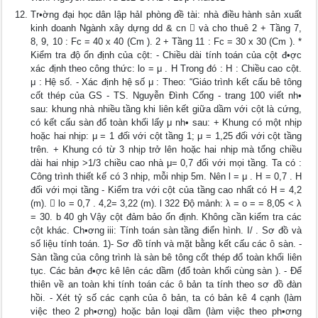
Tr•ờng đại học dân lập hảI phòng đề tài: nhà điều hành sản xuất
kinh doanh Ngành xây dựng dd & cn  và cho thuê 2 + Tầng 7,
8, 9, 10 : Fc = 40 x 40 (Cm ). 2 + Tầng 11 : Fc = 30 x 30 (Cm ). *
Kiểm tra độ ổn định của cột: - Chiều dài tính toán của cột đ•ợc
xác định theo công thức: lo = μ . H Trong đó : H : Chiều cao cột.
μ : Hệ số. - Xác định hệ số μ : Theo: “Giáo trình kết cấu bê tông
cốt thép của GS - TS. Nguyễn Đình Cống - trang 100 viết nh•
sau: khung nhà nhiều tầng khi liên kết giữa dầm với cột là cứng,
có kết cấu sàn đổ toàn khối lấy μ nh• sau: + Khung có một nhịp
hoặc hai nhịp: μ = 1 đối với cột tầng 1; μ = 1,25 đối với cột tầng
trên. + Khung có từ 3 nhịp trở lên hoặc hai nhịp mà tổng chiều
dài hai nhịp >1/3 chiều cao nhà μ= 0,7 đối với mọi tầng. Ta có :
Công trình thiết kế có 3 nhịp, mỗi nhịp 5m. Nên l = μ . H = 0,7 . H
đối với mọi tầng - Kiểm tra với cột của tầng cao nhất có H = 4,2
(m).  lo = 0,7 . 4,2= 3,22 (m). l 322 Độ mảnh: λ = o = = 8,05 < λ
= 30. b 40 gh Vậy cột đảm bảo ổn định. Không cần kiểm tra các
cột khác. Ch•ơng iii: Tính toán sàn tầng điển hình. I/ . Sơ đồ và
số liệu tính toán. 1)- Sơ đồ tính và mặt bằng kết cấu các ô sàn. -
Sàn tầng của công trình là sàn bê tông cốt thép đổ toàn khối liên
tục. Các bản đ•ợc kê lên các dầm (đổ toàn khối cùng sàn ). - Để
thiên về an toàn khi tính toán các ô bản ta tính theo sơ đồ đàn
hồi. - Xét tỷ số các cạnh của ô bản, ta có bản kê 4 cạnh (làm
việc theo 2 ph•ơng) hoặc bản loại dầm (làm việc theo ph•ơng