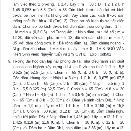
làm việc theo 1 ph•ơng. l1 1,45 Lấy : m = 33 ; D =1,2 1,2  h
1,45 0,053 (m) 5,3 (Cm). b 33 Các kích th•ớc còn lại có kích
th•ớc bé hơn nên ta không xét. Vậy chọn các kích th•ớc sàn
thống nhất là : hb = 10 (Cm). 2)- Chọn sơ bộ kích th•ớc tiết diện
dầm: Chọn sơ bộ kích th•ớc tiết diện dầm theo công thức: 1 h =
. ld md b = (0,3 0,5) . hd Trong đó: l : Nhịp dầm. m : Hệ số ; m =
12 20, đối với dầm phụ. m = 8 12, đối với dầm chính. m = 5 7,
đối với dầm công xơn. b : Bề rộng dầm. a). Dầm khung ngang. -
Nhịp dầm đều nhau : l = 5,5 (m). Lấy : m = 8 . TH.S NGÔ VĂN
HIểN Sinh viên: Nguyễn tuấn vũ 179 GVHD : Lớp : xdl501
Tr•ờng đại học dân lập hảI phòng đề tài: nhà điều hành sản xuất
kinh doanh Ngành xây dựng dd & cn  và cho thuê 1  h . 5,5
0,625 (m) 62,5 (Cm).  Chọn h = 65 (Cm). d 8 b = 30 (Cm). b).
Các dầm khung dọc. * Nhịp l = 6 (m). 1  h . 6, 0,675 (m) 67,5
(Cm).  Chọn h = 65 (Cm). d 8 b = 30 (Cm). * Nhịp l = 5,5 (m). 1
 h . 5,5 0,625 (m) 62,5 (Cm).  Chọn h = 65 (Cm). d 8 b = 30
(Cm). * Nhịp l = 4,5 (m). 1  h . 4,5 0,575 (m) 57,5 (Cm).  Chọn
h = 65 (Cm). d 8 b = 30 (Cm). c). Dầm vệ sinh (dầm D4). * Nhịp
dầm l = 1,9 (m). Lấy m =12. 1  h = . 1,9 = 0,158 (m) = 15,8
(Cm).  Chọn h = 30 (Cm). d 12 b = 20 (Cm). d). Dầm chiếu nghỉ,
chiếu tới (dầm D5). * Nhịp dầm l = 1,425 (m). Lấy m =12. 1  h .
1,425 0,119 (m) 11,9 (Cm).  Chọn h = 30 (Cm). d 12 b = 20
(Cm). e). Dầm bo. * Dầm Db1, nhịp dầm l = 3,35 (m). Lấy m =12.