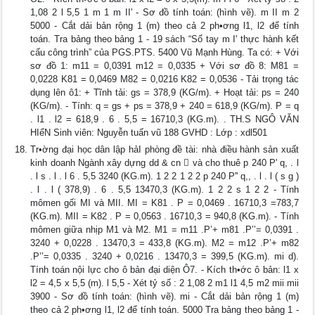
1,08 2 l 5,5 1 m 1 m II' - Sơ đồ tính toán: (hình vẽ). m II m 2
5000 - Cắt dải bản rộng 1 (m) theo cả 2 ph•ơng l1, l2 để tính
toán. Tra bảng theo bảng 1 - 19 sách “Sổ tay m I' thực hành kết
cấu công trình” của PGS.PTS. 5400 Vũ Mạnh Hùng. Ta có: + Với
sơ đồ 1: m11 = 0,0391 m12 = 0,0335 + Với sơ đồ 8: M81 =
0,0228 K81 = 0,0469 M82 = 0,0216 K82 = 0,0536 - Tải trọng tác
dụng lên ô1: + Tĩnh tải: gs = 378,9 (KG/m). + Hoạt tải: ps = 240
(KG/m). - Tính: q = gs + ps = 378,9 + 240 = 618,9 (KG/m). P = q
. l1 . l2 = 618,9 . 6 . 5,5 = 16710,3 (KG.m). . TH.S NGÔ VĂN
HIểN Sinh viên: Nguyễn tuấn vũ 188 GVHD : Lớp : xdl501
Tr•ờng đại học dân lập hảI phòng đề tài: nhà điều hành sản xuất
kinh doanh Ngành xây dựng dd & cn  và cho thuê p 240 P' q, . l
. l s . l . l 6 . 5,5 3240 (KG.m). 1 2 2 1 2 2 p 240 P'' q,, . l . l ( s g )
. l . l ( 378,9) . 6 . 5,5 13470,3 (KG.m). 1 2 2 s 1 2 2 - Tính
mômen gối MI và MII. MI = K81 . P = 0,0469 . 16710,3 =783,7
(KG.m). MII = K82 . P = 0,0563 . 16710,3 = 940,8 (KG.m). - Tính
mômen giữa nhịp M1 và M2. M1 = m11 .P’+ m81 .P’’= 0,0391 .
3240 + 0,0228 . 13470,3 = 433,8 (KG.m). M2 = m12 .P’+ m82
.P’’= 0,0335 . 3240 + 0,0216 . 13470,3 = 399,5 (KG.m). mi d).
Tính toán nội lực cho ô bản đại diện Ô7. - Kích th•ớc ô bản: l1 x
l2 = 4,5 x 5,5 (m). l 5,5 - Xét tỷ số : 2 1,08 2 m1 l1 4,5 m2 mii mii
3900 - Sơ đồ tính toán: (hình vẽ). mi - Cắt dải bản rộng 1 (m)
theo cả 2 ph•ơng l1, l2 để tính toán. 5000 Tra bảng theo bảng 1 -