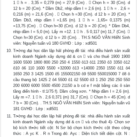
1  h = . 3,35 = 0,279 (m) = 27,9 (Cm) .  Chọn h = 30 (Cm). d
12 b = 20 (Cm). * Dầm Db2, nhịp dầm l = 2,6 (m). 1  h = . 2,6 =
0,216 (m) = 21,6 (Cm) .  Chọn h =30 (Cm). d 12 b = 20 (Cm). *
Dầm Db3, nhịp dầm l =1,65 (m). 1  h = .1,65= 0,1375 (m)
=13,75 (Cm) .  Chọn h=30 (Cm). d 12 b = 20 (Cm). * Dầm Db4,
nhịp dầm l = 5,0 (m). Lấy m =12. 1  h . 5 0,117 (m) 11,7 (Cm). 
Chọn h=30 (Cm). d 12 b = 20 (Cm). . TH.S NGÔ VĂN HIểN Sinh
viên: Nguyễn tuấn vũ 180 GVHD : Lớp : xdl501
Tr•ờng đại học dân lập hảI phòng đề tài: nhà điều hành sản xuất
kinh doanh Ngành xây dựng dd & cn  và cho thuê 1900 1900
1600 5500 1800 800 250 250 4 1550 ô13 ô11 2350 ô3 3350 ô12
ô10 ô6 110 1600 5500 +32000 ô13 +14000 2350 1550 ô11 ô4
1650 250 3 1425 1500 ô5 155002150 ô9 5500 550015000 7 ô8 ô
cầu thang bộ 1425 2 ô4 5500 ô1 ô2 5500 ô3 1 250 250 250 550
200 6000 6000 5500 4500 21150 a b cd e f mặt bằng các ô sàn
tầng điển hình - tl:1/75 f). Dầm công xơn. * Nhịp dầm l = 2,6 (m).
Lấy m =7. 1  h . 2,6 0,371 (m) 31,7 (Cm).  Chọn h = 45 (Cm). d
7 b = 30 (Cm). . TH.S NGÔ VĂN HIểN Sinh viên: Nguyễn tuấn vũ
181 GVHD : Lớp : xdl501
Tr•ờng đại học dân lập hảI phòng đề tài: nhà điều hành sản xuất
kinh doanh Ngành xây dựng dd & cn  và cho thuê 4)- Chọn sơ
bộ kích th•ớc tiết cột: N Sơ bộ chọn kích th•ớc cột theo công
thức : A yc K . R n Trong đó: Ayc : Diện tích tiết diện cột. N :