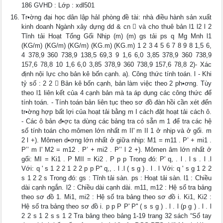
186 GVHD : Lớp : xdl501
Tr•ờng đại học dân lập hảI phòng đề tài: nhà điều hành sản xuất
kinh doanh Ngành xây dựng dd & cn  và cho thuê bản l1 l2 l 2
Tĩnh tải Hoạt Tổng Gối Nhịp (m) (m) gs tải ps q Mg Mnh l1
(KG/m) (KG/m) (KG/m) (KG.m) (KG.m) 1 2 3 4 5 6 7 8 9 8 1,5 6,
4 378,9 360 738,9 138,5 69,3 9 1,6 6,0 3,85 378,9 360 738,9
157,6 78,8 10 1,6 6,0 3,85 378,9 360 738,9 157,6 78,8 2)- Xác
định nội lực cho bản kê bốn cạnh. a). Công thức tính toán. l - Khi
tỷ số : 2 2  Bản kê bốn cạnh, bản làm việc theo 2 ph•ơng. Tùy
theo l1 liên kết của 4 cạnh bản mà ta áp dụng các công thức để
tính toán. - Tính toán bản liên tục theo sơ đồ đàn hồi cần xét đến
tr•ờng hợp bất lợi của hoạt tải bằng m I cách đặt hoạt tải cách ô.
- Các ô bản đ•ợc ta dùng các bảng tra có sẵn m 1 để tra các hệ
số tính toán cho mômen lớn nhất m II' m II 1 ở nhịp và ở gối. m
2 l +). Mômen d•ơng lớn nhất ở giữa nhịp: M1 = m11 . P’ + mi1 .
P’’ m I' M2 = m12 . P’ + mi2 . P’’ l 2 +). Mômen âm lớn nhất ở
gối: MI = Ki1 . P MII = Ki2 . P p p Trong đó: P' q, . l . l s . l .l
Với: q ' s 1 2 2 1 2 2 p p P'' q,, . l .l ( s g ) . l . l Với: q ' s g 1 2 2
s 1 2 2 s Trong đó: gs : Tĩnh tải sàn. ps : Hoạt tải sàn. l1 : Chiều
dài cạnh ngắn. l2 : Chiều dài cạnh dài. m11, m12 : Hệ số tra bảng
theo sơ đồ 1. Mi1, mi2 : Hệ số tra bảng theo sơ đồ i. Ki1, Ki2 :
Hệ số tra bảng theo sơ đồ i. p p P P' P'' ( s s g ) . l . l (p g ) . l . l
2 2 s 1 2 s s 1 2 Tra bảng theo bảng 1-19 trang 32 sách “Sổ tay