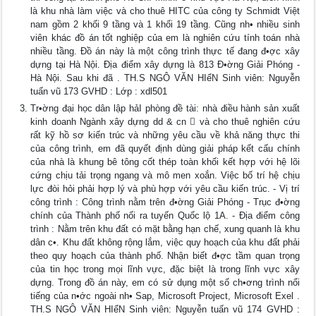
là khu nhà làm việc và cho thuê HITC của công ty Schmidt Việt
nam gồm 2 khối 9 tầng và 1 khối 19 tầng. Cũng nh• nhiều sinh
viên khác đồ án tốt nghiệp của em là nghiên cứu tính toán nhà
nhiều tầng. Đồ án này là một công trình thực tế đang đ•ợc xây
dựng tại Hà Nội. Địa điểm xây dựng là 813 Đ•ờng Giải Phóng -
Hà Nội. Sau khi đã . TH.S NGÔ VĂN HIểN Sinh viên: Nguyễn
tuấn vũ 173 GVHD : Lớp : xdl501
Tr•ờng đại học dân lập hảI phòng đề tài: nhà điều hành sản xuất
kinh doanh Ngành xây dựng dd & cn  và cho thuê nghiên cứu
rất kỹ hồ sơ kiến trúc và những yêu cầu về khả năng thực thi
của công trình, em đã quyết định dùng giải pháp kết cấu chính
của nhà là khung bê tông cốt thép toàn khối kết hợp với hệ lõi
cứng chịu tải trọng ngang và mô men xoắn. Việc bố trí hệ chịu
lực đòi hỏi phải hợp lý và phù hợp với yêu cầu kiến trúc. - Vị trí
công trình : Công trình nằm trên đ•ờng Giải Phóng - Trục đ•ờng
chính của Thành phố nối ra tuyến Quốc lộ 1A. - Địa điểm công
trình : Nằm trên khu đất có mặt bằng hạn chế, xung quanh là khu
dân c•. Khu đất không rộng lắm, việc quy hoạch của khu đất phải
theo quy hoạch của thành phố. Nhận biết đ•ợc tầm quan trọng
của tin học trong mọi lĩnh vực, đặc biệt là trong lĩnh vực xây
dựng. Trong đồ án này, em có sử dụng một số ch•ơng trình nổi
tiếng của n•ớc ngoài nh• Sap, Microsoft Project, Microsoft Exel .
TH.S NGÔ VĂN HIểN Sinh viên: Nguyễn tuấn vũ 174 GVHD :