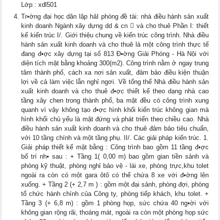
Lớp : xdl501
Tr•ờng đại học dân lập hảI phòng đề tài: nhà điều hành sản xuất
kinh doanh Ngành xây dựng dd & cn  và cho thuê Phần I: thiết
kế kiến trúc I/. Giới thiệu chung về kiến trúc công trình. Nhà điều
hành sản xuất kinh doanh và cho thuê là một công trình thực tế
đang đ•ợc xây dựng tại số 813 Đ•ờng Giải Phóng - Hà Nội với
diện tích mặt bằng khoảng 300(m2). Công trình nằm ở ngay trung
tâm thành phố, cách xa nơi sản xuất, đảm bảo điều kiện thuận
lợi về cả làm việc lẫn nghỉ ngơi. Về tổng thể Nhà điều hành sản
xuất kinh doanh và cho thuê đ•ợc thiết kế theo dạng nhà cao
tầng xây chen trong thành phố, ba mặt đều có công trình xung
quanh vì vậy không tạo đ•ợc hình khối kiến trúc không gian mà
hình khối chủ yếu là mặt đứng và phát triển theo chiều cao. Nhà
điều hành sản xuất kinh doanh và cho thuê đảm bảo tiêu chuẩn,
với 10 tầng chính và một tầng phụ. II/. Các giải pháp kiến trúc. 1.
Giải pháp thiết kế mặt bằng : Công trình bao gồm 11 tầng đ•ợc
bố trí nh• sau : + Tầng 1( 0,00 m) bao gồm gian tiền sảnh và
phòng kỹ thuật, phòng nghỉ bảo vệ - lái xe, phòng trực,khu tolet
ngoài ra còn có một gara ôtô có thể chứa 8 xe với đ•ờng lên
xuống. + Tầng 2 (+ 2,7 m ) : gồm một đại sảnh, phòng đợi, phòng
tổ chức hành chính của Công ty, phòng tiếp khách, khu tolet. +
Tầng 3 (+ 6,8 m) : gồm 1 phòng họp, sức chứa 40 ng•ời với
không gian rộng rãi, thoáng mát, ngoài ra còn một phòng họp sức