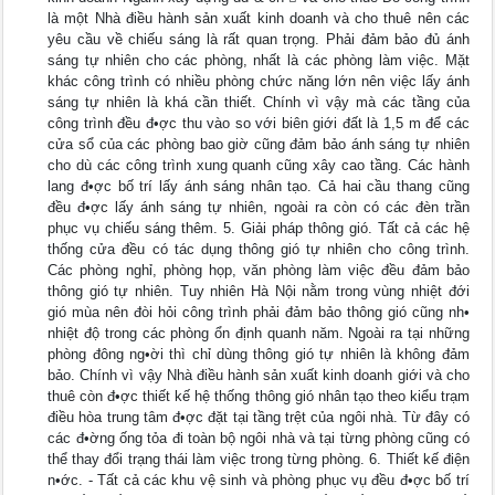
là một Nhà điều hành sản xuất kinh doanh và cho thuê nên các
yêu cầu về chiếu sáng là rất quan trọng. Phải đảm bảo đủ ánh
sáng tự nhiên cho các phòng, nhất là các phòng làm việc. Mặt
khác công trình có nhiều phòng chức năng lớn nên việc lấy ánh
sáng tự nhiên là khá cần thiết. Chính vì vậy mà các tầng của
công trình đều đ•ợc thu vào so với biên giới đất là 1,5 m để các
cửa sổ của các phòng bao giờ cũng đảm bảo ánh sáng tự nhiên
cho dù các công trình xung quanh cũng xây cao tầng. Các hành
lang đ•ợc bố trí lấy ánh sáng nhân tạo. Cả hai cầu thang cũng
đều đ•ợc lấy ánh sáng tự nhiên, ngoài ra còn có các đèn trần
phục vụ chiếu sáng thêm. 5. Giải pháp thông gió. Tất cả các hệ
thống cửa đều có tác dụng thông gió tự nhiên cho công trình.
Các phòng nghỉ, phòng họp, văn phòng làm việc đều đảm bảo
thông gió tự nhiên. Tuy nhiên Hà Nội nằm trong vùng nhiệt đới
gió mùa nên đòi hỏi công trình phải đảm bảo thông gió cũng nh•
nhiệt độ trong các phòng ổn định quanh năm. Ngoài ra tại những
phòng đông ng•ời thì chỉ dùng thông gió tự nhiên là không đảm
bảo. Chính vì vậy Nhà điều hành sản xuất kinh doanh giới và cho
thuê còn đ•ợc thiết kế hệ thống thông gió nhân tạo theo kiểu trạm
điều hòa trung tâm đ•ợc đặt tại tầng trệt của ngôi nhà. Từ đây có
các đ•ờng ống tỏa đi toàn bộ ngôi nhà và tại từng phòng cũng có
thể thay đổi trạng thái làm việc trong từng phòng. 6. Thiết kế điện
n•ớc. - Tất cả các khu vệ sinh và phòng phục vụ đều đ•ợc bố trí