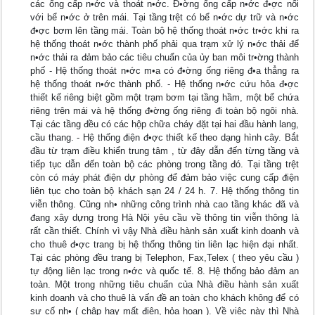
các ống cấp n•ớc và thoát n•ớc. Đ•ờng ống cấp n•ớc đ•ợc nối
với bể n•ớc ở trên mái. Tại tầng trệt có bể n•ớc dự trữ và n•ớc
đ•ợc bơm lên tầng mái. Toàn bộ hệ thống thoát n•ớc tr•ớc khi ra
hệ thống thoát n•ớc thành phố phải qua trạm xử lý n•ớc thải để
n•ớc thải ra đảm bảo các tiêu chuẩn của ủy ban môi tr•ờng thành
phố - Hệ thống thoát n•ớc m•a có đ•ờng ống riêng đ•a thẳng ra
hệ thống thoát n•ớc thành phố. - Hệ thống n•ớc cứu hỏa đ•ợc
thiết kế riêng biệt gồm một trạm bơm tại tầng hầm, một bể chứa
riêng trên mái và hệ thống đ•ờng ống riêng đi toàn bộ ngôi nhà.
Tại các tầng đều có các hộp chữa cháy đặt tại hai đầu hành lang,
cầu thang. - Hệ thống điện đ•ợc thiết kế theo dạng hình cây. Bắt
đầu từ trạm điều khiển trung tâm , từ đây dẫn đến từng tầng và
tiếp tục dẫn đến toàn bộ các phòng trong tầng đó. Tại tầng trệt
còn có máy phát điện dự phòng để đảm bảo việc cung cấp điện
liên tục cho toàn bộ khách sạn 24 / 24 h. 7. Hệ thống thông tin
viễn thông. Cũng nh• những công trình nhà cao tầng khác đã và
đang xây dựng trong Hà Nội yêu cầu về thông tin viễn thông là
rất cần thiết. Chính vì vậy Nhà điều hành sản xuất kinh doanh và
cho thuê đ•ợc trang bị hệ thống thông tin liên lạc hiện đại nhất.
Tại các phòng đều trang bị Telephon, Fax,Telex ( theo yêu cầu )
tự động liên lạc trong n•ớc và quốc tế. 8. Hệ thống bảo đảm an
toàn. Một trong những tiêu chuẩn của Nhà điều hành sản xuất
kinh doanh và cho thuê là vấn đề an toàn cho khách không để có
sự cố nh• ( chập hay mất điện, hỏa hoạn ). Về việc này thì Nhà