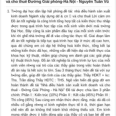
và cho thuê Đường Giải phóng-Hà Nội - Nguyễn Tuấn Vũ
Tr•ờng đại học dân lập hảI phòng đề tài: nhà điều hành sản xuất
kinh doanh Ngành xây dựng dd & cn  và cho thuê Lời cảm ơn
Đồ án tốt nghiệp là công trình tổng hợp tất cả kiến thức thu nhập
đ•ợc trong quá trình học tập của mỗi sinh viên d•ới mái tr•ờng
Đại Học. Đây cũng là sản phẩm đầu tay của mỗi sinh viên tr•ớc
khi rời ghế nhà tr•ờng để đi vào công tác thực tế. Giai đoạn làm
đồ án tốt nghiệp là tiếp tục quá trình học tập ở mức độ cao hơn,
qua đó chúng em có dịp hệ thống hoá kiến thức, tổng kết lại
những kiến thức đã học, những vấn đề hiện đại và thiết thực của
khoa học kỹ thuật, nhằm giúp chúng em đánh giá các giải pháp
kỹ thuật thích hợp. Đồ án tốt nghiệp là công trình tự lực của mỗi
sinh viên nh•ng vai trò của các thầy giáo trong việc hoàn thành
đồ án này là hết sức to lớn. Sau 3 tháng thực hiện đề tài với sự
h•ớng dẫn, giúp đỡ tận tình của các thầy giáo: Thầy HDKT + kc:
Ths. Trần dũng Thầy HDTC : THS. Ngô văn hiển đã giúp đỡ em
hoàn thành đề tài “Nhà điều hành sản xuất kinh doanh và cho
thuê - Đ•ờng Giải Phóng - Hà Nội” Đề tài đ•ợc chia làm 3 phần
chính: Phần I : Kiến trúc (10%) Phần II : Kết cấu (45%) Phần III :
Thi công (45%) Sau cùng em nhận thức đ•ợc rằng, mặc dù đã có
nhiều cố gắng nh•ng vì kinh nghiệm thực tế ít ỏi, thời gian hạn
chế nên đồ án không thể tránh khỏi những thiếu sót. Em kính
mong nhận đ•ợc ý kiến đóng góp của thầy cô và bạn bè để em