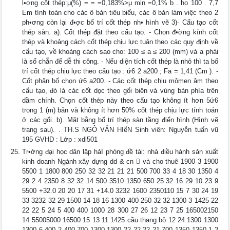
l•ợng cốt thép:μ(%) = = =0,183%>μ min =0,1% b . ho 100 . 7,7
Em tính toán cho các ô bản tiêu biểu, các ô bản làm việc theo 2
ph•ơng còn lại đ•ợc bố trí cốt thép nh• hình vẽ 3)- Cấu tạo cốt
thép sàn. a). Cốt thép đặt theo cấu tạo. - Chọn đ•ờng kính cốt
thép và khoảng cách cốt thép chịu lực tuân theo các quy định về
cấu tạo, về khoảng cách sao cho: 100 ≤ a ≤ 200 (mm) và a phải
là số chẵn để dễ thi công. - Nếu diện tích cốt thép là nhỏ thì ta bố
trí cốt thép chịu lực theo cấu tạo : ứ6 2 a200 ; Fa = 1,41 (Cm ). -
Cốt phân bố chọn ứ6 a200. - Các cốt thép chịu mômen âm theo
cấu tạo, đó là các cốt dọc theo gối biên và vùng bản phía trên
dầm chính. Chọn cốt thép này theo cấu tạo không ít hơn 5ứ6
trong 1 (m) bản và không ít hơn 50% cốt thép chịu lực tính toán
ở các gối. b). Mặt bằng bố trí thép sàn tầng điển hình (Hình vẽ
trang sau). . TH.S NGÔ VĂN HIểN Sinh viên: Nguyễn tuấn vũ
195 GVHD : Lớp : xdl501
Tr•ờng đại học dân lập hảI phòng đề tài: nhà điều hành sản xuất
kinh doanh Ngành xây dựng dd & cn  và cho thuê 1900 3 1900
5500 1 1800 800 250 32 32 21 21 21 500 700 33 4 18 30 1350 4
29 2 4 2350 8 32 32 14 500 3510 1350 650 25 32 16 29 10 23 9
5500 +32.0 20 20 17 31 +14.0 3232 1600 2350110 15 7 30 24 19
33 3232 32 29 1500 14 18 16 1300 400 250 32 32 1300 3 1425 22
22 22 5 24 5 400 400 1000 28 300 27 26 12 23 7 25 165002150
14 55005000 16500 15 13 11 1425 cầu thang bộ 12 24 1300 1300
1300 6 400 2 400 700 1300 1300 22 22 22 21 700 1350 1350 1 2