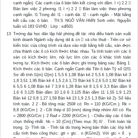
cạnh ngắn). Các cạnh của ô bản liên kết cứng với dầm. l +) 2 2 
Bản làm việc 2 ph•ơng. l1 l +) 2 2  Bản làm việc theo ph•ơng
cạnh ngắn. l1 Trong đó: l1 - cạnh dài. l2 - cạnh ngắn. - Mặt bằng
kết cấu các ô bản. . TH.S NGÔ VĂN HIểN Sinh viên: Nguyễn
tuấn vũ 183 GVHD : Lớp : xdl501
Tr•ờng đại học dân lập hảI phòng đề tài: nhà điều hành sản xuất
kinh doanh Ngành xây dựng dd & cn  và cho thuê - Trên cơ sở
kiến trúc của công trình và dựa vào mặt bằng kết cấu, sàn đ•ợc
chia thành các ô có kích th•ớc khác nhau. Ta tính toán với các ô
sàn có kích th•ớc lớn, nội lực lớn còn các ô khác tính toán
t•ơng tự. Kích th•ớc các ô bản đ•ợc ghi trong bảng sau: Bảng 1:
Kích th•ớc các ô bản. Cạnh ngắn Cạnh dài Tên ô bản Tỷ số l2/l1
Sơ đồ tính l1(m) l2(m) 1 5,5 6 1,08 Bản kê 2 5,5 6 1,08 Bản kê 3
1,8 3,51 1,95 Bản kê 4 1,5 2,6 1,73 Bản kê 5 2,6 5,0 1,92 Bản kê
6 5,5 6 1,08 Bản kê 7 3,9 6 1,28 Bản kê 8 1,5 6 3,3 Bản dầm 9
1,6 6 3,125 Bản dầm 10 1,6 6 3,125 Bản dầm 11 1,55 1,9 1,23
Bản kê 12 0,8 1,27 1,59 Bản kê 13 1,9 2,5 1,3 Bản kê 2)- Số liệu
tính toán. 2 2 - Bê tông mác 250# có: Rn = 110 (KG/Cm ); Rk =
8,8 (KG/Cm ). 2 - Cốt thép d 10 (mm) dùng thép nhóm AII có: Ra
= 2800 (KG/Cm ). 2 Rađ = 2200 (KG/Cm ). - Chiều dày các ô bản
chọn thống nhất: hb = 10 (Cm).(Theo mục B) II/ . Tính toán tải
trọng. 1)- Tĩnh tải. - Tĩnh tải do trọng l•ợng bản thân các lớp kết
cấu tính theo công thức: gtt = gtc . n (KG/m2). Với gtc = δ . γ