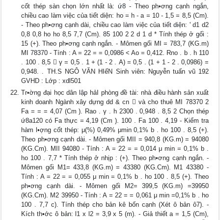
cốt thép sàn chọn lớn nhất là: ứ8 - Theo ph•ơng cạnh ngắn,
chiều cao làm việc của tiết diện: ho = h - a = 10 - 1,5 = 8,5 (Cm).
- Theo ph•ơng cạnh dài, chiều cao làm việc của tiết diện: ' d1 d2
0,8 0,8 ho ho 8,5 7,7 (Cm). 85 100 2 2 d 1 d * Tính thép ở gối :
15 (+). Theo ph•ơng cạnh ngắn. - Mômen gối MI = 783,7 (KG.m)
MI 78370 - Tính : A = 22 = = 0,0986 < Ao = 0,412. Rno . b . h 110
. 100 . 8,5  γ = 0,5 . 1 + (1 - 2 . A) = 0,5 . (1 + 1 - 2 . 0,0986) =
0,948. . TH.S NGÔ VĂN HIểN Sinh viên: Nguyễn tuấn vũ 192
GVHD : Lớp : xdl501
Tr•ờng đại học dân lập hảI phòng đề tài: nhà điều hành sản xuất
kinh doanh Ngành xây dựng dd & cn  và cho thuê MI 78370 2
Fa = = = 4,07 (Cm ). Rao . γ . h 2300 . 0,948 . 8,5 2 Chọn thép
ứ8a120 có Fa thực = 4,19 (Cm ). 100 . Fa 100 . 4,19 - Kiểm tra
hàm l•ợng cốt thép: μ(%) 0,49% μmin 0,1% b . ho 100 . 8,5 (+).
Theo ph•ơng cạnh dài. - Mômen gối MII = 940,8 (KG.m) = 94080
(KG.Cm). MII 94080 - Tính : A = 22 = = 0,014 μ min = 0,1% b .
ho 100 . 7,7 * Tính thép ở nhịp : (+). Theo ph•ơng cạnh ngắn. -
Mômen gối M1= 433,8 (KG.m) = 43380 (KG.Cm). M1 43380 -
Tính : A = 22 = = 0,055 μ min = 0,1% b . ho 100 . 8,5 (+). Theo
ph•ơng cạnh dài. - Mômen gối M2= 399,5 (KG.m) =39950
(KG.Cm). M2 39950 - Tính : A = 22 = = 0,061 μ min =0,1% b . ho
100 . 7,7 c). Tính thép cho bản kê bốn cạnh (Xét ô bản ô7). -
Kích th•ớc ô bản: l1 x l2 = 3,9 x 5 (m). - Giả thiết a = 1,5 (Cm),