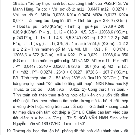
19 sách “Sổ tay thực hành kết cấu công trình” của PGS.PTS. Vũ
Mạnh Hùng. Ta có: + Với sơ đồ 1: m11= 0,0447 m12= 0,0274 +
Với sơ đồ 9: M91= 0,0208 K91= 0,0474 M92= 0,0127 K92=
0,029 - Tải trọng tác dụng lên ô1: + Tĩnh tải: gs = 378,9 (KG/m).
+ Hoạt tải: ps = 240 (KG/m). - Tính: q = gs + ps = 378,9 + 240 =
618,9 (KG/m). P = q . l1 . l2 = 618,9 . 4,5. 5,5 = 12068,6 (KG.m).
p 240 P' q, . l . l s . l . l 4,5 . 5,5 3240 (KG.m). 1 2 2 1 2 2 p 240
P'' q,, . l . l ( s g ) . l . l ( 378,9) . 4,5 . 5,5 9728.,6 (KG.m). . 1 2 2
s 1 2 2 - Tính mômen gối MI và MII. MI = K91 . P = 0,0474 .
12068,6 = 572 (KG.m). MII = K92 . P = 0,029 . 12068,6 = 350
(KG.m). - Tính mômen giữa nhịp M1 và M2. M1 = m11 . P’+ m91
. P’’= 0,0447 . 2340 + 0,0208 . 9728,6 = 307 (KG.m). M2 = m12 .
P’+ m82 . P’’= 0,0274 . 2340 + 0,0127 . 9728,6 = 187,7 (KG.m).
IV/. Tính thép sàn. 2 - Bê tông 250# có Rn=110 (KG/Cm ). Tra
bảng phụ lục sách “Kết cấu bê tông cốt thép” - NXB Khoa học Kỹ
Thuật, ta có: αo = 0,58 ; Ao = 0,412. 1)- Công thức tính toán. -
Tính toán cốt thép theo tr•ờng hợp cấu kiện chịu uốn tiết diện
chữ nhật. Tuỳ theo mômen âm hoặc d•ơng mà ta bố trí cốt thép
ở vùng d•ới hoặc vùng trên của tiết diện. - Giả thiết khoảng cách
từ mép dầm đến tâm cốt thép a (Cm).  Chiều cao làm việc của
tiết diện: h = ho - a (Cm). . TH.S NGÔ VĂN HIểN Sinh viên:
Nguyễn tuấn vũ 189 GVHD : Lớp : xdl501
Tr•ờng đại học dân lập hảI phòng đề tài: nhà điều hành sản xuất