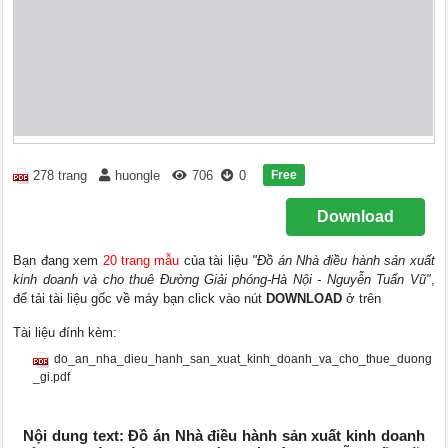
Free
278 trang
huongle
706
0
Download
Bạn đang xem
20 trang mẫu
của tài liệu
"Đồ án Nhà điều hành sản xuất
kinh doanh và cho thuê Đường Giải phóng-Hà Nội - Nguyễn Tuấn Vũ"
,
để tải tài liệu gốc về máy bạn click vào nút
DOWNLOAD
ở trên
Tài liệu đính kèm:
do_an_nha_dieu_hanh_san_xuat_kinh_doanh_va_cho_thue_duong
_gi.pdf
Nội dung text: Đồ án Nhà điều hành sản xuất kinh doanh