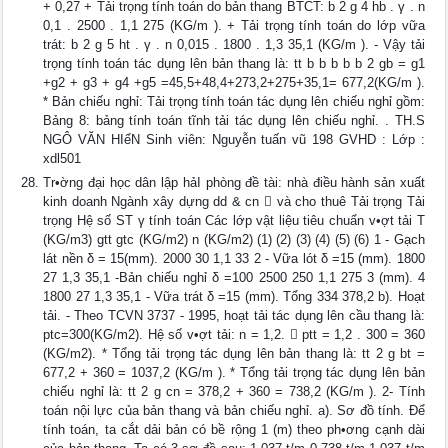
+ 0,27 + Tải trọng tính toán do bản thang BTCT: b 2 g 4 hb . γ . n
0,1 . 2500 . 1,1 275 (KG/m ). + Tải trọng tính toán do lớp vữa
trát: b 2 g 5 ht . γ . n 0,015 . 1800 . 1,3 35,1 (KG/m ). - Vậy tải
trọng tính toán tác dụng lên bản thang là: tt b b b b b 2 gb = g1
+g2 + g3 + g4 +g5 =45,5+48,4+273,2+275+35,1= 677,2(KG/m ).
* Bản chiếu nghỉ: Tải trọng tính toán tác dụng lên chiếu nghỉ gồm:
Bảng 8: bảng tính toán tĩnh tải tác dụng lên chiếu nghỉ. . TH.S
NGÔ VĂN HIểN Sinh viên: Nguyễn tuấn vũ 198 GVHD : Lớp :
xdl501
Tr•ờng đại học dân lập hảI phòng đề tài: nhà điều hành sản xuất
kinh doanh Ngành xây dựng dd & cn  và cho thuê Tải trọng Tải
trọng Hệ số ST γ tính toán Các lớp vật liệu tiêu chuẩn v•ợt tải T
(KG/m3) gtt gtc (KG/m2) n (KG/m2) (1) (2) (3) (4) (5) (6) 1 - Gạch
lát nền δ = 15(mm). 2000 30 1,1 33 2 - Vữa lót δ =15 (mm). 1800
27 1,3 35,1 -Bản chiếu nghỉ δ =100 2500 250 1,1 275 3 (mm). 4
1800 27 1,3 35,1 - Vữa trát δ =15 (mm). Tổng 334 378,2 b). Hoạt
tải. - Theo TCVN 3737 - 1995, hoạt tải tác dụng lên cầu thang là:
ptc=300(KG/m2). Hệ số v•ợt tải: n = 1,2.  ptt = 1,2 . 300 = 360
(KG/m2). * Tổng tải trọng tác dụng lên bản thang là: tt 2 g bt =
677,2 + 360 = 1037,2 (KG/m ). * Tổng tải trọng tác dụng lên bản
chiếu nghỉ là: tt 2 g cn = 378,2 + 360 = 738,2 (KG/m ). 2- Tính
toán nội lực của bản thang và bản chiếu nghỉ. a). Sơ đồ tính. Để
tính toán, ta cắt dải bản có bề rộng 1 (m) theo ph•ơng cạnh dài