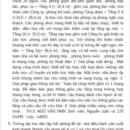
chứa 20 ng•ời, các phòng giám đốc-phó giám đốc, phòng tiếp
tân, phục vụ + Tầng 4 (+ 10,4 m) : gồm các phòng làm việc cho
nhân viên Công ty, phòng kế toán, phòng Công đoàn + Tầng 5 9
(+14,0 + 28,4 m) : là khu cho thuê văn phòng và phòng nghỉ của
khách. Các phòng đ•ợc trang thiết bị bảo vệ (báo cháy), thiết bị
điện, điều hòa nối với trung tâm kiểm soát tại tầng áp mái. +
Tầng 10 (+ 32,0 m) : Tầng này bao gồm một Căng tin giải khát và
sân trời, phòng chế biến phục vụ. Với không khí thiên nhiên
thoáng mát trên cao thì đây là một vị trí lý t•ởng để nghỉ ngơi, th•
dãn. + Tầng 11(+ 36,6 m) : tầng này có bể n•ớc cung cấp cho
toàn nhà và bể n•ớc phòng hỏa , phòng bơm n•ớc , phòng thiết
bị thang máy, phòng kỹ thuật điện 2. Giải pháp mặt đứng : Mặt
đứng công trình đ•ợc thiết kế hài hòa, kết hợp đ•ợc những nét
kiến trúc cổ truyền và kiến trúc hiện đại. Mặt tr•ớc nhà đ•ợc ốp
kính khung nhôm tạo cho công trình vẻ sang trọng, uy nghi. 3.
Giải pháp giao thông nội bộ : Toàn bộ công trình gồm có 1 thang
máy. Để đảm bảo giao thông giữa các tầng trong tr•ờng hợp
thang máy hỏng, ta bố trí thêm cầu thang dành cho ng•ời đi bộ.
Các cầu thang đ•ợc thiết kế đảm bảo cho việc l•u thông giữa các
tầng và yêu cầu về cứu hỏa. 4. Giải pháp chiếu sáng cho công
trình. . TH.S NGÔ VĂN HIểN Sinh viên: Nguyễn tuấn vũ 175
GVHD : Lớp : xdl501
Tr•ờng đại học dân lập hảI phòng đề tài: nhà điều hành sản xuất
kinh doanh Ngành xây dựng dd & cn  và cho thuê Do công trình