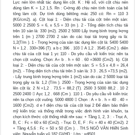
Lực nén lớn nhất tác dụng lên cột. K : Hệ số, với cột chịu nén
đúng tâm K = 1,2 1,5. Rn : C•ờng độ chịu nén tính toán của bê
tông làm cột. Dự tính dùng bêtông mác 250 có: Rn = 110 3
(KG/cm2). a). Cột loại 1: - Diện chịu tải của cột trên một sàn:
5000 2 2500 S = 6, x 5,5 = 33 (m ). 2 - Tổng diện tích chịu tải
trên 10 sàn là: 330 (m2). 2500 2 5000 Lấy trung bình trọng l•ợng
trên 1 (m ) 2700 2700 2 sàn do các loại tải trọng gây ra là:
1,2(T/m ). 1 - Trọng l•ợng của sàn tác dụng lên cột là: 5400 5400
N = 1,2 . 330=396 (T). a b c 396 . 103  A 1,2 . 3545 (Cm2 ). diện
chịu tải của cột loại 1 yc 110 - Do yêu cầu về kiến trúc nên ta
chọn cột vuông. Chọn: A= b . h = 60 . 60 =3600 (Cm2). b). Cột
loại 2: - Diện chịu tải của cột trên một sàn: S = 5,5 x 4,8 = 26,4
(m2). - Tổng diện tích chịu tải trên 3 sàn là: 3 3 . 26,5 =73,5 (m2).
- Lấy trung bình trọng l•ợng trên 1 (m2) sàn do các 2 5000 loại tải
trọng gây ra là: 1,2 (T/m ). 2500 - Trọng l•ợng của sàn tác dụng
lên cột là: 2 N =1,2 . 73,5 = 88,2 (T). 2500 3 5000 88,2 . 10 2
2500 2400  Ayc 1,2 . 668 (Cm ). 110 1 - Do yêu cầu về kiến trúc
nên ta chọn cột vuông. 5000 4800  Chọn : A = b . h = 40 . 40 =
1600 (Cm2). d e f diện chịu tải của cột loại 2 Để đảm bảo thẩm
mỹ kiến trúc và thống nhất trong việc định hình ván khuôn, ta
chọn kích th•ớc cột thống nhất nh• sau: + Tầng 1, 2, 3 : - Trục A,
B, C : Fc = 60 x 60 (Cm2). - Trục D, E, F : Fc = 40 x 40 (Cm2). 2
+ Tầng 4,5,6 : Fc = 50 x 50 (Cm ). . TH.S NGÔ VĂN HIểN Sinh
viên: Nguyễn tuấn vũ 182 GVHD : Lớp : xdl501