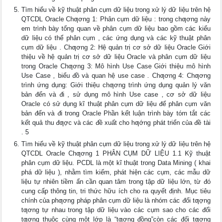
Tìm hiểu về kỹ thuật phân cụm dữ liệu trong xử lý dữ liệu trên hệ
QTCDL Oracle Chƣơng 1: Phân cụm dữ liệu : trong chƣơng này
em trình bày tổng quan về phân cụm dữ liệu bao gồm các kiểu
dữ liệu có thể phân cụm , các ứng dụng và các kỹ thuật phân
cụm dữ liệu . Chƣơng 2: Hệ quản trị cơ sở dữ liệu Oracle Giới
thiệu về hệ quản trị cơ sở dữ liệu Oracle và phân cụm dữ liệu
trong Oracle Chƣơng 3: Mô hình Use Case Giới thiệu mô hình
Use Case , biểu đồ và quan hệ use case . Chƣơng 4: Chƣơng
trình ứng dụng: Giới thiệu chƣơng trình ứng dụng quản lý văn
bản đến và đi , sử dụng mô hình Use case , cơ sở dữ liệu
Oracle có sử dụng kĩ thuật phân cụm dữ liệu để phân cụm văn
bản đến và đi trong Oracle Phần kết luận trình bày tóm tắt các
kết quả thu đƣợc và các đề xuất cho hƣớng phát triển của đề tài
. 5
Tìm hiểu về kỹ thuật phân cụm dữ liệu trong xử lý dữ liệu trên hệ
QTCDL Oracle Chƣơng 1 PHÂN CỤM DỮ LIỆU 1.1 Kỹ thuật
phân cụm dữ liệu. PCDL là một kĩ thuật trong Data Mining ( khai
phá dữ liệu ), nhằm tìm kiếm, phát hiện các cụm, các mẫu dữ
liệu tự nhiên tiềm ẩn cần quan tâm trong tập dữ liệu lớn, từ đó
cung cấp thông tin, tri thức hữu ích cho ra quyết định. Mục tiêu
chính của phƣơng pháp phân cụm dữ liệu là nhóm các đối tƣợng
tƣơng tự nhau trong tập dữ liệu vào các cụm sao cho các đối
tƣợng thuộc cùng một lớp là “tƣơng đồng”còn các đối tƣợng