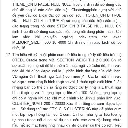
THEME_ON B FALSE NULL NULL True chỉ định để sử dụng các
chủ đề nhƣ là các điểm đặc biệt. Clustering(phân cụm) với chủ
đề yêu cầu có 1 cài đặt cơ bản cơ sở. . TOKEN_ON B TRUE
NULL NULL Chỉ định TRUE để sử dụng các dấu hiệu đặc biệt ,
đặc trƣng trong nội dung STEM_ON B FALSE NULL NULL Chỉ
định True để sử dụng các dấu hiệu trong nội dung phần thân . Chỉ
làm việc khi chuyển hƣớng Index_stem các lexer.
MEMORY_SIZE I 500 10 4000 Chỉ định chính xác kích cỡ bộ
nhớ, 16
Tìm hiểu về kỹ thuật phân cụm dữ liệu trong xử lý dữ liệu trên hệ
QTCDL Oracle trong MB. SECTION_WEIGHT 1 2 0 100 Ghi rõ
sự xuất hiện hệ số để khi thêm 1 thuật ngữ về 1chủ đề, lĩnh vực
nào đó thì cũng đƣợc coi là 1 phần bình thƣờng của giới hạn.
VD ngầm định thuật ngữ Cat ( con mèo )" . Cat là một lĩnh vực
và đƣợc xem nhƣ là bình thƣờng với 1 thuật ngữ xuất hiện 2 lần
nhƣng bạn có thể chỉ ra rằng nó đƣợc xử lý nhƣ là 1 thuật ngữ
bình thƣờng với 1 trọng lƣợng lên đến 100. Nhóm_trọng lƣợng
chỉ có ý nghĩa khi các chỉ mục chính xác định 1 phần lĩnh vực.
CLUSTER_NUM I 200 2 20000 Xác định tổng số cụm đƣợc tạo
ra. . Sử dụng thủ tục CTX_CLS.CLUSTERING này để phân cụm
một tập hợp những tài liệu, 1 cụm, 1 nhóm những tài liệu tương
tự nhau trong nội dung. ví dụ sau: nếu các đơn đặt hàng chứa
hầu hết số mặt hàng nhƣ nhau khi đó cluster có thể có ích. Nếu