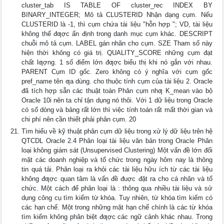
cluster_tab IS TABLE OF cluster_rec INDEX BY
BINARY_INTEGER; Mô tả CLUSTERID Nhận dạng cụm. Nếu
CLUSTERID là -1, thì cụm chứa tài liệu "hỗn hợp "; VD, tài liệu
không thể đƣợc ấn định trong danh mục cụm khác. DESCRIPT
chuỗi mô tả cụm. LABEL gán nhãn cho cụm. SZE Tham số này
hiện thời không có giá trị. QUALITY_SCORE những cụm đạt
chất lƣợng. 1 số điểm lớn đƣợc biểu thị khi nó gắn với nhau.
PARENT Cụm ID gốc. Zero không có ý nghĩa với cụm gốc
pref_name tên ƣa dùng. cho thuộc tính cụm của tài liệu 2. Oracle
đã tích hợp sẵn các thuật toán Phân cụm nhƣ K_mean vào bộ
Oracle 10i nên ta chỉ tận dụng nó thôi. Với 1 dữ liệu trong Oracle
có số dòng và bảng rất lớn thì việc tính toán rất mất thời gian và
chi phí nên cần thiết phải phân cụm. 20
Tìm hiểu về kỹ thuật phân cụm dữ liệu trong xử lý dữ liệu trên hệ
QTCDL Oracle 2.4 Phân loại tài liệu văn bản trong Oracle Phân
loại không giám sát (Unsupervised Clustering) Một vấn đề lớn đối
mặt các doanh nghiệp và tổ chức trong ngày hôm nay là thông
tin quá tải. Phân loại ra khỏi các tài liệu hữu ích từ các tài liệu
không đƣợc quan tâm là vấn đề đuợc đặt ra cho cá nhân và tổ
chức. Một cách để phân loại là : thông qua nhiều tài liệu và sử
dụng công cụ tìm kiếm từ khóa. Tuy nhiên, từ khóa tìm kiếm có
các hạn chế. Một trong những mặt hạn chế chính là các từ khóa
tìm kiếm không phân biệt đƣợc các ngữ cảnh khác nhau. Trong