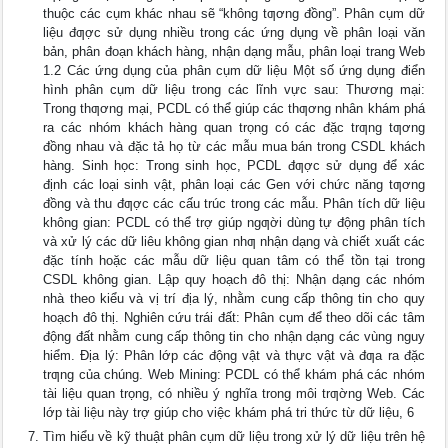
thuộc các cụm khác nhau sẽ “không tƣơng đồng”. Phân cụm dữ
liệu đƣợc sử dụng nhiều trong các ứng dụng về phân loại văn
bản, phân đoạn khách hàng, nhận dạng mẫu, phân loại trang Web
1.2 Các ứng dụng của phân cụm dữ liệu Một số ứng dụng điển
hình phân cụm dữ liệu trong các lĩnh vực sau: Thương mại:
Trong thƣơng mại, PCDL có thể giúp các thƣơng nhân khám phá
ra các nhóm khách hàng quan trọng có các đặc trƣng tƣơng
đồng nhau và đặc tả họ từ các mẫu mua bán trong CSDL khách
hàng. Sinh học: Trong sinh học, PCDL đƣợc sử dụng để xác
định các loại sinh vật, phân loại các Gen với chức năng tƣơng
đồng và thu đƣợc các cấu trúc trong các mẫu. Phân tích dữ liệu
không gian: PCDL có thể trợ giúp ngƣời dùng tự động phân tích
và xử lý các dữ liêu không gian nhƣ nhận dạng và chiết xuất các
đặc tính hoặc các mẫu dữ liệu quan tâm có thể tồn tại trong
CSDL không gian. Lập quy hoạch đô thị: Nhận dạng các nhóm
nhà theo kiểu và vị trí địa lý, nhằm cung cấp thông tin cho quy
hoạch đô thị. Nghiên cứu trái đất: Phân cụm để theo dõi các tâm
động đất nhằm cung cấp thông tin cho nhận dạng các vùng nguy
hiểm. Địa lý: Phân lớp các động vật và thực vật và đƣa ra đặc
trƣng của chúng. Web Mining: PCDL có thể khám phá các nhóm
tài liệu quan trọng, có nhiều ý nghĩa trong môi trƣờng Web. Các
lớp tài liệu này trợ giúp cho việc khám phá tri thức từ dữ liệu, 6
Tìm hiểu về kỹ thuật phân cụm dữ liệu trong xử lý dữ liệu trên hệ