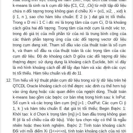
k-means là sinh ra k cụm dữ liệu {C1, C2, ,Ck} từ một tập dữ liệu
chứa n đối tƣợng trong không gian d chiều Xi = (xi1, xi2, , xid) k
(i 1, n ), sao cho hàm tiêu chuẩn: E 2 (x ) đạt giá trị tối thiểu.
Trong x D mi i 1 C i đó: mi là trọng tâm của cụm Ci, D là khoảng
cách giữa hai đối tƣợng. Trọng tâm của một cụm là một véc tơ,
trong đó giá trị của mỗi phần tử của nó là trung bình cộng của
các thành phần tƣơng ứng của các đối tƣợng vectơ dữ liệu
trong cụm đang xét. Tham số đầu vào của thuật toán là số cụm
k, và tham số đầu ra của thuật toán là các trọng tâm của các
cụm dữ liệu. Độ đo khoảng cách D giữa các đối tƣợng dữ liệu
thƣờng đƣợc sử dụng dụng là khoảng cách Euclide, bởi vì đây
là mô hình khoảng cách dễ để lấy đạo hàm và xác định các cực
trị tối thiểu. Hàm tiêu chuẩn và độ đo 11
Tìm hiểu về kỹ thuật phân cụm dữ liệu trong xử lý dữ liệu trên hệ
QTCDL Oracle khoảng cách có thể đƣợc xác định cụ thể hơn tuỳ
vào ứng dụng hoặc các quan điểm của ngƣời dùng. Thuật toán
k-means bao gồm các bƣớc cơ bản nhƣ trong hình sau: k InPut:
Số cụm k và các trọng tâm cụm {mj} j=1 ; OutPut: Các cụm Ci (i
1, k ) và hàm tiêu chuẩn E đạt giá trị tối thiểu; Begin Bƣớc 1:
Khởi tạo: k d Chọn k trọng tâm {mj} j=1 ban đầu trong không gian
R (d là số chiều của dữ liệu). Việc lựa chọn này có thể là ngẫu
nhiên hoặc theo kinh nghiệm. Bƣớc 2: Tính toán khoảng cách:
Đối với mỗi điểm Xi (1<=i<=n), tính toán khoảng cách của nó tới