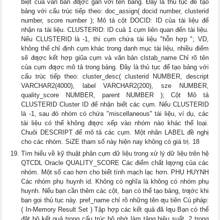
biệt của văn bản đƣợc gắn với tên bảng. Đây là thủ tục để tạo
bảng với cấu trúc tiếp theo: doc_assign( docid number, clusterid
number, score number ); Mô tả cột DOCID: ID của tài liệu để
nhận ra tài liệu. CLUSTERID: ID cuả 1 cụm liên quan đến tài liệu.
Nếu CLUSTERID là -1, thì cụm chứa tài liệu "hỗn hợp "; VD,
không thể chỉ định cụm khác trong danh mục tài liệu, nhiều điểm
sẽ đƣợc kết hợp giũa cụm và văn bản clstab_name Chỉ rõ tên
của cụm đƣợc mô tả trong bảng. Đây là thủ tục để tạo bảng với
cấu trúc tiếp theo: cluster_desc( clusterid NUMBER, descript
VARCHAR2(4000), label VARCHAR2(200), sze NUMBER,
quality_score NUMBER, parent NUMBER ); Cột Mô tả
CLUSTERID Cluster ID để nhận biết các cụm. Nếu CLUSTERID
là -1, sau đó nhóm có chứa "miscellaneous" tài liệu, ví dụ, các
tài liệu có thể không đƣợc xếp vào nhóm nào khác thể loại.
Chuôi DESCRIPT để mô tả các cụm. Một nhãn LABEL đề nghị
cho các nhóm. SiZE tham số này hiện nay không có giá trị. 18
Tìm hiểu về kỹ thuật phân cụm dữ liệu trong xử lý dữ liệu trên hệ
QTCDL Oracle QUALITY_SCORE Các điểm chất lƣợng của các
nhóm. Một số cao hơn cho biết tính mạch lạc hơn. PHỤ HUYNH
Các nhóm phụ huynh id. Không có nghĩa là không có nhóm phụ
huynh. Nếu bạn cần thêm các cột, bạn có thể tạo bảng, trƣớc khi
bạn gọi thủ tục này. pref_name chỉ rõ những tên ƣu tiên Cú pháp:
( In-Memory Result Set ) Tập hợp các kết quả đã lƣu Bạn có thể
đặt bộ kết quả trong cấu trúc bộ nhớ làm tăng hiệu suất. 2 trong