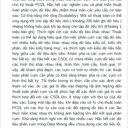
cho kỹ thuật PCDL Hầu hết các nghiên cứu và phát triển thuật
toán phân cụm dữ liệu đều nhằm thoả mãn các yêu cầu cơ bản
sau: Có khả năng mở rộng (Scalability): Một số thuật toán có thể
ứng dụng tốt cho tập dữ liệu nhỏ ( khoảng 200 bản ghi dữ liệu )
nhƣng không hiệu quả khi áp dụng cho tập dữ liệu lớn (Khoảng 1
triệu bản ghi). Thích nghi với các kiểu dữ liệu khác nhau: Thuật
toán có thể áp dụng hiệu quả cho việc phân cụm các tập dữ liệu
với nhiều kiểu dữ liệu khác nhau nhƣ dữ liệu kiểu số, kiểu nhị
phân, dữ liệu kiểu hạng mục, và thích nghi với kiểu dữ liệu hỗn
hợp giữa các dữ liệu đơn trên. Khám phá ra các cụm với hình
thù bất kỳ: do hầu hết các CSDL có chứa nhiều cụm dữ liệu với
các hình thù khác nhau nhƣ: hình lõm, hình cầu, hình que, Vì
vậy, để khám phá đƣợc các cụm có tính tự nhiên thì các thuật
toán phân cụm cần phải có khả năng khám phá ra các cụm có
hình thù bất kỳ. Tối thiểu lượng tri thức cần cho xác định các
tham số vào: do các giá trị đầu vào thƣờng rất ảnh hƣởng đến
thuật toán phân cụm và rất phức tạp để xác định các giá trị vào
thích hợp đối với các CSDL lớn. Ít nhạy cảm với thứ tự của dữ
liệu vào: Cùng một tập dữ liệu, khi đƣa vào xử lý cho thuật toán
PCDL với các thứ tự vào của các đối tƣợng dữ liệu ở các lần
thực hiện khác nhau thì không ảnh hƣởng lớn đến kết quả phân
cụm. Khả năng thích nghi với dữ liệu nhiễu cao: Hầu hết các dữ
liệu phân cụm trong Data Mining đều chứa đựng các dữ liệu lỗi,