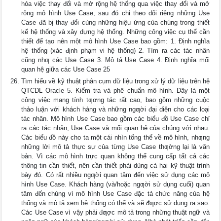
hóa việc thay đổi và mở rộng hệ thống qua việc thay đổi và mở
rộng mô hình Use Case, sau đó chỉ theo dõi riêng những Use
Case đã bị thay đổi cùng những hiệu ứng của chúng trong thiết
kế hệ thống và xây dựng hệ thống. Những công việc cụ thể cần
thiết để tạo nên một mô hình Use Case bao gồm: 1. Định nghĩa
hệ thống (xác định phạm vi hệ thống) 2. Tìm ra các tác nhân
cũng nhƣ các Use Case 3. Mô tả Use Case 4. Định nghĩa mối
quan hệ giữa các Use Case 25
Tìm hiểu về kỹ thuật phân cụm dữ liệu trong xử lý dữ liệu trên hệ
QTCDL Oracle 5. Kiểm tra và phê chuẩn mô hình. Đây là một
công việc mang tính tƣơng tác rất cao, bao gồm những cuộc
thảo luận với khách hàng và những ngƣời đại diện cho các loại
tác nhân. Mô hình Use Case bao gồm các biểu đồ Use Case chỉ
ra các tác nhân, Use Case và mối quan hệ của chúng với nhau.
Các biểu đồ này cho ta một cái nhìn tổng thể về mô hình, nhƣng
những lời mô tả thực sự của từng Use Case thƣờng lại là văn
bản. Vì các mô hình trực quan không thể cung cấp tất cả các
thông tin cần thiết, nên cần thiết phải dùng cả hai kỹ thuật trình
bày đó. Có rất nhiều ngƣời quan tâm đến việc sử dụng các mô
hình Use Case. Khách hàng (và/hoặc ngƣời sử dụng cuối) quan
tâm đến chúng vì mô hình Use Case đặc tả chức năng của hệ
thống và mô tả xem hệ thống có thể và sẽ đƣợc sử dụng ra sao.
Các Use Case vì vậy phải đƣợc mô tả trong những thuật ngữ và