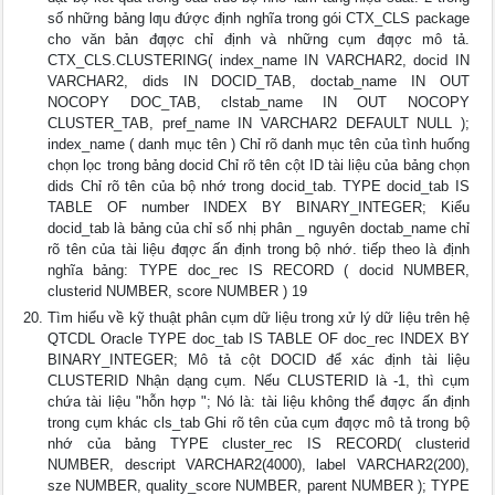
số những bảng lƣu đứợc định nghĩa trong gói CTX_CLS package
cho văn bản đƣợc chỉ định và những cụm đƣợc mô tả.
CTX_CLS.CLUSTERING( index_name IN VARCHAR2, docid IN
VARCHAR2, dids IN DOCID_TAB, doctab_name IN OUT
NOCOPY DOC_TAB, clstab_name IN OUT NOCOPY
CLUSTER_TAB, pref_name IN VARCHAR2 DEFAULT NULL );
index_name ( danh mục tên ) Chỉ rõ danh mục tên của tình huống
chọn lọc trong bảng docid Chỉ rõ tên cột ID tài liệu của bảng chọn
dids Chỉ rõ tên của bộ nhớ trong docid_tab. TYPE docid_tab IS
TABLE OF number INDEX BY BINARY_INTEGER; Kiểu
docid_tab là bảng của chỉ số nhị phân _ nguyên doctab_name chỉ
rõ tên của tài liệu đƣợc ấn định trong bộ nhớ. tiếp theo là định
nghĩa bảng: TYPE doc_rec IS RECORD ( docid NUMBER,
clusterid NUMBER, score NUMBER ) 19
Tìm hiểu về kỹ thuật phân cụm dữ liệu trong xử lý dữ liệu trên hệ
QTCDL Oracle TYPE doc_tab IS TABLE OF doc_rec INDEX BY
BINARY_INTEGER; Mô tả cột DOCID để xác định tài liệu
CLUSTERID Nhận dạng cụm. Nếu CLUSTERID là -1, thì cụm
chứa tài liệu "hỗn hợp "; Nó là: tài liệu không thể đƣợc ấn định
trong cụm khác cls_tab Ghi rõ tên của cụm đƣợc mô tả trong bộ
nhớ của bảng TYPE cluster_rec IS RECORD( clusterid
NUMBER, descript VARCHAR2(4000), label VARCHAR2(200),
sze NUMBER, quality_score NUMBER, parent NUMBER ); TYPE