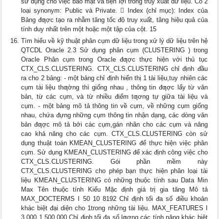
sử dụng cho việc bảo mật và tiện lợi trong truy xuất dữ liệu. Có 2
loại synonym: Public và Private.  Index (chỉ mục): Index của
Bảng đƣợc tạo ra nhằm tăng tốc độ truy xuất, tăng hiệu quả của
tính duy nhất trên một hoặc một tập của cột. 15
Tìm hiểu về kỹ thuật phân cụm dữ liệu trong xử lý dữ liệu trên hệ
QTCDL Oracle 2.3 Sử dụng phân cụm (CLUSTERING ) trong
Oracle Phân cụm trong Oracle đƣợc thực hiện với thủ tục
CTX_CLS.CLUSTERING. CTX_CLS.CLUSTERING chỉ định đầu
ra cho 2 bảng: - một bảng chỉ định hiển thị 1 tài liệu,tuy nhiên các
cụm tài liệu thƣờng thì giống nhau , thông tin đƣợc lấy từ văn
bản, từ các cụm, và từ nhiều điểm tƣơng tự giữa tài liệu và
cụm. - một bảng mô tả thông tin về cụm, về những cụm giống
nhau, chứa đựng những cụm thông tin nhận dạng, các dòng văn
bản đƣợc mô tả bởi các cụm,gán nhãn cho các cụm và nâng
cao khả năng cho các cụm. CTX_CLS.CLUSTERING còn sử
dụng thuật toán KMEAN_CLUSTERING để thực hiện việc phân
cụm. Sử dụng KMEAN_CLUSTERING để xác định công việc cho
CTX_CLS.CLUSTERING. Gói phần mềm này
CTX_CLS.CLUSTERING cho phép bạn thực hiện phân loại tài
liệu KMEAN_CLUSTERING có những thuộc tính sau Data Min
Max Tên thuộc tính Kiểu Mặc định giá trị gia tăng Mô tả
MAX_DOCTERMS I 50 10 8192 Chỉ định tối đa số điều khoản
khác biệt đại diện cho 1trong những tài liệu. MAX_FEATURES I
3,000 1 500,000 Chỉ định tối đa số lƣợng các tính năng khác biệt