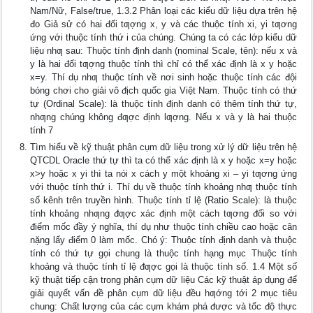
Nam/Nữ, False/true, 1.3.2 Phân loại các kiểu dữ liệu dựa trên hệ
đo Giả sử có hai đối tƣợng x, y và các thuộc tính xi, yi tƣơng
ứng với thuộc tính thứ i của chúng. Chúng ta có các lớp kiểu dữ
liệu nhƣ sau: Thuộc tính định danh (nominal Scale, tên): nếu x và
y là hai đối tƣợng thuộc tính thì chỉ có thể xác định là x y hoặc
x=y. Thí dụ nhƣ thuộc tính về nơi sinh hoặc thuộc tính các đội
bóng chơi cho giải vô địch quốc gia Việt Nam. Thuộc tính có thứ
tự (Ordinal Scale): là thuộc tính định danh có thêm tính thứ tự,
nhƣng chúng không đƣợc định lƣợng. Nếu x và y là hai thuộc
tính 7
Tìm hiểu về kỹ thuật phân cụm dữ liệu trong xử lý dữ liệu trên hệ
QTCDL Oracle thứ tự thì ta có thể xác định là x y hoặc x=y hoặc
x>y hoặc x yi thì ta nói x cách y một khoảng xi – yi tƣơng ứng
với thuộc tính thứ i. Thí dụ về thuộc tính khoảng nhƣ thuộc tính
số kênh trên truyền hình. Thuộc tính tỉ lệ (Ratio Scale): là thuộc
tính khoảng nhƣng đƣợc xác định một cách tƣơng đối so với
điểm mốc đầy ý nghĩa, thí dụ như thuộc tính chiều cao hoặc cân
nặng lấy điểm 0 làm mốc. Chó ý: Thuộc tính định danh và thuộc
tính có thứ tự gọi chung là thuộc tính hạng mục Thuộc tính
khoảng và thuộc tính tỉ lệ đƣợc gọi là thuộc tính số. 1.4 Một số
kỹ thuật tiếp cận trong phân cụm dữ liệu Các kỹ thuật áp dụng để
giải quyết vấn đề phân cụm dữ liệu đều hƣớng tới 2 mục tiêu
chung: Chất lượng của các cụm khám phá được và tốc độ thực