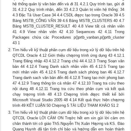
hệ thống quản lý văn bản đến và đi 31 4.2.1 Quy trình tạo, gửi đi
31 4.2.2 Quy trình nhận, đến 33 4.2.3 Quản trị viên hệ thống: 34
4.3 Đặc Tả User Case 34 4.4 CSDL đƣợc tạo trong Oracle 39 4.5
Bảng MSTB_CÔNG VĂN 39 4.6 Bảng MSTB_CLUSTERS 40 4.7
Bảng MSTB_CLUSTER_RESULT 40 4.8 View tất cả nhân viên
41 4.9 View nhân viên 42 4.10 Sequences 42 4.11 Trong
Packages chứa các Procedures p()prtb_vanban,p()prtb_cluster
43 1
Tìm hiểu về kỹ thuật phân cụm dữ liệu trong xử lý dữ liệu trên hệ
QTCDL Oracle 4.12 Giới thiệu chƣơng trình ứng dụng 43 4.12.1
Trang Đăng nhập 43 4.12.2 Trang chủ 44 4.12.3 Trang Soạn văn
bản 44 4.12.4 Trang Danh sách nhân viên 45 4.12.5 Trang tạo
mới nhân viên 45 4.12.6 Trang danh sách phòng ban 46 4.12.7
Trang danh sach văn bản đến 46 4.12.8 Trang tạo mới phong ban
47 4.12.9 Trang thông tin cá nhân 47 4.12.10 Trang tra cứu theo
nội dung 48 4.12.11 Trang tra cứu theo phân cụm và kết quả
chạy trƣơng trình 48 4.13 Chƣơng trình đƣợc thiết kế bởi
Microsoft Visual Studio 2005 48 4.14 Kết quả thực hiện chƣơng
trình 49 KẾT LUẬN 50 Chƣơng 5 TÀI LIỆU THAM KHẢO 51 2
Tìm hiểu về kỹ thuật phân cụm dữ liệu trong xử lý dữ liệu trên hệ
QTCDL Oracle LỜI CẢM ƠN Trƣớc hết em xin gửi lời cảm ơn
chân thành tới cô giáo ThS.Nguyễn Thị Xuân Hƣơng và KS. Đào
Quang Huynh đã tận tình chỉ bảo và hƣớng dẫn em hoàn thành