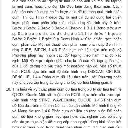
của một phép đo độ tƣơng tự nào đó cho đến khi mỗi đối tƣợng
là một cụm, hoặc cho đến khi điều kiện dừng thỏa mãn. Cách
tiếp cận này sử dụng chiến lƣợc chia để trị trong quá trình phân
cụm. Thí dụ: Hình 4 dƣới đây là một thí dụ sử dụng hai chiến
lƣợc phân cụm phân cấp khác nhau nhƣ đã trình bày ở trên.
Bƣớc 1 Bƣớc 2 Bƣớc 3 Bƣớc 4 Chƣơng 1 B 1.1 Botto ƣớc a m
up 0 a b b a b c d e c c d e d d e e 1.1.1 To Bƣớc 4 Bƣớc 3
Bƣớc 2 Bƣớc 1 Bƣớc 0 p Down Hình 4: Các chiến lƣợc phân
cụm phân cấp Một số thuật toán phân cụm phân cấp điển hình
nhƣ CURE, BIRCH, 1.4.3 Phân cụm dữ liệu dựa trên mật độ
Phƣơng pháp này nhóm các đối tƣợng theo hàm mật độ xác
định. Mật độ đƣợc định nghĩa nhƣ là số các đối tƣợng lân cận
của 1 đối tƣợng dữ liệu theo một ngƣỡng nào đó. Một số thuật
toán PCDL dựa trên mật độ điển hình nhƣ DBSCAN, OPTICS,
DENCLUE, 1.4.4 Phân cụm dữ liệu dựa trên lưới Phương pháp
này chủ yếu tập trung áp dụng cho lớp dữ liệu không gian. 9
Tìm hiểu về kỹ thuật phân cụm dữ liệu trong xử lý dữ liệu trên hệ
QTCDL Oracle Một số thuật toán PCDL dựa trên cấu trúc lƣới
điển hình nhƣ: STING, WAVECluster, CLIQUE, 1.4.5 Phân cụm
dữ liệu dựa trên mô hình Có hai tiếp cận chính: Mô hình thống kê
và Mạng Nơ ron 1.4.6 Phân cụm dữ liệu có ràng buộc Để phân
cụm dữ liệu không gian hiệu quả hơn, các nghiên cứu bổ sung
cần đƣợc thực hiện để cung cấp cho ngƣời dùng khả năng kết
hợp các ràng buộc trong thuật toán phân cụm. 1.5 Các yêu cầu