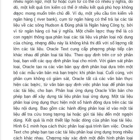
nhiều ngôn ngữ, một từ hoặc cụm từ có thể có nhiều ý nghĩa, do
đó, một kết quả tìm kiếm có thể ở nhiều kết quả phù hợp không
đƣợc mong muốn trên chủ đề. Ví dụ, một yêu cầu tìm kiếm về
ngân hàng ( river bank), cụm từ ngân hàng có thể trả lại các tài
liệu về các sông Hudson & Đúng phải là Ngân hàng Công ty, bởi
vì từ ngân hàng có hai ý nghĩa. Một chiến lƣợc thay thế là có
con ngƣời thông qua phân loại các tài liệu và phân loại nội dung
của chúng, nhƣng điều này là không khả thi đối với số lƣợng rất
lớn các tài liệu. Oracle Text cung cấp phƣơng pháp tiếp cận
khác nhau để phân loại tài liệu. Theo quy định trên cơ sở phân
loại, bạn viết các quy định phân loại cho mình. Với giám sát phân
loại, Oracle tạo ra các văn bản quy định phân loại dựa trên một
bộ các mẫu văn bản mà bạn trƣớc khi phân loại. Cuối cùng, với
phân cụm không có giám sát, Oracle tất cả các văn bản thực
hiện các bƣớc, từ văn bản quy định việc phân loại để phân loại
các tài liệu, cho bạn. Phân loại ứng dụng Oracle Văn bản cho
phép bạn để xây dựng tài liệu phân loại ứng dụng. Một tài liệu
phân loại ứng dụng thực hiện một số hành động dựa trên các tài
liệu nội dung. Bao gồm các hành động phân loại id vào một tài
liệu để tra cứu trong tƣơng lai hoặc gửi tài liệu đến một ngƣời
dùng. Kết quả là một thiết lập hoặc dòng của phân loại tài liệu.
Hình 6-1 minh họa cách thức phân loại quá trình làm việc. Oracle
Text cho phép bạn tạo các tài liệu phân loại ứng dụng trong nhiều
cách khác nhau. Chƣơng này xác định một điển hình phân loại