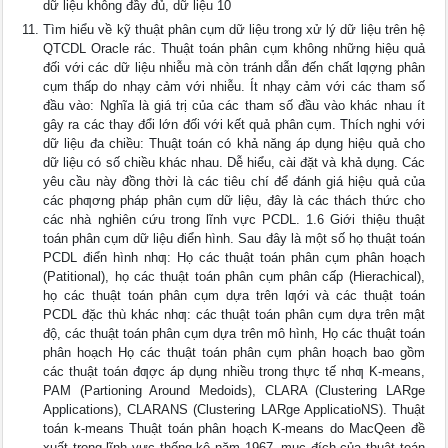
dữ liệu không đầy đủ, dữ liệu 10
Tìm hiểu về kỹ thuật phân cụm dữ liệu trong xử lý dữ liệu trên hệ
QTCDL Oracle rác. Thuật toán phân cụm không những hiệu quả
đối với các dữ liệu nhiễu mà còn tránh dẫn đến chất lƣợng phân
cụm thấp do nhạy cảm với nhiễu. Ít nhạy cảm với các tham số
đầu vào: Nghĩa là giá trị của các tham số đầu vào khác nhau ít
gây ra các thay đổi lớn đối với kết quả phân cụm. Thích nghi với
dữ liệu đa chiều: Thuật toán có khả năng áp dụng hiệu quả cho
dữ liệu có số chiều khác nhau. Dễ hiểu, cài đặt và khả dụng. Các
yêu cầu này đồng thời là các tiêu chí để đánh giá hiệu quả của
các phƣơng pháp phân cụm dữ liệu, đây là các thách thức cho
các nhà nghiên cứu trong lĩnh vực PCDL. 1.6 Giới thiệu thuật
toán phân cụm dữ liệu điển hình. Sau đây là một số họ thuật toán
PCDL điển hình nhƣ: Họ các thuật toán phân cụm phân hoạch
(Patitional), họ các thuật toán phân cụm phân cấp (Hierachical),
họ các thuật toán phân cụm dựa trên lƣới và các thuật toán
PCDL đặc thù khác nhƣ: các thuật toán phân cụm dựa trên mật
độ, các thuật toán phân cụm dựa trên mô hình, Họ các thuật toán
phân hoạch Họ các thuật toán phân cụm phân hoạch bao gồm
các thuật toán đƣợc áp dụng nhiều trong thực tế nhƣ K-means,
PAM (Partioning Around Medoids), CLARA (Clustering LARge
Applications), CLARANS (Clustering LARge ApplicatioNS). Thuật
toán k-means Thuật toán phân hoạch K-means do MacQeen đề
xuất trong lĩnh vực thống kê năm 1967, mục đích của thuật toán