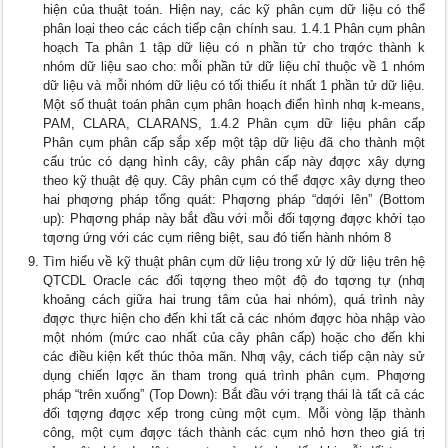
hiện của thuật toán. Hiện nay, các kỹ phân cụm dữ liệu có thể
phân loại theo các cách tiếp cận chính sau. 1.4.1 Phân cụm phân
hoạch Ta phân 1 tập dữ liệu có n phần tử cho trƣớc thành k
nhóm dữ liệu sao cho: mỗi phần tử dữ liệu chỉ thuộc về 1 nhóm
dữ liệu và mỗi nhóm dữ liệu có tối thiểu ít nhất 1 phần tử dữ liệu.
Một số thuật toán phân cụm phân hoạch điển hình nhƣ k-means,
PAM, CLARA, CLARANS, 1.4.2 Phân cụm dữ liệu phân cấp
Phân cụm phân cấp sắp xếp một tập dữ liệu đã cho thành một
cấu trúc có dạng hình cây, cây phân cấp này đƣợc xây dựng
theo kỹ thuật đệ quy. Cây phân cụm có thể đƣợc xây dựng theo
hai phƣơng pháp tổng quát: Phƣơng pháp “dƣới lên” (Bottom
up): Phƣơng pháp này bắt đầu với mỗi đối tƣợng đƣợc khởi tạo
tƣơng ứng với các cụm riêng biệt, sau đó tiến hành nhóm 8
Tìm hiểu về kỹ thuật phân cụm dữ liệu trong xử lý dữ liệu trên hệ
QTCDL Oracle các đối tƣợng theo một độ đo tƣơng tự (nhƣ
khoảng cách giữa hai trung tâm của hai nhóm), quá trình này
đƣợc thực hiện cho đến khi tất cả các nhóm đƣợc hòa nhập vào
một nhóm (mức cao nhất của cây phân cấp) hoặc cho đến khi
các điều kiện kết thúc thỏa mãn. Nhƣ vậy, cách tiếp cận này sử
dụng chiến lƣợc ăn tham trong quá trình phân cụm. Phƣơng
pháp “trên xuống” (Top Down): Bắt đầu với trạng thái là tất cả các
đối tƣợng đƣợc xếp trong cùng một cụm. Mỗi vòng lặp thành
công, một cụm đƣợc tách thành các cụm nhỏ hơn theo giá trị