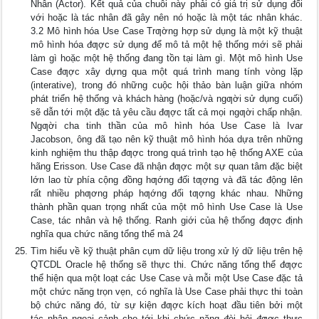
Nhân (Actor). Kết quả của chuỗi này phải có giá trị sử dụng đối
với hoặc là tác nhân đã gây nên nó hoặc là một tác nhân khác.
3.2 Mô hình hóa Use Case Trƣờng hợp sử dụng là một kỹ thuật
mô hình hóa đƣợc sử dụng để mô tả một hệ thống mới sẽ phải
làm gì hoặc một hệ thống đang tồn tại làm gì. Một mô hình Use
Case đƣợc xây dựng qua một quá trình mang tính vòng lặp
(interative), trong đó những cuộc hội thảo bàn luận giữa nhóm
phát triển hệ thống và khách hàng (hoặc/và ngƣời sử dụng cuối)
sẽ dẫn tới một đặc tả yêu cầu đƣợc tất cả mọi ngƣời chấp nhận.
Ngƣời cha tinh thần của mô hình hóa Use Case là Ivar
Jacobson, ông đã tạo nên kỹ thuật mô hình hóa dựa trên những
kinh nghiệm thu thập đƣợc trong quá trình tạo hệ thống AXE của
hãng Erisson. Use Case đã nhận đƣợc một sự quan tâm đặc biệt
lớn lao từ phía cộng đồng hƣớng đối tƣợng và đã tác động lên
rất nhiều phƣơng pháp hƣớng đối tƣợng khác nhau. Những
thành phần quan trọng nhất của một mô hình Use Case là Use
Case, tác nhân và hệ thống. Ranh giới của hệ thống đƣợc định
nghĩa qua chức năng tổng thể mà 24
Tìm hiểu về kỹ thuật phân cụm dữ liệu trong xử lý dữ liệu trên hệ
QTCDL Oracle hệ thống sẽ thực thi. Chức năng tổng thể đƣợc
thể hiện qua một loạt các Use Case và mỗi một Use Case đặc tả
một chức năng trọn vẹn, có nghĩa là Use Case phải thực thi toàn
bộ chức năng đó, từ sự kiện đƣợc kích hoạt đầu tiên bởi một
tác nhân ngoại cảnh cho tới khi chức năng đòi hỏi đƣợc thực