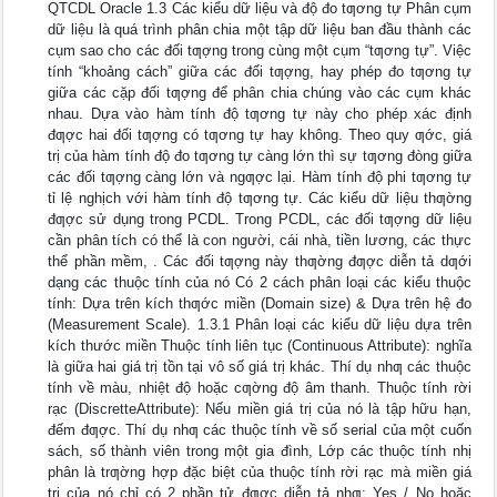
QTCDL Oracle 1.3 Các kiểu dữ liệu và độ đo tƣơng tự Phân cụm
dữ liệu là quá trình phân chia một tập dữ liệu ban đầu thành các
cụm sao cho các đối tƣợng trong cùng một cụm “tƣơng tự”. Việc
tính “khoảng cách” giữa các đối tƣợng, hay phép đo tƣơng tự
giữa các cặp đối tƣợng để phân chia chúng vào các cụm khác
nhau. Dựa vào hàm tính độ tƣơng tự này cho phép xác định
đƣợc hai đối tƣợng có tƣơng tự hay không. Theo quy ƣớc, giá
trị của hàm tính độ đo tƣơng tự càng lớn thì sự tƣơng đòng giữa
các đối tƣợng càng lớn và ngƣợc lại. Hàm tính độ phi tƣơng tự
tỉ lệ nghịch với hàm tính độ tƣơng tự. Các kiểu dữ liệu thƣờng
đƣợc sử dụng trong PCDL. Trong PCDL, các đối tƣợng dữ liệu
cần phân tích có thể là con người, cái nhà, tiền lương, các thực
thể phần mềm, . Các đối tƣợng này thƣờng đƣợc diễn tả dƣới
dạng các thuộc tính của nó Có 2 cách phân loại các kiểu thuộc
tính: Dựa trên kích thƣớc miền (Domain size) & Dựa trên hệ đo
(Measurement Scale). 1.3.1 Phân loại các kiểu dữ liệu dựa trên
kích thước miền Thuộc tính liên tục (Continuous Attribute): nghĩa
là giữa hai giá trị tồn tại vô số giá trị khác. Thí dụ nhƣ các thuộc
tính về màu, nhiệt độ hoặc cƣờng độ âm thanh. Thuộc tính rời
rạc (DiscretteAttribute): Nếu miền giá trị của nó là tập hữu hạn,
đếm đƣợc. Thí dụ nhƣ các thuộc tính về số serial của một cuốn
sách, số thành viên trong một gia đình, Lớp các thuộc tính nhị
phân là trƣờng hợp đặc biệt của thuộc tính rời rạc mà miền giá
trị của nó chỉ có 2 phần tử đƣợc diễn tả nhƣ: Yes / No hoặc