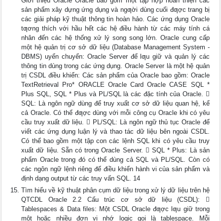
Giới thiệu Oracle Oracle bao gồm một tập hợp hoàn thiện các
sản phẩm xây dựng ứng dụng và ngƣời dùng cuối đƣợc trang bị
các giải pháp kỹ thuật thông tin hoàn hảo. Các ứng dụng Oracle
tƣơng thích với hầu hết các hệ điều hành từ các máy tính cá
nhân đến các hệ thống xử lý song song lớn. Oracle cung cấp
một hệ quản trị cơ sở dữ liệu (Database Management System -
DBMS) uyển chuyển: Oracle Server để lƣu giữ và quản lý các
thông tin dùng trong các ứng dụng. Oracle Server là một hệ quản
trị CSDL điều khiển: Các sản phẩm của Oracle bao gồm: Oracle
TextRetrieval Pro* ORACLE Oracle Card Oracle CASE SQL *
Plus SQL, SQL * Plus và PL/SQL là các đặc tính của Oracle. 
SQL: Là ngôn ngữ dùng để truy xuất cơ sở dữ liệu quan hệ, kể
cả Oracle. Có thể đƣợc dùng với mỗi công cụ Oracle khi có yêu
cầu truy xuất dữ liệu.  PL/SQL: Là ngôn ngữ thủ tục Oracle để
viết các ứng dụng luận lý và thao tác dữ liệu bên ngoài CSDL.
Có thể bao gồm một tập con các lệnh SQL khi có yêu cầu truy
xuất dữ liệu. Sẵn có trong Oracle Server.  SQL * Plus: Là sản
phẩm Oracle trong đó có thể dùng cả SQL và PL/SQL. Còn có
các ngôn ngữ lệnh riêng để điều khiển hành vi của sản phẩm và
định dạng output từ các truy vấn SQL. 14
Tìm hiểu về kỹ thuật phân cụm dữ liệu trong xử lý dữ liệu trên hệ
QTCDL Oracle 2.2 Cấu trúc cơ sở dữ liệu (CSDL): 
Tablespaces & Data files: Một CSDL Oracle đƣợc lƣu giữ trong
một hoặc nhiều đơn vị nhớ logic gọi là tablespace. Mỗi