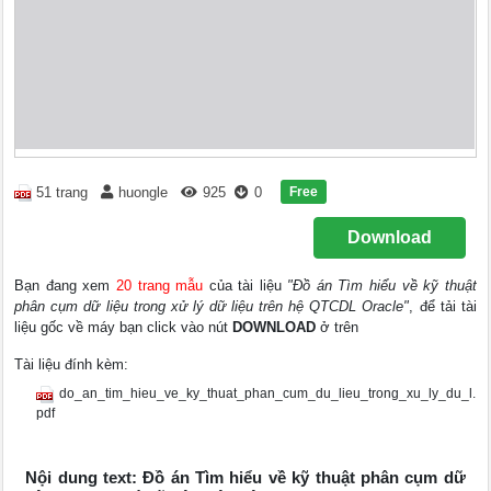
Free
51 trang
huongle
925
0
Download
Bạn đang xem
20 trang mẫu
của tài liệu
"Đồ án Tìm hiểu về kỹ thuật
phân cụm dữ liệu trong xử lý dữ liệu trên hệ QTCDL Oracle"
, để tải tài
liệu gốc về máy bạn click vào nút
DOWNLOAD
ở trên
Tài liệu đính kèm:
do_an_tim_hieu_ve_ky_thuat_phan_cum_du_lieu_trong_xu_ly_du_l.
pdf
Nội dung text: Đồ án Tìm hiểu về kỹ thuật phân cụm dữ