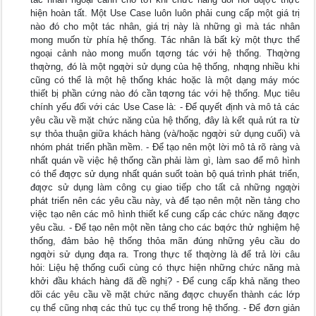
hiện hoàn tất. Một Use Case luôn luôn phải cung cấp một giá trị
nào đó cho một tác nhân, giá trị này là những gì mà tác nhân
mong muốn từ phía hệ thống. Tác nhân là bất kỳ một thực thể
ngoại cảnh nào mong muốn tƣơng tác với hệ thống. Thƣờng
thƣờng, đó là một ngƣời sử dụng của hệ thống, nhƣng nhiều khi
cũng có thể là một hệ thống khác hoặc là một dạng máy móc
thiết bị phần cứng nào đó cần tƣơng tác với hệ thống. Mục tiêu
chính yếu đối với các Use Case là: - Để quyết định và mô tả các
yêu cầu về mặt chức năng của hệ thống, đây là kết quả rút ra từ
sự thỏa thuận giữa khách hàng (và/hoặc ngƣời sử dụng cuối) và
nhóm phát triển phần mềm. - Để tạo nên một lời mô tả rõ ràng và
nhất quán về việc hệ thống cần phải làm gì, làm sao để mô hình
có thể đƣợc sử dụng nhất quán suốt toàn bộ quá trình phát triển,
đƣợc sử dụng làm công cụ giao tiếp cho tất cả những ngƣời
phát triển nên các yêu cầu này, và để tạo nên một nền tảng cho
việc tạo nên các mô hình thiết kế cung cấp các chức năng đƣợc
yêu cầu. - Để tạo nên một nền tảng cho các bƣớc thử nghiệm hệ
thống, đảm bảo hệ thống thỏa mãn đúng những yêu cầu do
ngƣời sử dụng đƣa ra. Trong thực tế thƣờng là để trả lời câu
hỏi: Liệu hệ thống cuối cùng có thực hiện những chức năng mà
khởi đầu khách hàng đã đề nghị? - Để cung cấp khả năng theo
dõi các yêu cầu về mặt chức năng đƣợc chuyển thành các lớp
cụ thể cũng nhƣ các thủ tục cụ thể trong hệ thống. - Để đơn giản