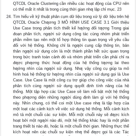
QTCDL Oracle Clustering cần nhiều các hoạt động của CPU nên
có thể mất ít nhất là trong cùng thời gian nhƣ lập chỉ mục. 23
Tìm hiểu về kỹ thuật phân cụm dữ liệu trong xử lý dữ liệu trên hệ
QTCDL Oracle Chƣơng 3 MÔ HÌNH USE CASE 3.1 Giới thiệu
Use Case trong phân tích thiết kế hƣớng đối tƣợng Trong giai
đoạn phân tích, ngƣời sử dụng cộng tác cùng nhóm phát triển
phần mềm tạo nên một tổ hợp thông tin quan trọng về yêu cầu
đối với hệ thống. Không chỉ là ngƣời cung cấp thông tin, bản
thân ngƣời sử dụng còn là một thành phần hết sức quan trọng
trong bức tranh toàn cảnh đó và nhóm phát triển cần phải chỉ ra
đƣợc phƣơng thức hoạt động của hệ thống tƣơng lai theo
hƣớng nhìn của ngƣời sử dụng. Nhƣ vậy công cụ giúp ta mô
hình hoá hệ thống từ hƣớng nhìn của ngƣời sử dụng gọi là Use
Case. Use Case là một công cụ trợ giúp cho công việc của nhà
phân tích cùng ngƣời sử dụng quyết định tính năng của hệ
thống. Một tập hợp các Use Case sẽ làm nổi bật một hệ thống
theo phƣơng diện những ngƣời dùng định làm gì với hệ thống
này. Nhìn chung, có thể coi một Use case nhƣ là tập hợp của
một loạt các cảnh kịch về việc sử dụng hệ thống. Mỗi cảnh kịch
mô tả một chuỗi các sự kiện. Mỗi một chuỗi này sẽ đƣợc kích
hoạt bởi một ngƣời nào đó, một hệ thống khác hay là một phần
trang thiết bị nào đó, hoặc là một chuỗi thời gian. Những thực thể
kích hoạt nên các chuỗi sự kiện nhƣ thế đƣợc gọi là các Tác