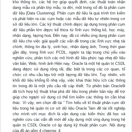
kho thông tin, các hệ trợ giúp quyết định, các thuật toán nhận
dạng mẫu và phân lớp mẫu, ra đời, một trong số đó là phân cụm
dữ liệu (Data Clustering). Phân cụm dữ liệu là quá trình tìm kiếm
và phát hiện ra các cụm hoặc các mẫu dữ liệu tự nhiên trong cơ
sở dữ liệu lớn. Các kỹ thuật chính đƣợc áp dụng trong phân cụm
dữ liệu phần lớn đƣợc kế thừa từ lĩnh vực thống kê, học máy,
nhận dạng, lƣợng hoá, Đến nay, đã có nhiều ứng dụng phân cụm
dữ liệu cho việc giải quyết các vấn đề trong các lĩnh vực nhƣ tài
chính, thông tin địa lý, sinh học, nhận dạng ảnh, Trong thời gian
gần đây, trong lĩnh vực PCDL, ngƣời ta tập trung chủ yếu vào
nghiên cứu, phân tích các mô hình dữ liệu phức tạp nhƣ dữ liệu
văn bản, Web, hình ảnh Hiện nay, Oracle là một hệ quản trị CSDL
đang đƣợc sử dụng rộng rãi, đặc biệt là trong các cơ quan, tổ
chức có nhu cầu lƣu trữ một lƣợng dữ liệu lớn. Tuy nhiên, với
khối dữ liệu khổng lồ nhƣ vậy, việc khai thác hữu ích các thông
tin trong đó là một yêu cầu rất cáp thiết. Từ phiên bản Oracle9i
đã tích hợp kỹ thuật khai phá dữ liệu trong phiên bản này để trợ
giúp cho ngƣời sử dụng có thể tìm kiếm các thông tin cần khai
thác. Vì vậy, em chọn đề tài “ Tìm hiểu về kĩ thuật phân cụm dữ
liệu trong hệ quản trị cơ sở dữ liệu Oracle ”làm đề tài tốt nghiệp
cho mình với mục đích là vận dụng các kiến thức đã học và
nghiên cứu các vấn đề mới để xây dựng một ứng dụng trong hệ
quản trị CSDL Oracle có áp dụng kỹ thuật phân cụm. Nội dung
của đồ án gồm 4 chƣơng: 4