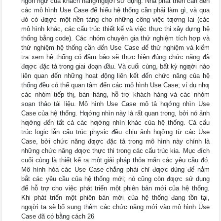
ngôn ngữ của khách hàng/ngƣời sử dụng. Nhà phát triển cần đến
các mô hình Use Case để hiểu hệ thống cần phải làm gì, và qua
đó có đƣợc một nền tảng cho những công việc tƣơng lai (các
mô hình khác, các cấu trúc thiết kế và việc thực thi xây dựng hệ
thống bằng code). Các nhóm chuyên gia thử nghiệm tích hợp và
thử nghiệm hệ thống cần đến Use Case để thử nghiệm và kiểm
tra xem hệ thống có đảm bảo sẽ thực hiện đúng chức năng đã
đƣợc đặc tả trong giai đoạn đầu. Và cuối cùng, bất kỳ ngƣời nào
liên quan đến những hoạt động liên kết đến chức năng của hệ
thống đều có thể quan tâm đến các mô hình Use Case; ví dụ nhƣ
các nhóm tiếp thị, bán hàng, hỗ trợ khách hàng và các nhóm
soạn thảo tài liệu. Mô hình Use Case mô tả hƣớng nhìn Use
Case của hệ thống. Hƣớng nhìn này là rất quan trọng, bởi nó ảnh
hƣởng đến tất cả các hƣớng nhìn khác của hệ thống. Cả cấu
trúc logic lẫn cấu trúc physic đều chịu ảnh hƣởng từ các Use
Case, bởi chức năng đƣợc đặc tả trong mô hình này chính là
những chức năng đƣợc thực thi trong các cấu trúc kia. Mục đích
cuối cùng là thiết kế ra một giải pháp thỏa mãn các yêu cầu đó.
Mô hình hóa các Use Case chẳng phải chỉ đƣợc dùng để nắm
bắt các yêu cầu của hệ thống mới; nó cũng còn đƣợc sử dụng
để hỗ trợ cho việc phát triển một phiên bản mới của hệ thống.
Khi phát triển một phiên bản mới của hệ thống đang tồn tại,
ngƣời ta sẽ bổ sung thêm các chức năng mới vào mô hình Use
Case đã có bằng cách 26