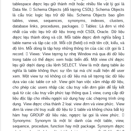
tablespace đƣợc lƣu giữ thành một hoặc nhiều file vật lý gọi là
Data file.  Schema Objects (đối tƣợng CSDL): Schema Objects
là cấu trúc logic lƣu trữ dữ liệu. Schema Objects bao gồm
tables, views, sequences, synonyms, indexes, clusters,
database links, procedures, packages.  Tables: Là đơn vị nhỏ
nhất của việc lƣu trữ dữ liệu trong một CSDL Oracle. Dữ liệu
đƣợc lƣu thành dòng và cột. Mỗi table đƣợc định nghĩa bằng 1
table name và tập các cột. Mỗi cột (field) có một tên cột, kiểu, và
độ lớn. Mỗi dòng là tập hợp những thông tin của các cột gọi là 1
record.  Views: View tƣơng tự nhƣ Window mà qua đó dữ liệu
trong table có thể đƣợc xem hoặc biến đổi. Một view chỉ đƣợc
lƣu giữ dƣới dạng câu lệnh SELECT. View là một dạng table ảo
nghĩa là table không thực sự tồn tại mà chỉ xuất hiện để user
xem. Một view tự nó không có dữ liệu mà sẽ tƣơng tác dữ liệu
dựa vào các table cơ sở. View giới hạn việc xâm nhập dữ liệu,
cho phép các users nhập các câu truy vấn đơn giản để lấy kết
quả từ các câu truy vấn phức tạp thông qua 1 view, cung cấp dữ
liệu độc lập cho nhiều ngƣời sử dụng hay các chƣơng trình ứng
dụng. View đƣợc chia thành 2 loại: view đơn và view phức. View
đơn là view chỉ truy xuất dữ liệu từ 1 table và không chứa bất kỳ
hàm hay GROUP dữ liệu nào, ngƣợc lại gọi là view phức. 
Synonyms: Synonym là một bí danh của một table, view,
sequence, procedure, function hay một package. Synonym đƣợc