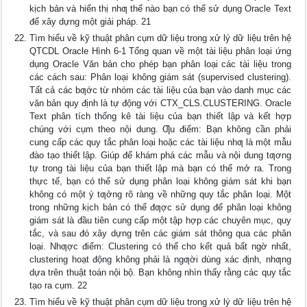
kịch bản và hiển thị nhƣ thế nào bạn có thể sử dụng Oracle Text
để xây dựng một giải pháp. 21
Tìm hiểu về kỹ thuật phân cụm dữ liệu trong xử lý dữ liệu trên hệ
QTCDL Oracle Hình 6-1 Tổng quan về một tài liệu phân loại ứng
dụng Oracle Văn bản cho phép bạn phân loại các tài liệu trong
các cách sau: Phân loại không giám sát (supervised clustering).
Tất cả các bƣớc từ nhóm các tài liệu của bạn vào danh mục các
văn bản quy định là tự động với CTX_CLS.CLUSTERING. Oracle
Text phân tích thống kê tài liệu của bạn thiết lập và kết hợp
chúng với cụm theo nội dung. Ƣu điểm: Bạn không cần phải
cung cấp các quy tắc phân loại hoặc các tài liệu nhƣ là một mẫu
đào tạo thiết lập. Giúp để khám phá các mẫu và nội dung tƣơng
tự trong tài liệu của bạn thiết lập mà bạn có thể mở ra. Trong
thực tế, bạn có thể sử dụng phân loại không giám sát khi bạn
không có một ý tƣởng rõ ràng về những quy tắc phân loại. Một
trong những kịch bản có thể đƣợc sử dụng để phân loại không
giám sát là đầu tiên cung cấp một tập hợp các chuyên mục, quy
tắc, và sau đó xây dựng trên các giám sát thông qua các phân
loại. Nhƣợc điểm: Clustering có thể cho kết quả bất ngờ nhất,
clustering hoạt động không phải là ngƣời dùng xác định, nhƣng
dựa trên thuật toán nội bộ. Bạn không nhìn thấy rằng các quy tắc
tạo ra cụm. 22
Tìm hiểu về kỹ thuật phân cụm dữ liệu trong xử lý dữ liệu trên hệ