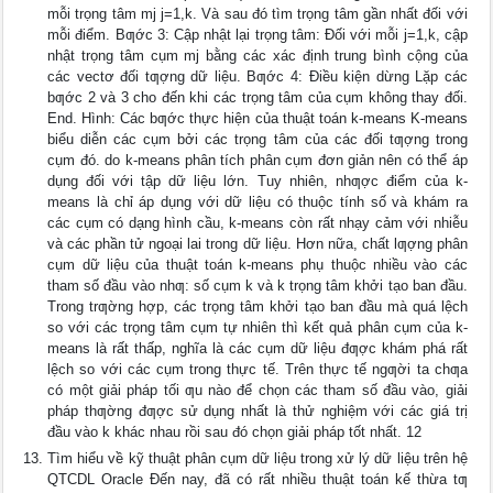
mỗi trọng tâm mj j=1,k. Và sau đó tìm trọng tâm gần nhất đối với
mỗi điểm. Bƣớc 3: Cập nhật lại trọng tâm: Đối với mỗi j=1,k, cập
nhật trọng tâm cụm mj bằng các xác định trung bình cộng của
các vectơ đối tƣợng dữ liệu. Bƣớc 4: Điều kiện dừng Lặp các
bƣớc 2 và 3 cho đến khi các trọng tâm của cụm không thay đối.
End. Hình: Các bƣớc thực hiện của thuật toán k-means K-means
biểu diễn các cụm bởi các trọng tâm của các đối tƣợng trong
cụm đó. do k-means phân tích phân cụm đơn giản nên có thể áp
dụng đối với tập dữ liệu lớn. Tuy nhiên, nhƣợc điểm của k-
means là chỉ áp dụng với dữ liệu có thuộc tính số và khám ra
các cụm có dạng hình cầu, k-means còn rất nhạy cảm với nhiễu
và các phần tử ngoại lai trong dữ liệu. Hơn nữa, chất lƣợng phân
cụm dữ liệu của thuật toán k-means phụ thuộc nhiều vào các
tham số đầu vào nhƣ: số cụm k và k trọng tâm khởi tạo ban đầu.
Trong trƣờng hợp, các trọng tâm khởi tạo ban đầu mà quá lệch
so với các trọng tâm cụm tự nhiên thì kết quả phân cụm của k-
means là rất thấp, nghĩa là các cụm dữ liệu đƣợc khám phá rất
lệch so với các cụm trong thực tế. Trên thực tế ngƣời ta chƣa
có một giải pháp tối ƣu nào để chọn các tham số đầu vào, giải
pháp thƣờng đƣợc sử dụng nhất là thử nghiệm với các giá trị
đầu vào k khác nhau rồi sau đó chọn giải pháp tốt nhất. 12
Tìm hiểu về kỹ thuật phân cụm dữ liệu trong xử lý dữ liệu trên hệ
QTCDL Oracle Đến nay, đã có rất nhiều thuật toán kế thừa tƣ