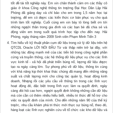
tốt đề tài tốt nghiệp này. Em xin chân thành cảm ơn các thầy cô
giáo ở khoa Công nghệ thông tin trƣờng Đại Học Dân Lập Hải
Phòng đã giảng dạy và chỉ bảo cho em trong 1,5 năm học tại
trƣờng, để em có đƣợc các kiến thức cơ bản phục vụ cho quá
trình làm tốt nghiệp. Cuối cùng em xin bày tỏ lòng biết ơn tới
những ngƣời thân trong gia đình và các bạn bè đã chia sẻ và
động viên em trong suốt quá trình học tập cho đến nay. Hải
Phòng, ngày tháng năm 2009 Sinh viên Phạm Minh Tiến 3
Tìm hiểu về kỹ thuật phân cụm dữ liệu trong xử lý dữ liệu trên hệ
QTCDL Oracle LỜI NÓI ĐẦU Từ vài thập niên trở lại đây, với
những tác động mạnh mẽ của các tiến bộ trong công nghệ phần
cứng và truyền thông, các hệ thống dữ liệu phục vụ cho các lĩnh
vực kinh tế - xã hội đã phát triển bùng nổ, lƣợng dữ liệu đƣợc
tạo ra ngày càng lớn. Sự phong phú về dữ liệu, thông tin cùng
với khả năng kịp thời khai thác chúng đã mang đến những năng
suất và chất lƣợng mới cho công tác quản lý, hoạt động kinh
doanh, Nhƣng rồi các yêu cầu về thông tin trong các lĩnh vực
hoạt động đó, đặc biệt trong lĩnh vực làm ra quyết định, ngày
càng đòi hỏi cao hơn, ngƣời quyết định không những cần dữ liệu
mà còn cần có thêm nhiều hiểu biết, nhiều tri thức để hỗ trợ cho
việc ra quyết định của mình. Cho đến những năm 90 của thế kỷ
trƣớc, nhu cầu khám phá tri thức mới thực sự bùng nổ, theo đó,
hàng loạt các lĩnh vực nghiên cứu về tổ chức các kho dữ liệu và