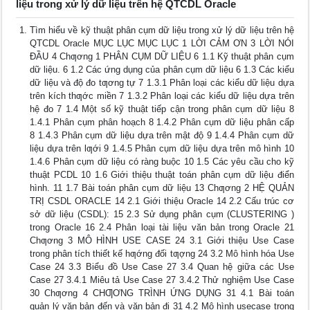
liệu trong xử lý dữ liệu trên hệ QTCDL Oracle
Tìm hiểu về kỹ thuật phân cụm dữ liệu trong xử lý dữ liệu trên hệ
QTCDL Oracle MỤC LỤC MỤC LỤC 1 LỜI CẢM ƠN 3 LỜI NÓI
ĐẦU 4 Chƣơng 1 PHÂN CỤM DỮ LIỆU 6 1.1 Kỹ thuật phân cụm
dữ liệu. 6 1.2 Các ứng dụng của phân cụm dữ liệu 6 1.3 Các kiểu
dữ liệu và độ đo tƣơng tự 7 1.3.1 Phân loại các kiểu dữ liệu dựa
trên kích thƣớc miền 7 1.3.2 Phân loại các kiểu dữ liệu dựa trên
hệ đo 7 1.4 Một số kỹ thuật tiếp cận trong phân cụm dữ liệu 8
1.4.1 Phân cụm phân hoạch 8 1.4.2 Phân cụm dữ liệu phân cấp
8 1.4.3 Phân cụm dữ liệu dựa trên mật độ 9 1.4.4 Phân cụm dữ
liệu dựa trên lƣới 9 1.4.5 Phân cụm dữ liệu dựa trên mô hình 10
1.4.6 Phân cụm dữ liệu có ràng buộc 10 1.5 Các yêu cầu cho kỹ
thuật PCDL 10 1.6 Giới thiệu thuật toán phân cụm dữ liệu điển
hình. 11 1.7 Bài toán phân cụm dữ liệu 13 Chƣơng 2 HỆ QUẢN
TRỊ CSDL ORACLE 14 2.1 Giới thiệu Oracle 14 2.2 Cấu trúc cơ
sở dữ liệu (CSDL): 15 2.3 Sử dụng phân cụm (CLUSTERING )
trong Oracle 16 2.4 Phân loại tài liệu văn bản trong Oracle 21
Chƣơng 3 MÔ HÌNH USE CASE 24 3.1 Giới thiệu Use Case
trong phân tích thiết kế hƣớng đối tƣợng 24 3.2 Mô hình hóa Use
Case 24 3.3 Biểu đồ Use Case 27 3.4 Quan hệ giữa các Use
Case 27 3.4.1 Miêu tả Use Case 27 3.4.2 Thử nghiệm Use Case
30 Chƣơng 4 CHƢƠNG TRÌNH ỨNG DỤNG 31 4.1 Bài toán
quản lý văn bản đến và văn bản đi 31 4.2 Mô hình usecase trong