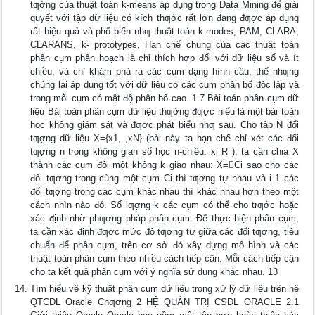
tƣởng của thuật toán k-means áp dụng trong Data Mining để giải
quyết với tập dữ liệu có kích thƣớc rất lớn đang đƣợc áp dụng
rất hiệu quả và phổ biến nhƣ thuật toán k-modes, PAM, CLARA,
CLARANS, k- prototypes, Hạn chế chung của các thuật toán
phân cụm phân hoạch là chỉ thích hợp đối với dữ liệu số và ít
chiều, và chỉ khám phá ra các cụm dạng hình cầu, thế nhƣng
chúng lại áp dụng tốt với dữ liệu có các cụm phân bố độc lập và
trong mỗi cụm có mật độ phân bố cao. 1.7 Bài toán phân cụm dữ
liệu Bài toán phân cụm dữ liệu thƣờng đƣợc hiểu là một bài toán
học không giám sát và đƣợc phát biểu nhƣ sau. Cho tập N đối
tƣợng dữ liệu X={x1, ,xN} (bài này ta hạn chế chỉ xét các đổi
tƣợng n trong không gian số học n-chiều: xi R ), ta cần chia X
thành các cụm đôi một không k giao nhau: X=Ci sao cho các
đối tƣợng trong cùng một cụm Ci thì tƣơng tự nhau và i 1 các
đối tƣợng trong các cụm khác nhau thì khác nhau hơn theo một
cách nhìn nào đó. Số lƣợng k các cụm có thể cho trƣớc hoặc
xác định nhờ phƣơng pháp phân cụm. Để thực hiện phân cụm,
ta cần xác định đƣợc mức độ tƣơng tự giữa các đối tƣợng, tiêu
chuẩn để phân cụm, trên cơ sở đó xây dựng mô hình và các
thuật toán phân cụm theo nhiều cách tiếp cận. Mỗi cách tiếp cận
cho ta kết quả phân cụm với ý nghĩa sử dụng khác nhau. 13
Tìm hiểu về kỹ thuật phân cụm dữ liệu trong xử lý dữ liệu trên hệ
QTCDL Oracle Chƣơng 2 HỆ QUẢN TRỊ CSDL ORACLE 2.1