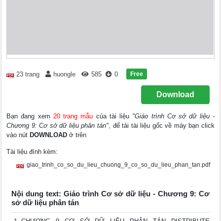
Free
23 trang
huongle
585
0
Download
Bạn đang xem
20 trang mẫu
của tài liệu
"Giáo trình Cơ sở dữ liệu -
Chương 9: Cơ sở dữ liệu phân tán"
, để tải tài liệu gốc về máy bạn click
vào nút
DOWNLOAD
ở trên
Tài liệu đính kèm:
giao_trinh_co_so_du_lieu_chuong_9_co_so_du_lieu_phan_tan.pdf
Nội dung text: Giáo trình Cơ sở dữ liệu - Chương 9: Cơ
sở dữ liệu phân tán