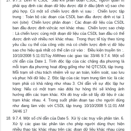
9.7.3. Định vị CSDL  Sau khi phân đoạn CSDL, người quản trị
phải quy định các đoạn dữ liệu được đặt ở đâu (định vị) sao cho
phù hợp. Có một số chiến lược định vị sau :  Chiến lược tập
trung : Toàn bộ các đoạn của CSDL ban đầu được định vị tại 1
nơi (site)  Chiến lược phân đoạn : Các đoạn dữ liệu của CSDL
ban đầu được định vịởcác nơi khác nhau.  Chiến lược sao chép
: Là chiến lược cùng một đoạn dữ liệu của CSDL ban đầu có thể
được định vịở nhiều nơi khác nhau.  Trong thực tế tùy theo từng
yêu cầu cụ thể của công việc mà có chiến lược định vị dữ liệu
sao cho hiệu quả nhất có thể căn cứ vào :  Điều kiện truyền tin :.
10/10/2008 5:11:01Tùy AMtheo các giao tác 33/46 9.7.4. Một số
chỉ dẫn của Date 1. Tính độc lập của các chặng địa phương là
mỗi trạm địa phương hoạt động giống như hệ QTCSDL tập trung.
Mỗi trạm sẽ chịu trách nhiệm về sự an toàn, kiểm soát, sao lưu
và phục hõi dữ liệu. 2. Độc lập của các trạm trung tâm túc là các
trạm phải có khả năng như nhau 3. Chỉ dẫn về sự độc lập hư
hỏng: Nếu có một trạm nào đóbị hư hỏng thì sẽ không ảnh
hưởng đến các trạm khác. Khi đó truy vấn sẽ lấy dữ liệu ở các
trạm khác nhau. 4. Trong suốt phân đoạn tạo cho người dùng
như đang làm việc với CSDL tập trung. 10/10/2008 5:11:01 AM
34/46 17
9.7.4. Một số chỉ dẫn của Date 5. Xử lý các truy vấn phân tán. 6.
Xử lý các giao tác phân tán cho phép người dùng thực hiện
nhiều thao tác khác nhau trên các đoạn dữ liệu khác nhau cùng