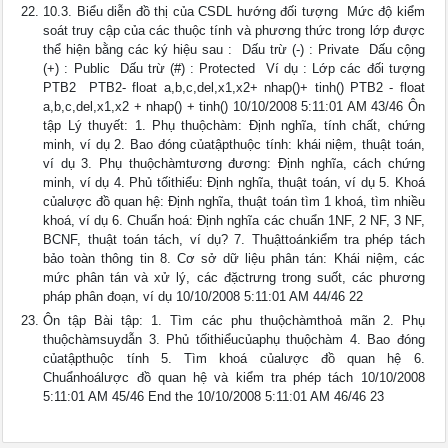
10.3. Biểu diễn đồ thị của CSDL hướng đối tượng  Mức độ kiểm
soát truy cập của các thuộc tính và phương thức trong lớp được
thể hiện bằng các ký hiệu sau :  Dấu trừ (-) : Private  Dấu cộng
(+) : Public  Dấu trừ (#) : Protected  Ví dụ : Lớp các đối tượng
PTB2  PTB2- float a,b,c,del,x1,x2+ nhap()+ tinh() PTB2 - float
a,b,c,del,x1,x2 + nhap() + tinh() 10/10/2008 5:11:01 AM 43/46 Ôn
tập Lý thuyết: 1. Phụ thuộchàm: Định nghĩa, tính chất, chứng
minh, ví dụ 2. Bao đóng củatậpthuộc tính: khái niệm, thuật toán,
ví dụ 3. Phụ thuộchàmtương đương: Định nghĩa, cách chứng
minh, ví dụ 4. Phủ tốithiểu: Định nghĩa, thuật toán, ví dụ 5. Khoá
củalược đồ quan hệ: Định nghĩa, thuật toán tìm 1 khoá, tìm nhiều
khoá, ví dụ 6. Chuẩn hoá: Định nghĩa các chuẩn 1NF, 2 NF, 3 NF,
BCNF, thuật toán tách, ví dụ? 7. Thuậttoánkiểm tra phép tách
bảo toàn thông tin 8. Cơ sở dữ liệu phân tán: Khái niệm, các
mức phân tán và xử lý, các đặctrưng trong suốt, các phương
pháp phân đoạn, ví dụ 10/10/2008 5:11:01 AM 44/46 22
Ôn tập Bài tập: 1. Tìm các phu thuộchàmthoả mãn 2. Phụ
thuộchàmsuydẫn 3. Phủ tốithiểucủaphụ thuộchàm 4. Bao đóng
củatậpthuộc tính 5. Tìm khoá củalược đồ quan hệ 6.
Chuẩnhoálược đồ quan hệ và kiểm tra phép tách 10/10/2008
5:11:01 AM 45/46 End the 10/10/2008 5:11:01 AM 46/46 23