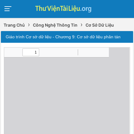
›
›
Trang Chủ
Công Nghệ Thông Tin
Cơ Sở Dữ Liệu
Giáo trình Cơ sở dữ liệu - Chương 9: Cơ sở dữ liệu phân tán