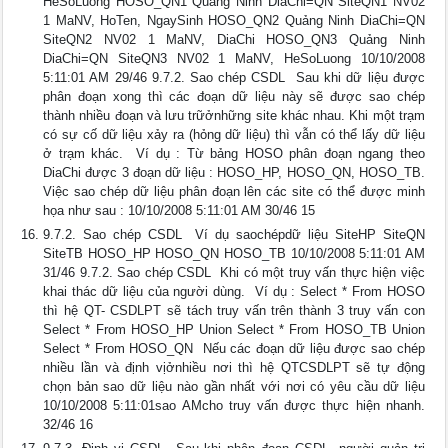
HeSoLuong HOSO_QN1 Quảng Ninh DiaChi=QN SiteQN1 NV02
1 MaNV, HoTen, NgaySinh HOSO_QN2 Quảng Ninh DiaChi=QN
SiteQN2 NV02 1 MaNV, DiaChi HOSO_QN3 Quảng Ninh
DiaChi=QN SiteQN3 NV02 1 MaNV, HeSoLuong 10/10/2008
5:11:01 AM 29/46 9.7.2. Sao chép CSDL  Sau khi dữ liệu được
phân đoạn xong thì các đoạn dữ liệu này sẽ được sao chép
thành nhiều đoạn và lưu trữởnhững site khác nhau. Khi một trạm
có sự cố dữ liệu xảy ra (hỏng dữ liệu) thì vẫn có thể lấy dữ liệu
ở trạm khác.  Ví dụ : Từ bảng HOSO phân đoạn ngang theo
DiaChi được 3 đoạn dữ liệu : HOSO_HP, HOSO_QN, HOSO_TB.
Việc sao chép dữ liệu phân đoạn lên các site có thể được minh
họa như sau : 10/10/2008 5:11:01 AM 30/46 15
9.7.2. Sao chép CSDL  Ví dụ saochépdữ liệu SiteHP SiteQN
SiteTB HOSO_HP HOSO_QN HOSO_TB 10/10/2008 5:11:01 AM
31/46 9.7.2. Sao chép CSDL  Khi có một truy vấn thực hiện việc
khai thác dữ liệu của người dùng.  Ví dụ : Select * From HOSO
thì hệ QT- CSDLPT sẽ tách truy vấn trên thành 3 truy vấn con
Select * From HOSO_HP Union Select * From HOSO_TB Union
Select * From HOSO_QN  Nếu các đoạn dữ liệu được sao chép
nhiều lần và định vịởnhiều nơi thì hệ QTCSDLPT sẽ tự động
chọn bản sao dữ liệu nào gần nhất với nơi có yêu cầu dữ liệu
10/10/2008 5:11:01sao AMcho truy vấn được thực hiện nhanh.
32/46 16