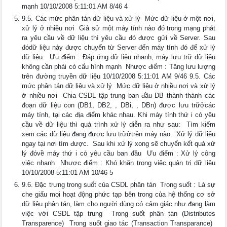
mạnh 10/10/2008 5:11:01 AM 8/46 4
9.5. Các mức phân tán dữ liệu và xử lý  Mức dữ liệu ở một nơi,
xử lý ở nhiều nơi  Giả sử một máy tính nào đó trong mạng phát
ra yêu cầu về dữ liệu thì yêu cầu đó được gửi về Server. Sau
đódữ liệu này được chuyển từ Server đến máy tính đó để xử lý
dữ liệu.  Ưu điểm : Đáp ứng dữ liệu nhanh, máy lưu trữ dữ liệu
không cần phải có cấu hình mạnh  Nhược điểm : Tăng lưu lượng
trên đường truyền dữ liệu 10/10/2008 5:11:01 AM 9/46 9.5. Các
mức phân tán dữ liệu và xử lý  Mức dữ liệu ở nhiều nơi và xử lý
ở nhiều nơi  Chia CSDL tập trung ban đầu DB thành thành các
đoạn dữ liệu con (DB1, DB2, , DBi, , DBn) được lưu trữởcác
máy tính, tại các địa điểm khác nhau. Khi máy tính thứ i có yêu
cầu về dữ liệu thì quá trình xử lý diễn ra như sau:  Tìm kiếm
xem các dữ liệu đang được lưu trữởtrên máy nào.  Xử lý dữ liệu
ngay tại nơi tìm được.  Sau khi xử lý xong sẽ chuyển kết quả xử
lý đóvề máy thứ i có yêu cầu ban đầu  Ưu điểm : Xử lý công
việc nhanh  Nhược điểm : Khó khăn trong việc quản trị dữ liệu
10/10/2008 5:11:01 AM 10/46 5
9.6. Đặc trưng trong suốt của CSDL phân tán  Trong suốt : Là sự
che giấu mọi hoạt động phức tạp bên trong của hệ thống cơ sở
dữ liệu phân tán, làm cho người dùng có cảm giác như đang làm
việc với CSDL tập trung  Trong suốt phân tán (Distributes
Transparence)  Trong suốt giao tác (Transaction Transparance) 