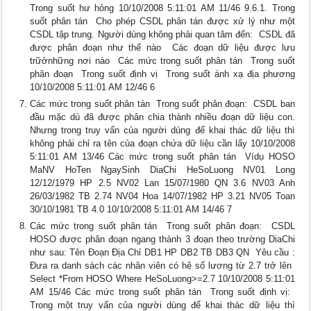
Trong suốt hư hỏng 10/10/2008 5:11:01 AM 11/46 9.6.1. Trong
suốt phân tán  Cho phép CSDL phân tán được xử lý như một
CSDL tập trung. Người dùng không phải quan tâm đến:  CSDL đã
được phân đoạn như thế nào  Các đoạn dữ liệu được lưu
trữởnhững nơi nào  Các mức trong suốt phân tán  Trong suốt
phân đoạn  Trong suốt định vị  Trong suốt ánh xạ địa phương
10/10/2008 5:11:01 AM 12/46 6
Các mức trong suốt phân tán  Trong suốt phân đoạn:  CSDL ban
đầu mặc dù đã được phân chia thành nhiều đoạn dữ liệu con.
Nhưng trong truy vấn của người dùng để khai thác dữ liệu thì
không phải chỉ ra tên của đoạn chứa dữ liệu cần lấy 10/10/2008
5:11:01 AM 13/46 Các mức trong suốt phân tán  Vídụ HOSO
MaNV HoTen NgaySinh DiaChi HeSoLuong NV01 Long
12/12/1979 HP 2.5 NV02 Lan 15/07/1980 QN 3.6 NV03 Anh
26/03/1982 TB 2.74 NV04 Hoa 14/07/1982 HP 3.21 NV05 Toan
30/10/1981 TB 4.0 10/10/2008 5:11:01 AM 14/46 7
Các mức trong suốt phân tán  Trong suốt phân đoạn:  CSDL
HOSO được phân đoạn ngang thành 3 đoạn theo trường DiaChi
như sau: Tên Đoạn Địa Chỉ DB1 HP DB2 TB DB3 QN  Yêu cầu :
Đưa ra danh sách các nhân viên có hệ số lương từ 2.7 trở lên 
Select *From HOSO Where HeSoLuong>=2.7 10/10/2008 5:11:01
AM 15/46 Các mức trong suốt phân tán  Trong suốt định vị: 
Trong một truy vấn của người dùng để khai thác dữ liệu thì