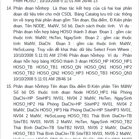
From HOSO ; 10/10/2008 5:11:01 AM 26/46 13
Phân đoạn hỗnhợp  Là thao tác kết hợp của cả hai loại phân
đoạn dữ liệu trên cho một CSDL  Bảng Catalog lưu trữ các thông
tin về trạng thái phân đoạn gồm Tên đoạn, Địa điểm, Đ.Kiện phân
đoạn, Tên NODE, MaNV, Số bộ, Dach sách thuộc tính.  Ví dụ :
Phân đoạn hỗn hợp bảng HOSO thành 3 đoạn  Đoạn 1 : gồm các
thuộc tính: MaNV, HoTen, NgaySinh  Đoạn 2 : gồm các thuộc
tính: MaNV, DiaChi  Đoạn 3 : gồm các thuộc tính: MaNV,
HeSoLuong  Truy vấn đề khai thác dữ liệu Select From Where ;
10/10/2008 5:11:01 AM 27/46 Phân đoạn hỗnhợp  Ví dụ : Phân
đoạn hỗn hợp bảng HOSO thành 3 đoạn HOSO_HP HOSO_HP1
HOSO_TB HOSO_TB1 HOSO_QN HOSO_QN1 HOSO_HP2
HOSO_TB2 HOSO_QN2 HOSO_HP3 HOSO_TB3 HOSO_QN3
10/10/2008 5:11:01 AM 28/46 14
Phân đoạn hỗnhợp Tên đoạn Địa điểm Đ.Kiện phân Tên MãNV
Số bộ DS thuộc tính đoạn Node HOSO_HP1 Hải Phòng
DiaChi=HP SiteHP1 NV01, NV04 2 MaNV, HoTen, NgaySinh
HOSO_HP2 Hải Phòng DiaChi=HP SiteHP2 NV01, NV04 2
MaNV, DiaChi HOSO_HP3 Hải Phòng DiaChi=HP SiteHP3 NV01,
NV04 2 MaNV, HeSoLuong HOSO_TB1 Thái Bình DiaChi=TB
SiteTB1 NV03, NV05 2 MaNV, HoTen, NgaySinh HOSO_TB2
Thái Bình DiaChi=TB SiteTB2 NV03, NV05 2 MaNV, DiaChi
HOSO_TB3 Thái Bình DiaChi=TB SiteTB3 NV03, NV05 2 MaNV,