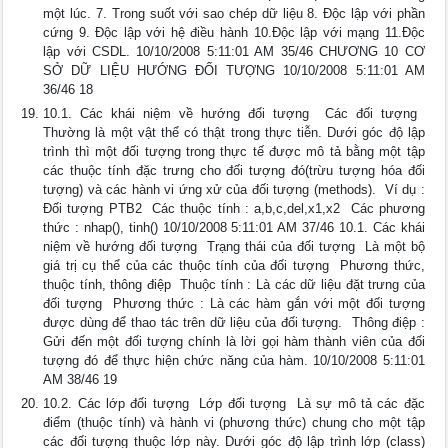
một lúc. 7. Trong suốt với sao chép dữ liệu 8. Độc lập với phần
cứng 9. Độc lập với hệ điều hành 10.Độc lập với mạng 11.Độc
lập với CSDL. 10/10/2008 5:11:01 AM 35/46 CHƯƠNG 10 CƠ
SỞ DỮ LIỆU HƯỚNG ĐỐI TƯỢNG 10/10/2008 5:11:01 AM
36/46 18
10.1. Các khái niệm về hướng đối tượng  Các đối tượng 
Thường là một vật thể có thật trong thực tiễn. Dưới góc độ lập
trình thì một đối tượng trong thực tế được mô tả bằng một tập
các thuộc tính đặc trưng cho đối tượng đó(trừu tượng hóa đối
tượng) và các hành vi ứng xử của đối tượng (methods).  Ví dụ :
Đối tượng PTB2  Các thuộc tính : a,b,c,del,x1,x2  Các phương
thức : nhap(), tinh() 10/10/2008 5:11:01 AM 37/46 10.1. Các khái
niệm về hướng đối tượng  Trạng thái của đối tượng  Là một bộ
giá trị cụ thể của các thuộc tính của đối tượng  Phương thức,
thuộc tính, thông điệp  Thuộc tính : Là các dữ liệu đặt trưng của
đối tượng  Phương thức : Là các hàm gắn với một đối tượng
được dùng để thao tác trên dữ liệu của đối tượng.  Thông điệp :
Gửi đến một đối tượng chính là lời gọi hàm thành viên của đối
tượng đó để thực hiện chức năng của hàm. 10/10/2008 5:11:01
AM 38/46 19
10.2. Các lớp đối tượng  Lớp đối tượng  Là sự mô tả các đặc
điểm (thuộc tính) và hành vi (phương thức) chung cho một tập
các đối tượng thuộc lớp này. Dưới góc độ lập trình lớp (class)