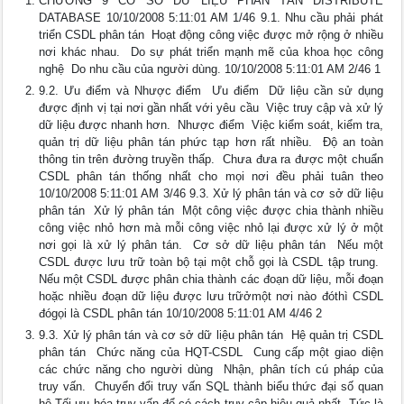
CHƯƠNG 9 CƠ SỞ DỮ LIỆU PHÂN TÁN DISTRIBUTE
DATABASE 10/10/2008 5:11:01 AM 1/46 9.1. Nhu cầu phải phát
triển CSDL phân tán  Hoạt động công việc được mở rộng ở nhiều
nơi khác nhau.  Do sự phát triển mạnh mẽ của khoa học công
nghệ  Do nhu cầu của người dùng. 10/10/2008 5:11:01 AM 2/46 1
9.2. Ưu điểm và Nhược điểm  Ưu điểm  Dữ liệu cần sử dụng
được định vị tại nơi gần nhất với yêu cầu  Việc truy cập và xử lý
dữ liệu được nhanh hơn.  Nhược điểm  Việc kiểm soát, kiểm tra,
quản trị dữ liệu phân tán phức tạp hơn rất nhiều.  Độ an toàn
thông tin trên đường truyền thấp.  Chưa đưa ra được một chuẩn
CSDL phân tán thống nhất cho mọi nơi đều phải tuân theo
10/10/2008 5:11:01 AM 3/46 9.3. Xử lý phân tán và cơ sở dữ liệu
phân tán  Xử lý phân tán  Một công việc được chia thành nhiều
công việc nhỏ hơn mà mỗi công việc nhỏ lại được xử lý ở một
nơi gọi là xử lý phân tán.  Cơ sở dữ liệu phân tán  Nếu một
CSDL được lưu trữ toàn bộ tại một chỗ gọi là CSDL tập trung. 
Nếu một CSDL được phân chia thành các đoạn dữ liệu, mỗi đoạn
hoặc nhiều đoạn dữ liệu được lưu trữởmột nơi nào đóthì CSDL
đógọi là CSDL phân tán 10/10/2008 5:11:01 AM 4/46 2
9.3. Xử lý phân tán và cơ sở dữ liệu phân tán  Hệ quản trị CSDL
phân tán  Chức năng của HQT-CSDL  Cung cấp một giao diện
các chức năng cho người dùng  Nhận, phân tích cú pháp của
truy vấn.  Chuyển đổi truy vấn SQL thành biểu thức đại số quan
hệ.Tối ưu hóa truy vấn để có cách truy cập hiệu quả nhất. Tức là