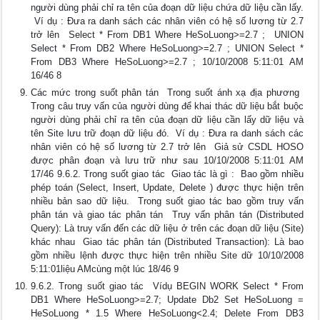
người dùng phải chỉ ra tên của đoạn dữ liệu chứa dữ liệu cần lấy.
 Ví dụ : Đưa ra danh sách các nhân viên có hệ số lương từ 2.7
trở lên  Select * From DB1 Where HeSoLuong>=2.7 ;  UNION
Select * From DB2 Where HeSoLuong>=2.7 ; UNION Select *
From DB3 Where HeSoLuong>=2.7 ; 10/10/2008 5:11:01 AM
16/46 8
Các mức trong suốt phân tán  Trong suốt ánh xạ địa phương 
Trong câu truy vấn của người dùng để khai thác dữ liệu bắt buộc
người dùng phải chỉ ra tên của đoạn dữ liệu cần lấy dữ liệu và
tên Site lưu trữ đoạn dữ liệu đó.  Ví dụ : Đưa ra danh sách các
nhân viên có hệ số lương từ 2.7 trở lên  Giả sử CSDL HOSO
được phân đoạn và lưu trữ như sau 10/10/2008 5:11:01 AM
17/46 9.6.2. Trong suốt giao tác  Giao tác là gì :  Bao gồm nhiều
phép toán (Select, Insert, Update, Delete ) được thực hiện trên
nhiều bản sao dữ liệu.  Trong suốt giao tác bao gồm truy vấn
phân tán và giao tác phân tán  Truy vấn phân tán (Distributed
Query): Là truy vấn đến các dữ liệu ở trên các đoạn dữ liệu (Site)
khác nhau  Giao tác phân tán (Distributed Transaction): Là bao
gồm nhiều lệnh được thực hiện trên nhiều Site dữ 10/10/2008
5:11:01liệu AMcùng một lúc 18/46 9
9.6.2. Trong suốt giao tác  Vídụ BEGIN WORK Select * From
DB1 Where HeSoLuong>=2.7; Update Db2 Set HeSoLuong =
HeSoLuong * 1.5 Where HeSoLuong<2.4; Delete From DB3