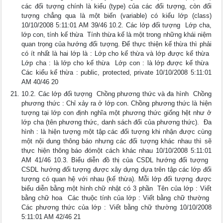
các đối tượng chính là kiểu (type) của các đối tượng, còn đối
tượng chẳng qua là một biến (variable) có kiểu lớp (class)
10/10/2008 5:11:01 AM 39/46 10.2. Các lớp đối tượng  Lớp cha,
lớp con, tính kế thừa  Tính thừa kế là một trong những khái niệm
quan trọng của hướng đối tượng. Để thực thiện kế thừa thì phải
có ít nhất là hai lớp là : Lớp cho kế thừa và lớp được kế thừa 
Lớp cha : là lớp cho kế thừa  Lớp con : là lớp được kế thừa 
Các kiểu kế thừa : public, protected, private 10/10/2008 5:11:01
AM 40/46 20
10.2. Các lớp đối tượng  Chồng phương thức và đa hình  Chồng
phương thức : Chỉ xảy ra ở lớp con. Chồng phương thức là hiện
tượng tại lớp con định nghĩa một phương thức giống hệt như ở
lớp cha (tên phương thức, danh sách đối của phương thức).  Đa
hình : là hiện tượng một tập các đối tượng khi nhận được cùng
một nội dung thông báo nhưng các đối tượng khác nhau thì sẽ
thực hiện thông báo đómột cách khác nhau 10/10/2008 5:11:01
AM 41/46 10.3. Biểu diễn đồ thị của CSDL hướng đối tượng 
CSDL hướng đối tượng được xây dựng dựa trên tập các lớp đối
tượng có quan hệ với nhau (kế thừa). Mỗi lớp đối tượng được
biểu diễn bằng một hình chữ nhật có 3 phần  Tên của lớp : Viết
bằng chữ hoa  Các thuộc tính của lớp : Viết bằng chữ thường 
Các phương thức của lớp : Viết bằng chữ thường 10/10/2008
5:11:01 AM 42/46 21