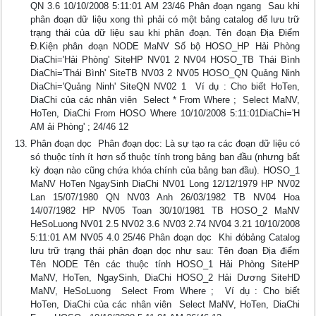
QN 3.6 10/10/2008 5:11:01 AM 23/46 Phân đoạn ngang  Sau khi
phân đoạn dữ liệu xong thì phải có một bảng catalog để lưu trữ
trạng thái của dữ liệu sau khi phân đoạn. Tên đoạn Địa Điểm
Đ.Kiện phân đoạn NODE MaNV Số bộ HOSO_HP Hải Phòng
DiaChi='Hải Phòng' SiteHP NV01 2 NV04 HOSO_TB Thái Bình
DiaChi='Thái Bình' SiteTB NV03 2 NV05 HOSO_QN Quảng Ninh
DiaChi='Quảng Ninh' SiteQN NV02 1  Ví dụ : Cho biết HoTen,
DiaChi của các nhân viên  Select * From Where ;  Select MaNV,
HoTen, DiaChi From HOSO Where 10/10/2008 5:11:01DiaChi='H
AM ải Phòng' ; 24/46 12
Phân đoạn dọc  Phân đoạn dọc: Là sự tạo ra các đoạn dữ liệu có
só thuộc tính ít hơn số thuộc tính trong bảng ban đầu (nhưng bất
kỳ đoạn nào cũng chứa khóa chính của bảng ban đầu). HOSO_1
MaNV HoTen NgaySinh DiaChi NV01 Long 12/12/1979 HP NV02
Lan 15/07/1980 QN NV03 Anh 26/03/1982 TB NV04 Hoa
14/07/1982 HP NV05 Toan 30/10/1981 TB HOSO_2 MaNV
HeSoLuong NV01 2.5 NV02 3.6 NV03 2.74 NV04 3.21 10/10/2008
5:11:01 AM NV05 4.0 25/46 Phân đoạn dọc  Khi đóbảng Catalog
lưu trữ trạng thái phân đoạn dọc như sau: Tên đoạn Địa điểm
Tên NODE Tên các thuộc tính HOSO_1 Hải Phòng SiteHP
MaNV, HoTen, NgaySinh, DiaChi HOSO_2 Hải Dương SiteHD
MaNV, HeSoLuong  Select From Where ;  Ví dụ : Cho biết
HoTen, DiaChi của các nhân viên  Select MaNV, HoTen, DiaChi