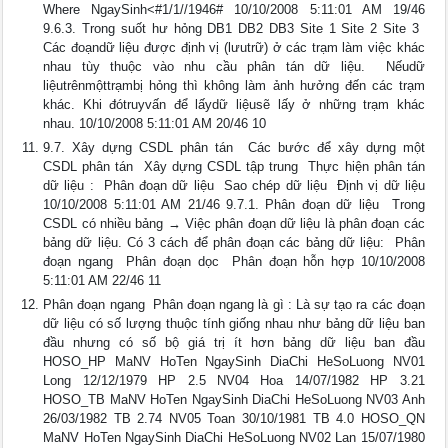
Where NgaySinh<#1/1//1946# 10/10/2008 5:11:01 AM 19/46
9.6.3. Trong suốt hư hỏng DB1 DB2 DB3 Site 1 Site 2 Site 3 
Các đoạndữ liệu được định vị (lưutrữ) ở các trạm làm việc khác
nhau tùy thuộc vào nhu cầu phân tán dữ liệu.  Nếudữ
liệutrênmộttrạmbị hỏng thì không làm ảnh hưởng đến các trạm
khác. Khi đótruyvấn để lấydữ liệusẽ lấy ở những trạm khác
nhau. 10/10/2008 5:11:01 AM 20/46 10
9.7. Xây dựng CSDL phân tán  Các bước để xây dựng một
CSDL phân tán  Xây dựng CSDL tập trung  Thực hiện phân tán
dữ liệu :  Phân đoạn dữ liệu  Sao chép dữ liệu  Định vị dữ liệu
10/10/2008 5:11:01 AM 21/46 9.7.1. Phân đoạn dữ liệu  Trong
CSDL có nhiều bảng → Việc phân đoạn dữ liệu là phân đoạn các
bảng dữ liệu. Có 3 cách để phân đoạn các bảng dữ liệu:  Phân
đoạn ngang  Phân đoạn dọc  Phân đoạn hỗn hợp 10/10/2008
5:11:01 AM 22/46 11
Phân đoạn ngang  Phân đoạn ngang là gì : Là sự tạo ra các đoạn
dữ liệu có số lượng thuộc tính giống nhau như bảng dữ liệu ban
đầu nhưng có số bộ giá trị ít hơn bảng dữ liệu ban đầu
HOSO_HP MaNV HoTen NgaySinh DiaChi HeSoLuong NV01
Long 12/12/1979 HP 2.5 NV04 Hoa 14/07/1982 HP 3.21
HOSO_TB MaNV HoTen NgaySinh DiaChi HeSoLuong NV03 Anh
26/03/1982 TB 2.74 NV05 Toan 30/10/1981 TB 4.0 HOSO_QN
MaNV HoTen NgaySinh DiaChi HeSoLuong NV02 Lan 15/07/1980