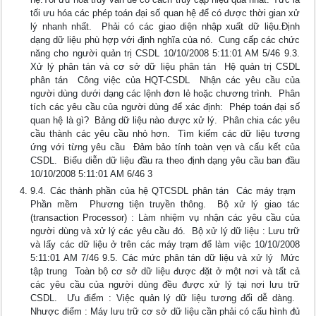
tối ưu hóa các phép toán đại số quan hệ để có được thời gian xử
lý nhanh nhất.  Phải có các giao diện nhập xuất dữ liệu.Định
dạng dữ liệu phù hợp với định nghĩa của nó.  Cung cấp các chức
năng cho người quản trị CSDL 10/10/2008 5:11:01 AM 5/46 9.3.
Xử lý phân tán và cơ sở dữ liệu phân tán  Hệ quản trị CSDL
phân tán  Công việc của HQT-CSDL  Nhận các yêu cầu của
người dùng dưới dạng các lệnh đơn lẻ hoặc chương trình.  Phân
tích các yêu cầu của người dùng để xác định:  Phép toán đại số
quan hệ là gì?  Bảng dữ liệu nào được xử lý.  Phân chia các yêu
cầu thành các yêu cầu nhỏ hơn.  Tìm kiếm các dữ liệu tương
ứng với từng yêu cầu  Đảm bảo tính toàn vẹn và cấu kết của
CSDL.  Biểu diễn dữ liệu đầu ra theo định dạng yêu cầu ban đầu
10/10/2008 5:11:01 AM 6/46 3
9.4. Các thành phần của hệ QTCSDL phân tán  Các máy trạm 
Phần mềm  Phương tiện truyền thông.  Bộ xử lý giao tác
(transaction Processor) : Làm nhiệm vụ nhận các yêu cầu của
người dùng và xử lý các yêu cầu đó.  Bộ xử lý dữ liệu : Lưu trữ
và lấy các dữ liệu ở trên các máy trạm để làm việc 10/10/2008
5:11:01 AM 7/46 9.5. Các mức phân tán dữ liệu và xử lý  Mức
tập trung  Toàn bộ cơ sở dữ liệu được đặt ở một nơi và tất cả
các yêu cầu của người dùng đều được xử lý tại nơi lưu trữ
CSDL.  Ưu điểm : Việc quản lý dữ liệu tương đối dễ dàng. 
Nhược điểm : Máy lưu trữ cơ sở dữ liệu cần phải có cấu hình đủ