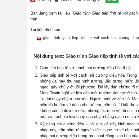
Bạn đang xem tài liệu
"Giáo trình Giao tiếp tinh tế với các
trên
Tài liệu đính kèm:
giao_trinh_giao_tiep_tinh_te_voi_cach_noi_cuong_die
Nội dung text: Giáo trình Giao tiếp tinh tế với c
Giao tiếp tinh tế với cách nói cường điệu hóa thuật
Giao tiếp tinh tế với cách nói cường điệu hóa Trong
phóng đại hay thu hẹp hình tượng, đặc trưng, mức độ
ngạc, gây chú ý ở đối phương. Để lấy dẫn chứng rõ n
Mark Twain ngồi xe lửa đến một trường đại học ở thủ 
lửa lại chạy chậm như rùa. Người soát vé đến hỏi Ma
hiện đó là tấm vé dành cho trẻ em, nên nói: “Thật thú v
không còn là đứa trẻ nữa, nhưng lúc mua vé tôi chỉ là
ruột và trách xe lửa chạy quá chậm bằng cách nói cườ
Kỹ năng nói cường điệu – nói quá để gây kinh ngạc 
pháp này, cần nắm rõ nguyên tắc: nghe có vẻ như nói
pháp nói cường điệu trong mọi hoạt động giao tiếp củ