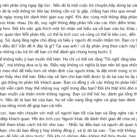
 nên phản ứng ngay lập tức. Nếu đó là một cuộc trò chuyện,hãy dừng lại vài
ếu đó là một thông tin liên lạc không cần xử lý gấp, chẳng hạn như qua email
ài ngày trong khi dành thời gian suy nghĩ. Khi đọc cùng một thông điệp phản
xúc khác nhau. Do đó, suy nghĩ thông điệp phản hồi vào các thời điểm khác
 hơn. Đôi khi việc giải thích một lời nhận xét hiểu sai về bạn vào lúc khác 
 quan tâm Mỗi phản hồi, có thể là tích cực và cũng có thể là tiêu cực, đến 
ng. Sử dụng lắng nghe chủ động và hiểu ý người đó muốn nhắm tới. Bạn có 
n điều đó? Vấn đề ở đây là gì? Tại sao anh / cô ấy phản ứng theo cách này
ra những câu trả lời để bạn có thể đánh giá chúng trong bước 3.
ể không hiểu ý bạn muốn thể hiện. Họ chỉ có thể nói rằng “Tôi nghĩ rằng báo
vậy”, mà không đưa ra lý do. Điều này không có nghĩa là bạn nên bỏ qua nhữ
t mẹo nhỏ để hiểu hơn về nhận định của người khác là đặt mình trong vị trí
m thấy như thế nào. Điều này sẽ làm cho bạn biết được lý do tại sao họ ấy 
 giá thông tin phản hồi khách quan. Bạn có đồng ý về các thông tin phản hồi
 một viễn cảnh thay thế những suy nghĩ trong đầu bạn? Đôi khi thật khó đón 
bạn muốn cải thiện mình không ngừng. Bạn có thể hỏi họ: đánh giá tổng t
m. Nếu đó là bạn bè của bạn, họ sẽ sẵn sàng lắng nghe và giúp bạn đánh 
ủa riêng mình để giúp bạn cải tiến.
cực, bạn nên chuyện với một số người bạn tốt của bạn và lắng nghe các t
 điệp khách quan. Hồi âm tích cực Người khác đã dành thời gian để chia sẻ 
 thể tham khảo cách trả lời như sau: - Nhắc lại điều bạn và người đó quan t
bạn, cho dù bạn đồng ý hay không đồng ý, và lý do tại sao - Tạo một không
heo để tiến về phía trước. Đôi khi có những điều không thể thỏa thuận, bạn