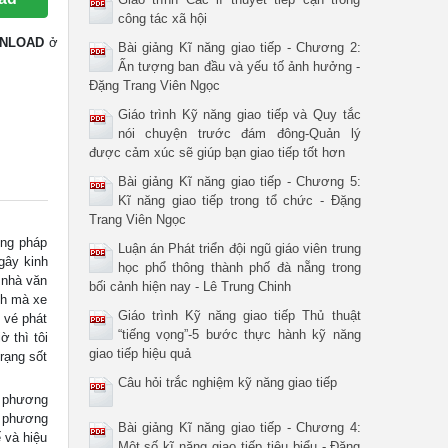
công tác xã hội
NLOAD
ở
Bài giảng Kĩ năng giao tiếp - Chương 2:
Ấn tượng ban đầu và yếu tố ảnh hưởng -
Đặng Trang Viên Ngọc
Giáo trình Kỹ năng giao tiếp và Quy tắc
nói chuyện trước đám đông-Quản lý
được cảm xúc sẽ giúp bạn giao tiếp tốt hơn
Bài giảng Kĩ năng giao tiếp - Chương 5:
Kĩ năng giao tiếp trong tổ chức - Đặng
Trang Viên Ngọc
ơng pháp
Luận án Phát triển đội ngũ giáo viên trung
gây kinh
học phổ thông thành phố đà nẵng trong
 nhà văn
bối cảnh hiện nay - Lê Trung Chinh
nh mà xe
Giáo trình Kỹ năng giao tiếp Thủ thuật
 vé phát
“tiếng vọng”-5 bước thực hành kỹ năng
ờ thì tôi
giao tiếp hiệu quả
rạng sốt
Câu hỏi trắc nghiệm kỹ năng giao tiếp
g phương
g phương
Bài giảng Kĩ năng giao tiếp - Chương 4:
 và hiệu
Một số kĩ năng giao tiếp tiêu biểu - Đặng