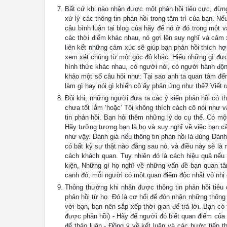
Bất cứ khi nào nhận được một phản hồi tiêu cực, đừng
xử lý các thông tin phản hồi trong tâm trí của bạn. N
câu bình luận tại blog của hãy để nó ở đó trong một v
các thời điểm khác nhau, nó gợi lên suy nghĩ và cảm 
liên kết những cảm xúc sẽ giúp bạn phản hồi thích hợp
xem xét chúng từ một góc độ khác. Hiểu những gì được
hình thức khác nhau, có người nói, có người hành độ
khảo một số câu hỏi như: Tại sao anh ta quan tâm đế
làm gì hay nói gì khiến cô ấy phản ứng như thế? Viết 
Đôi khi, những người đưa ra các ý kiến phản hồi có th
chưa tốt lắm ‘hoặc’ Tôi không thích cách cô nói như 
tin phản hồi. Bạn hỏi thêm những lý do cụ thể. Có mộ
Hãy tưởng tượng bạn là họ và suy nghĩ về việc bạn cả
như vậy. Đánh giá nếu thông tin phản hồi là đúng Đánh
có bất kỳ sự thật nào đằng sau nó, và điều này sẽ là
cách khách quan. Tuy nhiên đó là cách hiệu quả nếu 
kiện, Những gì họ nghĩ về những vấn đề bạn quan tâ
cạnh đó, mỗi người có một quan điểm độc nhất vô nhị c
Thông thường khi nhận được thông tin phản hồi tiêu 
phản hồi từ họ. Đó là cơ hổi để đón nhận những thông
với bạn, bạn nên sắp xếp thời gian để trả lời. Bạn có
được phản hồi) - Hãy để người đó biết quan điểm của 
để thảo luận - Đồng ý về kết luận và các bước tiếp t