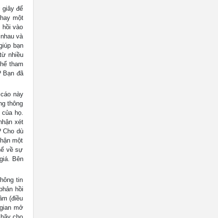
 giây để
 hay một
 hồi vào
 nhau và
giúp bạn
từ nhiều
thể tham
? Bạn đã
 cáo này
ng thông
 của họ.
nhận xét
? Cho dù
nhận một
hể về sự
giá. Bên
hông tin
phản hồi
âm (điều
 gian mở
 hãy cho