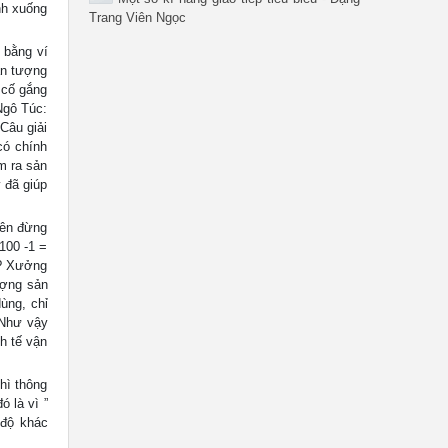
nh xuống
Trang Viên Ngọc
 bằng ví
ấn tượng
 cố gắng
Ngô Túc:
Câu giải
có chính
m ra sản
 đã giúp
nên đừng
100 -1 =
c? Xưởng
ượng sản
ùng, chỉ
 Như vậy
h tế vận
hì thông
ó là vì ”
 độ khác