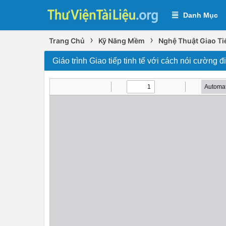
Danh Mục
›
›
Trang Chủ
Kỹ Năng Mềm
Nghệ Thuật Giao Ti
Giáo trình Giao tiếp tinh tế với cách nói cường đ