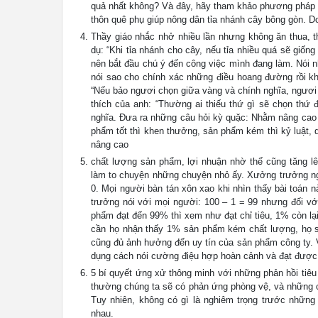
quả nhất không? Và đây, hãy tham khảo phương pháp m
thôn quê phụ giúp nông dân tỉa nhánh cây bông gòn. Do
Thầy giáo nhắc nhở nhiều lần nhưng không ăn thua, t
dụ: “Khi tỉa nhánh cho cây, nếu tỉa nhiều quá sẽ giố
nên bắt đầu chú ý đến công việc mình đang làm. Nói n
nói sao cho chính xác những điều hoang đường rồi kh
“Nếu bảo ngươi chọn giữa vàng và chính nghĩa, ngươi 
thích của anh: “Thường ai thiếu thứ gì sẽ chọn th
nghĩa. Đưa ra những câu hỏi kỳ quặc: Nhằm nâng cao 
phẩm tốt thì khen thưởng, sản phẩm kém thì kỷ luật, 
nâng cao
chất lượng sản phẩm, lợi nhuận nhờ thế cũng tăng l
làm to chuyện những chuyện nhỏ ấy. Xưởng trưởng ngh
0. Mọi người bàn tán xôn xao khi nhìn thấy bài toán
trưởng nói với mọi người: 100 – 1 = 99 nhưng đối vớ
phẩm đạt đến 99% thì xem như đạt chỉ tiêu, 1% còn lại
cần họ nhận thấy 1% sản phẩm kém chất lượng, họ s
cũng đủ ảnh hưởng đến uy tín của sản phẩm công ty. Vì
dụng cách nói cường điệu hợp hoàn cảnh và đạt được 
5 bí quyết ứng xử thông minh với những phản hồi tiê
thường chúng ta sẽ có phản ứng phòng vệ, và những cách
Tuy nhiên, không có gì là nghiêm trọng trước những
nhau.