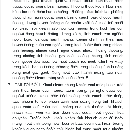
thöùc theá giôùi khaùch quan vaø nhaän thöùc baûn thaân mình
tröôùc cuoäc soáng beân ngoaøi. Phöông thöùc kòch: Noùi ñeán
kòch laø noùi ñeán haønh ñoäng. Phöông thöùc kòch laø phöông
thöùc phaûn aùnh cuoäc soáng baèng caùch baét chöôùc haønh
ñoäng, duøng haønh ñoäng cuûa nhaân vaät ñeå moâ taû moät
söï vieäc, söï kieän naøo ñoù. Con ngöôøi trong kòch laø con
ngöôøi ñang haønh ñoäng. Trong kòch, tính caùch con ngöôøi
ñöôïc boäc loä qua haønh ñoäng. Cuõng chính vì theá maø
haønh ñoäng cuûa con ngöôøi trong kòch ñöôïc ñaët trong nhieàu
tình huoáng, nhieàu caûnh ngoä khaùc nhau. Thoâng thöôøng,
trong nhöõng tình huoáng gay caán, caêng thaúng, tính caùch
con ngöôøi deã boäc loä moät caùch roõ neùt. Chính vì vaäy
trong kòch haønh ñoäng thöôøng ñaët trong nhöõng tình huoáng
xung ñoät gay gaét. Xung ñoät vaø haønh ñoäng taïo neân
nhöõng ñaëc ñieåm troïng yeáu cuûa kòch. 5
LOAÏI TÖÏ SÖÏ I. Khaùi nieäm chung Khaùc vôùi taùc phaåm tröõ
tình theå hieän caûm xuùc, taâm traïng, yù nghó cuûa con
ngöôøi tröôùc hieän thöïc ñôøi soáng moät caùch tröïc tieáp,
taùc phaåm töï söï phaûn aùnh ñôøi soáng trong tính khaùch
quan voán coù cuûa noù, thoâng qua heä thoáng söï kieän,
nhaân vaät, vôùi vai troø daãn daét cuûa moät ngöôøi keå
chuyeän. Tröôùc heát, khaùi nieäm tính khaùch quan ôû ñaây
mang moät tính töông ñoái, bôûi vì baát cöù moät hieän töôïng
khaùch quan naøo ñöôïc taùi hieän laïi trong moät taùc phaåm