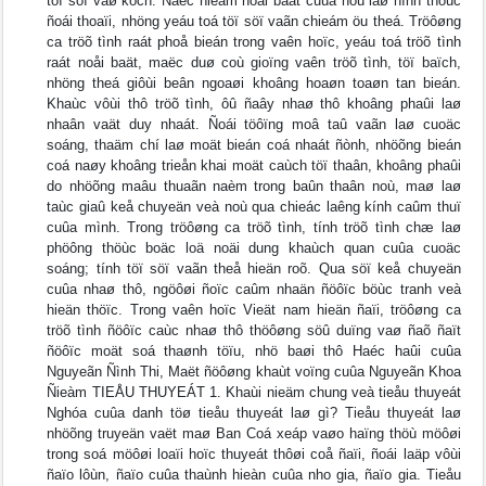
töï söï vaø kòch. Ñaëc ñieåm noåi baät cuûa noù laø hình thöùc
ñoái thoaïi, nhöng yeáu toá töï söï vaãn chieám öu theá. Tröôøng
ca tröõ tình raát phoå bieán trong vaên hoïc, yeáu toá tröõ tình
raát noåi baät, maëc duø coù gioïng vaên tröõ tình, töï baïch,
nhöng theá giôùi beân ngoaøi khoâng hoaøn toaøn tan bieán.
Khaùc vôùi thô tröõ tình, ôû ñaây nhaø thô khoâng phaûi laø
nhaân vaät duy nhaát. Ñoái töôïng moâ taû vaãn laø cuoäc
soáng, thaäm chí laø moät bieán coá nhaát ñònh, nhöõng bieán
coá naøy khoâng trieån khai moät caùch töï thaân, khoâng phaûi
do nhöõng maâu thuaãn naèm trong baûn thaân noù, maø laø
taùc giaû keå chuyeän veà noù qua chieác laêng kính caûm thuï
cuûa mình. Trong tröôøng ca tröõ tình, tính tröõ tình chæ laø
phöông thöùc boäc loä noäi dung khaùch quan cuûa cuoäc
soáng; tính töï söï vaãn theå hieän roõ. Qua söï keå chuyeän
cuûa nhaø thô, ngöôøi ñoïc caûm nhaän ñöôïc böùc tranh veà
hieän thöïc. Trong vaên hoïc Vieät nam hieän ñaïi, tröôøng ca
tröõ tình ñöôïc caùc nhaø thô thöôøng söû duïng vaø ñaõ ñaït
ñöôïc moät soá thaønh töïu, nhö baøi thô Haéc haûi cuûa
Nguyeãn Ñình Thi, Maët ñöôøng khaùt voïng cuûa Nguyeãn Khoa
Ñieàm TIEÅU THUYEÁT 1. Khaùi nieäm chung veà tieåu thuyeát
Nghóa cuûa danh töø tieåu thuyeát laø gì? Tieåu thuyeát laø
nhöõng truyeän vaët maø Ban Coá xeáp vaøo haïng thöù möôøi
trong soá möôøi loaïi hoïc thuyeát thôøi coå ñaïi, ñoái laäp vôùi
ñaïo lôùn, ñaïo cuûa thaùnh hieàn cuûa nho gia, ñaïo gia. Tieåu