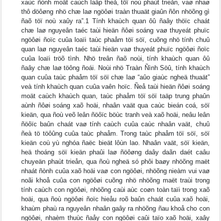
xaùc ñònh moät caùch laäp theå, töï noù phaùt trieån, vaø nhaø
thô döôøng nhö chæ laø ngöôøi traàn thuaät giaûn ñôn nhöõng gì
ñaõ töï noù xaûy ra”.1 Tính khaùch quan ôû ñaây thöïc chaát
chæ laø nguyeân taéc taùi hieän ñôøi soáng vaø thuyeát phuïc
ngöôøi ñoïc cuûa loaïi taùc phaåm töï söï, cuõng nhö tính chuû
quan laø nguyeân taéc taùi hieän vaø thuyeát phuïc ngöôøi ñoïc
cuûa loaïi tröõ tình. Nhö treân ñaõ noùi, tính khaùch quan ôû
ñaây chæ laø töông ñoái. Noùi nhö Traàn Ñình Söû, tính khaùch
quan cuûa taùc phaåm töï söï chæ laø “aûo giaùc ngheä thuaät”
veà tính khaùch quan cuûa vaên hoïc. Ñeå taùi hieän ñôøi soáng
moät caùch khaùch quan, taùc phaåm töï söï taäp trung phaûn
aùnh ñôøi soáng xaõ hoäi, nhaân vaät qua caùc bieán coá, söï
kieän, qua ñoù veõ leân ñöôïc böùc tranh veà xaõ hoäi, neâu leân
ñöôïc baûn chaát vaø tính caùch cuûa caùc nhaân vaät, chuû
ñeà tö töôûng cuûa taùc phaåm. Trong taùc phaåm töï söï, söï
kieän coù yù nghóa ñaëc bieät lôùn lao. Nhaân vaät, söï kieän,
heä thoáng söï kieän phaûi laø ñöôøng daây daãn daét caâu
chuyeän phaùt trieån, qua ñoù ngheä só phôi baøy nhöõng maët
nhaát ñònh cuûa xaõ hoäi vaø con ngöôøi, nhöõng nieàm vui vaø
noãi khoå cuûa con ngöôøi cuõng nhö nhöõng maët traùi trong
tính caùch con ngöôøi, nhöõng caùi aùc coøn toàn taïi trong xaõ
hoäi, qua ñoù ngöôøi ñoïc hieåu roõ baûn chaát cuûa xaõ hoäi,
khaùm phaù ra nguyeân nhaân gaây ra nhöõng ñau khoå cho con
ngöôøi, nhaèm thuùc ñaåy con ngöôøi caûi taïo xaõ hoäi, xaây