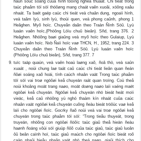
haún söùc soáng cuûa hình töôïng ngheä thuaät. Chi tieát trong
taùc phaåm töï söï thöôøng mang chaát vaên xuoâi, xöông xaåu
nhaát. Ta baét gaëp caùc chi tieát veà chaân dung, ngoaïi hình,
veà taâm lyù, sinh lyù, thoùi quen, veà phong caûnh, phong 1
Heâghen. Myõ hoïc. Chuyeån daãn theo Traàn Ñình Söû. Lyù
luaän vaên hoïc,(Phöông Löïu chuû bieân). Sñd, trang 376. 2
Heâghen. Nhöõng baøi giaûng veà myõ hoïc theo Gulaiup, Lyù
luaän vaên hoïc. Nxb Ñaïi hoïc vaø THCN, H., 1952, trang 224. 3
Chuyeån daãn theo Traàn Ñình Söû. Lyù luaän vaên hoïc
(Phöông Löïu chuû bieân), Sñd, trang 377. 7
tuïc taäp quaùn, veà vaên hoaù laøng xaõ, ñoâ thò, veà saûn
xuaát , noùi chung laø taát caû caùc chi tieát lieân quan ñeán
ñôøi soáng xaõ hoäi, tính caùch nhaân vaät Trong taùc phaåm
töï söï vai troø ngöôøi keå chuyeän raát quan troïng. Coù theå
noùi khoâng moät trang naøo, moät doøng naøo laïi vaéng maët
ngöôøi keå chuyeän. Ngöôøi keå chuyeän nhö bieát heát moïi
vieäc, keå caû nhöõng yù nghó thaàm kín nhaát cuûa caùc
nhaân vaät ngöôøi keå chuyeän cuõng ñeàu bieát tröôùc vaø keå
laïi cho ngöôøi ñoïc. Gocrky ñaõ noùi veà vai troø ngöôøi keå
chuyeän trong taùc phaåm töï söï: “Trong tieåu thuyeát, trong
truyeän, nhöõng con ngöôøi ñöôïc taùc giaû theå hieän ñeàu
haønh ñoäng vôùi söï giuùp ñôõ cuûa taùc giaû, taùc giaû luoân
ôû beân caïnh hoï, taùc giaû maùch cho ngöôøi ñoïc bieát roõ
caàn phaûi hieåu nhaân vaät nhö theá naøo, giaûi thích cho