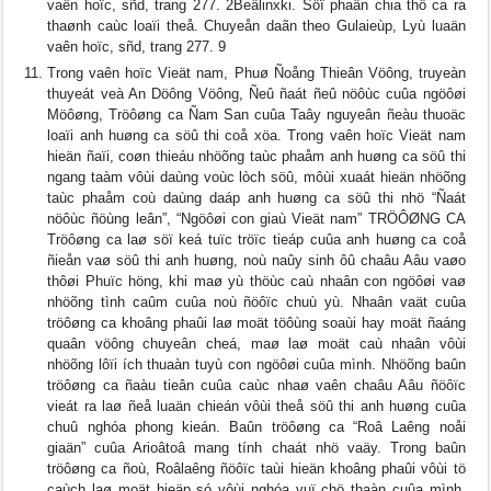
vaên hoïc, sñd, trang 277. 2Beâlinxki. Söï phaân chia thô ca ra
thaønh caùc loaïi theå. Chuyeån daãn theo Gulaieùp, Lyù luaän
vaên hoïc, sñd, trang 277. 9
Trong vaên hoïc Vieät nam, Phuø Ñoång Thieân Vöông, truyeàn
thuyeát veà An Döông Vöông, Ñeû ñaát ñeû nöôùc cuûa ngöôøi
Möôøng, Tröôøng ca Ñam San cuûa Taây nguyeân ñeàu thuoäc
loaïi anh huøng ca söû thi coå xöa. Trong vaên hoïc Vieät nam
hieän ñaïi, coøn thieáu nhöõng taùc phaåm anh huøng ca söû thi
ngang taàm vôùi daùng voùc lòch söû, môùi xuaát hieän nhöõng
taùc phaåm coù daùng daáp anh huøng ca söû thi nhö “Ñaát
nöôùc ñöùng leân”, “Ngöôøi con giaù Vieät nam” TRÖÔØNG CA
Tröôøng ca laø söï keá tuïc tröïc tieáp cuûa anh huøng ca coå
ñieån vaø söû thi anh huøng, noù naûy sinh ôû chaâu Aâu vaøo
thôøi Phuïc höng, khi maø yù thöùc caù nhaân con ngöôøi vaø
nhöõng tình caûm cuûa noù ñöôïc chuù yù. Nhaân vaät cuûa
tröôøng ca khoâng phaûi laø moät töôùng soaùi hay moät ñaáng
quaân vöông chuyeân cheá, maø laø moät caù nhaân vôùi
nhöõng lôïi ích thuaàn tuyù con ngöôøi cuûa mình. Nhöõng baûn
tröôøng ca ñaàu tieân cuûa caùc nhaø vaên chaâu Aâu ñöôïc
vieát ra laø ñeå luaän chieán vôùi theå söû thi anh huøng cuûa
chuû nghóa phong kieán. Baûn tröôøng ca “Roâ Laêng noåi
giaän” cuûa Arioâtoâ mang tính chaát nhö vaäy. Trong baûn
tröôøng ca ñoù, Roâlaêng ñöôïc taùi hieän khoâng phaûi vôùi tö
caùch laø moät hieäp só vôùi nghóa vuï chö thaàn cuûa mình,