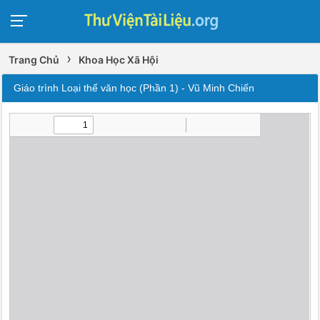
›
Trang Chủ
Khoa Học Xã Hội
Giáo trình Loại thể văn học (Phần 1) - Vũ Minh Chiến