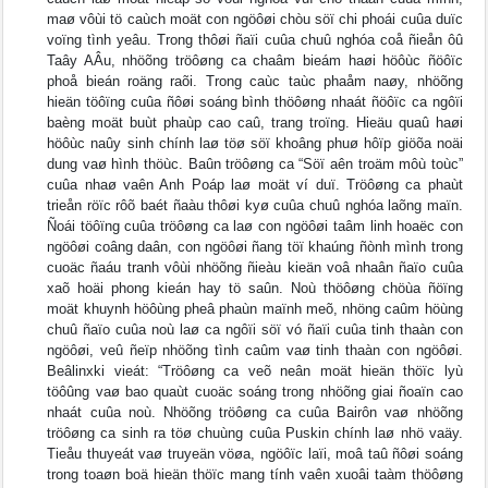
maø vôùi tö caùch moät con ngöôøi chòu söï chi phoái cuûa duïc
voïng tình yeâu. Trong thôøi ñaïi cuûa chuû nghóa coå ñieån ôû
Taây AÂu, nhöõng tröôøng ca chaâm bieám haøi höôùc ñöôïc
phoå bieán roäng raõi. Trong caùc taùc phaåm naøy, nhöõng
hieän töôïng cuûa ñôøi soáng bình thöôøng nhaát ñöôïc ca ngôïi
baèng moät buùt phaùp cao caû, trang troïng. Hieäu quaû haøi
höôùc naûy sinh chính laø töø söï khoâng phuø hôïp giöõa noäi
dung vaø hình thöùc. Baûn tröôøng ca “Söï aên troäm môù toùc”
cuûa nhaø vaên Anh Poáp laø moät ví duï. Tröôøng ca phaùt
trieån röïc rôõ baét ñaàu thôøi kyø cuûa chuû nghóa laõng maïn.
Ñoái töôïng cuûa tröôøng ca laø con ngöôøi taâm linh hoaëc con
ngöôøi coâng daân, con ngöôøi ñang töï khaúng ñònh mình trong
cuoäc ñaáu tranh vôùi nhöõng ñieàu kieän voâ nhaân ñaïo cuûa
xaõ hoäi phong kieán hay tö saûn. Noù thöôøng chöùa ñöïng
moät khuynh höôùng pheâ phaùn maïnh meõ, nhöng caûm höùng
chuû ñaïo cuûa noù laø ca ngôïi söï vó ñaïi cuûa tinh thaàn con
ngöôøi, veû ñeïp nhöõng tình caûm vaø tinh thaàn con ngöôøi.
Beâlinxki vieát: “Tröôøng ca veõ neân moät hieän thöïc lyù
töôûng vaø bao quaùt cuoäc soáng trong nhöõng giai ñoaïn cao
nhaát cuûa noù. Nhöõng tröôøng ca cuûa Bairôn vaø nhöõng
tröôøng ca sinh ra töø chuùng cuûa Puskin chính laø nhö vaäy.
Tieåu thuyeát vaø truyeän vöøa, ngöôïc laïi, moâ taû ñôøi soáng
trong toaøn boä hieän thöïc mang tính vaên xuoâi taàm thöôøng