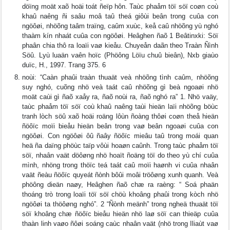
döïng moät xaõ hoäi toát ñeïp hôn. Taùc phaåm töï söï coøn coù
khaû naêng ñi saâu moâ taû theá giôùi beân trong cuûa con
ngöôøi, nhöõng taâm traïng, caûm xuùc, keå caû nhöõng yù nghó
thaàm kín nhaát cuûa con ngöôøi. Heâghen ñaõ 1 Beâtinxki: Söï
phaân chia thô ra loaïi vaø kieåu. Chuyeån daãn theo Traàn Ñình
Söû. Lyù luaän vaên hoïc (Phöông Löïu chuû bieân), Nxb giaùo
duïc, H., 1997. Trang 375. 6
noùi: “Caàn phaûi traàn thuaät veà nhöõng tình caûm, nhöõng
suy nghó, cuõng nhö veà taát caû nhöõng gì beà ngoaøi nhö
moät caùi gì ñaõ xaåy ra, ñaõ noùi ra, ñaõ nghó ra” 1. Nhö vaäy,
taùc phaåm töï söï coù khaû naêng taùi hieän laïi nhöõng böùc
tranh lòch söû xaõ hoäi roäng lôùn ñoàng thôøi coøn theå hieän
ñöôïc moïi bieåu hieän beân trong vaø beân ngoaøi cuûa con
ngöôøi. Con ngöôøi ôû ñaây ñöôïc mieâu taû trong moái quan
heä ña daïng phöùc taïp vôùi hoaøn caûnh. Trong taùc phaåm töï
söï, nhaân vaät döôøng nhö hoaït ñoäng töï do theo yù chí cuûa
mình, nhöng trong thöïc teá taát caû moïi haønh vi cuûa nhaân
vaät ñeàu ñöôïc quyeát ñònh bôûi moâi tröôøng xunh quanh. Veà
phöông dieän naøy, Heâghen ñaõ chæ ra raèng: “ Soá phaän
thoáng trò trong loaïi töï söï chöù khoâng phaûi trong kòch nhö
ngöôøi ta thöôøng nghó”. 2 “Ñònh meänh” trong ngheä thuaät töï
söï khoâng chæ ñöôïc bieåu hieän nhö laø söï can thieäp cuûa
thaàn linh vaøo ñôøi soáng caùc nhaân vaät (nhö trong Iliaùt vaø