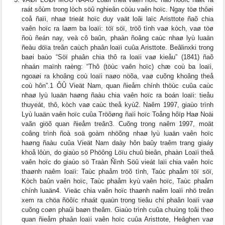
raát sôùm trong lòch söû nghieân cöùu vaên hoïc. Ngay töø thôøi
coå ñaïi, nhaø trieát hoïc duy vaät loãi laïc Aristtote ñaõ chia
vaên hoïc ra laøm ba loaïi: töï söï, tröõ tình vaø kòch, vaø töø
ñoù ñeán nay, veà cô baûn, phaàn ñoâng caùc nhaø lyù luaän
ñeàu döïa treân caùch phaân loaïi cuûa Aristtote. Beâlinxki trong
baøi baùo “Söï phaân chia thô ra loaïi vaø kieåu” (1841) ñaõ
nhaán maïnh raèng: “Thô (töùc vaên hoïc) chæ coù ba loaïi,
ngoaøi ra khoâng coù loaïi naøo nöõa, vaø cuõng khoâng theå
coù hôn”.1 ÔÛ Vieät Nam, quan ñieåm chính thöùc cuûa caùc
nhaø lyù luaän haøng ñaàu chia vaên hoïc ra boán loaïi: tieåu
thuyeát, thô, kòch vaø caùc theå kyù2. Naêm 1997, giaùo trình
Lyù luaän vaên hoïc cuûa Tröôøng ñaïi hoïc Toång hôïp Haø Noäi
vaãn giöõ quan ñieåm treân3. Cuõng trong naêm 1997, moät
coâng trình ñoà soä goàm nhöõng nhaø lyù luaän vaên hoïc
haøng ñaàu cuûa Vieät Nam daày hôn baûy traêm trang giaáy
khoå lôùn, do giaùo sö Phöông Löïu chuû bieân, phaàn Loaïi theå
vaên hoïc do giaùo sö Traàn Ñình Söû vieát laïi chia vaên hoïc
thaønh naêm loaïi: Taùc phaåm tröõ tình, Taùc phaåm töï söï,
Kòch baûn vaên hoïc, Taùc phaåm kyù vaên hoïc, Taùc phaåm
chính luaän4. Vieäc chia vaên hoïc thaønh naêm loaïi nhö treân
xem ra chöa ñöôïc nhaát quaùn trong tieâu chí phaân loaïi vaø
cuõng coøn phaûi baøn theâm. Giaùo trình cuûa chuùng toâi theo
quan ñieåm phaân loaïi vaên hoïc cuûa Aristtote, Heâghen vaø