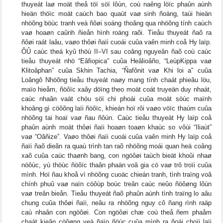
thuyeát laø moät theå töï söï lôùn, coù naêng löïc phaûn aùnh
hieän thöïc moät caùch bao quaùt vaø sinh ñoäng, taùi hieän
nhöõng böùc tranh veà ñôøi soáng thoâng qua nhöõng tính caùch
vaø hoaøn caûnh ñieån hình roäng raõi. Tieåu thuyeát ñaõ ra
ñôøi raát laâu, vaøo thôøi ñaïi cuoái cuûa vaên minh coå Hy laïp.
ÔÛ caùc theá kyû thöù II–VI sau coâng nguyeân ñaõ coù caùc
tieåu thuyeát nhö “Eâfiopica” cuûa Heâlioâño, “LeùpKippa vaø
Klitoâphan” cuûa Skhin Tachia, “Ñafônit vaø Khi loi a” cuûa
Loângô Nhöõng tieåu thuyeát naøy mang tính chaát phieâu löu,
maïo hieåm, ñöôïc xaây döïng theo moät coát truyeän duy nhaát,
caùc nhaân vaät chòu söï chi phoái cuûa moät söùc maïnh
khoâng gì cöôõng laïi ñöôïc, khieán hoï rôi vaøo vöïc thaúm cuûa
nhöõng tai hoaï vaø ñau ñôùn. Caùc tieåu thuyeát Hy laïp coå
phaûn aùnh moät thôøi ñaïi hoaøn toaøn khaùc so vôùi “Iliaùt”
vaø “Oâñize”. Vaøo thôøi ñaïi cuoái cuûa vaên minh Hy laïp coå
ñaïi ñaõ dieãn ra quaù trình tan raõ nhöõng moái quan heä coâng
xaõ cuûa caùc thaønh bang, con ngöôøi taùch bieät khoûi nhaø
nöôùc, yù thöùc ñöôïc thaân phaän voâ gia cö vaø trô troïi cuûa
mình. Hoï ñau khoå vì nhöõng cuoäc chieán tranh, tình traïng voâ
chính phuû vaø naïn cöôùp boùc treân caùc neûo ñöôøng lôùn
vaø treân bieån. Tieåu thuyeát ñaõ phaûn aùnh tình traïng lo aâu
chung cuûa thôøi ñaïi, neâu ra nhöõng nguy cô ñang rình raäp
caù nhaân con ngöôøi. Con ngöôøi chæ coù theå ñem phaåm
chaát kieân cöôøng veà ñaïo ñöùc cuûa mình ra ñoái choïi laïi