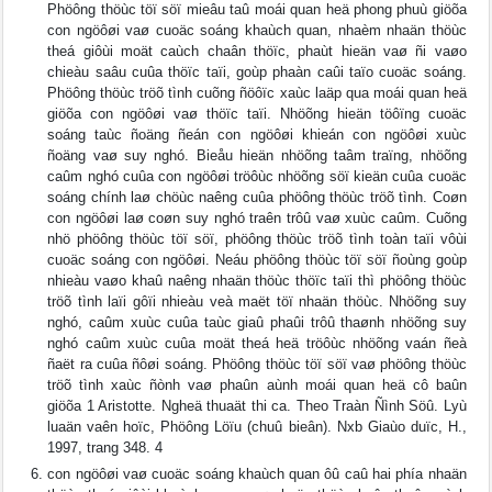
Phöông thöùc töï söï mieâu taû moái quan heä phong phuù giöõa
con ngöôøi vaø cuoäc soáng khaùch quan, nhaèm nhaän thöùc
theá giôùi moät caùch chaân thöïc, phaùt hieän vaø ñi vaøo
chieàu saâu cuûa thöïc taïi, goùp phaàn caûi taïo cuoäc soáng.
Phöông thöùc tröõ tình cuõng ñöôïc xaùc laäp qua moái quan heä
giöõa con ngöôøi vaø thöïc taïi. Nhöõng hieän töôïng cuoäc
soáng taùc ñoäng ñeán con ngöôøi khieán con ngöôøi xuùc
ñoäng vaø suy nghó. Bieåu hieän nhöõng taâm traïng, nhöõng
caûm nghó cuûa con ngöôøi tröôùc nhöõng söï kieän cuûa cuoäc
soáng chính laø chöùc naêng cuûa phöông thöùc tröõ tình. Coøn
con ngöôøi laø coøn suy nghó traên trôû vaø xuùc caûm. Cuõng
nhö phöông thöùc töï söï, phöông thöùc tröõ tình toàn taïi vôùi
cuoäc soáng con ngöôøi. Neáu phöông thöùc töï söï ñoùng goùp
nhieàu vaøo khaû naêng nhaän thöùc thöïc taïi thì phöông thöùc
tröõ tình laïi gôïi nhieàu veà maët töï nhaän thöùc. Nhöõng suy
nghó, caûm xuùc cuûa taùc giaû phaûi trôû thaønh nhöõng suy
nghó caûm xuùc cuûa moät theá heä tröôùc nhöõng vaán ñeà
ñaët ra cuûa ñôøi soáng. Phöông thöùc töï söï vaø phöông thöùc
tröõ tình xaùc ñònh vaø phaûn aùnh moái quan heä cô baûn
giöõa 1 Aristotte. Ngheä thuaät thi ca. Theo Traàn Ñình Söû. Lyù
luaän vaên hoïc, Phöông Löïu (chuû bieân). Nxb Giaùo duïc, H.,
1997, trang 348. 4
con ngöôøi vaø cuoäc soáng khaùch quan ôû caû hai phía nhaän