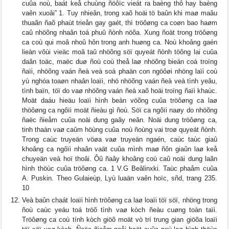
cuûa noù, baát keå chuùng ñöôïc vieát ra baèng thô hay baèng
vaên xuoâi” 1. Tuy nhieân, trong xaõ hoäi tö baûn khi maø maâu
thuaãn ñaõ phaùt trieån gay gaét, thì tröôøng ca coøn bao haøm
caû nhöõng nhaân toá phuû ñònh nöõa. Xung ñoät trong tröôøng
ca coù qui moâ nhoû hôn trong anh huøng ca. Noù khoâng gaén
lieàn vôùi vieäc moâ taû nhöõng söï quyeát ñònh töông lai cuûa
daân toäc, maëc duø ñoù coù theå laø nhöõng bieán coá troïng
ñaïi, nhöõng vaán ñeà veà soá phaän con ngöôøi nhöng laïi coù
yù nghóa toaøn nhaân loaïi, nhö nhöõng vaán ñeà veà tình yeâu,
tình baïn, töï do vaø nhöõng vaán ñeà xaõ hoäi troïng ñaïi khaùc.
Moät daáu hieäu loaïi hình beàn vöõng cuûa tröôøng ca laø
thöôøng ca ngôïi moät ñieàu gì ñoù. Söï ca ngôïi naøy do nhöõng
ñaëc ñieåm cuûa noäi dung gaây neân. Noäi dung tröôøng ca,
tinh thaàn vaø caûm höùng cuûa noù ñoùng vai troø quyeát ñònh.
Trong caùc truyeän vöøa vaø truyeän ngaén, caùc taùc giaû
khoâng ca ngôïi nhaân vaät cuûa mình maø ñôn giaûn laø keå
chuyeän veà hoï thoâi. Ôû ñaây khoâng coù caû noäi dung laãn
hình thöùc cuûa tröôøng ca. 1 V.G Beâlinxki. Taùc phaåm cuûa
A. Puskin. Theo Gulaieùp, Lyù luaän vaên hoïc, sñd, trang 235.
10
Veà baûn chaát loaïi hình tröôøng ca laø loaïi töï söï, nhöng trong
ñoù caùc yeáu toá tröõ tình vaø kòch ñeàu cuøng toàn taïi.
Tröôøng ca coù tính kòch giöõ moät vò trí trung gian giöõa loaïi