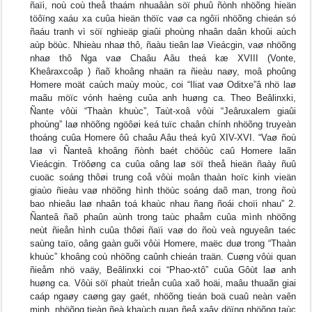
ñaïi, noù coù theå thaám nhuaâàn söï phuû ñònh nhöõng hieän
töôïng xaáu xa cuûa hieän thöïc vaø ca ngôïi nhöõng chieán só
ñaáu tranh vì söï nghieäp giaûi phoùng nhaân daân khoûi aùch
aùp böùc. Nhieàu nhaø thô, ñaàu tieân laø Vieácgin, vaø nhöõng
nhaø thô Nga vaø Chaâu Aâu theá kæ XVIII (Vonte,
Kheâraxcoâp ) ñaõ khoâng nhaän ra ñieàu naøy, moâ phoûng
Homere moät caùch maùy moùc, coi “Iliat vaø Oditxe”â nhö laø
maãu möïc vónh haèng cuûa anh huøng ca. Theo Beâlinxki,
Ñante vôùi “Thaàn khuùc”, Taùt-xoâ vôùi “Jeâruxalem giaûi
phoùng” laø nhöõng ngöôøi keá tuïc chaân chính nhöõng truyeàn
thoáng cuûa Homere ôû chaâu Aâu theá kyû XIV-XVI. “Vaø ñoù
laø vì Ñanteâ khoâng ñònh baét chöôùc caû Homere laãn
Vieácgin. Tröôøng ca cuûa oâng laø söï theå hieän ñaày ñuû
cuoäc soáng thôøi trung coå vôùi moân thaàn hoïc kinh vieän
giaùo ñieàu vaø nhöõng hình thöùc soáng daõ man, trong ñoù
bao nhieâu laø nhaân toá khaùc nhau ñang ñoái choïi nhau” 2.
Ñanteâ ñaõ phaûn aùnh trong taùc phaåm cuûa mình nhöõng
neùt ñieån hình cuûa thôøi ñaïi vaø do ñoù veà nguyeân taéc
saùng taïo, oâng gaàn guõi vôùi Homere, maëc duø trong “Thaàn
khuùc” khoâng coù nhöõng caûnh chieán traän. Cuøng vôùi quan
ñieåm nhö vaäy, Beâlinxki coi “Phao-xtô” cuûa Gôùt laø anh
huøng ca. Vôùi söï phaùt trieån cuûa xaõ hoäi, maâu thuaãn giai
caáp ngaøy caøng gay gaét, nhöõng tieán boä cuaû neàn vaên
minh, nhöõng tieàn ñeà khaùch quan ñeå xaây döïng nhöõng taùc