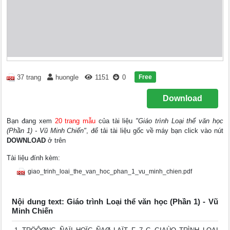
Free
37 trang
huongle
1151
0
Download
Bạn đang xem
20 trang mẫu
của tài liệu
"Giáo trình Loại thể văn học
(Phần 1) - Vũ Minh Chiến"
, để tải tài liệu gốc về máy bạn click vào nút
DOWNLOAD
ở trên
Tài liệu đính kèm:
giao_trinh_loai_the_van_hoc_phan_1_vu_minh_chien.pdf
Nội dung text: Giáo trình Loại thể văn học (Phần 1) - Vũ
Minh Chiến