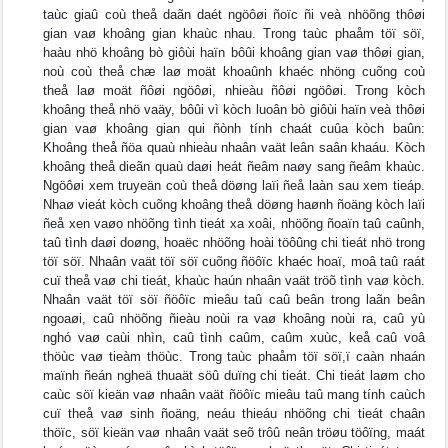
taùc giaû coù theå daãn daét ngöôøi ñoïc ñi veà nhöõng thôøi
gian vaø khoâng gian khaùc nhau. Trong taùc phaåm töï söï,
haàu nhö khoâng bò giôùi haïn bôûi khoâng gian vaø thôøi gian,
noù coù theå chæ laø moät khoaûnh khaéc nhöng cuõng coù
theå laø moät ñôøi ngöôøi, nhieàu ñôøi ngöôøi. Trong kòch
khoâng theå nhö vaäy, bôûi vì kòch luoân bò giôùi haïn veà thôøi
gian vaø khoâng gian qui ñònh tính chaát cuûa kòch baûn:
Khoâng theå ñöa quaù nhieàu nhaân vaät leân saân khaáu. Kòch
khoâng theå dieãn quaù daøi heát ñeâm naøy sang ñeâm khaùc.
Ngöôøi xem truyeän coù theå döøng laïi ñeå laàn sau xem tieáp.
Nhaø vieát kòch cuõng khoâng theå döøng haønh ñoäng kòch laïi
ñeå xen vaøo nhöõng tình tieát xa xoâi, nhöõng ñoaïn taû caûnh,
taû tình daøi doøng, hoaëc nhöõng hoài töôûng chi tieát nhö trong
töï söï. Nhaân vaät töï söï cuõng ñöôïc khaéc hoaï, moâ taû raát
cuï theå vaø chi tieát, khaùc haún nhaân vaät tröõ tình vaø kòch.
Nhaân vaät töï söï ñöôïc mieâu taû caû beân trong laãn beân
ngoaøi, caû nhöõng ñieàu noùi ra vaø khoâng noùi ra, caû yù
nghó vaø caùi nhìn, caû tình caûm, caûm xuùc, keå caû voâ
thöùc vaø tieàm thöùc. Trong taùc phaåm töï söï,ï caàn nhaán
maïnh ñeán ngheä thuaät söû duïng chi tieát. Chi tieát laøm cho
caùc söï kieän vaø nhaân vaät ñöôïc mieâu taû mang tính caùch
cuï theå vaø sinh ñoäng, neáu thieáu nhöõng chi tieát chaân
thöïc, söï kieän vaø nhaân vaät seõ trôû neân tröøu töôïng, maát