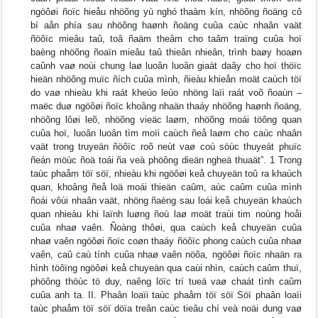
ngöôøi ñoïc hieåu nhöõng yù nghó thaàm kín, nhöõng ñoäng cô
bí aån phía sau nhöõng haønh ñoäng cuûa caùc nhaân vaät
ñöôïc mieâu taû, toâ ñaäm theâm cho taâm traïng cuûa hoï
baèng nhöõng ñoaïn mieâu taû thieân nhieân, trình baøy hoaøn
caûnh vaø noùi chung laø luoân luoân giaät daây cho hoï thöïc
hieän nhöõng muïc ñích cuûa mình, ñieàu khieån moät caùch töï
do vaø nhieàu khi raát kheùo leùo nhöng laïi raát voõ ñoaùn –
maëc duø ngöôøi ñoïc khoâng nhaän thaáy nhöõng haønh ñoäng,
nhöõng lôøi leõ, nhöõng vieäc laøm, nhöõng moái töông quan
cuûa hoï, luoân luoân tìm moïi caùch ñeå laøm cho caùc nhaân
vaät trong truyeän ñöôïc roõ neùt vaø coù söùc thuyeát phuïc
ñeán möùc ñoä toái ña veà phöông dieän ngheä thuaät”. 1 Trong
taùc phaåm töï söï, nhieàu khi ngöôøi keå chuyeän toû ra khaùch
quan, khoâng ñeå loä moái thieän caûm, aùc caûm cuûa mình
ñoái vôùi nhaân vaät, nhöng ñaèng sau loái keå chuyeän khaùch
quan nhieàu khi laïnh luøng ñoù laø moät traùi tim noùng hoåi
cuûa nhaø vaên. Ñoàng thôøi, qua caùch keå chuyeän cuûa
nhaø vaên ngöôøi ñoïc coøn thaáy ñöôïc phong caùch cuûa nhaø
vaên, caû caù tính cuûa nhaø vaên nöõa, ngöôøi ñoïc nhaän ra
hình töôïng ngöôøi keå chuyeän qua caùi nhìn, caùch caûm thuï,
phöông thöùc tö duy, naêng löïc trí tueä vaø chaát tình caûm
cuûa anh ta. II. Phaân loaïi taùc phaåm töï söï Söï phaân loaïi
taùc phaåm töï söï döïa treân caùc tieâu chí veà noäi dung vaø