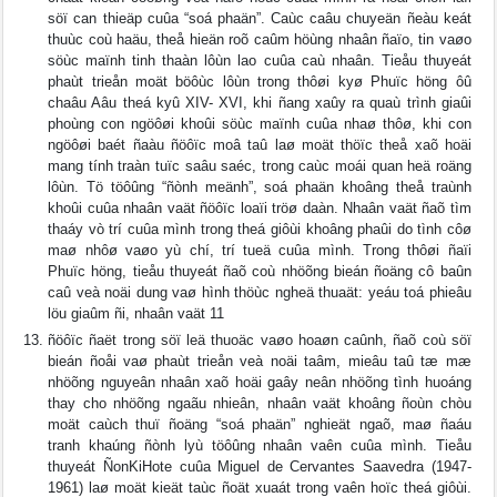
söï can thieäp cuûa “soá phaän”. Caùc caâu chuyeän ñeàu keát
thuùc coù haäu, theå hieän roõ caûm höùng nhaân ñaïo, tin vaøo
söùc maïnh tinh thaàn lôùn lao cuûa caù nhaân. Tieåu thuyeát
phaùt trieån moät böôùc lôùn trong thôøi kyø Phuïc höng ôû
chaâu Aâu theá kyû XIV- XVI, khi ñang xaûy ra quaù trình giaûi
phoùng con ngöôøi khoûi söùc maïnh cuûa nhaø thôø, khi con
ngöôøi baét ñaàu ñöôïc moâ taû laø moät thöïc theå xaõ hoäi
mang tính traàn tuïc saâu saéc, trong caùc moái quan heä roäng
lôùn. Tö töôûng “ñònh meänh”, soá phaän khoâng theå traùnh
khoûi cuûa nhaân vaät ñöôïc loaïi tröø daàn. Nhaân vaät ñaõ tìm
thaáy vò trí cuûa mình trong theá giôùi khoâng phaûi do tình côø
maø nhôø vaøo yù chí, trí tueä cuûa mình. Trong thôøi ñaïi
Phuïc höng, tieåu thuyeát ñaõ coù nhöõng bieán ñoäng cô baûn
caû veà noäi dung vaø hình thöùc ngheä thuaät: yeáu toá phieâu
löu giaûm ñi, nhaân vaät 11
ñöôïc ñaët trong söï leä thuoäc vaøo hoaøn caûnh, ñaõ coù söï
bieán ñoåi vaø phaùt trieån veà noäi taâm, mieâu taû tæ mæ
nhöõng nguyeân nhaân xaõ hoäi gaây neân nhöõng tình huoáng
thay cho nhöõng ngaãu nhieân, nhaân vaät khoâng ñoùn chòu
moät caùch thuï ñoäng “soá phaän” nghieät ngaõ, maø ñaáu
tranh khaúng ñònh lyù töôûng nhaân vaên cuûa mình. Tieåu
thuyeát ÑonKiHote cuûa Miguel de Cervantes Saavedra (1947-
1961) laø moät kieät taùc ñoät xuaát trong vaên hoïc theá giôùi.