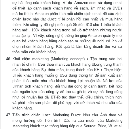
sự hài lòng của khách hàng. Ví dụ: Amazon.com sử dụng email
để thiết lập danh sách khách hàng về sách, âm nhạc và DVDs
mà họ thích. Amazon phân tích mỗi chiến dịch email để xác định
chiến lược nào đạt được tỉ lệ phản hồi cao nhất và mua hàng
thêm. Khi công ty đề nghị món quá $5 đến $10 cho 1 triệu khách
hàng mới, 150k khách hàng trong số đó trở thành những người
mua lặp lại. Vì vậy, công nghệ thông tin giúp Amazon quản lý mối
quan hệ khách hàng bằng cách tạo ra những đề nghị có ích để
chọn nhóm khách hàng. Kết quả là làm tăng doanh thu và sự
thõa mãn của khách hàng.
Khái niệm marketing (Marketing concept) • Tập trung vào hai
nhân tố chính: Sự thỏa mãn của khách hàng Lòng trung thành
của khách hàng Sự thỏa mãn, trung thành của KH • Thực hiện:
Hiểu khách hàng muốn gì Sử dụng thông tin để sản xuất sản
phẩm thỏa mãn nhu cầu khách hàng Lợi nhuận lâu Nỗ lực của
Phân tích khách hàng, đối thủ dài công ty cạnh tranh, kết hợp
các nguồn lực của công ty để tạo ra giá trị và sự hài lòng cũng
như lợi nhuận lâu dài Tiếp tục thay thế, điều chỉnh, thích nghi
và phát triển sản phẩm để phù hợp với sở thích và nhu cầu của
khách hàng.
Tiến trình chiến lược Marketing Được Nhu cầu Ảnh theo và
mong hưởng dõi Tiến trình Đầu ra của muốn của Marketing
Marketing khách trực thông hàng tiếp qua Source: Pride, W. at all