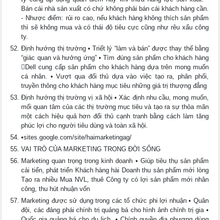
Bán cái nhà sản xuất có chứ không phải bán cái khách hàng cần.
- Nhược điểm: rủi ro cao, nếu khách hàng không thích sản phẩm
thì sẽ không mua và có thái độ tiêu cực cũng như rêu xấu công
ty.
Định hướng thị trường • Triết lý “làm và bán” được thay thế bằng
“giác quan và hưởng ứng” • Tìm đúng sản phẩm cho khách hàng
Dell cung cấp sản phẩm cho khách hàng dựa trên mong muốn
cá nhân. • Vượt qua đối thủ dựa vào việc tạo ra, phân phối,
truyền thông cho khách hàng mục tiêu những giá trị thượng đẳng
Định hướng thị trường vị xã hội • Xác định nhu cầu, mong muốn,
mối quan tâm của các thị trường mục tiêu và tạo ra sự thỏa mãn
một cách hiệu quả hơn đối thủ cạnh tranh bằng cách làm tăng
phúc lợi cho người tiêu dùng và toàn xã hội.
•sites.google.com/site/haimarketingag/
VAI TRÒ CỦA MARKETING TRONG ĐỜI SỐNG
Marketing quan trọng trong kinh doanh • Giúp tiêu thụ sản phẩm
cải tiến, phát triển Khách hàng hài Doanh thu sản phẩm mới lòng
Tạo ra nhiều Mua NVL, thuê Công ty có lợi sản phẩm mới nhân
công, thu hút nhuận vốn
Marketing được sử dụng trong các tổ chức phi lợi nhuận • Quân
đội, các đảng phái chính trị quảng bá cho hình ảnh chính trị gia •
Quốc gia quảng bá cho du lịch. • Chính quyền địa phương dùng