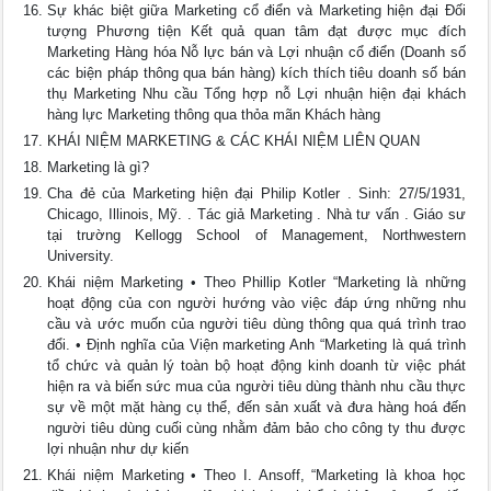
Sự khác biệt giữa Marketing cổ điển và Marketing hiện đại Đối
tượng Phương tiện Kết quả quan tâm đạt được mục đích
Marketing Hàng hóa Nỗ lực bán và Lợi nhuận cổ điển (Doanh số
các biện pháp thông qua bán hàng) kích thích tiêu doanh số bán
thụ Marketing Nhu cầu Tổng hợp nỗ Lợi nhuận hiện đại khách
hàng lực Marketing thông qua thỏa mãn Khách hàng
KHÁI NIỆM MARKETING & CÁC KHÁI NIỆM LIÊN QUAN
Marketing là gì?
Cha đẻ của Marketing hiện đại Philip Kotler . Sinh: 27/5/1931,
Chicago, Illinois, Mỹ. . Tác giả Marketing . Nhà tư vấn . Giáo sư
tại trường Kellogg School of Management, Northwestern
University.
Khái niệm Marketing • Theo Phillip Kotler “Marketing là những
hoạt động của con người hướng vào việc đáp ứng những nhu
cầu và ước muốn của người tiêu dùng thông qua quá trình trao
đổi. • Định nghĩa của Viện marketing Anh “Marketing là quá trình
tổ chức và quản lý toàn bộ hoạt động kinh doanh từ việc phát
hiện ra và biến sức mua của người tiêu dùng thành nhu cầu thực
sự về một mặt hàng cụ thể, đến sản xuất và đưa hàng hoá đến
người tiêu dùng cuối cùng nhằm đảm bảo cho công ty thu được
lợi nhuận như dự kiến
Khái niệm Marketing • Theo I. Ansoff, “Marketing là khoa học