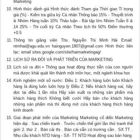
Marketing
Hình thức đánh giá Hình thức đánh Tham gia Thời gian Tỉ trọng
giá (%) - Kiểm tra giữa kỳ Cá nhân Thông báo 15% - Thuyết trình
& Nhóm Hàng tuần 10% Thảo luận - Bài tập lớn Nhóm Tuần 6 &
14 25% - Thi cuối kỳ Cá nhân Theo lịch thi 50% Điểm thưởng
+0.5
Thông tin giảng viên Ths. Nguyễn Thị Minh Hải Email:
ntmhai@agu.edu.vn
hainguyen.1807@gmail.com
Hình thức liên
lạc: email sites.google.com/site/haimarketingag/
LỊCH SỬ RA ĐỜI VÀ PHÁT TRIỂN CỦA MARKETING
Lịch sử ra đời • Thông qua hoạt động thực tiễn của con người
mà được khái quát lên thành một môn học, một ngành khoa học
Kinh nghiệm một số nước: Điều 1: Khách hàng luôn luôn Khách
hàng là đúng luôn luôn hợp lý Điều 2: Nếu khách hàng sai, hãy
đọc lại điều 1 lần nữa Hãy sản xuất ra những sản phẩm mà
khách hàng thích Không biết cười Hãy bán cho khách hàng
những sản phẩm mà thì đừng mở cửa khách hàng thích hàng
kinh doanh
Giai đoạn phát triển của Marketing Marketing cổ điển Marketing
hiện đại . Sau chiến tranh . Trước chiến thế giới lần thứ tranh thế
giới 2. thứ 2 . Bán cái thị . Bán cái sẵn có trường cần . SX TT .
Nhu cầu khách NTD hàng - SX- TT NTD Hoạt động sau bán hàng