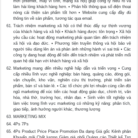
mới (internet, máy vi tính, mạng xã hội) giúp công ty hiểu rõ và
làm hài lòng khách hàng hơn. • Phản hồi thông qua số điện thoại
nóng cải thiện sản phẩm tốt hơn • Website cung cấp đầy đủ
thông tin về sản phẩm, tương tác qua email.
Trách nhiệm marketing xã hội có thể thúc đẩy sự thịnh vượng
của khách hàng và xã hội • Khách hàng được tôn trọng • Xã hội
yêu cầu các hoạt động marketing phải quan tâm đến trách nhiệm
xã hội và đạo đức. • Phương tiện truyền thông và hội bảo vệ
người tiêu dùng lên án và phản ánh những hành vi sai trái • Các
công ty đang hoạt động để tiến đến trách nhiệm và phát triển mối
quan hệ dài hạn với khách hàng và xã hội
Marketing mang đến nhiều nghề hấp dẫn và triển vọng • Cung
cấp nhiều lĩnh vực nghề nghiệp: bán hàng, quảng cáo, đóng gói,
vận chuyển, kho vận, nghiên cứu thị trường, phát triển sản
phẩm, bán sĩ và bán lẻ. • Các tổ chức phi lợi nhuận cùng cần đội
ngũ marketing để xúc tiến các hoạt động giáo dục, chính trị, văn
hóa, nhà thờ, trường học, nhân đạo. • Sinh viên tốt nghiệp và
làm việc trong lĩnh vực marketing có những kỹ năng: phân tích,
giao tiếp, ảnh hưởng người khác, thương lượng
MARKETING MIX
4Ps 7Ps
4Ps Product Price Place Promotion Đa dạng Giá gốc Kênh phân
Khuyến mãi Chất lượng Giảm giá phối Quảng cáo Thiết kế Trợ