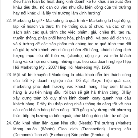
điều hành toàn bộ hoạt động kinh doanh kể từ khâu sản xuất đến
khâu tiêu thụ, nó căn cứ vào nhu cầu biến động của thị trường
hay nói khác đi là lấy thị trường làm định hướng”
Marketing là gì? • Marketing là quá trình • Marketing là hoạt động,
lập kế hoạch và thực thi hệ thống của tổ chức, và các chính
sách sản các quá trình cho việc phẩm, giá, chiêu thị, tạo ra,
truyền thông, phân phối hàng hóa, phân phối, và trao đổi dịch vụ,
và ý tưởng để các sản phẩm mà chúng tạo ra quá trình trao đổi
có giá trị với khách với những nhóm đối hàng, khách hàng dịch
tượng mục tiêu để thỏa vụ (clients), cộng sự, và mãn khách
hàng và xã hội nói chung. những mục tiêu của doanh nghiệp Hiệp
Hôi Marketing Mỹ , 2007 Hiêp Hội Marketing Mỹ, 1985
Một số lời khuyên Marketing là chìa khoá dẫn tới thành công
của bất kỳ doanh nghiệp nào. Để đạt được hiệu quả cao,
marketing phải định hướng vào khách hàng. Hãy xem khách
hàng là ưu tiên hàng đầu, rồi bạn sẽ gặt hái thành công. Hãy
xây dựng toàn bộ quy trình kinh doanh xoay quanh nhu cầu
khách hàng. Hãy thu thập càng nhiều thông tin càng tốt về nhu
cầu của khách hàng tiềm năng. Cố gắng xây dựng một phương
thức tiếp thị hướng ra bên ngoài, chứ không đóng kín, tự cô lập.
Các khái niệm liên quan Nhu cầu (Needs) Thị trường (Market)
Mong muốn (Wants) Giao dịch (Transaction) Lượng cầu
(Demands) Trao đổi (Exchange) Sản phẩm (Products)