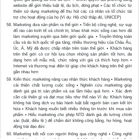
website để giới thiệu luật lệ, du lịch, đóng phạt • Các tổ chức từ
thiện sử dụng marketing để thu hút các cá nhân và tổ chức tài
trợ cho hoạt động của họ (Ví dụ: Hội chữ thập đỏ, UNICEP)
Marketing đưa sản phẩm ra thế giới • Tiến bộ công nghệ, sự sụp
đổ rào cản kinh tế và chính trị, khao khát mức sống cao hơn đã
làm marketing xuyên qua biên giới quốc gia. • Truyền thông toàn
cầu và du lich quốc tế gia tăng, nhiều thương hiệu của Châu Âu,
Úc, Á, Mỹ đã được chấp nhận trên toàn thế giới. • Khách hàng
trên thế giới có cơ hội lựa chọn những sản phẩm tốt hơn, đa
dạng hơn về mẫu mã, chức năng với giá cả thích hợp hơn •
Internet và thương mại điện tử giúp cho khách hàng trên thế giới
gần nhau hơn
Kiến thức marketing nâng cao nhận thức khách hàng • Marketing
cải thiện chất lượng cuộc sống • Nghiên cứu marketing giúp
đánh giá giá trị sản phẩm và sai lầm hiệu quả hơn. • Xác định
cần cải thiện gì và đạt mục tiêu như thế nào Ví dụ: Khách hàng
không hài lòng dịch vụ bảo hành luật bắt người bán cam kết lời
hứa • Khách hàng muốn biết nhiều thông tin trước khi mua sản
phẩm • Hiểu marketing cho phép NTD đánh giá đo lường chính
xác (luật, điều lệ ) để chấm dứt không công bằng, hư hỏng, hoạt
động trái đạo đức
Marketing kết nối con người thông qua công nghệ • Công nghệ