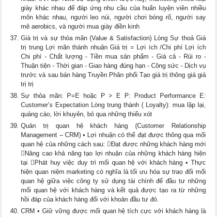
giày khác nhau để đáp ứng nhu cầu của huấn luyện viên nhiều
môn khác nhau, người leo núi, người chơi bóng rổ, người say
mê aerobics, và người mua giày điền kinh
Giá trị và sự thỏa mãn (Value & Satisfaction) Lòng Sự thoả Giá
trị trung Lợi mãn thành nhuận Giá trị = Lợi ích /Chi phí Lợi ích
Chi phí - Chất lượng - Tiền mua sản phẩm - Giá cả - Rủi ro -
Thuận tiện - Thời gian - Giao hàng đúng hạn - Công sức - Dịch vụ
trước và sau bán hàng Truyền Phân phối Tạo giá trị thông giá giá
trị trị
Sự thỏa mãn: P=E hoặc P > E P: Product Performance E:
Customer’s Expectation Lòng trung thành ( Loyalty): mua lặp lại,
quảng cáo, lời khuyên, bỏ qua những thiếu xót
Quản trị quan hệ khách hàng (Customer Relationship
Management – CRM) • Lợi nhuận có thể đạt được thông qua mối
quan hệ của những cách sau: Đạt được những khách hàng mới
Nâng cao khả năng tạo lợi nhuận của những khách hàng hiện
tại Phát huy việc duy trì mối quan hệ với khách hàng • Thực
hiện quan niệm marketing có nghĩa là tối ưu hóa sự trao đổi mối
quan hệ giữa việc công ty sử dụng tài chính để đầu tư những
mối quan hệ với khách hàng và kết quả được tạo ra từ những
hồi đáp của khách hàng đối với khoản đầu tư đó.
CRM • Giữ vững được mối quan hệ tích cực với khách hàng là