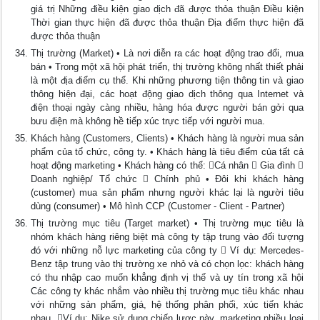
giá trị Những điều kiện giao dịch đã được thỏa thuận Điều kiện
Thời gian thực hiện đã được thỏa thuận Địa điểm thực hiện đã
được thỏa thuận
Thị trường (Market) • Là nơi diễn ra các hoạt động trao đổi, mua
bán • Trong một xã hội phát triển, thị trường không nhất thiết phải
là một địa điểm cụ thể. Khi những phương tiện thông tin và giao
thông hiện đại, các hoạt động giao dịch thông qua Internet và
điện thoại ngày càng nhiều, hàng hóa được người bán gởi qua
bưu điện mà không hề tiếp xúc trực tiếp với người mua.
Khách hàng (Customers, Clients) • Khách hàng là người mua sản
phẩm của tổ chức, công ty. • Khách hàng là tiêu điểm của tất cả
hoạt động marketing • Khách hàng có thể: Cá nhân  Gia đình 
Doanh nghiệp/ Tổ chức  Chính phủ • Đôi khi khách hàng
(customer) mua sản phẩm nhưng người khác lại là người tiêu
dùng (consumer) • Mô hình CCP (Customer - Client - Partner)
Thị trường mục tiêu (Target market) • Thị trường mục tiêu là
nhóm khách hàng riêng biệt mà công ty tập trung vào đối tượng
đó với những nỗ lực marketing của công ty  Ví dụ: Mercedes-
Benz tập trung vào thị trường xe nhỏ và có chọn lọc: khách hàng
có thu nhập cao muốn khẳng định vị thế và uy tín trong xã hội
Các công ty khác nhắm vào nhiều thị trường mục tiêu khác nhau
với những sản phẩm, giá, hệ thống phân phối, xúc tiến khác
nhau. Ví dụ: Nike sử dụng chiến lược này, marketing nhiều loại