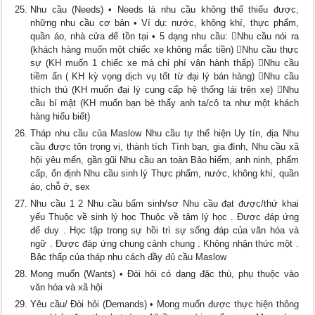
Nhu cầu (Needs) • Needs là nhu cầu không thể thiếu được,
những nhu cầu cơ bản • Ví dụ: nước, không khí, thực phẩm,
quần áo, nhà cửa để tồn tại • 5 dạng nhu cầu: Nhu cầu nói ra
(khách hàng muốn một chiếc xe không mắc tiền) Nhu cầu thực
sự (KH muốn 1 chiếc xe mà chi phí vận hành thấp) Nhu cầu
tiềm ẩn ( KH kỳ vọng dịch vụ tốt từ đại lý bán hàng) Nhu cầu
thích thú (KH muốn đại lý cung cấp hệ thống lái trên xe) Nhu
cầu bí mật (KH muốn bạn bè thấy anh ta/cô ta như một khách
hàng hiểu biết)
Tháp nhu cầu của Maslow Nhu cầu tự thể hiện Uy tín, địa Nhu
cầu được tôn trọng vị, thành tích Tình bạn, gia đình, Nhu cầu xã
hội yêu mến, gần gũi Nhu cầu an toàn Bảo hiểm, anh ninh, phẩm
cấp, ổn định Nhu cầu sinh lý Thực phẩm, nước, không khí, quần
áo, chỗ ở, sex
Nhu cầu 1 2 Nhu cầu bẩm sinh/sơ Nhu cầu đạt được/thứ khai
yếu Thuộc về sinh lý học Thuộc về tâm lý học . Được đáp ứng
để duy . Học tập trong sự hồi trì sự sống đáp của văn hóa và
ngữ . Được đáp ứng chung cảnh chung . Không nhận thức một .
Bậc thấp của tháp nhu cách đầy đủ cầu Maslow
Mong muốn (Wants) • Đòi hỏi có dạng đặc thù, phụ thuộc vào
văn hóa và xã hội
Yêu cầu/ Đòi hỏi (Demands) • Mong muốn được thực hiện thông