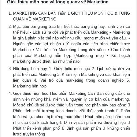
Giới thiệu môn học và tổng quanv về Marketing
MARKETING CĂN BẢN Tuần 1 GIỚI THIỆU MÔN HỌC & TỔNG
QUAN VỀ MARKETING
Mục tiêu bài giảng Sau khi kết thúc bài giảng này, sinh viên có
thể hiểu: • Lịch sử ra đời và phát triển của Marketing • Marketing
là gì và phân biệt thế nào với nhu cầu, mong muốn và yêu cầu. •
Nguồn gốc của lợi nhuận • Ý nghĩa của tiến trình chiến lược
Marketing • Vai trò của Marketing trong đời sống • Các thành
phần của Marketing hỗn hợp (Marketing mix) • Kế hoạch
marketing được thiết lập như thế nào
Nội dung hôm nay 1. Giới thiệu môn học 2. Lịch sử ra đời và
phát triển của Marketing 3. Khái niệm Marketing và các khái niệm
liên quan 4. Vai trò của marketing trong doanh nghiệp 5.
Marketing hỗn hợp
Giới thiệu môn học Học phần Marketing Căn Bản cung cấp cho
sinh viên những khái niệm và nguyên lý cơ bản của marketing.
Một số chủ đề sẽ được thảo luận trong học phần này bao gồm: 
Phân tích môi trường kinh doanh, đối thủ cạnh tranh  Phân
khúc và lựa chọn thị trường mục tiêu  Phát triển sản phẩm theo
nhu cầu của khách hàng  Định vị sản phẩm và thương hiệu 
Phát triển kênh phân phối  Định giá sản phẩm  Những chiến
lược truyền thông