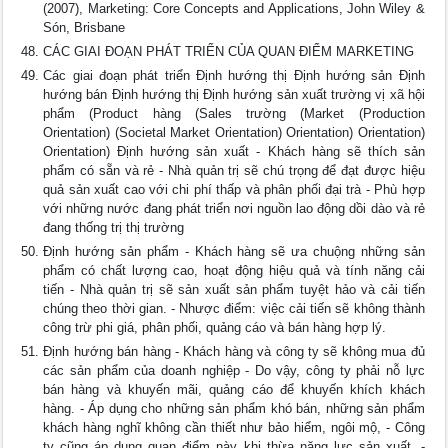
(2007), Marketing: Core Concepts and Applications, John Wiley &
Són, Brisbane
CÁC GIAI ĐOẠN PHÁT TRIỂN CỦA QUAN ĐIỂM MARKETING
Các giai đoạn phát triển Định hướng thị Định hướng sản Định
hướng bán Định hướng thị Định hướng sản xuất trường vị xã hội
phẩm (Product hàng (Sales trường (Market (Production
Orientation) (Societal Market Orientation) Orientation) Orientation)
Orientation) Định hướng sản xuất - Khách hàng sẽ thích sản
phẩm có sẵn và rẻ - Nhà quản trị sẽ chú trọng để đạt được hiệu
quả sản xuất cao với chi phí thấp và phân phối đại trà - Phù hợp
với những nước đang phát triển nơi nguồn lao động dồi dào và rẻ
đang thống trị thị trường
Định hướng sản phẩm - Khách hàng sẽ ưa chuộng những sản
phẩm có chất lượng cao, hoạt động hiệu quả và tính năng cải
tiến - Nhà quản trị sẽ sản xuất sản phẩm tuyệt hảo và cải tiến
chúng theo thời gian. - Nhược điểm: việc cải tiến sẽ không thành
công trừ phi giá, phân phối, quảng cáo và bán hàng hợp lý.
Định hướng bán hàng - Khách hàng và công ty sẽ không mua đủ
các sản phẩm của doanh nghiệp - Do vậy, công ty phải nỗ lực
bán hàng và khuyến mãi, quảng cáo để khuyến khích khách
hàng. - Áp dụng cho những sản phẩm khó bán, những sản phẩm
khách hàng nghĩ không cần thiết như bảo hiểm, ngôi mộ, - Công
ty cũng áp dụng quan điểm này khi thừa năng lực sản xuất. -