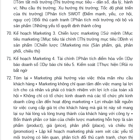
Tóm tắt môi trường (Thị trường mục tiêu – dân số, địa lý, hành
vi; Nhu cầu thị trường; Xu hướng thị trường; Tốc độ phát triển
của thị trường) Phân tích SWOT (Điểm mạnh, yếu, cơ hội,
nguy cơ) Đối thủ cạnh tranh Phân tích môi trường nội bộ và
sản phẩm Những yếu tố quyết định thành công
Kế hoạch Marketing 3. Chiến lược marketing Sứ mệnh Mục
tiêu marketing Mục tiêu tài chính Thị trường mục tiêu Định vị
sản phẩm Chiến lược Marketing mix (Sản phẩm, giá, phân
phối, chiêu thị)
Kế hoạch Marketing 4. Tài chính Phân tích điểm hòa vốn Dự
báo doanh số Dự báo chi tiêu 5. Kiểm soát Thực hiện Rủi ro
bất ngờ
Tóm lại • Marketing phải hướng vào việc thỏa mãn nhu cầu
khách hàng • Marketing không chỉ quan tâm đến việc mang lại lợi
ích cho cá nhân và phải có trách nhiệm với lợi ích của toàn xã
hội • Không chỉ có tổ chức kinh doanh mà các tổ chức phi kinh
doanh cũng cần đến hoạt động marketing • Lợi nhuận bắt nguồn
từ việc cung cấp giá trị cho khách hàng mà giá trị này sẽ mang
lại sự hài lòng và lòng trung thành của khách hàng với công ty •
Bốn thành phần cơ bản của chiến lược marketing hỗn hợp là sản
phẩm (product), giá (price), phân phối (place), và chiêu thị
(promotion) • Lập kế hoạch marketing phải xem xét các yếu tố
môi trường có liên quan, phân tích đối thủ cạnh tranh, chọn thị