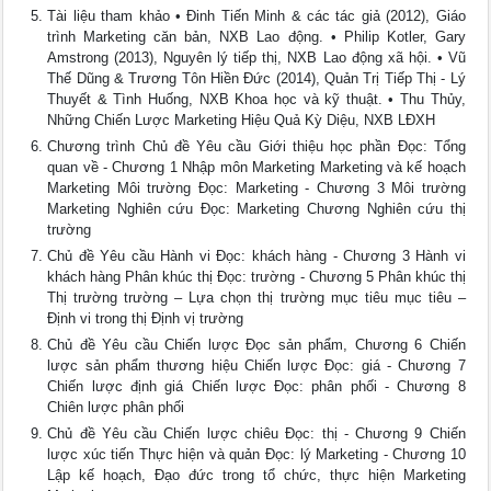
Tài liệu tham khảo • Đinh Tiến Minh & các tác giả (2012), Giáo
trình Marketing căn bản, NXB Lao động. • Philip Kotler, Gary
Amstrong (2013), Nguyên lý tiếp thị, NXB Lao động xã hội. • Vũ
Thế Dũng & Trương Tôn Hiền Đức (2014), Quản Trị Tiếp Thị - Lý
Thuyết & Tình Huống, NXB Khoa học và kỹ thuật. • Thu Thủy,
Những Chiến Lược Marketing Hiệu Quả Kỳ Diệu, NXB LĐXH
Chương trình Chủ đề Yêu cầu Giới thiệu học phần Đọc: Tổng
quan về - Chương 1 Nhập môn Marketing Marketing và kế hoạch
Marketing Môi trường Đọc: Marketing - Chương 3 Môi trường
Marketing Nghiên cứu Đọc: Marketing Chương Nghiên cứu thị
trường
Chủ đề Yêu cầu Hành vi Đọc: khách hàng - Chương 3 Hành vi
khách hàng Phân khúc thị Đọc: trường - Chương 5 Phân khúc thị
Thị trường trường – Lựa chọn thị trường mục tiêu mục tiêu –
Định vi trong thị Định vị trường
Chủ đề Yêu cầu Chiến lược Đọc sản phẩm, Chương 6 Chiến
lược sản phẩm thương hiệu Chiến lược Đọc: giá - Chương 7
Chiến lược định giá Chiến lược Đọc: phân phối - Chương 8
Chiên lược phân phối
Chủ đề Yêu cầu Chiến lược chiêu Đọc: thị - Chương 9 Chiến
lược xúc tiến Thực hiện và quản Đọc: lý Marketing - Chương 10
Lập kế hoạch, Đạo đức trong tổ chức, thực hiện Marketing