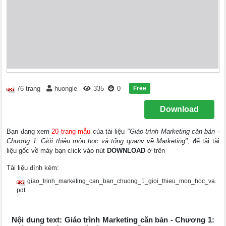
Free
76 trang
huongle
335
0
Download
Bạn đang xem
20 trang mẫu
của tài liệu
"Giáo trình Marketing căn bản -
Chương 1: Giới thiệu môn học và tổng quanv về Marketing"
, để tải tài
liệu gốc về máy bạn click vào nút
DOWNLOAD
ở trên
Tài liệu đính kèm:
giao_trinh_marketing_can_ban_chuong_1_gioi_thieu_mon_hoc_va.
pdf
Nội dung text: Giáo trình Marketing căn bản - Chương 1: