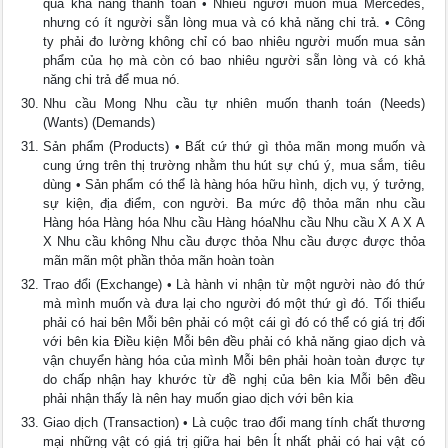
qua khả năng thanh toán • Nhiều người muốn mua Mercedes,
nhưng có ít người sẵn lòng mua và có khả năng chi trả. • Công
ty phải đo lường không chỉ có bao nhiêu người muốn mua sản
phẩm của họ mà còn có bao nhiêu người sẵn lòng và có khả
năng chi trả để mua nó.
Nhu cầu Mong Nhu cầu tự nhiên muốn thanh toán (Needs)
(Wants) (Demands)
Sản phẩm (Products) • Bất cứ thứ gì thỏa mãn mong muốn và
cung ứng trên thị trường nhằm thu hút sự chú ý, mua sắm, tiêu
dùng • Sản phẩm có thể là hàng hóa hữu hình, dịch vụ, ý tưởng,
sự kiện, địa điểm, con người. Ba mức độ thỏa mãn nhu cầu
Hàng hóa Hàng hóa Nhu cầu Hàng hóaNhu cầu Nhu cầu X A X A
X Nhu cầu không Nhu cầu được thỏa Nhu cầu được được thỏa
mãn mãn một phần thỏa mãn hoàn toàn
Trao đổi (Exchange) • Là hành vi nhận từ một người nào đó thứ
mà mình muốn và đưa lại cho người đó một thứ gì đó. Tối thiểu
phải có hai bên Mỗi bên phải có một cái gì đó có thể có giá trị đối
với bên kia Điều kiện Mỗi bên đều phải có khả năng giao dịch và
vận chuyển hàng hóa của mình Mỗi bên phải hoàn toàn được tự
do chấp nhận hay khước từ đề nghị của bên kia Mỗi bên đều
phải nhận thấy là nên hay muốn giao dịch với bên kia
Giao dịch (Transaction) • Là cuộc trao đổi mang tính chất thương
mại những vật có giá trị giữa hai bên Ít nhất phải có hai vật có