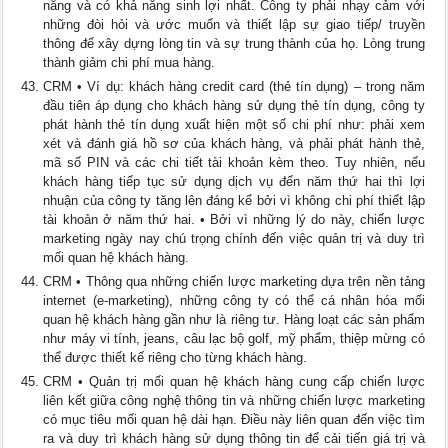
năng và có khả năng sinh lợi nhất. Công ty phải nhạy cảm với
những đòi hỏi và ước muốn và thiết lập sự giao tiếp/ truyền
thông để xây dựng lòng tin và sự trung thành của họ. Lòng trung
thành giảm chi phí mua hàng.
CRM • Ví dụ: khách hàng credit card (thẻ tín dụng) – trong năm
đầu tiên áp dụng cho khách hàng sử dụng thẻ tín dụng, công ty
phát hành thẻ tín dụng xuất hiện một số chi phí như: phải xem
xét và đánh giá hồ sơ của khách hàng, và phải phát hành thẻ,
mã số PIN và các chi tiết tài khoản kèm theo. Tuy nhiên, nếu
khách hàng tiếp tục sử dụng dịch vụ đến năm thứ hai thì lợi
nhuận của công ty tăng lên đáng kể bởi vì không chi phí thiết lập
tài khoản ở năm thứ hai. • Bởi vì những lý do này, chiến lược
marketing ngày nay chú trọng chính đến việc quản trị và duy trì
mối quan hệ khách hàng.
CRM • Thông qua những chiến lược marketing dựa trên nền tảng
internet (e-marketing), những công ty có thể cá nhân hóa mối
quan hệ khách hàng gần như là riêng tư. Hàng loạt các sản phẩm
như máy vi tính, jeans, câu lạc bộ golf, mỹ phẩm, thiệp mừng có
thể được thiết kế riêng cho từng khách hàng.
CRM • Quản trị mối quan hệ khách hàng cung cấp chiến lược
liên kết giữa công nghệ thông tin và những chiến lược marketing
có mục tiêu mối quan hệ dài hạn. Điều này liên quan đến việc tìm
ra và duy trì khách hàng sử dụng thông tin để cải tiến giá trị và