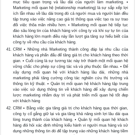
mục tiêu quan trọng và lâu dài của người làm marketing. •
Marketing mối quan hệ (relationship marketing) là sự sắp xếp lợi
ích lẫn nhau về lâu dài trong đó cả người mua và người bán đều
tập trung vào việc nâng cao giá trị thông qua việc tạo ra sự trao
đổi việc thõa mãn nhiều hơn. • Marketing mối quan hệ tiếp tục
đào sâu lòng tin của khách hàng với công ty và khi sự tự tin của
khách hàng lớn mạnh điều này lần lượt gia tăng sự hiểu biết của
công ty về nhu cầu của khách hàng.
CRM • Những nhà Marketing thành công đáp lại nhu cầu của
khách hàng và phấn đấu để tăng giá trị cho khách hàng theo thời
gian. • Cuối cùng là sự tương tác này trở thành một mối quan hệ
vững chắc cho phép sự cộng tác và và phụ thuộc lẫn nhau. • Để
xây dựng mối quan hệ với khách hàng lâu dài, những nhà
marketing phải tăng cường công tác nghiên cứu thị trường và
thông tin kỹ thuật. • Quản trị mối quan hệ khách hàng tập trung
vào việc sử dụng thông tin về khách hàng để xây dựng chiến
lược marketing nhằm duy trì và phát triển mối quan hệ tốt đẹp
với khách hàng
CRM • Bằng việc gia tăng giá trị cho khách hàng qua thời gian,
công ty cố gắng giữ lại và gia tăng khả năng sinh lợi lâu dài qua
lòng trung thành của khách hàng. • Quản lý mối quan hệ khách
hàng đòi hỏi xác định những kiểu hành vi người mua hàng và sử
dụng những thông tin đó để tập trung vào những khách hàng tiềm