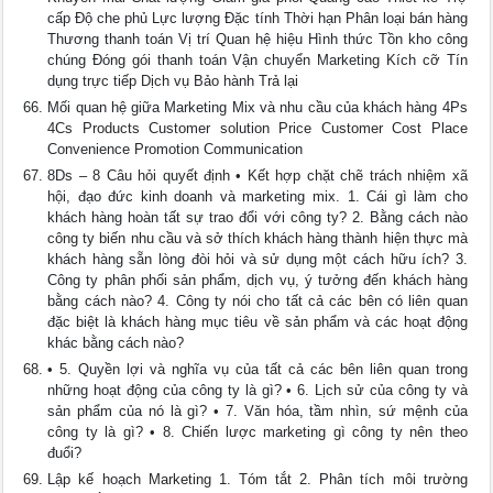
cấp Độ che phủ Lực lượng Đặc tính Thời hạn Phân loại bán hàng
Thương thanh toán Vị trí Quan hệ hiệu Hình thức Tồn kho công
chúng Đóng gói thanh toán Vận chuyển Marketing Kích cỡ Tín
dụng trực tiếp Dịch vụ Bảo hành Trả lại
Mối quan hệ giữa Marketing Mix và nhu cầu của khách hàng 4Ps
4Cs Products Customer solution Price Customer Cost Place
Convenience Promotion Communication
8Ds – 8 Câu hỏi quyết định • Kết hợp chặt chẽ trách nhiệm xã
hội, đạo đức kinh doanh và marketing mix. 1. Cái gì làm cho
khách hàng hoàn tất sự trao đổi với công ty? 2. Bằng cách nào
công ty biến nhu cầu và sở thích khách hàng thành hiện thực mà
khách hàng sẵn lòng đòi hỏi và sử dụng một cách hữu ích? 3.
Công ty phân phối sản phẩm, dịch vụ, ý tưởng đến khách hàng
bằng cách nào? 4. Công ty nói cho tất cả các bên có liên quan
đặc biệt là khách hàng mục tiêu về sản phẩm và các hoạt động
khác bằng cách nào?
• 5. Quyền lợi và nghĩa vụ của tất cả các bên liên quan trong
những hoạt động của công ty là gì? • 6. Lịch sử của công ty và
sản phẩm của nó là gì? • 7. Văn hóa, tầm nhìn, sứ mệnh của
công ty là gì? • 8. Chiến lược marketing gì công ty nên theo
đuổi?
Lập kế hoạch Marketing 1. Tóm tắt 2. Phân tích môi trường