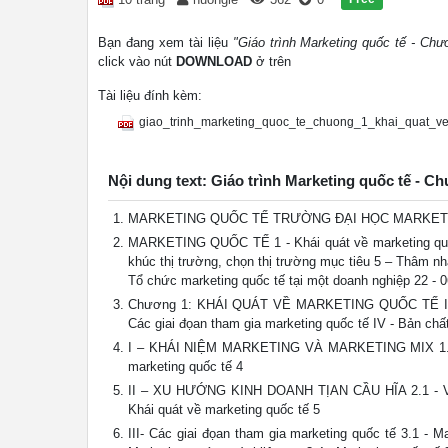
Bạn đang xem tài liệu
"Giáo trình Marketing quốc tế - Chư
click vào nút
DOWNLOAD
ở trên
Tài liệu đính kèm:
giao_trinh_marketing_quoc_te_chuong_1_khai_quat_ve
Nội dung text: Giáo trình Marketing quốc tế - Ch
MARKETING QUỐC TẾ TRƯỜNG ĐẠI HỌC MARKETING KH
MARKETING QUỐC TẾ 1 - Khái quát về marketing quốc 
khúc thị trường, chọn thị trường mục tiêu 5 – Thâm nhậ
Tổ chức marketing quốc tế tại một doanh nghiệp 22 - 0
Chương 1: KHÁI QUÁT VỀ MARKETING QUỐC TẾ I - Khái
Các giai đọan tham gia marketing quốc tế IV - Bản chất
I – KHÁI NIỆM MARKETING VÀ MARKETING MIX 1.1 - K
marketing quốc tế 4
II – XU HƯỚNG KINH DOANH TỊAN CẦU HĨA 2.1 - Viễn 
Khái quát về marketing quốc tế 5
III- Các giai đọan tham gia marketing quốc tế 3.1 - 