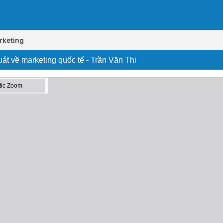
rketing
uát về marketing quốc tế - Trần Văn Thi