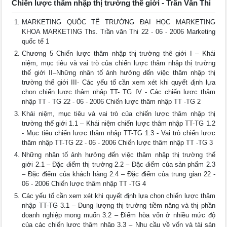
Chiến lược thâm nhập thị trường thế giới - Trần Văn Thi
MARKETING QUỐC TẾ TRƯỜNG ĐẠI HỌC MARKETING
KHOA MARKETING Ths. Trần văn Thi 22 - 06 - 2006 Marketing
quốc tế 1
Chương 5 Chiến lược thâm nhập thị trường thê giới I – Khái
niệm, mục tiêu và vai trò của chiến lược thâm nhập thị trường
thế giới II–Những nhân tố ảnh hưởng đến việc thâm nhập thị
trường thế giới III- Các yếu tố cần xem xét khi quyết định lựa
chọn chiến lược thâm nhập TT- TG IV - Các chiến lược thâm
nhập TT - TG 22 - 06 - 2006 Chiến lược thâm nhập TT -TG 2
Khái niệm, mục tiêu và vai trò của chiến lược thâm nhập thị
trường thế giới 1.1 – Khái niệm chiến lược thâm nhập TT-TG 1.2
- Mục tiêu chiến lược thâm nhập TT-TG 1.3 - Vai trò chiến lược
thâm nhập TT-TG 22 - 06 - 2006 Chiến lược thâm nhập TT -TG 3
Những nhân tố ảnh hưởng đến việc thâm nhập thị trường thế
giới 2.1 – Đặc điểm thị trường 2.2 – Đặc điểm của sản phẩm 2.3
– Đặc điểm của khách hàng 2.4 – Đặc điểm của trung gian 22 -
06 - 2006 Chiến lược thâm nhập TT -TG 4
Các yếu tố cần xem xét khi quyết định lựa chọn chiến lược thâm
nhập TT-TG 3.1 – Dung lượng thị trường tiềm năng và thị phần
doanh nghiệp mong muốn 3.2 – Điểm hòa vốn ở nhiều mức độ
của các chiến lược thâm nhập 3.3 – Nhu cầu về vốn và tài sản