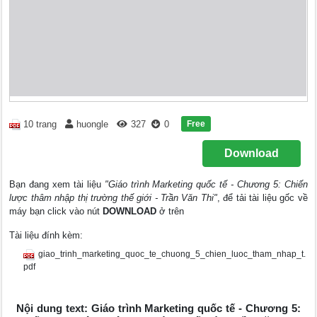
Free
10 trang
huongle
327
0
Download
Bạn đang xem tài liệu
"Giáo trình Marketing quốc tế - Chương 5: Chiến
lược thâm nhập thị trường thế giới - Trần Văn Thi"
, để tải tài liệu gốc về
máy bạn click vào nút
DOWNLOAD
ở trên
Tài liệu đính kèm:
giao_trinh_marketing_quoc_te_chuong_5_chien_luoc_tham_nhap_t.
pdf
Nội dung text: Giáo trình Marketing quốc tế - Chương 5: