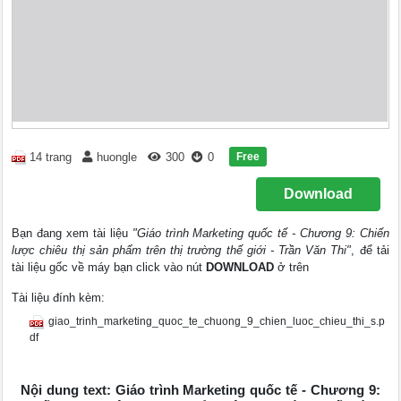
Free
14 trang
huongle
300
0
Download
Bạn đang xem tài liệu
"Giáo trình Marketing quốc tế - Chương 9: Chiến
lược chiêu thị sản phẩm trên thị trường thế giới - Trần Văn Thi"
, để tải
tài liệu gốc về máy bạn click vào nút
DOWNLOAD
ở trên
Tài liệu đính kèm:
giao_trinh_marketing_quoc_te_chuong_9_chien_luoc_chieu_thi_s.p
df
Nội dung text: Giáo trình Marketing quốc tế - Chương 9: