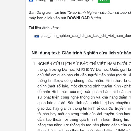
Bạn đang xem tài liệu
"Giáo trình Nghiên cứu lịch sử báo 
máy bạn click vào nút
DOWNLOAD
ở trên
Tài liệu đính kèm:
giao_trinh_nghien_cuu_lich_su_bao_chi_viet_nam_duo
Nội dung text: Giáo trình Nghiên cứu lịch sử bá
NGHIÊN CỨU LỊCH SỬ BÁO CHÍ VIỆT NAM DƯỚI GÓ
thông,Trường Đại học KHXH&NV Đại học Quốc gia Hà Nộ
chủ thể cơ quan báo chí đến người tiếp nhận (người đ
thông tin được công chúng thừa nhận. Hình thức là c
chỉnh (một số báo, một chương trình truyền hình - phát
dễ nhìn Hình thức của một sản phẩm báo chí hoàn ch
sự phát triển công nghệ thông tin và khả năng thẩm 
quan báo chí đó: Báo tính cách chính trị hay chuyên n
giáo dục hay giải trí thông tin kinh tế của đài truyền
tờ báo hay một chương trình của đài truyền hình ha
dẫn, tạo thuận lợi trong quá trình tìm kiếm thông ti
nâng cao năng lực thông tin tạo nên phong cách của cơ 
đoạn: báo chí trong thời kỳ thuộc địa (1865 - 1945) 