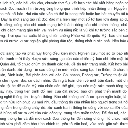
yện lịch sử, các bài văn vần, chuyện thơ Sự kết hợp các bài viết bằng ngôn n
mạch đọc,mạch nhìn tương ứng trong quá trình tiếp nhận thông tin. Nguyễn
ho mỗi số báo. Hai câu văn vần có thể là song thất hoặc lục bát chuyển tải 
 Đây là một sáng tạo rất độc đáo mà hiện nay một số tờ báo lớn đang áp d
 công, dòng báo chí cách mạng trở thành dòng báo chí chính thống, chủ
chí cách mạng gắn trên vai nhiệm vụ nặng nề: là vũ khí tư tưởng sắc bén 
ưởng. Trải qua hai cuộc kháng chiến chống Pháp và đế quốc Mỹ, báo chí c
viên cả nước vì sự nghiệp giải phóng dân tộc, thống nhất nước nhà. Nền báo 
ược sáng tạo và phát huy trong điều kiện mới. Nghiên cứu một số tờ báo n
ến tranh mới thấy được sức sáng tạo của các chiến sỹ báo chí trên mặt tr
uân đội, tổ chức chùm tin thành các tiêu đề tin trên trang nhất. Kết hợp bài
 trận đánh. Sử dụng Tin sau cùng,Tin mới nhận, sáng tạo Tin thêm, tổ chức l
 luận, Bình luận, Bài phản ánh với các Ghi nhanh, Phóng sự, Tường thuật đã
úp cho người đọc có cách nhìn, đánh giá toàn diện về một trận đánh, một chi
 cáo tội ác đế quốc Mỹ của nhân dân thế giới, tạo nên một sức mạnh tổng h
Ngày nay, trong tiến trình đổi mới của đất nước, báo chí phát triển mạnh do
 nghệ thông tin - truyền thông. Báo chí không chỉ là cơ quan ngôn luận, là 
 tin hữu ích phục vụ mọi nhu cầu thông tin của nhiều lớp người trong xã hội
ũng nằm trong dòng chảy đó. Sự cạnh tranh thông tin cùng với sự ra đời của 
ã bùng nổ sự ra đời của các công ty, trung tâm tryền thông. Để tồn tại, các
 dung thông tin và đổi mới cách đưa thông tin đến công chúng. Tổ chức một
ình vừa phải đảm bảo tính chính trị, yếu tố văn hoá, vừa phải gắn với thực