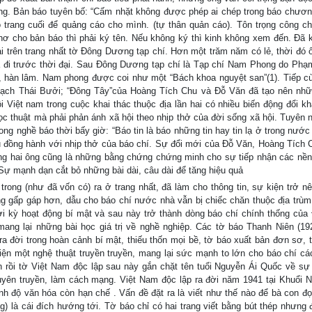
àng. Bản báo tuyên bố: “Cấm nhặt không được phép ai chép trong báo chươn
 trang cuối để quảng cáo cho mình. (tự thân quản cáo). Tôn trọng công c
 thơ cho bản báo thì phải ký tên. Nếu không ký thì kinh không xem đến. Đã k
i trên trang nhất tờ Đông Dương tạp chí. Hơn một trăm năm có lẻ, thời đó 
 đi trước thời đại. Sau Đông Dương tạp chí là Tạp chí Nam Phong do Ph
ệ, hàn lâm. Nam phong được coi như một “Bách khoa nguyệt san”(1). Tiếp 
Bạch Thái Bưởi; “Đông Tây”của Hoàng Tích Chu và Đỗ Văn đã tạo nên nh
i Việt nam trong cuộc khai thác thuộc địa lần hai có nhiều biến động đổi kh
ọc thuật mà phải phản ánh xã hội theo nhịp thở của đời sống xã hội. Tuyên 
ng nghề báo thời bấy giờ: “Báo tin là báo những tin hay tin lạ ở trong nước
ầu đồng hành với nhịp thở của báo chí. Sự đổi mới của Đỗ Văn, Hoàng Tích 
êng hai ông cũng là những bằng chứng chứng minh cho sự tiếp nhận các nền
 Sự mạnh dạn cắt bỏ những bài dài, câu dài để tăng hiệu quả
 trong (như đã vốn có) ra ở trang nhất, đã làm cho thông tin, sự kiện trở nê
ng gấp gáp hơn, dẫu cho báo chí nước nhà vẫn bị chiếc chăn thuộc địa trùm 
ời kỳ hoạt động bí mật và sau này trở thành dòng báo chí chính thống của
ng lại những bài học giá trị về nghề nghiệp. Các tờ báo Thanh Niên (19
ra đời trong hoàn cảnh bí mật, thiếu thốn mọi bề, tờ báo xuất bản đơn sơ, 
 hiện một nghệ thuật truyền truyền, mang lại sức mạnh to lớn cho báo chí c
 rồi tờ Việt Nam độc lập sau này gắn chặt tên tuổi Nguyễn Ái Quốc về sự
yên truyền, làm cách mạng. Việt Nam độc lập ra đời năm 1941 tại Khuổi N
ình độ văn hóa còn hạn chế . Vấn đề đặt ra là viết như thế nào để bà con đ
) là cái đích hướng tới. Tờ báo chỉ có hai trang viết bằng bút thép nhưng đ