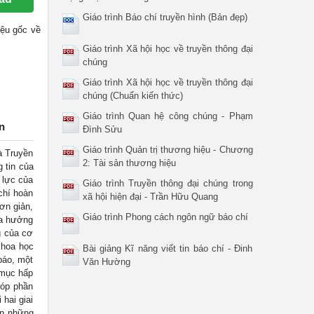
Giáo trình Báo chí truyền hình (Bản đẹp)
liệu gốc về
Giáo trình Xã hội học về truyền thông đại
chúng
Giáo trình Xã hội học về truyền thông đại
chúng (Chuẩn kiến thức)
Giáo trình Quan hệ công chúng - Phạm
n
Đình Sửu
Giáo trình Quản trị thương hiệu - Chương
 Truyền
2: Tài sản thương hiệu
 tin của
 lực của
Giáo trình Truyền thông đại chúng trong
chí hoàn
xã hội hiện đại - Trần Hữu Quang
đơn giản,
Giáo trình Phong cách ngôn ngữ báo chí
ừa hưởng
g của cơ
khoa học
Bài giảng Kĩ năng viết tin báo chí - Đinh
 báo, một
Văn Hường
 mục hấp
góp phần
 hai giai
ện những