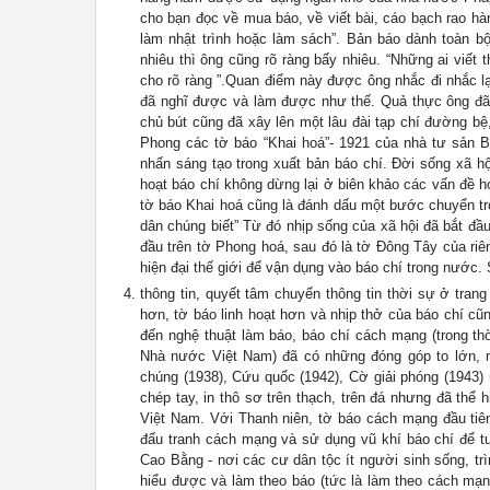
cho bạn đọc về mua báo, về viết bài, cáo bạch rao h
làm nhật trình hoặc làm sách”. Bản báo dành toàn bộ
nhiêu thì ông cũng rõ ràng bấy nhiêu. “Những ai viết
cho rõ ràng ”.Quan điểm này được ông nhắc đi nhắc lạ
đã nghĩ được và làm được như thế. Quả thực ông đã
chủ bút cũng đã xây lên một lâu đài tạp chí đường b
Phong các tờ báo “Khai hoá”- 1921 của nhà tư sản 
nhấn sáng tạo trong xuất bản báo chí. Đời sống xã hộ
hoạt báo chí không dừng lại ở biên khảo các vấn đề h
tờ báo Khai hoá cũng là đánh dấu một bước chuyển tro
dân chúng biết” Từ đó nhịp sống của xã hội đã bắt đ
đầu trên tờ Phong hoá, sau đó là tờ Đông Tây của ri
hiện đại thế giới để vận dụng vào báo chí trong nước.
thông tin, quyết tâm chuyển thông tin thời sự ở trang
hơn, tờ báo linh hoạt hơn và nhịp thở của báo chí cũ
đến nghệ thuật làm báo, báo chí cách mạng (trong th
Nhà nước Việt Nam) đã có những đóng góp to lớn, ma
chúng (1938), Cứu quốc (1942), Cờ giải phóng (1943) 
chép tay, in thô sơ trên thạch, trên đá nhưng đã thể
Việt Nam. Với Thanh niên, tờ báo cách mạng đầu tiên
đấu tranh cách mạng và sử dụng vũ khí báo chí để tu
Cao Bằng - nơi các cư dân tộc ít người sinh sống, tr
hiểu được và làm theo báo (tức là làm theo cách mạng