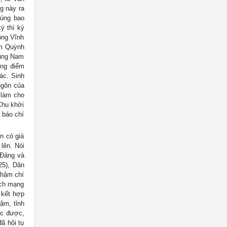
g này ra
húng bao
ý thì ký
ông Vĩnh
ạm Quỳnh
cùng Nam
ững điểm
ác. Sinh
ngôn của
 làm cho
Chu khởi
 báo chí
n có giá
lên. Nói
 Đảng và
25), Dân
thậm chí
ách mạng
 kết hợp
ậm, tỉnh
ọc được,
ã hội tụ