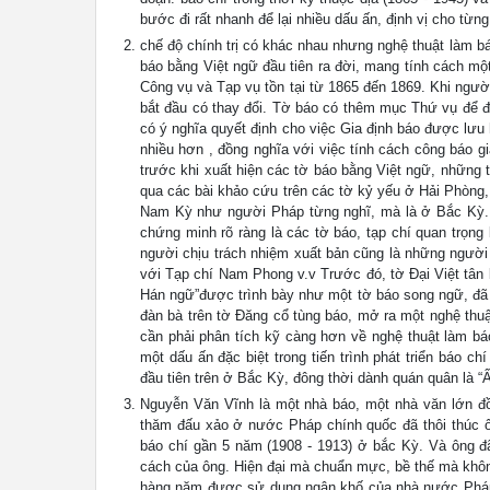
bước đi rất nhanh để lại nhiều dấu ấn, định vị cho từ
chế độ chính trị có khác nhau nhưng nghệ thuật làm b
báo bằng Việt ngữ đầu tiên ra đời, mang tính cách mộ
Công vụ và Tạp vụ tồn tại từ 1865 đến 1869. Khi ngườ
bắt đầu có thay đổi. Tờ báo có thêm mục Thứ vụ để 
có ý nghĩa quyết định cho việc Gia định báo được lưu
nhiều hơn , đồng nghĩa với việc tính cách công báo 
trước khi xuất hiện các tờ báo bằng Việt ngữ, những
qua các bài khảo cứu trên các tờ kỷ yếu ở Hải Phòng,
Nam Kỳ như người Pháp từng nghĩ, mà là ở Bắc Kỳ. 
chứng minh rõ ràng là các tờ báo, tạp chí quan trọ
người chịu trách nhiệm xuất bản cũng là những ngườ
với Tạp chí Nam Phong v.v Trước đó, tờ Đại Việt tân 
Hán ngữ”được trình bày như một tờ báo song ngữ, đã 
đàn bà trên tờ Đăng cổ tùng báo, mở ra một nghệ thuật
cần phải phân tích kỹ càng hơn về nghệ thuật làm b
một dấu ấn đặc biệt trong tiến trình phát triển báo 
đầu tiên trên ở Bắc Kỳ, đông thời dành quán quân là “
Nguyễn Văn Vĩnh là một nhà báo, một nhà văn lớn đồn
thăm đấu xảo ở nước Pháp chính quốc đã thôi thúc ô
báo chí gần 5 năm (1908 - 1913) ở bắc Kỳ. Và ông đã
cách của ông. Hiện đại mà chuẩn mực, bề thế mà khôn
hàng năm được sử dụng ngân khố của nhà nước Pháp đ