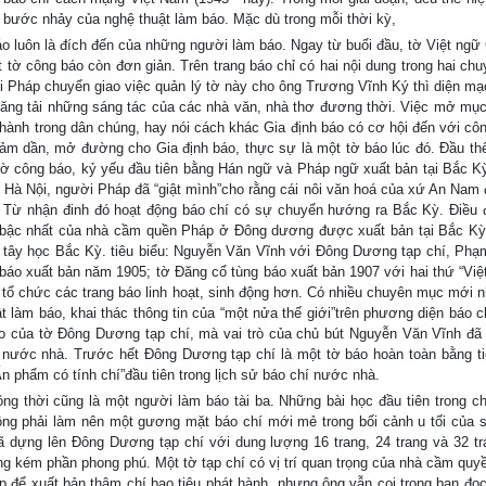
ng bước nhảy của nghệ thuật làm báo. Mặc dù trong mỗi thời kỳ,
áo luôn là đích đến của những người làm báo. Ngay từ buổi đầu, tờ Việt ngữ 
t tờ công báo còn đơn giản. Trên trang báo chỉ có hai nội dung trong hai ch
i Pháp chuyển giao việc quản lý tờ này cho ông Trương Vĩnh Ký thì diện mạ
đăng tải những sáng tác của các nhà văn, nhà thơ đương thời. Việc mở mụ
 hành trong dân chúng, hay nói cách khác Gia định báo có cơ hội đến với cô
giảm dần, mở đường cho Gia định báo, thực sự là một tờ báo lúc đó. Đầu th
 tờ công báo, kỷ yếu đầu tiên bằng Hán ngữ và Pháp ngữ xuất bản tại Bắc K
 Hà Nội, người Pháp đã “giật mình”cho rằng cái nôi văn hoá của xứ An Nam 
Từ nhận đinh đó hoạt động báo chí có sự chuyển hướng ra Bắc Kỳ. Điều
ng bậc nhất của nhà cầm quền Pháp ở Đông dương được xuất bản tại Bắc K
i tây học Bắc Kỳ. tiêu biểu: Nguyễn Văn Vĩnh với Đông Dương tạp chí, Ph
báo xuất bản năm 1905; tờ Đăng cổ tùng báo xuất bản 1907 với hai thứ “Việ
tổ chức các trang báo linh hoạt, sinh động hơn. Có nhiều chuyên mục mới 
 làm báo, khai thác thông tin của “một nửa thế giới”trên phương diện báo ch
áo của tờ Đông Dương tạp chí, mà vai trò của chủ bút Nguyễn Văn Vĩnh đã
chí nước nhà. Trước hết Đông Dương tạp chí là một tờ báo hoàn toàn bằng ti
Ấn phẩm có tính chí”đầu tiên trong lịch sử báo chí nước nhà.
g thời cũng là một người làm báo tài ba. Những bài học đầu tiên trong c
ng phải làm nên một gương mặt báo chí mới mẻ trong bối cảnh u tối của s
 dựng lên Đông Dương tạp chí với dung lượng 16 trang, 24 trang và 32 tr
g kém phần phong phú. Một tờ tạp chí có vị trí quan trọng của nhà cầm quy
ể xuất bản thậm chí bao tiêu phát hành, nhưng ông vẫn coi trọng bạn đọc