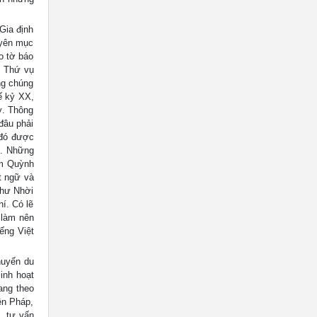
Gia định
uyên mục
o tờ báo
c Thứ vụ
ng chúng
ế kỷ XX,
ỳ. Thông
đâu phải
 đó được
ỳ. Những
ạm Quỳnh
t ngữ và
như Nhời
í. Có lẽ
 làm nên
ếng Việt
huyến du
inh hoạt
ang theo
ền Pháp,
, tư vấn