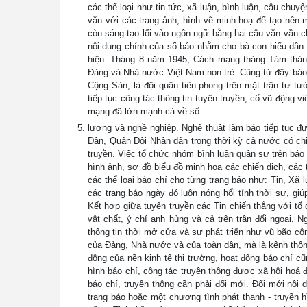
các thể loại như tin tức, xã luận, bình luận, câu chu
văn với các trang ảnh, hình vẽ minh hoạ để tạo nên 
còn sáng tạo lối vào ngôn ngữ bằng hai câu văn vần c
nội dung chính của số báo nhằm cho bà con hiểu dần.
hiện. Tháng 8 năm 1945, Cách mạng tháng Tám thành
Đảng và Nhà nước Việt Nam non trẻ. Cũng từ đây báo 
Cộng Sản, là đội quân tiên phong trên mặt trận tư t
tiếp tục công tác thông tin tuyên truyền, cổ vũ động 
mạng đã lớn mạnh cả về số
lượng và nghề nghiệp. Nghệ thuật làm báo tiếp tục đ
Dân, Quân Đội Nhân dân trong thời kỳ cả nước có chi
truyền. Việc tổ chức nhóm bình luận quân sự trên báo Q
hình ảnh, sơ đồ biểu đồ minh họa các chiến dịch, các
các thể loại báo chí cho từng trang báo như: Tin, Xã
các trang báo ngày đó luôn nóng hổi tính thời sự, gi
Kết hợp giữa tuyên truyền các Tin chiến thắng với tố
vật chất, ý chí anh hùng và cả trên trận đối ngoại. 
thông tin thời mở cửa và sự phát triển như vũ bão công
của Đảng, Nhà nước và của toàn dân, mà là kênh thông
động của nền kinh tế thị trường, hoạt động báo chí c
hình báo chí, công tác truyền thông được xã hội hoá đ
báo chí, truyền thông cần phải đổi mới. Đổi mới nội
trang báo hoặc một chương tình phát thanh - truyền h