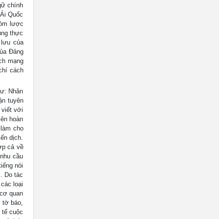
gữ chính
 Ái Quốc
tóm lược
ụng thực
 lưu của
của Đảng
ách mạng
chí cách
hư: Nhân
ận tuyên
 viết với
iên hoàn
 làm cho
ến dịch.
ợp cả về
 nhu cầu
tiếng nói
. Do tác
các loại
 cơ quan
 tờ báo,
 tế cuộc