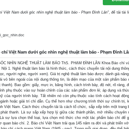
chí Việt Nam dưới góc nhìn nghệ thuật làm báo - Phạm Đình Lân"
, để tải tài 
i_goc_nhin.doc
o chí Việt Nam dưới góc nhìn nghệ thuật làm báo - Phạm Đình Lâ
C NHÌN NGHỆ THUẬT LÀM BÁO ThS. PHẠM ĐÌNH LÂN Khoa Báo chí và
i 1. Nghệ thuật làm báo là hình thức, cách thức chuyển tải nội dung thông
ọc, người nghe, người xem). Giá trị nghệ thuật làm báo được đánh giá năng
ái vỏ bên ngoài của nội dung thông tin, là diện mạo của một sản phẩm báo 
 thanh). Bao gồm: giấy, mực in, băng hình, cách trình bày, độ nét, rõ ràng, 
ỉnh phụ thuộc vào sự hoàn chỉnh của các sản phẩm đơn lẻ; áp dụng và th
mỹ của người trình bày. Tất nhiên nó còn phụ thuộc vào tính cách hoạt độn
gành hoặc giải trí chỉ dẫn. Cụ thể hơn như chương trình thời sự chính trị, 
 hình Việt Nam. Cách thức chuyển tải là cách tổ chức, sắp xếp trên một trang
y phát thanh. Là sự sắp xếp hợp lý giữa các thành phần, mở nhiều chuyên
n. Là sự lựa chọn thể loại, lựa chọn mô thức cho một tác phẩm báo chí để 
quan báo chí. 2. Báo chí Việt Nam trải qua 145 năm ra đời và phát triển với
và báo chí cách mạng Việt Nam (1945 - nay). Trong mỗi giai đoạn, đều thể hi