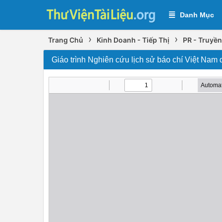
Danh Mục
›
›
Trang Chủ
Kinh Doanh - Tiếp Thị
PR - Truyề
Giáo trình Nghiên cứu lịch sử báo chí Việt Nam