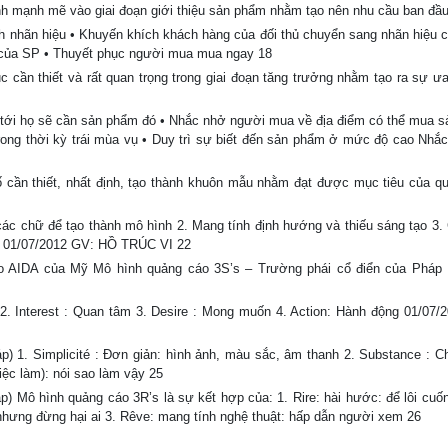
hành mạnh mẽ vào giai đoạn giới thiệu sản phẩm nhằm tạo nên nhu cầu ban đầu
ch nhãn hiệu • Khuyến khích khách hàng của đối thủ chuyển sang nhãn hiệu c
ất của SP • Thuyết phục người mua mua ngay 18
 cần thiết và rất quan trọng trong giai đoạn tăng trưởng nhằm tạo ra sự ư
 tới họ sẽ cần sản phẩm đó • Nhắc nhở người mua về địa điểm có thể mua 
 thời kỳ trái mùa vụ • Duy trì sự biết đến sản phẩm ở mức độ cao Nhắc
 cần thiết, nhất định, tạo thành khuôn mẫu nhằm đạt được mục tiêu của q
các chữ để tạo thành mô hình 2. Mang tính định hướng và thiếu sáng tạo 3.
ừa 01/07/2012 GV: HỒ TRÚC VI 22
áo AIDA của Mỹ Mô hình quảng cáo 3S’s – Trường phái cổ điển của Pháp
 2. Interest : Quan tâm 3. Desire : Mong muốn 4. Action: Hành động 01/07/
p) 1. Simplicité : Đơn giản: hình ảnh, màu sắc, âm thanh 2. Substance : Ch
iệc làm): nói sao làm vậy 25
áp) Mô hình quảng cáo 3R’s là sự kết hợp của: 1. Rire: hài hước: để lôi cuố
o nhưng đừng hại ai 3. Rêve: mang tính nghệ thuật: hấp dẫn người xem 26