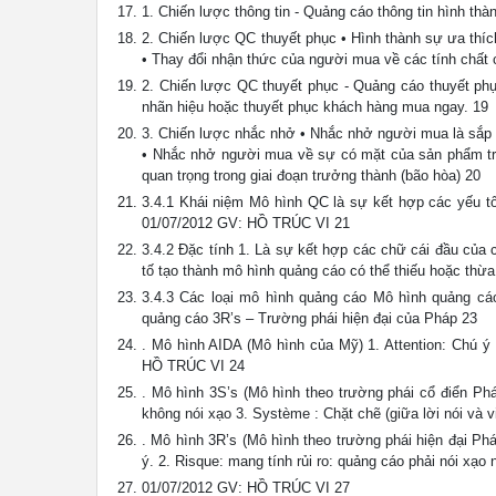
1. Chiến lược thông tin - Quảng cáo thông tin hình t
2. Chiến lược QC thuyết phục • Hình thành sự ưa thí
• Thay đổi nhận thức của người mua về các tính ch
2. Chiến lược QC thuyết phục - Quảng cáo thuyết phục
nhãn hiệu hoặc thuyết phục khách hàng mua ngay. 19
3. Chiến lược nhắc nhở • Nhắc nhở người mua là sắp
• Nhắc nhở người mua về sự có mặt của sản phẩm trong
quan trọng trong giai đoạn trưởng thành (bão hòa) 20
3.4.1 Khái niệm Mô hình QC là sự kết hợp các yếu tố
01/07/2012 GV: HỒ TRÚC VI 21
3.4.2 Đặc tính 1. Là sự kết hợp các chữ cái đầu của 
tố tạo thành mô hình quảng cáo có thể thiếu hoặc th
3.4.3 Các loại mô hình quảng cáo Mô hình quảng c
quảng cáo 3R’s – Trường phái hiện đại của Pháp 23
. Mô hình AIDA (Mô hình của Mỹ) 1. Attention: Chú ý
HỒ TRÚC VI 24
. Mô hình 3S’s (Mô hình theo trường phái cổ điển Phá
không nói xạo 3. Système : Chặt chẽ (giữa lời nói và v
. Mô hình 3R’s (Mô hình theo trường phái hiện đại Ph
ý. 2. Risque: mang tính rủi ro: quảng cáo phải nói xạ
01/07/2012 GV: HỒ TRÚC VI 27