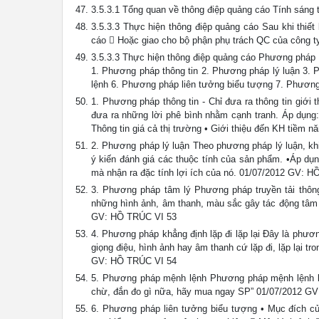
3.5.3.1 Tổng quan về thông điệp quảng cáo Tính sá
3.5.3.3 Thực hiện thông điệp quảng cáo Sau khi thiết 
cáo  Hoặc giao cho bộ phận phụ trách QC của công 
3.5.3.3 Thực hiện thông điệp quảng cáo Phương pháp t
1. Phương pháp thông tin 2. Phương pháp lý luận 3. 
lệnh 6. Phương pháp liên tưởng biểu tượng 7. Phươ
1. Phương pháp thông tin - Chỉ đưa ra thông tin giớ
đưa ra những lời phê bình nhằm cạnh tranh. Áp dụng:
Thông tin giá cả thị trường • Giới thiệu đến KH tiềm
2. Phương pháp lý luận Theo phương pháp lý luận, kh
ý kiến đánh giá các thuộc tính của sản phẩm. •Áp dụ
mà nhận ra đặc tính lợi ích của nó. 01/07/2012 GV: 
3. Phương pháp tâm lý Phương pháp truyền tải thô
những hình ảnh, âm thanh, màu sắc gây tác động tâm 
GV: HỒ TRÚC VI 53
4. Phương pháp khẳng định lặp đi lặp lại Đây là phư
giọng điệu, hình ảnh hay âm thanh cứ lặp đi, lặp lại t
GV: HỒ TRÚC VI 54
5. Phương pháp mệnh lệnh Phương pháp mệnh lệnh là
chừ, đắn đo gì nữa, hãy mua ngay SP” 01/07/2012 G
6. Phương pháp liên tưởng biểu tượng • Mục đích c