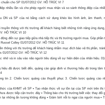
iêu chuẩn cho SP 01/07/2012 GV: HỒ TRÚC VI 7
điệp nhiều lần và cho phép người mua nhận và so sánh thông điệp của nhi
iệu DN và SP của nó bằng cách sử dụng khéo léo hình ảnh, âm thanh,
ruyền thông với thị trường để khách hàng biết những tính năng ứng dụng,
 GV: HỒ TRÚC VI 10
động đến sự giao tiếp giữa nhà tiếp thị và thị trường người mua. Góp phần 
o Russel Colley 01/07/2012 GV: HỒ TRÚC VI 11
ền thông với thị trường để khách hàng nhằm mục đích bảo vệ thị phần, trán
Ries 01/07/2012 GV: HỒ TRÚC VI 12
c nhở và in sâu vào não người tiêu dùng về sự hiện diện của nhãn hiệu. 01
 hiệu đã được biết đến, quảng cáo giúp định vị thương hiệu đó trong tâm t
14
ng tin 2. Chiến lược quảng cáo thuyết phục 3. Chiến lược quảng cáo 
thức của KHMT về SP • Tạo nhận thức về sự tồn tại của SP̣ mới trên thị 
a được tiếp cận trước đây • Thông báo cho thị trường biết việc thay đổi gia
h lại những ấn tượng không đúng • Giảm bớt nỗi lo ngại của người mua • 