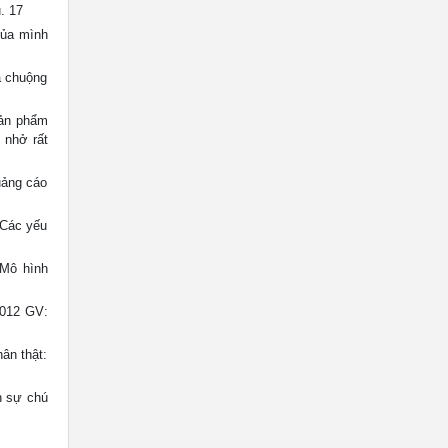
. 17
ủa mình
a chuộng
sản phẩm
 nhở rất
uảng cáo
 Các yếu
 Mô hình
2012 GV:
ân thật:
n sự chú