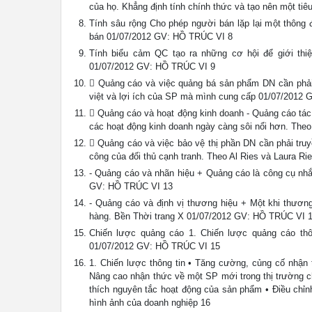
của họ. Khẳng định tính chính thức và tạo nên một t
Tính sâu rộng Cho phép người bán lặp lại một thông 
bán 01/07/2012 GV: HỒ TRÚC VI 8
Tính biểu cảm QC tạo ra những cơ hội để giới th
01/07/2012 GV: HỒ TRÚC VI 9
 Quảng cáo và việc quảng bá sản phẩm DN cần phải t
việt và lợi ích của SP mà mình cung cấp 01/07/2012
 Quảng cáo và hoạt động kinh doanh - Quảng cáo tác 
các hoạt động kinh doanh ngày càng sôi nổi hơn. The
 Quảng cáo và việc bảo vệ thị phần DN cần phải truy
công của đối thủ cạnh tranh. Theo Al Ries và Laura 
- Quảng cáo và nhãn hiệu + Quảng cáo là công cụ nhắ
GV: HỒ TRÚC VI 13
- Quảng cáo và định vị thương hiệu + Một khi thương
hàng. Bền Thời trang X 01/07/2012 GV: HỒ TRÚC VI 
Chiến lược quảng cáo 1. Chiến lược quảng cáo thô
01/07/2012 GV: HỒ TRÚC VI 15
1. Chiến lược thông tin • Tăng cường, củng cố nhận 
Nâng cao nhận thức về một SP mới trong thị trường chư
thích nguyên tắc hoạt động của sản phẩm • Điều chỉn
hình ảnh của doanh nghiệp 16