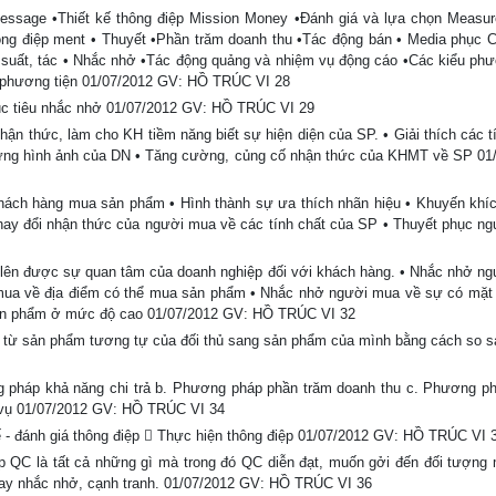
essage •Thiết kế thông điệp Mission Money •Đánh giá và lựa chọn Measur
ông điệp ment • Thuyết •Phần trăm doanh thu •Tác động bán • Media phục 
 suất, tác • Nhắc nhở •Tác động quảng và nhiệm vụ động cáo •Các kiểu phư
c phương tiện 01/07/2012 GV: HỒ TRÚC VI 28
 Mục tiêu nhắc nhở 01/07/2012 GV: HỒ TRÚC VI 29
nhận thức, làm cho KH tiềm năng biết sự hiện diện của SP. • Giải thích các 
 dựng hình ảnh của DN • Tăng cường, củng cố nhận thức của KHMT về SP 01
khách hàng mua sản phẩm • Hình thành sự ưa thích nhãn hiệu • Khuyến khíc
Thay đổi nhận thức của người mua về các tính chất của SP • Thuyết phục n
ói lên được sự quan tâm của doanh nghiệp đối với khách hàng. • Nhắc nhở n
 mua về địa điểm có thể mua sản phẩm • Nhắc nhở người mua về sự có mặt
đến sản phẩm ở mức độ cao 01/07/2012 GV: HỒ TRÚC VI 32
n từ sản phẩm tương tự của đối thủ sang sản phẩm của mình bằng cách so sa
pháp khả năng chi trả b. Phương pháp phần trăm doanh thu c. Phương p
 vụ 01/07/2012 GV: HỒ TRÚC VI 34
- đánh giá thông điệp  Thực hiện thông điệp 01/07/2012 GV: HỒ TRÚC VI 
p QC là tất cả những gì mà trong đó QC diễn đạt, muốn gởi đến đối tượng 
hay nhắc nhở, cạnh tranh. 01/07/2012 GV: HỒ TRÚC VI 36