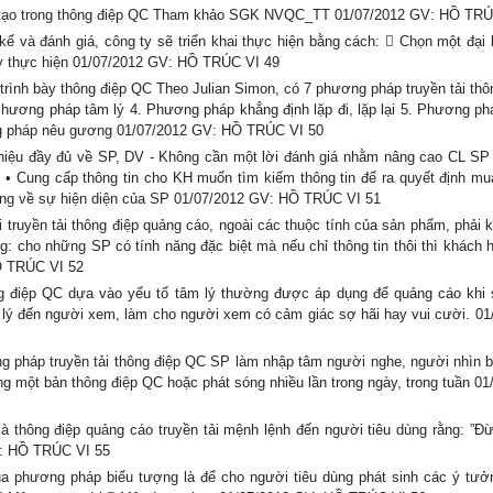
ng tạo trong thông điệp QC Tham khảo SGK NVQC_TT 01/07/2012 GV: HỒ TRÚ
kế và đánh giá, công ty sẽ triển khai thực hiện bằng cách:  Chọn một đại 
ty thực hiện 01/07/2012 GV: HỒ TRÚC VI 49
rình bày thông điệp QC Theo Julian Simon, có 7 phương pháp truyền tải thôn
Phương pháp tâm lý 4. Phương pháp khẳng định lặp đi, lặp lại 5. Phương ph
ng pháp nêu gương 01/07/2012 GV: HỒ TRÚC VI 50
i thiệu đầy đủ về SP, DV - Không cần một lời đánh giá nhằm nâng cao CL SP
 • Cung cấp thông tin cho KH muốn tìm kiếm thông tin để ra quyết định mu
 năng về sự hiện diện của SP 01/07/2012 GV: HỒ TRÚC VI 51
i truyền tải thông điệp quảng cáo, ngoài các thuộc tính của sản phẩm, phải 
ng: cho những SP có tính năng đặc biệt mà nếu chỉ thông tin thôi thì khách 
HỒ TRÚC VI 52
ng điệp QC dựa vào yếu tố tâm lý thường được áp dụng để quảng cáo khi
lý đến người xem, làm cho người xem có cảm giác sợ hãi hay vui cười. 01
ơng pháp truyền tải thông điệp QC SP làm nhập tâm người nghe, người nhìn 
rong một bản thông điệp QC hoặc phát sóng nhiều lần trong ngày, trong tuần 0
 thông điệp quảng cáo truyền tải mệnh lệnh đến người tiêu dùng rằng: ”Đ
V: HỒ TRÚC VI 55
ủa phương pháp biểu tượng là để cho người tiêu dùng phát sinh các ý tưở