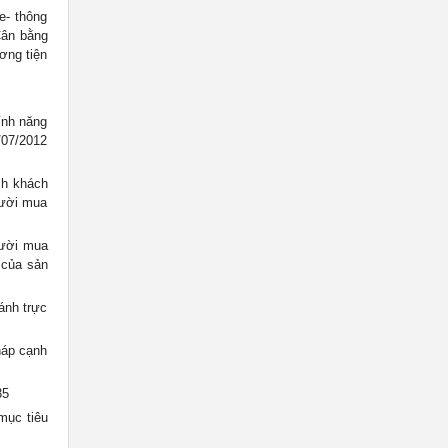
e- thông
Cân bằng
ơng tiện
tính năng
/07/2012
h khách
gười mua
gười mua
 của sản
́nh trực
háp cạnh
35
mục tiêu