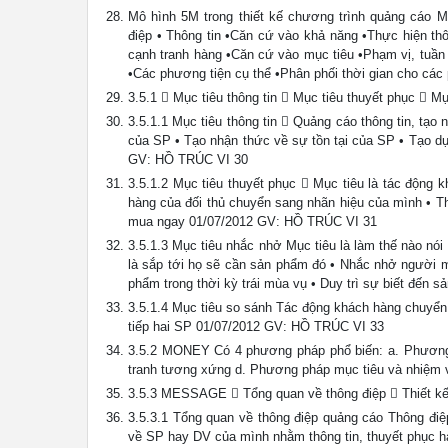
Mô hình 5M trong thiết kế chương trình quảng cáo M
điệp • Thông tin •Căn cứ vào khả năng •Thực hiện th
cạnh tranh hàng •Căn cứ vào mục tiêu •Phạm vị, tuần
•Các phương tiện cụ thể •Phân phối thời gian cho cá
3.5.1  Mục tiêu thông tin  Mục tiêu thuyết phục 
3.5.1.1 Mục tiêu thông tin  Quảng cáo thông tin, tạo 
của SP • Tạo nhận thức về sự tồn tại của SP • Tạo
GV: HỒ TRÚC VI 30
3.5.1.2 Mục tiêu thuyết phục  Mục tiêu là tác động 
hàng của đối thủ chuyển sang nhãn hiệu của mình • 
mua ngay 01/07/2012 GV: HỒ TRÚC VI 31
3.5.1.3 Mục tiêu nhắc nhở Mục tiêu là làm thế nào n
là sắp tới họ sẽ cần sản phẩm đó • Nhắc nhở người
phẩm trong thời kỳ trái mùa vụ • Duy trì sự biết 
3.5.1.4 Mục tiêu so sánh Tác động khách hàng chuyể
tiếp hai SP 01/07/2012 GV: HỒ TRÚC VI 33
3.5.2 MONEY Có 4 phương pháp phổ biến: a. Phương 
tranh tương xứng d. Phương pháp mục tiêu và nhiệm
3.5.3 MESSAGE  Tổng quan về thông điệp  Thiết kế 
3.5.3.1 Tổng quan về thông điệp quảng cáo Thông điệ
về SP hay DV của mình nhằm thông tin, thuyết phục 