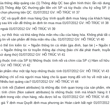
của thông điệp quảng cáo (1) Thông điệp QC bao gồm hình thức lẫn nội dun
(3) Thông điệp QC thường gắn liền với SP và tùy thuộc chu kỳ sống SP. (
ựa chọn phương tiện QC. 01/07/2012 GV: HỒ TRÚC VI 37
p QC và quyết định mua hàng Quy trình quyết định mua hàng của khách hàng
g sau khi vấn đề thông án định tin mua mua 01/07/2012 GV: HỒ TRÚC VI 38
n ngoài 01/07/2012 GV: HỒ TRÚC VI 39
m, sự thôi thúc và khả năng thỏa mãn nhu cầu của hàng hóa. Không phải tất 
ông tin về sản phẩm để thỏa mãn nhu cầu. 01/07/2012 GV: HỒ TRÚC VI 40
 thể tìm kiếm từ: • Nguồn thông tin cá nhân (gia đình, bạn bè ) • Nguồn t
Nguồn thông tin từ truyền thông đại chúng (báo chí đài phát thanh, truyền
u, sử dụng thử) 01/07/2012 GV: HỒ TRÚC VI 41
ững thuộc tính của SP b) Những thuộc tính nổi và chìm của SP c) Hàm số hữu
012 GV: HỒ TRÚC VI 42
 • Sản phẩm như một tập hợp những thuộc tính 01/07/2012 GV: HỒ TRÚC VI 43
 • Những chỉ số mà người mua hàng cho là quan trọng đối với họ về một sản
̀ Nhiều bọt quảng cáo? 01/07/2012 GV: HỒ TRÚC VI 44
 tính nổi (Salient attributes) là những đặc tính quan trọng của sản phẩm, n
ính chìm (Non salient attributes) là những thuộc tính mà khách hàng ít b
ết định trong việc chọn hàng, nếu được kể ra. 01/07/2012 GV: HỒ TRÚC VI 45
 giá Ý định mua Quyết định mua phương án Hoàn cảnh bất ngờ 01/07/201