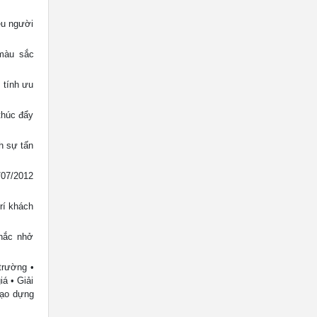
ều người
 màu sắc
 tính ưu
thúc đẩy
h sự tấn
/07/2012
rí khách
nhắc nhở
trường •
́ • Giải
Tạo dựng