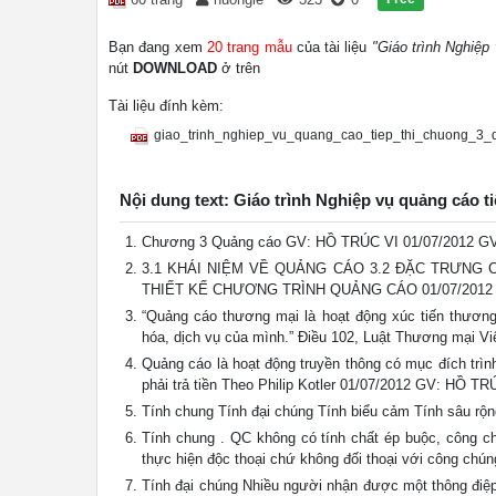
Bạn đang xem
20 trang mẫu
của tài liệu
"Giáo trình Nghiệp
nút
DOWNLOAD
ở trên
Tài liệu đính kèm:
giao_trinh_nghiep_vu_quang_cao_tiep_thi_chuong_3_
Nội dung text: Giáo trình Nghiệp vụ quảng cáo t
Chương 3 Quảng cáo GV: HỒ TRÚC VI 01/07/2012 G
3.1 KHÁI NIỆM VỀ QUẢNG CÁO 3.2 ĐẶC TRƯNG 
THIẾT KẾ CHƯƠNG TRÌNH QUẢNG CÁO 01/07/2012 
“Quảng cáo thương mại là hoạt động xúc tiến thương
hóa, dịch vụ của mình.” Điều 102, Luật Thương mại 
Quảng cáo là hoạt động truyền thông có mục đích trìn
phải trả tiền Theo Philip Kotler 01/07/2012 GV: HỒ TR
Tính chung Tính đại chúng Tính biểu cảm Tính sâu r
Tính chung . QC không có tính chất ép buộc, công 
thực hiện độc thoại chứ không đối thoại với công ch
Tính đại chúng Nhiều người nhận được một thông đi