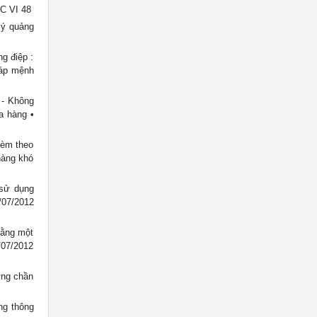
C VI 48
lý quảng
g điệp :
áp mệnh
 - Không
a hàng •
kèm theo
hàng khó
 sử dụng
/07/2012
bằng một
1/07/2012
ừng chần
ng thông