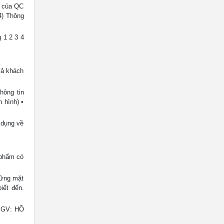
g của QC
4) Thông
 1 2 3 4
cả khách
hông tin
 hình) •
 dụng về
 phẩm có
hững mặt
iết đến.
2 GV: HỒ