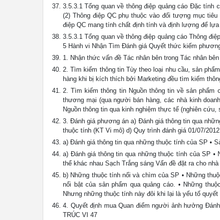
3.5.3.1 Tổng quan về thông điệp quảng cáo Đặc tính 
(2) Thông điệp QC phụ thuộc vào đối tượng mục tiêu 
điệp QC mang tính chất định tính và định lượng để l
3.5.3.1 Tổng quan về thông điệp quảng cáo Thông điệ
5 Hành vi Nhận Tìm Đánh giá Quyết thức kiếm phươn
1. Nhận thức vấn đề Tác nhân bên trong Tác nhân bê
2. Tìm kiếm thông tin Tùy theo loại nhu cầu, sản phẩ
hàng khi bị kích thích bởi Marketing đều tìm kiếm th
2. Tìm kiếm thông tin Nguồn thông tin về sản phẩm có
thương mại (qua người bán hàng, các nhà kinh doanh • 
Nguồn thông tin qua kinh nghiệm thực tế (nghiên cứ
3. Đánh giá phương án a) Đánh giá thông tin qua nh
thuộc tính (KT Vi mô) d) Quy trình đánh giá 01/07/2
a) Đánh giá thông tin qua những thuộc tính của SP
a) Đánh giá thông tin qua những thuộc tính của SP
thể khác nhau Sạch Trắng sáng Vấn đề đặt ra cho nha
b) Những thuộc tính nổi và chìm của SP • Những thuộc
nổi bật của sản phẩm qua quảng cáo. • Những thuộc t
Nhưng những thuộc tính này đôi khi lại là yếu tố quy
4. Quyết định mua Quan điểm người ảnh hưởng Đánh
TRÚC VI 47