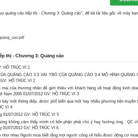
 vụ quảng cáo tiếp thị - Chương 3: Quảng cáo"
, để tải tài liệu gốc về máy bạ
quang_cao.pdf
iếp thị - Chương 3: Quảng cáo
V: HỒ TRÚC VI 1
CỦA QUẢNG CÁO 3.3 VAI TRÒ CỦA QUẢNG CÁO 3.4 MÔ HÌNH QUẢNG 
GV: HỒ TRÚC VI 2
 mại của thương nhân để giới thiệu với khách hàng về hoạt động kinh do
Việt Nam 2005 01/07/2012 GV: HỒ TRÚC VI 3
h bày một thông điệp, được phổ biến qua một hay nhiều phương tiện truyền 
ÚC VI 4
ộng 01/07/2012 GV: HỒ TRÚC VI 5
chúng không cảm thấy mình có bổn phận phải chú ý hay hưởng ứng . QC ch
úng 01/07/2012 GV: HỒ TRÚC VI 6
ệp như nhau Người mua biết rằng mọi người cũng sẽ hiểu được động cơ mu