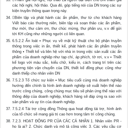
các hội nghị, hội thảo. Qua đó, góp tiếng nói của DN trong các sự
kiện truyền thông quan trọng này.
Biên tập và phát hành các ấn phẩm, thư từ cho khách hàng
Viết báo cáo thường niên, biên tập và soạn thảo các ấn phẩm,
thư mời, thư cảm ơn, thư chúc mừng, thư phân ưu, v.v để gửi
tới KH cũng như những người có liên quan.
6.5.2.2 Ấn loát • Phục vụ về mặt kỹ thuật cho bộ phận truyền
thông trong việc in ấn, thiết kế, phát hành các ấn phẩm truyền
thông • Thiết kế và liên hệ với nhà in trong việc sản xuất các ấn
phẩm của doanh nghiệp như tạp chí, áp phích, tờ rơi, v.v • Thiết
kế logo với màu sắc, kiểu chữ, kiểu in, cách trang trí trên các
phương tiện vận chuyển của DN, thiết kế đồng phục cũng như
danh thiếp cho nhân viên DN
7.5.2.3 Tổ chức sự kiện • Mục tiêu cuối cùng mà doanh nghiệp
hướng đến chính là hình ảnh doanh nghiệp sẽ xuất hiện thế nào
trước công chúng, công chúng mục tiêu sẽ phản ứng thế nào với
thông điệp của doanh nghiệp, khách hàng sẽ đáp ứng ra sao với
sản phẩm và uy tín của doanh nghiệp.
7.5.2.4 Tài trợ cộng đồng Thông qua hoạt động tài trợ, hình ảnh
của tổ chức sẽ mang giá trị cao hơn trong tâm trí công chúng.
7.2.3. HOẠT ĐỘNG PR CỦA CÁC CÁ NHÂN 1. Nhân viên PR -
họ là ai? 2. Chức danh và mô tả công việc 3. Các yêu cầu cơ