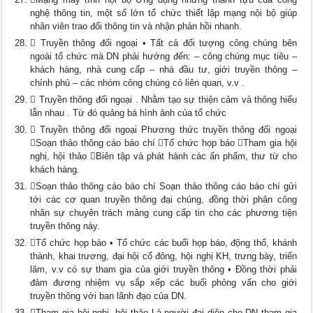
nghệ thông tin, một số lớn tổ chức thiết lập mạng nội bộ giúp
nhân viên trao đổi thông tin và nhận phản hồi nhanh.
 Truyền thông đối ngoại • Tất cả đối tượng công chúng bên
ngoài tổ chức mà DN phải hướng đến: – công chúng mục tiêu –
khách hàng, nhà cung cấp – nhà đầu tư, giới truyền thông –
chính phủ – các nhóm công chúng có liên quan, v.v .
 Truyền thông đối ngoại . Nhằm tạo sự thiện cảm và thông hiểu
lẫn nhau . Từ đó quảng bá hình ảnh của tổ chức
 Truyền thông đối ngoại Phương thức truyền thông đối ngoại
Soạn thảo thông cáo báo chí Tổ chức họp báo Tham gia hội
nghị, hội thảo Biên tập và phát hành các ấn phẩm, thư từ cho
khách hàng.
Soạn thảo thông cáo báo chí Soạn thảo thông cáo báo chí gửi
tới các cơ quan truyền thông đại chúng, đồng thời phân công
nhân sự chuyên trách mảng cung cấp tin cho các phương tiện
truyền thông này.
Tổ chức họp báo • Tổ chức các buổi họp báo, động thổ, khánh
thành, khai trương, đại hội cổ đông, hội nghị KH, trưng bày, triển
lãm, v.v có sự tham gia của giới truyền thông • Đồng thời phải
đảm đương nhiệm vụ sắp xếp các buổi phỏng vấn cho giới
truyền thông với ban lãnh đạo của DN.
Tham gia hội nghị, hội thảo Là người đại diện cho DN tham gia