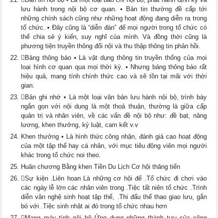
lưu hành trong nội bộ cơ quan. • Bản tin thường đề cấp tới
những chính sách cũng như những hoạt động đang diễn ra trong
tổ chức. • Đây cũng là “diễn đàn” để mọi người trong tổ chức có
thể chia sẻ ý kiến, suy nghĩ của mình. Và đồng thời cũng là
phương tiện truyền thông đối nội và thu thập thông tin phản hồi.
Bảng thông báo • Là vật dụng thông tin truyền thống của mọi
loại hình cơ quan qua mọi thời kỳ. • Nhưng bảng thông báo rất
hiệu quả, mang tính chính thức cao và sẽ tồn tại mãi với thời
gian.
Bản ghi nhớ • Là một loại văn bản lưu hành nội bộ, trình bày
ngắn gọn với nội dung là một thoả thuận, thường là giữa cấp
quản trị và nhân viên, về các vấn đề nội bộ như: đề bạt, nâng
lương, khen thưởng, kỷ luật, cam kết v.v
Khen thưởng • Là hình thức công nhận, đánh giá cao hoạt động
của một tập thể hay cá nhân, với mục tiêu động viên mọi người
khác trong tổ chức noi theo.
Huân chương Bằng khen Tiền Du Lịch Cơ hội thăng tiến
Sự kiện .Liên hoan Là những cơ hội để .Tổ chức đi chơi vào
các ngày lễ lớn các nhân viên trong .Tiệc tất niên tổ chức .Trình
diễn văn nghệ sinh hoạt tập thể, .Thi đấu thể thao giao lưu, gắn
bó với .Tiệc sinh nhật ai đó trong tổ chức nhau hơn
Mạng máy tính nội bộ Ứng dụng những thành tựu của công