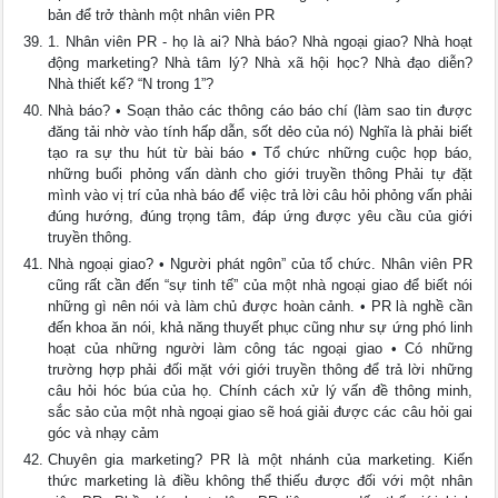
bản để trở thành một nhân viên PR
1. Nhân viên PR - họ là ai? Nhà báo? Nhà ngoại giao? Nhà hoạt
động marketing? Nhà tâm lý? Nhà xã hội học? Nhà đạo diễn?
Nhà thiết kế? “N trong 1”?
Nhà báo? • Soạn thảo các thông cáo báo chí (làm sao tin được
đăng tải nhờ vào tính hấp dẫn, sốt dẻo của nó) Nghĩa là phải biết
tạo ra sự thu hút từ bài báo • Tổ chức những cuộc họp báo,
những buổi phỏng vấn dành cho giới truyền thông Phải tự đặt
mình vào vị trí của nhà báo để việc trả lời câu hỏi phỏng vấn phải
đúng hướng, đúng trọng tâm, đáp ứng được yêu cầu của giới
truyền thông.
Nhà ngoại giao? • Người phát ngôn” của tổ chức. Nhân viên PR
cũng rất cần đến “sự tinh tế” của một nhà ngoại giao để biết nói
những gì nên nói và làm chủ được hoàn cảnh. • PR là nghề cần
đến khoa ăn nói, khả năng thuyết phục cũng như sự ứng phó linh
hoạt của những người làm công tác ngoại giao • Có những
trường hợp phải đối mặt với giới truyền thông để trả lời những
câu hỏi hóc búa của họ. Chính cách xử lý vấn đề thông minh,
sắc sảo của một nhà ngoại giao sẽ hoá giải được các câu hỏi gai
góc và nhạy cảm
Chuyên gia marketing? PR là một nhánh của marketing. Kiến
thức marketing là điều không thể thiếu được đối với một nhân