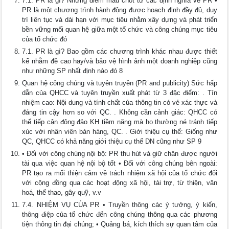
7.1. PR là gì? Những điểm mấu chốt từ các định nghĩa về PR •
PR là một chương trình hành động được hoạch định đầy đủ, duy
trì liên tục và dài hạn với mục tiêu nhằm xây dựng và phát triển
bền vững mối quan hệ giữa một tổ chức và công chúng mục tiêu
của tổ chức đó
7.1. PR là gì? Bao gồm các chương trình khác nhau được thiết
kế nhằm đề cao hay/và bảo vệ hình ảnh một doanh nghiệp cũng
như những SP nhất định nào đó 8
Quan hệ công chúng và tuyên truyền (PR and publicity) Sức hấp
dẫn của QHCC và tuyên truyền xuất phát từ 3 đặc điểm: . Tín
nhiệm cao: Nội dung và tính chất của thông tin có vẻ xác thực và
đáng tin cậy hơn so với QC. . Không cần cảnh giác: QHCC có
thể tiếp cận đông đảo KH tiềm năng mà họ thường né tránh tiếp
xúc với nhân viên bán hàng, QC. . Giới thiệu cụ thể: Giống như
QC, QHCC có khả năng giới thiệu cụ thể DN cũng như SP 9
• Đối với công chúng nội bộ: PR thu hút và giữ chân được người
tài qua việc quan hệ nội bộ tốt • Đối với công chúng bên ngoài:
PR tạo ra mối thiện cảm về trách nhiệm xã hội của tổ chức đối
với cộng đồng qua các hoạt động xã hội, tài trợ, từ thiện, văn
hoá, thể thao, gây quỹ, v.v
7.4. NHIỆM VỤ CỦA PR • Truyền thông các ý tưởng, ý kiến,
thông điệp của tổ chức đến công chúng thông qua các phương
tiện thông tin đại chúng; • Quảng bá, kích thích sự quan tâm của