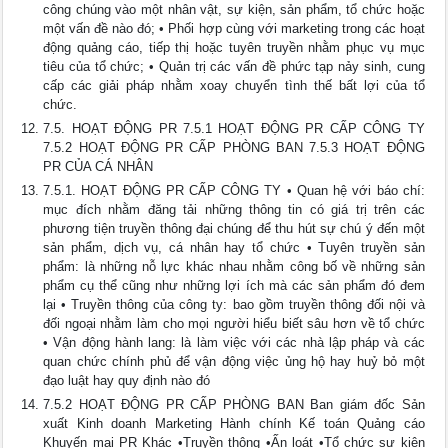
công chúng vào một nhân vật, sự kiện, sản phẩm, tổ chức hoặc
một vấn đề nào đó; • Phối hợp cùng với marketing trong các hoạt
động quảng cáo, tiếp thị hoặc tuyên truyền nhằm phục vụ mục
tiêu của tổ chức; • Quản trị các vấn đề phức tạp nảy sinh, cung
cấp các giải pháp nhằm xoay chuyển tình thế bất lợi của tổ
chức.
7.5. HOẠT ĐỘNG PR 7.5.1 HOẠT ĐỘNG PR CẤP CÔNG TY
7.5.2 HOẠT ĐỘNG PR CẤP PHÒNG BAN 7.5.3 HOẠT ĐỘNG
PR CỦA CÁ NHÂN
7.5.1. HOẠT ĐỘNG PR CẤP CÔNG TY • Quan hệ với báo chí:
mục đích nhằm đăng tải những thông tin có giá trị trên các
phương tiện truyền thông đại chúng để thu hút sự chú ý đến một
sản phẩm, dịch vụ, cá nhân hay tổ chức • Tuyên truyền sản
phẩm: là những nỗ lực khác nhau nhằm công bố về những sản
phẩm cụ thể cũng như những lợi ích mà các sản phẩm đó đem
lại • Truyền thông của công ty: bao gồm truyền thông đối nội và
đối ngoại nhằm làm cho mọi người hiểu biết sâu hơn về tổ chức
• Vận động hành lang: là làm việc với các nhà lập pháp và các
quan chức chính phủ để vận động việc ủng hộ hay huỷ bỏ một
đạo luật hay quy định nào đó
7.5.2 HOẠT ĐỘNG PR CẤP PHÒNG BAN Ban giám đốc Sản
xuất Kinh doanh Marketing Hành chính Kế toán Quảng cáo
Khuyến mại PR Khác •Truyền thông •Ấn loát •Tổ chức sự kiện