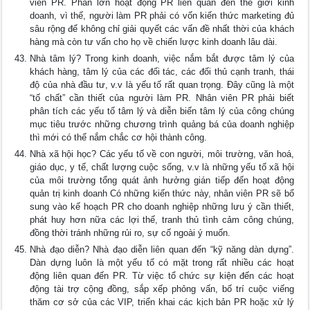
viên PR. Phần lớn hoạt động PR liên quan đến thế giới kinh
doanh, vì thế, người làm PR phải có vốn kiến thức marketing đủ
sâu rộng để không chỉ giải quyết các vấn đề nhất thời của khách
hàng mà còn tư vấn cho họ về chiến lược kinh doanh lâu dài.
Nhà tâm lý? Trong kinh doanh, việc nắm bắt được tâm lý của
khách hàng, tâm lý của các đối tác, các đối thủ cạnh tranh, thái
độ của nhà đầu tư, v.v là yếu tố rất quan trọng. Đây cũng là một
“tố chất” cần thiết của người làm PR. Nhân viên PR phải biết
phân tích các yếu tố tâm lý và diễn biến tâm lý của công chúng
mục tiêu trước những chương trình quảng bá của doanh nghiệp
thì mới có thể nắm chắc cơ hội thành công.
Nhà xã hội học? Các yếu tố về con người, môi trường, văn hoá,
giáo dục, y tế, chất lượng cuộc sống, v.v là những yếu tố xã hội
của môi trường tổng quát ảnh hưởng gián tiếp đến hoạt động
quản trị kinh doanh Có những kiến thức này, nhân viên PR sẽ bổ
sung vào kế hoạch PR cho doanh nghiệp những lưu ý cần thiết,
phát huy hơn nữa các lợi thế, tranh thủ tình cảm công chúng,
đồng thời tránh những rủi ro, sự cố ngoài ý muốn.
Nhà đạo diễn? Nhà đạo diễn liên quan đến “kỹ năng dàn dựng”.
Dàn dựng luôn là một yếu tố có mặt trong rất nhiều các hoạt
động liên quan đến PR. Từ việc tổ chức sự kiện đến các hoạt
động tài trợ cộng đồng, sắp xếp phỏng vấn, bố trí cuộc viếng
thăm cơ sở của các VIP, triển khai các kịch bản PR hoặc xử lý