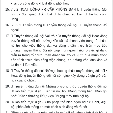
•Tài trợ cộng đồng •Hoạt động phối hợp
7.5.2 HOẠT ĐỘNG PR CẤP PHÒNG BAN  Truyền thông (đối
nội và đối ngoại)  Ấn loát  Tổ chức sự kiện  Tài trợ cộng
đồng
6.5.2.1 Truyền thông  Truyền thông đối nội  Truyền thông đối
ngoại.
 Truyền thông đối nội Vai trò của truyền thông đối nội Hoạt động
truyền thông đối nội hướng đến tất cả thành viên trong tổ chức,
hỗ trợ cho việc thông đạt và đồng thuận thực hiện mục tiêu
chung. Truyền thông đối nội giúp mọi người hiểu rõ việc gì đang
diễn ra trong tổ chức, thấy được vai trò và vị trí của mình trong
tiến trình thực hiện công việc chung, tin tưởng vào lãnh đạo và
tự tin khi làm việc.
 Truyền thông đối nội Những phương thức truyền thông đối nội •
Hoạt động truyền thông đối nội còn giúp xây dựng và gìn giữ văn
hoá của tổ chức.
 Truyền thông đối nội Những phương thức truyền thông đối nội
Giao tiếp trực diện Bản tin nội bộ Bảng thông báo Bản ghi
nhớ Khen thưởng Sự kiện Mạng máy tính nội bộ.
Giao tiếp trực diện • Cho phép thể hiện ngôn ngữ cử chỉ, điệu
bộ, phản ánh thông tin một cách sinh động và rõ nét.
Bản tin nội bộ • Là một loại báo chí nội bộ, phát hành định kỳ và