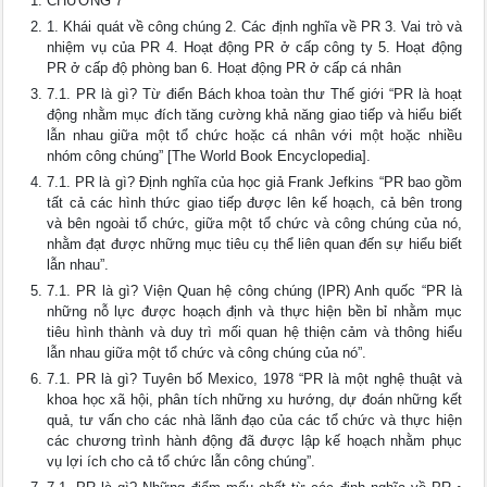
CHƯƠNG 7
1. Khái quát về công chúng 2. Các định nghĩa về PR 3. Vai trò và
nhiệm vụ của PR 4. Hoạt động PR ở cấp công ty 5. Hoạt động
PR ở cấp độ phòng ban 6. Hoạt động PR ở cấp cá nhân
7.1. PR là gì? Từ điển Bách khoa toàn thư Thế giới “PR là hoạt
động nhằm mục đích tăng cường khả năng giao tiếp và hiểu biết
lẫn nhau giữa một tổ chức hoặc cá nhân với một hoặc nhiều
nhóm công chúng” [The World Book Encyclopedia].
7.1. PR là gì? Định nghĩa của học giả Frank Jefkins “PR bao gồm
tất cả các hình thức giao tiếp được lên kế hoạch, cả bên trong
và bên ngoài tổ chức, giữa một tổ chức và công chúng của nó,
nhằm đạt được những mục tiêu cụ thể liên quan đến sự hiểu biết
lẫn nhau”.
7.1. PR là gì? Viện Quan hệ công chúng (IPR) Anh quốc “PR là
những nỗ lực được hoạch định và thực hiện bền bỉ nhằm mục
tiêu hình thành và duy trì mối quan hệ thiện cảm và thông hiểu
lẫn nhau giữa một tổ chức và công chúng của nó”.
7.1. PR là gì? Tuyên bố Mexico, 1978 “PR là một nghệ thuật và
khoa học xã hội, phân tích những xu hướng, dự đoán những kết
quả, tư vấn cho các nhà lãnh đạo của các tổ chức và thực hiện
các chương trình hành động đã được lập kế hoạch nhằm phục
vụ lợi ích cho cả tổ chức lẫn công chúng”.