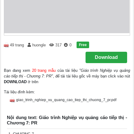
Free
49 trang
huongle
317
0
Download
Bạn đang xem
20 trang mẫu
của tài liệu
"Giáo trình Nghiệp vụ quảng
cáo tiếp thị - Chương 7: PR"
, để tải tài liệu gốc về máy bạn click vào nút
DOWNLOAD
ở trên
Tài liệu đính kèm:
giao_trinh_nghiep_vu_quang_cao_tiep_thi_chuong_7_pr.pdf
Nội dung text: Giáo trình Nghiệp vụ quảng cáo tiếp thị -
Chương 7: PR