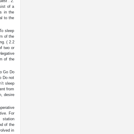
uest”. 2.
ist of a
s in the
al to the
To sleep
m of the
ng. ( 2.2
of two or
Negative
m of the
go Go Do
p Do not
n’t sleep
rent from
n, desire
mperative
tive. For
station
d of the
volved in