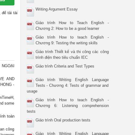
Writing Argument Essay
, để tải tài
Giáo trình How to Teach English -
Chương 2: How to be a good learner
Giáo trình How to teach English -
Chương 9: Testing the writing skills
Giáo trình Thiết kế và thi công các công
trình điện theo tiêu chuẩn IEC
: NGOẠI
Giáo trình Criteria and Test Types
VE AND
Giáo trình Writing English Language
PHONG -
Tests - Chương 4: Tests of grammar and
usage
nTimeH,
Giáo trình How to teach English -
and some
Chương 6: Listening comprehension
tests
tính toán
Giáo trình Oral production tests
an công
Giáo trình Writing English Language
learners