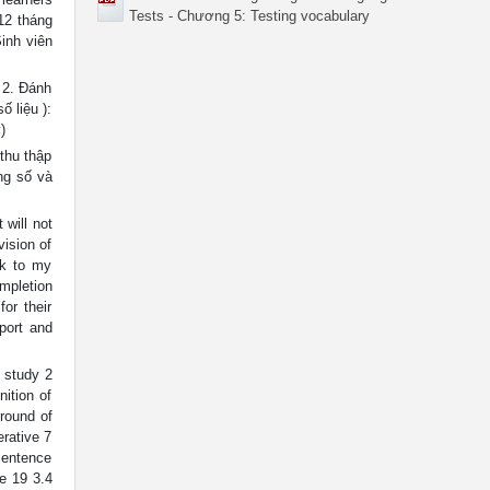
Tests - Chương 5: Testing vocabulary
12 tháng
inh viên
 2. Đánh
ố liệu ):
)
thu thập
ằng số và
will not
vision of
nk to my
mpletion
or their
port and
study 2
ition of
round of
rative 7
 sentence
ve 19 3.4