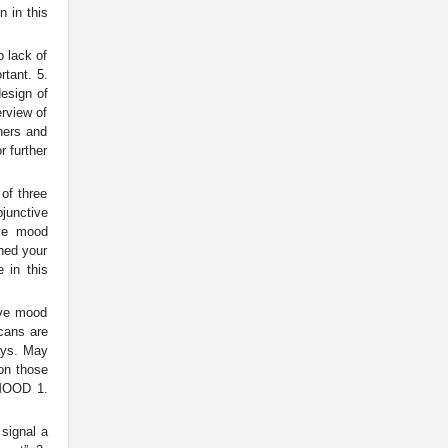
 in this
o lack of
tant. 5.
design of
erview of
ners and
r further
f three
junctive
ive mood
shed your
 in this
ive mood
icans are
ays. May
 on those
MOOD 1.
 signal a