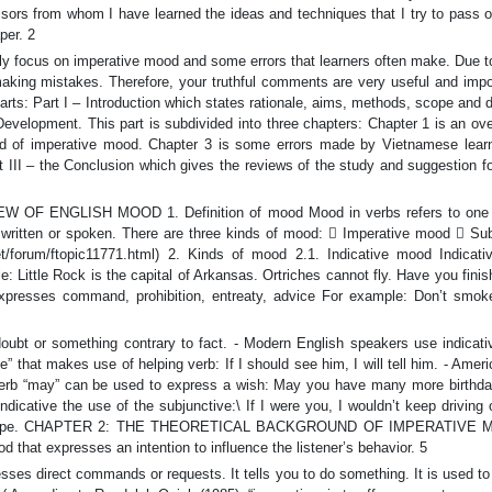
sors from whom I have learned the ideas and techniques that I try to pass on
per. 2
only focus on imperative mood and some errors that learners often make. Due t
aking mistakes. Therefore, your truthful comments are very useful and impor
arts: Part I – Introduction which states rationale, aims, methods, scope and 
 Development. This part is subdivided into three chapters: Chapter 1 is an ov
nd of imperative mood. Chapter 3 is some errors made by Vietnamese lear
III – the Conclusion which gives the reviews of the study and suggestion fo
 ENGLISH MOOD 1. Definition of mood Mood in verbs refers to one o
ng written or spoken. There are three kinds of mood:  Imperative mood  Sub
et/forum/ftopic11771.html) 2. Kinds of mood 2.1. Indicative mood Indicat
: Little Rock is the capital of Arkansas. Ortriches cannot fly. Have you fini
resses command, prohibition, entreaty, advice For example: Don’t smoke
ubt or something contrary to fact. - Modern English speakers use indicat
e” that makes use of helping verb: If I should see him, I will tell him. - Amer
The verb “may” can be used to express a wish: May you have many more birthd
ndicative the use of the subjunctive:\ If I were you, I wouldn’t keep driving
fiscal shape. CHAPTER 2: THE THEORETICAL BACKGROUND OF IMPERATIVE 
 that expresses an intention to influence the listener’s behavior. 5
es direct commands or requests. It tells you to do something. It is used to