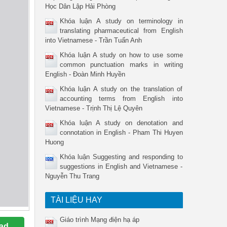
Học Dân Lập Hải Phòng
Khóa luận A study on terminology in
translating pharmaceutical from English
into Vietnamese - Trần Tuấn Anh
Khóa luận A study on how to use some
common punctuation marks in writing
English - Đoàn Minh Huyền
Khóa luận A study on the translation of
accounting terms from English into
Vietnamese - Trịnh Thị Lệ Quyên
Khóa luận A study on denotation and
connotation in English - Pham Thi Huyen
Huong
Khóa luận Suggesting and responding to
suggestions in English and Vietnamese -
Nguyễn Thu Trang
TÀI LIỆU HAY
Giáo trình Mạng điện hạ áp
ad