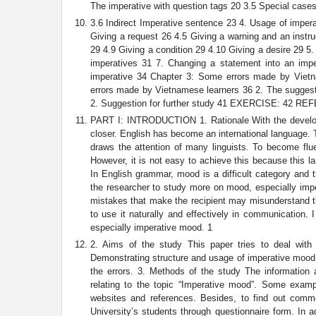
The imperative with question tags 20 3.5 Special cases
3.6 Indirect Imperative sentence 23 4. Usage of imper
Giving a request 26 4.5 Giving a warning and an instruc
29 4.9 Giving a condition 29 4.10 Giving a desire 29 5.
imperatives 31 7. Changing a statement into an impe
imperative 34 Chapter 3: Some errors made by Viet
errors made by Vietnamese learners 36 2. The sugges
2. Suggestion for further study 41 EXERCISE: 42
PART I: INTRODUCTION 1. Rationale With the develo
closer. English has become an international language. 
draws the attention of many linguists. To become flu
However, it is not easy to achieve this because this 
In English grammar, mood is a difficult category and
the researcher to study more on mood, especially imp
mistakes that make the recipient may misunderstand t
to use it naturally and effectively in communication.
especially imperative mood. 1
2. Aims of the study This paper tries to deal with 
Demonstrating structure and usage of imperative mood
the errors. 3. Methods of the study The information
relating to the topic “Imperative mood”. Some exampl
websites and references. Besides, to find out comm
University’s students through questionnaire form. In a