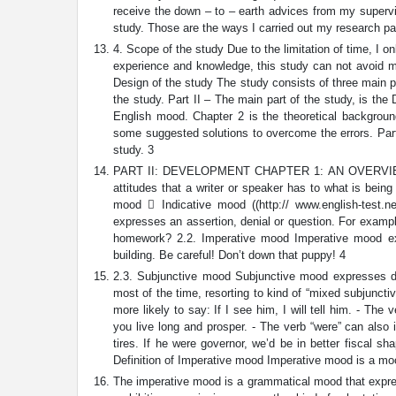
receive the down – to – earth advices from my supervi
study. Those are the ways I carried out my research pa
4. Scope of the study Due to the limitation of time, I 
experience and knowledge, this study can not avoid m
Design of the study The study consists of three main p
the study. Part II – The main part of the study, is the
English mood. Chapter 2 is the theoretical backgrou
some suggested solutions to overcome the errors. Part 
study. 3
PART II: DEVELOPMENT CHAPTER 1: AN OVERVIEW OF
attitudes that a writer or speaker has to what is bei
mood  Indicative mood ((http:// www.english-test.n
expresses an assertion, denial or question. For example
homework? 2.2. Imperative mood Imperative mood exp
building. Be careful! Don’t down that puppy! 4
2.3. Subjunctive mood Subjunctive mood expresses do
most of the time, resorting to kind of “mixed subjunctiv
more likely to say: If I see him, I will tell him. - 
you live long and prosper. - The verb “were” can also i
tires. If he were governor, we’d be in better 
Definition of Imperative mood Imperative mood is a mood
The imperative mood is a grammatical mood that express