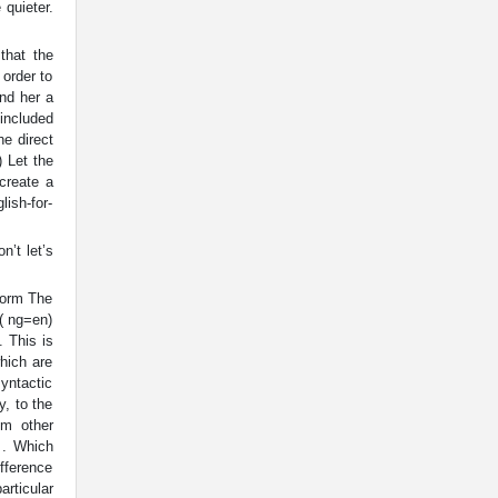
 quieter.
that the
 order to
nd her a
 included
he direct
) Let the
 create a
lish-for-
n’t let’s
form The
 ( ng=en)
 This is
hich are
yntactic
, to the
om other
 . Which
ifference
articular