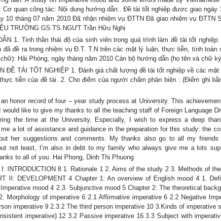
 Cơ quan công tác: Nội dung hướng dẫn:. Đề tài tốt nghiệp được giao ngày 
ày 10 tháng 07 năm 2010 Đã nhận nhiệm vụ ĐTTN Đã giao nhiệm vụ ĐTTN S
 HIỆU TRƯỞNG GS.TS.NGƯT Trần Hữu Nghị
nh thần thái độ của sinh viên trong quá trình làm đề tài tốt nghiệp:
đã đề ra trong nhiệm vụ Đ.T. T.N trên các mặt lý luận, thực tiễn, tính toán s
 chữ): Hải Phòng, ngày tháng năm 2010 Cán bộ hướng dẫn (họ tên và chữ ký
ÀI TỐT NGHIỆP 1. Đánh giá chất lượng đề tài tốt nghiệp về các mặt 
n và thực tiễn của đề tài. 2. Cho điểm của người chấm phản biện : (Điểm ghi b
nor record of four – year study process at University. This achievement 
 I would like to give my thanks to all the teaching staff of Foreign Language Di
ring the time at the University. Especially, I wish to express a deep tha
 a lot of assistance and guidance in the preparation for this study: the co
out her suggestions and comments. My thanks also go to all my friends f
 but not least, I’m also in debt to my family who always give me a lots sup
anks to all of you. Hai Phong, Dinh Thi Phuong
DUCTION 8 1. Rationale 1 2. Aims of the study 2 3. Methods of the 
ART II: DEVELOPMENT 4 Chapter 1: An overview of English mood 4 1. Defin
 Imperative mood 4 2.3. Subjunctive mood 5 Chapter 2: The theoretical backg
2. Morphology of imperative 6 2.1 Affirmative imperative 6 2.2 Negative Impe
 person imperative 9 2.3.2 The third person imperative 10 3.Kinds of imperative
nsistent imperative) 12 3.2 Passive imperative 16 3.3 Subject with imperati