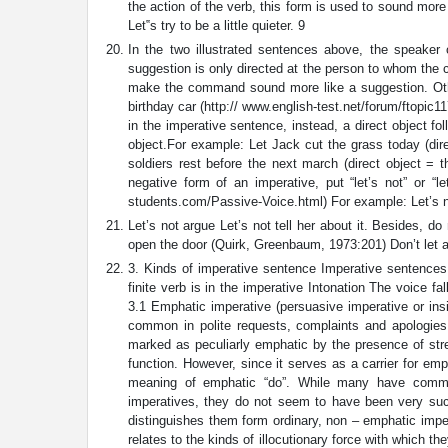
the action of the verb, this form is used to sound more 
Let‟s try to be a little quieter. 9
In the two illustrated sentences above, the speaker 
suggestion is only directed at the person to whom the c
make the command sound more like a suggestion. Oth
birthday car (http:// www.english-test.net/forum/ftopic1
in the imperative sentence, instead, a direct object fo
object.For example: Let Jack cut the grass today (dire
soldiers rest before the next march (direct object = t
negative form of an imperative, put “let’s not” or “le
students.com/Passive-Voice.html) For example: Let’s 
Let’s not argue Let’s not tell her about it. Besides, do
open the door (Quirk, Greenbaum, 1973:201) Don’t let a
3. Kinds of imperative sentence Imperative sentences 
finite verb is in the imperative Intonation The voice 
3.1 Emphatic imperative (persuasive imperative or ins
common in polite requests, complaints and apologies. 
marked as peculiarly emphatic by the presence of stre
function. However, since it serves as a carrier for e
meaning of emphatic “do”. While many have comment
imperatives, they do not seem to have been very succe
distinguishes them form ordinary, non – emphatic imper
relates to the kinds of illocutionary force with which t