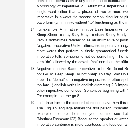
prohibition, permission or any other kind of exhortation.
Morphology of imperative 2.1 Affirmative imperative 
single word rather than a phrase of two or more wor
imperative is always the second person singular or plu
base form (an infinitive without “to” functioning as the i
For example: Affirmative Infinitive Base Imperative
Sleep Sleep To stay Stay Stay To study Study Study To
verb is sometimes referred to as an affirmative or posi
Negative Imperative Unlike affirmative imperative, nega
more words that perform a single grammatical functio
imperative tells someone to not do something. The ne
verb “do” followed by the adverb “not” and then the aff
Negative Infinitive Base Imperative To be Be Do not 
not Go To sleep Sleep Do not Sleep To stay Stay Do 
stop The “do not” of a negative imperative is often spo
too late. ( english-verbs-in-english-grammar) 2.3 Impera
other imperative sentences. Sentences beginning with “
For example: Let me go 8
Let’s take him to the doctor Let no one leave him this r
The English language makes the first person imperative 
example: Let me do it for you Let me see Let
(Martine&Thomson:123) Because the speaker or writer i
imperative sentence is more courteous and less demandi