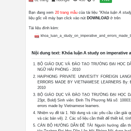
Bạn đang xem
20 trang mẫu
của tài liệu
"Khóa luận A stud
liệu gốc về máy bạn click vào nút
DOWNLOAD
ở trên
Tài liệu đính kèm:
khoa_luan_a_study_on_imperative_and_errors_made_b
Nội dung text: Khóa luận A study on imperative
BỘ GIÁO DỤC VÀ ĐÀO TẠO TRƯỜNG ĐẠI HỌC DÂN
NGỮ HẢI PHÒNG - 2010
HAIPHONG PRIVATE UNIVESITY FOREIGN LAN
ERRORS MADE BY VIETNAMESE LEARNERS By: Đinh 
2010
BỘ GIÁO DỤC VÀ ĐÀO TẠO TRƯỜNG ĐẠI HỌC DÂN LẬ
23pt, Bold) Sinh viên: Đinh Thị Phương Mã số: 1000
errors made by Vietnamese learners.
Nhiệm vụ đề tài 1. Nội dung và các yêu cầu cần giải quy
và các bản vẽ). 2. Các số liệu cần thiết để thiết kế, tín
CÁN BỘ HƯỚNG DẪN ĐỀ TÀI Người hướng dẫn thứ n
tác:Trường Đại Học Dân Lập Hải Phòng Nội dung hướ