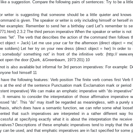
like a suggestion. Compare the following pairs of sentences: Try to be a little
or writer is suggesting that someone should be a little quieter and knows 
ommand is given. The speaker or writer is only including himself or herself in
er examples: Remember to send her a birthday card Let‟s remember to se
1771.html) 2.3.2 The third person imperative When the speaker or writer is not
llows “let”. The verb that describes the action of the command then follows t
ct object = Jack) Let me use your car for the afternoon (direct object = me
he soldiers) Let her try on your new dress (direct object = her) In order to
t somebody/ something not” in front of the infinitive verb: (http:// www.eng
not open the door (Quirk, &Greenbaum, 1973:201) 10
 not is also available but informal for 3rd person imperatives: For example: Do
nyone fool himself 11
have the following features: Verb position The finite verb comes first Verb 
falls at the end of the sentence Punctuation mark Exclamation mark or period
istent imperative) We can make an emphatic imperative with “do imperative”.
It remains to consider the interpretation of those affirmative imperative w
ssed “do”. This “do” may itself be regarded as meaningless, with a purely s
mphasis, which does have a semantic function, we can refer some what loosely
ed that such imperatives are interpreted in a rather different way fr
ssful at specifying exactly what it is about the interpretation the receive
atives? Descriptions of these emphatic imperatives tend to imply that the d
hey can be used, and that emphatic imperatives are in fact specified for some p