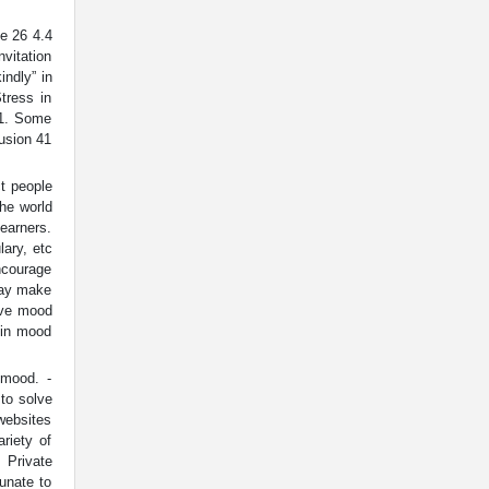
e 26 4.4
nvitation
indly” in
tress in
 1. Some
usion 41
t people
the world
earners.
ary, etc
ncourage
may make
ive mood
 in mood
 mood. -
to solve
websites
riety of
 Private
tunate to