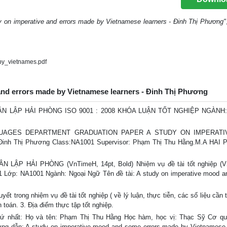
y on imperative and errors made by Vietnamese learners - Đinh Thị Phương"
y_vietnames.pdf
 and errors made by Vietnamese learners - Đinh Thị Phương
 LẬP HẢI PHÒNG ISO 9001 : 2008 KHÓA LUẬN TỐT NGHIỆP NGÀNH
GUAGES DEPARTMENT GRADUATION PAPER A STUDY ON IMPERATI
Thị Phương Class:NA1001 Supervisor: Phạm Thị Thu Hằng.M.A HAI 
P HẢI PHÒNG (VnTimeH, 14pt, Bold) Nhiệm vụ đề tài tốt nghiệp (V
31 Lớp: NA1001 Ngành: Ngoại Ngữ Tên đề tài: A study on imperative mood 
ết trong nhiệm vụ đề tài tốt nghiệp ( về lý luận, thực tiễn, các số liệu cần 
h toán. 3. Địa điểm thực tập tốt nghiệp.
hất: Họ và tên: Phạm Thị Thu Hằng Học hàm, học vị: Thạc Sỹ Cơ qu
ng dẫn: A study on imperative mood and some errors made by Vietnamese 