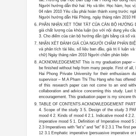
Người hướng dẫn thứ hai: Họ và tên: Học hàm, học vị:
04 năm 2010 Yêu cầu phải hoàn thành xong trước ng
Người hướng dẫn Hải Phòng, ngày tháng năm 2010
PHẦN NHẬN XÉT TÓM TẮT CỦA CÁN BỘ HƯỚNG DẪN 1. Ti
giá chất lượng của khóa luận (so với nội dung yêu cầu 
3. Cho điểm của cán bộ hướng dẫn (ghi bằng cả số và
NHẬN XÉT ĐÁNH GIÁ CỦA NGƯỜI CHẤM PHẢN BIỆN ĐỀ T
và phân tích tài liệu, số liệu ban đầu, giá trị lí luậ
chữ) Ngày tháng năm 2010 Người chấm phản biện
ACKNOWLEDGEMENT This is my graduation paper – an ho
be finished without help from many people. First of all,
Hai Phong Private University for their enthusiasm du
supervisor – M.A Pham Thi Thu Hang who has offered me
of this research paper can not come to an end with
collaboration and advice concerning this study. Last
encouragement. This graduation paper is my sincere th
TABLE OF CONTENTS ACKNOWLEDGEMENT PART I: INTRO
4. Scope of the study 3 5. Design of the study 3 P
mood 4 2. Kinds of mood 4 2.1. Indicative mood 4 2.2.
imperative mood 5 1. Definition of Imperative mood 5 
2.3 Imperatives with “let’s” and “let” 8 2.3.1 The first
12 3.1 Emphatic imperative (persuasive imperative or i