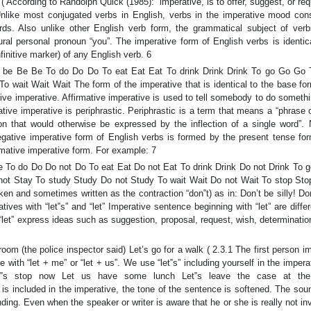
 ( According to Randolph Quick (1985): “imperative, is to offer, suggest, or req
Unlike most conjugated verbs in English, verbs in the imperative mood cons
ds. Also unlike other English verb form, the grammatical subject of verb
ral personal pronoun “you”. The imperative form of English verbs is identic
nfinitive marker) of any English verb. 6
 To be Be Be To do Do Do To eat Eat Eat To drink Drink Drink To go Go Go 
 wait Wait Wait The form of the imperative that is identical to the base for
tive imperative. Affirmative imperative is used to tell somebody to do somethi
tive imperative is periphrastic. Periphrastic is a term that means a “phrase 
n that would otherwise be expressed by the inflection of a single word”. 
gative imperative form of English verbs is formed by the present tense for
irmative imperative form. For example: 7
Be To do Do Do not Do To eat Eat Do not Eat To drink Drink Do not Drink To 
not Stay To study Study Do not Study To wait Wait Do not Wait To stop Sto
ken and sometimes written as the contraction “don‟t) as in: Don’t be silly! Do
tives with “let‟s” and “let” Imperative sentence beginning with “let” are diffe
let” express ideas such as suggestion, proposal, request, wish, determinatio
oom (the police inspector said) Let’s go for a walk ( 2.3.1 The first person i
with “let + me” or “let + us”. We use “let‟s” including yourself in the impera
‟s stop now Let us have some lunch Let‟s leave the case at the 
s included in the imperative, the tone of the sentence is softened. The soun
ng. Even when the speaker or writer is aware that he or she is really not in