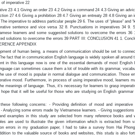
 of imperative 22
ative 23 4.1 Giving an order 23 4.2 Giving a command 24 4.3 Giving an advic
tion 27 4.6 Giving a prohibition 28 4.7 Giving an entreaty 28 4.8 Giving an i
 The imperative to address particular people 29 6. The uses of “please” and “k
rative sentence and vice versa 32 8. Punctuations in imperatives 34 9. S
namese learners and some suggested solutions to overcome the errors 36
ted solutions to overcome the errors 39 PART III: CONCLUSION 41 1. Concl
 REFERENCE APPENDIX
pment of human being, a means of communication should be set to connec
The fact that in communication English language is widely spoken all around 
ent in this language now is one of the essential demands of most English l
language can sometimes cause them a lot of trouble with its grammar, vocabul
 the use of mood is popular in normal dialogue and communication. Those e
erative mood. Furthermore, in process of using imperative mood, learners 
he meanings of language. Thus, it’s necessary for learners to grasp imperat
 I hope that it will be useful for those who are studying on English grammar
these following concerns: - Providing definition of mood and imperative
 - Analyzing some errors made by Vietnamese learners. - Giving suggestions 
 and examples in this study are selected from many reference books and 
es are used to illustrate the given information which is extracted from va
on errors in my graduation paper, I had to take a survey from Hai Phong
ddition to the valuable source of books and websites, this study is also for