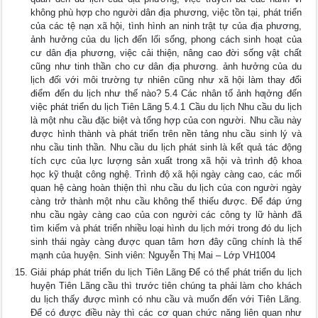
không phù hợp cho người dân địa phương, việc tồn tại, phát triển
của các tệ nạn xã hội, tình hình an ninh trật tự của địa phương,
ảnh hưởng của du lịch đến lối sống, phong cách sinh hoạt của
cư dân địa phương, việc cải thiện, nâng cao đời sống vật chất
cũng như tinh thần cho cư dân địa phương. ảnh hưởng của du
lịch đối với môi trường tự nhiên cũng như xã hội làm thay đổi
điểm đến du lịch như thế nào? 5.4 Các nhân tố ảnh hƣởng đến
việc phát triển du lịch Tiên Lãng 5.4.1 Cầu du lịch Nhu cầu du lịch
là một nhu cầu đặc biệt và tổng hợp của con người. Nhu cầu này
được hình thành và phát triển trên nền tảng nhu cầu sinh lý và
nhu cầu tinh thần. Nhu cầu du lịch phát sinh là kết quả tác động
tích cực của lực lượng sản xuất trong xã hội và trình độ khoa
học kỹ thuật công nghệ. Trình độ xã hội ngày càng cao, các mối
quan hệ càng hoàn thiện thì nhu cầu du lịch của con người ngày
càng trở thành một nhu cầu không thể thiếu được. Để đáp ứng
nhu cầu ngày càng cao của con người các công ty lữ hành đã
tìm kiếm và phát triển nhiều loại hình du lịch mới trong đó du lịch
sinh thái ngày càng được quan tâm hơn đây cũng chính là thế
mạnh của huyện. Sinh viên: Nguyễn Thị Mai – Lớp VH1004
Giải pháp phát triển du lịch Tiên Lãng Để có thể phát triển du lịch
huyện Tiên Lãng cầu thì trước tiên chúng ta phải làm cho khách
du lịch thấy được mình có nhu cầu và muốn đến với Tiên Lãng.
Để có được điều này thì các cơ quan chức năng liên quan như