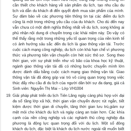
cần thiết cho khách hàng về sản phẩm du lịch, tạo nhu cầu du
lịch và dẫn du khách đi đến quyết định mua sản phẩm của mình.
Sự đảm bảo về các phương tiện thông tin tại các điểm du lịch
cũng là một trong những yêu cầu của du khách. Cho dù đến nay
vẫn chưa có một định nghĩa thống nhất về du lịch, song không ai
phủ nhận nội dung di chuyển trong các khái niệm này. Do vậy có
thể thấy rằng một trong những yếu tố quan trọng của nền kinh tế
có ảnh hưởng sâu sắc đến du lịch là giao thông vận tải. Trước
cuộc cách mạng công nghiệp, du lịch còn khá hạn chế vì phương
thức và phương tiện vận chuyển còn hét sức thô sơ. Song theo
thời gian, với sự phát triển như vũ bão của khoa học kỹ thuật,
ngành giao thông vận tải đã có những bước chuyển mình lớn
được đánh dấu bằng cuộc cách mạng giao thông vận tải. Giao
thông vận tải đã đóng góp vai trò vô cùng quan trọng trong việc
thúc đẩy nhu cầu đi du lịch của người dân bởi sự đa dạng, giá cả
Sinh viên: Nguyễn Thị Mai – Lớp VH1004
Giải pháp phát triển du lịch Tiên Lãng ngày càng phù hợp với đại
đa số tầng lớp xã hội, thời gian vận chuyển được rút ngắn, tiết
kiệm được thời gian di chuyển, tăng thời gian lưu trú,giảm sự
mệt mỏi cho khách du lịch và ngày càng an toàn hơn. Các khía
cạnh của nền công nghiệp và các nghành thủ công nghiệp địa
phương là động lực quan trọng đối với du lịch. Một số đông
khách du lịch, đặc biệt là khách du lịch nước ngoài rất muốn biết