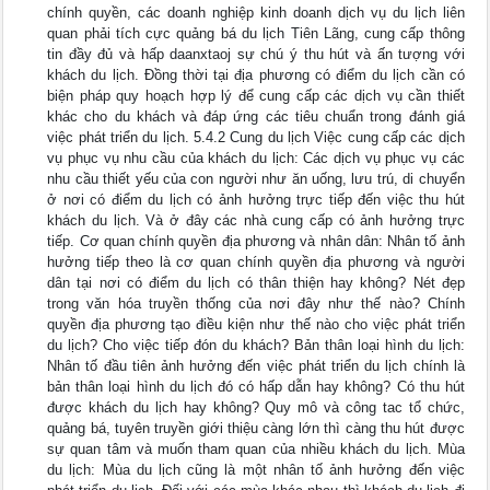
chính quyền, các doanh nghiệp kinh doanh dịch vụ du lịch liên
quan phải tích cực quảng bá du lịch Tiên Lãng, cung cấp thông
tin đầy đủ và hấp daanxtaoj sự chú ý thu hút và ấn tượng với
khách du lịch. Đồng thời tại địa phương có điểm du lịch cần có
biện pháp quy hoạch hợp lý để cung cấp các dịch vụ cần thiết
khác cho du khách và đáp ứng các tiêu chuẩn trong đánh giá
việc phát triển du lịch. 5.4.2 Cung du lịch Việc cung cấp các dịch
vụ phục vụ nhu cầu của khách du lịch: Các dịch vụ phục vụ các
nhu cầu thiết yếu của con người như ăn uống, lưu trú, di chuyển
ở nơi có điểm du lịch có ảnh hưởng trực tiếp đến việc thu hút
khách du lịch. Và ở đây các nhà cung cấp có ảnh hưởng trực
tiếp. Cơ quan chính quyền địa phương và nhân dân: Nhân tố ảnh
hưởng tiếp theo là cơ quan chính quyền địa phương và người
dân tại nơi có điểm du lịch có thân thiện hay không? Nét đẹp
trong văn hóa truyền thống của nơi đây như thế nào? Chính
quyền địa phương tạo điều kiện như thế nào cho việc phát triển
du lịch? Cho việc tiếp đón du khách? Bản thân loại hình du lịch:
Nhân tố đầu tiên ảnh hưởng đến việc phát triển du lịch chính là
bản thân loại hình du lịch đó có hấp dẫn hay không? Có thu hút
được khách du lịch hay không? Quy mô và công tac tổ chức,
quảng bá, tuyên truyền giới thiệu càng lớn thì càng thu hút được
sự quan tâm và muốn tham quan của nhiều khách du lịch. Mùa
du lịch: Mùa du lịch cũng là một nhân tố ảnh hưởng đến việc