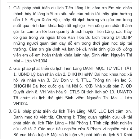
Giải pháp phát triển du lịch Tiên Lãng Lời cảm ơn Em xin chân
thành bày tỏ lòng biết ơn sâu sắc của mình tới thầy giáo hướng
dẫn T.S Phạm Xuân Hậu, thầy đã định hướng và giúp em trong
suốt quá trình làm khóa luận tốt nghiệp. Em cũng xin chân thành
gửi lời cảm ơn tới ban quản lý di tích huyện Tiên Lãng, các thầy
cô giáo trong và ngoài khoa Văn Hóa Du Lịch trường ĐHDLHP
những người quan tâm dạy dỗ em trong thời gian học tập tại
trường. Cảm ơn gia đình và bạn bè đã nhiệt tình giúp đỡ động
viên em để em hoàn thành khóa luận này. Sinh viên: Nguyễn Thị
Mai – Lớp VH1004
Giải pháp phát triển du lịch Tiên Lãng DANH MỤC TỪ VIẾT TẮT
1. UBND Uỷ ban nhân dân 2. ĐHKHXH&NV Đại học khoa học xã
hội và nhân văn 3. Đ/v Đơn vị 4. TTLL Thông tin liên lạc 5.
ĐHQGHN Đại học quốc gia Hà Nội 6. NXB Nhà xuất bản 7. QĐ
Quyết định 8. VH Văn hóa 9. DTLS Di tích lịch sử 10. UNWTO
Tổ chức du lịch thế giới Sinh viên: Nguyễn Thị Mai – Lớp
VH1004
Giải pháp phát triển du lịch Tiên Lãng MỤC LỤC Lời cảm ơn.
Danh mục từ viết tắt. Chương I: Tổng quan nghiên cứu đề tài
phát triển du lịch Tiên Lãng – Hải Phòng 1 Tính cấp thiết nghiên
cứu đề tài 2 Các mục tiêu nghiên cứu 3 Phạm vi nghiên cứu 4
Bố cục khóa luận 5 Một số lý luận về phát triển du lịch 5.1 Khái