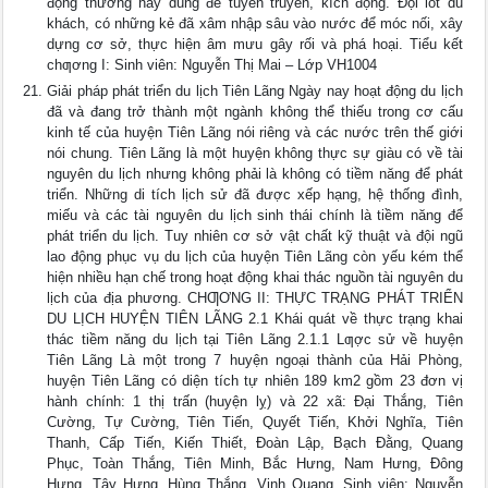
động thường hay dùng để tuyên truyền, kích động. Đội lốt du
khách, có những kẻ đã xâm nhập sâu vào nước để móc nối, xây
dựng cơ sở, thực hiện âm mưu gây rối và phá hoại. Tiểu kết
chƣơng I: Sinh viên: Nguyễn Thị Mai – Lớp VH1004
Giải pháp phát triển du lịch Tiên Lãng Ngày nay hoạt động du lịch
đã và đang trở thành một ngành không thể thiếu trong cơ cấu
kinh tế của huyện Tiên Lãng nói riêng và các nước trên thế giới
nói chung. Tiên Lãng là một huyện không thực sự giàu có về tài
nguyên du lịch nhưng không phải là không có tiềm năng để phát
triển. Những di tích lịch sử đã được xếp hạng, hệ thống đình,
miếu và các tài nguyên du lịch sinh thái chính là tiềm năng để
phát triển du lịch. Tuy nhiên cơ sở vật chất kỹ thuật và đội ngũ
lao động phục vụ du lịch của huyện Tiên Lãng còn yếu kém thể
hiện nhiều hạn chế trong hoạt động khai thác nguồn tài nguyên du
lịch của địa phương. CHƢƠNG II: THỰC TRẠNG PHÁT TRIỂN
DU LỊCH HUYỆN TIÊN LÃNG 2.1 Khái quát về thực trạng khai
thác tiềm năng du lịch tại Tiên Lãng 2.1.1 Lƣợc sử về huyện
Tiên Lãng Là một trong 7 huyện ngoại thành của Hải Phòng,
huyện Tiên Lãng có diện tích tự nhiên 189 km2 gồm 23 đơn vị
hành chính: 1 thị trấn (huyện lỵ) và 22 xã: Đại Thắng, Tiên
Cường, Tự Cường, Tiên Tiến, Quyết Tiến, Khởi Nghĩa, Tiên
Thanh, Cấp Tiến, Kiến Thiết, Đoàn Lập, Bạch Đằng, Quang
Phục, Toàn Thắng, Tiên Minh, Bắc Hưng, Nam Hưng, Đông
Hưng, Tây Hưng, Hùng Thắng, Vinh Quang. Sinh viên: Nguyễn