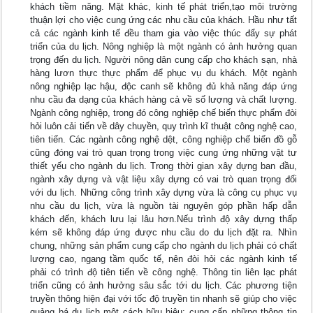
khách tiềm năng. Mặt khác, kinh tế phát triển,tạo môi trường
thuận lợi cho việc cung ứng các nhu cầu của khách. Hầu như tất
cả các ngành kinh tế đều tham gia vào việc thúc đẩy sự phát
triển của du lịch. Nông nghiệp là một ngành có ảnh hưởng quan
trọng đến du lịch. Người nông dân cung cấp cho khách sạn, nhà
hàng lươn thực thực phẩm để phục vụ du khách. Một ngành
nông nghiệp lạc hậu, độc canh sẽ không đủ khả năng đáp ứng
nhu cầu đa dạng của khách hàng cả về số lượng và chất lượng.
Ngành công nghiệp, trong đó công nghiệp chế biến thực phẩm đòi
hỏi luôn cải tiến về dây chuyền, quy trình kĩ thuật công nghệ cao,
tiên tiến. Các ngành công nghệ dệt, công nghiệp chế biến đồ gỗ
cũng đóng vai trò quan trọng trong việc cung ứng những vật tư
thiết yếu cho ngành du lịch. Trong thời gian xây dựng ban đầu,
ngành xây dựng và vật liệu xây dựng có vai trò quan trọng đối
với du lịch. Những công trình xây dựng vừa là công cụ phục vụ
nhu cầu du lịch, vừa là nguồn tài nguyên góp phần hấp dẫn
khách đến, khách lưu lại lâu hơn.Nếu trình độ xây dựng thấp
kém sẽ không đáp ứng được nhu cầu do du lịch đặt ra. Nhìn
chung, những sản phẩm cung cấp cho ngành du lịch phải có chất
lượng cao, ngang tầm quốc tế, nên đòi hỏi các ngành kinh tế
phải có trình độ tiên tiến về công nghệ. Thông tin liên lạc phát
triển cũng có ảnh hưởng sâu sắc tới du lịch. Các phương tiện
truyền thông hiện đại với tốc độ truyền tin nhanh sẽ giúp cho việc
quảng bá du lịch một cách hữu hiệu; cung cấp những thông tin