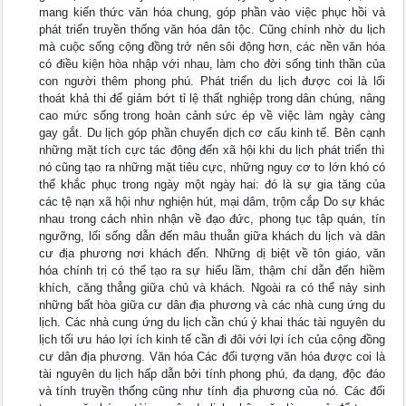
mang kiến thức văn hóa chung, góp phần vào việc phục hồi và
phát triển truyền thống văn hóa dân tộc. Cũng chính nhờ du lịch
mà cuộc sống cộng đồng trở nên sôi động hơn, các nền văn hóa
có điều kiện hòa nhập với nhau, làm cho đời sống tinh thần của
con người thêm phong phú. Phát triển du lịch được coi là lối
thoát khả thi để giảm bớt tỉ lệ thất nghiệp trong dân chúng, nâng
cao mức sống trong hoàn cảnh sức ép về việc làm ngày càng
gay gắt. Du lịch góp phần chuyển dịch cơ cấu kinh tế. Bên cạnh
những mặt tích cực tác động đến xã hội khi du lịch phát triển thì
nó cũng tạo ra những mặt tiêu cực, những nguy cơ to lớn khó có
thể khắc phục trong ngày một ngày hai: đó là sự gia tăng của
các tệ nạn xã hội như nghiện hút, mại dâm, trộm cắp Do sự khác
nhau trong cách nhìn nhận về đạo đức, phong tục tập quán, tín
ngưỡng, lối sống dẫn đến mâu thuẫn giữa khách du lịch và dân
cư địa phương nơi khách đến. Những dị biệt về tôn giáo, văn
hóa chính trị có thể tạo ra sự hiểu lầm, thậm chí dẫn đến hiềm
khích, căng thẳng giữa chủ và khách. Ngoài ra có thể nảy sinh
những bất hòa giữa cư dân địa phương và các nhà cung ứng du
lịch. Các nhà cung ứng du lịch cần chú ý khai thác tài nguyên du
lịch tối ưu háo lợi ích kinh tế cần đi đôi với lợi ích của cộng đồng
cư dân địa phương. Văn hóa Các đối tượng văn hóa được coi là
tài nguyên du lịch hấp dẫn bởi tính phong phú, đa dạng, độc đáo
và tính truyền thống cũng như tính địa phương của nó. Các đối