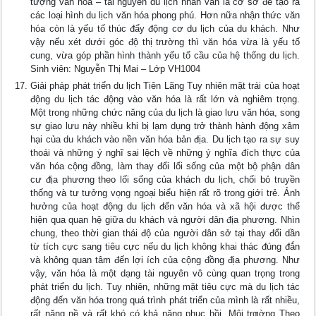
tượng văn hóa – tài nguyên du lịch nhân văn là cơ sở để tạo ra
các loại hình du lịch văn hóa phong phú. Hơn nữa nhận thức văn
hóa còn là yếu tố thúc đẩy động cơ du lịch của du khách. Như
vậy nếu xét dưới góc độ thị trường thì văn hóa vừa là yếu tố
cung, vừa góp phần hình thành yếu tố cầu của hệ thống du lịch.
Sinh viên: Nguyễn Thị Mai – Lớp VH1004
Giải pháp phát triển du lịch Tiên Lãng Tuy nhiên mặt trái của hoạt
động du lịch tác động vào văn hóa là rất lớn và nghiêm trọng.
Một trong những chức năng của du lịch là giao lưu văn hóa, song
sự giao lưu này nhiều khi bị lạm dụng trở thành hành động xâm
hại của du khách vào nền văn hóa bản địa. Du lịch tạo ra sự suy
thoái và những ý nghĩ sai lệch về những ý nghĩa đích thực của
văn hóa cộng đồng, làm thay đổi lối sống của một bộ phận dân
cư địa phương theo lối sống của khách du lịch, chối bỏ truyền
thống và tư tưởng vọng ngoại biểu hiện rất rõ trong giới trẻ. Ảnh
hưởng của hoạt động du lịch đến văn hóa và xã hội được thể
hiện qua quan hệ giữa du khách và người dân địa phương. Nhìn
chung, theo thời gian thái độ của người dân sở tại thay đổi dần
từ tích cực sang tiêu cực nếu du lịch không khai thác đúng đắn
và không quan tâm đến lợi ích của cộng đồng địa phương. Như
vậy, văn hóa là một dạng tài nguyên vô cùng quan trọng trong
phát triển du lịch. Tuy nhiên, những mặt tiêu cực mà du lịch tác
động đến văn hóa trong quá trình phát triển của mình là rất nhiều,
rất nặng nề và rất khó có khả năng phục hồi. Môi trƣờng Theo