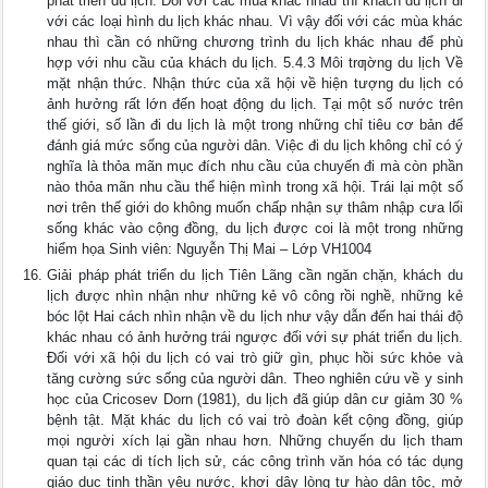
phát triển du lịch. Đối với các mùa khác nhau thì khách du lịch đi
với các loại hình du lịch khác nhau. Vì vậy đối với các mùa khác
nhau thì cần có những chương trình du lịch khác nhau để phù
hợp với nhu cầu của khách du lịch. 5.4.3 Môi trƣờng du lịch Về
mặt nhận thức. Nhận thức của xã hội về hiện tượng du lịch có
ảnh hưởng rất lớn đến hoạt động du lịch. Tại một số nước trên
thế giới, số lần đi du lịch là một trong những chỉ tiêu cơ bản để
đánh giá mức sống của người dân. Việc đi du lịch không chỉ có ý
nghĩa là thỏa mãn mục đích nhu cầu của chuyến đi mà còn phần
nào thỏa mãn nhu cầu thể hiện mình trong xã hội. Trái lại một số
nơi trên thế giới do không muốn chấp nhận sự thâm nhập cưa lối
sống khác vào cộng đồng, du lịch được coi là một trong những
hiểm họa Sinh viên: Nguyễn Thị Mai – Lớp VH1004
Giải pháp phát triển du lịch Tiên Lãng cần ngăn chặn, khách du
lịch được nhìn nhận như những kẻ vô công rồi nghề, những kẻ
bóc lột Hai cách nhìn nhận về du lịch như vậy dẫn đến hai thái độ
khác nhau có ảnh hưởng trái ngược đối với sự phát triển du lịch.
Đối với xã hội du lịch có vai trò giữ gìn, phục hồi sức khỏe và
tăng cường sức sống của người dân. Theo nghiên cứu về y sinh
học của Cricosev Dorn (1981), du lịch đã giúp dân cư giảm 30 %
bệnh tật. Mặt khác du lịch có vai trò đoàn kết cộng đồng, giúp
mọi người xích lại gần nhau hơn. Những chuyến du lịch tham
quan tại các di tích lịch sử, các công trình văn hóa có tác dụng
giáo dục tinh thần yêu nước, khơi dậy lòng tự hào dân tộc, mở