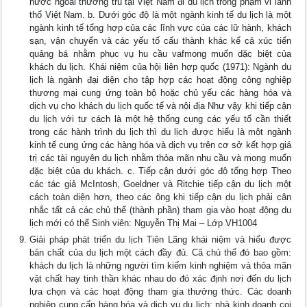
nước ngoài thường trú tại Việt Nam đi du lịch trong phạm vi lãnh
thổ Việt Nam. b. Dưới góc độ là một ngành kinh tế du lịch là một
ngành kinh tế tổng hợp của các lĩnh vực của các lữ hành, khách
sạn, vận chuyển và các yếu tố cấu thành khác kể cả xúc tiến
quảng bá nhằm phục vụ hu cầu vafmong muốn dặc biệt của
khách du lịch. Khái niệm của hội liên hợp quốc (1971): Ngành du
lịch là ngành đại diện cho tập hợp các hoạt động công nghiệp
thương mại cung ứng toàn bộ hoặc chủ yếu các hàng hóa và
dịch vụ cho khách du lịch quốc tế và nội địa Như vậy khi tiếp cận
du lịch với tư cách là một hệ thống cung các yếu tố cần thiết
trong các hành trình du lịch thì du lịch được hiểu là một ngành
kinh tế cung ứng các hàng hóa và dịch vụ trên cơ sở kết hợp giá
trị các tài nguyên du lịch nhằm thỏa mãn nhu cầu và mong muốn
đặc biệt của du khách. c. Tiếp cận dưới góc độ tổng hợp Theo
các tác giả McIntosh, Goeldner và Ritchie tiếp cận du lịch một
cách toàn diện hơn, theo các ông khi tiếp cận du lịch phải cân
nhắc tất cả các chủ thể (thành phần) tham gia vào hoạt động du
lịch mới có thể Sinh viên: Nguyễn Thị Mai – Lớp VH1004
Giải pháp phát triển du lịch Tiên Lãng khái niệm và hiểu được
bản chất của du lịch một cách đầy đủ. Cã chủ thể đó bao gồm:
khách du lịch là những người tìm kiếm kinh nghiệm và thỏa mãn
vật chất hay tinh thần khác nhau do đó xác định nơi đến du lịch
lựa chọn và các hoạt động tham gia thưởng thức. Các doanh
nghiệp cung cấp hàng hóa và dịch vụ du lịch: nhà kinh doanh coi