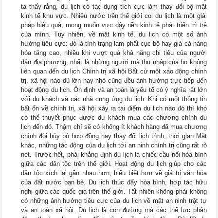
ta thấy rằng, du lịch có tác dụng tích cực làm thay đổi bộ mặt
kinh tế khu vực. Nhiều nước trên thế giới coi du lịch là một giải
pháp hiệu quả, mong muốn vực dậy nền kinh tế phát triển trì trệ
của mình. Tuy nhiên, về mặt kinh tế, du lịch có một số ảnh
hưởng tiêu cực: đó là tình trạng lạm phất cục bộ hay giá cả hàng
hóa tăng cao, nhiều khi vượt quá khả năng chi tiêu của người
dân địa phương, nhất là những người mà thu nhập của họ không
liên quan đến du lịch Chính trị xã hội Bất cứ một xáo động chính
trị, xã hội nào dù lớn hay nhỏ cũng đều ảnh hưởng trực tiếp đến
hoạt động du lịch. Ổn định và an toàn là yếu tố có ý nghĩa rất lớn
với du khách và các nhà cung ứng du lịch. Khi có một thông tin
bất ổn về chính trị, xã hội xảy ra tại điểm du lịch nào đó thì khó
có thể thuyết phục được du khách mua các chương chình du
lịch đến đó. Thậm chí sẽ có không ít khách hàng đã mua chương
chình đòi hủy bỏ hợp đồng hay thay đổi lịch trình, thời gian Mặt
khác, những tác động của du lịch tới an ninh chính trị cũng rất rõ
nét. Trước hết, phải khẳng định du lịch là chiếc cầu nối hòa bình
giữa các dân tộc trên thế giới. Hoạt động du lịch giúp cho các
dân tộc xích lại gần nhau hơn, hiểu biết hơn về giá trị văn hóa
của đất nước bạn bè. Du lịch thúc đẩy hòa bình, hợp tác hữu
nghị giữa các quốc gia trên thế giới. Tất nhiên không phải không
có những ảnh hưởng tiêu cực của du lịch về mặt an ninh trật tự
và an toàn xã hội. Du lịch là con đường mà các thế lực phản