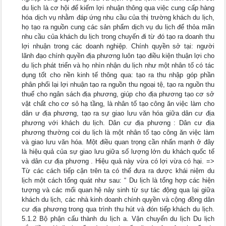
du lịch là cơ hội để kiếm lợi nhuận thông qua việc cung cấp hàng
hóa dịch vụ nhằm đáp ứng nhu cầu của thị trường khách du lịch,
họ tạo ra nguồn cung các sản phẩm dịch vụ du lịch để thỏa mãn
nhu cầu của khách du lịch trong chuyến đi từ đó tạo ra doanh thu
lợi nhuận trong các doanh nghiệp. Chính quyền sở tại: người
lãnh đạo chính quyền địa phương luôn tạo điều kiện thuận lợi cho
du lịch phát triển và họ nhìn nhận du lịch như một nhân tố có tác
dụng tốt cho nền kinh tế thông qua: tạo ra thu nhập góp phần
phân phối lại lợi nhuận tạo ra nguồn thu ngoại tệ, tạo ra nguồn thu
thuế cho ngân sách địa phương, giúp cho địa phương tạo cơ sở
vật chất cho cơ sỏ hạ tầng, là nhân tố tạo công ăn việc làm cho
dân ư địa phương, tạo ra sự giao lưu văn hóa giữa dân cư địa
phương với khách du lịch. Dân cư địa phương : Dân cư địa
phương thường coi du lịch là một nhân tố tạo công ăn việc làm
và giao lưu văn hóa. Một điều quan trọng cần nhấn mạnh ở đây
là hiệu quả của sự giao lưu giữa số lượng lớn du khách quốc tế
và dân cư địa phương . Hiệu quả này vừa có lợi vừa có hại. =>
Từ các cách tiếp cận trên ta có thể đưa ra dược khái niệm du
lịch một cách tổng quát như sau: “ Du lịch là tổng hợp các hiện
tượng và các mối quan hệ nảy sinh từ sự tác động qua lại giữa
khách du lịch, các nhà kinh doanh chính quyền và cộng đồng dân
cư địa phương trong qua trình thu hút và đón tiếp khách du lịch.
5.1.2 Bộ phận cấu thành du lịch a. Vận chuyển du lịch Du lịch