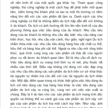
về nền kinh tế của một quốc gia khác họ. Tham quan công
nghiệp, thủ công nghiệp là một cách hay để phát triển mối quan
tâm, niềm hứng thú khám phá và tạo ra một thị trường có tiềm
năng lớn đối với các sản phẩm đã làm ra. Danh sách các khu
công nghiệp có thể là những điểm du lịch hấp dẫn đối với không
ít du khách. Du lịch có ảnh hưởng rất lớn lên nền kinh tế của địa
phương thông qua việc tiêu dùng của du khách. Nhu cầu tiêu
dùng của du khách là những nhu cầu đặc biệt: nhu cầu nâng cao
kiến thức, học hỏi, nhu cầu vãn cảnh, thư giãn, nghỉ ngơi Du lịch
nhằm thỏa mãn các nhu cầu tiêu dùng hàng hóa vật chất cụ thể,
hữu thể và hàng hóa phi vật thể. Ngoài ra nhu cầu mở rộng kiến
thức, quá trình cung ứng các sản phẩm vầ thái độ của người
phục vụ rất được du khách quan tâm. Đó là nhu cầu về dịch vụ.
Việc tiêu dùng dịch vụ mang tính thời vụ rõ nét, phụ thuộc rất
nhiều vào thời tiết. Điều này không chỉ đúng với việc đáp ứng
các nhu cầu tiêu dùng các sản phẩm du lịch trên cơ sở khai thác
tài nguyên tự nhiên mà còn đối với các tài nguyên du lịch nhân
văn. Một đặc điểm quan trọng và khác biệt giữa việc tiêu dùng du
lịch với tiêu dùng các loại hàng hóa khác là việc tiêu dùng sản
phẩm du lịch xảy ra cùng lúc, cùng nơi với việc sản xuất ra
chúng. Đây là lí do làm cho các sản phẩm du lịch mang tính độc
quyền và không thể so sánh giá của sản phẩm du lịch này với
giá của sản phẩm du lịch kia một cách tùy tiện. Như vậy, ảnh