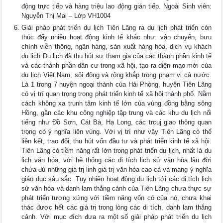
động trực tiếp và hàng triệu lao động gián tiếp. Ngoài Sinh viên:
Nguyễn Thị Mai – Lớp VH1004
Giải pháp phát triển du lịch Tiên Lãng ra du lịch phát triển còn
thúc đẩy nhiều hoạt động kinh tế khác như: vận chuyển, bưu
chính viễn thông, ngân hàng, sản xuất hàng hóa, dịch vụ khách
du lịch Du lịch đã thu hút sự tham gia của các thành phần kinh tế
và các thành phần dân cư trong xã hội, tạo ra diện mạo mới của
du lịch Việt Nam, sôi động và rộng khắp trong phạm vi cả nước.
Là 1 trong 7 huyện ngoại thành của Hải Phòng, huyện Tiên Lãng
có vị trí quan trọng trong phát triển kinh tế xã hội thành phố. Nằm
cách không xa trunh tâm kinh tế lớn của vùng đồng bằng sông
Hồng, gần các khu công nghiệp tập trung và các khu du lịch nổi
tiếng như Đồ Sơn, Cát Bà, Hạ Long, các trcuj giao thông quan
trọng có ý nghĩa liên vùng. Với vị trí như vậy Tiên Lãng có thể
liên kết, trao đổi, thu hút vốn đầu tư và phát triển kinh tế xã hội.
Tiên Lãng có tiềm năng rất lớn trong phát triển du lịch, nhất là du
lịch văn hóa, với hệ thống các di tích lịch sử văn hóa lâu đời
chứa đủ những giá trị linh giá trị văn hóa cao cả và mang ý nghĩa
giáo dục sâu sắc. Tuy nhiên hoạt động du lịch tới các di tích lịch
sử văn hóa và danh lam thắng cảnh của Tiên Lãng chưa thực sự
phát triển tương xứng với tiềm năng vốn có của nó, chưa khai
thác được hết các giá trị trong lòng các di tích, danh lam thắng
cảnh. Với mục đích đưa ra một số giải pháp phát triển du lịch