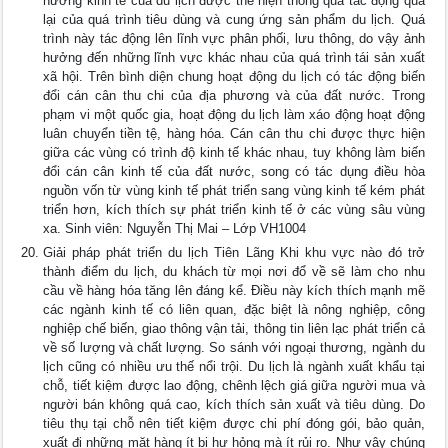
hưởng kinh tế của du lịch được thể hiện thông qua tác động qua
lại của quá trình tiêu dùng và cung ứng sản phẩm du lịch. Quá
trình này tác động lên lĩnh vực phân phối, lưu thông, do vậy ảnh
hưởng đến những lĩnh vực khác nhau của quá trình tái sản xuất
xã hội. Trên bình diện chung hoạt động du lịch có tác động biến
đổi cán cân thu chi của địa phương và của đất nước. Trong
phạm vi một quốc gia, hoạt động du lịch làm xáo động hoạt động
luân chuyển tiền tệ, hàng hóa. Cán cân thu chi được thực hiện
giữa các vùng có trình độ kinh tế khác nhau, tuy không làm biến
đổi cán cân kinh tế của đất nước, song có tác dụng điều hòa
nguồn vốn từ vùng kinh tế phát triển sang vùng kinh tế kém phát
triển hơn, kích thích sự phát triển kinh tế ở các vùng sâu vùng
xa. Sinh viên: Nguyễn Thị Mai – Lớp VH1004
Giải pháp phát triển du lịch Tiên Lãng Khi khu vực nào đó trở
thành điểm du lịch, du khách từ mọi nơi đổ về sẽ làm cho nhu
cầu về hàng hóa tăng lên đáng kể. Điều này kích thích mạnh mẽ
các ngành kinh tế có liên quan, đặc biệt là nông nghiệp, công
nghiệp chế biến, giao thông vận tải, thông tin liên lạc phát triển cả
về số lượng và chất lượng. So sánh với ngoại thương, ngành du
lịch cũng có nhiều ưu thế nổi trội. Du lịch là ngành xuất khẩu tại
chỗ, tiết kiệm được lao động, chênh lệch giá giữa người mua và
người bán không quá cao, kích thích sản xuất và tiêu dùng. Do
tiêu thụ tại chỗ nên tiết kiệm được chi phí đóng gói, bảo quản,
xuất đi những mặt hàng ít bị hư hỏng mà ít rủi ro. Như vậy chúng