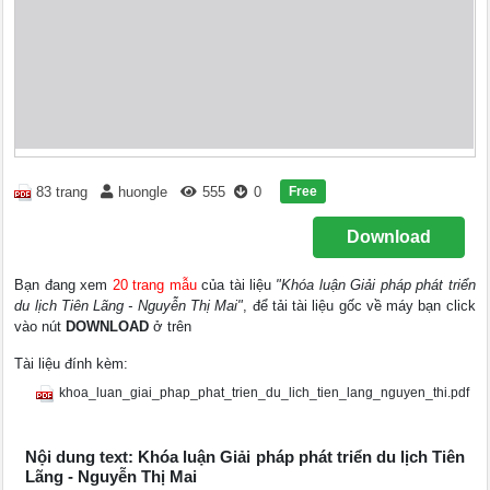
Free
83 trang
huongle
555
0
Download
Bạn đang xem
20 trang mẫu
của tài liệu
"Khóa luận Giải pháp phát triển
du lịch Tiên Lãng - Nguyễn Thị Mai"
, để tải tài liệu gốc về máy bạn click
vào nút
DOWNLOAD
ở trên
Tài liệu đính kèm:
khoa_luan_giai_phap_phat_trien_du_lich_tien_lang_nguyen_thi.pdf
Nội dung text: Khóa luận Giải pháp phát triển du lịch Tiên
Lãng - Nguyễn Thị Mai