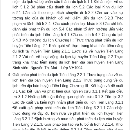
niệm du lịch và bộ phận cấu thành du lịch 5.1.1 Kkhái niệm về du
lịch 5.1.2 Bộ phận cấu thành du lịch 5.2 Các loại hình du lịch
5.2.1 Căn cứ theo mục đích chuyến đi 5.2.2 Căn cứ vào sự
tƣơng tác của du khách đối với điểm đến du lịch 5.2.3 Theo
phạm vi lãnh thổ 5.2.4. Các cách phân loại khác 5.3 Các chỉ tiêu
đánh giá phát triển du lịch 5.4 Các nhân tố ảnh hƣởng đến việc
phát triển du lịch Tiên Lãng 5.4.1 Cầu du lịch 5.4.2 Cung du lịch
5.4.3 Môi trƣờng du lịch Chương II: Thực trạng phát triển du lịch
huyện Tiên Lãng. 2.1 Khái quát về thực trạng khai thác tiềm năng
du lịch tại huyện Tiên Lãng 2.1.1 Lược sử về huyện Tiên Lãng
2.1.2 Vài nét về hoạt động du lịch tại huyện Tiên Lãng 2.2 Thực
trạng khai thác tiềm năng du lịch trên địa bàn huyện Tiên Lãng
Sinh viên: Nguyễn Thị Mai – Lớp VH1004
Giải pháp phát triển du lịch Tiên Lãng 2.2.1 Thực trạng cầu về du
lịch trên địa bàn huyện Tiên Lãng 2.2.2 Thực trạng cung về du
lịch trên địa bàn huyện Tiên Lãng Chương III: Kết luận và đề xuất
3.1 Các kết luận và phát hiện qua nghiên cứu 3.1.1 Kết quả điều
tra 3.1.2 Những kết luận thông qua nghiên cứu 3.1.3 Tồn tại 3.2
Các đề xuất và kiến nghị nhằm phát triển du lịch Tiên Lãng 3.2.1
Đề xuất giải pháp phát triển du lịch Tiên Lãng 3.2.1.1 Cần nhận
thức đúng và đầy đủ hơn nữa về phát triển du lịch huyện Tiên
Lãng 3.2.1.2 Định hướng và mục tiêu phát triển du lịch của huyện
Tiên Lãng 3.2.1.3. Giải pháp tôn tạo và tu bổ di tích 3.2.1.4. Khôi
phục bảo tồn lễ hội truyền thống 3.2.1.5 Tăng cường xây dựng