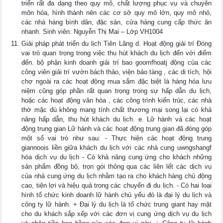
triển rất đa dạng theo quy mô, chất lượng phục vụ và chuyên
môn hóa, hình thành nên các cơ sở quy mô lớn, quy mô nhỏ,
các nhà hàng bình dân, đặc sản, cửa hàng cung cấp thức ăn
nhanh. Sinh viên: Nguyễn Thị Mai – Lớp VH1004
Giải pháp phát triển du lịch Tiên Lãng d. Hoạt động giải trí Đóng
vai trò quan trọng trong việc thu hút khách du lịch đến với điểm
đến. bộ phận kinh doanh giải trí bao goomfhoatj động của các
công viên giải trí vườn bách thảo, viện bảo tàng , các di tích, hội
chợ ngoài ra các hoạt động mua sắm đặc biệt là hàng hóa lưu
niệm cũng góp phần rất quan trọng trong sự hấp dẫn du lịch,
hoặc các hoạt động văn hóa , các công trình kiến trúc, các nhà
thờ mặc dù không mang tính chất thương mại song lại có khả
năng hấp dẫn, thu hút khách du lịch. e. Lữ hành và các hoạt
động trung gian Lữ hành và các hoạt động trung gian đã đóng góp
một số vai trò như sau: - Thực hiện các hoạt động trung
giannoois liền giữa khách du lịch với các nhà cung uwngshangf
hóa dịch vụ du lịch - Có khả năng cung ứng cho khách những
sản phẩm đồng bộ, trọn gói thông qua các liên lết các dịch vụ
của nhà cung ứng du lịch nhằm tạo ra cho khách hàng chủ động
cao, tiện lợi và hiệu quả trong các chuyến đi du lịch. - Có hai loại
hình tổ chức kinh doanh lữ hành chủ yếu đó là đại lý du lịch và
công ty lữ hành. + Đại lý du lịch là tổ chức trung giant hay mặt
cho du khách sắp xếp với các đơn vị cung ứng dịch vụ du lịch