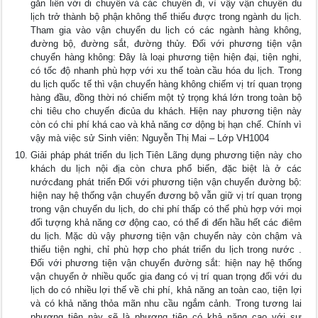
gắn liền với di chuyển và các chuyến đi, vì vậy vận chuyển du
lịch trở thành bộ phận không thể thiếu được trong ngành du lịch.
Tham gia vào vận chuyển du lịch có các ngành hàng không,
đường bộ, đường sắt, đường thủy. Đối với phương tiện vận
chuyển hàng không: Đây là loại phương tiện hiện đại, tiện nghi,
có tốc độ nhanh phù hợp với xu thế toàn cầu hóa du lịch. Trong
du lịch quốc tế thì vận chuyển hàng không chiếm vị trí quan trọng
hàng đầu, đồng thời nó chiếm một tỷ trọng khá lớn trong toàn bộ
chi tiêu cho chuyến đicủa du khách. Hiện nay phương tiện này
còn có chi phí khá cao và khả năng cơ dộng bị hạn chế. Chính vì
vậy mà việc sử Sinh viên: Nguyễn Thị Mai – Lớp VH1004
Giải pháp phát triển du lịch Tiên Lãng dụng phương tiện này cho
khách du lịch nội địa còn chưa phổ biến, đặc biệt là ở các
nướcđang phát triển Đối với phương tiện vận chuyển đường bộ:
hiện nay hệ thống vận chuyển đương bộ vẫn giữ vị trí quan trọng
trong vận chuyển du lịch, do chi phí thấp có thể phù hợp với mọi
đối tượng khả năng cơ động cao, có thể đi đến hầu hết các điêm
du lịch. Mặc dù vậy phương tiện vận chuyển này còn chậm và
thiếu tiện nghi, chỉ phù hợp cho phát triển du lịch trong nước .
Đối với phương tiện vận chuyển đường sắt: hiện nay hệ thống
vận chuyển ở nhiều quốc gia đang có vị trí quan trọng đối với du
lịch do có nhiều lợi thế về chi phí, khả năng an toàn cao, tiện lợi
và có khả năng thỏa mãn nhu cầu ngắm cảnh. Trong tương lai
phương tiện này sẽ là phương tiện có khả năng cao với sự