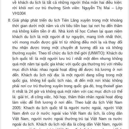
về khách du lịch là tất cả những người thỏa mãn hai điều kiện:
rời khỏi nơi cư trú thường Sinh viên: Nguyễn Thị Mai – Lớp
VH1004
Giải pháp phát triển du lịch Tiên Lãng xuyên trong một khoảng
thời gian dưới một năm và chi tiêu tiền bạc tại nơi họ đến thăm
mà không kiếm tiền ở đó. Nhà kinh tế học Cohen lại quan niệm
khách du lịch là một người đi tự nguyện, mang tính nhất thời,
với mong muốn được giải trí từ những điều mới lạ và thay đổi
thu nhận được trong một chuyến đi tương đối xa và không
thường xuyên. Theo tổ chức du lịch thế giới (UNWTO): Khách du
lịch quốc tế: là một người lưu trú í nhất một đêm nhưng không
quá một năm tại quốc gia khác với quốc gia thường trú với nhiều
mục đích khác nhau ngoài hoạt động để được trả lương ở nơi
đến. Khách du lịch nội địa: là một người đang sống trong một
quốc gia, không kể quốc tịch nào, đi đến một nơi khác không
phải nơi cư trú thường xuyên trong quốc gia đó, trog thoiwif gian
ít nhất là 24 giờ và không quá một năm với cac mục đích có thể
là: giải trí, đi công việc, hội họp, thăm thân nhân ngoài hoạt động
làm việc để lĩnh lương ở nơi đến. Theo luật du lịch Việt Nam
2005: Khach du lịch quốc tế là người nước ngoài, người Việt
Nam định cư ở nước ngoài vào Việt Nam du lịch, là công dân
Việt Nam, người nước ngoài thường trú tại Việt Nam ra nước
ngoài du lịch. Khách du lịch nội địa là công dân Việt Nam, người