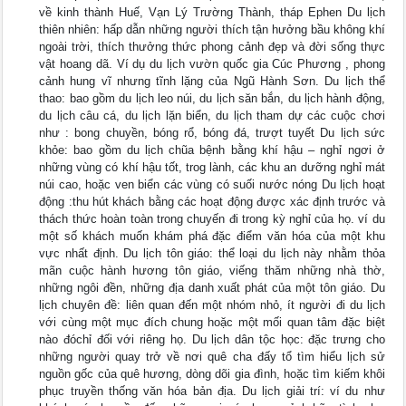
về kinh thành Huế, Vạn Lý Trường Thành, tháp Ephen Du lịch
thiên nhiên: hấp dẫn những người thích tận hưởng bầu không khí
ngoài trời, thích thưởng thức phong cảnh đẹp và đời sống thực
vật hoang dã. Ví dụ du lịch vườn quốc gia Cúc Phương , phong
cảnh hung vĩ nhưng tĩnh lặng của Ngũ Hành Sơn. Du lịch thể
thao: bao gồm du lịch leo núi, du lịch săn bắn, du lịch hành động,
du lịch câu cá, du lịch lặn biển, du lịch tham dự các cuộc chơi
như : bong chuyền, bóng rổ, bóng đá, trượt tuyết Du lịch sức
khỏe: bao gồm du lịch chũa bệnh bằng khí hậu – nghỉ ngơi ở
những vùng có khí hậu tốt, trog lành, các khu an dưỡng nghỉ mát
núi cao, hoặc ven biển các vùng có suối nước nóng Du lịch hoạt
động :thu hút khách bằng các hoạt động được xác định trước và
thách thức hoàn toàn trong chuyến đi trong kỳ nghỉ của họ. ví du
một số khách muốn khám phá đặc điểm văn hóa của một khu
vực nhất định. Du lịch tôn giáo: thể loại du lịch này nhằm thỏa
mãn cuộc hành hương tôn giáo, viếng thăm những nhà thờ,
những ngôi đền, những địa danh xuất phát của một tôn giáo. Du
lịch chuyên đề: liên quan đến một nhóm nhỏ, ít người đi du lịch
với cùng một mục đích chung hoặc một mối quan tâm đặc biệt
nào đóchỉ đối với riêng họ. Du lịch dân tộc học: đặc trưng cho
những người quay trở về nơi quê cha đấy tổ tìm hiểu lịch sử
nguồn gốc của quê hương, dòng dõi gia đình, hoặc tìm kiếm khôi
phục truyền thống văn hóa bản địa. Du lịch giải trí: ví du như