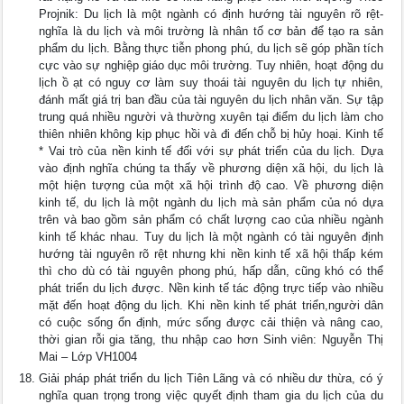
Projnik: Du lịch là một ngành có định hướng tài nguyên rõ rệt-
nghĩa là du lịch và môi trường là nhân tố cơ bản để tạo ra sản
phẩm du lịch. Bằng thực tiễn phong phú, du lịch sẽ góp phần tích
cực vào sự nghiệp giáo dục môi trường. Tuy nhiên, hoạt động du
lịch ồ ạt có nguy cơ làm suy thoái tài nguyên du lịch tự nhiên,
đánh mất giá trị ban đầu của tài nguyên du lịch nhân văn. Sự tập
trung quá nhiều người và thường xuyên tại điểm du lịch làm cho
thiên nhiên không kịp phục hồi và đi đến chỗ bị hủy hoại. Kinh tế
* Vai trò của nền kinh tế đối với sự phát triển của du lịch. Dựa
vào định nghĩa chúng ta thấy về phương diện xã hội, du lịch là
một hiện tượng của một xã hội trình độ cao. Về phương diện
kinh tế, du lịch là một ngành du lịch mà sản phẩm của nó dựa
trên và bao gồm sản phẩm có chất lượng cao của nhiều ngành
kinh tế khác nhau. Tuy du lịch là một ngành có tài nguyên định
hướng tài nguyên rõ rệt nhưng khi nền kinh tế xã hội thấp kém
thì cho dù có tài nguyên phong phú, hấp dẫn, cũng khó có thể
phát triển du lịch được. Nền kinh tế tác động trực tiếp vào nhiều
mặt đến hoạt động du lịch. Khi nền kinh tế phát triển,người dân
có cuộc sống ổn định, mức sống được cải thiện và nâng cao,
thời gian rỗi gia tăng, thu nhập cao hơn Sinh viên: Nguyễn Thị
Mai – Lớp VH1004
Giải pháp phát triển du lịch Tiên Lãng và có nhiều dư thừa, có ý
nghĩa quan trọng trong việc quyết định tham gia du lịch của du