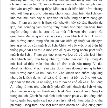
chuyển biến về tốc độ và cải thiện về tiện nghi. Đối với phương
tiện vận chuyển đương thủy: Mặc dù xuất hiện khá sớm nhưng
việc kết hợp phương tiện này cho viaacj phát triển du lịch còn
khá mới mẻ. hiện nay du lịch vận tải biển đang có tiềm năng gia
tăng. Tham gia ào hình thức vận chuyển này có tàu, thuyền du
lịch, các phương tiện đường thủy mang tính hiện đại hoặc tính
truyền thống khác. b. Lƣu trú Là một lĩnh vực kinh doanh rất
quan trọng đáp ứng nhu cầu nghỉ ngơi của khách du lịch. Lưu trú
ảnh hưởng quan trọng đến cơ sở vật chất kỹ thuật và chaayts
lượng phục vụ của ngành du lịch. Chính vì vậy việc phát triển hệ
thống phục vụ lưu trú là một vấn đề quan trọng nhằm phát triển
ngành du lịch . Tham gia vào phục vụ lưu trú có các loại hình
như khách sạn, nhà hàng nhà trọ, motel, bãi cắm trại trong đó
mỗi loại lại thỏa mãn nhu cầu có tính chất đặc trưng. Ví dụ:
Motel là những khách sạn xây dựng ven đườngthương là trên
trục đường cách xa khu dân cư. Các khách sạn nhằm đáp ứng
nhu cầu khách du lịch đi bằng ô tô nghỉ lại trên đường với các
dịch vụ có thể chỉ là ăn uống, lưu trú và có chỗ đỗ xe c. Ăn uống
Ăn uống là một nhu cầu thiết yếu đối với khách du lịch vì vậy
phục vụ ăn uống trở thành một hoạt động kinh doanh đáng kể
trong du lịch. Có nhiều loại hình kinh doanh phục vụ ăn uống: nhà
hàng, quán bar, quán café nó phản ánh nét văn hóa của từng địa
phương. Đồng thời, các loại hình kinh doanh ăn uống cũng phát