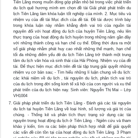
Tiên Lãng mong muốn đóng góp phần nhỏ bé trong việc phát triển
du lịch quê hương mình em chọn đề tài Giải phát phát triển du
lịch Tiên Lãng làm khóa luận tốt nghiệp của mình. 2. Mục tiêu và
nhiệm vụ của đề tài Mục đích của đề tài. Đề tài được trình bày
trong khóa luận này nhằm khẳng định vai trò của nguồn tài
nguyên đối với hoạt động du lịch của huyện Tiên Lãng, nêu lên
thực trạng của hoạt động du lịch huyện trong những năm gần đây
với những thành công và hạn chế cụ thể. Đồng thời đưa ra một
số giải pháp nhằm phát huy cao nhất những thế mạnh, hạn chế
tối đa những điểm yếu đẻ du lịch Tiên Lãng trở thành một trung
tâm du lịch văn hóa và sinh thái của Hải Phòng. Nhiệm vụ của đề
tài. Để thực hiện mục đích trên đề tài tập trung giải quyết những
nhiệm vụ cơ bản sau; - Tìm hiểu những lí luận chung về du lịch:
các khái niệm về du lịch , tài nguyên du lịch, phân tích vai trò
của du lịch trong đời sống kinh tế xã hội của con người và xu thế
phát triển của du lịch hiện nay. Sinh viên: Nguyễn Thị Mai – Lớp
VH1004
Giải pháp phát triển du lịch Tiên Lãng - Đánh giá các tài nguyên
du lịch tại huyện Tiên Lãng về loại hình, số lượng và giá trị của
chúng. - Thống kê và phân tích thực trạng sử dụng các tài
nguyên trong hoạt động du lịch ở Tiên Lãng. - Ngiên cứu và tham
khảo ý kiến, tìm ra các biện pháp thích hợp nhất để giải quyết
các vấn đề còn tồn tại của hoạt động du lịch Tiên Lãng. 3 Phạm