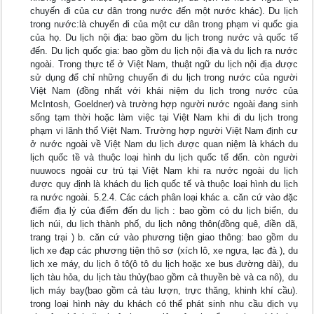
chuyến đi của cư dân trong nước đến một nước khác). Du lịch
trong nước:là chuyến đi của một cư dân trong phạm vi quốc gia
của họ. Du lịch nội địa: bao gồm du lịch trong nước và quốc tế
đến. Du lịch quốc gia: bao gồm du lịch nội địa và du lịch ra nước
ngoài. Trong thực tế ở Việt Nam, thuật ngữ du lịch nội địa được
sử dụng để chỉ những chuyến đi du lịch trong nước của người
Việt Nam (đồng nhất với khái niệm du lịch trong nước của
McIntosh, Goeldner) và trường hợp người nước ngoài đang sinh
sống tạm thời hoặc làm việc tại Việt Nam khi đi du lịch trong
phạm vi lãnh thổ Việt Nam. Trường hợp người Việt Nam định cư
ở nước ngoài về Việt Nam du lịch được quan niệm là khách du
lịch quốc tề và thuộc loại hình du lịch quốc tế đến. còn người
nuuwocs ngoài cư trú tại Việt Nam khi ra nước ngoài du lịch
được quy định là khách du lịch quốc tế và thuộc loại hình du lịch
ra nước ngoài. 5.2.4. Các cách phân loại khác a. căn cứ vào đặc
điểm địa lý của điểm đến du lịch : bao gồm có du lịch biển, du
lịch núi, du lịch thành phố, du lịch nông thôn(đồng quê, điền dã,
trang trại ) b. căn cứ vào phương tiện giao thông: bao gồm du
lịch xe đạp các phương tiện thô sơ (xích lô, xe ngựa, lạc đà ), du
lịch xe máy, du lịch ô tô(ô tô du lịch hoặc xe bus đường dài), du
lịch tàu hỏa, du lịch tàu thủy(bao gồm cả thuyền bè và ca nô), du
lịch máy bay(bao gồm cả tàu lượn, trực thăng, khinh khí cầu).
trong loại hình này du khách có thể phát sinh nhu cầu dịch vụ