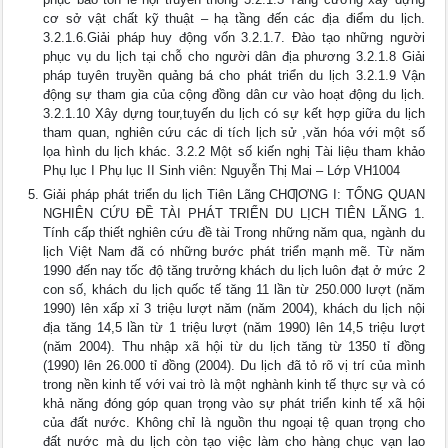
cơ sở vật chất kỹ thuật – hạ tầng đến các địa điểm du lịch.
3.2.1.6.Giải pháp huy động vốn 3.2.1.7. Đào tạo những người
phục vụ du lịch tại chỗ cho người dân địa phương 3.2.1.8 Giải
pháp tuyên truyền quảng bá cho phát triển du lịch 3.2.1.9 Vận
động sự tham gia của cộng đồng dân cư vào hoạt động du lịch.
3.2.1.10 Xây dựng tour,tuyến du lịch có sự kết hợp giữa du lịch
tham quan, nghiên cứu các di tích lịch sử ,văn hóa với một số
lọa hình du lịch khác. 3.2.2 Một số kiến nghị Tài liệu tham khảo
Phụ lục I Phụ lục II Sinh viên: Nguyễn Thị Mai – Lớp VH1004
Giải pháp phát triển du lịch Tiên Lãng CHƢƠNG I: TỔNG QUAN
NGHIÊN CỨU ĐỀ TÀI PHÁT TRIỂN DU LỊCH TIÊN LÃNG 1.
Tính cấp thiết nghiên cứu đề tài Trong những năm qua, ngành du
lịch Việt Nam đã có những bước phát triển mạnh mẽ. Từ năm
1990 đến nay tốc độ tăng trưởng khách du lịch luôn đạt ở mức 2
con số, khách du lịch quốc tế tăng 11 lần từ 250.000 lượt (năm
1990) lên xấp xỉ 3 triệu lượt năm (năm 2004), khách du lịch nội
địa tăng 14,5 lần từ 1 triệu lượt (năm 1990) lên 14,5 triệu lượt
(năm 2004). Thu nhập xã hội từ du lịch tăng từ 1350 tỉ đồng
(1990) lên 26.000 tỉ đồng (2004). Du lịch đã tỏ rõ vị trí của mình
trong nền kinh tế với vai trò là một nghành kinh tế thực sự và có
khả năng đóng góp quan trọng vào sự phát triển kinh tế xã hội
của đất nước. Không chỉ là nguồn thu ngoại tệ quan trọng cho
đất nước mà du lịch còn tạo việc làm cho hàng chục vạn lao