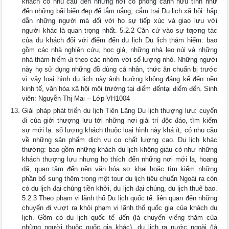
khách có nhu cầu đến những nơi có phong cảnh hữu tình như
đến những bãi biển đẹp để tắm nắng, cắm trại Du lịch xã hội: hấp
dẫn những người mà đối với họ sự tiếp xúc và giao lưu với
người khác là quan trọng nhất. 5.2.2 Căn cứ vào sự tƣơng tác
của du khách đối với điểm đến du lịch Du lịch thám hiểm: bao
gồm các nhà nghiên cứu, học giả, những nhà leo núi và những
nhà thám hiểm đi theo các nhóm với số lượng nhỏ. Những người
này họ sử dụng những đồ dùng cá nhân, thức ăn chuẩn bị trước
vì vậy loại hình du lịch này ảnh hưởng không đáng kể đến nền
kinh tế, văn hóa xã hội môi trường tại điểm đếntại điểm đến. Sinh
viên: Nguyễn Thị Mai – Lớp VH1004
Giải pháp phát triển du lịch Tiên Lãng Du lịch thượng lưu: cuyến
đi của giới thượng lưu tới những nơi giải trí độc đáo, tìm kiếm
sự mới lạ. số lượng khách thuộc loại hình này khá ít, có nhu cầu
về những sản phẩm dịch vụ co chất lượng cao. Du lịch khác
thường: bao gồm những khách du lịch không giàu có như những
khách thượng lưu nhưng họ thích đến những nơi mới lạ, hoang
dã, quan tâm đến nền văn hóa sơ khai hoặc tìm kiếm những
phần bổ sung thêm trong một tour du lịch tiêu chuẩn Ngoài ra còn
có du lịch đại chúng tiền khởi, du lịch đại chúng, du lịch thuê bao.
5.2.3 Theo phạm vi lãnh thổ Du lịch quốc tế: liên quan đến những
chuyến đi vượt ra khỏi phạm vi lãnh thổ quốc gia của khách du
lịch. Gồm có du lịch quốc tế đến (là chuyến viếng thăm của
những người thuộc quốc gia khác), du lịch ra nước ngoài (là