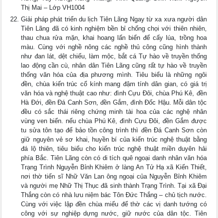
Thị Mai – Lớp VH1004
Giải pháp phát triển du lịch Tiên Lãng Ngay từ xa xưa người dân
Tiên Lãng đã có kinh nghiệm bền bỉ chống chọi với thiên nhiên,
thau chua rửa mặn, khai hoang lấn biển để cấy lúa, trồng hoa
màu. Cùng với nghề nông các nghề thủ công cũng hình thành
như đan lát, dệt chiếu, làm mộc, bắt cá Tự hào về truyền thống
lao động cần cù, nhân dân Tiên Lãng cũng rất tự hào về truyền
thống văn hóa của địa phương mình. Tiêu biểu là những ngôi
đền, chùa kiến trúc cổ kính mang đậm tính dân gian, có giá trị
văn hóa và nghệ thuật cao như: đình Cựu Đôi, chùa Phú Kê, đền
Hà Đới, đền Đá Canh Sơn, đền Gắm, đình Đốc Hậu. Mỗi dân tộc
đều có sắc thái riêng chứng minh tài hoa của các nghệ nhân
vùng ven biển. nếu chùa Phú Kê, đình Cựu Đôi, đền Gắm được
tu sửa tôn tạo để bảo tồn công trình thì đền Đá Canh Sơn còn
giữ nguyên vẻ sơ khai, huyền bí của kiến trúc nghệ thuật bằng
đá lộ thiên, tiêu biểu cho kiến trúc nghệ thuật miền duyên hải
phía Bắc. Tiên Lãng còn có di tích quê ngoại danh nhân văn hóa
Trạng Trình Nguyễn Bỉnh Khiêm ở làng An Tử Hạ xã Kiến Thiết,
nơi thờ tiến sĩ Nhữ Văn Lan ông ngoại của Nguyễn Bỉnh Khiêm
và người mẹ Nhữ Thị Thục đã sinh thành Trạng Trình. Tại xã Đại
Thắng còn có nhà lưu niệm bác Tôn Đức Thắng – chủ tịch nước.
Cùng với việc lập đền chùa miếu để thờ các vị danh tướng có
công với sự nghiệp dựng nước, giữ nước của dân tộc. Tiên