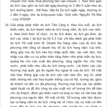
chuyên chở hoặc thuê phương tiện vận chuyển. c. theo thời gian
du lịch: bao gồm du lịch dài ngày,thường từ 2 đến 5 tuần như du
lịch dưỡng bệnh , thể thao, tiếp thị Du lịch ngắn ngày, thường từ
1 đến 3 ngày, như du lichjcuoois tuần. Sinh viên: Nguyễn Thị Mai
– Lớp VH1004
Giải pháp phát triển du lịch Tiên Lãng d. theo lứa tuổi: du lịch
thiếu niên, du lịch thanh niên,du lịch trung niên, du lịch cao niên.
e. theo hình thức tổ chức: có du lịch đoàn, du lịch gia đình, du
lịch các nhân ( du lịch ba lô) 5.3 Các chỉ tiêu đánh giá phát triển
du lịch Về mặt kinh tế: Doanh thu hàng năm của du lịch địa
phương trên tổng số doanh thu về du lịch hang năm của tỉnh,
đóng góp của du lịch vào thu nhập quốc dân, tạo việc làm, thu
nhập của dân cư và phần trăm tăng thêm nhờ phát triển du lịch,
quảng bá cho sản xuất địa phương, tăng nguồn thu cho nhà
nước, phát triển nhu cầu du lịch trong nước, cải thiện cán cân
thương mại quốc gia do nguồn thu ngoại tệ của du lịch. Về mặt
văn hóa: Đóng góp của du lịch vào việc bảo tồn, duy trì, phát
triển những nét văn hóa truyền thống của xã hội, tương tác giữa
du khách và dân cư địa phương, thương mại hóa các tác phẩm
nghệ thuật và đồ thủ công do sản xuất với số lượng lớn để bán
cho du khách, đánh giá nhân cách và long tự hào vè văn hóa địa
phương của người dân. Về mặt xã hội: Số lượng việc làm được
tạo ra hàng năm từ du lịch, công tác tổ chức các sự kiện có liên
quan đến du lịch của địa phương, việc truyền bá các hành vi