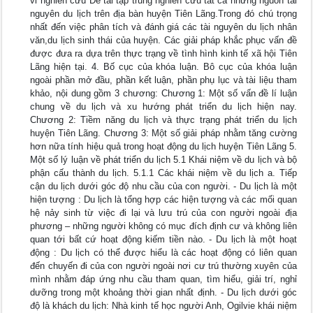
vi nghiên cứu Đề tài tập trung nghiên cứu tất cả những nguồn tài
nguyên du lịch trên địa bàn huyện Tiên Lãng.Trong đó chú trọng
nhất đến việc phân tích và đánh giá các tài nguyên du lịch nhân
văn,du lịch sinh thái của huyện. Các giải pháp khắc phục vấn đề
được đưa ra dựa trên thực trạng về tình hình kinh tế xã hội Tiên
Lãng hiện tại. 4. Bố cục của khóa luận. Bô cục của khóa luận
ngoài phần mở đầu, phần kết luận, phần phụ lục và tài liệu tham
khảo, nội dung gồm 3 chương: Chương 1: Một số vấn đề lí luận
chung về du lịch và xu hướng phát triển du lịch hiện nay.
Chương 2: Tiềm năng du lịch và thực trạng phát triển du lịch
huyện Tiên Lãng. Chương 3: Một số giải pháp nhằm tăng cường
hơn nữa tính hiệu quả trong hoạt động du lịch huyện Tiên Lãng 5.
Một số lý luận về phát triển du lịch 5.1 Khái niệm về du lịch và bộ
phận cấu thành du lịch. 5.1.1 Các khái niệm về du lịch a. Tiếp
cận du lịch dưới góc độ nhu cầu của con người. - Du lịch là một
hiện tượng : Du lịch là tổng hợp các hiện tượng và các mối quan
hệ nảy sinh từ việc đi lại và lưu trú của con người ngoài địa
phương – những người không có mục đích định cư và không liên
quan tới bất cứ hoạt động kiếm tiền nào. - Du lịch là một hoạt
động : Du lịch có thể được hiểu là các hoạt động có liên quan
đến chuyến đi của con người ngoài nơi cư trú thường xuyên của
mình nhằm đáp ứng nhu cầu tham quan, tìm hiểu, giải trí, nghỉ
dưỡng trong một khoảng thời gian nhất định. - Du lịch dưới góc
độ là khách du lịch: Nhà kinh tế học người Anh, Ogilvie khái niệm