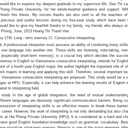
I would like to express my deepest gratitude to my supervisor Ms. Dao Thi L
Phong Private University, for her whole-hearted guidance and support. Wit
inish this thesis. My sincere thanks are also sent to all the teachers of
r precious and useful lessons during my four-year study which have been 
I would like to give my heartfelt thanks to my family, my friends who always 
ai Phong, June, 2013 Hoang Thi Thanh Van
TM: Long - term memory CI: Consecutive interpreting
b. A professional interpreter must possess an ability of combining many skills
om one language into another one. Those skills are listening, note-taking, me
 (especially short-term memory), is a crucial key which decides the succes
 memory in English to Vietnamese consecutive interpreting, intends for Engli
t of a fourth year English major, the author highlight the important role of s
sh majors in learning and applying this skill. Therefore, several important t
o Vietnamese consecutive interpreting are proposed. This study would be a r
ges at HPU. Especially, it can help enhance the learning results of English 
ated to interpreting field.
dy In the age of global integration, the need of mutual understandi
ifferent languages are obviously significant communicative barriers. Being c
session of interpreting skills is an effective means to break these barrier
l career. However, the work of interpreting is not only demanding but also cha
jors at Hai Phong Private University (HPU). It is considered as a hard and ch
to have good English foundation knowledge such as grammar, vocabulary. Bes
hese should be short-term memory. Memory is one of the major elements affec