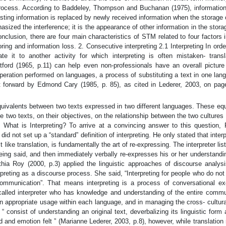
 process. According to Baddeley, Thompson and Buchanan (1975), informatio
ing information is replaced by newly received information when the storage 
sized the interference; it is the appearance of other information in the stora
onclusion, there are four main characteristics of STM related to four factors 
oring and information loss. 2. Consecutive interpreting 2.1 Interpreting In orde
late it to another activity for which interpreting is often mistaken- trans
atford (1965, p.11) can help even non-professionals have an overall picture
operation performed on languages, a process of substituting a text in one lan
 put forward by Edmond Cary (1985, p. 85), as cited in Lederer, 2003, on pag
quivalents between two texts expressed in two different languages. These eq
e two texts, on their objectives, on the relationship between the two cultures
s. What is Interpreting? To arrive at a convincing answer to this question, 
d not set up a “standard” definition of interpreting. He only stated that interp
st like translation, is fundamentally the art of re-expressing. The interpreter lis
eing said, and then immediately verbally re-expresses his or her understandi
ia Roy (2000, p.3) applied the linguistic approaches of discourse analysi
terpreting as a discourse process. She said, “Interpreting for people who do no
ommunication”. That means interpreting is a process of conversational e
alled interpreter who has knowledge and understanding of the entire commu
in appropriate usage within each language, and in managing the cross- cultura
n “ consist of understanding an original text, deverbalizing its linguistic form
 and emotion felt ” (Marianne Lederer, 2003, p.8), however, while translation 