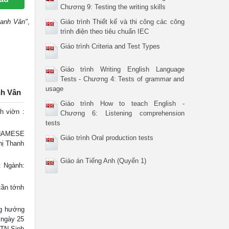
Chương 9: Testing the writing skills
hanh Vân"
,
Giáo trình Thiết kế và thi công các công
trình điện theo tiêu chuẩn IEC
Giáo trình Criteria and Test Types
Giáo trình Writing English Language
Tests - Chương 4: Tests of grammar and
usage
nh Vân
Giáo trình How to teach English -
 viờn :
Chương 6: Listening comprehension
tests
NAMESE
Giáo trình Oral production tests
ị Thanh
Giáo án Tiếng Anh (Quyển 1)
 Ngành:
cần tớnh
ng hướng
 ngày 25
TTN Sinh