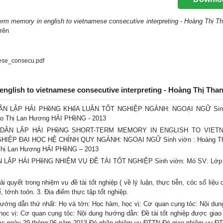
erm memory in english to vietnamese consecutive interpreting - Hoàng Thị T
rên
ese_consecu.pdf
english to vietnamese consecutive interpreting - Hoàng Thị Tha
 LẬP HẢI PHềNG KHểA LUẬN TỐT NGHIỆP NGÀNH: NGOẠI NGỮ Sinh
ào Thị Lan Hương HẢI PHềNG - 2013
DÂN LẬP HẢI PHềNG SHORT-TERM MEMORY IN ENGLISH TO VIET
ỆP ĐẠI HỌC HỆ CHÍNH QUY NGÀNH: NGOẠI NGỮ Sinh viờn : Hoàng Th
 Thị Lan Hương HẢI PHềNG – 2013
ẬP HẢI PHềNG NHIỆM VỤ ĐỀ TÀI TỐT NGHIỆP Sinh viờn: Mó SV: Lớp:
uyết trong nhiệm vụ đề tài tốt nghiệp ( về lý luận, thực tiễn, cỏc số liệu 
ế, tớnh toỏn. 3. Địa điểm thực tập tốt nghiệp.
dẫn thứ nhất: Họ và tờn: Học hàm, học vị: Cơ quan cụng tỏc: Nội du
ọc vị: Cơ quan cụng tỏc: Nội dung hướng dẫn: Đề tài tốt nghiệp được giao
ước ngày 29 thỏng 06 năm 2013 Đó nhận nhiệm vụ ĐTTN Đó giao nhiệm vụ Đ