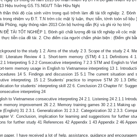
013 Hiệu trưởng GS.TS.NGƯT Trần Hữu Nghị
hỏi độ của sinh viờn trong quỏ trỡnh làm đề tài tốt nghiệp: 2. Đỏnh 
trong nhiệm vụ Đ.T. T.N trờn cỏc mặt lý luận, thực tiễn, tớnh toỏn số liệu 
Hải Phũng, ngày thỏng năm 2013 Cỏn bộ hướng dẫn (Ký và ghi rừ họ tờn)
ÀI TỐT NGHIỆP 1. Đỏnh giỏ chất lượng đề tài tốt nghiệp về cỏc mặt 
n và thực tiễn của đề tài. 2. Cho điểm của người chấm phản biện : (Điểm ghi b
round to the study 1 2. Aims of the study 2 3. Scope of the study 2 4. Me
 II: Literature Review 4 1. Short-term memory (STM) 4 1.1 Definitions 4 1
 2.1 Interpreting 5 2.2 Consecutive interpreting 7 2.3 STM and English to V
hort-term memory usage in English to Vietnamese interpreting 13 1. Introduct
ocedures 14 5. Findings and discussion 15 5.1 The current situation and s
ve interpreting. 15 1.2 Students’ practice to improve STM 20 1.3 Difficu
ication for students’ interpreting skill 22 6. Conclusion 23 Chapter IV: Sugge
nsecutive interpreting 24
lish to Vietnamese consecutive interpreting 24 2.1. Listening 24 2.1.1 Introd
term memory improvement 26 2.2. Memory training games 30 2.2.1 Making up 
ge (English) 31 2.3.1. Generalization 31 2.3.2. Categorization 32 2.3.3. Comp
ter V: Conclusion, implication for learning and suggestions for further stu
tions for further study 41 References 42 Appendix 1 43 Appendix 2 46 Appen
n paper, I have received a lot of help, assistance, guidance and encouragem