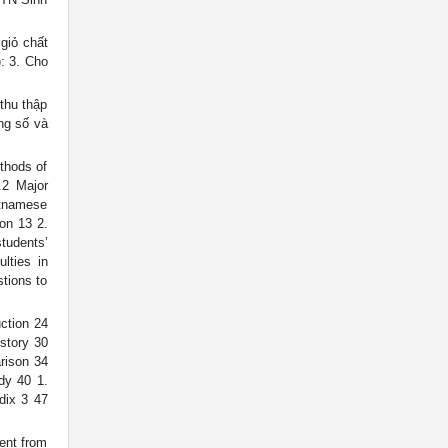
giỏ chất
): 3. Cho
thu thập
ằng số và
thods of
.2 Major
ietnamese
ion 13 2.
tudents’
lties in
stions to
uction 24
story 30
arison 34
dy 40 1.
dix 3 47
ent from