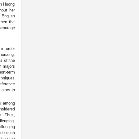
an Huong
hout her
 English
then the
encourage
 in order
morizing,
s of the
sh majors
hort-term
echniques
eference
majors in
ng among
onsidered
s. Thus,
llenging.
allenging
ide such
ting the