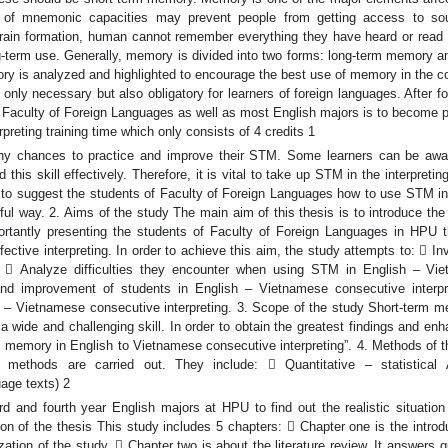
k of mnemonic capacities may prevent people from getting access to so
 brain formation, human cannot remember everything they have heard or read 
ng-term use. Generally, memory is divided into two forms: long-term memory a
ory is analyzed and highlighted to encourage the best use of memory in the c
only necessary but also obligatory for learners of foreign languages. After f
by Faculty of Foreign Languages as well as most English majors is to become p
erpreting training time which only consists of 4 credits 1
ny chances to practice and improve their STM. Some learners can be awar
his skill effectively. Therefore, it is vital to take up STM in the interpreting
 is to suggest the students of Faculty of Foreign Languages how to use STM i
ul way. 2. Aims of the study The main aim of this thesis is to introduce the
portantly presenting the students of Faculty of Foreign Languages in HPU 
ective interpreting. In order to achieve this aim, the study attempts to:  In
.  Analyze difficulties they encounter when using STM in English – Vi
and improvement of students in English – Vietnamese consecutive interpr
– Vietnamese consecutive interpreting. 3. Scope of the study Short-term m
s a wide and challenging skill. In order to obtain the greatest findings and en
erm memory in English to Vietnamese consecutive interpreting”. 4. Methods of 
 methods are carried out. They include:  Quantitative – statistical 
uage texts) 2
ird and fourth year English majors at HPU to find out the realistic situatio
on of the thesis This study includes 5 chapters:  Chapter one is the introd
ion of the study.  Chapter two is about the literature review. It answers 