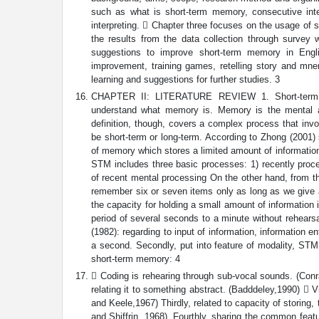
such as what is short-term memory, consecutive inte
interpreting.  Chapter three focuses on the usage of 
the results from the data collection through survey w
suggestions to improve short-term memory in Engli
improvement, training games, retelling story and mne
learning and suggestions for further studies. 3
CHAPTER II: LITERATURE REVIEW 1. Short-term mem
understand what memory is. Memory is the mental act
definition, though, covers a complex process that inv
be short-term or long-term. According to Zhong (2001) 
of memory which stores a limited amount of information
STM includes three basic processes: 1) recently proce
of recent mental processing On the other hand, from th
remember six or seven items only as long as we give all
the capacity for holding a small amount of information i
period of several seconds to a minute without rehearsa
(1982): regarding to input of information, information e
a second. Secondly, put into feature of modality, STM 
short-term memory: 4
 Coding is rehearing through sub-vocal sounds. (Con
relating it to something abstract. (Badddeley,1990)  V
and Keele,1967) Thirdly, related to capacity of storing,
and Shiffrin, 1968). Fourthly, sharing the common feat