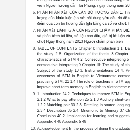
viờn Người hướng dẫn Hải Phũng, ngày thỏng năm 2
PHẦN NHẬN XẫT CỦA CÁN BỘ HƯỚNG DẪN 1. Tinh thần t
lượng của khúa luận (so với nội dung yờu cầu đó đề ra 
điểm của cỏn bộ hướng dẫn (ghi bằng cả số và chữ): 
NHẬN XẫT ĐÁNH GIÁ CỦA NGƯỜI CHẤM PHẢN BIỆN ĐỀ T
và phõn tớch tài liệu, số liệu ban đầu, giỏ trị lớ luậ
chữ) Ngày thỏng năm 2013 Người chấm phản biện
TABLE OF CONTENTS Chapter I: Introduction 1 1. Backg
the study 2 5. Organization of the thesis 3 Chapter
characteristics of STM 4 2. Consecutive interpreting 5
consecutive interpreting 9 Chapter III: The study of s
Subject of the study 13 3. Instrumentations 14 4. Pr
awareness of STM in English to Vietnamese consecuti
practising STM. 21 1.4 The role of teachers in STM appl
improve short-term memory in English to Vietnamese co
1. Introduction 24 2. Techniques to improve STM in Eng
2.1.2 What to pay attention 25 2.1.3 Auditory short-
1.2.2 Matching pair 30 2.3. Retelling in source langua
2.3.4 Description 35 2.4. Mnemonic to Memory 37 Chap
Conclusion 40 2. Implication for learning and sugges
Appendix 4 48 Appendix 5 49
Acknowledgement In the process of doing the graduatio