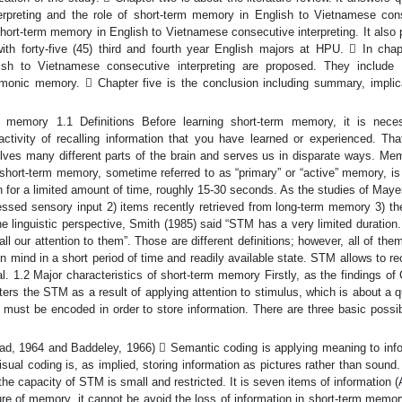
rpreting and the role of short-term memory in English to Vietnamese con
short-term memory in English to Vietnamese consecutive interpreting. It also
ith forty-five (45) third and fourth year English majors at HPU.  In chapt
sh to Vietnamese consecutive interpreting are proposed. They include l
monic memory.  Chapter five is the conclusion including summary, implica
ory 1.1 Definitions Before learning short-term memory, it is neces
ivity of recalling information that you have learned or experienced. Tha
olves many different parts of the brain and serves us in disparate ways. Me
short-term memory, sometime referred to as “primary” or “active” memory, is
 for a limited amount of time, roughly 15-30 seconds. As the studies of Maye
ssed sensory input 2) items recently retrieved from long-term memory 3) the
e linguistic perspective, Smith (1985) said “STM has a very limited duratio
 our attention to them”. Those are different definitions; however, all of them
n mind in a short period of time and readily available state. STM allows to rec
l. 1.2 Major characteristics of short-term memory Firstly, as the findings o
nters the STM as a result of applying attention to stimulus, which is about a q
must be encoded in order to store information. There are three basic possibi
rad, 1964 and Baddeley, 1966)  Semantic coding is applying meaning to info
isual coding is, as implied, storing information as pictures rather than sound
 the capacity of STM is small and restricted. It is seven items of information 
ure of memory, it cannot be avoid the loss of information in short-term mem