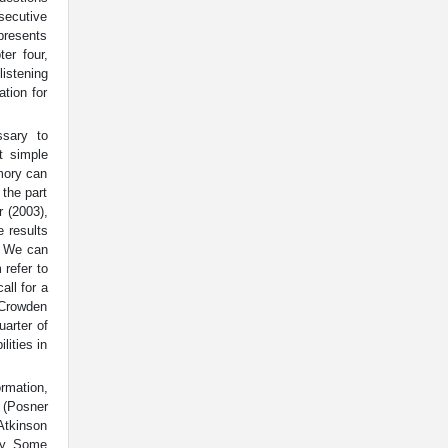
secutive
 presents
er four,
istening
tion for
sary to
t simple
mory can
 the part
r (2003),
 results
n. We can
 refer to
all for a
f Crowden
uarter of
lities in
rmation,
. (Posner
(Atkinson
ory. Some