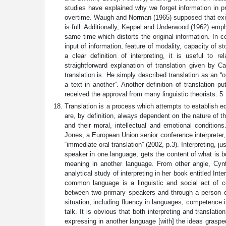
studies have explained why we forget information in
overtime. Waugh and Norman (1965) supposed that exist
is full. Additionally, Keppel and Underwood (1962) empha
same time which distorts the original information. In c
input of information, feature of modality, capacity of st
a clear definition of interpreting, it is useful to re
straightforward explanation of translation given by C
translation is. He simply described translation as an “
a text in another”. Another definition of translation
received the approval from many linguistic theorists. 5
Translation is a process which attempts to establish e
are, by definition, always dependent on the nature of th
and their moral, intellectual and emotional condition
Jones, a European Union senior conference interpreter, di
“immediate oral translation” (2002, p.3). Interpreting, ju
speaker in one language, gets the content of what is b
meaning in another language. From other angle, Cynth
analytical study of interpreting in her book entitled In
common language is a linguistic and social act of c
between two primary speakers and through a person c
situation, including fluency in languages, competence 
talk. It is obvious that both interpreting and translatio
expressing in another language [with] the ideas grasped