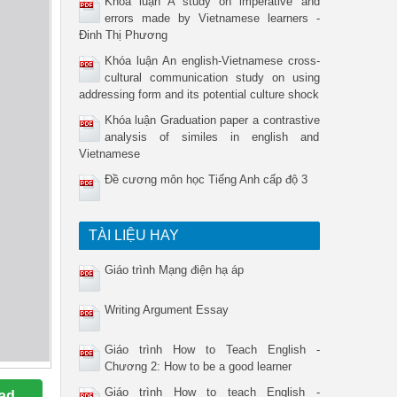
Khóa luận A study on imperative and
errors made by Vietnamese learners -
Đinh Thị Phương
Khóa luận An english-Vietnamese cross-
cultural communication study on using
addressing form and its potential culture shock
Khóa luận Graduation paper a contrastive
analysis of similes in english and
Vietnamese
Đề cương môn học Tiếng Anh cấp độ 3
TÀI LIỆU HAY
Giáo trình Mạng điện hạ áp
Writing Argument Essay
Giáo trình How to Teach English -
Chương 2: How to be a good learner
Giáo trình How to teach English -
ad