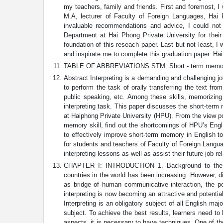
my teachers, family and friends. First and foremost, 
M.A, lecturer of Faculty of Foreign Languages, Hai 
invaluable recommendations and advice, I could not f
Department at Hai Phong Private University for thei
foundation of this reseach paper. Last but not least, 
and inspirate me to complete this graduation paper. H
TABLE OF ABBREVIATIONS STM: Short - term memory L
Abstract Interpreting is a demanding and challenging jo
to perform the task of orally transferring the text fr
public speaking, etc. Among these skills, memorizing
interpreting task. This paper discusses the short-term
at Haiphong Private University (HPU). From the view poin
memory skill, find out the shortcomings of HPU’s Engli
to effectively improve short-term memory in English t
for students and teachers of Faculty of Foreign Langua
interpreting lessons as well as assist their future job rel
CHAPTER I: INTRODUCTION 1. Background to the stu
countries in the world has been increasing. However, d
as bridge of human communicative interaction, the pos
interpreting is now becoming an attractive and potentia
Interpreting is an obligatory subject of all English ma
subject. To achieve the best results, learners need 
aspects, it is necessary to have techniques. One of t