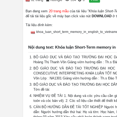
Bạn đang xem
20 trang mẫu
của tài liệu
"Khóa luận Short-T
để tải tài liệu gốc về máy bạn click vào nút
DOWNLOAD
ở t
Tài liệu đính kèm:
khoa_luan_short_term_memory_in_english_to_vietnam
Nội dung text: Khóa luận Short-Term memory in 
BỘ GIÁO DỤC VÀ ĐÀO TẠO TRƯỜNG ĐẠI HỌC DÂN
Hoàng Thị Thanh Võn Giảng viờn hướng dẫn : Th.s Đ
BỘ GIÁO DỤC VÀ ĐÀO TẠO TRƯỜNG ĐẠI HỌC 
CONSECUTIVE INTERPRETING KHểA LUẬN TỐT NGHI
Võn Lớp : NA1301 Giảng viờn hướng dẫn : Th.s Đào
BỘ GIÁO DỤC VÀ ĐÀO TẠO TRƯỜNG ĐẠI HỌC DÂN L
Tờn đề tài:
NHIỆM VỤ ĐỀ TÀI 1. Nội dung và cỏc yờu cầu cần giải q
toỏn và cỏc bản vẽ). 2. Cỏc số liệu cần thiết để thiết k
CÁN BỘ HƯỚNG DẪN ĐỀ TÀI TỐT NGHIỆP Người hướng 
dẫn: Người hướng dẫn thứ hai: Họ và tờn: Học hàm, h
thỏng 03 năm 2013 Yờu cầu phải hoàn thành xong tr