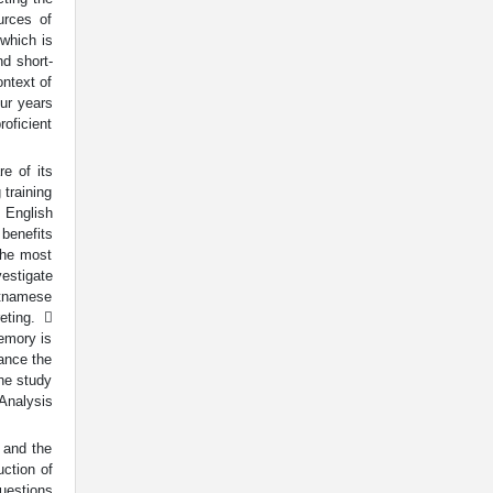
urces of
which is
nd short-
ontext of
our years
roficient
e of its
 training
n English
 benefits
the most
vestigate
etnamese
eting. 
emory is
hance the
the study
Analysis
n and the
uction of
questions