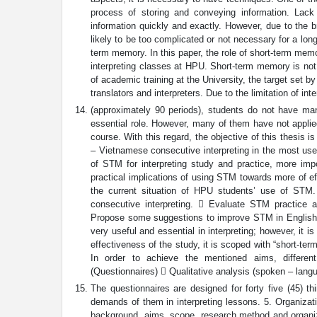
process of storing and conveying information. Lac
information quickly and exactly. However, due to the
likely to be too complicated or not necessary for a lo
term memory. In this paper, the role of short-term mem
interpreting classes at HPU. Short-term memory is not 
of academic training at the University, the target set 
translators and interpreters. Due to the limitation of int
(approximately 90 periods), students do not have ma
essential role. However, many of them have not applied t
course. With this regard, the objective of this thesis
– Vietnamese consecutive interpreting in the most usef
of STM for interpreting study and practice, more im
practical implications of using STM towards more of eff
the current situation of HPU students’ use of STM
consecutive interpreting.  Evaluate STM practice 
Propose some suggestions to improve STM in English 
very useful and essential in interpreting; however, it i
effectiveness of the study, it is scoped with “short-t
In order to achieve the mentioned aims, different
(Questionnaires)  Qualitative analysis (spoken – lang
The questionnaires are designed for forty five (45) th
demands of them in interpreting lessons. 5. Organizati
background, aims, scope, research method and organizat