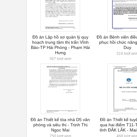
Đồ án Lập hồ sơ quản lý quy
Đồ án Bệnh viện điề
hoạch trung tâm thị trấn Vĩnh
phục hồi chức năng
Bảo-TP Hải Phòng - Phạm Hải
Duy
Hưng
516 lượt xe
567 lượt xem
Đồ án Thiết kế tòa nhà D5 văn
Đồ án Thiết kế tu
phòng và siêu thị - Trịnh Thị
qua hai điểm T11-
Ngọc Mai
tỉnh ĐĂK LĂK - Ma
750 lượt xem
468 lượt xe