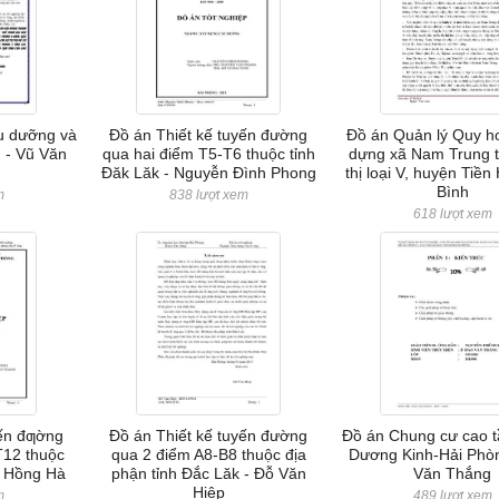
u dưỡng và
Đồ án Thiết kế tuyến đường
Đồ án Quản lý Quy h
 - Vũ Văn
qua hai điểm T5-T6 thuộc tỉnh
dựng xã Nam Trung 
Đăk Lăk - Nguyễn Đình Phong
thị loại V, huyện Tiền
Bình
m
838 lượt xem
618 lượt xem
yến đƣờng
Đồ án Thiết kế tuyến đường
Đồ án Chung cư cao 
T12 thuộc
qua 2 điểm A8-B8 thuộc địa
Dương Kinh-Hải Phò
i Hồng Hà
phận tỉnh Đắc Lăk - Đỗ Văn
Văn Thắng
Hiệp
m
489 lượt xem