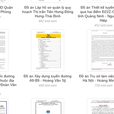
ND Quận
Đồ án Lâp hồ sơ quản lý quy
Đồ án Thiết kế tuyế
i Phòng
hoạch Thị trấn Tiên Hưng-Đông
qua hai điểm Đ22Z-
Hưng-Thái Bình
tỉnh Quảng Ninh - Ng
m
Hiệp
682 lượt xem
452 lượt xem
yến đường
Đồ án Xây dựng tuyến đường
Đồ án Trụ sở làm việ
thuộc địa
A9-B9 - Hoàng Văn Sỹ
Hà Nội - Hoàng Mi
- Đoàn Văn
468 lượt xem
758 lượt xem
m