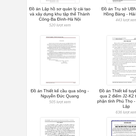
Đồ án Lập hồ sơ quản lý cải tạo
Đồ án Trụ sở UB
và xây dựng khu tập thể Thành
Hồng Bàng - Hả
Công-Ba Đình-Hà Nội
443 lượt xe
520 lượt xem
Đồ án Thiết kế cầu qua sông -
Đồ án Thiết kế tu
Nguyễn Đức Quang
qua 2 điểm J2-K2 
phận tỉnh Phú Thọ 
505 lượt xem
Lập
636 lượt xe