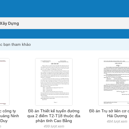
- Xây Dựng
các bạn tham khảo
c công ty
Đồ án Thiết kế tuyến đường
Đồ án Trụ sở liên cơ 
Quảng Ninh
qua 2 điểm T2-T18 thuộc địa
Hải Dương
 Duy
phận tỉnh Cao Bằng
484 lượt xem
m
499 lượt xem