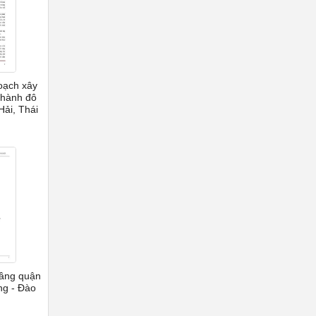
oạch xây
thành đô
 Hải, Thái
tầng quận
ng - Đào