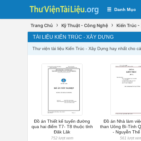
Danh Mục
›
›
Trang Chủ
Kỹ Thuật - Công Nghệ
Kiến Trúc 
TÀI LIỆU KIẾN TRÚC - XÂY DỰNG
Thư viện tài liệu Kiến Trúc - Xây Dựng hay nhất cho 
Đồ án Thiết kế tuyến đường
Đồ án Nhà làm việ
qua hai điểm T7- T8 thuộc tỉnh
than Uông Bí-Tỉnh 
Đăk Lăk
- Nguyễn Thế
752 lượt xem
561 lượt xe