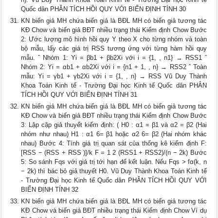
Quốc dân PHÂN TÍCH HỒI QUY VỚI BIẾN ĐỊNH TÍNH 30
KN biến giả MH chứa biến giả là BĐL MH có biến giả tương tác
KĐ Chow và biến giả BĐT nhiều trạng thái Kiểm định Chow Bước
2: Ước lượng mô hình hồi quy Y theo X cho từng nhóm và toàn
bộ mẫu, lấy các giá trị RSS tương ứng với từng hàm hồi quy
mẫu. ˆ Nhóm 1: Yi = βb1 + βb2Xi với i = {1, , n1} → RSS1 ˆ
Nhóm 2: Yi = αb1 + αb2Xi với i = {n1 + 1, , n} → RSS2 ˆ Toàn
mẫu: Yi = γb1 + γb2Xi với i = {1, , n} → RSS Vũ Duy Thành
Khoa Toán Kinh tế - Trường Đại học Kinh tế Quốc dân PHÂN
TÍCH HỒI QUY VỚI BIẾN ĐỊNH TÍNH 31
KN biến giả MH chứa biến giả là BĐL MH có biến giả tương tác
KĐ Chow và biến giả BĐT nhiều trạng thái Kiểm định Chow Bước
3: Lập cặp giả thuyết kiểm định: ( H0 : α1 = β1 và α2 = β2 (Hai
nhóm như nhau) H1 : α1 6= β1 hoặc α2 6= β2 (Hai nhóm khác
nhau) Bước 4: Tính giá trị quan sát của thống kê kiểm định F:
[RSS − (RSS + RSS )]/k F = 1 2 (RSS1 + RSS2)/(n − 2k) Bước
5: So sánh Fqs với giá trị tới hạn để kết luận. Nếu Fqs > fα(k, n
− 2k) thì bác bỏ giả thuyết H0. Vũ Duy Thành Khoa Toán Kinh tế
- Trường Đại học Kinh tế Quốc dân PHÂN TÍCH HỒI QUY VỚI
BIẾN ĐỊNH TÍNH 32
KN biến giả MH chứa biến giả là BĐL MH có biến giả tương tác
KĐ Chow và biến giả BĐT nhiều trạng thái Kiểm định Chow Ví dụ