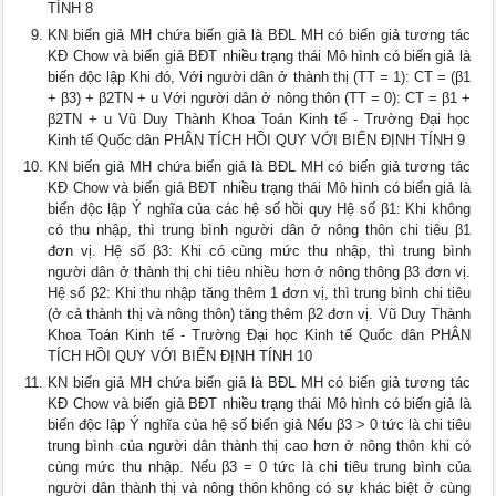
TÍNH 8
KN biến giả MH chứa biến giả là BĐL MH có biến giả tương tác
KĐ Chow và biến giả BĐT nhiều trạng thái Mô hình có biến giả là
biến độc lập Khi đó, Với người dân ở thành thị (TT = 1): CT = (β1
+ β3) + β2TN + u Với người dân ở nông thôn (TT = 0): CT = β1 +
β2TN + u Vũ Duy Thành Khoa Toán Kinh tế - Trường Đại học
Kinh tế Quốc dân PHÂN TÍCH HỒI QUY VỚI BIẾN ĐỊNH TÍNH 9
KN biến giả MH chứa biến giả là BĐL MH có biến giả tương tác
KĐ Chow và biến giả BĐT nhiều trạng thái Mô hình có biến giả là
biến độc lập Ý nghĩa của các hệ số hồi quy Hệ số β1: Khi không
có thu nhập, thì trung bình người dân ở nông thôn chi tiêu β1
đơn vị. Hệ số β3: Khi có cùng mức thu nhập, thì trung bình
người dân ở thành thị chi tiêu nhiều hơn ở nông thông β3 đơn vị.
Hệ số β2: Khi thu nhập tăng thêm 1 đơn vị, thì trung bình chi tiêu
(ở cả thành thị và nông thôn) tăng thêm β2 đơn vị. Vũ Duy Thành
Khoa Toán Kinh tế - Trường Đại học Kinh tế Quốc dân PHÂN
TÍCH HỒI QUY VỚI BIẾN ĐỊNH TÍNH 10
KN biến giả MH chứa biến giả là BĐL MH có biến giả tương tác
KĐ Chow và biến giả BĐT nhiều trạng thái Mô hình có biến giả là
biến độc lập Ý nghĩa của hệ số biến giả Nếu β3 > 0 tức là chi tiêu
trung bình của người dân thành thị cao hơn ở nông thôn khi có
cùng mức thu nhập. Nếu β3 = 0 tức là chi tiêu trung bình của
người dân thành thị và nông thôn không có sự khác biệt ở cùng