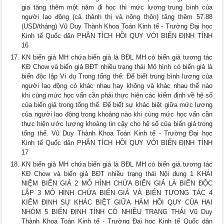
gia tăng thêm một năm đi học thì mức lương trung bình của
người lao động (cả thành thị và nông thôn) tăng thêm 57.88
(USD/tháng) Vũ Duy Thành Khoa Toán Kinh tế - Trường Đại học
Kinh tế Quốc dân PHÂN TÍCH HỒI QUY VỚI BIẾN ĐỊNH TÍNH
16
KN biến giả MH chứa biến giả là BĐL MH có biến giả tương tác
KĐ Chow và biến giả BĐT nhiều trạng thái Mô hình có biến giả là
biến độc lập Ví dụ Trong tổng thể: Để biết trung bình lương của
người lao động có khác nhau hay không và khác nhau thế nào
khi cùng mức học vấn cần phải thực hiện các kiểm định về hệ số
của biến giả trong tổng thể. Để biết sự khác biệt giữa mức lương
của người lao động trong khoảng nào khi cùng mức học vấn cần
thực hiện ước lượng khoảng tin cậy cho hệ số của biến giả trong
tổng thể. Vũ Duy Thành Khoa Toán Kinh tế - Trường Đại học
Kinh tế Quốc dân PHÂN TÍCH HỒI QUY VỚI BIẾN ĐỊNH TÍNH
17
KN biến giả MH chứa biến giả là BĐL MH có biến giả tương tác
KĐ Chow và biến giả BĐT nhiều trạng thái Nội dung 1 KHÁI
NIỆM BIẾN GIẢ 2 MÔ HÌNH CHỨA BIẾN GIẢ LÀ BIẾN ĐỘC
LẬP 3 MÔ HÌNH CHỨA BIẾN GIẢ VÀ BIẾN TƯƠNG TÁC 4
KIỂM ĐỊNH SỰ KHÁC BIỆT GIỮA HÀM HỒI QUY CỦA HAI
NHÓM 5 BIẾN ĐỊNH TÍNH CÓ NHIỀU TRẠNG THÁI Vũ Duy
Thành Khoa Toán Kinh tế - Trường Đại học Kinh tế Quốc dân