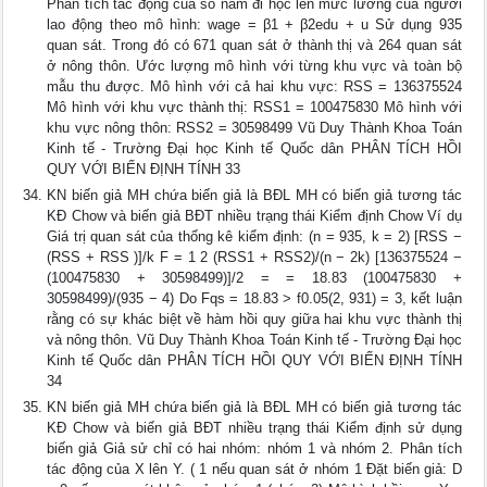
Phân tích tác động của số năm đi học lên mức lương của người
lao động theo mô hình: wage = β1 + β2edu + u Sử dụng 935
quan sát. Trong đó có 671 quan sát ở thành thị và 264 quan sát
ở nông thôn. Ước lượng mô hình với từng khu vực và toàn bộ
mẫu thu được. Mô hình với cả hai khu vực: RSS = 136375524
Mô hình với khu vực thành thị: RSS1 = 100475830 Mô hình với
khu vực nông thôn: RSS2 = 30598499 Vũ Duy Thành Khoa Toán
Kinh tế - Trường Đại học Kinh tế Quốc dân PHÂN TÍCH HỒI
QUY VỚI BIẾN ĐỊNH TÍNH 33
KN biến giả MH chứa biến giả là BĐL MH có biến giả tương tác
KĐ Chow và biến giả BĐT nhiều trạng thái Kiểm định Chow Ví dụ
Giá trị quan sát của thống kê kiểm định: (n = 935, k = 2) [RSS −
(RSS + RSS )]/k F = 1 2 (RSS1 + RSS2)/(n − 2k) [136375524 −
(100475830 + 30598499)]/2 = = 18.83 (100475830 +
30598499)/(935 − 4) Do Fqs = 18.83 > f0.05(2, 931) = 3, kết luận
rằng có sự khác biệt về hàm hồi quy giữa hai khu vực thành thị
và nông thôn. Vũ Duy Thành Khoa Toán Kinh tế - Trường Đại học
Kinh tế Quốc dân PHÂN TÍCH HỒI QUY VỚI BIẾN ĐỊNH TÍNH
34
KN biến giả MH chứa biến giả là BĐL MH có biến giả tương tác
KĐ Chow và biến giả BĐT nhiều trạng thái Kiểm định sử dụng
biến giả Giả sử chỉ có hai nhóm: nhóm 1 và nhóm 2. Phân tích
tác động của X lên Y. ( 1 nếu quan sát ở nhóm 1 Đặt biến giả: D