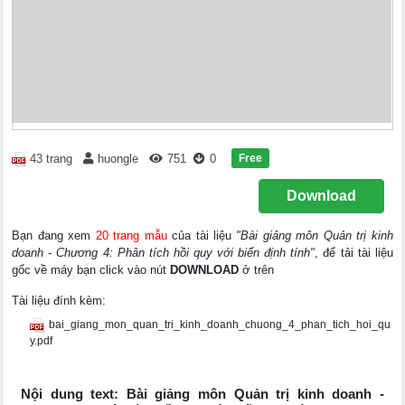
Free
43 trang
huongle
751
0
Download
Bạn đang xem
20 trang mẫu
của tài liệu
"Bài giảng môn Quản trị kinh
doanh - Chương 4: Phân tích hồi quy với biến định tính"
, để tải tài liệu
gốc về máy bạn click vào nút
DOWNLOAD
ở trên
Tài liệu đính kèm:
bai_giang_mon_quan_tri_kinh_doanh_chuong_4_phan_tich_hoi_qu
y.pdf
Nội dung text: Bài giảng môn Quản trị kinh doanh -