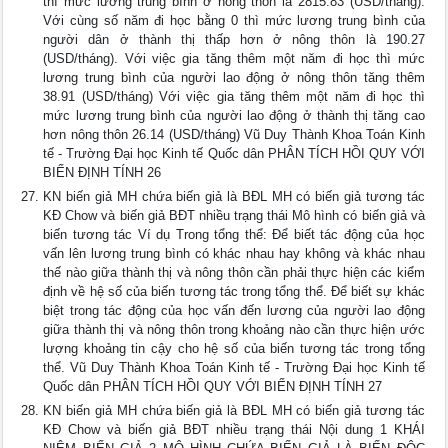
thì mức lương trung bình ở nông thôn là 2815.83 (USD/tháng).
Với cùng số năm đi học bằng 0 thì mức lương trung bình của
người dân ở thành thị thấp hơn ở nông thôn là 190.27
(USD/tháng). Với việc gia tăng thêm một năm đi học thì mức
lương trung bình của người lao động ở nông thôn tăng thêm
38.91 (USD/tháng) Với việc gia tăng thêm một năm đi học thì
mức lương trung bình của người lao động ở thành thị tăng cao
hơn nông thôn 26.14 (USD/tháng) Vũ Duy Thành Khoa Toán Kinh
tế - Trường Đại học Kinh tế Quốc dân PHÂN TÍCH HỒI QUY VỚI
BIẾN ĐỊNH TÍNH 26
KN biến giả MH chứa biến giả là BĐL MH có biến giả tương tác
KĐ Chow và biến giả BĐT nhiều trạng thái Mô hình có biến giả và
biến tương tác Ví dụ Trong tổng thể: Để biết tác động của học
vấn lên lương trung bình có khác nhau hay không và khác nhau
thế nào giữa thành thị và nông thôn cần phải thực hiện các kiểm
định về hệ số của biến tương tác trong tổng thể. Để biết sự khác
biệt trong tác động của học vấn đến lương của người lao động
giữa thành thị và nông thôn trong khoảng nào cần thực hiện ước
lượng khoảng tin cậy cho hệ số của biến tương tác trong tổng
thể. Vũ Duy Thành Khoa Toán Kinh tế - Trường Đại học Kinh tế
Quốc dân PHÂN TÍCH HỒI QUY VỚI BIẾN ĐỊNH TÍNH 27
KN biến giả MH chứa biến giả là BĐL MH có biến giả tương tác
KĐ Chow và biến giả BĐT nhiều trạng thái Nội dung 1 KHÁI