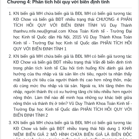
Chương 4: Phân tích hồi quy với biến định tính
KN biến giả MH chứa biến giả là BĐL MH có biến giả tương tác
KĐ Chow và biến giả BĐT nhiều trạng thái CHƯƠNG 4 PHÂN
TÍCH HỒI QUY VỚI BIẾN ĐỊNH TÍNH Vũ Duy Thành
thanhvu.mfe.neu@gmail.com
Khoa Toán Kinh tế - Trường Đại
học Kinh tế Quốc dân Hà Nội, 2015 Vũ Duy Thành Khoa Toán
Kinh tế - Trường Đại học Kinh tế Quốc dân PHÂN TÍCH HỒI
QUY VỚI BIẾN ĐỊNH TÍNH 1
KN biến giả MH chứa biến giả là BĐL MH có biến giả tương tác
KĐ Chow và biến giả BĐT nhiều trạng thái Vấn đề biến định tính
trong phân tích kinh tế Câu hỏi tình huống Khi đánh giá ảnh
hưởng của thu nhập và tài sản lên chi tiêu, người ta nhận thấy
mặt bằng chi tiêu của người thành thị cao hơn nông thôn, mặc
dù cùng mức thu nhập và tài sản. Ngoài ra, khi tăng thêm thu
nhập, người thành thị có xu hướng tăng chi tiêu nhiều hơn người
nông thôn. Làm thế nào để minh họa những sự khác biệt giữa
nông thôn và thành thị ở trên? Vũ Duy Thành Khoa Toán Kinh tế -
Trường Đại học Kinh tế Quốc dân PHÂN TÍCH HỒI QUY VỚI
BIẾN ĐỊNH TÍNH 2
KN biến giả MH chứa biến giả là BĐL MH có biến giả tương tác
KĐ Chow và biến giả BĐT nhiều trạng thái Nội dung 1 KHÁI
NIỆM BIẾN GIẢ 2 MÔ HÌNH CHỨA BIẾN GIẢ LÀ BIẾN ĐỘC