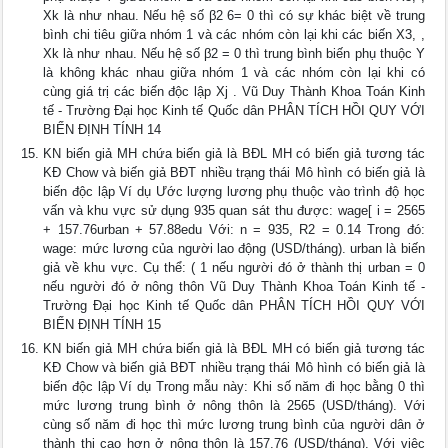
Xk là như nhau. Nếu hệ số β2 6= 0 thì có sự khác biệt về trung
bình chi tiêu giữa nhóm 1 và các nhóm còn lại khi các biến X3, ,
Xk là như nhau. Nếu hệ số β2 = 0 thì trung bình biến phụ thuộc Y
là không khác nhau giữa nhóm 1 và các nhóm còn lại khi có
cùng giá trị các biến độc lập Xj . Vũ Duy Thành Khoa Toán Kinh
tế - Trường Đại học Kinh tế Quốc dân PHÂN TÍCH HỒI QUY VỚI
BIẾN ĐỊNH TÍNH 14
KN biến giả MH chứa biến giả là BĐL MH có biến giả tương tác
KĐ Chow và biến giả BĐT nhiều trạng thái Mô hình có biến giả là
biến độc lập Ví dụ Ước lượng lương phụ thuộc vào trình độ học
vấn và khu vực sử dụng 935 quan sát thu được: wage[ i = 2565
+ 157.76urban + 57.88edu Với: n = 935, R2 = 0.14 Trong đó:
wage: mức lương của người lao động (USD/tháng). urban là biến
giả về khu vực. Cụ thể: ( 1 nếu người đó ở thành thị urban = 0
nếu người đó ở nông thôn Vũ Duy Thành Khoa Toán Kinh tế -
Trường Đại học Kinh tế Quốc dân PHÂN TÍCH HỒI QUY VỚI
BIẾN ĐỊNH TÍNH 15
KN biến giả MH chứa biến giả là BĐL MH có biến giả tương tác
KĐ Chow và biến giả BĐT nhiều trạng thái Mô hình có biến giả là
biến độc lập Ví dụ Trong mẫu này: Khi số năm đi học bằng 0 thì
mức lương trung bình ở nông thôn là 2565 (USD/tháng). Với
cùng số năm đi học thì mức lương trung bình của người dân ở
thành thị cao hơn ở nông thôn là 157.76 (USD/tháng). Với việc