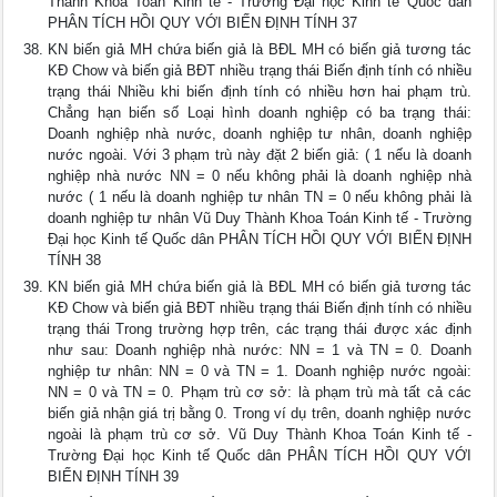
Thành Khoa Toán Kinh tế - Trường Đại học Kinh tế Quốc dân
PHÂN TÍCH HỒI QUY VỚI BIẾN ĐỊNH TÍNH 37
KN biến giả MH chứa biến giả là BĐL MH có biến giả tương tác
KĐ Chow và biến giả BĐT nhiều trạng thái Biến định tính có nhiều
trạng thái Nhiều khi biến định tính có nhiều hơn hai phạm trù.
Chẳng hạn biến số Loại hình doanh nghiệp có ba trạng thái:
Doanh nghiệp nhà nước, doanh nghiệp tư nhân, doanh nghiệp
nước ngoài. Với 3 phạm trù này đặt 2 biến giả: ( 1 nếu là doanh
nghiệp nhà nước NN = 0 nếu không phải là doanh nghiệp nhà
nước ( 1 nếu là doanh nghiệp tư nhân TN = 0 nếu không phải là
doanh nghiệp tư nhân Vũ Duy Thành Khoa Toán Kinh tế - Trường
Đại học Kinh tế Quốc dân PHÂN TÍCH HỒI QUY VỚI BIẾN ĐỊNH
TÍNH 38
KN biến giả MH chứa biến giả là BĐL MH có biến giả tương tác
KĐ Chow và biến giả BĐT nhiều trạng thái Biến định tính có nhiều
trạng thái Trong trường hợp trên, các trạng thái được xác định
như sau: Doanh nghiệp nhà nước: NN = 1 và TN = 0. Doanh
nghiệp tư nhân: NN = 0 và TN = 1. Doanh nghiệp nước ngoài:
NN = 0 và TN = 0. Phạm trù cơ sở: là phạm trù mà tất cả các
biến giả nhận giá trị bằng 0. Trong ví dụ trên, doanh nghiệp nước
ngoài là phạm trù cơ sở. Vũ Duy Thành Khoa Toán Kinh tế -
Trường Đại học Kinh tế Quốc dân PHÂN TÍCH HỒI QUY VỚI
BIẾN ĐỊNH TÍNH 39