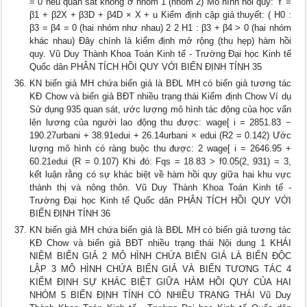
= 0 nếu quan sát không ở nhóm 1 (nhóm 2) Mô hình hồi quy: Y =
β1 + β2X + β3D + β4D × X + u Kiểm định cặp giả thuyết: ( H0 :
β3 = β4 = 0 (hai nhóm như nhau) 2 2 H1 : β3 + β4 > 0 (hai nhóm
khác nhau) Đây chính là kiểm định mở rộng (thu hẹp) hàm hồi
quy. Vũ Duy Thành Khoa Toán Kinh tế - Trường Đại học Kinh tế
Quốc dân PHÂN TÍCH HỒI QUY VỚI BIẾN ĐỊNH TÍNH 35
KN biến giả MH chứa biến giả là BĐL MH có biến giả tương tác
KĐ Chow và biến giả BĐT nhiều trạng thái Kiểm định Chow Ví dụ
Sử dụng 935 quan sát, ước lượng mô hình tác động của học vấn
lên lương của người lao động thu được: wage[ i = 2851.83 −
190.27urbani + 38.91edui + 26.14urbani × edui (R2 = 0.142) Ước
lượng mô hình có ràng buộc thu được: 2 wage[ i = 2646.95 +
60.21edui (R = 0.107) Khi đó: Fqs = 18.83 > f0.05(2, 931) = 3,
kết luận rằng có sự khác biệt về hàm hồi quy giữa hai khu vực
thành thị và nông thôn. Vũ Duy Thành Khoa Toán Kinh tế -
Trường Đại học Kinh tế Quốc dân PHÂN TÍCH HỒI QUY VỚI
BIẾN ĐỊNH TÍNH 36
KN biến giả MH chứa biến giả là BĐL MH có biến giả tương tác
KĐ Chow và biến giả BĐT nhiều trạng thái Nội dung 1 KHÁI
NIỆM BIẾN GIẢ 2 MÔ HÌNH CHỨA BIẾN GIẢ LÀ BIẾN ĐỘC
LẬP 3 MÔ HÌNH CHỨA BIẾN GIẢ VÀ BIẾN TƯƠNG TÁC 4
KIỂM ĐỊNH SỰ KHÁC BIỆT GIỮA HÀM HỒI QUY CỦA HAI
NHÓM 5 BIẾN ĐỊNH TÍNH CÓ NHIỀU TRẠNG THÁI Vũ Duy