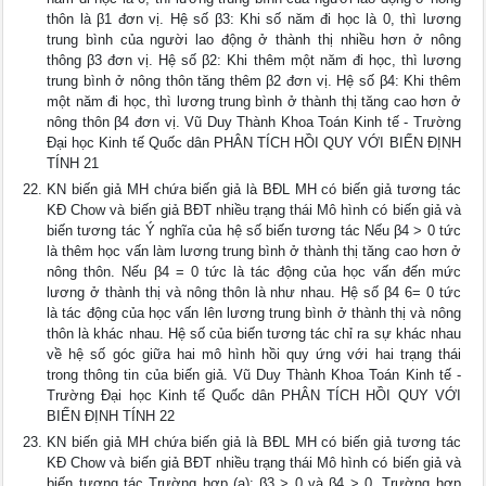
thôn là β1 đơn vị. Hệ số β3: Khi số năm đi học là 0, thì lương
trung bình của người lao động ở thành thị nhiều hơn ở nông
thông β3 đơn vị. Hệ số β2: Khi thêm một năm đi học, thì lương
trung bình ở nông thôn tăng thêm β2 đơn vị. Hệ số β4: Khi thêm
một năm đi học, thì lương trung bình ở thành thị tăng cao hơn ở
nông thôn β4 đơn vị. Vũ Duy Thành Khoa Toán Kinh tế - Trường
Đại học Kinh tế Quốc dân PHÂN TÍCH HỒI QUY VỚI BIẾN ĐỊNH
TÍNH 21
KN biến giả MH chứa biến giả là BĐL MH có biến giả tương tác
KĐ Chow và biến giả BĐT nhiều trạng thái Mô hình có biến giả và
biến tương tác Ý nghĩa của hệ số biến tương tác Nếu β4 > 0 tức
là thêm học vấn làm lương trung bình ở thành thị tăng cao hơn ở
nông thôn. Nếu β4 = 0 tức là tác động của học vấn đến mức
lương ở thành thị và nông thôn là như nhau. Hệ số β4 6= 0 tức
là tác động của học vấn lên lương trung bình ở thành thị và nông
thôn là khác nhau. Hệ số của biến tương tác chỉ ra sự khác nhau
về hệ số góc giữa hai mô hình hồi quy ứng với hai trạng thái
trong thông tin của biến giả. Vũ Duy Thành Khoa Toán Kinh tế -
Trường Đại học Kinh tế Quốc dân PHÂN TÍCH HỒI QUY VỚI
BIẾN ĐỊNH TÍNH 22
KN biến giả MH chứa biến giả là BĐL MH có biến giả tương tác
KĐ Chow và biến giả BĐT nhiều trạng thái Mô hình có biến giả và
biến tương tác Trường hợp (a): β3 > 0 và β4 > 0. Trường hợp