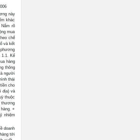
006
ơng này
iểm khác
- Nắm rõ
động mua
theo chế
ổ và kết
ề phương
 1.1. Kế
mua hàng
ng thông
và người
hình thái
tiền cho
 địa) và
uỳ thuộc
p thương
 hàng. +
uỷ nhiệm
về doanh
hàng tới