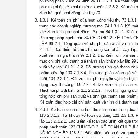
phương pháp kiểm kê định kỳ 66 1.2.3. Kế toán nghi
phương pháp kê khai thường xuyên 1.2.3.2. Kế toán n
định kết quả hoạt động tiêu thụ 73
1.3.1. Kế toán chi phí của hoạt động tiêu thụ 73 1.3.1
trong các doanh nghiệp thương mại 74 1.3.1.3. Kế toán
xác định kết quả hoạt động tiêu thụ 84 1.3.2.1. Khái
Phương pháp hạch toán 84 CHƯƠNG 2: KẾ TOÁN
LẮP 96 2.1. Tổng quan về chi phí sản xuất và giá t
2.1.1.1. Đặc điểm tổ chức thi công sản phẩm xây lắp:
xuất và tính giá thành 97 2.1.2. Đặc điểm chi phí sản
mục chi phí cấu thành giá thành sản phẩm xây lắp 99 2
xuất xây lắp 101 2.1.3.2. Đối tượng tính giá thành và 
phẩm xây lắp 103 2.1.3.4. Phương pháp đánh giá sản
xuất 104 2.2.1.1. Đối với chi phí nguyên vật liệu trực
dụng máy thi công 106 2.2.1.4. Đối với chi phí sản xu
Thiệt hại phá đi làm lại 111 2.2.2.2. Thiệt hại ngừng 
tổng hợp chi phí sản xuất và tính giá thành sản phẩm
Kế toán tổng hợp chi phí sản xuất và tính giá thành s
2.3.1. Kế toán doanh thu tiêu thụ sản phẩm trong doan
119 2.3.1.2. Tài khoản kế toán sử dụng 121 2.3.1.3.
lắp 123 2.3.2.1. Đặc điểm kế toán xác định kết quả tr
pháp hạch toán 123 CHƯƠNG 3: KẾ TOÁN CHI P
NÔNG NGHIỆP 128 3.1. Đặc điểm sản xuất và quản lý 