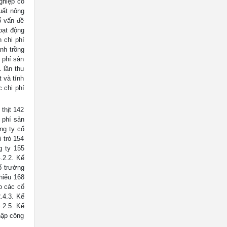
ghiệp có
uất nông
ố vấn đề
oạt động
 chi phí
nh trồng
i phí sản
 lần thu
t và tính
 chi phí
thịt 142
 phí sản
ng ty cổ
 trò 154
g ty 155
.2.2. Kế
ố trường
hiếu 168
ho các cổ
.4.3. Kế
4.2.5. Kế
nhập công