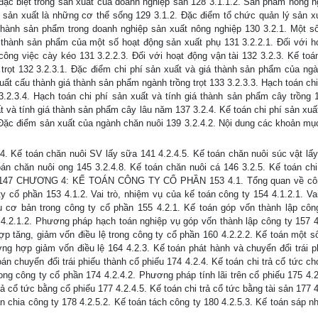
à đặc biệt trong sản xuất của doanh nghiệp sản 128 3.1.1.2. Sản phẩm nông n
g sản xuất là những cơ thể sống 129 3.1.2. Đặc điểm tổ chức quản lý sản x
á thành sản phẩm trong doanh nghiệp sản xuất nông nghiệp 130 3.2.1. Một s
á thành sản phẩm của một số hoạt động sản xuất phụ 131 3.2.2.1. Đối với h
công việc cày kéo 131 3.2.2.3. Đối với hoạt động vận tài 132 3.2.3. Kế toán
trọt 132 3.2.3.1. Đặc điểm chi phí sản xuất và giá thành sản phẩm của ngà
uất cấu thành giá thành sản phẩm ngành trồng trọt 133 3.2.3.3. Hạch toán ch
.2.3.4. Hạch toán chi phí sản xuất và tính giá thành sản phẩm cây trồng 1
t và tính giá thành sản phẩm cây lâu năm 137 3.2.4. Kế toán chi phí sản xuấ
Đặc điểm sản xuất của ngành chăn nuôi 139 3.2.4.2. Nội dung các khoản mục
.4. Kế toán chăn nuôi SV lấy sữa 141 4.2.4.5. Kế toán chăn nuôi súc vật lấy 
oán chăn nuôi ong 145 3.2.4.8. Kế toán chăn nuôi cá 146 3.2.5. Kế toán chi
iến 147 CHƯƠNG 4: KẾ TOÁN CÔNG TY CỔ PHẦN 153 4.1. Tổng quan về cô
y cổ phần 153 4.1.2. Vai trò, nhiệm vụ của kế toán công ty 154 4.1.2.1. Vai
ụ cơ bản trong công ty cổ phần 155 4.2.1. Kế toán góp vốn thành lập côn
 4.2.1.2. Phương pháp hạch toán nghiệp vụ góp vốn thành lập công ty 157 4
hợp tăng, giảm vốn điều lệ trong công ty cổ phần 160 4.2.2.2. Kế toán một s
ờng hợp giảm vốn điều lệ 164 4.2.3. Kế toán phát hành và chuyển đổi trái p
toán chuyển đổi trái phiếu thành cổ phiếu 174 4.2.4. Kế toán chi trả cổ tức c
rong công ty cổ phần 174 4.2.4.2. Phương pháp tính lãi trên cổ phiếu 175 4.2
trả cổ tức bằng cổ phiếu 177 4.2.4.5. Kế toán chi trả cổ tức bằng tài sản 177 
oán chia công ty 178 4.2.5.2. Kế toán tách công ty 180 4.2.5.3. Kế toán sáp 