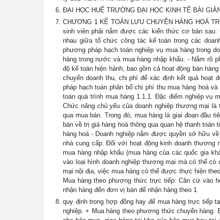
ĐẠI HỌC HUẾ TRƯỜNG ĐẠI HỌC KINH TẾ BÀI GIẢN
CHƯƠNG 1 KẾ TOÁN LƯU CHUYỂN HÀNG HOÁ TRON
sinh viên phải nắm được các kiến thức cơ bản sau: 
nhau giữa tổ chức công tác kế toán trong các doan
phương pháp hạch toán nghiệp vụ mua hàng trong do
hàng trong nước và mua hàng nhập khẩu. - Nắm rõ p
độ kế toán hiện hành, bao gồm cả hoạt động bán hàng
chuyển doanh thu, chi phí để xác định kết quả hoạt đ
pháp hạch toán phân bổ chi phí thu mua hàng hoá và 
toán quá trình mua hàng 1.1.1. Đặc điểm nghiệp vụ 
Chức năng chủ yếu của doanh nghiệp thương mại là t
qua mua bán. Trong đó, mua hàng là giai đoạn đầu ti
bán về trị giá hàng hoá thông qua quan hệ thanh toán t
hàng hoá - Doanh nghiệp nắm được quyền sở hữu về h
nhà cung cấp. Đối với hoạt động kinh doanh thương 
mua hàng nhập khẩu (mua hàng của các quốc gia khá
vào loại hình doanh nghiệp thương mại mà có thể có
mại nội địa, việc mua hàng có thể được thực hiện th
Mua hàng theo phương thức trực tiếp: Căn cứ vào h
nhận hàng đến đơn vị bán để nhận hàng theo 1
quy định trong hợp đồng hay để mua hàng trực tiếp tạ
nghiệp. + Mua hàng theo phương thức chuyển hàng: B