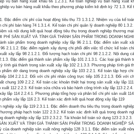
ệp vụ bán hàng xuất khẩu 66 1.2.3.1. Kế toán nghiệp vụ bán hàng xuất k
ghiệp vụ bán hàng xuất khẩu theo phương pháp kiểm kê định kỳ 72 1.3. Kế 
.1. Đặc điểm chi phí của hoạt động tiêu thụ 73 1.3.1.2. Nhiệm vụ của kế toá
 chi phí bán hàng 74 1.3.1.4. Kế toán chi phí quản lý doanh nghiệp 80 1.3.2.
 niệm và nội dung kết quả hoạt động tiêu thụ trong doanh nghiệp thương mại 
 CHI PHÍ SẢN XUẤT VÀ TÍNH GIÁ THÀNH SẢN PHẨM TRONG DOANH NGH
hành sản phẩm trong doanh nghiệp xây lắp 96 2.1.1. Đặc điểm sản xuất xâ
 96 2.1.1.2. Đặc điểm ngành xây dựng chi phối đến việc tổ chức kế toán chi
 xuất xây lắp 98 2.1.2.1. Đối tượng hạch toán chi phí 98 2.1.2.2. Nội dung c
.1.3. Đặc điểm giá thành sản phẩm xây lắp 101 2.1.3.1. Các loại giá thành t
kỳ tính giá thành trong sản xuất xây lắp 102 2.1.3.3. Phương pháp tính giá 
 phẩm dở dang trong doanh nghiệp xây lắp 103 2.2.1. Kế toán tập hợp chi
 tiếp 104 2.2.1.2. Đối với chi phí nhân công trực tiếp 105 2.2.1.3. Đối với c
ất chung 109 2.2.2. Kế toán các khoản thiệt hại trong sản xuất xây lắp 111 
sản xuất 112 2.2.3. Kế toán sửa chữa và bảo hành công trình xây lắp 113 2.2.4
 xây lắp 114 2.2.4.1. Phương pháp tổng hợp và phân bổ chi phí sản xuất 114 
ản phẩm xây lắp 116 2.3. Kế toán xác định kết quả hoạt động xây lắp 119
h nghiệp xây lắp 119 2.3.1.1. Đặc điểm doanh thu tiêu thụ trong doanh nghiệp
 Phương pháp hạch toán 122 2.3.2. Kế toán xác định kết quả trong doanh ng
ong doanh nghiệp xây lắp 123 2.3.2.2. Tài khoản kế toán sử dụng 123 2.3.2.3
HÍ SẢN XUẤT VÀ TÍNH GIÁ THÀNH SẢN PHẨM TRONG DOANH NGHIỆP S
của doanh nghiệp sản xuất nông nghiệp 128 3.1.1. Đặc điểm sản xuất nôn