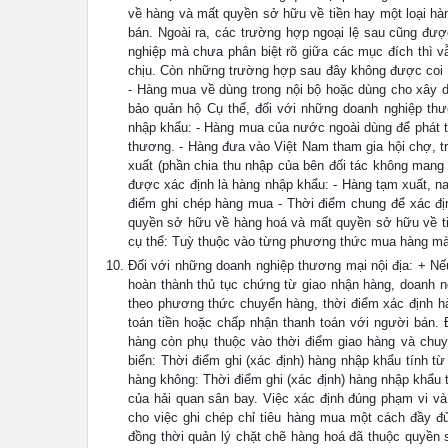
về hàng và mất quyền sở hữu về tiền hay một loại hà
bán. Ngoài ra, các trường hợp ngoại lệ sau cũng đượ
nghiệp mà chưa phân biệt rõ giữa các mục đích thì v
chịu. Còn những trường hợp sau đây không được coi l
- Hàng mua về dùng trong nội bộ hoặc dùng cho xây d
bảo quản hộ Cụ thể, đối với những doanh nghiệp th
nhập khẩu: - Hàng mua của nước ngoài dùng để phát t
thương. - Hàng đưa vào Việt Nam tham gia hội chợ, tr
xuất (phần chia thu nhập của bên đối tác không mang
được xác định là hàng nhập khẩu: - Hàng tạm xuất, n
điểm ghi chép hàng mua - Thời điểm chung để xác đị
quyền sở hữu về hàng hoá và mất quyền sở hữu về tiề
cụ thể: Tuỳ thuộc vào từng phương thức mua hàng mà 
Đối với những doanh nghiệp thương mại nội địa: + Nế
hoàn thành thủ tục chứng từ giao nhận hàng, doanh n
theo phương thức chuyển hàng, thời điểm xác định h
toán tiền hoặc chấp nhận thanh toán với người bán.
hàng còn phụ thuộc vào thời điểm giao hàng và chu
biển: Thời điểm ghi (xác định) hàng nhập khẩu tính 
hàng không: Thời điểm ghi (xác định) hàng nhập khẩu
của hải quan sân bay. Việc xác định đúng phạm vi và
cho việc ghi chép chỉ tiêu hàng mua một cách đầy đủ
đồng thời quản lý chặt chẽ hàng hoá đã thuộc quyền