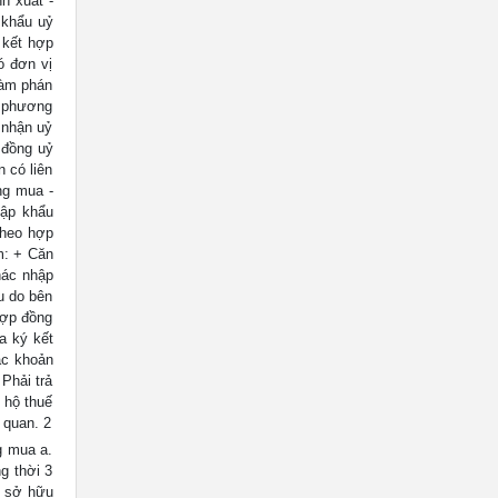
h xuất -
 khẩu uỷ
 kết hợp
ó đơn vị
đàm phán
i phương
 nhận uỷ
 đồng uỷ
 có liên
ng mua -
hập khẩu
Theo hợp
m: + Căn
hác nhập
u do bên
hợp đồng
a ký kết
ác khoản
Phải trả
 hộ thuế
 quan. 2
g mua a.
g thời 3
n sở hữu