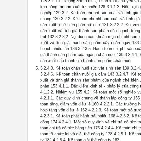
128 3.1.1.1. Ruộng đất là tư liệu sản xuất chủ yếu v
khả năng tái sản xuất tự nhiên 128 3.1.1.3. Đối tượn
nghiệp 129 3.2. Kế toán chi phí sản xuất và tính gi
chung 130 3.2.2. Kế toán chi phí sản xuất và tính gi
sản xuất, chế biến phân hữu cơ 131 3.2.2.2. Đối với 
sản xuất và tính giá thành sản phẩm của ngành trồng 
trọt 132 3.2.3.2. Nội dung các khoản mục chi phí sản x
xuất và tính giá thành sản phẩm cây ngắn ngày 133 3
hoạch nhiều lần 136 3.2.3.5. Hạch toán chi phí sản xuấ
giá thành sản phẩm của ngành chăn nuôi 139 3.2.4.1. 
sản xuất cấu thành giá thành sản phẩm chăn nuôi
3.2.4.3. Kế toán chăn nuôi súc vật sinh sản 139 3.2.4
3.2.4.6. Kế toán chăn nuôi gia cầm 143 3.2.4.7. Kế t
xuất và tính giá thành sản phẩm của ngành chế b
phần 153 4.1.1. Đặc điểm kinh tế - pháp lý của công t
4.1.2.2. Nhiệm vụ 155 4.2. Kế toán một số nghiệp v
4.2.1.1. Các quy định chung về thành lập công ty 155
toán tăng, giảm vốn điều lệ 160 4.2.2.1. Các trường 
hợp tăng vốn điều lệ 162 4.2.2.3. Kế toán một số trư
4.2.3.1. Kế toán phát hành trái phiếu 168 4.2.3.2. Kế 
đông 174 4.2.4.1. Một số quy định về chi trả cổ tức t
toán chi trả cổ tức bằng tiền 176 4.2.4.4. Kế toán chi 
toán tổ chức lại và giải thể công ty 178 4.2.5.1. Kế t
ty 182 4.2.5.4. Kế toán giải thể công ty 183