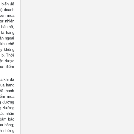
 biến để
bộ doanh
 bên mua
tự nhiên
 bán hộ,
 là hàng
án ngoại
 khu chế
ây không
 b. Thời
hận được
hời điểm
à khi đã
mua hàng
đã thanh
điểm mua
ng đường
ng đường
xác nhận
 đảm bảo
ua hàng;
nh những