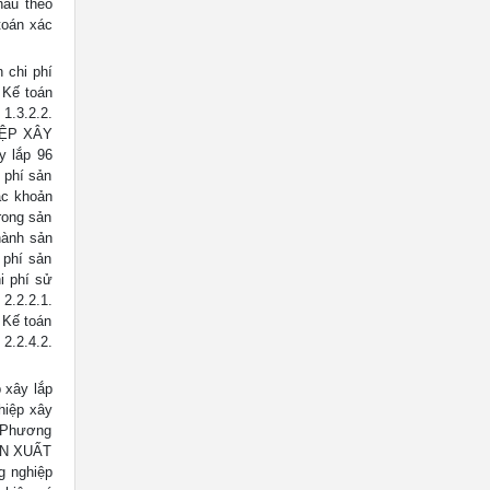
hẩu theo
toán xác
n chi phí
 Kế toán
1.3.2.2.
IỆP XÂY
y lắp 96
 phí sản
ác khoản
rong sản
thành sản
 phí sản
hi phí sử
2.2.2.1.
. Kế toán
2.2.4.2.
 xây lắp
hiệp xây
. Phương
ẢN XUẤT
g nghiệp