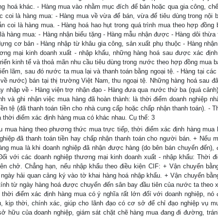
ng hoá khác. - Hàng mua vào nhằm mục đích để bán hoặc qua gia công, chế
c coi là hàng mua: - Hàng mua về vừa để bán, vừa để tiêu dùng trong nội 
ẫn coi là hàng mua. - Hàng hoá hao hụt trong quá trình mua theo hợp đồng
à hàng mua: - Hàng nhận biếu tặng - Hàng mẫu nhận được - Hàng dôi thừa 
ựng cơ bản - Hàng nhập từ khâu gia công, sản xuất phụ thuộc - Hàng nhận
ương mại kinh doanh xuất - nhập khẩu, những hàng hoá sau được xác định
riển kinh tế và thoả mãn nhu cầu tiêu dùng trong nước theo hợp đồng mua b
iển lãm, sau đó nước ta mua lại và thanh toán bằng ngoại tệ. - Hàng tại các
 về nước) bán tại thị trường Việt Nam, thu ngoại tệ. Những hàng hoá sau đ
ay nhập về - Hàng viện trợ nhận đạo - Hàng đưa qua nước thứ ba (quá cảnh)
nh và ghi nhận việc mua hàng đã hoàn thành: là thời điểm doanh nghiệp n
n tệ (đã thanh toán tiền cho nhà cung cấp hoặc chấp nhận thanh toán). - T
thời điểm xác định hàng mua có khác nhau. Cụ thể: 3
u mua hàng theo phương thức mua trực tiếp, thời điểm xác định hàng mua l
ghiệp đã thanh toán tiền hay chấp nhận thanh toán cho người bán. + Nếu 
àng mua là khi doanh nghiệp đã nhận được hàng (do bên bán chuyển đến), 
 Đối với các doanh nghiệp thương mại kinh doanh xuất - nhập khẩu: Thời 
yên chở. Chẳng hạn, nếu nhập khẩu theo điều kiện CIF: + Vận chuyển bằ
từ ngày hải quan cảng ký vào tờ khai hàng hoá nhập khẩu. + Vận chuyển bằ
 tính từ ngày hàng hoá được chuyển đến sân bay đầu tiên của nước ta theo 
 thời điểm xác định hàng mua có ý nghĩa rất lớn đốí với doanh nghiệp, nó
, kịp thời, chính xác, giúp cho lãnh đạo có cơ sở để chỉ đạo nghiệp vụ m
 sở hữu của doanh nghiệp, giám sát chặt chẽ hàng mua đang đi đường, trá