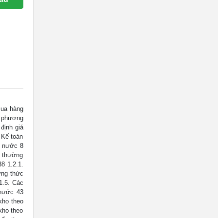
ua hàng
c phương
định giá
 Kế toán
g nước 8
i thường
8 1.2.1.
ơng thức
1.5. Các
 nước 43
kho theo
kho theo