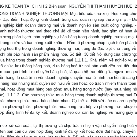
G KẾ TOÁN TÀI CHÍNH 2 Biên soạn: NGUYỄN THỊ THANH HUYỀN HUẾ, 2
G DOANH NGHIỆP THƯƠNG MẠI Mục tiêu của chương: Học xong chư
- Đặc điểm hoạt động kinh doanh trong các doanh nghiệp thương mại. - Đ
h nghiệp kinh doanh thương mại và doanh nghiệp sản xuất công nghiệp. 
anh nghiệp thương mại theo chế độ kế toán hiện hành, bao gồm cả hoạt 
hương pháp hạch toán nghiệp vụ bán hàng trong doanh nghiệp thương mại 
 trong nước và bán hàng xuất khẩu. - Nắm rõ phương pháp hạch toán phân b
ộng tiêu thụ trong doanh nghiệp thương mại, trong đó đặc biệt chú trọng v
chi phí bảo hành sản phẩm hàng hoá. Số tiết: 30 tiết Nội dung của chương:
mua hàng trong doanh nghiệp thương mại 1.1.1.1. Khái niệm về nghiệp vụ 
ổ chức lưu thông hàng hoá, đưa hàng hoá từ nơi sản xuất đến nơi tiêu dù
ên của quá trình lưu chuyển hàng hoá, là quan hệ trao đổi giữa người mua 
iền hàng, là quá trình vốn doanh nghiệp chuyển hoá từ hình thái tiền tệ sang 
àng hoá nhưng mất quyền sở hữu về tiền hoặc có trách nhiệm thanh toán 
mại, hoạt động mua hàng bao gồm: mua hàng trong nước (hay mua hàng nội
c). 1.1.1.2. Các phương thức mua hàng trong doanh nghiệp thương mại T
 các phương thức mua hàng khác nhau. Cụ thể: a. Đối với các doanh nghiệ
eo hai phương thức: phương thức mua hàng trực tiếp và phương thức chuyển
ợp đồng kinh tế đã ký kết, doanh nghiệp cử cán bộ nghiệp vụ mang giấy 
i cơ sở sản xuất, tại thị trường và chịu trách nhiệm vận chuyển hàng hoá 
ên bán căn cứ vào hợp đồng kinh tế đã ký kết hoặc đơn đặt hàng, chuyển 