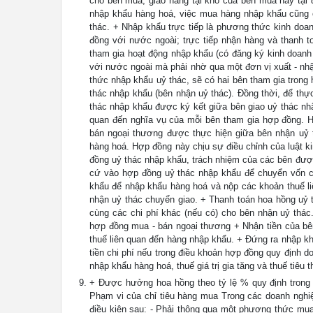
cho bên mua, giao hàng tại kho của bên mua hay tại 
nhập khẩu hàng hoá, việc mua hàng nhập khẩu cũng c
thác. + Nhập khẩu trực tiếp là phương thức kinh doa
đồng với nước ngoài; trực tiếp nhận hàng và thanh t
tham gia hoạt động nhập khẩu (có đăng ký kinh doanh 
với nước ngoài mà phải nhờ qua một đơn vị xuất - nh
thức nhập khẩu uỷ thác, sẽ có hai bên tham gia trong
thác nhập khẩu (bên nhận uỷ thác). Đồng thời, để thự
thác nhập khẩu được ký kết giữa bên giao uỷ thác nhậ
quan đến nghĩa vụ của mỗi bên tham gia hợp đồng. H
bán ngoại thương được thực hiện giữa bên nhận uỷ 
hàng hoá. Hợp đồng này chịu sự điều chỉnh của luật k
đồng uỷ thác nhập khẩu, trách nhiệm của các bên được
cứ vào hợp đồng uỷ thác nhập khẩu để chuyển vốn ch
khẩu để nhập khẩu hàng hoá và nộp các khoản thuế l
nhận uỷ thác chuyển giao. + Thanh toán hoa hồng uỷ 
cùng các chi phí khác (nếu có) cho bên nhận uỷ thác
hợp đồng mua - bán ngoại thương + Nhận tiền của bê
thuế liên quan đến hàng nhập khẩu. + Đứng ra nhập khẩ
tiền chi phí nếu trong điều khoản hợp đồng quy định d
nhập khẩu hàng hoá, thuế giá trị gia tăng và thuế tiêu
+ Được hưởng hoa hồng theo tỷ lệ % quy định trong 
Phạm vi của chỉ tiêu hàng mua Trong các doanh nghi
điều kiện sau: - Phải thông qua một phương thức mua