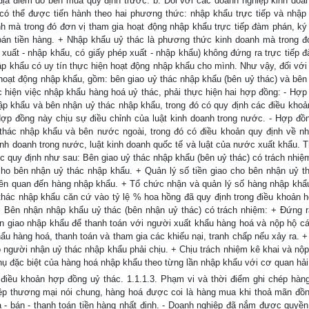
địa điểm do bên mua quy định trước. b. Đối với các doanh nghiệp kinh doan
ó thể được tiến hành theo hai phương thức: nhập khẩu trực tiếp và nhập
nh mà trong đó đơn vị tham gia hoạt động nhập khẩu trực tiếp đàm phán, ký
oán tiền hàng. + Nhập khẩu uỷ thác là phương thức kinh doanh mà trong đ
xuất - nhập khẩu, có giấy phép xuất - nhập khẩu) không đứng ra trực tiếp 
ập khẩu có uy tín thực hiện hoạt động nhập khẩu cho mình. Như vậy, đối vớ
 hoạt động nhập khẩu, gồm: bên giao uỷ thác nhập khẩu (bên uỷ thác) và bên
c hiện việc nhập khẩu hàng hoá uỷ thác, phải thực hiện hai hợp đồng: - Hợp
p khẩu và bên nhận uỷ thác nhập khẩu, trong đó có quy định các điều khoản
ợp đồng này chịu sự điều chỉnh của luật kinh doanh trong nước. - Hợp đồ
thác nhập khẩu và bên nước ngoài, trong đó có điều khoản quy định về n
inh doanh trong nước, luật kinh doanh quốc tế và luật của nước xuất khẩu. 
 quy định như sau: Bên giao uỷ thác nhập khẩu (bên uỷ thác) có trách nhiệ
o bên nhận uỷ thác nhập khẩu. + Quản lý số tiền giao cho bên nhận uỷ t
iên quan đến hàng nhập khẩu. + Tổ chức nhận và quản lý số hàng nhập khẩ
thác nhập khẩu căn cứ vào tỷ lệ % hoa hồng đã quy định trong điều khoản 
. Bên nhận nhập khẩu uỷ thác (bên nhận uỷ thác) có trách nhiệm: + Đứng r
n giao nhập khẩu để thanh toán với người xuất khẩu hàng hoá và nộp hộ c
u hàng hoá, thanh toán và tham gia các khiếu nại, tranh chấp nếu xảy ra. + 
o người nhận uỷ thác nhập khẩu phải chịu. + Chịu trách nhiệm kê khai và nộp
 thụ đặc biệt của hàng hoá nhập khẩu theo từng lần nhập khẩu với cơ quan hải
điều khoản hợp đồng uỷ thác. 1.1.1.3. Phạm vi và thời điểm ghi chép hàn
ệp thương mại nói chung, hàng hoá được coi là hàng mua khi thoả mãn đồn
 - bán - thanh toán tiền hàng nhất định. - Doanh nghiệp đã nắm được quyề