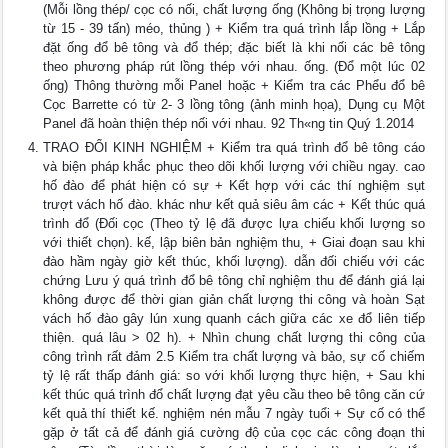
(Mỗi lồng thép/ cọc có nối, chất lượng ống (Không bị trọng lượng
từ 15 - 39 tấn) méo, thủng ) + Kiểm tra quá trình lắp lồng + Lắp
đặt ống đổ bê tông và đổ thép; đặc biết là khi nối các bê tông
theo phương pháp rút lồng thép với nhau. ống. (Đổ một lúc 02
ống) Thông thường mỗi Panel hoặc + Kiểm tra các Phểu đổ bê
Cọc Barrette có từ 2- 3 lồng tông (ảnh minh họa), Dụng cụ Một
Panel đã hoàn thiện thép nối với nhau. 92 Th«ng tin Quý 1.2014
TRAO ĐỔI KINH NGHIỆM + Kiểm tra quá trình đổ bê tông cáo
và biện pháp khắc phục theo dõi khối lượng với chiều ngay. cao
hố đào để phát hiện có sự + Kết hợp với các thí nghiệm sụt
trượt vách hố đào. khác như kết quả siêu âm các + Kết thúc quá
trình đổ (Đối cọc (Theo tỷ lệ đã được lựa chiếu khối lượng so
với thiết chọn). kế, lập biên bản nghiệm thu, + Giai đoạn sau khi
đào hầm ngày giờ kết thúc, khối lượng). dẫn đối chiếu với các
chứng Lưu ý quá trình đổ bê tông chỉ nghiệm thu để đánh giá lại
không được để thời gian giản chất lượng thi công và hoàn Sạt
vách hố đào gây lún xung quanh cách giữa các xe đổ liên tiếp
thiện. quá lâu > 02 h). + Nhìn chung chất lượng thi công của
công trình rất đảm 2.5 Kiểm tra chất lượng và bảo, sự cố chiếm
tỷ lệ rất thấp đánh giá: so với khối lượng thực hiện, + Sau khi
kết thúc quá trình đổ chất lượng đạt yêu cầu theo bê tông căn cứ
kết quả thí thiết kế. nghiệm nén mẫu 7 ngày tuổi + Sự cố có thể
gặp ở tất cả để đánh giá cường độ của cọc các công đoạn thi