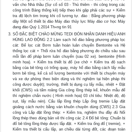
vấn cho Nhà thầu (Sự cố số 03 - Thủ thiêm - thi công trong các
công trình Bảng thống kê) tiếp theo khi gặp phải các sự + Kiểm
tra độ lệch tim trong khi cố tương tự. đào : Bằng phương pháp
dây Một số thiết bị đào Máy đào thủy lực Máy đào cơ học Máy
đang đào Quý 1.2014 Th«ng tin 91
SỐ ĐẶC BIỆT CHÀO MỪNG TEDI ĐÓN NHẬN DANH HIỆU ANH
HÙNG LAO ĐỘNG 2.2 Làm sạch hố đào bằng phương pháp lọc
cát: Bể lọc cát Bơm tuần hoàn luân chuyển Bentonite và Hệ
thống lọc cát + Thổi rửa hố đào bằng phương đo chiều sâu sau
mỗi lần đổ pháp bơm luân chuyển (sau 02 xe). bentonite (Hình
minh họa). + Kiểm tra thiết bị đổ (xe chở + Kiểm tra độ sạch
bằng của bê tông có trống quay, máy hố đào bằng cách lấy mẫu
bơm bê tông, kể cả số lượng bentonite với thiết bị chuyên máy
và xe dự phòng theo biện dùng và thí nghiệm tại hiện pháp thi
công được duyệt); trường, thiết bị dụng cụ lấy mẫu, nhiệt + Đặt
khối (CWS) và tấm roăng Gia công lồng thép kế, khuôn mẫu để
thí nghiệm chắn nước ( Hình minh họa) 03 chỉ tiêu: Nhiệt độ, độ
sụt, lấy mẫu nén). Cẩu lắp lồng thép Lắp ống tremie Lắp đặt
gioăng cách nước bằng ván khuôn chuyên dùng (CWS) 2.3 Gia
công và Lắp đặt lồng thép: + Kiểm tra, nghiệm thu đầy đủ Nối
lồng thép theo đúng bản vẽ thi công các 2.4 Đổ bê tông: Chuẩn bị
đổ bê tông lồng thép được lắp đặt. + Kiểm tra ống đổ ( tremie), +
Kiểm tra thiết bị cẩu lắp, an chiều dài từng đốt, các đoạn toàn