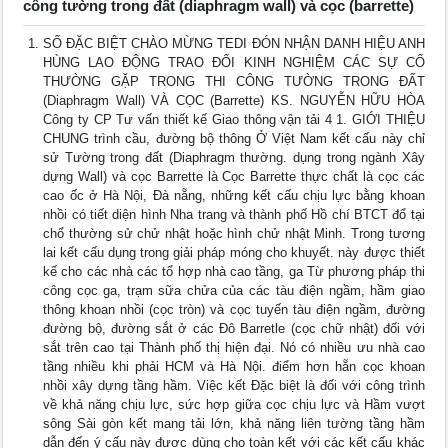
công tường trong đất (diaphragm wall) và cọc (barrette)
SỐ ĐẶC BIỆT CHÀO MỪNG TEDI ĐÓN NHẬN DANH HIỆU ANH
HÙNG LAO ĐỘNG TRAO ĐỔI KINH NGHIỆM CÁC SỰ CỐ
THƯỜNG GẶP TRONG THI CÔNG TƯỜNG TRONG ĐẤT
(Diaphragm Wall) VÀ CỌC (Barrette) KS. NGUYỄN HỮU HÒA
Công ty CP Tư vấn thiết kế Giao thông vận tải 4 1. GIỚI THIỆU
CHUNG trình cầu, đường bộ thông Ở Việt Nam kết cấu này chỉ
sử Tường trong đất (Diaphragm thường. dụng trong ngành Xây
dựng Wall) và cọc Barrette là Cọc Barrette thực chất là cọc các
cao ốc ở Hà Nội, Đà nẵng, những kết cấu chịu lực bằng khoan
nhồi có tiết diện hình Nha trang và thành phố Hồ chí BTCT đổ tại
chổ thường sử chử nhật hoặc hình chử nhật Minh. Trong tương
lai kết cấu dụng trong giải pháp móng cho khuyết. này được thiết
kế cho các nhà các tổ hợp nhà cao tầng, ga Từ phương pháp thi
công cọc ga, trạm sữa chửa của các tàu điện ngầm, hầm giao
thông khoan nhồi (cọc tròn) và cọc tuyến tàu điện ngầm, đường
đường bộ, đường sắt ở các Đô Barretle (cọc chữ nhật) đối với
sắt trên cao tại Thành phố thị hiện đại. Nó có nhiều ưu nhà cao
tầng nhiều khi phải HCM và Hà Nội. điểm hơn hẵn cọc khoan
nhồi xây dựng tầng hầm. Việc kết Đặc biệt là đối với công trình
về khả năng chịu lực, sức hợp giữa cọc chịu lực và Hầm vượt
sông Sài gòn kết mang tải lớn, khả năng liên tường tầng hầm
dẫn đến ý cấu này được dùng cho toàn kết với các kết cấu khác