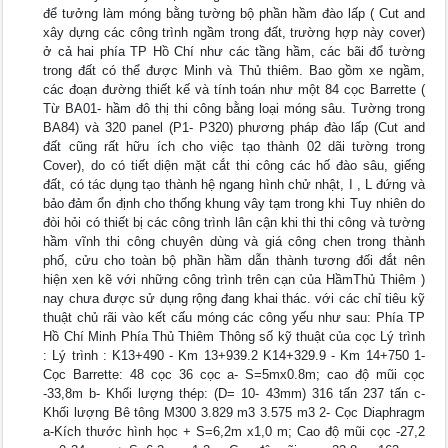
để tưởng làm móng bằng tường bộ phần hầm đào lấp ( Cut and
xây dựng các công trình ngầm trong đất, trường hợp này cover)
ở cả hai phía TP Hồ Chí như các tầng hầm, các bãi đổ tường
trong đất có thể được Minh và Thủ thiêm. Bao gồm xe ngầm,
các đoạn đường thiết kế và tính toán như một 84 cọc Barrette (
Từ BA01- hầm đô thị thi công bằng loại móng sâu. Tường trong
BA84) và 320 panel (P1- P320) phương pháp đào lấp (Cut and
đất cũng rất hữu ích cho việc tạo thành 02 dãi tường trong
Cover), do có tiết diện mặt cắt thi công các hố đào sâu, giếng
đất, có tác dụng tạo thành hệ ngang hình chử nhật, I , L đứng và
bảo đảm ổn định cho thống khung vây tạm trong khi Tuy nhiên do
đòi hỏi có thiết bị các công trình lân cận khi thi thi công và tường
hầm vĩnh thi công chuyên dùng và giá công chen trong thành
phố, cửu cho toàn bộ phần hầm dẫn thành tương đối đắt nên
hiện xen kẽ với những công trình trên cạn của HầmThủ Thiêm )
nay chưa được sử dụng rộng đang khai thác. với các chỉ tiêu kỹ
thuật chủ rãi vào kết cấu móng các công yếu như sau: Phía TP
Hồ Chí Minh Phía Thủ Thiêm Thông số kỹ thuật của cọc Lý trình
: Lý trình : K13+490 - Km 13+939.2 K14+329.9 - Km 14+750 1-
Cọc Barrette: 48 cọc 36 cọc a- S=5mx0.8m; cao độ mũi cọc
-33,8m b- Khối lượng thép: (D= 10- 43mm) 316 tấn 237 tấn c-
Khối lượng Bê tông M300 3.829 m3 3.575 m3 2- Cọc Diaphragm
a-Kích thước hình học + S=6,2m x1,0 m; Cao độ mũi cọc -27,2