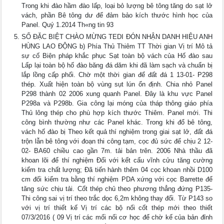
Trong khi đào hầm đào lấp, loại bỏ lượng bê tông tăng do sạt lở
vách, phần Bê tông dư để đảm bảo kích thước hình học của
Panel. Quý 1.2014 Th«ng tin 93
SỐ ĐẶC BIỆT CHÀO MỪNG TEDI ĐÓN NHẬN DANH HIỆU ANH
HÙNG LAO ĐỘNG b) Phía Thủ Thiêm TT Thời gian Vị trí Mô tả
sự cố Biện pháp khắc phục Sạt toàn bộ vách của Hố đào sau
Lấp lại toàn bộ hố đào băng đá dăm khi đã làm sạch và chuẩn bị
lắp lồng cấp phối. Chờ một thời gian để đất đá 1 13-01- P298
thép. Xuất hiện toàn bộ vùng sụt lún ổn định. Chia nhỏ Panel
P298 thành 02 2006 xung quanh Panel. Đây là khu vực Panel
P298a và P298b. Gia công lại móng của tháp thông giáo phía
Thủ lông thép cho phù hợp kích thước Thiêm. Panel mới. Thi
công bình thường như các Panel khác. Trong khi đổ bê tông,
vách hố đào bị Theo kết quả thí nghiệm trong giai sạt lở, đất đá
trộn lẫn bê tông với đoạn thi công tạm, cọc đủ sức để chịu 2 12-
02- BA60 chiều cao gần 7m. tải bản trên. 2006 Nhà thầu đã
khoan lõi để thí nghiệm Đối với kết cấu vĩnh cửu tăng cường
kiểm tra chất lượng; Đã tiến hành thêm 04 cọc khoan nhồi D100
cm đối kiểm tra bằng thí nghiệm PDA xứng với cọc Barrette để
tăng sức chịu tải. Cổt thép chủ theo phương thẳng đứng P135-
Thi công sai vị trí theo trắc dọc 6,2m không thay đổi. Từ P143 so
với vị trí thiết kế Vị trí các bộ nối cốt thép mới theo thiết
07/3/2016 ( 09 Vị trí các mối nối cơ học để chờ kế của bản đỉnh