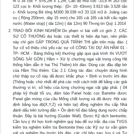
m 0 34 cọc + S=6,2m x 1,2m; Cao độ mũi cọc -33,8 m 163 cọc
123 cọc b- Khối lượng thép:: (D= 10- 43mm) 3.813 tấn 3.528 tấn
c- Khối lượng Bê tông M300 39.039 m3 33.116 m3 d- Joăng cao
su ( Rộng 250mm, dày 15 mm) cho 165 cái 165 cái kết cấu ngăn
nước (Water stop) ( dài 12m) ( dài 12m) 90 Th«ng tin Quý 1.2014
TRAO ĐỔI KINH NGHIỆM Do phạm vi bài viết có giới 2. CÁC
SỰ CỐ THƯỜNG dọi hoặc các thiết bị hiện đại hạn, nên phần
này chỉ giới GẶP TRONG QUÁ TRÌNH THI gắn trên máy đào. (
Sự cố số thiệu chủ yếu các sự cố CÔNG TẠI DỰ ÁN HẦM 01 -
TP- HCM - Bảng thống kê) thường gặp qua quá trình thi VƯỢT
SÔNG SÀI GÒN ( Hầm + Xử lý chướng ngại vật trong công Hệ
thống hầm dẫn ở hai Thủ Thiêm) khi đào: Dùng các đầu đập bờ
của Hầm Thủ thiêm. Các 2.1 Công tác đào: chuyên dùng hình
chử thập sự cố này đã được khắc phục + Định vị trước khi đào
(Thông hoặc chử nhất để phá các một cách triệt để bằng các giải
thường vị trí, số hiệu của từng chướng ngại vật gặp phải. ( 04
pháp kỹ thuật tối ưu, đảm bảo Panel hoặc cọc Barrette được
Panel gần móng của cầu Mống chất lượng và đã được Hội xác
định bằng tọa độ(X,Y,Z) và hiện tại) đồng nghiệm thu cấp Nhà
đánh dấu trên tường dẫn + Ổn định hố đào bằng dung nước chấp
thuận. Đây là bài hướng (Guider Wall). Được Kỹ dịch bentonite;
Cần lưu ý thí học kinh nghiệm quý báu để sư trắc địa của TVGS
kiểm tra nghiệm kiểm tra Bentonite theo các Kỹ sư tư vấn giám
sát và nghiệm thu trước khi đào. các chỉ tiêu sau: lưu ý và Tư