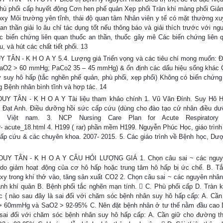
hù phổi cấp huyết động Cơn hen phế quản Xẹp phổi Tràn khí màng phổi Giảm
xy Môi trường yên tĩnh, thái độ quan tâm Nhân viên y tế có mặt thường xuy
an thần giải lo âu chỉ tác dụng tốt nếu thông báo và giải thích trước với ng
c biến chứng liên quan thuốc an thần, thuốc gây mê Các biến chứng liên 
 và hút các chất tiết phổi. 13
N - K H O A Y 5.4. Lượng giá Triển vọng và các tiêu chí mong muốn: 
g (PaO2 > 60 mmHg; PaCo2 35 – 45 mmHg) & ổn định các dấu hiệu sống khác C
ây suy hô hấp (tắc nghẽn phế quản, phù phổi, xẹp phổi) Không có biến chứng 
g Bệnh nhân bình tĩnh và hợp tác. 14
TÂN - K H O A Y Tài liệu tham khảo chính 1. Vũ Văn Đính. Suy Hô H
Đạt Anh. Điều dưỡng hồi sức cấp cứu (dùng cho đào tạo cử nhân điều d
 Việt nam. 3. NCP Nursing Care Plan for Acute Respiratory F
r- acute_18.html 4. H199 ( rar) phần mềm H199. Nguyễn Phúc Học, giáo trình 
c cấp cứu & các chuyên khoa. 2007- 2015. 5. Các giáo trình về Bệnh học, Dư
Y TÂN - K H O A Y CÂU HỎI LƯỢNG GIÁ 1. Chọn câu sai ~ các nguy
 do giảm hoạt động của cơ hô hấp hoặc trung tâm hô hấp bị ức chế. B. T
oxy trong khí thở vào, tăng sản xuất CO2 2. Chọn câu sai ~ các nguyên nhân
nh khí quản B. Bệnh phổi tắc nghẽn mạn tính.  C. Phù phổi cấp D. Tràn 
ác { nào sau đây là sai đối với chăm sóc bệnh nhân suy hô hấp cấp: A. Cần
2 > 60mmHg và SaO2 > 92-95% C. Nên đặt bệnh nhân ở tư thế nằm đầu cao 
 sai đối với chăm sóc bệnh nhân suy hô hấp cấp: A. Cần giữ cho đường t