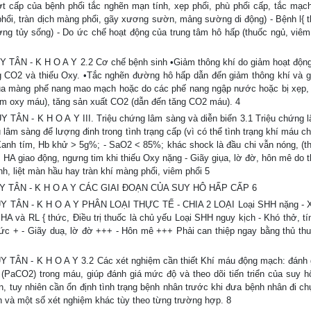
t cấp của bệnh phổi tắc nghẽn mạn tính, xẹp phổi, phù phổi cấp, tắc mạch 
ổi, tràn dịch màng phổi, gãy xương sườn, mảng sường di động) - Bệnh l{ t
ng tủy sống) - Do ức chế hoạt động của trung tâm hô hấp (thuốc ngủ, viêm 
N - K H O A Y 2.2 Cơ chế bệnh sinh •Giảm thông khí do giảm hoạt độn
g CO2 và thiếu Oxy. •Tắc nghẽn đường hô hấp dẫn đến giảm thông khí và g
ng của màng phế nang mao mạch hoặc do các phế nang ngập nước hoặc bị xẹp,
iảm oxy máu), tăng sản xuất CO2 (dẫn đến tăng CO2 máu). 4
 - K H O A Y III. Triệu chứng lâm sàng và diễn biến 3.1 Triệu chứng 
lâm sàng để lượng đinh trong tình trạng cấp (vì có thể tình trạng khí máu c
 - Xanh tím, Hb khử > 5g%; - SaO2 < 85%; khác shock là đầu chi vẫn nóng, (t
, HA giao động, ngưng tim khi thiếu Oxy nặng - Giãy giụa, lờ đờ, hôn mê do 
h, liệt màn hầu hay tràn khí màng phổi, viêm phổi 5
 TÂN - K H O A Y CÁC GIAI ĐOẠN CỦA SUY HÔ HẤP CẤP 6
TÂN - K H O A Y PHÂN LOẠI THỰC TẾ - CHIA 2 LOẠI Loại SHH nặng - X
HA và RL { thức, Điều trị thuốc là chủ yếu Loại SHH nguy kịch - Khó thở, tí
hức + - Giãy duạ, lờ đờ +++ - Hôn mê +++ Phải can thiệp ngay bằng thủ thu
N - K H O A Y 3.2 Các xét nghiệm cần thiết Khí máu động mạch: đánh
(PaCO2) trong máu, giúp đánh giá mức độ và theo dõi tiến triển của suy h
n, tuy nhiên cần ổn định tình trạng bệnh nhân trước khi đưa bệnh nhân đi ch
 và một số xét nghiệm khác tùy theo từng trường hợp. 8