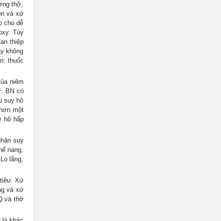
ờng thở,
ện và xử
ợp cho dễ
oxy. Tùy
an thiệp
áy không
n: thuốc
của niêm
ở. BN có
ệu suy hô
 hơn một
y hô hấp
hân suy
hế nang,
Lo lắng,
tiêu: Xử
ng và xử
Q và thở
 là khác