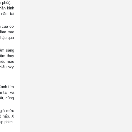
phổi). -
hần kinh
não, tai
g của cơ
iảm trao
 hậu quả
lâm sàng
hậm thay
hiếu máu
thiếu oxy
anh tím
m tái, vã
ật, cùng
 giá mức
ô hấp. X
ụp phim.