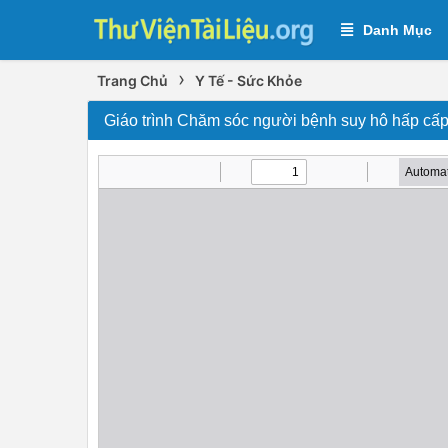
Danh Mục
›
Trang Chủ
Y Tế - Sức Khỏe
Giáo trình Chăm sóc người bệnh suy hô hấp cấ