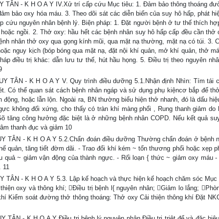
 - K H O A Y IV.Xử trí cấp cứu Mục tiêu: 1. Đảm bảo thông thoáng đư
đảm bảo oxy hóa máu. 3. Theo dõi sát các diễn biến của suy hô hấp, phát hi
cấp cứu nguyên nhân bệnh lý. Biện pháp: 1. Đặt người bệnh ở tư thế thích h
 hoặc ngồi. 2. Thở oxy: hầu hết các bệnh nhân suy hô hấp cấp đều cần thở 
ệnh nhân thở oxy qua gọng kính mũi, qua mặt nạ thường, mặt nạ có túi. 3. C
hoặc nguy kịch (bóp bóng qua mặt nạ, đặt nội khí quản, mở khí quản, thở m
 điều trị khác: dẫn lưu tư thế, hút hầu họng. 5. Điều trị theo nguyên nhâ
9
N - K H O A Y V. Quy trình điều dưỡng 5.1.Nhận định Nhìn: Tím tái 
ét. Có thể quan sát cách bệnh nhân ngáp và sử dụng phụ kiệncơ bắp để th
ch động, hoặc lẫn lộn. Ngoài ra, BN thường biểu hiện thở nhanh, đó là dấu hi
ngực không đối xứng, cho thấy có tràn khí màng phổi , Rung thanh giảm do
 Gõ tăng công hưởng đặc biệt là ở những bệnh nhân COPD. Nếu kết quả su
t âm thanh đục và giảm 10
ÂN - K H O A Y 5.2.Chẩn đoán điều dưỡng Thường chẩn đoán ở bệnh n
hế quản, tăng tiết đờm dãi. - Trao đổi khí kém ~ tổn thương phổi hoặc xẹp p
u quả ~ giảm vận động của thành ngực. - Rối loạn { thức ~ giảm oxy máu - 
. 11
N - K H O A Y 5.3. Lập kế hoạch và thực hiện kế hoạch chăm sóc Mục 
 thiện oxy và thông khí; Điều trị bệnh l{ nguyên nhân; Giảm lo lắng; Phò
g khí Kiểm soát đường thở thông thoáng: Thở oxy Cải thiện thông khí Đặt NK
- K H O A Y Điều trị bệnh lý nguyên nhân Điều trị triệt để và đặc hiệu