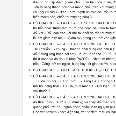
đường hô hấp dưới (viêm phổi, cơn hen phế quản, đợ
Tổn thương thành ngực và màng phổi (tràn khí màng ph
cơ (hội chứng Guillan Barré, bệnh nhược cơ, tổn thươ
biến mạch não, chấn thương sọ não) 3
BỘ GIÁO DỤC – Đ À O T Ạ O TRƯỜNG ĐẠI HỌC DUY TÂ
hô hấp hoặc trung tâm bị ức chế hoặc hậu quả là tăn
đổi khi. •Rối loạn trao đổi khí tại phổi do tổn thươ
là làm giảm oxy máu. •Giảm oxy trong khí thở vào (g
BỘ GIÁO DỤC – Đ À O T Ạ O TRƯỜNG ĐẠI HỌC DUY TÂN
Tiêu chuẩn LS chung - Thường phải dùng các dấu hiệu 
đổi tương ứng hoặc sai sót), đó là: - Khó thở 10 25
thì ít xanh và đỏ tía khi tăng PaCO2). - Nhịp tim nhanh
não - Gắng thở cơ ngực, bụng hay liệt gian sườn, hoàn
BỘ GIÁO DỤC – Đ À O T Ạ O TRƯỜNG ĐẠI HỌC DUY
BỘ GIÁO DỤC – Đ À O T Ạ O TRƯỜNG ĐẠI HỌC DUY 
++ - Vã mồ hôi + - Khó thở ++ - Tăng HA + Không tụt 
mồ hôi nặng hơn - Tụt HA, trụy mạch + - Rối loạn { t
với thuốc 7
BỘ GIÁO DỤC – Đ À O T Ạ O TRƯỜNG ĐẠI HỌC DUY TÂ
độ thiếu oxy (PaO2 < 60 mmHg) và thay đổi thán khí 
quang phổi: rất có { nghĩa trong chẩn đoán nguyên nhâ
Các xét nghiệm khác: điện tim, xét nghiệm máu cơ bản