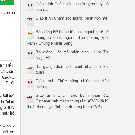
Giáo trình Chăm sóc người bệnh suy hô
hấp cấp
ck vào nút
Giáo trình Chăm sóc người bệnh hôn mê
Bài giảng Hệ thống tổ chức ngành y tế hệ
thống tổ chức ngành điều dưỡng Việt
Nam - Chung Khánh Bằng
Bài giảng Hóa mô miễn dịch - Hứa Thị
Ngọc Hà
ỤC TIÊU
Bài giảng Chăm sóc bệnh nhân mở khí
 và chẩn
quản
ÀI GiẢNG
Giáo trình Chức năng nhiệm vụ điều
 – PHÓ
dưỡng
Giáo trình Chăm sóc bệnh nhân đặt
failure)
Catheter tĩnh mạch trung tâm (CVC) và kĩ
là "chià
thuật đo áp lực tĩnh mạch trung tâm (CVP)
ong SHHC
t ngữ hô
– do: -
 phổi và