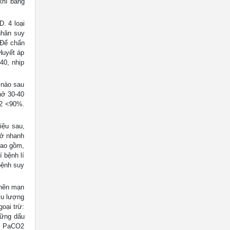
khí bằng
. 4 loại
 nhân suy
 Để chẩn
Huyết áp
40, nhịp
nào sau
hở 30-40
O2 <90%.
ệu sau,
hở nhanh
bao gồm,
 bệnh lí
 bệnh suy
hẽn mạn
ưu lượng
oại trừ:
hững dấu
5% PaCO2