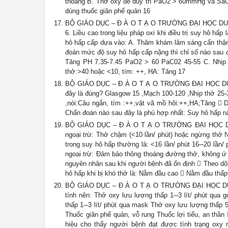
thoáng B. Thở oxy để duy trì PaO2 > 60mmHg và SaO
dùng thuốc giãn phế quản 16
BỘ GIÁO DỤC – Đ À O T Ạ O TRƯỜNG ĐẠI HỌC DUY TÂN -
6. Liều cao trong liệu pháp oxi khi điều trị suy hô hấ
hô hấp cấp dựa vào: A. Thăm khám lâm sàng cẩn thận
đoán mức độ suy hô hấp cấp nặng thì chỉ số nào sau đ
Tăng PH 7.35-7.45 PaO2 > 60 PaC02 45-55 C. Nhịp t
thở:>40 hoặc <10, tím: ++, HA: Tăng 17
BỘ GIÁO DỤC – Đ À O T Ạ O TRƯỜNG ĐẠI HỌC DUY T
đây là đúng? Glasgow 15 ,Mạch 100-120 ,Nhịp thở 25-
,nói:Câu ngắn, tím :++,vật vã mồ hôi:++,HA;Tăng  D
Chẩn đoán nào sau đây là phù hợp nhất: Suy hô hấp n
BỘ GIÁO DỤC – Đ À O T Ạ O TRƯỜNG ĐẠI HỌC DUY T
ngoại trừ: Thở chậm (<10 lần/ phút) hoặc ngừng thở 
trong suy hô hấp thường là: <16 lần/ phút 16─20 lần/
ngoại trừ: Đảm bảo thông thoáng đường thở, không ứ 
nguyên nhân sau khi người bệnh đã ổn định  Theo dõi,
hô hấp khi bị khó thở là: Nằm đầu cao  Nằm đầu thấ
BỘ GIÁO DỤC – Đ À O T Ạ O TRƯỜNG ĐẠI HỌC DUY T
tính nên: Thở oxy lưu lượng thấp 1─3 lít/ phút qua 
thấp 1─3 lít/ phút qua mask Thở oxy lưu lượng thấp 5
Thuốc giãn phế quản, vỗ rung Thuốc lợi tiểu, an thầ
hiệu cho thấy người bệnh đạt được tình trạng oxy