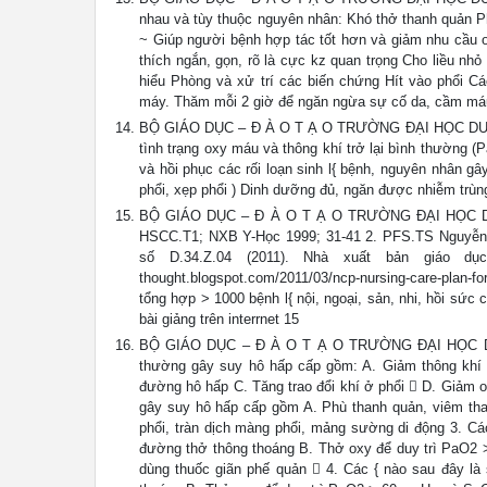
nhau và tùy thuộc nguyên nhân: Khó thở thanh quản P
~ Giúp người bệnh hợp tác tốt hơn và giảm nhu cầu o
thích ngắn, gọn, rõ là cực kz quan trọng Cho liều nhỏ 
hiểu Phòng và xử trí các biến chứng Hít vào phổi Cá
máy. Thăm mỗi 2 giờ để ngăn ngừa sự cố da, cầm máu,
BỘ GIÁO DỤC – Đ À O T Ạ O TRƯỜNG ĐẠI HỌC DUY TÂ
tình trạng oxy máu và thông khí trở lại bình thườn
và hồi phục các rối loạn sinh l{ bệnh, nguyên nhân g
phổi, xẹp phổi ) Dinh dưỡng đủ, ngăn được nhiễm trùn
BỘ GIÁO DỤC – Đ À O T Ạ O TRƯỜNG ĐẠI HỌC DUY 
HSCC.T1; NXB Y-Học 1999; 31-41 2. PFS.TS Nguyễn 
số D.34.Z.04 (2011). Nhà xuất bản giáo dục
thought.blogspot.com/2011/03/ncp-nursing-care-plan-fo
tổng hợp > 1000 bệnh l{ nội, ngoại, sản, nhi, hồi sứ
bài giảng trên interrnet 15
BỘ GIÁO DỤC – Đ À O T Ạ O TRƯỜNG ĐẠI HỌC DU
thường gây suy hô hấp cấp gồm: A. Giảm thông khí
đường hô hấp C. Tăng trao đổi khí ở phổi  D. Giảm 
gây suy hô hấp cấp gồm A. Phù thanh quản, viêm tha
phổi, tràn dịch màng phổi, mảng sường di động 3. C
đường thở thông thoáng B. Thở oxy để duy trì PaO
dùng thuốc giãn phế quản  4. Các { nào sau đây là