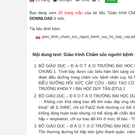
Bạn đang xem
20 trang mẫu
của tài liệu
"Giáo trình C
DOWNLOAD
ở trên
Tài liệu đính kèm:
giao_trinh_cham_soc_nguoi_benh_suy_ho_hap_cap.pd
Nội dung text: Giáo trình Chăm sóc người bệnh
BỘ GIÁO DỤC – Đ À O T Ạ O TRƯỜNG ĐẠI HỌC
CHUNG 1. Trình bày được các biểu hiện lâm sàng và 
đoán điều dưỡng trong chăm sóc bệnh nhân suy hô 
ĐiỀU DƯỠNG HỒI SỨC CẤP CỨU - ĐÀO TẠO CỬ 
TRƯỞNG KHOA Y / ĐẠI HỌC DUY TÂN (DTU) 1
BỘ GIÁO DỤC – Đ À O T Ạ O TRƯỜNG ĐẠI HỌC DUY TÂN 
: - Không còn khả năng trao đổi khí máu đáp ứng n
khoá" để Δ SHHC; chỉ số PaO2 bình thường có thể tí
không đúng hoàn toàn nhưng có thể dùng đê chẩn đoá
hấp = respiration, chỉ sự trao đổi khí ở mức tế bào - T
BỘ GIÁO DỤC – Đ À O T Ạ O TRƯỜNG ĐẠI HỌC DUY TÂ
Tổn thương đường hô hấp trên (phù thanh quản, viêm