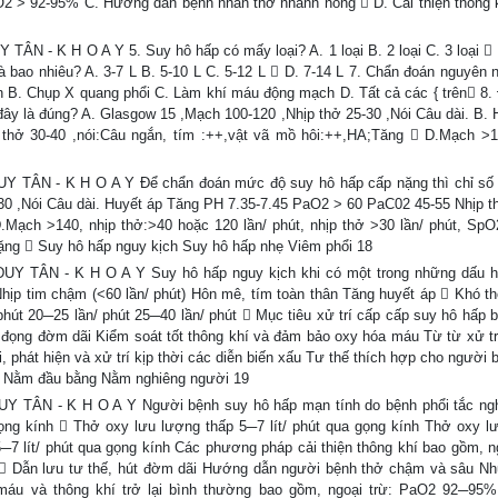
2 > 92-95% C. Hướng dẫn bệnh nhân thở nhanh nông  D. Cải thiện thông 
 K H O A Y 5. Suy hô hấp có mấy loại? A. 1 loại B. 2 loại C. 3 loại  D
p là bao nhiêu? A. 3-7 L B. 5-10 L C. 5-12 L  D. 7-14 L 7. Chẩn đoán nguyên
 B. Chụp X quang phổi C. Làm khí máu động mạch D. Tất cả các { trên 8.
ây là đúng? A. Glasgow 15 ,Mạch 100-120 ,Nhịp thở 25-30 ,Nói Câu dài. B. 
hở 30-40 ,nói:Câu ngắn, tím :++,vật vã mồ hôi:++,HA;Tăng  D.Mạch >1
ÂN - K H O A Y Để chẩn đoán mức độ suy hô hấp cấp nặng thì chỉ số 
30 ,Nói Câu dài. Huyết áp Tăng PH 7.35-7.45 PaO2 > 60 PaC02 45-55 Nhịp t
.Mạch >140, nhịp thở:>40 hoặc 120 lần/ phút, nhịp thở >30 lần/ phút, Sp
ặng  Suy hô hấp nguy kịch Suy hô hấp nhẹ Viêm phổi 18
ÂN - K H O A Y Suy hô hấp nguy kịch khi có một trong những dấu hi
Nhịp tim chậm (<60 lần/ phút) Hôn mê, tím toàn thân Tăng huyết áp  Khó t
 phút 20─25 lần/ phút 25─40 lần/ phút  Mục tiêu xử trí cấp cấp suy hô hấp 
đọng đờm dãi Kiểm soát tốt thông khí và đảm bảo oxy hóa máu Từ từ xử trí
 phát hiện và xử trí kịp thời các diễn biến xấu Tư thế thích hợp cho người
p Nằm đầu bằng Nằm nghiêng người 19
ÂN - K H O A Y Người bệnh suy hô hấp mạn tính do bệnh phổi tắc ng
gọng kính  Thở oxy lưu lượng thấp 5─7 lít/ phút qua gọng kính Thở oxy l
─7 lít/ phút qua gọng kính Các phương pháp cải thiện thông khí bao gồm, ng
n  Dẫn lưu tư thế, hút đờm dãi Hướng dẫn người bệnh thở chậm và sâu N
 máu và thông khí trở lại bình thường bao gồm, ngoại trừ: PaO2 92─9