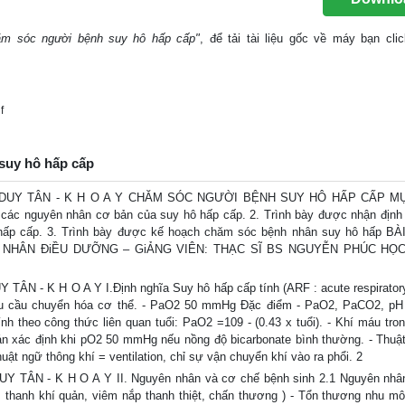
hăm sóc người bệnh suy hô hấp cấp"
, để tải tài liệu gốc về máy bạn cli
f
 suy hô hấp cấp
 DUY TÂN - K H O A Y CHĂM SÓC NGƯỜI BỆNH SUY HÔ HẤP CẤP M
các nguyên nhân cơ bản của suy hô hấp cấp. 2. Trình bày được nhận định
hấp cấp. 3. Trình bày được kế hoạch chăm sóc bệnh nhân suy hô hấp B
NHÂN ĐiỀU DƯỠNG – GiẢNG VIÊN: THẠC SĨ BS NGUYỄN PHÚC HỌC
- K H O A Y I.Định nghĩa Suy hô hấp cấp tính (ARF : acute respiratory 
hu cầu chuyển hóa cơ thể. - PaO2 50 mmHg Đặc điểm - PaO2, PaCO2, pH 
nh theo công thức liên quan tuổi: PaO2 =109 - (0.43 x tuổi). - Khí máu tr
n xác định khi pO2 50 mmHg nếu nồng độ bicarbonate bình thường. - Thuậ
huật ngữ thông khí = ventilation, chỉ sự vận chuyển khí vào ra phổi. 2
N - K H O A Y II. Nguyên nhân và cơ chế bệnh sinh 2.1 Nguyên nhân 
 thanh khí quản, viêm nắp thanh thiệt, chấn thương ) - Tổn thương nhu mô