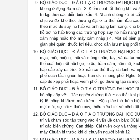
BỘ GIÁO DỤC – Đ À O T Ạ O TRƯỜNG ĐẠI HỌC DUY TÂN
không ứ đọng đờm dãi. 2. Kiểm soát tốt thông khí và 
trí kịp thời các diễn biến xấu. 4. Nhanh chóng xử trí 
chịu và đỡ khó thở: thường đặt ở tư thế nằm đầu cao
theo mức độ suy hô hấp và tình trạng lâm sàng, cho b
hỗ trợ hô hấp trong các trường hợp suy hô hấp nặng 
xâm nhập hoặc thở máy xâm nhập ) 4. Một số biện pháp
giãn phế quản, thuốc lợi tiểu, chọc dẫn lưu màng phổi 
BỘ GIÁO DỤC – Đ À O T Ạ O TRƯỜNG ĐẠI HỌC DUY TÂ
mạc, môi, miệng, mũi và móng chân, tay; và da tái m
thể xuất hiện rất hồi hộp, lo âu, trầm cảm, hôn mê, kí
hấp sắp xảy ra. Sờ: Sờ nắn có thể thấy da lạnh và 
phế quản tắc nghẽn hoặc tràn dịch màng phổi Nghe:
cấp do xẹp phổi hoặc viêm phổi, gõ thường tạo ra mộ
BỘ GIÁO DỤC – Đ À O T Ạ O TRƯỜNG ĐẠI HỌC DUY T
hô hấp cấp về: - Tắc nghẽn đường thở ~ co thắt khí p
tỷ lệ thông khí/tưới máu kém. - Động tác thở kém hiệ
mệt mỏi, sợ hãi ~ thiếu oxy, thiếu hiểu biết về bệnh tật
BỘ GIÁO DỤC – Đ À O T Ạ O TRƯỜNG ĐẠI HỌC DUY TÂ
trí và chăm sóc tập trung vào 4 vấn đề căn bản: Cải
trí các biến chứng. Can thiệp: Cải thiện oxy và thôn
máy Chuẩn bị trước khi di chuyển người bệnh 12
BỘ GIÁO DỤC – Đ À O T Ạ O TRƯỜNG ĐẠI HỌC DUY TÂN 