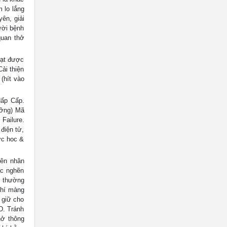
 lo lắng
ên, giải
ười bệnh
quan thở
Đạt được
ải thiện
(hít vào
ấp Cấp.
ưỡng) Mã
ailure.
điện tử,
ợc hoc &
ên nhân
ắc nghẽn
 thường
khí màng
 giữ cho
D. Tránh
hở thông