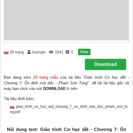
Free
28 trang
huongle
1641
0
Download
Bạn đang xem
20 trang mẫu
của tài liệu
"Giáo trình Cơ học đất -
Chương 7: Ổn định mái dốc - Phạm Sơn Tùng"
, để tải tài liệu gốc về
máy bạn click vào nút
DOWNLOAD
ở trên
Tài liệu đính kèm:
giao_trinh_co_hoc_dat_chuong_7_on_dinh_mai_doc_pham_son_tu
ng.pdf
Nội dung text: Giáo trình Cơ học đất - Chương 7: Ổn