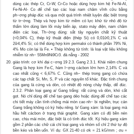
dùng các thép Cr, Cr-W, Cr-Co hoặc dùng hợp kim hệ Fe-Ni-Al,
Fe-Ni-Al- Co để chế tạo các loại nam châm vĩnh cữu bằng
ph−ơng pháp đúc và qua một quá trình nhiệt luyện đặc biệt trong
từ tr−ờng. Thép và hợp kim từ mềm có lực khử từ nhỏ độ từ
thẩm lớn dùng làm lõi máy biến áp, stato máy điện, nam châm
điện các loại, Th−ờng dùng: sắt tây nguyên chất kỹ thuật
(<0,04% C), thép kỹ thuật điện (thép Si) có 0,01ữ0,1% C và
2ữ4,4% Si; có thể dùng hợp kim permaloi có thành phần 79% Ni,
4% Mo còn lại là Fe. • Thép không từ tính: là loại vật liệu không
nhiễm từ nh− 55Mn9Ni9Cr3. đà nẵng - 2002
giáo trình: cơ khí đại c−ơng 19 2.3. Gang 2.3.1. Khái niệm chung
Gang là hợp kim Fe-C, hàm l−ợng cácbon lớn hơn 2,14% C và
cao nhất cũng < 6,67% C. Cũng nh− thép trong gang có chứa
các tạp chất Si, Mn, S, P và các nguyên tố khác. Đặc tính chung
của gang là cứng và dòn, có nhiệt độ nóng chảy thấp, dể đúc.
2.3.2. Phân loại gang a/ Gang trắng: rất cứng và dòn, khó cắt
gọt. Nó chỉ dùng để chế tạo gang dẻo hoặc dùng để chế tạo các
chi tiết máy cần tính chống mài mòn cao nh− bi nghiền, trục cán
Gang trắng không có ký hiệu riêng. b/ Gang xám: là loại gang mà
hầu hết cácbon ở trạng thái graphit. Gang xám có độ bền nén
cao, chịu mài mòn, đặc biệt là có tính đúc tốt. Ký hiệu gang xám
gồm 2 phần các chữ cái chỉ loại gang và nhóm số chỉ 2 thứ tự độ
bền kéo và bền uốn. Ví dụ: GX 21-40 có σk = 21 kG/mm ; σu =