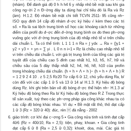
(nhám). Để đánh giá độ 0 h h h4 6 y nhấp nhô bề mặt sau khi gia
công ng−ời 2 n Đ−ờng đáy ta dùng hai chỉ tiêu đó là Ra và Rz
(àm). H.1.2. Độ nhám bề mặt chi tiết TCVN 2511- 95 cũng nh−
ISO quy định 14 cấp độ nhám đ−ợc ký hiệu √ kèm theo các trị
số. • Ra là sai lệch trung bình số học các khoảng cách từ những
điểm của profil đo đ−ợc đến đ−ờng trung bình ox đo theo ph−ơng
vuông góc với đ−ờng trung bình của độ nhấp nhô tế vi trên chiều
dài chuẩn L. Ta có thể tính: L 1 1 1 n Ra = ∫ ydx → Ra = ()y1 +
y2 + y3 + + yn = ∑ yi . L 0 n n i=1 • Rz là chiều cao nhấp nhô tế
vi trên chiều dài chuẩn L với giá trị trung bình của tổng các giá trị
tuyệt đối của chiều cao 5 đỉnh cao nhất h1, h3, h5, h7, h9 và
chiều sâu của 5 đáy thấp nhất h2, h4, h6, h8, h10 của profin
trong khoảng chiều dài chuẩn. (h + h + Λ + h )− (h + h + Λ + h ) R
= 1 2 9 2 4 10 . z 5 2,5 Rz20 Từ cấp 6 ữ 12, chủ yếu dùng Ra, b/
còn đối với các cấp 1 ữ 5 và 13 ữ 14 a/ H.1.3. Ký hiệu độ bóng
dùng Rz. khi ghi trên bản vẽ độ bóng đ−ợc thể hiện nh− H.1.3 a/
Ký hiệu độ bóng theo Ra b/ Ký hiệu độ bóng theo R Z Trong thực
tế sản xuất, tuỳ theo các ph−ơng pháp gia công khác nhau ta có
các cấp độ bóng khác nhau. Ví dụ: • Bề mặt rất thô, thô đạt cấp
1 ữ 3 (Rz = 320 ữ 40): đúc, rèn  đà nẵng - 2002
giáo trình: cơ khí đại c−ơng 5 • Gia công nửa tinh và tinh đạt cấp
4ữ6 (Rz = 40ữ10, Ra = 2,5): tiện, phay, khoan. • Gia công tinh
đạt cấp 6 ữ 8 (Ra = 2,5 ữ 0,32): khoét, doa, mài. Các giá trị