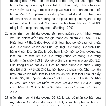
tự động hoá. • Hao tốn kim loại cho hệ thống rót, đậu ngót, đậu
hơi. • Dễ gây ra những khuyết tật nh−: thiếu hụt, rỗ khí, cháy cát
v.v • Kiểm tra khuyết tật bên trong vật đúc khó khăn, đòi hỏi thiết
bị hiện đại. 3.1.3. phạm vi sử dụng Sản xuất đúc đ−ợc phát triển
rất mạnh và đ−ợc sử dụng rất rộng rãi trong các ngành công
nghiệp. khối l−ợng vật đúc trung bình chiếm khoảng 40ữ80%
tổng khối l−ợng của máy móc. đà nẵng - 2002
giáo trình: cơ khí đại c−ơng 25 Trong ngành cơ khí khối l−ợng
vật đúc chiếm đến 90% mà giá thành chỉ chiếm 20ữ25%. 3.1.4.
Phân loại Kỹ thuật đúc đ−ợc phân loại theo sơ đồ sau: Kỹ thuật
đúc Đúc trong khuôn cát Đúc đặc biệt Đúc trong Đúc trên Đúc
bằng khuôn Đúc áp Đúc ly Đúc hòm khuôn nền x−ởng d−ỡng gạt
kim loại lực tâm liên tục Đúc trong khuôn vỏ mỏng Đúc trong
khuôn mẫu chảy H.3.1. Sơ đồ phân loại ph−ơng pháp đúc 3.2.
Đúc trong khuôn cát 3.2.1. Các bộ phận chính của phân x−ởng
đúc Bộ phận kỹ thuật Chế tạo hỗn hợp Bộ phận mộc Chế tạo hỗn
hợp làm khuôn mẫu làm lõi Làm khuôn Nấu kim loại Làm lõi Sấy
khuôn Sấy lõi Lắp ráp khuôn và rót kim loại Phá khuôn lấy Phá
lõi khỏi Làm sạch vật Kiểm tra chất vật đúc vật đúc đúc l−ợng
sản phẩm H.3.2. Các bộ phận chính của x−ởng đúc đà nẵng -
2002
giáo trình: cơ khí đại c−ơng 26 3.2.2. các bộ phận cơ bản của
một khuôn đúc Muốn đúc một chi tiết, tr−ớc hết phải vẽ bản vẽ