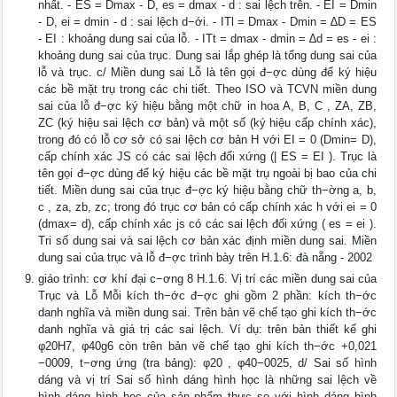
nhất. - ES = Dmax - D, es = dmax - d : sai lệch trên. - EI = Dmin
- D, ei = dmin - d : sai lệch d−ới. - ITl = Dmax - Dmin = ∆D = ES
- EI : khoảng dung sai của lỗ. - ITt = dmax - dmin = ∆d = es - ei :
khoảng dung sai của trục. Dung sai lắp ghép là tổng dung sai của
lỗ và trục. c/ Miền dung sai Lỗ là tên gọi đ−ợc dùng để ký hiệu
các bề mặt trụ trong các chi tiết. Theo ISO và TCVN miền dung
sai của lỗ đ−ợc ký hiệu bằng một chữ in hoa A, B, C , ZA, ZB,
ZC (ký hiệu sai lệch cơ bản) và một số (ký hiệu cấp chính xác),
trong đó có lỗ cơ sở có sai lệch cơ bản H với EI = 0 (Dmin= D),
cấp chính xác JS có các sai lệch đối xứng (| ES = EI ). Trục là
tên gọi đ−ợc dùng để ký hiệu các bề mặt trụ ngoài bị bao của chi
tiết. Miền dung sai của trục đ−ợc ký hiệu bằng chữ th−ờng a, b,
c , za, zb, zc; trong đó trục cơ bản có cấp chính xác h với ei = 0
(dmax= d), cấp chính xác js có các sai lệch đối xứng ( es = ei ).
Tri số dung sai và sai lệch cơ bản xác định miền dung sai. Miền
dung sai của trục và lỗ đ−ợc trình bày trên H.1.6: đà nẵng - 2002
giáo trình: cơ khí đại c−ơng 8 H.1.6. Vị trí các miền dung sai của
Trục và Lỗ Mỗi kích th−ớc đ−ợc ghi gồm 2 phần: kích th−ớc
danh nghĩa và miền dung sai. Trên bản vẽ chế tạo ghi kích th−ớc
danh nghĩa và giá trị các sai lệch. Ví dụ: trên bản thiết kế ghi
φ20H7, φ40g6 còn trên bản vẽ chế tạo ghi kích th−ớc +0,021
−0009, t−ơng ứng (tra bảng): φ20 , φ40−0025, d/ Sai số hình
dáng và vị trí Sai số hình dáng hình học là những sai lệch về
hình dáng hình học của sản phẩm thực so với hình dáng hình