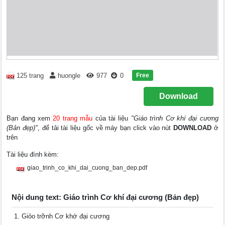
Free
125 trang
huongle
977
0
Download
Bạn đang xem
20 trang mẫu
của tài liệu
"Giáo trình Cơ khí đại cương
(Bản đẹp)"
, để tải tài liệu gốc về máy bạn click vào nút
DOWNLOAD
ở
trên
Tài liệu đính kèm:
giao_trinh_co_khi_dai_cuong_ban_dep.pdf
Nội dung text: Giáo trình Cơ khí đại cương (Bản đẹp)
Giỏo trỡnh Cơ khớ đại cương