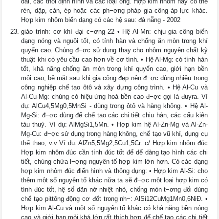
dài, các thỏi định hình và các loại ống. Hợp kim nhôm này có thể
rèn, dập, cán, ép hoặc các ph−ơng pháp gia công áp lực khác.
Hợp kim nhôm biến dạng có các hệ sau: đà nẵng - 2002
giáo trình: cơ khí đại c−ơng 22 • Hệ Al-Mn: chịu gia công biến
dạng nóng và nguội tốt, có tính hàn và chống ăn mòn trong khí
quyển cao. Chúng đ−ợc sử dụng thay cho nhôm nguyên chất kỹ
thuật khi có yêu cầu cao hơn về cơ tính. • Hệ Al-Mg: có tính hàn
tốt, khả năng chống ăn mòn trong khí quyển cao, giới hạn bền
mỏi cao, bề mặt sau khi gia công đẹp nên đ−ợc dùng nhiều trong
công nghiệp chế tạo ôtô và xây dựng công trình. • Hệ Al-Cu và
Al-Cu-Mg: chúng có hiệu ứng hoá bền cao đ−ợc gọi là đuyra. Ví
dụ: AlCu4,5Mg0,5MnSi - dùng trong ôtô và hàng không. • Hệ Al-
Mg-Si: đ−ợc dùng để chế tạo các chi tiết chịu hàn, các cấu kiện
tàu thuỷ. Ví dụ: AlMgSi1,5Mn. • Hợp kim hệ Al-Zn-Mg và Al-Zn-
Mg-Cu: đ−ợc sử dụng trong hàng không, chế tạo vũ khí, dụng cụ
thể thao, v.v Ví dụ: AlZn5,5Mg2,5Cu1,5Cr. c/ Hợp kim nhôm đúc
Hợp kim nhôm đúc cần tính đúc tốt để dể dàng tạo hình các chi
tiết, chúng chứa l−ợng nguyên tố hợp kim lớn hơn. Có các dạng
hợp kim nhôm đúc điển hình và thông dụng: • Hợp kim Al-Si: cho
thêm một số nguyên tố khác nữa ta sẽ đ−ợc một loại hợp kim có
tính đúc tốt, hệ số dãn nở nhiệt nhỏ, chống mòn t−ơng đối dùng
chế tạo pittông động cơ đốt trong nh−: AlSi12CuMg1Mn0,6NiĐ. •
Hợp kim Al-Cu và một số nguyên tố khác có khả năng bền nóng
cao và giới hạn mỏi khá lớn rất thích hợp để chế tạo các chi tiết