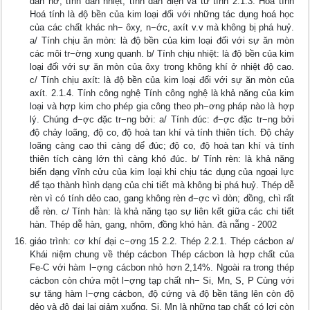
dãn nở, tính dẫn nhiệt, tính dẫn điện và từ tính 2.1.3. Hoá tính
Hoá tính là độ bền của kim loại đối với những tác dụng hoá học
của các chất khác nh− ôxy, n−ớc, axít v.v mà không bị phá huỷ.
a/ Tính chịu ăn mòn: là độ bền của kim loại đối với sự ăn mòn
các môi tr−ờng xung quanh. b/ Tính chịu nhiệt: là độ bền của kim
loại đối với sự ăn mòn của ôxy trong không khí ở nhiệt độ cao.
c/ Tính chịu axít: là độ bền của kim loại đối với sự ăn mòn của
axít. 2.1.4. Tính công nghệ Tính công nghệ là khả năng của kim
loại và hợp kim cho phép gia công theo ph−ơng pháp nào là hợp
lý. Chúng đ−ợc đặc tr−ng bởi: a/ Tính đúc: đ−ợc đặc tr−ng bởi
độ chảy loãng, độ co, độ hoà tan khí và tính thiên tích. Độ chảy
loãng càng cao thì càng dể đúc; độ co, độ hoà tan khí và tính
thiên tích càng lớn thì càng khó đúc. b/ Tính rèn: là khả năng
biến dạng vĩnh cửu của kim loại khi chịu tác dụng của ngoại lực
để tạo thành hình dạng của chi tiết mà không bị phá huỷ. Thép dễ
rèn vì có tính dẻo cao, gang không rèn đ−ợc vì dòn; đồng, chì rất
dễ rèn. c/ Tính hàn: là khả năng tạo sự liên kết giữa các chi tiết
hàn. Thép dễ hàn, gang, nhôm, đồng khó hàn. đà nẵng - 2002
giáo trình: cơ khí đại c−ơng 15 2.2. Thép 2.2.1. Thép cácbon a/
Khái niệm chung về thép cácbon Thép cácbon là hợp chất của
Fe-C với hàm l−ợng cácbon nhỏ hơn 2,14%. Ngoài ra trong thép
cácbon còn chứa một l−ợng tạp chất nh− Si, Mn, S, P Cùng với
sự tăng hàm l−ợng cácbon, độ cứng và độ bền tăng lên còn độ
dẻo và độ dai lại giảm xuống. Si, Mn là những tạp chất có lợi còn