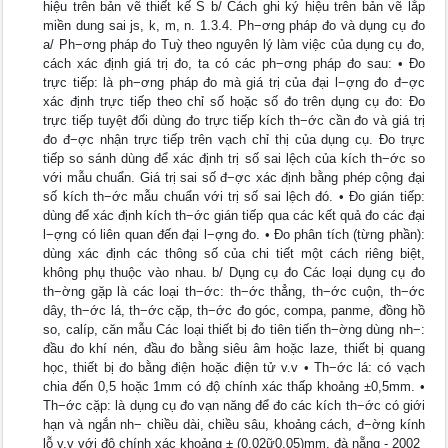
hiệu trên bản vẽ thiết kế S b/ Cách ghi ký hiệu trên bản vẽ lắp
miền dung sai js, k, m, n. 1.3.4. Ph−ơng pháp đo và dụng cụ đo
a/ Ph−ơng pháp đo Tuỳ theo nguyên lý làm việc của dụng cụ đo,
cách xác định giá trị đo, ta có các ph−ơng pháp đo sau: • Đo
trực tiếp: là ph−ơng pháp đo mà giá trị của đại l−ợng đo đ−ợc
xác định trực tiếp theo chỉ số hoặc số đo trên dụng cụ đo: Đo
trực tiếp tuyệt đối dùng đo trực tiếp kích th−ớc cần đo và giá trị
đo đ−ợc nhận trực tiếp trên vạch chỉ thị của dụng cụ. Đo trực
tiếp so sánh dùng để xác định trị số sai lệch của kích th−ớc so
với mẫu chuẩn. Giá trị sai số đ−ợc xác định bằng phép cộng đại
số kích th−ớc mẫu chuẩn với trị số sai lệch đó. • Đo gián tiếp:
dùng để xác định kích th−ớc gián tiếp qua các kết quả đo các đại
l−ợng có liên quan đến đại l−ợng đo. • Đo phân tích (từng phần):
dùng xác định các thông số của chi tiết một cách riêng biệt,
không phụ thuộc vào nhau. b/ Dụng cụ đo Các loại dụng cụ đo
th−ờng gặp là các loại th−ớc: th−ớc thẳng, th−ớc cuộn, th−ớc
dây, th−ớc lá, th−ớc cặp, th−ớc đo góc, compa, panme, đồng hồ
so, calíp, căn mẫu Các loại thiết bị đo tiên tiến th−ờng dùng nh−:
đầu đo khí nén, đầu đo bằng siêu âm hoặc laze, thiết bị quang
học, thiết bị đo bằng điện hoặc điện tử v.v • Th−ớc lá: có vạch
chia đến 0,5 hoặc 1mm có độ chính xác thấp khoảng ±0,5mm. •
Th−ớc cặp: là dụng cụ đo vạn năng để đo các kích th−ớc có giới
hạn và ngắn nh− chiều dài, chiều sâu, khoảng cách, đ−ờng kính
lỗ v.v với độ chính xác khoảng ± (0,02ữ0,05)mm. đà nẵng - 2002