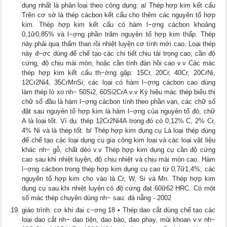
dụng nhất là phân loại theo công dụng: a/ Thép hợp kim kết cấu
Trên cơ sở là thép cácbon kết cấu cho thêm các nguyên tố hợp
kim. Thép hợp kim kết cấu có hàm l−ợng cácbon khoảng
0,1ữ0,85% và l−ợng phần trăm nguyên tố hợp kim thấp. Thép
này phải qua thấm than rồi nhiệt luyện cơ tính mới cao. Loại thép
này đ−ợc dùng để chế tạo các chi tiết chịu tải trọng cao, cần độ
cứng, độ chịu mài mòn, hoặc cần tính đàn hồi cao v.v Các mác
thép hợp kim kết cấu th−ờng gặp: 15Cr, 20Cr, 40Cr, 20CrNi,
12Cr2Ni4, 35CrMnSi; các loại có hàm l−ợng cácbon cao dùng
làm thép lò xo nh− 50Si2, 60Si2CrA v.v Ký hiệu mác thép biểu thị
chữ số đầu là hàm l−ợng cácbon tính theo phần vạn, các chữ số
đặt sau nguyên tố hợp kim là hàm l−ợng của nguyên tố đó, chữ
A là loại tốt. Ví dụ: thép 12Cr2Ni4A trong đó có 0,12% C, 2% Cr,
4% Ni và là thép tốt. b/ Thép hợp kim dụng cụ Là loại thép dùng
để chế tạo các loại dụng cụ gia công kim loại và các loại vật liệu
khác nh− gỗ, chất dẻo v.v Thép hợp kim dụng cụ cần độ cứng
cao sau khi nhiệt luyện, độ chịu nhiệt và chịu mài mòn cao. Hàm
l−ợng cácbon trong thép hợp kim dụng cụ cao từ 0,7ữ1,4%; các
nguyên tố hợp kim cho vào là Cr, W, Si và Mn. Thép hợp kim
dụng cụ sau khi nhiệt luyện có độ cứng đạt 60ữ62 HRC. Có một
số mác thép chuyên dùng nh− sau: đà nẵng - 2002
giáo trình: cơ khí đại c−ơng 18 • Thép dao cắt dùng chế tạo các
loại dao cắt nh− dao tiện, dao bào, dao phay, mủi khoan v.v nh−