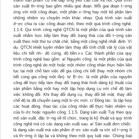
thành sản phẩm cụ thể đáp ứng yêu cầu của xã hội. Quá trình
sản xuất th−ờng bao gồm nhiều giai đoạn. Mỗi giai đoạn t−ơng
ứng với một công đoạn, một phân x−ỡng hay một bộ phận làm
những nhiệm vụ chuyên môn khác nhau. Quá trình sản xuất
đ−ợc chia ra các công đoạn nhỏ, theo một quá trình công nghệ.
1.1.4. Qui trình công nghệ QTCN là một phần của quá trình sản
xuất nhằm trực tiếp làm thay đổi trạng thái của đối t−ợng sản
xuất theo một thứ tự chặt chẽ, bằng một công nghệ nhất định. Ví
dụ: QTCN nhiệt luyện nhằm làm thay đổi tính chất vật lý của vật
liệu chi tiết nh− độ cứng, độ bền.v.v Các thành phần của quy
trình công nghệ bao gồm: a/ Nguyên công: là một phần của quá
trình công nghệ do một hoặc một nhóm công nhân thực hiện liên
tục tại một chỗ làm việc để gia công chi tiết (hay một nhóm chi
tiết cùng gia công một lần). b/ B−ớc: là một phần của nguyên
công để trực tiếp làm thay đổi trạng thái hình dáng kỹ thuật của
sản phẩm bằng một hay một tập hợp dụng cụ với chế độ làm
việc không đổi. Khi thay đổi dụng cụ, thay đổi bề mặt, thay đổi
chế độ ta đã chuyển sang một b−ớc mới. c/ Động tác: là tập hợp
các hoạt động, thao tác của công nhân để thực hiện nhiệm vụ
của b−ớc hoặc nguyên công. 1.1.5. Dạng sản xuất Tuỳ theo quy
mô sản xuất, đặc tr−ng về tổ chức, trang bị kỹ thuật và quy trình
công nghệ mà có các dạng sản xuất sau: a/ Sản xuất đơn chiếc:
là dạng sản xuất mà sản phẩm đ−ợc sản xuất ra với số l−ợng ít
và th−ờng ít lặp lại và không theo một quy luật nào. Chủng loại