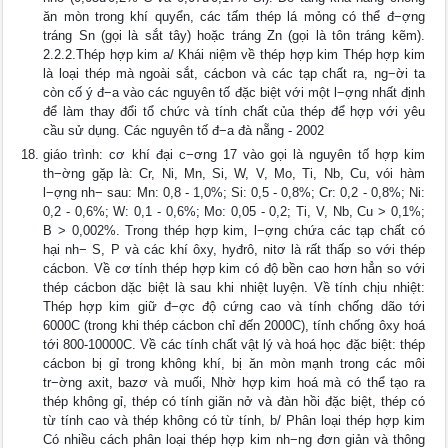
ăn mòn trong khí quyển, các tấm thép lá mỏng có thể đ−ợng
tráng Sn (gọi là sắt tây) hoặc tráng Zn (gọi là tôn tráng kẽm).
2.2.2.Thép hợp kim a/ Khái niệm về thép hợp kim Thép hợp kim
là loại thép mà ngoài sắt, cácbon và các tạp chất ra, ng−ời ta
còn cố ý đ−a vào các nguyên tố đặc biệt với một l−ợng nhất định
để làm thay đổi tổ chức và tính chất của thép để hợp với yêu
cầu sử dụng. Các nguyên tố đ−a đà nẵng - 2002
giáo trình: cơ khí đại c−ơng 17 vào gọi là nguyên tố hợp kim
th−ờng gặp là: Cr, Ni, Mn, Si, W, V, Mo, Ti, Nb, Cu, vói hàm
l−ợng nh− sau: Mn: 0,8 - 1,0%; Si: 0,5 - 0,8%; Cr: 0,2 - 0,8%; Ni:
0,2 - 0,6%; W: 0,1 - 0,6%; Mo: 0,05 - 0,2; Ti, V, Nb, Cu > 0,1%;
B > 0,002%. Trong thép hợp kim, l−ợng chứa các tạp chất có
hại nh− S, P và các khí ôxy, hyđrô, nitơ là rất thấp so với thép
cácbon. Về cơ tính thép hợp kim có độ bền cao hơn hẳn so với
thép cácbon dặc biệt là sau khi nhiệt luyện. Về tính chịu nhiệt:
Thép hợp kim giữ đ−ợc độ cứng cao và tính chống dão tới
6000C (trong khi thép cácbon chỉ đến 2000C), tính chống ôxy hoá
tới 800-10000C. Về các tính chất vật lý và hoá học đặc biệt: thép
cácbon bị gỉ trong không khí, bị ăn mòn mạnh trong các môi
tr−ờng axit, bazơ và muối, Nhờ hợp kim hoá mà có thể tạo ra
thép không gỉ, thép có tính giãn nở và đàn hồi đặc biệt, thép có
từ tính cao và thép không có từ tính, b/ Phân loại thép hợp kim
Có nhiều cách phân loại thép hợp kim nh−ng đơn giản và thông