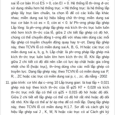
sai lỗ cơ bản H có ES > 0, còn EI = 0. Hệ thống lỗ th−ờng đ−ợc
sử dụng nhiều hơn hệ thống trục. • Hệ thống trục: là hệ thống lắp
ghép lấy trục làm chuẩn, ta chọn lỗ để có các kiểu lắp khác
nhau; miền dung sai ký hiệu bằng chữ th−ờng; miền dung sai
trục cơ bản h có es = 0, còn ei < 0. b/ Ph−ơng pháp lắp ghép
Lắp lỏng: là ph−ơng pháp lắp ghép mà kích th−ớc trục luôn luôn
nhỏ hơn kích th−ớc của lỗ, giữa 2 chi tiết lắp ghép có độ hở,
chúng có thể chuyển động t−ơng đối với nhau nên dùng các mối
lắp ghép có truyền chuyển động quay hay tr−ợt. Dạng lắp ghép
này, theo TCVN lỗ có miền dung sai A, B, G, H hoặc các trục có
miền dung sai a, b, g, h. Lắp chặt: là ph−ơng pháp lắp ghép mà
kích th−ớc trục luôn luôn lớn hơn kích th−ớc lỗ. Khi lắp ghép
giữa 2 chi tiết có độ dôi nên cần có lực ép chặt hoặc gia công
nhiệt cho lỗ (hoặc trục), th−ờng dùng cho các mối lắp ghép có
truyền lực. Dạng lắp ghép này, theo TCVN lỗ có miền dung sai P,
R, , ZC hoặc các trục có miền dung sai p, r, , zc. đà nẵng - 2002
giáo trình: cơ khí đại c−ơng 10 Lắp trung gian: là loại lắp + 0,021
ghép mà tuỳ theo kích th−ớc của lỗ φ25 H7 + 0,028 và kích
th−ớc trục mối lắp có thể có φ25 + 0,015 độ hở hoặc độ dôi.
Giữa 2 chi tiết e8 lắp ghép có thể có độ hở rất nhỏ hoặc độ dôi
rất nhỏ. Khi lắp có thể a/ b/ ép nhẹ để có mối lắp. Dạng lắp ghép
này, theo TCVN lỗ có miền dung H.1.7. Sơ đồ và cách ghi ký
hiệu lắp ghép sai J , K, M, N hoặc các trục có a/ Cách ghi ký