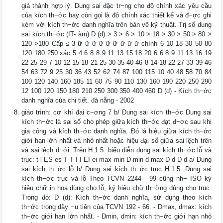
giá thành hợp lý. Dung sai đặc tr−ng cho độ chính xác yêu cầu
của kích th−ớc hay còn gọi là độ chính xác thiết kế và đ−ợc ghi
kèm với kích th−ớc danh nghĩa trên bản vẽ kỹ thuật. Trị số dung
sai kích th−ớc (IT- àm) D (d) > 3 > 6 > 10 > 18 > 30 > 50 > 80 >
120 >180 Cấp ≤ 3 ữ ữ ữ ữ ữ ữ ữ ữ ữ chính 6 10 18 30 50 80
120 180 250 xác 5 4 6 8 8 9 11 13 15 18 20 6 6 8 9 11 13 16 19
22 25 29 7 10 12 15 18 21 25 30 35 40 46 8 14 18 22 27 33 39 46
54 63 72 9 25 30 36 43 52 62 74 87 100 115 10 40 48 58 70 84
100 120 140 160 185 11 60 75 90 110 130 160 190 220 250 290
12 100 120 150 180 210 250 300 350 400 460 D (d) - Kích th−ớc
danh nghĩa của chi tiết. đà nẵng - 2002
giáo trình: cơ khí đại c−ơng 7 b/ Dung sai kích th−ớc Dung sai
kích th−ớc là sai số cho phép giữa kích th−ớc đạt đ−ợc sau khi
gia công và kích th−ớc danh nghĩa. Đó là hiệu giữa kích th−ớc
giới hạn lớn nhất và nhỏ nhất hoặc hiệu đại số giữa sai lệch trên
và sai lệch d−ới. Trên H.1.5. biểu diễn dung sai kích th−ớc lỗ và
trục: t l ES es T T I I EI ei max min D min d max D d D d a/ Dung
sai kích th−ớc lỗ b/ Dung sai kích th−ớc trục H.1.5. Dung sai
kích th−ớc trục và lỗ Theo TCVN 2244 - 99 cũng nh− ISO ký
hiệu chữ in hoa dùng cho lỗ, ký hiệu chữ th−ờng dùng cho trục.
Trong đó: D (d): Kích th−ớc danh nghĩa, sử dụng theo kích
th−ớc trong dãy −u tiên của TCVN 192 - 66. - Dmax, dmax: kích
th−ớc giới hạn lớn nhất. - Dmin, dmin: kích th−ớc giới hạn nhỏ