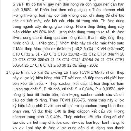
S và P thì có hại vì gây nên dòn nóng và dòn nguội nên cần hạn
chế 0,50%. b/ Phân loại theo công dụng • Thép cácbon chất
l−ợng th−ờng: loại này cơ tính không cao, chỉ dùng để chế tạo
các chi tiết máy, các kết cấu chịu tải trọng nhỏ. Th−ờng dùng
trong ngành xây dựng, giao thông. Nhóm thép thông dụng này
hiện chiếm tới 80% khối l−ợng thép dùng trong thực tế, th−ờng
đ−ợc cung cấp ở dạng qua cán nóng (tấm, thanh, dây, ống, thép
hình: chữ U, I, thép góc, ). Nhóm thép này có các mác thép sau:
2 Mác thép Mác thép σk (kG/mm ) σ0,2 δ (%) LX VN (kG/mm2)
CT0 CT31 ≥ 31 - 20 CT1 CT33 32ữ42 - 31 CT2 CT34 34ữ44 20
29 CT3 CT38 38ữ49 21 23 CT4 CT42 42ữ54 24 21 CT5 CT51
50ữ64 26 17 CT6 CT61 ≥ 60 30 12 đà nẵng - 2002
giáo trình: cơ khí đại c−ơng 16 Theo TCVN 1765-75 nhóm thép
này đ−ợc ký hiệu bằng chử CT với con số tiếp theo chỉ giới hạn
bền kéo tối thiểu. • Thép cácbon kết cấu: là loại thép có hàm
l−ợng tạp chất S, P rất nhỏ, củ thể: S ≤ 0,04%, P ≤ 0,035%, tính
năng lý hoá tốt thuận tiện, hàm l−ợng cácbon chính xác và chỉ
tiêu cơ tính rõ ràng. Theo TCVN 1766-75, nhóm thép này đ−ợc
ký hiệu bằng chữ C với con số chỉ l−ợng cácbon trung bình theo
phần vạn. Ví dụ: thép C40 là thép cácbon kết cấu với l−ợng
cácbon trung bình là 0,40%. Thép cácbon kết cấu dùng để chế
tạo các chi tiết máy chịu lực cao nh− các loại trục, bánh răng, lò
xo v.v Loại này th−ờng đ−ợc cung cấp d−ới dạng bán thành