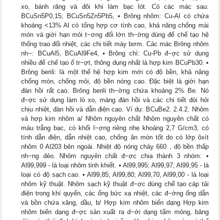
xo, bánh răng và đôi khi làm bạc lót. Có các mác sau:
BCuSn5P0,15; BCuSn5Zn5Pb5, • Brông nhôm: Cu-Al có chứa
khoảng <13% Al có tổng hợp cơ tính cao, khả năng chống mài
mòn và giới hạn mỏi t−ơng đối lớn th−ờng dùng để chế tạo hệ
thống trao đổi nhiệt, các chi tiết máy bơm. Các mác Brông nhôm
nh−: BCuAl5, BCuAl9Fe4, • Brông chì: Cu-Pb đ−ợc sử dụng
nhiều để chế tạo ổ tr−ợt, thông dụng nhất là hợp kim BCuPb30. •
Brông berili: là một thế hệ hợp kim mới có độ bền, khả năng
chống mòn, chống mỏi, độ bền nóng cao. Đặc biệt là giới hạn
đàn hồi rất cao. Brông berili th−ờng chứa khoảng 2% Be. Nó
đ−ợc sử dụng làm lò xo, màng đàn hồi và các chi tiết đòi hỏi
chịu nhiệt, đàn hồi và dẫn điện cao. Ví dụ: BCuBe2. 2.4.2. Nhôm
và hợp kim nhôm a/ Nhôm nguyên chất Nhôm nguyên chất có
màu trắng bạc, có khối l−ợng riêng nhẹ khoảng 2,7 G/cm3, có
tính dẫn điện, dẫn nhiệt cao, chống ăn mòn tốt do có lớp ôxít
nhôm 0 Al203 bên ngoài. Nhiệt độ nóng chảy 660 , độ bền thấp
nh−ng dẻo. Nhôm nguyên chất đ−ợc chia thành 3 nhóm: •
Al99,999 - là loại nhôm tinh khiết. • Al99,995; Al99,97; Al99,95 - là
loại có độ sạch cao. • Al99,85; Al99,80; Al99,70, Al99,00 - là loại
nhôm kỹ thuật. Nhôm sạch kỹ thuật đ−ợc dùng chế tạo cáp tải
điện trong khí quyển, các ống bức xạ nhiệt, các đ−ờng ống dẫn
và bồn chứa xăng, dầu, b/ Hợp kim nhôm biến dạng Hợp kim
nhôm biến dạng đ−ợc sản xuất ra d−ới dạng tấm mỏng, băng