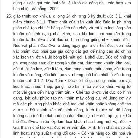
dụng cụ cắt gọt các loại vật liệu khó gia công nh− các hợp kim
bền nhiệt. đà nẵng - 2002
giáo trình: cơ khí đại c−ơng 24 ch−ơng 3 kỹ thuật đúc 3.1. khái
niệm chung 3.1.1. Thực chất của sản xuất đúc Đúc là ph−ơng
pháp chế tạo chi tiết bằng cách nấu chảy và rót kim loại lỏng vào
khuôn có hình dạng nhất định, sau khi kim loại hoá rắn trong
khuôn ta thu đ−ợc vật đúc có hình dáng giống nh− khuôn đúc.
Nếu vật phẩm đúc đ−a ra dùng ngay gọi là chi tiết đúc, còn nếu
vật phẩm đúc phải qua gia công cắt gọt để nâng cao độ chính
xác kích th−ớc và độ bóng bề mặt gọi là phôi đúc. Đúc có những
ph−ơng pháp sau: đúc trong khuôn cát, đúc trong khuôn kim loại,
đúc d−ới áp lực, đúc li tâm, đúc trong khuôn mẫu chảy, đúc trong
khuôn vỏ mỏng, đúc liên tục v.v nh−ng phổ biến nhất là đúc trong
khuôn cát. 3.1.2. Đặc điểm • Đúc có thể gia công nhiều loại vật
liệu khác nhau: Thép, gang, hợp kim màu v.v có khối l−ợng từ
một vài gam đến hàng trăm tấn. • Chế tạo đ−ợc vật đúc có hình
dạng, kết cấu phức tạp nh− thân máy công cụ, vỏ động cơ v.v
mà các ph−ơng pháp khác chế tạo khó khăn hoặc không chế tạo
đ−ợc. • Độ chính xác về hình dáng, kích th−ớc và độ bóng
không cao (có thể đạt cao nếu đúc đặc biệt nh− đúc áp lực). • Có
thể đúc đ−ợc nhiều lớp kim loại khác nhau trong một vật đúc. •
Giá thành chế tạo vật đúc rẻ vì vốn đầu t− ít, tính chất sản xuất
linh hoạt, năng suất t−ơng đối cao. • Có khả năng cơ khí hoá và