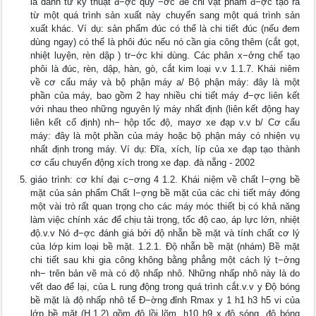
là danh từ kỹ thuật đ−ợc quy −ớc để chỉ vật phẩm đ−ợc tạo ra
từ một quá trình sản xuất này chuyển sang một quá trình sản
xuất khác. Ví dụ: sản phẩm đúc có thể là chi tiết đúc (nếu đem
dùng ngay) có thể là phôi đúc nếu nó cần gia công thêm (cắt gọt,
nhiệt luyện, rèn dập ) tr−ớc khi dùng. Các phân x−ởng chế tạo
phôi là đúc, rèn, dập, hàn, gò, cắt kim loại v.v 1.1.7. Khái niêm
về cơ cấu máy và bộ phận máy a/ Bộ phận máy: đây là một
phần của máy, bao gồm 2 hay nhiều chi tiết máy đ−ợc liên kết
với nhau theo những nguyên lý máy nhất định (liên kết động hay
liên kết cố định) nh− hộp tốc độ, mayơ xe đạp v.v b/ Cơ cấu
máy: đây là một phần của máy hoặc bộ phận máy có nhiện vụ
nhất định trong máy. Ví dụ: Đĩa, xích, líp của xe đạp tạo thành
cơ cấu chuyển động xích trong xe đạp. đà nẵng - 2002
giáo trình: cơ khí đại c−ơng 4 1.2. Khái niệm về chất l−ợng bề
mặt của sản phẩm Chất l−ợng bề mặt của các chi tiết máy đóng
một vài trò rất quan trọng cho các máy móc thiết bị có khả năng
làm việc chính xác để chịu tải trọng, tốc độ cao, áp lực lớn, nhiệt
độ.v.v Nó đ−ợc đánh giá bởi độ nhẵn bề mặt và tính chất cơ lý
của lớp kim loại bề mặt. 1.2.1. Độ nhẵn bề mặt (nhám) Bề mặt
chi tiết sau khi gia công không bằng phẳng một cách lý t−ởng
nh− trên bản vẽ mà có độ nhấp nhô. Những nhấp nhô này là do
vết dao để lại, của L rung động trong quá trình cắt.v.v y Độ bóng
bề mặt là độ nhấp nhô tế Đ−ờng đỉnh Rmax y 1 h1 h3 h5 vi của
lớp bề mặt (H.1.2) gồm độ lồi lõm, h10 h9 x độ sóng, độ bóng