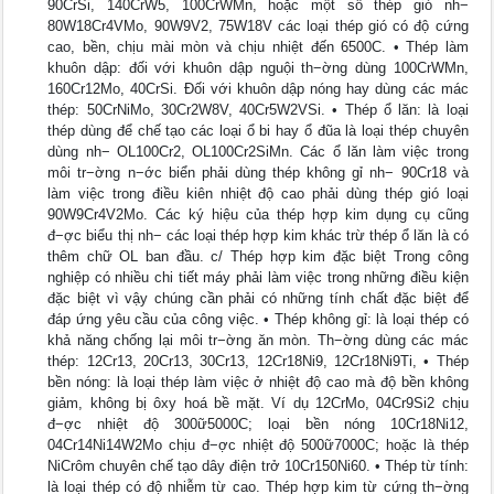
90CrSi, 140CrW5, 100CrWMn, hoặc một số thép gió nh−
80W18Cr4VMo, 90W9V2, 75W18V các loại thép gió có độ cứng
cao, bền, chịu mài mòn và chịu nhiệt đến 6500C. • Thép làm
khuôn dập: đối với khuôn dập nguội th−ờng dùng 100CrWMn,
160Cr12Mo, 40CrSi. Đối với khuôn dập nóng hay dùng các mác
thép: 50CrNiMo, 30Cr2W8V, 40Cr5W2VSi. • Thép ổ lăn: là loại
thép dùng để chế tạo các loại ổ bi hay ổ đũa là loại thép chuyên
dùng nh− OL100Cr2, OL100Cr2SiMn. Các ổ lăn làm việc trong
môi tr−ờng n−ớc biển phải dùng thép không gỉ nh− 90Cr18 và
làm việc trong điều kiên nhiệt độ cao phải dùng thép gió loại
90W9Cr4V2Mo. Các ký hiệu của thép hợp kim dụng cụ cũng
đ−ợc biểu thị nh− các loại thép hợp kim khác trừ thép ổ lăn là có
thêm chữ OL ban đầu. c/ Thép hợp kim đặc biệt Trong công
nghiệp có nhiều chi tiết máy phải làm việc trong những điều kiện
đặc biệt vì vậy chúng cần phải có những tính chất đặc biệt để
đáp ứng yêu cầu của công việc. • Thép không gỉ: là loại thép có
khả năng chống lại môi tr−ờng ăn mòn. Th−ờng dùng các mác
thép: 12Cr13, 20Cr13, 30Cr13, 12Cr18Ni9, 12Cr18Ni9Ti, • Thép
bền nóng: là loại thép làm việc ở nhiệt độ cao mà độ bền không
giảm, không bị ôxy hoá bề mặt. Ví dụ 12CrMo, 04Cr9Si2 chịu
đ−ợc nhiệt độ 300ữ5000C; loại bền nóng 10Cr18Ni12,
04Cr14Ni14W2Mo chịu đ−ợc nhiệt độ 500ữ7000C; hoặc là thép
NiCrôm chuyên chế tạo dây điện trở 10Cr150Ni60. • Thép từ tính:
là loại thép có độ nhiễm từ cao. Thép hợp kim từ cứng th−ờng