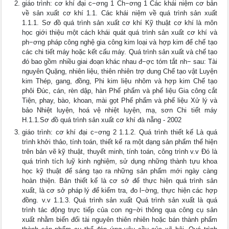
giáo trình: cơ khí đại c−ơng 1 Ch−ơng 1 Các khái niệm cơ bản
về sản xuất cơ khí 1.1. Các khái niệm về quá trình sản xuất
1.1.1. Sơ đồ quá trình sản xuất cơ khí Kỹ thuật cơ khí là môn
học giới thiệu một cách khái quát quá trình sản xuất cơ khí và
ph−ơng pháp công nghệ gia công kim loại và hợp kim để chế tạo
các chi tiết máy hoặc kết cấu máy. Quá trình sản xuất và chế tạo
đó bao gồm nhiều giai đoạn khác nhau đ−ợc tóm tắt nh− sau: Tài
nguyên Quặng, nhiên liệu, thiên nhiên trợ dung Chế tạo vật Luyện
kim Thép, gang, đồng, Phi kim liệu nhôm và hợp kim Chế tạo
phôi Đúc, cán, rèn dập, hàn Phế phẩm và phế liệu Gia công cắt
Tiện, phay, bào, khoan, mài gọt Phế phẩm và phế liệu Xử lý và
bảo Nhiệt luyện, hoá vệ nhiệt luyện, mạ, sơn Chi tiết máy
H.1.1.Sơ đồ quá trình sản xuất cơ khí đà nẵng - 2002
giáo trình: cơ khí đại c−ơng 2 1.1.2. Quá trình thiết kế Là quá
trình khởi thảo, tính toán, thiết kế ra một dạng sản phẩm thể hiện
trên bản vẽ kỹ thuật, thuyết minh, tính toán, công trình v.v Đó là
quá trình tích luỹ kinh nghiệm, sử dụng những thành tựu khoa
học kỹ thuật để sáng tạo ra những sản phẩm mới ngày càng
hoàn thiện. Bản thiết kế là cơ sở để thực hiện quá trình sản
xuất, là cơ sở pháp lý để kiểm tra, đo l−ờng, thực hiện các hợp
đồng. v.v 1.1.3. Quá trình sản xuất Quá trình sản xuất là quá
trình tác động trực tiếp của con ng−ời thông qua công cụ sản
xuất nhằm biến đổi tài nguyên thiên nhiên hoặc bán thành phẩm