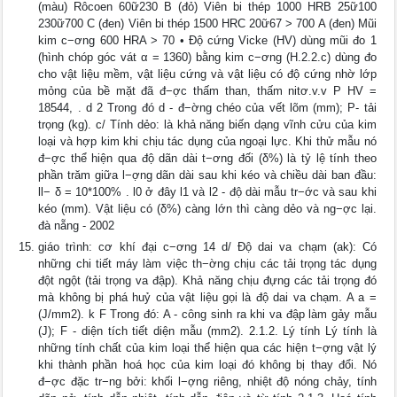
(màu) Rôcoen 60ữ230 B (đỏ) Viên bi thép 1000 HRB 25ữ100
230ữ700 C (đen) Viên bi thép 1500 HRC 20ữ67 > 700 A (đen) Mũi
kim c−ơng 600 HRA > 70 • Độ cứng Vicke (HV) dùng mũi đo 1
(hình chóp góc vát α = 1360) bằng kim c−ơng (H.2.2.c) dùng đo
cho vật liệu mềm, vật liệu cứng và vật liệu có độ cứng nhờ lớp
mỏng của bề mặt đã đ−ợc thấm than, thấm nitơ.v.v P HV =
18544, . d 2 Trong đó d - đ−ờng chéo của vết lõm (mm); P- tải
trọng (kg). c/ Tính dẻo: là khả năng biến dạng vĩnh cửu của kim
loại và hợp kim khi chịu tác dụng của ngoại lực. Khi thử mẫu nó
đ−ợc thể hiện qua độ dãn dài t−ơng đối (δ%) là tỷ lệ tính theo
phần trăm giữa l−ợng dãn dài sau khi kéo và chiều dài ban đầu:
ll− δ = 10*100% . l0 ở đây l1 và l2 - độ dài mẫu tr−ớc và sau khi
kéo (mm). Vật liệu có (δ%) càng lớn thì càng dẻo và ng−ợc lại.
đà nẵng - 2002
giáo trình: cơ khí đại c−ơng 14 d/ Độ dai va chạm (ak): Có
những chi tiết máy làm việc th−ờng chịu các tải trọng tác dụng
đột ngột (tải trọng va đập). Khả năng chịu đựng các tải trọng đó
mà không bị phá huỷ của vật liệu gọi là độ dai va chạm. A a =
(J/mm2). k F Trong đó: A - công sinh ra khi va đập làm gảy mẫu
(J); F - diện tích tiết diện mẫu (mm2). 2.1.2. Lý tính Lý tính là
những tính chất của kim loại thể hiện qua các hiện t−ợng vật lý
khi thành phần hoá học của kim loại đó không bị thay đổi. Nó
đ−ợc đặc tr−ng bởi: khối l−ợng riêng, nhiệt độ nóng chảy, tính