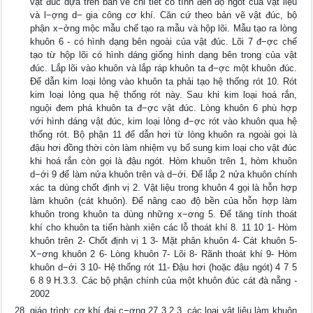
vật đúc dựa trên bản vẽ chi tiết có tính đến độ ngót của vật liệu
và l−ợng d− gia công cơ khí. Căn cứ theo bản vẽ vật đúc, bộ
phận x−ởng mộc mẫu chế tạo ra mẫu và hộp lõi. Mẫu tạo ra lòng
khuôn 6 - có hình dạng bên ngoài của vật đúc. Lõi 7 đ−ợc chế
tạo từ hộp lõi có hình dáng giống hình dạng bên trong của vật
đúc. Lắp lõi vào khuôn và lắp ráp khuôn ta đ−ợc một khuôn đúc.
Để dẫn kim loại lỏng vào khuôn ta phải tạo hệ thống rót 10. Rót
kim loại lỏng qua hệ thống rót này. Sau khi kim loại hoá rắn,
nguội đem phá khuôn ta đ−ợc vật đúc. Lòng khuôn 6 phù hợp
với hình dáng vật đúc, kim loại lỏng đ−ợc rót vào khuôn qua hệ
thống rót. Bộ phận 11 để dẫn hơi từ lòng khuôn ra ngoài gọi là
đậu hơi đồng thời còn làm nhiệm vụ bổ sung kim loại cho vật đúc
khi hoá rắn còn gọi là đậu ngót. Hòm khuôn trên 1, hòm khuôn
d−ới 9 để làm nửa khuôn trên và d−ới. Để lắp 2 nửa khuôn chính
xác ta dùng chốt định vị 2. Vật liệu trong khuôn 4 gọi là hỗn hợp
làm khuôn (cát khuôn). Để nâng cao độ bền của hỗn hợp làm
khuôn trong khuôn ta dùng những x−ơng 5. Để tăng tính thoát
khí cho khuôn ta tiến hành xiên các lỗ thoát khí 8. 11 10 1- Hòm
khuôn trên 2- Chốt định vị 1 3- Mặt phân khuôn 4- Cát khuôn 5-
X−ơng khuôn 2 6- Lòng khuôn 7- Lõi 8- Rãnh thoát khí 9- Hòm
khuôn d−ới 3 10- Hệ thống rót 11- Đậu hơi (hoặc đậu ngót) 4 7 5
6 8 9 H.3.3. Các bộ phận chính của một khuôn đúc cát đà nẵng -
2002
giáo trình: cơ khí đại c−ơng 27 3.2.3. các loại vật liệu làm khuôn