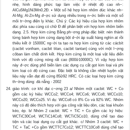
nhẹ, hình dáng phức tạp làm việc ở nhiệt độ cao nh−:
AlCu5Mg1Ni3Mn0,2Đ. • Một số hệ hợp kim nhôm đúc khác nh−
Al-Mg; Al-Zn-Mg đ−ợc sử dụng nhiều trong n−ớc biển và một số
môi tr−ờng điện ly khác. Chú ý: Các ký hiệu của hợp kim nhôm
đúc phía sau cùng có chữ Đ để phân biệt với hợp kim nhôm biến
dạng. 2.5. Hợp kim cứng Bằng ph−ơng pháp đặc biệt: nén thành
từng bánh hợp kim cứng dạng bột d−ới áp suất hàng nghìn at rồi
thiêu kết ở 15000C ng−ời ta tạo ra hợp kim cứng từ các cácbít
(cacbit vonfram, cacbit titan, cacbit tantan) cùng với một l−ợng
côban làm chất dính kết. Hợp kim cứng là một loại vật liệu điển
hình với độ cứng nóng rất cao (800ữ10000C). Vì vậy hợp kim
này đ−ợc dùng phổ biến làm các dụng cụ cắt gọt kim loại và phi
kim loại có độ cứng cao. Đặc biệt là không cần nhiệt luyện vật
liệu này vẫn đạt độ cứng 85ữ92 HRC. Có các loại hợp kim cứng
th−ờng dùng: đà nẵng - 2002
giáo trình: cơ khí đại c−ơng 23 a/ Nhóm một cacbit: WC + Co
gồm các ký hiệu: WCCo2; WCCo4; WCCo6; WCCo8; WCCo10;
WCCo20; WCCo25. Ví dụ: WCCo8 có 8% Co và 92% WC. Nhóm
này có độ dẻo thích hợp với gia công vật liệu dòn, các loại khuôn
kéo, ép. b/ Nhóm 2 cacbit: WC + TiC + Co gồm các ký hiệu:
WCTiC30Co4; WCTiC14Co8; WCTiC5Co10, dùng chế tạo dao
tiện và các loại dụng cụ cắt gọt khác. c/ Nhóm 3 cacbit: WC +
TiC + TaC +Co gồm WCTTC7Co12; WCTTC10Co8 dùng chế tạo