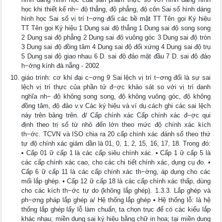
học khi thiết kế nh− độ thẳng, độ phẳng, độ côn Sai số hình dáng
hình học Sai số vị trí t−ơng đối các bề mặt TT Tên gọi Ký hiệu
TT Tên gọi Ký hiệu 1 Dung sai độ thẳng 1 Dung sai độ song song
2 Dung sai độ phẳng 2 Dung sai độ vuông góc 3 Dung sai độ tròn
3 Dung sai độ đồng tâm 4 Dung sai độ đối xứng 4 Dung sai độ trụ
5 Dung sai độ giao nhau 6 D. sai độ đảo mặt đầu 7 D. sai độ đảo
h−ớng kính đà nẵng - 2002
giáo trình: cơ khí đại c−ơng 9 Sai lệch vị trí t−ơng đối là sự sai
lệch vị trí thực của phần tử đ−ợc khảo sát so với vị trí danh
nghĩa nh− độ không song song, độ không vuông góc, độ không
đồng tâm, độ đảo v.v Các ký hiệu và ví dụ cách ghi các sai lệch
này trên bảng trên. đ/ Cấp chính xác Cấp chính xác đ−ợc qui
định theo trị số từ nhỏ đến lớn theo mức độ chính xác kích
th−ớc. TCVN và ISO chia ra 20 cấp chính xác đánh số theo thứ
tự độ chính xác giảm dần là 01, 0, 1, 2, 15, 16, 17, 18. Trong đó:
• Cấp 01 ữ cấp 1 là các cấp siêu chính xác. • Cấp 1 ữ cấp 5 là
các cấp chính xác cao, cho các chi tiết chính xác, dụng cụ đo. •
Cấp 6 ữ cấp 11 là các cấp chính xác th−ờng, áp dụng cho các
mối lắp ghép. • Cấp 12 ữ cấp 18 là các cấp chính xác thấp, dùng
cho các kích th−ớc tự do (không lắp ghép). 1.3.3. Lắp ghép và
ph−ơng pháp lắp ghép a/ Hệ thống lắp ghép • Hệ thống lỗ: là hệ
thống lắp ghép lấy lỗ làm chuẩn, ta chọn trục để có các kiểu lắp
khác nhau; miền dung sai ký hiệu bằng chữ in hoa; tại miền dung