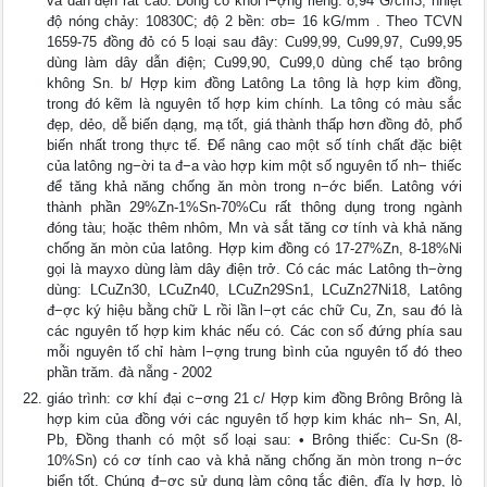
và dẫn đện rất cao. Đồng có khối l−ợng riêng: 8,94 G/cm3; nhiệt
độ nóng chảy: 10830C; độ 2 bền: σb= 16 kG/mm . Theo TCVN
1659-75 đồng đỏ có 5 loại sau đây: Cu99,99, Cu99,97, Cu99,95
dùng làm dây dẫn điện; Cu99,90, Cu99,0 dùng chế tạo brông
không Sn. b/ Hợp kim đồng Latông La tông là hợp kim đồng,
trong đó kẽm là nguyên tố hợp kim chính. La tông có màu sắc
đẹp, dẻo, dễ biến dạng, mạ tốt, giá thành thấp hơn đồng đỏ, phổ
biến nhất trong thực tế. Để nâng cao một số tính chất đặc biệt
của latông ng−ời ta đ−a vào hợp kim một số nguyên tố nh− thiếc
để tăng khả năng chống ăn mòn trong n−ớc biển. Latông với
thành phần 29%Zn-1%Sn-70%Cu rất thông dụng trong ngành
đóng tàu; hoặc thêm nhôm, Mn và sắt tăng cơ tính và khả năng
chống ăn mòn của latông. Hợp kim đồng có 17-27%Zn, 8-18%Ni
gọi là mayxo dùng làm dây điện trở. Có các mác Latông th−ờng
dùng: LCuZn30, LCuZn40, LCuZn29Sn1, LCuZn27Ni18, Latông
đ−ợc ký hiệu bằng chữ L rồi lần l−ợt các chữ Cu, Zn, sau đó là
các nguyên tố hợp kim khác nếu có. Các con số đứng phía sau
mỗi nguyên tố chỉ hàm l−ợng trung bình của nguyên tố đó theo
phần trăm. đà nẵng - 2002
giáo trình: cơ khí đại c−ơng 21 c/ Hợp kim đồng Brông Brông là
hợp kim của đồng với các nguyên tố hợp kim khác nh− Sn, Al,
Pb, Đồng thanh có một số loại sau: • Brông thiếc: Cu-Sn (8-
10%Sn) có cơ tính cao và khả năng chống ăn mòn trong n−ớc
biển tốt. Chúng đ−ợc sử dụng làm công tắc điện, đĩa ly hợp, lò