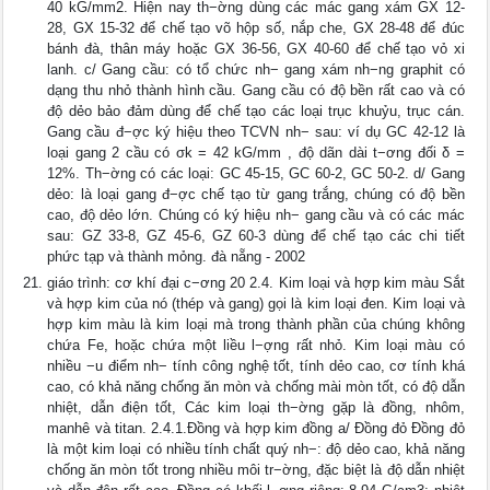
40 kG/mm2. Hiện nay th−ờng dùng các mác gang xám GX 12-
28, GX 15-32 để chế tạo võ hộp số, nắp che, GX 28-48 để đúc
bánh đà, thân máy hoặc GX 36-56, GX 40-60 để chế tạo vỏ xi
lanh. c/ Gang cầu: có tổ chức nh− gang xám nh−ng graphit có
dạng thu nhỏ thành hình cầu. Gang cầu có độ bền rất cao và có
độ dẻo bảo đảm dùng để chế tạo các loại trục khuỷu, trục cán.
Gang cầu đ−ợc ký hiệu theo TCVN nh− sau: ví dụ GC 42-12 là
loại gang 2 cầu có σk = 42 kG/mm , độ dãn dài t−ơng đối δ =
12%. Th−ờng có các loại: GC 45-15, GC 60-2, GC 50-2. d/ Gang
dẻo: là loại gang đ−ợc chế tạo từ gang trắng, chúng có độ bền
cao, độ dẻo lớn. Chúng có ký hiệu nh− gang cầu và có các mác
sau: GZ 33-8, GZ 45-6, GZ 60-3 dùng để chế tạo các chi tiết
phức tạp và thành mỏng. đà nẵng - 2002
giáo trình: cơ khí đại c−ơng 20 2.4. Kim loại và hợp kim màu Sắt
và hợp kim của nó (thép và gang) gọi là kim loại đen. Kim loại và
hợp kim màu là kim loại mà trong thành phần của chúng không
chứa Fe, hoặc chứa một liều l−ợng rất nhỏ. Kim loại màu có
nhiều −u điểm nh− tính công nghệ tốt, tính dẻo cao, cơ tính khá
cao, có khả năng chống ăn mòn và chống mài mòn tốt, có độ dẫn
nhiệt, dẫn điện tốt, Các kim loại th−ờng gặp là đồng, nhôm,
manhê và titan. 2.4.1.Đồng và hợp kim đồng a/ Đồng đỏ Đồng đỏ
là một kim loại có nhiều tính chất quý nh−: độ dẻo cao, khả năng
chống ăn mòn tốt trong nhiều môi tr−ờng, đặc biệt là độ dẫn nhiệt