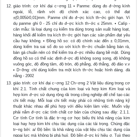
giáo trình: cơ khí đại c−ơng 11 • Panme: dùng đo đ−ờng kính
ngoài, lỗ, rãnh với độ chính xác cao, có thể đạt
±(0,005ữ0,01)mm. Panme chỉ đo đ−ợc kích th−ớc giới hạn. Ví
dụ panme ghi 0 - 25 chỉ đo đ−ợc kích th−ớc ≤ 25mm. • Calíp -
căn mẫu: là loại dụng cụ kiểm tra dùng trong sản xuất hàng loạt,
hàng khối để kiểm tra kích th−ớc giới hạn các sản phẩm đạt yêu
cầu hay không. • Đồng hồ so: có độ chính xác đến ± 0,01mm,
dùng kiểm tra sai số đo so với kích th−ớc chuẩn bằng bàn rà,
bàn gá chuẩn nên có thể kiểm tra đ−ợc nhiều dạng bề mặt. Dùng
đồng hồ so có thể xác định đ−ợc độ không song song, độ không
vuông góc, độ đồng tâm, độ tròn, độ phẳng, độ thẳng, độ đảo v.v
• D−ỡng: chỉ dùng kiểm tra một kích th−ớc hoặc hình dáng. đà
nẵng - 2002
giáo trình: cơ khí đại c−ơng 12 Ch−ơng 2 Vật liệu dùng trong cơ
khí 2.1. Tính chất chung của kim loại và hợp kim Kim loại và
hợp kim đ−ợc sử dụng rộng rãi trong công nghiệp để chế tạo các
chi tiết máy. Mỗi loại chi tiết máy phải có những tính năng kỹ
thuật khác nhau để phù hợp với điều kiện làm việc. Muốn vậy
phải nắm đ−ợc các tính chất cơ bản của chúng sau đây: 2.1.1.
Cơ tính Cơ tính là đặc tr−ng cơ học biểu thị khả năng của kim
loại hay hợp kim khi chịu tác dụng của các tải trọng. Chúng đặc
tr−ng bởi: a/ Độ bền: là khả năng của vật liệu chịu tác dụng của
ngoại lực mà không bị phá huỷ. Độ bền đ−ợc ký hiệu σ. Tuỳ theo