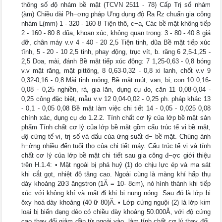
thông số độ nhám bề mặt (TCVN 2511 - 78) Cấp Trị số nhám
(àm) Chiều dài Ph−ơng pháp Ưng dụng độ Ra Rz chuẩn gia công
nhám L(mm) 1 - 320 - 160 8 Tiện thô, c−a, Các bề mặt không tiếp
2 - 160 - 80 8 dũa, khoan xúc, không quan trọng: 3 - 80 - 40 8 giá
đỡ, chân máy v.v 4 - 40 - 20 2,5 Tiện tinh, dũa Bề mặt tiếp xúc
tĩnh, 5 - 20 - 10 2,5 tinh, phay động, trục vít, b. răng 6 2,5-1,25 -
2,5 Doa, mài, đánh Bề mặt tiếp xúc động: 7 1,25-0,63 - 0,8 bóng
v.v mặt răng, mặt pittông, 8 0,63-0,32 - 0,8 xi lanh, chốt v.v 9
0,32-0,16 - 0,8 Mài tinh mỏng, Bề mặt mút, van, bi, con 10 0,16-
0,08 - 0,25 nghiền, rà, gia lăn, dụng cụ đo, căn 11 0,08-0,04 -
0,25 công đặc biệt, mẫu v.v 12 0,04-0,02 - 0,25 ph. pháp khác 13
- 0,1 - 0,05 0,08 Bề mặt làm việc chi tiết 14 - 0,05 - 0,025 0,08
chính xác, dụng cụ đo 1.2.2. Tính chất cơ lý của lớp bề mặt sản
phẩm Tính chất cơ lý của lớp bề mặt gồm cấu trúc tế vi bề mặt,
độ cứng tế vi, trị số và dấu của ứng suất d− bề mặt. Chúng ảnh
h−ởng nhiều đến tuổi thọ của chi tiết máy. Cấu trúc tế vi và tính
chất cơ lý của lớp bề mặt chi tiết sau gia công đ−ợc giới thiệu
trên H.1.4: • Mặt ngoài bị phá huỷ (1) do chịu lực ép và ma sát
khi cắt gọt, nhiệt độ tăng cao. Ngoài cùng là màng khí hấp thụ
dày khoảng 2ữ3 ăngstron (1Ă = 10- 8cm), nó hình thành khi tiếp
xúc với không khí và mất đi khi bị nung nóng. Sau đó là lớp bị
ôxy hoá dày khoảng (40 ữ 80)Ă. • Lớp cứng nguội (2) là lớp kim
loại bị biến dạng dẻo có chiều dày khoảng 50.000Ă, với độ cứng
cao thay đổi giảm dần từ ngoài vào, làm tính chất cơ lý thay đổi.