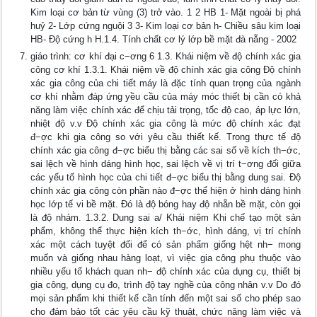
Kim loại cơ bản từ vùng (3) trở vào. 1 2 HB 1- Mặt ngoài bị phá
huỷ 2- Lớp cứng nguội 3 3- Kim loại cơ bản h- Chiều sâu kim loại
HB- Độ cứng h H.1.4. Tính chất cơ lý lớp bề mặt đà nẵng - 2002
giáo trình: cơ khí đại c−ơng 6 1.3. Khái niệm về độ chính xác gia
công cơ khí 1.3.1. Khái niệm về độ chính xác gia công Độ chính
xác gia công của chi tiết máy là đặc tính quan trọng của ngành
cơ khí nhằm đáp ứng yều cầu của máy móc thiết bị cần có khả
năng làm việc chính xác để chịu tải trọng, tốc độ cao, áp lực lớn,
nhiệt độ v.v Độ chính xác gia công là mức độ chính xác đạt
đ−ợc khi gia công so với yêu cầu thiết kế. Trong thực tế độ
chính xác gia công đ−ợc biểu thị bằng các sai số về kích th−ớc,
sai lệch về hình dáng hình học, sai lệch về vị trí t−ơng đối giữa
các yếu tố hình học của chi tiết đ−ợc biểu thị bằng dung sai. Độ
chính xác gia công còn phần nào đ−ợc thể hiện ở hình dáng hình
học lớp tế vi bề mặt. Đó là độ bóng hay độ nhẵn bề mặt, còn gọi
là độ nhám. 1.3.2. Dung sai a/ Khái niệm Khi chế tạo một sản
phẩm, không thể thực hiện kích th−ớc, hình dáng, vị trí chính
xác một cách tuyệt đối để có sản phẩm giống hệt nh− mong
muốn và giống nhau hàng loạt, vì việc gia công phụ thuộc vào
nhiều yếu tố khách quan nh− độ chính xác của dụng cụ, thiết bị
gia công, dụng cụ đo, trình độ tay nghề của công nhân v.v Do đó
mọi sản phẩm khi thiết kế cần tính đến một sai số cho phép sao
cho đảm bảo tốt các yêu cầu kỹ thuật, chức năng làm việc và