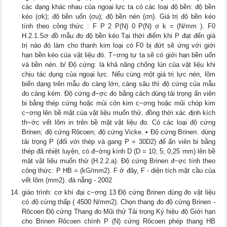
các dạng khác nhau của ngoại lực ta có các loại độ bền: độ bền
kéo (σk); độ bền uốn (σu); độ bền nén (σn). Giá trị độ bền kéo
tính theo công thức : F P 2 P(N) 0 P(N) σ k = (N/mm ). F0
H.2.1.Sơ đồ mẫu đo độ bền kéo Tại thời điểm khi P đạt đến giá
trị nào đó làm cho thanh kim loại có F0 bị đứt sẽ ứng với giới
hạn bền kéo của vật liệu đó. T−ơng tự ta sẽ có giới hạn bền uốn
và bền nén. b/ Độ cứng: là khả năng chống lún của vật liệu khi
chịu tác dụng của ngoại lực. Nếu cùng một giá trị lực nén, lõm
biến dạng trên mẫu đo càng lớn, càng sâu thì độ cứng của mẫu
đo càng kém. Độ cứng đ−ợc đo bằng cách dùng tải trọng ấn viên
bi bằng thép cứng hoặc mủi côn kim c−ơng hoặc mũi chóp kim
c−ơng lên bề mặt của vật liệu muốn thử, đồng thời xác định kích
th−ớc vết lõm in trên bề mặt vật liệu đo. Có các loại độ cứng
Brinen; độ cứng Rôcoen; độ cứng Vicke. • Độ cứng Brinen: dùng
tải trọng P (đối với thép và gang P = 30D2) để ấn viên bi bằng
thép đã nhiệt luyện, có đ−ờng kính D (D = 10; 5; 0,25 mm) lên bề
mặt vật liệu muốn thử (H.2.2.a). Độ cứng Brinen đ−ợc tính theo
công thức: P HB = (kG/mm2). F ở đây, F - diện tích mặt cầu của
vết lõm (mm2). đà nẵng - 2002
giáo trình: cơ khí đại c−ơng 13 Độ cứng Brinen dùng đo vật liệu
có độ cừng thấp ( 4500 N/mm2). Chọn thang đo độ cứng Brinen -
Rôcoen Độ cứng Thang đo Mũi thử Tải trọng Ký hiệu độ Giới hạn
cho Brinen Rôcoen chính P (N) cứng Rôcoen phép thang HB