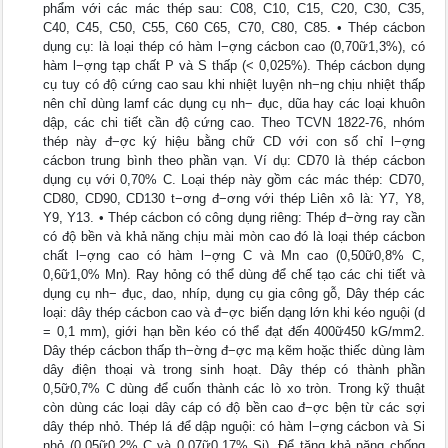
phẩm với các mác thép sau: C08, C10, C15, C20, C30, C35,
C40, C45, C50, C55, C60 C65, C70, C80, C85. • Thép cácbon
dụng cụ: là loại thép có hàm l−ợng cácbon cao (0,70ữ1,3%), có
hàm l−ợng tạp chất P và S thấp (< 0,025%). Thép cácbon dụng
cụ tuy có độ cứng cao sau khi nhiệt luyện nh−ng chịu nhiệt thấp
nên chỉ dùng lamf các dụng cụ nh− đục, dũa hay các loại khuôn
dập, các chi tiết cần độ cứng cao. Theo TCVN 1822-76, nhóm
thép này đ−ợc ký hiệu bằng chữ CD với con số chỉ l−ợng
cácbon trung bình theo phần vạn. Ví dụ: CD70 là thép cácbon
dụng cụ với 0,70% C. Loại thép này gồm các mác thép: CD70,
CD80, CD90, CD130 t−ơng đ−ơng với thép Liên xô là: Y7, Y8,
Y9, Y13. • Thép cácbon có công dụng riêng: Thép đ−ờng ray cần
có độ bền và khả năng chịu mài mòn cao đó là loại thép cácbon
chất l−ợng cao có hàm l−ợng C và Mn cao (0,50ữ0,8% C,
0,6ữ1,0% Mn). Ray hỏng có thể dùng để chế tạo các chi tiết và
dụng cụ nh− đục, dao, nhíp, dụng cụ gia công gỗ, Dây thép các
loại: dây thép cácbon cao và đ−ợc biến dạng lớn khi kéo nguội (d
= 0,1 mm), giới hạn bền kéo có thể đạt đến 400ữ450 kG/mm2.
Dây thép cácbon thấp th−ờng đ−ợc mạ kẽm hoặc thiếc dùng làm
dây điện thoại và trong sinh hoạt. Dây thép có thành phần
0,5ữ0,7% C dùng để cuốn thành các lò xo tròn. Trong kỹ thuật
còn dùng các loại dây cáp có độ bền cao đ−ợc bện từ các sợi
dây thép nhỏ. Thép lá để dập nguội: có hàm l−ợng cácbon và Si
nhỏ (0,05ữ0,2% C và 0,07ữ0,17% Si). Để tăng khả năng chống