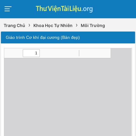
›
›
Trang Chủ
Khoa Học Tự Nhiên
Môi Trường
Giáo trình Cơ khí đại cương (Bản đẹp)