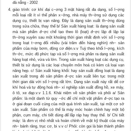
đà nẵng - 2002
giáo trình: cơ khí đại c−ơng 3 mặt hàng rất đa dạng, số l−ợng
mỗi loại rất ít vì thế phân x−ởng, nhà máy th−ờng sử dụng các
dụng cụ, thiết bị vạn năng. Đây là dạng sản xuất th−ờng dùng
trong sửa chữa, thay thế b/ Sản xuất hàng loạt: là dạng sản xuất
mà sản phẩm đ−ợc chế tạo theo lô (loạt) đ−ợc lặp đi lặp lại
th−ờng xuyên sau một khoảng thời gian nhất định với số l−ợng
trong loạt t−ơng đối nhiều (vài trăm đến hàng nghìn) nh− sản
phẩm của máy bơm, động cơ điện.v.v Tuỳ theo khối l−ợng, kích
th−ớc, mức độ phức tạp và số l−ợng mà phân ra dạng sản xuất
hàng loạt nhỏ, vừa và lớn. Trong sản xuất hàng loạt các dụng cụ,
thiết bị sử dụng là các loại chuyên môn hoá có kèm cả loại vạn
năng hẹp. c/ Sản xuất hàng khối: hay sản xuất đồng loạt là dạng
sản xuất trong đó sản phẩm đ−ợc sản xuất liên tục trong một
thời gian dài với số l−ợng rất lớn. Dạng sản xuất này rất dể cơ
khí hoá và tự động hoá nh− xí nghiệp sản xuất đồng hồ, xe máy,
ô tô, xe đạp.v.v 1.1.6. Khái niệm về sản phẩm và phôi a/ Sản
phẩm: là một danh từ quy −ớc để chỉ một vật phẩm đ−ợc tạo ra
ở giai đoạn cuối cùng của một quá trình sản xuất, tại một cơ sở
sản xuất. Sản phẩm có thể là máy móc hoàn chỉnh hay một bộ
phận, cụm máy, chi tiết dùng để lắp ráp hay thay thế. b/ Chi tiết
máy: là đơn vị nhỏ nhất và hoàn chỉnh về mặt kỹ thuật của máy
nh− bánh răng, trục cơ, bi v.v c/ Phôi: còn gọi là bán thành phẩm