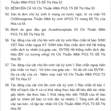
Thuần 49bh PGS.TS Đỗ Thị Hòa 52
BỆNH ĐỈA CÁ Võ Chí Thuần 49bh PGS.TS Đỗ Thị Hòa 53
Sán lá đơn chủ ký sinh ở mang cá nước ngọt, lợ và mặn Võ
ChíMonogenea Thuần 49bh ký sinh ởPGS.TS mang Đỗ Thị của
Hòa cá 54
Bệnh do giun đầu gai- Acanthocephala Võ Chí Thuần 49bh
PGS.TS Đỗ Thị Hòa 55
Tác động của vật chủ lên sinh vật ký sinh Rào chắn tế bào SINH
VẬT Rào chắn ngoại KÝ SINH biên Rào chắn dịch thể Hệ thống
miễn dịch tự nhiên (cá,giáp xác, ĐVTM) Hệ thống miễn dịch đặc
hiệu (ĐV có xương sống) Võ Chí Thuần 49bh PGS.TS Đỗ Thị
Hòa 56
Tác động của vật chủ lên sinh vật ký sinh  Rào chắn ngoại biên
(rào chắn cơ học) - Vỏ kitin của giáp xác - Vỏ đá vôi của ĐVTM -
Da và vẩy của cá - Niêm mạc ruột Võ Chí Thuần 49bh PGS.TS
Đỗ Thị Hòa 57
Tác động của vật chủ lên sinh vật ký sinh  Rào chắn tế bào 
Một số bạch cầu ở cá có khả năng thực bào để tiêu diệt tác nhân
gây bệnh- đại thực bào  Khả năng tiêu diệt TNGB của tế bào
giết tự nhiên (tế bào có tính độc tự nhiên)  Tăng sinh để bao
vây tạo kén, cô lập tác nhân Võ Chí Thuần 49bh PGS.TS Đỗ Thị
Hòa 58