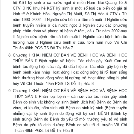
hệ KST ký sinh ở cá nước ngọt ở miền Nam- Bùi Quang Tề &
CTV  NC khu hệ KST ký sinh ở một số loài cá biển có giá trị
kinh tế ở Khánh Hòa- Nguyễn Thị Muội, Đỗ Thị Hòa & CTV • Từ
năm 1990- 2002:  Nghiên cứu bênh ở tôm sú nuôi  Nghiên cứu
bệnh truyển nhiễm ở cá nước ngọt  Nghiên cứu các phương
pháp chẩn đoán và phòng trị bệnh ở tôm, cá • Từ năm 2002-nay
 Nghiên cứu bệnh trên cá biển nuôi  Nghiên cứu bệnh trên ốc
hương nuôi  Nghiên cứu bệnh ở cua, tôm hùm nuôi Võ Chí
Thuần 49bh PGS.TS Đỗ Thị Hòa 7
Chương I KHÁI NIỆM CƠ BẢN VỀ BỆNH HỌC VÀ BỆNH HỌC
THỦY SẢN  Định nghĩa về bệnh: Tác nhân gây Xuất Con cá
bệnh tác động hiện các này đã dấu hiệu bị Tác nhân gây bệnh lý
bệnh bệnh xâm nhập Hoạt động Hoạt động sống bị rối loạn sống
bình thường Hoạt động sống bị ngừng trệ Hoạt động sống bị phá
hủy Võ Chí Thuần 49bh PGS.TS Đỗ Thị Hòa 8
Chương I KHÁI NIỆM CƠ BẢN VỀ BỆNH HỌC VÀ BỆNH HỌC
THỦY SẢN  Phân loại bệnh – căn cứ vào tác nhân gây bệnh
Bệnh do sinh vật không ký sinh (bệnh địch hại) Bệnh do Bệnh do
virus, vi khuẩn, nấm sinh vật Bệnh do sinh ký sinh (Bệnh truyền
nhiễm) vật ký sinh Bệnh do động vật ký sinh BỆNH (Bệnh ký
sinh trùng) Bệnh do Bệnh do yếu tố môi trường yếu tố vô sinh
Bệnh do yếu tố dinh dưỡng Bệnh do yếu tố di truyền Võ Chí
Thuần 49bh PGS.TS Đỗ Thị Hòa 9