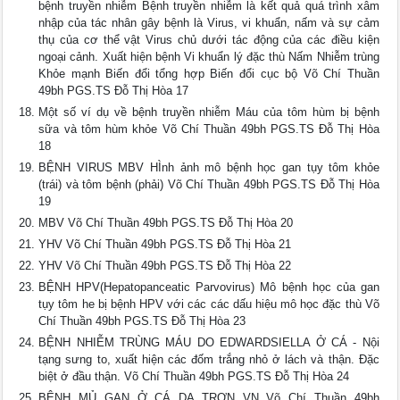
bệnh truyền nhiễm Bệnh truyền nhiễm là kết quả quá trình xâm
nhập của tác nhân gây bệnh là Virus, vi khuẩn, nấm và sự cảm
thụ của cơ thể vật Virus chủ dưới tác động của các điều kiện
ngoại cảnh. Xuất hiện bệnh Vi khuẩn lý đặc thù Nấm Nhiễm trùng
Khỏe mạnh Biến đổi tổng hợp Biến đổi cục bộ Võ Chí Thuần
49bh PGS.TS Đỗ Thị Hòa 17
Một số ví dụ về bệnh truyền nhiễm Máu của tôm hùm bị bệnh
sữa và tôm hùm khỏe Võ Chí Thuần 49bh PGS.TS Đỗ Thị Hòa
18
BỆNH VIRUS MBV HÌnh ảnh mô bệnh học gan tụy tôm khỏe
(trái) và tôm bệnh (phải) Võ Chí Thuần 49bh PGS.TS Đỗ Thị Hòa
19
MBV Võ Chí Thuần 49bh PGS.TS Đỗ Thị Hòa 20
YHV Võ Chí Thuần 49bh PGS.TS Đỗ Thị Hòa 21
YHV Võ Chí Thuần 49bh PGS.TS Đỗ Thị Hòa 22
BỆNH HPV(Hepatopanceatic Parvovirus) Mô bệnh học của gan
tụy tôm he bị bệnh HPV với các các dấu hiệu mô học đặc thù Võ
Chí Thuần 49bh PGS.TS Đỗ Thị Hòa 23
BỆNH NHIỄM TRÙNG MÁU DO EDWARDSIELLA Ở CÁ - Nội
tạng sưng to, xuất hiện các đốm trắng nhỏ ở lách và thận. Đặc
biệt ở đầu thận. Võ Chí Thuần 49bh PGS.TS Đỗ Thị Hòa 24
BỆNH MỦ GAN Ở CÁ DA TRƠN VN Võ Chí Thuần 49bh