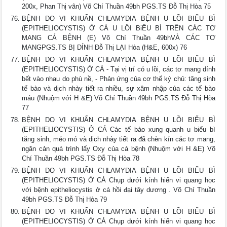
200x, Phan Thị vân) Võ Chí Thuần 49bh PGS.TS Đỗ Thị Hòa 75
BỆNH DO VI KHUẨN CHLAMYDIA BỆNH U LỒI BIỂU BÌ
(EPITHELIOCYSTIS) Ở CÁ U LỒI BiỂU BÌ TRÊN CÁC TƠ
MANG CÁ BỆNH (E) Võ Chí Thuần 49bhVÀ CÁC TƠ
MANGPGS.TS BỊ DÍNH Đỗ Thị LẠI Hòa (H&E, 600x) 76
BỆNH DO VI KHUẨN CHLAMYDIA BỆNH U LỒI BIỂU BÌ
(EPITHELIOCYSTIS) Ở CÁ - Tại vị trí có u lồi, các tơ mang dính
bết vào nhau do phù nề, - Phản ứng của cơ thể ký chủ: tăng sinh
tế bào và dịch nhày tiết ra nhiều, sự xâm nhập của các tế bào
máu (Nhuộm với H &E) Võ Chí Thuần 49bh PGS.TS Đỗ Thị Hòa
77
BỆNH DO VI KHUẨN CHLAMYDIA BỆNH U LỒI BIỂU BÌ
(EPITHELIOCYSTIS) Ở CÁ Các tế bào xung quanh u biểu bì
tăng sinh, méo mó và dịch nhày tiết ra đã chèn kín các tơ mang,
ngăn cản quá trình lấy Oxy của cá bệnh (Nhuộm với H &E) Võ
Chí Thuần 49bh PGS.TS Đỗ Thị Hòa 78
BỆNH DO VI KHUẨN CHLAMYDIA BỆNH U LỒI BIỂU BÌ
(EPITHELIOCYSTIS) Ở CÁ Chụp dưới kính hiển vi quang học
với bệnh epitheliocystis ở cá hồi đại tây dương . Võ Chí Thuần
49bh PGS.TS Đỗ Thị Hòa 79
BỆNH DO VI KHUẨN CHLAMYDIA BỆNH U LỒI BIỂU BÌ
(EPITHELIOCYSTIS) Ở CÁ Chụp dưới kính hiển vi quang học