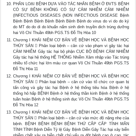
PHÂN LOẠI BỆNH DỰA VÀO TÁC NHÂN BỆNH Ở ĐVTS BỆNH
CÓ SỰ BỆNH KHÔNG CÓ SỰ CẢM NHIỄM CẢM NHIỄM
(INFECTIOUS DISEASES (NON INFECTIOUS DISEASE Bệnh
Bệnh Bệnh Bệnh Bệnh Bệnh Bệnh Bệnh do virus do vi do do ký
do MT do do di do khuẩn nấm sinh dinh truyền dich trùng dưỡng
hai Võ Chí Thuần 49bh PGS.TS Đỗ Thị Hòa 10
Chương I KHÁI NIỆM CƠ BẢN VỀ BỆNH HỌC VÀ BỆNH HỌC
THỦY SẢN  Phân loại bệnh – căn cứ vào phạm vi gây tác hại
CẢM NHIỄM Gây tác hại bộ phận CỤC BỘ BỆNH CẢM NHIỄM
Gây tác hại hệ thống HỆ THỐNG Nhiễm Xâm nhập vào Tác trùng
nhiều tổ chức hại lớn máu cơ quan Võ Chí Thuần 49bh PGS.TS
Đỗ Thị Hòa 11
Chương I KHÁI NIỆM CƠ BẢN VỀ BỆNH HỌC VÀ BỆNH HỌC
THỦY SẢN  Phân loại bệnh – căn cứ vào tổ chức cơ quan bị
tấn công và gây tác hại Bệnh ở hệ thống tiêu hóa Bệnh ở hệ
thống hô hấp BỆNH Bệnh ở hệ thống thần kinh Bệnh ở hệ thống
tuần hoàn Bệnh ở hệ thống sinh dục Võ Chí Thuần 49bh PGS.TS
Đỗ Thị Hòa 12
Chương I KHÁI NIỆM CƠ BẢN VỀ BỆNH HỌC VÀ BỆNH HỌC
THỦY SẢN  Phân loại bệnh – căn cứ vào mức độ nặng nhẹ của
bệnh. BỆNH BỆNH BỆNH BỆNH THỨ CẤP CẤP TÍNH MÃN
TÍNH TÍNH Bệnh Diễn Tỷ lệ Gây Bệnh Diễn Gây Tác hại xảy biễn
nhiễm chết xảy ra biễn chết chủ yếu ra đột bệnh cao ở cao, tác