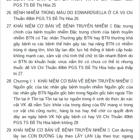
PGS.TS Đỗ Thị Hòa 25
BỆNH NHIỄM TRÙNG MÁU DO EDWARDSIELLA Ở CÁ Võ Chí
Thuần 49bh PGS.TS Đỗ Thị Hòa 26
KHÁI NIỆM CƠ BẢN VỀ BỆNH TRUYỀN NHIỄM  Đặc trưng
chính của bệnh truyền nhiễm Đặc trưng chính của bệnh truyền
nhiễm BTN có Tác nhân Thường gây BTN hay BTN thường khả
gây bệnh ra các bệnh thể hiện gây tác hại năng BTN có nhiễm
trùng ở dạng lớn, khó lây lan độc lực hệ thống ở bệnh cấp hoặc
không mạnh cao, xâm vật chủ tính thể chữ trị lấn nhanh Bệnh do
vi BTN do khuẩn hoặc virus nấm thì có chưa có thể trị nhưng
thuốc để Võ Chí Thuần 49bh PGS.TS Đỗ Thị Hòa hiệu quả thấp
trị 27
Chương I: I. KHÁI NIỆM CƠ BẢN VỀ BỆNH TRUYỀN NHIỄM 
Nguồn gốc của tác nhân gây bệnh truyền nhiễm Nguồn gốc của
tác nhân gây BTN Nguồn gốc bên trong Nguồn gốc bên ngoài Tồn
Tồn tại ở Tồn tại Tồn tại tại tự nguồn trong ở sinh do thức ăn xác
vật VK đã nằm Sức khỏe của trong dùng của ĐV mang vi trong
cơ vật chủ cũng nước, hàng bị rus hay thể chờ co quyết định
đáy ao ngày bệnh VK hội gây bệnh có hay Võ Chí Thuần 49bh
PGS.TS Đỗ Thị Hòa bệnh không 28
KHÁI NIỆM CƠ BẢN VỀ BỆNH TRUYỀN NHIỄM  Con đường
lây lan CON ĐƯỜNG Lây theo LÂY LAN Lây theo trục ngang