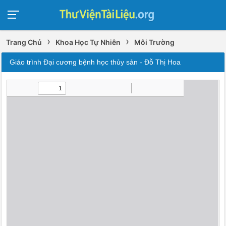
›
›
Trang Chủ
Khoa Học Tự Nhiên
Môi Trường
Giáo trình Đại cương bệnh học thủy sản - Đỗ Thị Hoa