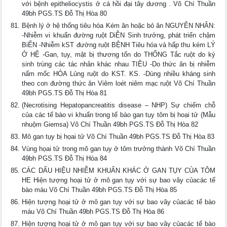
với bệnh epitheliocystis ở cá hồi đại tây dương . Võ Chí Thuần
49bh PGS.TS Đỗ Thị Hòa 80
Bệnh lý ở hệ thống tiêu hóa Kém ăn hoặc bỏ ăn NGUYÊN NHÂN:
-Nhiễm vi khuẩn đường ruột DiỄN Sinh trưởng, phát triển chậm
BiẾN -Nhiễm kST đường ruột BỆNH Tiêu hóa và hấp thu kém LÝ
Ở HỆ -Gan, tụy, mật bị thương tổn do THỐNG Tắc ruột do ký
sinh trùng các tác nhân khác nhau TIÊU -Do thức ăn bị nhiễm
nấm mốc HÓA Lủng ruột do KST. KS. -Dùng nhiều kháng sinh
theo con đường thức ăn Viêm loét niêm mạc ruột Võ Chí Thuần
49bh PGS.TS Đỗ Thị Hòa 81
(Necrotising Hepatopancreatitis disease – NHP) Sự chiếm chỗ
của các tế bào vi khuẩn trong tế bào gan tụy tôm bị hoại tử (Mẫu
nhuộm Giemsa) Võ Chí Thuần 49bh PGS.TS Đỗ Thị Hòa 82
Mô gan tụy bị họai tử Võ Chí Thuần 49bh PGS.TS Đỗ Thị Hòa 83
Vùng họai tử trong mô gan tụy ở tôm trưởng thành Võ Chí Thuần
49bh PGS.TS Đỗ Thị Hòa 84
CÁC DẤU HIỆU NHIỄM KHUẨN KHÁC Ở GAN TỤY CỦA TÔM
HE Hiện tượng hoại tử ở mô gan tụy với sự bao vây củacác tế
bào máu Võ Chí Thuần 49bh PGS.TS Đỗ Thị Hòa 85
Hiện tượng hoại tử ở mô gan tụy với sự bao vây củacác tế bào
máu Võ Chí Thuần 49bh PGS.TS Đỗ Thị Hòa 86
Hiện tượng hoại tử ở mô gan tụy với sự bao vây củacác tế bào