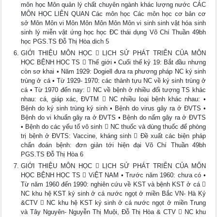
môn học Môn quản lý chất chuyên ngành khác lượng nước CÁC
MÔN HỌC LIÊN QUAN Các môn học Các môn học cơ bản cơ
sở Môn Môn vi Môn Môn Môn Môn Môn vi sinh sinh vật hóa sinh
sinh lý miễn vật ứng học học ĐC thái dụng Võ Chí Thuần 49bh
học PGS.TS Đỗ Thị Hòa dich 5
GIỚI THIỆU MÔN HỌC  LỊCH SỬ PHÁT TRIỂN CỦA MÔN
HỌC BỆNH HỌC TS  Thế giới • Cuối thế kỷ 19: Bắt đầu nhưng
còn sơ khai • Năm 1929: Dogiell đưa ra phương pháp NC ký sinh
trùng ở cá • Từ 1929- 1970: các thành tựu NC về ký sinh trùng ở
cá • Từ 1970 đến nay:  NC về bệnh ở nhiều đối tượng TS khác
nhau: cá, giáp xác, ĐVTM  NC nhiều loại bệnh khác nhau: •
Bệnh do ký sinh trùng ký sinh • Bệnh do virus gây ra ở ĐVTS •
Bệnh do vi khuẩn gây ra ở ĐVTS • Bệnh do nấm gây ra ở ĐVTS
• Bệnh do các yếu tố vô sinh  NC thuốc và dùng thuốc để phòng
trị bệnh ở ĐVTS: Vaccine, kháng sinh  Đề xuất các biện pháp
chẩn đoán bệnh: đơn giản tới hiện đại Võ Chí Thuần 49bh
PGS.TS Đỗ Thị Hòa 6
GIỚI THIỆU MÔN HỌC  LỊCH SỬ PHÁT TRIỂN CỦA MÔN
HỌC BỆNH HỌC TS  ViỆT NAM • Trước năm 1960: chưa có •
Từ năm 1960 đến 1990: nghiên cứu về KST và bệnh KST ở cá 
NC khu hệ KST ký sinh ở cá nước ngọt ở miền Bắc VN- Hà Ký
&CTV  NC khu hệ KST ký sinh ở cá nước ngọt ở miền Trung
và Tây Nguyên- Nguyễn Thị Muội, Đỗ Thị Hòa & CTV  NC khu