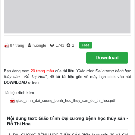
Free
87 trang
huongle
1743
2
Download
Bạn đang xem
20 trang mẫu
của tài liệu
"Giáo trình Đại cương bệnh học
thủy sản - Đỗ Thị Hoa"
, để tải tài liệu gốc về máy bạn click vào nút
DOWNLOAD
ở trên
Tài liệu đính kèm:
giao_trinh_dai_cuong_benh_hoc_thuy_san_do_thi_hoa.pdf
Nội dung text: Giáo trình Đại cương bệnh học thủy sản -
Đỗ Thị Hoa