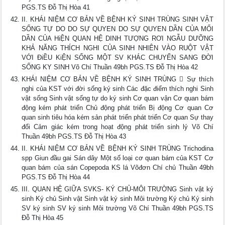
PGS.TS Đỗ Thị Hòa 41
II. KHÁI NIỆM CƠ BẢN VỀ BỆNH KÝ SINH TRÙNG SINH VẬT
SỐNG TỰ DO DO SỰ QUYEN DO SỰ QUYEN DẦN CỦA MỐI
DẦN CỦA HiỆN QUAN HỆ DINH TƯỢNG RƠI NGẪU DƯỠNG
KHẢ NĂNG THÍCH NGHI CỦA SINH NHIÊN VÀO RUỘT VẬT
VỚI ĐiỀU KiỆN SỐNG MỘT SV KHÁC CHUYỂN SANG ĐỜI
SỐNG KY SINH Võ Chí Thuần 49bh PGS.TS Đỗ Thị Hòa 42
KHÁI NIỆM CƠ BẢN VỀ BỆNH KÝ SINH TRÙNG  Sự thích
nghi của KST với đời sống ký sinh Các đặc điểm thích nghi Sinh
vật sống Sinh vật sống tự do ký sinh Cơ quan vận Cơ quan bám
động kém phát triển Chủ động phát triển Bị động Cơ quan Cơ
quan sinh tiêu hóa kém sản phát triển phát triển Cơ quan Sự thay
đổi Cảm giác kém trong hoạt động phát triển sinh lý Võ Chí
Thuần 49bh PGS.TS Đỗ Thị Hòa 43
II. KHÁI NIỆM CƠ BẢN VỀ BỆNH KÝ SINH TRÙNG Trichodina
spp Giun đầu gai Sán dây Một số loại cơ quan bám của KST Cơ
quan bám của sán Copepoda KS lá Võđơn Chí chủ Thuần 49bh
PGS.TS Đỗ Thị Hòa 44
III. QUAN HỆ GIỮA SVKS- KÝ CHỦ-MÔI TRƯỜNG Sinh vật ký
sinh Ký chủ Sinh vật Sinh vật ký sinh Môi trường Ký chủ Ký sinh
SV ký sinh SV ký sinh Môi trường Võ Chí Thuần 49bh PGS.TS
Đỗ Thị Hòa 45