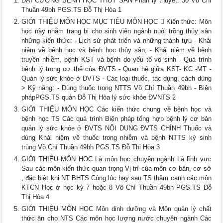
ĐẠI CƯƠNG BỆNH HỌC THỦY SẢN Phần lý thuyết: 30 Võ Chí
Thuần 49bh PGS.TS Đỗ Thị Hòa 1
GIỚI THIỆU MÔN HỌC MỤC TIÊU MÔN HỌC  Kiến thức: Môn
học này nhằm trang bị cho sinh viên ngành nuôi trồng thủy sản
những kiến thức: - Lịch sử phát triển và những thành tựu - Khái
niệm về bệnh học và bệnh học thủy sản, - Khái niệm về bệnh
truyền nhiễm, bệnh KST và bệnh do yếu tố vô sinh - Quá trình
bệnh lý trong cơ thể của ĐVTS - Quan hệ giữa KST- KC -MT -
Quản lý sức khỏe ở ĐVTS - Các loại thuốc, tác dụng, cách dùng
> Kỹ năng: - Dùng thuốc trong NTTS Võ Chí Thuần 49bh - Biện
phápPGS.TS quản Đỗ Thị Hòa lý sức khỏe ĐVNTS 2
GIỚI THIỆU MÔN HỌC Các kiến thức chung về bệnh học và
bệnh học TS Các quá trình Biện pháp tổng hợp bệnh lý cơ bản
quản lý sức khỏe ở ĐVTS NỘI DUNG ĐVTS CHÍNH Thuốc và
dùng Khái niệm về thuốc trong nhiễm và bệnh NTTS ký sinh
trùng Võ Chí Thuần 49bh PGS.TS Đỗ Thị Hòa 3
GIỚI THIỆU MÔN HỌC Là môn học chuyên ngành Là lĩnh vực
Sau các môn kiến thức quan trọng Vị trí của môn cơ bản, cơ sở
, đặc biệt khi NT BHTS Cùng lúc hay sau TS thâm canh các môn
KTCN Học ở học kỳ 7 hoặc 8 Võ Chí Thuần 49bh PGS.TS Đỗ
Thị Hòa 4
GIỚI THIỆU MÔN HỌC Môn dinh dưỡng và Môn quản lý chất
thức ăn cho NTS Các môn học lượng nước chuyên ngành Các