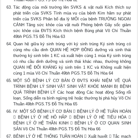
Tác động của môi trường lên SVKS & vật nuôi Kích thích sự
phát triển của SVKS Tính mùa vụ của bệnh Kìm hãm sự phát
triển của SVKS Phân bố địa lý MÔI của bệnh TRƯỜNG NGOẠI
CẢNH Tăng sức khỏe của vật nuôi Phòng bệnh Gây sốc giảm
sức khỏe của ĐVTS Kích thích bệnh Bùng phát Võ Chí Thuần
49bh PGS.TS Đỗ Thị Hòa 63
Quan hệ giữa ký sinh trùng với ký sinh trùng Ký sinh trùng có
cùng nhu cầu dinh QUAN HỆ HỢP ĐỒNG dưỡng và sinh thái
thường ký sinh trên 1 KC và xuất hiện cùng 1 mùa Ký sinh trùng
có nhu cầu dinh dưỡng và sinh thái khác nhau, thường không
QUAN HỆ ĐỐI KHÁNG ký sinh trên 1 KC và Không xuất hiện
cùng 1 mùa Võ Chí Thuần 49bh PGS.TS Đỗ Thị Hòa 64
MỘT SỐ BỆNH LÝ CƠ BẢN Ở ĐVTS KHÁI NIỆM VỀ QUÁ
TRÌNH BỆNH LÝ SINH VẬT SINH VẬT KHỎE MẠNH BỊ BỆNH
QUÁ TRÌNH BỆNH LÝ Các hoạt động Các hoạt động Sống rối
loạn, Sống diễn ra bình ngừng trệ hoặc thường bị phá hủy Võ Chí
Thuần 49bh PGS.TS Đỗ Thị Hòa 65
IV. MỘT SỐ BỆNH LÝ CƠ BẢN  BỆNH LÝ Ở HỆ TUẦN HOÀN
 BỆNH LÝ Ở HỆ HÔ HẤP  BỆNH LÝ Ở HỆ TIÊU HÓA 
BỆNH LÝ Ở HỆ THẦN KINH  BỆNH LÝ Ở CƠ QUAN SINH
SẢN Võ Chí Thuần 49bh PGS.TS Đỗ Thị Hòa 66
BỆNH LÝ Ở HỆ THỐNG TUẦN HOÀN  Xuất huyết  Tắc mạch