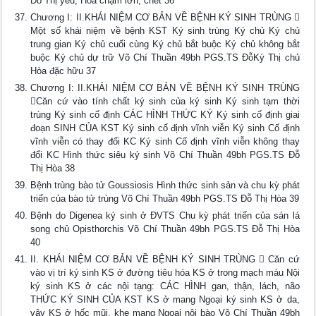
Đỗ Thị yếu, Hòa chậm lớn, chết 36
Chương I: II.KHÁI NIỆM CƠ BẢN VỀ BỆNH KÝ SINH TRÙNG 
Một số khái niệm về bệnh KST Ký sinh trùng Ký chủ Ký chủ
trung gian Ký chủ cuối cùng Ký chủ bắt buộc Ký chủ không bắt
buộc Ký chủ dự trữ Võ Chí Thuần 49bh PGS.TS ĐỗKý Thị chủ
Hòa đặc hữu 37
Chương I: II.KHÁI NIỆM CƠ BẢN VỀ BỆNH KÝ SINH TRÙNG
Căn cứ vào tính chất ký sinh của ký sinh Ký sinh tạm thời
trùng Ký sinh cố định CÁC HÌNH THỨC KÝ Ký sinh cố định giai
đoạn SINH CỦA KST Ký sinh cố định vĩnh viễn Ký sinh Cố định
vĩnh viễn có thay đổi KC Ký sinh Cố định vĩnh viễn không thay
đổi KC Hình thức siêu ký sinh Võ Chí Thuần 49bh PGS.TS Đỗ
Thị Hòa 38
Bệnh trùng bào tử Goussiosis Hình thức sinh sản và chu kỳ phát
triển của bào tử trùng Võ Chí Thuần 49bh PGS.TS Đỗ Thị Hòa 39
Bệnh do Digenea ký sinh ở ĐVTS Chu kỳ phát triển của sán lá
song chủ Opisthorchis Võ Chí Thuần 49bh PGS.TS Đỗ Thị Hòa
40
II. KHÁI NIỆM CƠ BẢN VỀ BỆNH KÝ SINH TRÙNG  Căn cứ
vào vị trí ký sinh KS ở đường tiêu hóa KS ở trong mạch máu Nội
ký sinh KS ở các nội tạng: CÁC HÌNH gan, thận, lách, não
THỨC KÝ SINH CỦA KST KS ở mang Ngoại ký sinh KS ở da,
vây KS ở hốc mũi, khe mang Ngoại nội bào Võ Chí Thuần 49bh