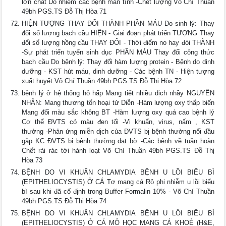
lớn chất Do nhiễm các bệnh mãn tính -Chết lượng Võ Chí Thuần
49bh PGS.TS Đỗ Thị Hòa 71
HIỆN TƯỢNG THAY ĐỔI THÀNH PHẦN MÁU Do sinh lý: Thay
đổi số lượng bạch cầu HIỆN - Giai đoạn phát triển TƯỢNG Thay
đổi số lượng hồng cầu THAY ĐỔI - Thời điểm no hay đói THÀNH
-Sự phát triển tuyến sinh dục PHẦN MÁU Thay đổi công thức
bạch cầu Do bệnh lý: Thay đổi hàm lượng protein - Bệnh do dinh
dưỡng - KST hút máu, dinh dưỡng - Các bệnh TN - Hiện tượng
xuất huyết Võ Chí Thuần 49bh PGS.TS Đỗ Thị Hòa 72
bệnh lý ở hệ thống hô hấp Mang tiết nhiều dịch nhầy NGUYÊN
NHÂN: Mang thương tổn hoại tử Diễn -Hàm lượng oxy thấp biến
Mang đổi màu sắc không BT -Hàm lượng oxy quá cao bệnh lý
Cơ thể ĐVTS có màu đen tối -Vi khuẩn, virus, nấm , KST
thường -Phản ứng miễn dịch của ĐVTS bị bệnh thường nổi đầu
gặp KC ĐVTS bị bệnh thường dạt bờ -Các bệnh về tuần hoàn
Chết rải rác tới hành loạt Võ Chí Thuần 49bh PGS.TS Đỗ Thị
Hòa 73
BỆNH DO VI KHUẨN CHLAMYDIA BỆNH U LỒI BIỂU BÌ
(EPITHELIOCYSTIS) Ở CÁ Tơ mang cá Rô phi nhiễm u lồi biểu
bì sau khi đã cố định trong Buffer Formalin 10% - Võ Chí Thuần
49bh PGS.TS Đỗ Thị Hòa 74
BỆNH DO VI KHUẨN CHLAMYDIA BỆNH U LỒI BIỂU BÌ
(EPITHELIOCYSTIS) Ở CÁ MÔ HỌC MANG CÁ KHOẺ (H&E,