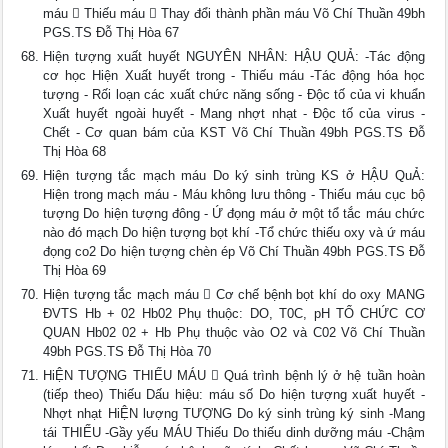
máu  Thiếu máu  Thay đổi thành phần máu Võ Chí Thuần 49bh
PGS.TS Đỗ Thị Hòa 67
Hiện tượng xuất huyết NGUYÊN NHÂN: HẬU QUẢ: -Tác động
cơ học Hiện Xuất huyết trong - Thiếu máu -Tác động hóa học
tượng - Rối loạn các xuất chức năng sống - Độc tố của vi khuẩn
Xuất huyết ngoài huyết - Mang nhợt nhạt - Độc tố của virus -
Chết - Cơ quan bám của KST Võ Chí Thuần 49bh PGS.TS Đỗ
Thị Hòa 68
Hiện tượng tắc mạch máu Do ký sinh trùng KS ở HẬU QuẢ:
Hiện trong mạch máu - Máu không lưu thông - Thiếu máu cục bộ
tượng Do hiện tượng đông - Ứ đọng máu ở một tổ tắc máu chức
nào đó mạch Do hiện tượng bọt khí -Tổ chức thiếu oxy và ứ máu
đọng co2 Do hiện tượng chèn ép Võ Chí Thuần 49bh PGS.TS Đỗ
Thị Hòa 69
Hiện tượng tắc mạch máu  Cơ chế bệnh bọt khí do oxy MANG
ĐVTS Hb + 02 Hb02 Phụ thuộc: DO, T0C, pH TỔ CHỨC CƠ
QUAN Hb02 02 + Hb Phụ thuộc vào O2 và C02 Võ Chí Thuần
49bh PGS.TS Đỗ Thị Hòa 70
HiỆN TƯỢNG THIẾU MÁU  Quá trình bệnh lý ở hệ tuần hoàn
(tiếp theo) Thiếu Dấu hiệu: máu số Do hiện tượng xuất huyết -
Nhợt nhạt HiỆN lượng TƯỢNG Do ký sinh trùng ký sinh -Mang
tái THIẾU -Gầy yếu MÁU Thiếu Do thiếu dinh dưỡng máu -Chậm