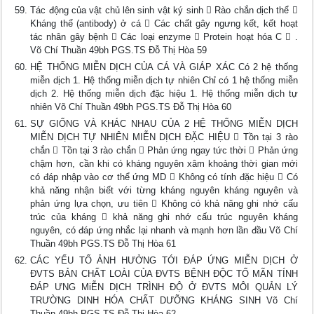
Tác động của vật chủ lên sinh vật ký sinh  Rào chắn dịch thể 
Kháng thể (antibody) ở cá  Các chất gây ngưng kết, kết hoạt
tác nhân gây bệnh  Các loại enzyme  Protein hoạt hóa C  .
Võ Chí Thuần 49bh PGS.TS Đỗ Thị Hòa 59
HỆ THỐNG MIỄN DỊCH CỦA CÁ VÀ GIÁP XÁC Có 2 hệ thống
miễn dịch 1. Hệ thống miễn dịch tự nhiên Chỉ có 1 hệ thống miễn
dịch 2. Hệ thống miễn dịch đặc hiệu 1. Hệ thống miễn dịch tự
nhiên Võ Chí Thuần 49bh PGS.TS Đỗ Thị Hòa 60
SỰ GIỐNG VÀ KHÁC NHAU CỦA 2 HỆ THỐNG MIỄN DỊCH
MIỄN DỊCH TỰ NHIÊN MIỄN DỊCH ĐẶC HIỆU  Tồn tại 3 rào
chắn  Tồn tại 3 rào chắn  Phản ứng ngay tức thời  Phản ứng
chậm hơn, cần khi có kháng nguyên xâm khoảng thời gian mới
có đáp nhập vào cơ thể ứng MD  Không có tính đặc hiệu  Có
khả năng nhận biết với từng kháng nguyên kháng nguyên và
phản ứng lựa chọn, ưu tiên  Không có khả năng ghi nhớ cấu
trúc của kháng  khả năng ghi nhớ cấu trúc nguyên kháng
nguyên, có đáp ứng nhắc lại nhanh và mạnh hơn lần đầu Võ Chí
Thuần 49bh PGS.TS Đỗ Thị Hòa 61
CÁC YẾU TỐ ẢNH HƯỞNG TỚI ĐÁP ỨNG MIỄN DỊCH Ở
ĐVTS BẢN CHẤT LOÀI CỦA ĐVTS BỆNH ĐỘC TỐ MÃN TÍNH
ĐÁP ƯNG MiỄN DỊCH TRÌNH ĐỘ Ở ĐVTS MÔI QUẢN LÝ
TRƯỜNG DINH HÓA CHẤT DƯỠNG KHÁNG SINH Võ Chí
Thuần 49bh PGS.TS Đỗ Thị Hòa 62