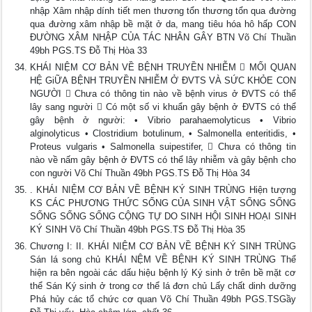
nhập Xâm nhập dính tiết men thương tổn thương tổn qua đường
qua đường xâm nhập bề mặt ở da, mang tiêu hóa hô hấp CON
ĐƯỜNG XÂM NHẬP CỦA TÁC NHÂN GÂY BTN Võ Chí Thuần
49bh PGS.TS Đỗ Thị Hòa 33
KHÁI NIỆM CƠ BẢN VỀ BỆNH TRUYỀN NHIỄM  MỐI QUAN
HỆ GiỮA BỆNH TRUYỀN NHIỄM Ở ĐVTS VÀ SỨC KHỎE CON
NGƯỜI  Chưa có thông tin nào về bệnh virus ở ĐVTS có thể
lây sang người  Có một số vi khuẩn gây bệnh ở ĐVTS có thể
gây bệnh ở người: • Vibrio parahaemolyticus • Vibrio
alginolyticus • Clostridium botulinum, • Salmonella enteritidis, •
Proteus vulgaris • Salmonella suipestifer,  Chưa có thông tin
nào về nấm gây bệnh ở ĐVTS có thể lây nhiễm và gây bệnh cho
con người Võ Chí Thuần 49bh PGS.TS Đỗ Thị Hòa 34
. KHÁI NIỆM CƠ BẢN VỀ BỆNH KÝ SINH TRÙNG Hiện tượng
KS CÁC PHƯƠNG THỨC SỐNG CỦA SINH VẬT SỐNG SỐNG
SỐNG SỐNG SỐNG CỘNG TỰ DO SINH HỘI SINH HOẠI SINH
KÝ SINH Võ Chí Thuần 49bh PGS.TS Đỗ Thị Hòa 35
Chương I: II. KHÁI NIỆM CƠ BẢN VỀ BỆNH KÝ SINH TRÙNG
Sán lá song chủ KHÁI NỆM VỀ BỆNH KÝ SINH TRÙNG Thể
hiện ra bên ngoài các dấu hiệu bệnh lý Ký sinh ở trên bề mặt cơ
thể Sán Ký sinh ở trong cơ thể lá đơn chủ Lấy chất dinh dưỡng
Phá hủy các tổ chức cơ quan Võ Chí Thuần 49bh PGS.TSGầy