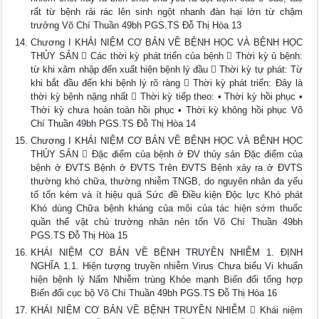
rất từ bệnh rải rác lên sinh ngột nhanh đàn hại lớn từ chậm
trưởng Võ Chí Thuần 49bh PGS.TS Đỗ Thị Hòa 13
Chương I KHÁI NIỆM CƠ BẢN VỀ BỆNH HỌC VÀ BỆNH HỌC
THỦY SẢN  Các thời kỳ phát triển của bệnh  Thời kỳ ủ bệnh:
từ khi xâm nhập đến xuất hiện bệnh lý đầu  Thời kỳ tự phát: Từ
khi bắt đầu đến khi bệnh lý rõ ràng  Thời kỳ phát triển: Đây là
thời kỳ bệnh nặng nhất  Thời kỳ tiếp theo: • Thời kỳ hồi phục •
Thời kỳ chưa hoàn toàn hồi phục • Thời kỳ không hồi phục Võ
Chí Thuần 49bh PGS.TS Đỗ Thị Hòa 14
Chương I KHÁI NIỆM CƠ BẢN VỀ BỆNH HỌC VÀ BỆNH HỌC
THỦY SẢN  Đặc điểm của bệnh ở ĐV thủy sản Đặc điểm của
bệnh ở ĐVTS Bệnh ở ĐVTS Trên ĐVTS Bệnh xảy ra ở ĐVTS
thường khó chữa, thường nhiễm TNGB, do nguyên nhân đa yếu
tố tốn kém và ít hiệu quả Sức đề Điều kiện Độc lực Khó phát
Khó dùng Chữa bệnh kháng của môi của tác hiện sớm thuốc
quần thể vật chủ trường nhân nên tốn Võ Chí Thuần 49bh
PGS.TS Đỗ Thị Hòa 15
KHÁI NIỆM CƠ BẢN VỀ BỆNH TRUYỀN NHIỄM 1. ĐỊNH
NGHĨA 1.1. Hiện tượng truyền nhiễm Virus Chưa biểu Vi khuẩn
hiện bệnh lý Nấm Nhiễm trùng Khỏe mạnh Biến đổi tổng hợp
Biến đổi cục bộ Võ Chí Thuần 49bh PGS.TS Đỗ Thị Hòa 16
KHÁI NIỆM CƠ BẢN VỀ BỆNH TRUYỀN NHIỄM  Khái niệm