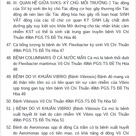
III. QUAN HỆ GIỮA SVKS- KÝ CHỦ- MÔI TRƯỜNG  Tác động
của SV ký sinh lên ký chủ Tác động cơ học gây thương tổn Tác
động đè nén làm tắc Tác động hóa học gây rối loạn hoạt SINH
VẬT động của các tổ chứ cơ quan KÝ SINH Lấy chất dinh
dưỡng gây suy kiệt sức khỏe Mở đường cho tác nhân khác cảm
nhiễm KST có thể là sinh vật trung gian truyền bệnh Võ Chí
Thuần 49bh PGS.TS Đỗ Thị Hòa 46
Cá bống tượng bị bệnh do VK Flexibacter ký sinh Võ Chí Thuần
49bh PGS.TS Đỗ Thị Hòa 47
BỆNH COLUMNARIS Ở CÁ NƯỚC MẶN Cá mú bị bệnh thối đuôi
do Flexibacter maritimus Võ Chí Thuần 49bh PGS.TS Đỗ Thị Hòa
48
BỆNH DO VI KHUẨN VIBRIO (Bệnh Vibriosis) Bệnh đỏ mang và
đỏ thân trên tôm sú có liên quan tới sự cảm nhiễm của Vibrio
spp trong gan tụy tôm bệnh Võ Chí Thuần 49bh PGS.TS Đỗ Thị
Hòa 49
Bệnh Vibriosis Võ Chí Thuần 49bh PGS.TS Đỗ Thị Hòa 50
) BỆNH DO VI KHUẨN VIBRIO (Bệnh Vibriosis Cá mú bị bệnh
xuất huyết lở loét do cảm nhiễm VK Vibrio spp Võ Chí Thuần
49bh PGS.TS Đỗ Thị Hòa 51
Bệnh do Aeromonas spp di động Cá trắm cỏ bị bệnh xuất huyết
do Aeromonas spp có tiên mao, có khả năng di động Võ Chí