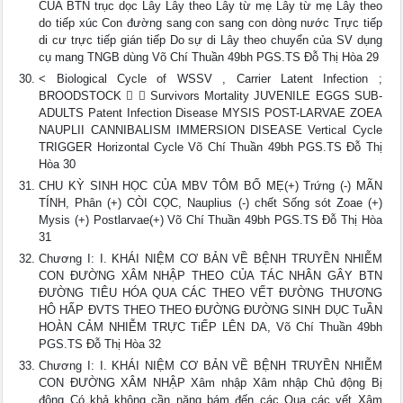
CỦA BTN trục dọc Lây Lây theo Lây từ mẹ Lây từ mẹ Lây theo
do tiếp xúc Con đường sang con sang con dòng nước Trực tiếp
di cư trực tiếp gián tiếp Do sự di Lây theo chuyển của SV dụng
cụ mang TNGB dùng Võ Chí Thuần 49bh PGS.TS Đỗ Thị Hòa 29
< Biological Cycle of WSSV , Carrier Latent Infection ;
BROODSTOCK   Survivors Mortality JUVENILE EGGS SUB-
ADULTS Patent Infection Disease MYSIS POST-LARVAE ZOEA
NAUPLII CANNIBALISM IMMERSION DISEASE Vertical Cycle
TRIGGER Horizontal Cycle Võ Chí Thuần 49bh PGS.TS Đỗ Thị
Hòa 30
CHU KỲ SINH HỌC CỦA MBV TÔM BỐ MẸ(+) Trứng (-) MÃN
TÍNH, Phân (+) CÒI CỌC, Nauplius (-) chết Sống sót Zoae (+)
Mysis (+) Postlarvae(+) Võ Chí Thuần 49bh PGS.TS Đỗ Thị Hòa
31
Chương I: I. KHÁI NIỆM CƠ BẢN VỀ BỆNH TRUYỀN NHIỄM
CON ĐƯỜNG XÂM NHẬP THEO CỦA TÁC NHÂN GÂY BTN
ĐƯỜNG TIÊU HÓA QUA CÁC THEO VẾT ĐƯỜNG THƯƠNG
HÔ HẤP ĐVTS THEO THEO ĐƯỜNG ĐƯỜNG SINH DỤC TuẦN
HOÀN CẢM NHIỄM TRỰC TiẾP LÊN DA, Võ Chí Thuần 49bh
PGS.TS Đỗ Thị Hòa 32
Chương I: I. KHÁI NIỆM CƠ BẢN VỀ BỆNH TRUYỀN NHIỄM
CON ĐƯỜNG XÂM NHẬP Xâm nhập Xâm nhập Chủ động Bị
động Có khả không cần năng bám đến các Qua các vết Xâm