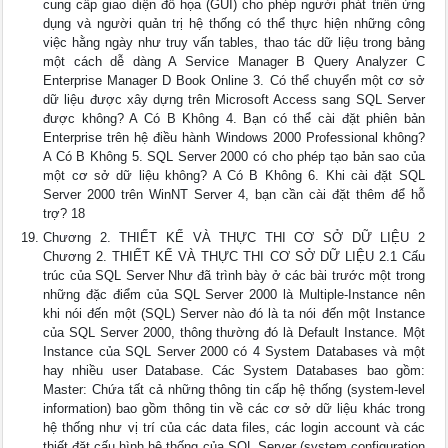
cung cấp giao diện đồ họa (GUI) cho phép người phát triển ứng
dụng và người quản trị hệ thống có thể thực hiện những công
việc hằng ngày như truy vấn tables, thao tác dữ liệu trong bảng
một cách dễ dàng A Service Manager B Query Analyzer C
Enterprise Manager D Book Online 3. Có thể chuyển một cơ sở
dữ liệu được xây dựng trên Microsoft Access sang SQL Server
được không? A Có B Không 4. Bạn có thể cài đặt phiên bản
Enterprise trên hệ điều hành Windows 2000 Professional không?
A Có B Không 5. SQL Server 2000 có cho phép tạo bản sao của
một cơ sở dữ liệu không? A Có B Không 6. Khi cài đặt SQL
Server 2000 trên WinNT Server 4, bạn cần cài đặt thêm để hỗ
trợ? 18
Chương 2. THIẾT KẾ VÀ THỰC THI CƠ SỞ DỮ LIỆU 2
Chương 2. THIẾT KẾ VÀ THỰC THI CƠ SỞ DỮ LIỆU 2.1 Cấu
trúc của SQL Server Như đã trình bày ở các bài trước một trong
những đặc điểm của SQL Server 2000 là Multiple-Instance nên
khi nói đến một (SQL) Server nào đó là ta nói đến một Instance
của SQL Server 2000, thông thường đó là Default Instance. Một
Instance của SQL Server 2000 có 4 System Databases và một
hay nhiều user Database. Các System Databases bao gồm:
Master: Chứa tất cả những thông tin cấp hệ thống (system-level
information) bao gồm thông tin về các cơ sở dữ liệu khác trong
hệ thống như vị trí của các data files, các login account và các
thiết đặt cấu hình hệ thống của SQL Server (system configuration