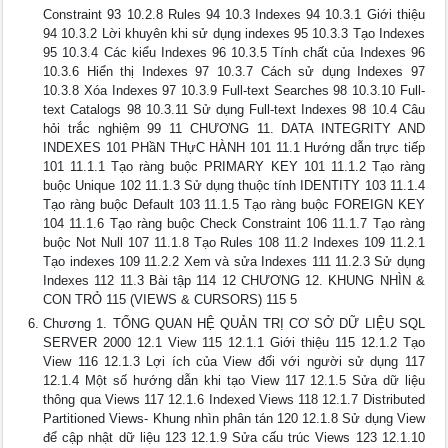
Constraint 93 10.2.8 Rules 94 10.3 Indexes 94 10.3.1 Giới thiệu
94 10.3.2 Lời khuyên khi sử dụng indexes 95 10.3.3 Tạo Indexes
95 10.3.4 Các kiểu Indexes 96 10.3.5 Tính chất của Indexes 96
10.3.6 Hiển thị Indexes 97 10.3.7 Cách sử dụng Indexes 97
10.3.8 Xóa Indexes 97 10.3.9 Full-text Searches 98 10.3.10 Full-
text Catalogs 98 10.3.11 Sử dụng Full-text Indexes 98 10.4 Câu
hỏi trắc nghiệm 99 11 CHƯƠNG 11. DATA INTEGRITY AND
INDEXES 101 PHầN THựC HÀNH 101 11.1 Hướng dẫn trực tiếp
101 11.1.1 Tạo ràng buộc PRIMARY KEY 101 11.1.2 Tạo ràng
buộc Unique 102 11.1.3 Sử dụng thuộc tính IDENTITY 103 11.1.4
Tạo ràng buộc Default 103 11.1.5 Tạo ràng buộc FOREIGN KEY
104 11.1.6 Tạo ràng buộc Check Constraint 106 11.1.7 Tạo ràng
buộc Not Null 107 11.1.8 Tạo Rules 108 11.2 Indexes 109 11.2.1
Tạo indexes 109 11.2.2 Xem và sửa Indexes 111 11.2.3 Sử dụng
Indexes 112 11.3 Bài tập 114 12 CHƯƠNG 12. KHUNG NHÌN &
CON TRỎ 115 (VIEWS & CURSORS) 115 5
Chương 1. TỔNG QUAN HỆ QUẢN TRỊ CƠ SỞ DỮ LIỆU SQL
SERVER 2000 12.1 View 115 12.1.1 Giới thiệu 115 12.1.2 Tạo
View 116 12.1.3 Lợi ích của View đối với người sử dụng 117
12.1.4 Một số hướng dẫn khi tạo View 117 12.1.5 Sửa dữ liệu
thông qua Views 117 12.1.6 Indexed Views 118 12.1.7 Distributed
Partitioned Views- Khung nhìn phân tán 120 12.1.8 Sử dụng View
để cập nhật dữ liệu 123 12.1.9 Sửa cấu trúc Views 123 12.1.10