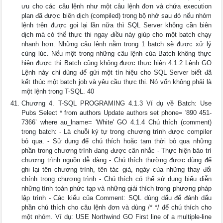
ưu cho các câu lệnh như một câu lệnh đơn và chứa execution
plan đã được biên dịch (compiled) trong bộ nhớ sau đó nếu nhóm
lệnh trên được gọi lại lần nữa thì SQL Server không cần biên
dịch mà có thể thực thi ngay điều này giúp cho một batch chạy
nhanh hơn. Những câu lệnh nằm trong 1 batch sẽ được xử lý
cùng lúc. Nếu một trong những câu lệnh của Batch không thực
hiện được thì Batch cũng không được thực hiện 4.1.2 Lệnh GO
Lệnh này chỉ dùng để gửi một tín hiệu cho SQL Server biết đã
kết thúc một batch job và yêu cầu thực thi. Nó vốn không phải là
một lệnh trong T-SQL. 40
Chương 4. T-SQL PROGRAMING 4.1.3 Ví dụ về Batch: Use
Pubs Select * from authors Update authors set phone= '890 451-
7366’ where au_lname= 'White' GO 4.1.4 Chú thích (comment)
trong batch: - Là chuỗi ký tự trong chương trình được compiler
bỏ qua. - Sử dụng để chú thích hoặc tạm thời bỏ qua những
phần trong chương trình đang được cân nhắc - Thực hiện bảo trì
chương trình nguồn dễ dàng - Chú thích thường được dùng để
ghi lại tên chương trình, tên tác giả, ngày của những thay đổi
chính trong chương trình - Chú thích có thể sử dụng biểu diễn
những tính toán phức tạp và những giải thích trong phương pháp
lập trình - Các kiểu của Comment: SQL dùng dấu để đánh dấu
phần chú thích cho câu lệnh đơn và dùng /* */ để chú thích cho
một nhóm. Ví dụ: USE Northwind GO First line of a multiple-line