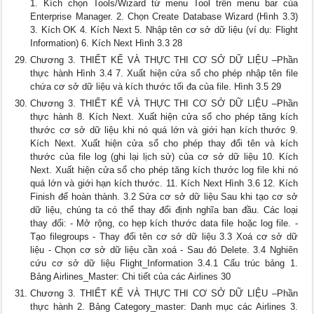
1. Kích chọn Tools/Wizard từ menu Tool trên menu bar của
Enterprise Manager. 2. Chọn Create Database Wizard (Hình 3.3)
3. Kích OK 4. Kích Next 5. Nhập tên cơ sở dữ liệu (ví dụ: Flight
Information) 6. Kích Next Hình 3.3 28
Chương 3. THIẾT KẾ VÀ THỰC THI CƠ SỞ DỮ LIỆU –Phần
thực hành Hình 3.4 7. Xuất hiện cửa sổ cho phép nhập tên file
chứa cơ sở dữ liệu và kích thước tối đa của file. Hình 3.5 29
Chương 3. THIẾT KẾ VÀ THỰC THI CƠ SỞ DỮ LIỆU –Phần
thực hành 8. Kích Next. Xuất hiện cửa sổ cho phép tăng kích
thước cơ sở dữ liệu khi nó quá lớn và giới hạn kích thước 9.
Kích Next. Xuất hiện cửa sổ cho phép thay đổi tên và kích
thước của file log (ghi lại lịch sử) của cơ sở dữ liệu 10. Kích
Next. Xuất hiện cửa sổ cho phép tăng kích thước log file khi nó
quá lớn và giới hạn kích thước. 11. Kích Next Hình 3.6 12. Kích
Finish để hoàn thành. 3.2 Sửa cơ sở dữ liệu Sau khi tạo cơ sở
dữ liệu, chúng ta có thể thay đổi định nghĩa ban đầu. Các loại
thay đổi: - Mở rộng, co hẹp kích thước data file hoặc log file. -
Tạo filegroups - Thay đổi tên cơ sở dữ liệu 3.3 Xoá cơ sở dữ
liệu - Chọn cơ sở dữ liệu cần xoá - Sau đó Delete. 3.4 Nghiên
cứu cơ sở dữ liệu Flight_Information 3.4.1 Cấu trúc bảng 1.
Bảng Airlines_Master: Chi tiết của các Airlines 30
Chương 3. THIẾT KẾ VÀ THỰC THI CƠ SỞ DỮ LIỆU –Phần
thực hành 2. Bảng Category_master: Danh mục các Airlines 3.