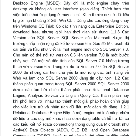
Desktop Engine (MSDE): Ðây chỉ là một engine chạy trên
desktop và không có user interface (giao diện). Thích hợp cho
việc triển khai ứng dụng ở máy client. Kích thước cơ sở dữ liệu
bị giới hạn khoảng 2 GB. Win CE : Dùng cho các ứng dụng chạy
trên Windows CE Trial: Có các tính năng của Enterprise Edition,
download free, nhưng giới hạn thời gian sử dụng. 1.1.3 Các
Version của SQL Server SQL Server của Microsoft được thị
trường chấp nhận rộng rãi kể từ version 6.5. Sau đó Microsoft đã
cải tiến và hầu như viết lại một engine mới cho SQL Server 7.0.
Cho nên có thể nói từ version 6.5 lên version 7.0 là một bước
nhảy vọt. Có một số đặc tính của SQL Server 7.0 không tương
thích với version 6.5. Trong khi đó từ Version 7.0 lên SQL Server
2000 thì những cải tiến chủ yếu là mở rộng các tính năng về
Web và làm cho SQL Server 2000 đáng tin cậy hơn. 1.2 Các
thành phần quan trọng trong SQL Server 2000 SQL Server 2000
được cấu tạo bởi nhiều thành phần như Relational Database
Engine, Analysis Service và English Query Các thành phần này
khi phối hợp với nhau tạo thành một giải pháp hoàn chỉnh giúp
cho việc lưu trữ và phân tích dữ liệu một cách dễ dàng. 1.2.1
Relational Database Engine Ðây là một engine có khả năng chứa
dữ liệu ở các quy mô khác nhau dưới dạng table và hỗ trợ tất cả
các kiểu kết nối (data connection) thông dụng của Microsoft như
ActiveX Data Objects (ADO), OLE DB, and Open Database
Connectivity (ODBC). Ngoài ra nó còn có khả năng tự điều chỉnh