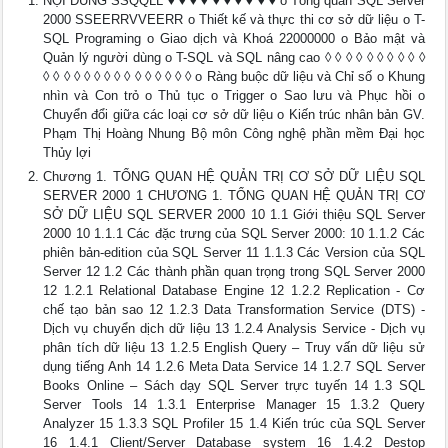
NỘI DUNG SSQQLL ♦ ♦ ♦ ♦ ♦ ♦ ♦ ♦ ♦ ♦ o Tổng quan SQL Server
2000 SSEERRVVEERR o Thiết kế và thực thi cơ sở dữ liệu o T-
SQL Programing o Giao dịch và Khoá 22000000 o Bảo mật và
Quản lý người dùng o T-SQL và SQL nâng cao ◊ ◊ ◊ ◊ ◊ ◊ ◊ ◊ ◊ ◊
◊ ◊ ◊ ◊ ◊ ◊ ◊ ◊ ◊ ◊ ◊ ◊ ◊ ◊ ◊ o Ràng buộc dữ liệu và Chỉ số o Khung
nhìn và Con trỏ o Thủ tục o Trigger o Sao lưu và Phục hồi o
Chuyển đổi giữa các loại cơ sở dữ liệu o Kiến trúc nhân bản GV.
Phạm Thị Hoàng Nhung Bộ môn Công nghệ phần mềm Đại học
Thủy lợi
Chương 1. TỔNG QUAN HỆ QUẢN TRỊ CƠ SỞ DỮ LIỆU SQL
SERVER 2000 1 CHƯƠNG 1. TỔNG QUAN HỆ QUẢN TRỊ CƠ
SỞ DỮ LIỆU SQL SERVER 2000 10 1.1 Giới thiệu SQL Server
2000 10 1.1.1 Các đặc trưng của SQL Server 2000: 10 1.1.2 Các
phiên bản-edition của SQL Server 11 1.1.3 Các Version của SQL
Server 12 1.2 Các thành phần quan trọng trong SQL Server 2000
12 1.2.1 Relational Database Engine 12 1.2.2 Replication - Cơ
chế tạo bản sao 12 1.2.3 Data Transformation Service (DTS) -
Dịch vụ chuyển dịch dữ liệu 13 1.2.4 Analysis Service - Dịch vụ
phân tích dữ liệu 13 1.2.5 English Query – Truy vấn dữ liệu sử
dụng tiếng Anh 14 1.2.6 Meta Data Service 14 1.2.7 SQL Server
Books Online – Sách dạy SQL Server trực tuyến 14 1.3 SQL
Server Tools 14 1.3.1 Enterprise Manager 15 1.3.2 Query
Analyzer 15 1.3.3 SQL Profiler 15 1.4 Kiến trúc của SQL Server
16 1.4.1 Client/Server Database system 16 1.4.2 Destop