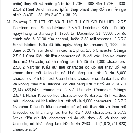
phân) thay đổi và miền giá trị từ -1.79E + 308 đến 1.79E + 308.
2.5.4.2 Real Độ chính xác (phần thập phân) thay đổi và miền giá
trị từ -3.40E + 38 đến 3.40E + 38. 23
Chương 2. THIẾT KẾ VÀ THỰC THI CƠ SỞ DỮ LIỆU 2.5.5
Datetime and Smalldatetime 2.5.5.1 Datetime Kiểu dữ liệu
ngày/tháng từ January 1, 1753, tới December 31, 9999, với độ
chính xác là 3/100 của second, hoặc 3.33 milliseconds. 2.5.5.2
Smalldatetime Kiểu dữ liệu ngày/tháng từ January 1, 1900, tới
June 6, 2079, với độ chính xác là 1 phút. 2.5.6 Character Strings
2.5.6.1 Char Kiểu dữ liệu character có độ dài xác định và không
theo mã Unicode, có khả năng lưu trữ tối đa 8,000 characters.
2.5.6.2 Varchar Kiểu dữ liệu character có độ dài thay đổi và
không theo mã Unicode, có khả năng lưu trữ tối đa 8,000
characters. 2.5.6.3 Text Kiểu dữ liệu character có độ dài thay đổi
và không theo mã Unicode, có khả năng lưu trữ tối đa 2^31 - 1
(2,147,483,647) characters. 2.5.7 Unicode Character Strings
2.5.7.1 Nchar Kiểu dữ liệu character có độ dài xác định và theo
mã Unicode, có khả năng lưu trữ tối đa 4,000 characters. 2.5.7.2
Nvarchar Kiểu dữ liệu character có độ dài thay đổi và theo mã
Unicode, có khả năng lưu trữ tối đa 4,000 characters. 2.5.7.3
Ntext Kiểu dữ liệu character có độ dài thay đổi và theo mã
Unicode, có khả năng lưu trữ tối đa 2^30 - 1 (1,073,741,823)
characters. 24