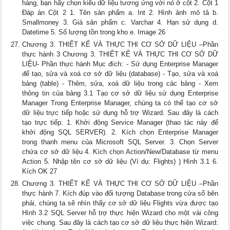
hàng, bạn hãy chọn kiểu dữ liệu tương ứng với nó ở cột 2. Cột 1
Đáp án Cột 2 1. Tên sản phẩm a. Int 2. Hình ảnh mô tả b.
Smallmoney 3. Giá sản phẩm c. Varchar 4. Hạn sử dụng d.
Datetime 5. Số lượng tồn trong kho e. Image 26
Chương 3. THIẾT KẾ VÀ THỰC THI CƠ SỞ DỮ LIỆU –Phần
thực hành 3 Chương 3. THIẾT KẾ VÀ THỰC THI CƠ SỞ DỮ
LIỆU- Phần thực hành Mục đích: - Sử dụng Enterprise Manager
để tạo, sửa và xoá cơ sở dữ liệu (database) - Tạo, sửa và xoá
bảng (table) - Thêm, sửa, xoá dữ liệu trong các bảng - Xem
thông tin của bảng 3.1 Tạo cơ sở dữ liệu sử dụng Enterprise
Manager Trong Enterprise Manager, chúng ta có thể tạo cơ sở
dữ liệu trực tiếp hoặc sử dụng hỗ trợ Wizard. Sau đây là cách
tạo trực tiếp: 1. Khởi động Service Manager (thao tác này để
khởi động SQL SERVER). 2. Kích chọn Enterprise Manager
trong thanh menu của Microsoft SQL Server. 3. Chọn Server
chứa cơ sở dữ liệu 4. Kích chọn Action/New/Database từ menu
Action 5. Nhập tên cơ sở dữ liệu (Ví dụ: Flights) ) Hình 3.1 6.
Kích OK 27
Chương 3. THIẾT KẾ VÀ THỰC THI CƠ SỞ DỮ LIỆU –Phần
thực hành 7. Kích đúp vào đối tượng Database trong cửa sổ bên
phải, chúng ta sẽ nhìn thấy cơ sở dữ liệu Flights vừa được tạo
Hình 3.2 SQL Server hỗ trợ thực hiện Wizard cho một vài công
việc chung. Sau đây là cách tạo cơ sở dữ liệu thực hiện Wizard: