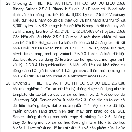
Chương 2. THIẾT KẾ VÀ THỰC THI CƠ SỞ DỮ LIỆU 2.5.8
Binary Strings 2.5.8.1 Binary Kiểu dữ liệu Binary có độ dài xác
định và khả năng lưu trữ tối đa 8,000 bytes. 2.5.8.2 Varbinary
Kiểu dữ liệu Binary có độ dài thay đổi và khả năng lưu trữ tối đa
8,000 bytes. 2.5.8.3 Image Kiểu dữ liệu Binary có độ dài thay đổi
và khả năng lưu trữ tối đa 2^31 - 1 (2,147,483,647) bytes. 2.5.9
Các kiểu dữ liệu khác 2.5.9.1 Cursor Là một tham chiếu tới một
con trỏ 2.5.9.2 Sql_variant Là kiểu dữ liệu có khả năng lưu trữ rất
nhiều kiểu dữ liệu khác nhau của SQL SERVER, ngoại trừ text,
ntext, timestamp, and sql_variant. 2.5.9.3 Table Là kiểu dữ liệu
đặc biệt được sử dụng để lưu trữ tập kết quả của một quá trình
xử lý. 2.5.9.4 Uniqueidentifier Là kiểu dữ liệu có khả năng tự
động cập nhật giá trị khi có 1 bản ghi được thêm mới (tương tự
như kiểu dữ liệu Autonumber của Microsoft Access) 25
Chương 2. THIẾT KẾ VÀ THỰC THI CƠ SỞ DỮ LIỆU 2.6 Câu
hỏi trắc nghiệm 1. Cơ sở dữ liệu hệ thống được sử dụng như là
template khi tạo tất cả các cơ sở dữ liệu mới. 2. Một cơ sở dữ
liệu trong SQL Server chứa ít nhất file? 3. Các file chứa cơ sở
dữ liệu thường được đặt ở đường dẫn ? 4. Một cơ sở dữ liệu
muốn chuyển sang thực hiện trên máy tính khác có cài SQL
Server, thông thường bạn phải copy đi những file ? 5. Những
thay đổi trong một cơ sở dữ liệu được ghi lại ở file ? 6. Dữ liệu
ở cột 1 được sử dụng để lưu trữ dữ liệu về sản phẩm của 1 cửa