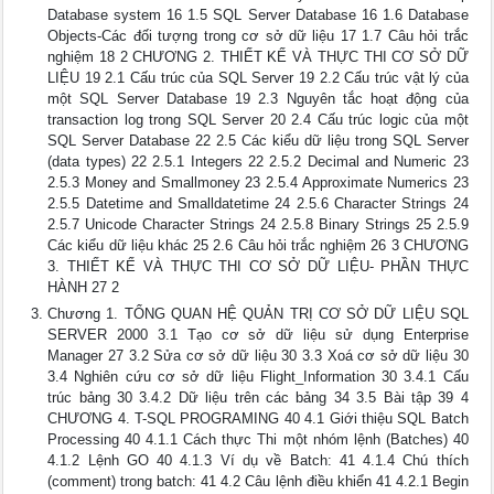
Database system 16 1.5 SQL Server Database 16 1.6 Database
Objects-Các đối tượng trong cơ sở dữ liệu 17 1.7 Câu hỏi trắc
nghiệm 18 2 CHƯƠNG 2. THIẾT KẾ VÀ THỰC THI CƠ SỞ DỮ
LIỆU 19 2.1 Cấu trúc của SQL Server 19 2.2 Cấu trúc vật lý của
một SQL Server Database 19 2.3 Nguyên tắc hoạt động của
transaction log trong SQL Server 20 2.4 Cấu trúc logic của một
SQL Server Database 22 2.5 Các kiểu dữ liệu trong SQL Server
(data types) 22 2.5.1 Integers 22 2.5.2 Decimal and Numeric 23
2.5.3 Money and Smallmoney 23 2.5.4 Approximate Numerics 23
2.5.5 Datetime and Smalldatetime 24 2.5.6 Character Strings 24
2.5.7 Unicode Character Strings 24 2.5.8 Binary Strings 25 2.5.9
Các kiểu dữ liệu khác 25 2.6 Câu hỏi trắc nghiệm 26 3 CHƯƠNG
3. THIẾT KẾ VÀ THỰC THI CƠ SỞ DỮ LIỆU- PHẦN THỰC
HÀNH 27 2
Chương 1. TỔNG QUAN HỆ QUẢN TRỊ CƠ SỞ DỮ LIỆU SQL
SERVER 2000 3.1 Tạo cơ sở dữ liệu sử dụng Enterprise
Manager 27 3.2 Sửa cơ sở dữ liệu 30 3.3 Xoá cơ sở dữ liệu 30
3.4 Nghiên cứu cơ sở dữ liệu Flight_Information 30 3.4.1 Cấu
trúc bảng 30 3.4.2 Dữ liệu trên các bảng 34 3.5 Bài tập 39 4
CHƯƠNG 4. T-SQL PROGRAMING 40 4.1 Giới thiệu SQL Batch
Processing 40 4.1.1 Cách thực Thi một nhóm lệnh (Batches) 40
4.1.2 Lệnh GO 40 4.1.3 Ví dụ về Batch: 41 4.1.4 Chú thích
(comment) trong batch: 41 4.2 Câu lệnh điều khiển 41 4.2.1 Begin