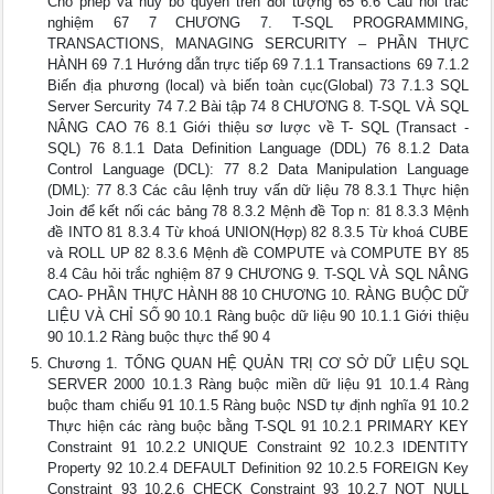
Cho phép và huỷ bỏ quyền trên đối tượng 65 6.6 Câu hỏi trắc
nghiệm 67 7 CHƯƠNG 7. T-SQL PROGRAMMING,
TRANSACTIONS, MANAGING SERCURITY – PHẦN THỰC
HÀNH 69 7.1 Hướng dẫn trực tiếp 69 7.1.1 Transactions 69 7.1.2
Biến địa phương (local) và biến toàn cục(Global) 73 7.1.3 SQL
Server Sercurity 74 7.2 Bài tập 74 8 CHƯƠNG 8. T-SQL VÀ SQL
NÂNG CAO 76 8.1 Giới thiệu sơ lược về T- SQL (Transact -
SQL) 76 8.1.1 Data Definition Language (DDL) 76 8.1.2 Data
Control Language (DCL): 77 8.2 Data Manipulation Language
(DML): 77 8.3 Các câu lệnh truy vấn dữ liệu 78 8.3.1 Thực hiện
Join để kết nối các bảng 78 8.3.2 Mệnh đề Top n: 81 8.3.3 Mệnh
đề INTO 81 8.3.4 Từ khoá UNION(Hợp) 82 8.3.5 Từ khoá CUBE
và ROLL UP 82 8.3.6 Mệnh đề COMPUTE và COMPUTE BY 85
8.4 Câu hỏi trắc nghiệm 87 9 CHƯƠNG 9. T-SQL VÀ SQL NÂNG
CAO- PHẦN THỰC HÀNH 88 10 CHƯƠNG 10. RÀNG BUỘC DỮ
LIỆU VÀ CHỈ SỐ 90 10.1 Ràng buộc dữ liệu 90 10.1.1 Giới thiệu
90 10.1.2 Ràng buộc thực thể 90 4
Chương 1. TỔNG QUAN HỆ QUẢN TRỊ CƠ SỞ DỮ LIỆU SQL
SERVER 2000 10.1.3 Ràng buộc miền dữ liệu 91 10.1.4 Ràng
buộc tham chiếu 91 10.1.5 Ràng buộc NSD tự định nghĩa 91 10.2
Thực hiện các ràng buộc bằng T-SQL 91 10.2.1 PRIMARY KEY
Constraint 91 10.2.2 UNIQUE Constraint 92 10.2.3 IDENTITY
Property 92 10.2.4 DEFAULT Definition 92 10.2.5 FOREIGN Key
Constraint 93 10.2.6 CHECK Constraint 93 10.2.7 NOT NULL