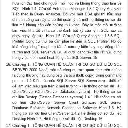
hữu ích đặc biệt cho người mới học và không thông thạo lắm về
SQL. Hình 1.4. Cửa sổ Enterprise Manager 1.3.2 Query Analyzer
Tiếp theo là Query Analyzer. Ðối với một DBA giỏi thì hầu như
chỉ cần công cụ này là có thể quản lý cả một hệ thống cơ sở dữ
liệu mà không cần đến những thứ khác. Ðây là một môi trường
làm việc khá tốt vì ta có thể đánh bất kỳ câu lệnh SQL nào và
chạy ngay lập tức. Hình 1.5. Cửa sổ Query Analyzer 1.3.3 SQL
Profiler Công cụ thứ ba cần phải kể đến là SQL Profiler. Nó có
khả năng "chụp" (capture) tất cả các sự kiện hay hoạt động diễn
ra trên một SQL server và lưu lại dưới dạng text file rất hữu dụng
trong việc kiểm soát hoạt động của SQL Server. 15
Chương 1. TỔNG QUAN HỆ QUẢN TRỊ CƠ SỞ DỮ LIỆU SQL
SERVER 2000 Ngoài một số công cụ trực quan như trên chúng
ta cũng thường hay dùng osql và bcp (bulk copy) trong command
prompt. 1.4 Kiến trúc của SQL Server SQL Server được thiết kế
để làm việc hiệu quả trên 2 môi trường: - Hệ thống cơ sở dữ liệu
Client/Server (Client/Server Database system) - Hệ thống cơ sở
dữ liệu Destop (Destop Database system) 1.4.1 Hệ thống cơ sở
dữ liệu Client/Server Server Client Software SQL Server
Database Software Network Connection Software Hình 1.6. Hệ
thống cơ sở dữ liệu Client/Server 1.4.2 Hệ thống cơ sở dữ liệu
Desktop Hình 1.7. Hệ thống cơ sở dữ liệu Desktop 16
Chương 1. TỔNG QUAN HỆ QUẢN TRỊ CƠ SỞ DỮ LIỆU SQL