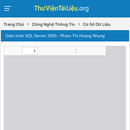
›
›
Trang Chủ
Công Nghệ Thông Tin
Cơ Sở Dữ Liệu
Giáo trình SQL Server 2000 - Phạm Thị Hoàng Nhung