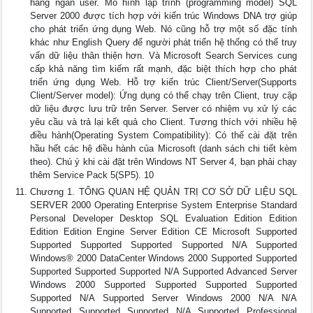
hàng ngàn user. Mô hình lập trình (programming model) SQL
Server 2000 được tích hợp với kiến trúc Windows DNA trợ giúp
cho phát triển ứng dụng Web. Nó cũng hỗ trợ một số đặc tính
khác như English Query để người phát triển hệ thống có thể truy
vấn dữ liệu thân thiện hơn. Và Microsoft Search Services cung
cấp khả năng tìm kiếm rất mạnh, đặc biệt thích hợp cho phát
triển ứng dụng Web. Hỗ trợ kiến trúc Client/Server(Supports
Client/Server model): Ứng dụng có thể chạy trên Client, truy cập
dữ liệu được lưu trữ trên Server. Server có nhiệm vụ xử lý các
yêu cầu và trả lại kết quả cho Client. Tương thích với nhiều hệ
điều hành(Operating System Compatibility): Có thể cài đặt trên
hầu hết các hệ điều hành của Microsoft (danh sách chi tiết kèm
theo). Chú ý khi cài đặt trên Windows NT Server 4, bạn phải chạy
thêm Service Pack 5(SP5). 10
Chương 1. TỔNG QUAN HỆ QUẢN TRỊ CƠ SỞ DỮ LIỆU SQL
SERVER 2000 Operating Enterprise System Enterprise Standard
Personal Developer Desktop SQL Evaluation Edition Edition
Edition Edition Engine Server Edition CE Microsoft Supported
Supported Supported Supported Supported N/A Supported
Windows® 2000 DataCenter Windows 2000 Supported Supported
Supported Supported Supported N/A Supported Advanced Server
Windows 2000 Supported Supported Supported Supported
Supported N/A Supported Server Windows 2000 N/A N/A
Supported Supported Supported N/A Supported Professional