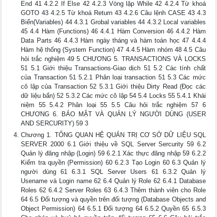
End 41 4.2.2 If Else 42 4.2.3 Vòng lặp While 42 4.2.4 Từ khoá
GOTO 43 4.2.5 Từ khoá Return 43 4.2.6 Câu lệnh CASE 43 4.3
Biến(Variables) 44 4.3.1 Grobal variables 44 4.3.2 Local variables
45 4.4 Hàm (Functions) 46 4.4.1 Hàm Conversion 46 4.4.2 Hàm
Data Parts 46 4.4.3 Hàm ngày tháng và hàm toán học 47 4.4.4
Hàm hệ thống (System Function) 47 4.4.5 Hàm nhóm 48 4.5 Câu
hỏi trắc nghiệm 49 5 CHƯƠNG 5. TRANSACTIONS VÀ LOCKS
51 5.1 Giới thiệu Transactions-Giao dịch 51 5.2 Các tính chất
của Transaction 51 5.2.1 Phân loại transaction 51 5.3 Các mức
cô lập của Transaction 52 5.3.1 Giới thiệu Dirty Read (Đọc các
dữ liệu bẩn) 52 5.3.2 Các mức cô lập 54 5.4 Locks 55 5.4.1 Khái
niệm 55 5.4.2 Phân loại 55 5.5 Câu hỏi trắc nghiệm 57 6
CHƯƠNG 6. BẢO MẬT VÀ QUẢN LÝ NGƯỜI DÙNG (USER
AND SERCURITY) 59 3
Chương 1. TỔNG QUAN HỆ QUẢN TRỊ CƠ SỞ DỮ LIỆU SQL
SERVER 2000 6.1 Giới thiệu về SQL Server Sercurity 59 6.2
Quản lý đăng nhập (Login) 59 6.2.1 Xác thực đăng nhập 59 6.2.2
Kiểm tra quyền (Permission) 60 6.2.3 Tạo Login 60 6.3 Quản lý
người dùng 61 6.3.1 SQL Server Users 61 6.3.2 Quản lý
Usename và Login name 62 6.4 Quản lý Role 62 6.4.1 Database
Roles 62 6.4.2 Server Roles 63 6.4.3 Thêm thành viên cho Role
64 6.5 Đối tượng và quyền trên đối tượng (Database Objects and
Object Permission) 64 6.5.1 Đối tượng 64 6.5.2 Quyền 65 6.5.3