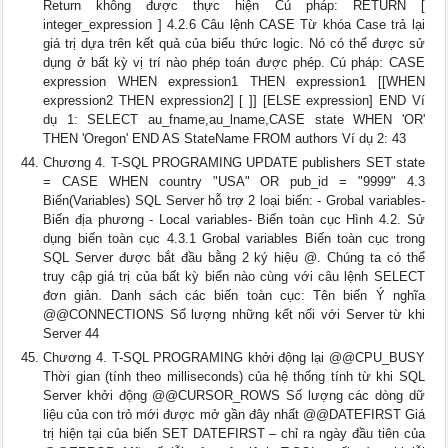
Return không được thực hiện Cú pháp: RETURN [
integer_expression ] 4.2.6 Câu lệnh CASE Từ khóa Case trả lại
giá trị dựa trên kết quả của biểu thức logic. Nó có thể được sử
dụng ở bất kỳ vị trí nào phép toán được phép. Cú pháp: CASE
expression WHEN expression1 THEN expression1 [[WHEN
expression2 THEN expression2] [ ]] [ELSE expression] END Ví
dụ 1: SELECT au_fname,au_lname,CASE state WHEN 'OR'
THEN 'Oregon' END AS StateName FROM authors Ví dụ 2: 43
Chương 4. T-SQL PROGRAMING UPDATE publishers SET state
= CASE WHEN country "USA" OR pub_id = "9999" 4.3
Biến(Variables) SQL Server hỗ trợ 2 loại biến: - Grobal variables-
Biến địa phương - Local variables- Biến toàn cục Hình 4.2. Sử
dụng biến toàn cục 4.3.1 Grobal variables Biến toàn cục trong
SQL Server được bắt đầu bằng 2 ký hiệu @. Chúng ta có thể
truy cập giá trị của bất kỳ biến nào cùng với câu lệnh SELECT
đơn giản. Danh sách các biến toàn cục: Tên biến Ý nghĩa
@@CONNECTIONS Số lượng những kết nối với Server từ khi
Server 44
Chương 4. T-SQL PROGRAMING khởi động lại @@CPU_BUSY
Thời gian (tính theo milliseconds) của hệ thống tính từ khi SQL
Server khởi động @@CURSOR_ROWS Số lượng các dòng dữ
liệu của con trỏ mới được mở gần đây nhất @@DATEFIRST Giá
trị hiện tại của biến SET DATEFIRST – chỉ ra ngày đầu tiên của