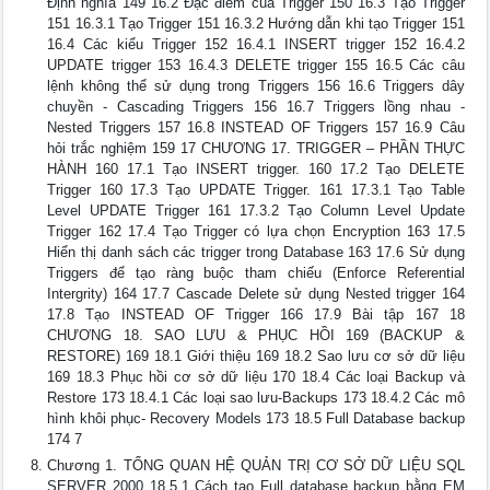
Định nghĩa 149 16.2 Đặc điểm của Trigger 150 16.3 Tạo Trigger
151 16.3.1 Tạo Trigger 151 16.3.2 Hướng dẫn khi tạo Trigger 151
16.4 Các kiểu Trigger 152 16.4.1 INSERT trigger 152 16.4.2
UPDATE trigger 153 16.4.3 DELETE trigger 155 16.5 Các câu
lệnh không thể sử dụng trong Triggers 156 16.6 Triggers dây
chuyền - Cascading Triggers 156 16.7 Triggers lồng nhau -
Nested Triggers 157 16.8 INSTEAD OF Triggers 157 16.9 Câu
hỏi trắc nghiệm 159 17 CHƯƠNG 17. TRIGGER – PHẦN THỰC
HÀNH 160 17.1 Tạo INSERT trigger. 160 17.2 Tạo DELETE
Trigger 160 17.3 Tạo UPDATE Trigger. 161 17.3.1 Tạo Table
Level UPDATE Trigger 161 17.3.2 Tạo Column Level Update
Trigger 162 17.4 Tạo Trigger có lựa chọn Encryption 163 17.5
Hiển thị danh sách các trigger trong Database 163 17.6 Sử dụng
Triggers để tạo ràng buộc tham chiếu (Enforce Referential
Intergrity) 164 17.7 Cascade Delete sử dụng Nested trigger 164
17.8 Tạo INSTEAD OF Trigger 166 17.9 Bài tập 167 18
CHƯƠNG 18. SAO LƯU & PHỤC HỒI 169 (BACKUP &
RESTORE) 169 18.1 Giới thiệu 169 18.2 Sao lưu cơ sở dữ liệu
169 18.3 Phục hồi cơ sở dữ liệu 170 18.4 Các loại Backup và
Restore 173 18.4.1 Các loại sao lưu-Backups 173 18.4.2 Các mô
hình khôi phục- Recovery Models 173 18.5 Full Database backup
174 7
Chương 1. TỔNG QUAN HỆ QUẢN TRỊ CƠ SỞ DỮ LIỆU SQL
SERVER 2000 18.5.1 Cách tạo Full database backup bằng EM