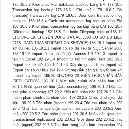
175 18.5.2 Khôi phục Full database backup bằng EM 177 18.6
Transaction log backup 178 18.6.1 Giới thiệu 178 18.6.2 Cắt
(truncate) transaction log 179 18.6.3 Điều kiện transaction log
backups 180 18.6.4 Cách tạo transaction log backup bằng EM
180 18.6.5 Khôi phục transaction log backup bằng EM 180 18.7
Differential backup 182 18.8 File hoặc Filegroup backup 183 19
CHƯƠNG 19. CHUYỂN ĐỔI GIỮA CÁC LOẠI CƠ SỞ DỮ LIỆU
(DTS- DATA TRANSFORMATION SERVICE) 185 19.1 Import cơ
sở dữ liệu 185 19.1.1 Import cơ sở dữ liệu từ SQL Server 2000
185 19.1.2 Import từ cơ sở dữ liệu Access 191 19.1.3 Import từ
tập tin Excel 192 19.1.4 Import từ tập tin dạng Text 192 19.2
Export cơ sở dữ liệu 194 19.3 Xây dựng lịch trình Import và
Export cơ sở dữ liệu 194 19.4 Những điều cần giải quyết sau khi
Import hay Export 195 20 CHƯƠNG 20. KIẾN TRÚC NHÂN BẢN
(REPLICATION) 196 20.1 Mục tiêu chính của nhân bản 196
20.1.1 Nhất quán dữ liệu (Data consistency) 196 20.1.2 Độc lập
site (site autonomy) 197 20.2 Kiến trúc nhân bản 197 20.2.1 Các
thành phần chính của nhân bản: 197 20.2.2 Chiều di chuyển dữ
liệu 198 20.3 Tác nhân (Agent) 199 20.4 Các loại nhân bản 200
20.5 Nhân bản snapshot(Snapshot replication) 200 20.5.1 Giới
thiệu 200 20.5.2 Tác nhân (agent) 201 20.6 Nhân bản giao dịch
(transactional replication) 202 20.6.1 Giới thiệu 202 20.6.2 Tác
nhân (agent) 202 20.6.3 Thu dọn trong nhân bản transaction 204