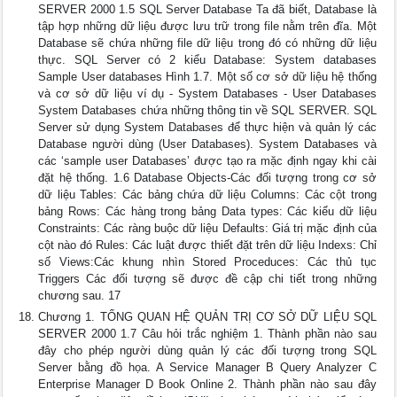
SERVER 2000 1.5 SQL Server Database Ta đã biết, Database là
tập hợp những dữ liệu được lưu trữ trong file nằm trên đĩa. Một
Database sẽ chứa những file dữ liệu trong đó có những dữ liệu
thực. SQL Server có 2 kiểu Database: System databases
Sample User databases Hình 1.7. Một số cơ sở dữ liệu hệ thống
và cơ sở dữ liệu ví dụ - System Databases - User Databases
System Databases chứa những thông tin về SQL SERVER. SQL
Server sử dụng System Databases để thực hiện và quản lý các
Database người dùng (User Databases). System Databases và
các ‘sample user Databases’ được tạo ra mặc định ngay khi cài
đặt hệ thống. 1.6 Database Objects-Các đối tượng trong cơ sở
dữ liệu Tables: Các bảng chứa dữ liệu Columns: Các cột trong
bảng Rows: Các hàng trong bảng Data types: Các kiểu dữ liệu
Constraints: Các ràng buộc dữ liệu Defaults: Giá trị mặc định của
cột nào đó Rules: Các luật được thiết đặt trên dữ liệu Indexs: Chỉ
số Views:Các khung nhìn Stored Proceduces: Các thủ tục
Triggers Các đối tượng sẽ được đề cập chi tiết trong những
chương sau. 17
Chương 1. TỔNG QUAN HỆ QUẢN TRỊ CƠ SỞ DỮ LIỆU SQL
SERVER 2000 1.7 Câu hỏi trắc nghiệm 1. Thành phần nào sau
đây cho phép người dùng quản lý các đối tượng trong SQL
Server bằng đồ họa. A Service Manager B Query Analyzer C
Enterprise Manager D Book Online 2. Thành phần nào sau đây