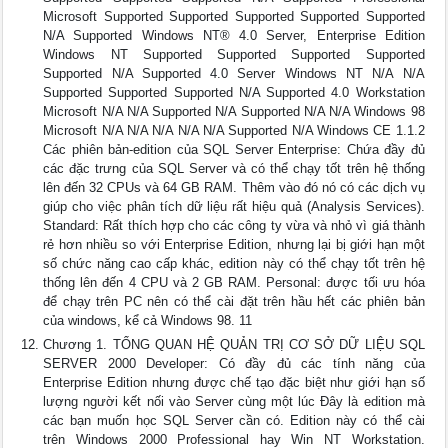
Microsoft Supported Supported Supported Supported Supported
N/A Supported Windows NT® 4.0 Server, Enterprise Edition
Windows NT Supported Supported Supported Supported
Supported N/A Supported 4.0 Server Windows NT N/A N/A
Supported Supported Supported N/A Supported 4.0 Workstation
Microsoft N/A N/A Supported N/A Supported N/A N/A Windows 98
Microsoft N/A N/A N/A N/A N/A Supported N/A Windows CE 1.1.2
Các phiên bản-edition của SQL Server Enterprise: Chứa đầy đủ
các đặc trưng của SQL Server và có thể chạy tốt trên hệ thống
lên đến 32 CPUs và 64 GB RAM. Thêm vào đó nó có các dịch vụ
giúp cho việc phân tích dữ liệu rất hiệu quả (Analysis Services).
Standard: Rất thích hợp cho các công ty vừa và nhỏ vì giá thành
rẻ hơn nhiều so với Enterprise Edition, nhưng lại bị giới hạn một
số chức năng cao cấp khác, edition này có thể chạy tốt trên hệ
thống lên đến 4 CPU và 2 GB RAM. Personal: được tối ưu hóa
để chạy trên PC nên có thể cài đặt trên hầu hết các phiên bản
của windows, kể cả Windows 98. 11
Chương 1. TỔNG QUAN HỆ QUẢN TRỊ CƠ SỞ DỮ LIỆU SQL
SERVER 2000 Developer: Có đầy đủ các tính năng của
Enterprise Edition nhưng được chế tạo đặc biệt như giới hạn số
lượng người kết nối vào Server cùng một lúc Ðây là edition mà
các bạn muốn học SQL Server cần có. Edition này có thể cài
trên Windows 2000 Professional hay Win NT Workstation.