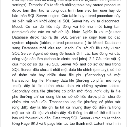
settings). Tempdb: Chứa tất cả những table hay stored procedure
được tạm thời tạo ra trong quá trình làm việc bởi user hay do
bản thân SQL Server engine. Các table hay stored procedure này
sẽ biến mất khi khởi động lại SQL Server hay khi ta disconnect.
Model: Cơ sở dữ liệu này đóng vai trò như một bảng tạm
(template) cho các cơ sở dữ liệu khác. Nghĩa là khi một user
Database được tạo ra thì SQL Server sẽ copy toàn bộ các
system objects (tables, stored procedures ) từ Model Database
sang Database mới vừa tạo. Msdb: Cơ sở dữ liệu này được
SQL Server Agent sử dụng để hoạch định các báo động và các
công việc cần làm (schedule alerts and jobs). 2.2 Cấu trúc vật lý
của một cơ sở dữ liệu SQL Server Mỗi một cơ sở dữ liệu trong
SQL Server đều chứa ít nhất một data file chính (primary), có thể
có thêm một hay nhiều data file phụ (Secondary) và một
transaction log file. Primary data file (thường có phần mở rộng
.mdf): đây là file chính chứa data và những system tables.
Secondary data file (thường có phần mở rộng .ndf): đây là file
phụ thường chỉ sử dụng khi cơ sở dữ liệu được phân chia để
chứa trên nhiều dĩa. Transaction log file (thường có phần mở
rộng .ldf): đây là file ghi lại tất cả những thay đổi diễn ra trong
một cơ sở dữ liệu và chứa đầy đủ thông tin để có thể roll back
hay roll forward khi cần. Data trong SQL Server được chứa thành
từng Page 8KB và 8 page liên tục tạo thành một Extent như hình