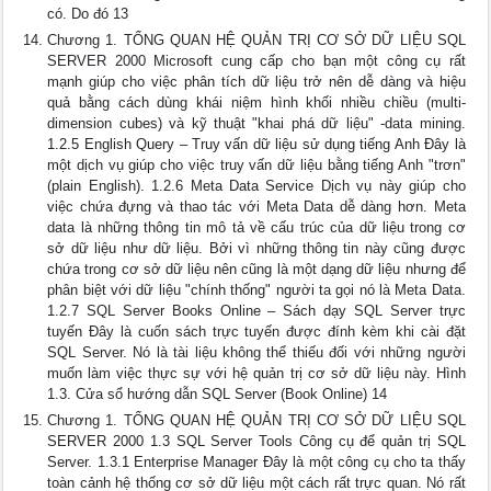
có. Do đó 13
Chương 1. TỔNG QUAN HỆ QUẢN TRỊ CƠ SỞ DỮ LIỆU SQL
SERVER 2000 Microsoft cung cấp cho bạn một công cụ rất
mạnh giúp cho việc phân tích dữ liệu trở nên dễ dàng và hiệu
quả bằng cách dùng khái niệm hình khối nhiều chiều (multi-
dimension cubes) và kỹ thuật "khai phá dữ liệu" -data mining.
1.2.5 English Query – Truy vấn dữ liệu sử dụng tiếng Anh Ðây là
một dịch vụ giúp cho việc truy vấn dữ liệu bằng tiếng Anh "trơn"
(plain English). 1.2.6 Meta Data Service Dịch vụ này giúp cho
việc chứa đựng và thao tác với Meta Data dễ dàng hơn. Meta
data là những thông tin mô tả về cấu trúc của dữ liệu trong cơ
sở dữ liệu như dữ liệu. Bởi vì những thông tin này cũng được
chứa trong cơ sở dữ liệu nên cũng là một dạng dữ liệu nhưng để
phân biệt với dữ liệu "chính thống" người ta gọi nó là Meta Data.
1.2.7 SQL Server Books Online – Sách dạy SQL Server trực
tuyến Đây là cuốn sách trực tuyến được đính kèm khi cài đặt
SQL Server. Nó là tài liệu không thể thiếu đối với những người
muốn làm việc thực sự với hệ quản trị cơ sở dữ liệu này. Hình
1.3. Cửa sổ hướng dẫn SQL Server (Book Online) 14
Chương 1. TỔNG QUAN HỆ QUẢN TRỊ CƠ SỞ DỮ LIỆU SQL
SERVER 2000 1.3 SQL Server Tools Công cụ để quản trị SQL
Server. 1.3.1 Enterprise Manager Ðây là một công cụ cho ta thấy
toàn cảnh hệ thống cơ sở dữ liệu một cách rất trực quan. Nó rất