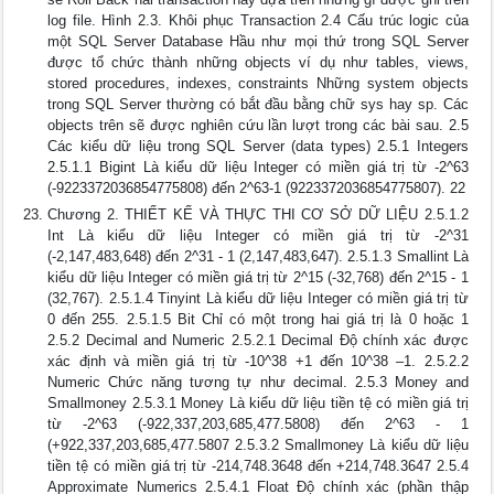
log file. Hình 2.3. Khôi phục Transaction 2.4 Cấu trúc logic của
một SQL Server Database Hầu như mọi thứ trong SQL Server
được tổ chức thành những objects ví dụ như tables, views,
stored procedures, indexes, constraints Những system objects
trong SQL Server thường có bắt đầu bằng chữ sys hay sp. Các
objects trên sẽ được nghiên cứu lần lượt trong các bài sau. 2.5
Các kiểu dữ liệu trong SQL Server (data types) 2.5.1 Integers
2.5.1.1 Bigint Là kiểu dữ liệu Integer có miền giá trị từ -2^63
(-9223372036854775808) đến 2^63-1 (9223372036854775807). 22
Chương 2. THIẾT KẾ VÀ THỰC THI CƠ SỞ DỮ LIỆU 2.5.1.2
Int Là kiểu dữ liệu Integer có miền giá trị từ -2^31
(-2,147,483,648) đến 2^31 - 1 (2,147,483,647). 2.5.1.3 Smallint Là
kiểu dữ liệu Integer có miền giá trị từ 2^15 (-32,768) đến 2^15 - 1
(32,767). 2.5.1.4 Tinyint Là kiểu dữ liệu Integer có miền giá trị từ
0 đến 255. 2.5.1.5 Bit Chỉ có một trong hai giá trị là 0 hoặc 1
2.5.2 Decimal and Numeric 2.5.2.1 Decimal Độ chính xác được
xác định và miền giá trị từ -10^38 +1 đến 10^38 –1. 2.5.2.2
Numeric Chức năng tương tự như decimal. 2.5.3 Money and
Smallmoney 2.5.3.1 Money Là kiểu dữ liệu tiền tệ có miền giá trị
từ -2^63 (-922,337,203,685,477.5808) đến 2^63 - 1
(+922,337,203,685,477.5807 2.5.3.2 Smallmoney Là kiểu dữ liệu
tiền tệ có miền giá trị từ -214,748.3648 đến +214,748.3647 2.5.4
Approximate Numerics 2.5.4.1 Float Độ chính xác (phần thập