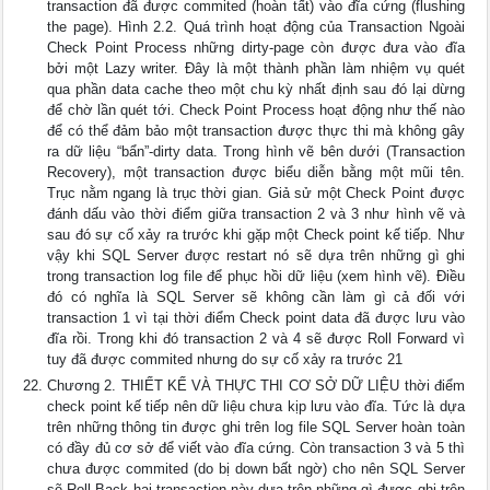
transaction đã được commited (hoàn tất) vào đĩa cứng (flushing
the page). Hình 2.2. Quá trình hoạt động của Transaction Ngoài
Check Point Process những dirty-page còn được đưa vào đĩa
bởi một Lazy writer. Ðây là một thành phần làm nhiệm vụ quét
qua phần data cache theo một chu kỳ nhất định sau đó lại dừng
để chờ lần quét tới. Check Point Process hoạt động như thế nào
để có thể đảm bảo một transaction được thực thi mà không gây
ra dữ liệu “bẩn”-dirty data. Trong hình vẽ bên dưới (Transaction
Recovery), một transaction được biểu diễn bằng một mũi tên.
Trục nằm ngang là trục thời gian. Giả sử một Check Point được
đánh dấu vào thời điểm giữa transaction 2 và 3 như hình vẽ và
sau đó sự cố xảy ra trước khi gặp một Check point kế tiếp. Như
vậy khi SQL Server được restart nó sẽ dựa trên những gì ghi
trong transaction log file để phục hồi dữ liệu (xem hình vẽ). Ðiều
đó có nghĩa là SQL Server sẽ không cần làm gì cả đối với
transaction 1 vì tại thời điểm Check point data đã được lưu vào
đĩa rồi. Trong khi đó transaction 2 và 4 sẽ được Roll Forward vì
tuy đã được commited nhưng do sự cố xảy ra trước 21
Chương 2. THIẾT KẾ VÀ THỰC THI CƠ SỞ DỮ LIỆU thời điểm
check point kế tiếp nên dữ liệu chưa kịp lưu vào đĩa. Tức là dựa
trên những thông tin được ghi trên log file SQL Server hoàn toàn
có đầy đủ cơ sở để viết vào đĩa cứng. Còn transaction 3 và 5 thì
chưa được commited (do bị down bất ngờ) cho nên SQL Server
sẽ Roll Back hai transaction này dựa trên những gì được ghi trên