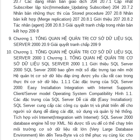
20.7 Các dạng nhân bản giao dịch 204 20.7.1 Cập nhật
Subscriber lập tức(Immediate_Updating Subscriber) 204 20.7.2
Nhân bản những thực thi của Stored procedure 207 20.8 Nhân
bản kết hợp (Merge replication) 207 20.8.1 Giới thiệu 207 20.8.2
Tác nhân (agent) 208 20.8.3 Giải quyết tranh chấp trong nhân bản
kết hợp 209 8
Chương 1. TỔNG QUAN HỆ QUẢN TRỊ CƠ SỞ DỮ LIỆU SQL
SERVER 2000 20.9 Giải quyết tranh chấp 209 9
Chương 1. TỔNG QUAN HỆ QUẢN TRỊ CƠ SỞ DỮ LIỆU SQL
SERVER 2000 1 Chương 1. TỔNG QUAN HỆ QUẢN TRỊ CƠ
SỞ DỮ LIỆU SQL SERVER 2000 1.1 Giới thiệu SQL Server
2000 SQL Server 2000 bao gồm một số đặc trưng tạo nên một
Hệ quản trị cơ sở dữ liệu đáp ứng được yêu cầu rất cao trong
thực thi cơ sở dữ liệu. 1.1.1 Các đặc trưng của SQL Server
2000: Easy Installation Integration with Internet Supports
Client/Server model Operating System Compatibility Hình 1.1.
Các đặc trưng của SQL Server Dễ cài đặt (Easy Installation):
SQL Server cung cấp các công cụ quản trị và phát triển để cho
người sử dụng dễ dàng cài đặt, sử dụng và quản lý hệ thống.
Tích hợp với Internet(Integration with Internet): SQL Server 2000
database engine hỗ trợ XML. Nó được tối ưu để có thể chạy trên
môi trường cơ sở dữ liệu rất lớn (Very Large Database
Environment) lên đến Tera-Byte và có thể phục vụ cùng lúc cho