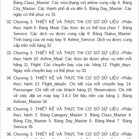
Bảng Class_Master: Các mức(hạng vé) airline cung cấp 4. Bảng
City_Master: Các thành phố đi và đến 5. Bảng Day_Master: Các
ngày có thể phục vụ 31
Chương 3. THIẾT KẾ VÀ THỰC THI CƠ SỞ DỮ LIỆU –Phần
thực hành 6. Bảng Meal: Các thức ăn có thể lựa chọn 7. Bảng
Service: Các dịch vụ được cung cấp 8. Bảng Status_Master:
Tình trạng của vé máy bay 9. Airline_Service: Dịch vụ được cung
cấp trên mỗi hãng 32
Chương 3. THIẾT KẾ VÀ THỰC THI CƠ SỞ DỮ LIỆU –Phần
thực hành 10. Airline_Meal: Các thức ăn được phục vụ trên mỗi
hãng 11. Flight: Các chuyến bay của các hãng 12. Flight_days:
Ngày mỗi chuyến bay có thể phục vụ 33
Chương 3. THIẾT KẾ VÀ THỰC THI CƠ SỞ DỮ LIỆU –Phần
thực hành 13. Flight_details: Chi tiết của mỗi chuyến bay 14.
Passenger: Chi tiết về các khách hàng 15. Reservation: Chi tiết
về việc đặt vé máy bay 3.4.2 Dữ liệu trên các bảng 1. Bảng
Airlines_Master 34
Chương 3. THIẾT KẾ VÀ THỰC THI CƠ SỞ DỮ LIỆU –Phần
thực hành 2. Bảng Category_Master 3. Bảng Class_Master 4.
Bảng City_Master 5. Bảng Day_Master 6. Bảng Meal 7. Bảng
Service 35
Chương 3. THIẾT KẾ VÀ THỰC THI CƠ SỞ DỮ LIỆU –Phần