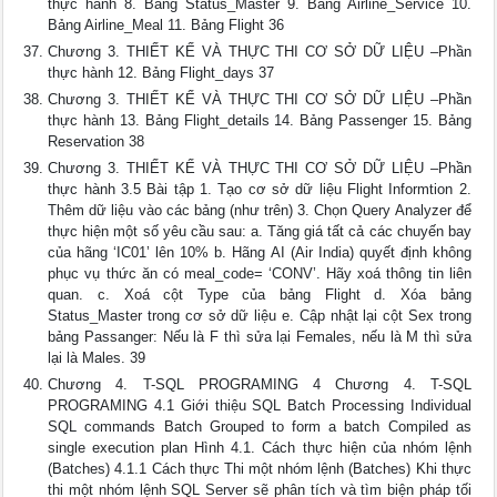
thực hành 8. Bảng Status_Master 9. Bảng Airline_Service 10.
Bảng Airline_Meal 11. Bảng Flight 36
Chương 3. THIẾT KẾ VÀ THỰC THI CƠ SỞ DỮ LIỆU –Phần
thực hành 12. Bảng Flight_days 37
Chương 3. THIẾT KẾ VÀ THỰC THI CƠ SỞ DỮ LIỆU –Phần
thực hành 13. Bảng Flight_details 14. Bảng Passenger 15. Bảng
Reservation 38
Chương 3. THIẾT KẾ VÀ THỰC THI CƠ SỞ DỮ LIỆU –Phần
thực hành 3.5 Bài tập 1. Tạo cơ sở dữ liệu Flight Informtion 2.
Thêm dữ liệu vào các bảng (như trên) 3. Chọn Query Analyzer để
thực hiện một số yêu cầu sau: a. Tăng giá tất cả các chuyến bay
của hãng ‘IC01’ lên 10% b. Hãng AI (Air India) quyết định không
phục vụ thức ăn có meal_code= ‘CONV’. Hãy xoá thông tin liên
quan. c. Xoá cột Type của bảng Flight d. Xóa bảng
Status_Master trong cơ sở dữ liệu e. Cập nhật lại cột Sex trong
bảng Passanger: Nếu là F thì sửa lại Females, nếu là M thì sửa
lại là Males. 39
Chương 4. T-SQL PROGRAMING 4 Chương 4. T-SQL
PROGRAMING 4.1 Giới thiệu SQL Batch Processing Individual
SQL commands Batch Grouped to form a batch Compiled as
single execution plan Hình 4.1. Cách thực hiện của nhóm lệnh
(Batches) 4.1.1 Cách thực Thi một nhóm lệnh (Batches) Khi thực
thi một nhóm lệnh SQL Server sẽ phân tích và tìm biện pháp tối