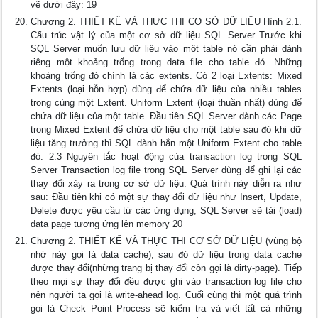
vẽ dưới đây: 19
Chương 2. THIẾT KẾ VÀ THỰC THI CƠ SỞ DỮ LIỆU Hình 2.1.
Cấu trúc vật lý của một cơ sở dữ liệu SQL Server Trước khi
SQL Server muốn lưu dữ liệu vào một table nó cần phải dành
riêng một khoảng trống trong data file cho table đó. Những
khoảng trống đó chính là các extents. Có 2 loại Extents: Mixed
Extents (loại hỗn hợp) dùng để chứa dữ liệu của nhiều tables
trong cùng một Extent. Uniform Extent (loại thuần nhất) dùng để
chứa dữ liệu của một table. Ðầu tiên SQL Server dành các Page
trong Mixed Extent để chứa dữ liệu cho một table sau đó khi dữ
liệu tăng trưởng thì SQL dành hẳn một Uniform Extent cho table
đó. 2.3 Nguyên tắc hoạt động của transaction log trong SQL
Server Transaction log file trong SQL Server dùng để ghi lại các
thay đổi xảy ra trong cơ sở dữ liệu. Quá trình này diễn ra như
sau: Đầu tiên khi có một sự thay đổi dữ liệu như Insert, Update,
Delete được yêu cầu từ các ứng dụng, SQL Server sẽ tải (load)
data page tương ứng lên memory 20
Chương 2. THIẾT KẾ VÀ THỰC THI CƠ SỞ DỮ LIỆU (vùng bộ
nhớ này gọi là data cache), sau đó dữ liệu trong data cache
được thay đổi(những trang bị thay đổi còn gọi là dirty-page). Tiếp
theo mọi sự thay đổi đều được ghi vào transaction log file cho
nên người ta gọi là write-ahead log. Cuối cùng thì một quá trình
gọi là Check Point Process sẽ kiểm tra và viết tất cả những