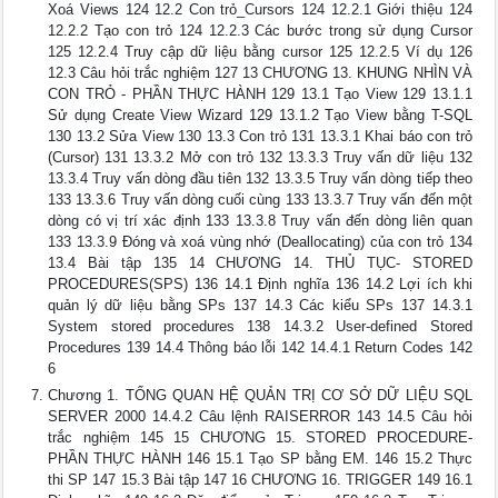
Xoá Views 124 12.2 Con trỏ_Cursors 124 12.2.1 Giới thiệu 124
12.2.2 Tạo con trỏ 124 12.2.3 Các bước trong sử dụng Cursor
125 12.2.4 Truy cập dữ liệu bằng cursor 125 12.2.5 Ví dụ 126
12.3 Câu hỏi trắc nghiệm 127 13 CHƯƠNG 13. KHUNG NHÌN VÀ
CON TRỎ - PHẦN THỰC HÀNH 129 13.1 Tạo View 129 13.1.1
Sử dụng Create View Wizard 129 13.1.2 Tạo View bằng T-SQL
130 13.2 Sửa View 130 13.3 Con trỏ 131 13.3.1 Khai báo con trỏ
(Cursor) 131 13.3.2 Mở con trỏ 132 13.3.3 Truy vấn dữ liệu 132
13.3.4 Truy vấn dòng đầu tiên 132 13.3.5 Truy vấn dòng tiếp theo
133 13.3.6 Truy vấn dòng cuối cùng 133 13.3.7 Truy vấn đến một
dòng có vị trí xác định 133 13.3.8 Truy vấn đến dòng liên quan
133 13.3.9 Đóng và xoá vùng nhớ (Deallocating) của con trỏ 134
13.4 Bài tập 135 14 CHƯƠNG 14. THỦ TỤC- STORED
PROCEDURES(SPS) 136 14.1 Định nghĩa 136 14.2 Lợi ích khi
quản lý dữ liệu bằng SPs 137 14.3 Các kiểu SPs 137 14.3.1
System stored procedures 138 14.3.2 User-defined Stored
Procedures 139 14.4 Thông báo lỗi 142 14.4.1 Return Codes 142
6
Chương 1. TỔNG QUAN HỆ QUẢN TRỊ CƠ SỞ DỮ LIỆU SQL
SERVER 2000 14.4.2 Câu lệnh RAISERROR 143 14.5 Câu hỏi
trắc nghiệm 145 15 CHƯƠNG 15. STORED PROCEDURE-
PHẦN THỰC HÀNH 146 15.1 Tạo SP bằng EM. 146 15.2 Thực
thi SP 147 15.3 Bài tập 147 16 CHƯƠNG 16. TRIGGER 149 16.1