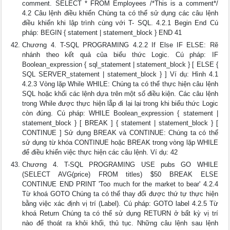
comment. SELECT * FROM Employees /*This is a comment*/
4.2 Câu lệnh điều khiển Chúng ta có thể sử dụng các câu lệnh
điều khiển khi lập trình cùng với T- SQL. 4.2.1 Begin End Cú
pháp: BEGIN { statement | statement_block } END 41
Chương 4. T-SQL PROGRAMING 4.2.2 If Else IF ELSE: Rẽ
nhánh theo kết quả của biểu thức Logic. Cú pháp: IF
Boolean_expression { sql_statement | statement_block } [ ELSE {
SQL SERVER_statement | statement_block } ] Ví dụ: Hình 4.1
4.2.3 Vòng lặp While WHILE: Chúng ta có thể thực hiện câu lệnh
SQL hoặc khối các lệnh dựa trên một số điều kiện. Các câu lệnh
trong While được thực hiện lẵp đi lại lại trong khi biểu thức Logic
còn đúng. Cú pháp: WHILE Boolean_expression { statement |
statement_block } [ BREAK ] { statement | statement_block } [
CONTINUE ] Sử dụng BREAK và CONTINUE: Chúng ta có thể
sử dụng từ khóa CONTINUE hoặc BREAK trong vòng lặp WHILE
để điều khiển việc thực hiện các câu lệnh. Ví dụ: 42
Chương 4. T-SQL PROGRAMING USE pubs GO WHILE
(SELECT AVG(price) FROM titles) $50 BREAK ELSE
CONTINUE END PRINT 'Too much for the market to bear' 4.2.4
Từ khoá GOTO Chúng ta có thể thay đổi được thứ tự thực hiện
bằng việc xác định vị trí (Label). Cú pháp: GOTO label 4.2.5 Từ
khoá Return Chúng ta có thể sử dụng RETURN ở bất kỳ vị trí
nào để thoát ra khỏi khối, thủ tục. Những câu lệnh sau lệnh