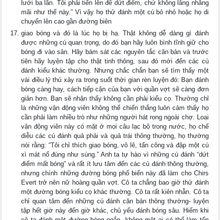
lưới ba lần. Tôi phải tiến lên để dứt điểm, chứ không lằng nhằng
mãi như thế này.” Vì vậy họ thử đánh một cú bỏ nhỏ hoặc họ di
chuyển lên cao gần đường biên
giao bóng và đó là lúc họ bị hạ. Thật không dễ dàng gì đánh
được những cú quan trọng, do đó bạn hãy luôn bình tĩnh giữ cho
bóng đi vào sân. Hãy bám sát các nguyên tắc căn bản và trước
tiên hãy luyện tập cho thật tinh thông, sau đó mới đến các cú
đánh kiểu khác thường. Nhưng chắc chắn bạn sẽ tìm thấy một
vài điều lý thú xảy ra trong suốt thời gian rèn luyện đó: Bạn đánh
bóng càng hay, cách tiếp cận của bạn với quần vợt sẽ càng đơn
giản hơn. Bạn sẽ nhận thấy không cần phải kiểu cọ. Thường chỉ
là những vận động viên không thể chiến thắng luôn cảm thấy họ
cần phải làm nhiều trò như những người hát rong ngoài chợ. Loại
vận động viên này có mặt ở mọi câu lạc bộ trong nước, họ chế
diễu các cú đánh quả phải và quả trái thông thường, họ thường
nói rằng: “Tôi chỉ thích giao bóng, vô lê, tấn công và đập một cú
xì mát nổ đùng như súng.” Anh ta tự hào vì những cú đánh “dứt
điểm mất bóng” và rất ít lưu tâm đến các cú đánh thông thường,
nhưng chính những đường bóng phổ biến này đã làm cho Chirs
Evert trở nên nữ hoàng quần vợt. Cô ta chẳng bao giờ thử đánh
một đường bóng kiểu cọ khác thường. Cô ta rất kiên nhẫn. Cô ta
chỉ quan tâm đến những cú đánh căn bản thông thường- luyện
tập hết giờ này đến giờ khác, chủ yếu đánh bóng sâu. Hiếm khi
cô ta đánh một đường bóng ngắn, không một ai có thể làm tổn