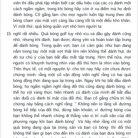
viên thi đấu phải tập nhận biết các dấu hiệu của các cú đánh một
cách ngấm ngầm, trong khi bóng hãy còn ở xa điểm mà họ định
đánh bóng. Cố gắng làm cho mọi người luôn tập trung theo dõi
bóng chạm vào mặt vợt càng lâu càng tốt là một điểu khó khăn.
Vì một thứ, quả bóng quần vợt nhỏ hơn người ta
nghĩ rất nhiều. Quả bóng golf tuy nhỏ xíu và đầu gậy đánh cũng
nhỏ, nhưng khi đánh, bạn được đứng yên và hoàn toàn tập trung
để đánh bóng. Trong quần vợt, bạn có cảm giác như bạn đang
nắm trong tay một mặt vợt thật lớn nên không thể đánh hụt, do
đó sự chú ý của bạn bắt đầu mất tập trung. Hơn thế nữa, mọi
người có khuynh hướng nhìn vào đối thủ hơn là nhìn vào bóng.
Trên thực tế, có một nguyên lý- cho tới nay hãy còn chưa được
chứng minh- rằng một số vận động viên nghĩ rằng có hai quả
bóng đồng thời đang qua lại trong sân. Ngay khi họ bắt đầu đánh
bóng, họ ngấm ngầm nghĩ rằng đối thủ cũng đang đánh bóng, vì
thế họ vội vàng thực hiện nhanh cú đánh của mình để bắt đầu
săn đuổi cú đánh bí mật của đối thủ. Bạn cố gắng chữa trị hội
chứng này bằng cách nghĩ rằng: “ Không nên lo lắng về đường
bóng kế tiếp của đối thủ, đừng băn khoăn, vì đường bóng của
bạn không thể nhanh chóng đi thẳng vào vị trí cuối sân của đối
phương ngay khi bạn đánh bóng”. Và hãy nhớ rằng chỉ có một
quả bóng đang qua lại trong sân và bạn có bóng- thì đối thủ
không thể làm gì bạn cho đến khi cú đánh của bạn đưa bóng rơi