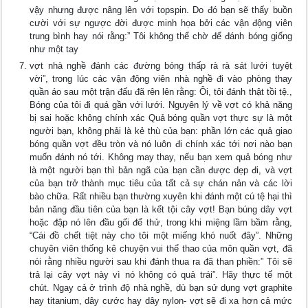
vậy nhưng được nâng lên với topspin. Do đó bạn sẽ thấy buồn
cười với sự ngược đời được minh họa bởi các vận động viên
trung bình hay nói rằng:” Tôi không thể chờ để đánh bóng giống
như một tay
vợt nhà nghề đánh các đường bóng thấp rà rà sát lưới tuyệt
vời”, trong lúc các vận động viên nhà nghề đi vào phòng thay
quần áo sau một trận đấu đã rên lên rằng: Ôi, tôi đánh thật tồi tệ.,
Bóng của tôi đi quá gần với lưới. Nguyên lý về vợt có khả năng
bị sai hoặc không chính xác Quả bóng quần vợt thực sự là một
người bạn, không phải là kẻ thù của bạn: phần lớn các quả giao
bóng quần vợt đều tròn và nó luôn đi chính xác tới nơi nào bạn
muốn đánh nó tới. Không may thay, nếu bạn xem quả bóng như
là một người bạn thì bản ngã của bạn cần được dẹp đi, và vợt
của bạn trở thành mục tiêu của tất cả sự chán nản và các lời
bào chữa. Rất nhiều bạn thường xuyên khi đánh một cú tệ hại thì
bản năng đầu tiên của bạn là kết tội cây vợt! Bạn búng dây vợt
hoặc đập nó lên đầu gối để thử, trong khi miệng lầm bầm rằng,
“Cái đồ chết tiệt này cho tôi một miếng khó nuốt đây”. Những
chuyên viên thống kê chuyện vui thể thao của môn quần vợt, đã
nói rằng nhiều người sau khi đánh thua ra đã than phiền:” Tôi sẽ
trả lại cây vợt này vì nó không có quả trái”. Hãy thực tế một
chút. Ngay cả ở trình độ nhà nghề, dù bạn sử dụng vợt graphite
hay titanium, dây cước hay dây nylon- vợt sẽ đi xa hơn cả mức