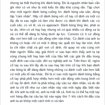
nhưng lại thất thường khi đánh bóng. Đó là nguyên nhân bạn cần
ghi nhớ có vẻ như là một kiểu thi đấu khá cứng rắn. Tập chơi
như một người đánh bóng cuồng tín, đánh bóng vào sân, đừng
tập “cảm nhận”. Hãy cố đánh bóng với cổ tay cố định và một cú
lấy đà ra sau ngắn và làm chủ được cú đánh khi đánh các cú
cuối sân, cú vô lê, và cú approach. Đánh bóng lỏng lẻo, phát ra
tự do, nhìn có vẻ hay hay nhưng nó có quá nhiều cử động xa lạ
và có thể dễ dàng bị hỏng dưới áp lực. Connors có ít cử động
đầu vợt hơn bất cứ vận động viên nào khác. Cú đánh của anh ta
không có hoặc chỉ có một ít động tác quất tới hay lăn tròn. Anh
ta chỉ nắm chặt và giữ vợt cố định, rồi quay nó vào cùng với
thân người. Điều này giải thích vì sao bạn nhìn thấy anh ta tại
vòng chung kết hay bán kết của hầu hết các giải thi đấu trong
suốt đỉnh cao của cuộc đời sự nghiệp anh ta. Trên thực tế, ngửa
cổ tay ra sau khi lấy đà ra sau hay lăn tròn cổ tay khi bạn đánh
vào bóng là dễ dàng đánh hỏng những cú đánh cuối sân hơn bất
cứ một yếu tố nào khác. Đó là vì sao một người đánh bóng bằng
cổ tay phải phối hợp nhiều hơn một vận động viên trung bình có
cổ tay ổn định. Anh ta phải trông cậy vào sự đảm nhận, và do đó
anh ta chỉ tốt như sự cảm nhận này vào một ngày đặc biệt nào
đó: khi anh ta mất nó, anh ta mất tất cả. Anh ta có thể hạ một tay
vợt hàng đầu tại câu lạc bộ vào ngày thứ 7- khi cách thi đấu của
anh ta an khớp một cách tinh vi và tâm