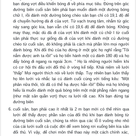
bạn dùng vợt điều khiển bóng đi về phía mục tiêu. Đứng trên góc
đường biên cuối sân bên phải bạn muốn đánh một đường bóng
chữ I, rồi đánh một đường bóng chéo sân bạn chỉ có 19,1 độ để
di chuyển hướng đà đi của vợt. Từ vạch trung tâm, nhắm từ góc
này sang góc kia, bạn vẫn chỉ có 19,6 độ để đánh bóng. Không
may thay, mặc dù đà đi của vợt khi đánh một cú chữ I từ cuối
sân phải thực sự giống đà đi của vợt khi đánh một cú đường
chéo từ cuối sân, đó không phải là cách mà phần lớn mọi người
đánh bóng. Khi đối thủ của họ đứng ở một góc họ nghĩ rằng:”Tôi
nắm được anh ta rồi!” và họ tiến hành một cú đánh 180 độ và họ
đẩy bóng đi ngang ra ngoài 3cm. “ Họ là những người hiếm khi
có cơ hội thi đấu với đối thủ ở vòng kế tiếp. Khái niệm về lưới
“thấp” Mọi người thích nói về lưới thấp. Tuy nhiên bạn luôn thấy
họ lên lưới và nhắc lại cú đánh cuối cùng với tiếng kêu: “Một
phân nữa thôi, tôi đã có thể hạ được hắn rồi!” Điều mà họ không
hiểu là muốn đánh một quả bóng trên một mặt phẳng nằm ngang
(như mặt sân quần vợt) thực ra lưới rất cao. Khi bạn đứng tại
đường biên
cuối sân, bạn phải cao ít nhất là 2 m bạn mới có thể nhìn qua
lưới để thấy được phần sân của đối thủ khi bạn đánh bóng từ
đường biên cuối sân, chúng ta nhìn qua các lỗ ô vuông nho nhỏ
của cái lưới suốt cả cuộc đời để xem bóng rơi xuống bên kia sân
đối thủ. Vì vậy, để chơi môn thể thao này một cách chính xác,