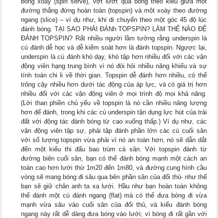
bóng xoáy (spin serve), vợt lướt qua bóng theo kiểu giữa một
đường thẳng đứng hoàn toàn (topspin) và một xoáy theo đường
ngang (slice) – ví dụ như, khi di chuyển theo một góc 45 độ lúc
đánh bóng. TẠI SAO PHẢI ĐÁNh TOPSPIN? LÀM THẾ NÀO ĐỂ
ĐÁNH TOPSPIN? Rất nhiều người lầm tưởng rằng underspin là
cú đánh dễ học và dễ kiểm soát hơn là đánh topspin. Ngược lại,
underspin là cú đánh khó dạy, khó tập hơn nhiều đối với các vận
động viên hạng trung bình vì nó đòi hỏi nhiều năng khiếu và sự
tính toán chi li về thời gian. Topspin dễ đánh hơn nhiều, có thể
trông cậy nhiều hơn dưới tác động của áp lực, và có giá trị hơn
nhiều đối với các vận động viên ở mọi trình độ mọi khả năng.
(Lời than phiền chủ yếu về topspin là nó cần nhiều năng lượng
hơn để đánh, trong khi các cú underspin tận dụng lực hút của trái
đất với động tác đánh bóng từ cao xuống thấp.) Ví dụ như, các
vận động viên tập sự, phải tập đánh phần lớn các cú cuối sân
với số lượng topspin vừa phải vì nó an toàn hơn, nó sẽ dẫn dắt
đến một kiểu thi đấu bao trùm cả sân. Với topspin đánh từ
đường biên cuối sân, bạn có thể đánh bóng mạnh một cách an
toàn cao hơn lưới thừ 1m20 đến 1m80, và đường cung hình cầu
vòng sẽ mang bóng đi sâu qua bên phần sân của đối thủ- như thế
bạn sẽ giữ chân anh ta xa lưới. Hầu như bạn hoàn toàn không
thể đánh một cú đánh ngang (flat) mà có thể đưa bóng đi vừa
mạnh vừa sâu vào cuối sân của đối thủ, và kiểu đánh bóng
ngang này rất dễ dàng đưa bóng vào lưới; vì bóng đi rất gần với