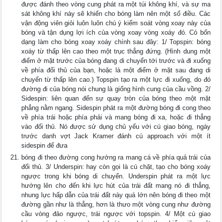
được đánh theo vòng cung phát ra một túi không khí, và sự ma
sát không khí này sẽ khiến cho bóng làm nên một số điều. Các
vận động viên giỏi luôn luôn chú ý kiểm soát vòng xoay này của
bóng và tận dụng lợi ích của vòng xoay vòng xoáy đó. Có bốn
dạng làm cho bóng xoay xoáy chính sau đây: 1/ Topspin: bóng
xoáy từ thấp lên cao theo một trục thẳng đứng. (Hình dung một
điểm ở mặt trước của bóng đang di chuyển tới trước và đi xuống
về phía đối thủ của bạn, hoặc là một điểm ở mặt sau đang di
chuyển từ thấp lên cao.) Topspin tạo ra một lực đi xuống, do đó
đường đi của bóng nói chung là giống hình cung của cầu vồng. 2/
Sidespin: liên quan đến sự quay tròn của bóng theo một mặt
phẳng nằm ngang. Sidespin phát ra một đường bóng đi cong theo
về phía trái hoặc phía phải và mang bóng đi xa, hoặc đi thẳng
vào đối thủ. Nó được sử dụng chủ yếu với cú giao bóng, ngày
trước danh vợt Jack Kramer đánh cú approach với một ít
sidespin để đưa
bóng đi theo đường cong hướng ra mang cá về phía quả trái của
đối thủ. 3/ Underspin: hay còn gọi là cú chặt, tạo cho bóng xoáy
ngược trong khi bóng di chuyển. Underspin phát ra một lực
hướng lên cho đến khi lực hút của trái đất mang nó đi thẳng,
nhung lực hấp dẫn của trái đất này quá lớn nên bóng đi theo một
đường gần như là thẳng, hơn là thưo một vòng cung như đường
cầu vòng đảo ngược, trái ngược với topspin. 4/ Một cú giao