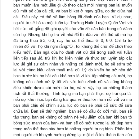
bạn muốn làm một điều gì đó theo cách mới nhưng bạn lại muốn
giữ một số của cái cũ, và bạn bị kẹt ở ngay giữa, do dự giữa hai
cái. Điều này có thể sẽ làm hỏng lối đánh của bạn. Ví dụ như,
người ta sẽ bỏ ra một tuần tại Trường Huấn Luyện Quần Vợt và
hết sức cố gắng để giải quyết các vấn đề căn bản trong cú đánh
của họ. Nhưng khi họ trở về nhà để thi đấu với đối thủ cũ mà họ
đã từng thua 6-3, 6-3, nay họ có thể thua 6- 0, 6-0. Chỉ là tự
nhiên đối với họ khi nghĩ rằng:”Ôi, tôi không thể chờ để chơi theo
kiểu mới”. Bản ngã của họ đánh vật dữ dội trong suốt vài tuần
liên tiếp sau đó, trừ khi họ kiên nhẫn và thực sự luyện tập cật
lực để ghi sự cảm nhận về những cú đánh mới, họ sẽ sớm trở
lại với cùng kiểu đánh thoải mái cũ. Lý do khiến họ trở nên dở
hơn trước khi họ bắt đầu khá hơn là vì khi tập những cái mới, họ
không còn cách xử lý tốt đối với kiểu đánh cũ và cũng không
điều khiển được cái mới của họ, và vì vậy họ có những thành
tích rất thất thường. Tình trạng mà bạn phải thực sự trải qua là:
nếu sự khó nhọc bạn đang trải qua vì thua lớn hơn nỗi vất vả mà
bạn phải chịu để chỉnh sửa, lúc đó bạn sẽ phải cố sức để sửa
chữa lại. Bạn sẽ thử nghiệm, bạn sẽ có đầu óc cởi mở, bạn sẽ
tập trung, bạn sẽ không cố tránh né yếu điểm của bạn khi bạn tô
bóng sức mạnh của bạn- và bạn sẽ có một tương lai tốt đẹp hơn
trong môn thể thao này hơn là những người trung bình. Phần lớn
mọi người có khuynh hướng đứng lại một chỗ khi thành tích của