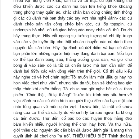
nhiều vận động viên khác, làm ra vẻ tốt mặc dù bạn không thể
điều khiển được các cú đánh mà bạn lớn tiếng khoe khoang
trong phòng thay quần áo, chắc chắn bạn cũng chẳng tinh thông
gì các cú đánh mà bạn thấy các tay vợt nhà nghề đánh- các cú
đánh chéo sân tấn công chéo bên góc, cú lốp topspin, cú
underspin bỏ nhỏ, cú trả giao bóng vào ngay chân đối thủ. Do đó
hãy trung thực. Hãy cắt ngang sụ tưởng tượng và chỉ tập trugn
vào các việc luyện tập cho thật nhuần nhuyễn các cú đánh theo
nguyên tắc căn bản. Hãy tập đánh cú dứt điểm và bạn sẽ đánh
bạn phần lớn những người hiện nay đang đánh bại bạn. Nếu bạn
có thể tập đánh bóng sâu, thẳng xuống giữa sân, và giữ cho
bóng đi vào sân- dó là tất cả chiến lược mà bạn cần nắm để
đánh bại 99% các vận động viên trên thế giới. Cố thi đấu kiểu
này nghe có vẻ hơi chán ngắt:”Tôi muốn làm một điều gì hay ho
hơn việc chơi như vậy”, nhưng hãy tin tôi, bạn sẽ không bao giờ
thấy chán khi chiến thắng. Tôi chưa bao giờ nghe bất cứ ai than
phiền: “Chán thật, tôi lại thắng!” Trước khi trình bày sâu hơn về
việc đánh ra các cú điển hình xin giới thiệu đến các bạn một cái
nhìn tổng quan về môn quần vợt. Trước tiên, là một số chức
năng của cơ thể và các lý do về sinh lý tại sao người ta không
cải tiến được. Thứ đến, cố bác bỏ các huyền thoại hằng đeo
bám khiến nhiều người không thể chơi hay hơn. Và thứ nữa,
giới thiệu các nguyên tắc căn bản đã được đánh giá là mang tính
quyết định để chơi cho “ra trò”. THIẾU HIỂU BIẾT Thỉnh thoảng