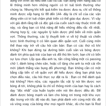
động với trình độ hiểu biết cao và các vận động viên hàng đầu có
lẽ thông minh hơn những người có trí tuệ bình thường như
chúng ta. Nhưng khi kết quả kiểm tra được đưa ra, chỉ số thông
minh được xếp hạng từ 88 đến 144- đây là chỉ số của các vận
động viên có trí tuệ chậm phát triển có thể giáo dục được. Vì vậy
với giả định rằng tất cả độc giả của cuốn sách này thuộc trình độ
này, và rằng bạn có khả năng để hiểu những điều rắc rối nhất,
nhưng hợp lý, các nguyên lý luôn được phổ biến về môn quần
vợt. Thông thường, các lý thuyết tinh vi về kỹ thuật và chiến
lược bình thường ít có liên quan đến quần vợt. Cuối cùng môn
thể thao này trở về câu hỏi căn bản: Bạn có các thứ vũ khí
không? Khi bạn đứng tại đường biên cuối sân và bóng được
đánh tới phía quả trái của bạn và đối thủ lên lưới, bạn chỉ có bốn
sự lựa chọn: Lốp qua đầu anh ta, tấn công bằng một cú passing
chữ I, đánh bóng chéo sân, hoặc cố tặng cho anh ta một cái rốn
mới (đánh thẳng vào bụng đối phương). Bạn không cần có một
bằng cấp tiến sĩ về quần vợt để hiểu được rằng bạn phải lựa
chọn điều nào, câu hỏi thực sự đặt ra là : Bạn có thể đánh quả
trái không? Hơn nữa, các nguyên tắc vật lý nói lên được nơi
bóng đi tới, không phải là chỉ số thông minh của bạn hay là cách
dạy “độc nhất” của huấn luyện viên nói lên được điều đó. Để
đánh được bóng mạnh và làm cho bóng rơi trong một khu vực
đặc trưng với tốc độ nào đó, bạn phải đánh với cùng một tốc độ
và vòng xoay của bóng như mọi người khác, dù cho bạn là Rod