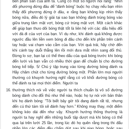
bên phần sân của anh ta. Cũng có một số người nói rằng: “Nhìn
đối phương đứng đâu để “đánh bóng” buộc họ chạy nếu bạn nhìn
thấy đối phương đứng ở đâu, e rằng bạn không kịp nhìn thấy
bóng nữa, điều đó lý giải tại sao bạn không đánh trúng bóng vào
giữa trung tâm mặt vợt, bóng cứ trúng mặt vợt. Một cách khác
để giúp bạn thưo dõi bóng thật tốt là liên hệ với các dấu hiệu đối
với đà đi của vợt của bạn. Ví dụ như, khi đánh quả không được
ngước đầu lên liền xem bóng đi đâu cho đến khi phần trên cánh
tay hoặc vai chạm vào cằm của bạn. Với quả trái, hãy chờ đến
khi cánh tay duỗi thẳng lên rồi mới đưa mắt nhìn sang đối thủ.
Đừng lo sợ, bạn lại có thể theo dấu của quả bóng trước khi bóng
đến lưới và bạn vẫn có nhiều thời gian để chuẩn bị cho đường
bóng kế tiếp. 5/ Chú ý tập trung vào từng đường bóng đánh ra
Hãy chăm chút cho từng đường bóng một. Phần lớn mọi người
thường có khuynh hướng nghĩ rằng có vô khối đường bóng có
thể đánh ra tại mọi thời điểm. Người ta
thường thích nói về việc người ta thích chuẩn bị vô số đường
bóng dành cho đối thủ như thế nào, hoặc họ tự nói với bản thân
khi họ đánh bóng: “Tôi biết bây giờ tôi đang đánh rất tệ, nhưng
đến cú thứ tám tôi sẽ đánh hay hơn.” Không may thay, một điểm
không kéo dài đến như vậy. Khuynh hướng thông thường là
người ta hay nghĩ đến những buổi tập dượt mà khi bóng có thể
qua lại trên lưới 25 lần, trong lúc đó họ quên rằng trong thi đấu
phần lớn các điểm đều chấm dứt sau khi giao bóng, hoặc sau