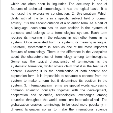
which are often seen in linguistics The accuracy is one of
features of technical termonology, it has the logical basic. It is
not used the expressive construction. 2. Systematism Which
deals with all the terms in a specific subject field or domain
activity. It is the second criterion of a scientific term. As a part of
a language, each term has its own position in the system of
concepts and belongs to a terminological system. Each term
requires its meaning in the relationship with other terms in its
system. Once separated from its system, its meaning in vague.
Therefore, systematism is seen as one of the most important
features of terminology. There is the difference in the viewpoints
about the characteristics of terminology among terminologists.
Some say the typical characteristic of terminology is the
systematic formation, whilst others claim that it is the feature of
content. However, it is the combination of both content and
expression form. It is impossible to separate a concept from the
system to make a term but it determines its position in the
system. 3. Internationalism Terms are special words expressing
common scientific concepts together with the development,
cooperation and scientific, technological exchanges among
countries throughout the world, terms are internationalized. The
globalization enables terminology to be used more popularity in
different languages so as to make the international science