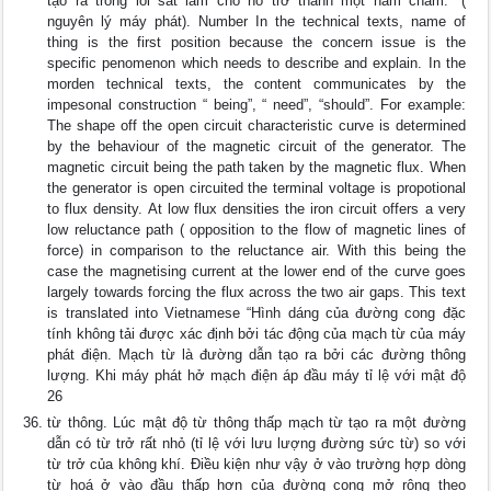
tạo ra trong lõi sắt làm cho nó trở thành một nam châm.” (
nguyên lý máy phát). Number In the technical texts, name of
thing is the first position because the concern issue is the
specific penomenon which needs to describe and explain. In the
morden technical texts, the content communicates by the
impesonal construction “ being”, “ need”, “should”. For example:
The shape off the open circuit characteristic curve is determined
by the behaviour of the magnetic circuit of the generator. The
magnetic circuit being the path taken by the magnetic flux. When
the generator is open circuited the terminal voltage is propotional
to flux density. At low flux densities the iron circuit offers a very
low reluctance path ( opposition to the flow of magnetic lines of
force) in comparison to the reluctance air. With this being the
case the magnetising current at the lower end of the curve goes
largely towards forcing the flux across the two air gaps. This text
is translated into Vietnamese “Hình dáng của đường cong đặc
tính không tải được xác định bởi tác động của mạch từ của máy
phát điện. Mạch từ là đường dẫn tạo ra bởi các đường thông
lượng. Khi máy phát hở mạch điện áp đầu máy tỉ lệ với mật độ
26
từ thông. Lúc mật độ từ thông thấp mạch từ tạo ra một đường
dẫn có từ trở rất nhỏ (tỉ lệ với lưu lượng đường sức từ) so với
từ trở của không khí. Điều kiện như vậy ở vào trường hợp dòng
từ hoá ở vào đầu thấp hơn của đường cong mở rộng theo