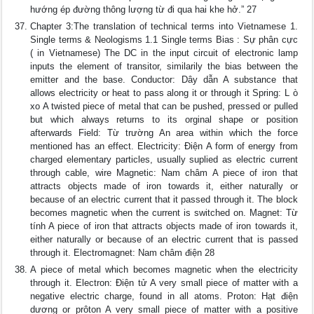
hướng ép đường thông lượng từ đi qua hai khe hở.” 27
Chapter 3:The translation of technical terms into Vietnamese 1.
Single terms & Neologisms 1.1 Single terms Bias : Sự phân cực
( in Vietnamese) The DC in the input circuit of electronic lamp
inputs the element of transitor, similarily the bias between the
emitter and the base. Conductor: Dây dẫn A substance that
allows electricity or heat to pass along it or through it Spring: L ò
xo A twisted piece of metal that can be pushed, pressed or pulled
but which always returns to its orginal shape or position
afterwards Field: Từ trường An area within which the force
mentioned has an effect. Electricity: Điện A form of energy from
charged elementary particles, usually suplied as electric current
through cable, wire Magnetic: Nam châm A piece of iron that
attracts objects made of iron towards it, either naturally or
because of an electric current that it passed through it. The block
becomes magnetic when the current is switched on. Magnet: Từ
tính A piece of iron that attracts objects made of iron towards it,
either naturally or because of an electric current that is passed
through it. Electromagnet: Nam châm điện 28
A piece of metal which becomes magnetic when the electricity
through it. Electron: Điện tử A very small piece of matter with a
negative electric charge, found in all atoms. Proton: Hạt điện
dương or prôton A very small piece of matter with a positive