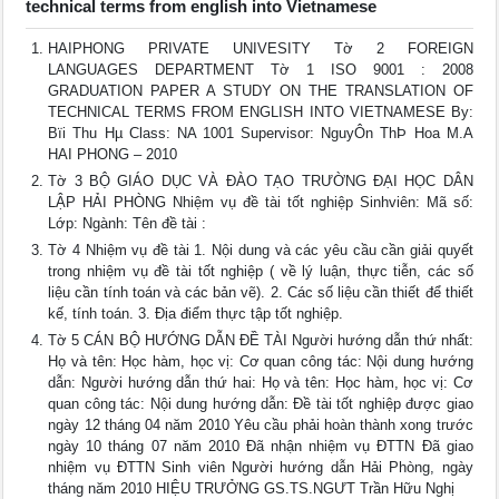
technical terms from english into Vietnamese
HAIPHONG PRIVATE UNIVESITY Tờ 2 FOREIGN
LANGUAGES DEPARTMENT Tờ 1 ISO 9001 : 2008
GRADUATION PAPER A STUDY ON THE TRANSLATION OF
TECHNICAL TERMS FROM ENGLISH INTO VIETNAMESE By:
Bïi Thu Hµ Class: NA 1001 Supervisor: NguyÔn ThÞ Hoa M.A
HAI PHONG – 2010
Tờ 3 BỘ GIÁO DỤC VÀ ĐÀO TẠO TRƯỜNG ĐẠI HỌC DÂN
LẬP HẢI PHÒNG Nhiệm vụ đề tài tốt nghiệp Sinhviên: Mã số:
Lớp: Ngành: Tên đề tài :
Tờ 4 Nhiệm vụ đề tài 1. Nội dung và các yêu cầu cần giải quyết
trong nhiệm vụ đề tài tốt nghiệp ( về lý luận, thực tiễn, các số
liệu cần tính toán và các bản vẽ). 2. Các số liệu cần thiết để thiết
kế, tính toán. 3. Địa điểm thực tập tốt nghiệp.
Tờ 5 CÁN BỘ HƯỚNG DẪN ĐỀ TÀI Người hướng dẫn thứ nhất:
Họ và tên: Học hàm, học vị: Cơ quan công tác: Nội dung hướng
dẫn: Người hướng dẫn thứ hai: Họ và tên: Học hàm, học vị: Cơ
quan công tác: Nội dung hướng dẫn: Đề tài tốt nghiệp được giao
ngày 12 tháng 04 năm 2010 Yêu cầu phải hoàn thành xong trước
ngày 10 tháng 07 năm 2010 Đã nhận nhiệm vụ ĐTTN Đã giao
nhiệm vụ ĐTTN Sinh viên Người hướng dẫn Hải Phòng, ngày
tháng năm 2010 HIỆU TRƯỞNG GS.TS.NGƯT Trần Hữu Nghị