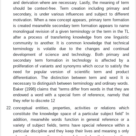
and derivation where are necessary. Lastly, the meaning of term
should be context-free. Term creation including primary and
secondary, is under various influences and subject to different
motivation. When a new concept appears, primary term formation
is created meanwhile secondary term formation appears to name
monolingual revision of a given terminology or the term in the TL
after a process of transferring knowledge from one linguistic
community to another. It is common knowledge that technical
terminology is volatile due to the changes and continual
development of science and technology. Both primary and
secondary term formation in technology is affected by a
proliferation of variants and synonyms which occur to satisfy the
need for popular version of scientific term and product
differentiation. The distinction between term and word It is
necessary to distinguish between terminology and ordinary words.
Baker (1998) claims that “terms differ from words in that they are
endowed a word with a special form of reference, namely that
they refer to discrete 12
conceptual entities, properties, activities or relations which
constitute the knowledge space of a particular subject field” In
addition, meanwhile words function in general reference or a
variety of subject fields, terms have special reference within a
particular discipline and they keep their lives and meaning s only