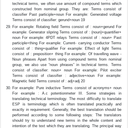
technical terms, we often use amount of compound terms which
constructed from nominal group. They are: Terms consist of
classifier Past participle+noun For example: Generated voltage
Terms consist of classifier: gerund+noun 19
For example: Rotating field Terms consist of : noun+gerund For
example: Generator slipring Terms consist of : (noun)+quantifier+
noun For example: 4PDT relays Terms consist of : noun+ Past
participle+thing For example: Current- carrying conductor Terms
consist of : thing+qualifier For example: Effect of light Terms
consist of : preposition+ thing For example: Of travelling wave -
Noun phrases Apart from using compound terms from nominal
group, we also use “noun phrases” in technical terms. Terms
consist of classifier: noun+ noun For example: Pilot exciter
Terms consist of classifier : adjective+noun For example:
Magnetic field Terms consist of : adj+adj 20
For example: Pure inductive Terms consist of acronyms+ noun
For example : A.c potentionmeter III. Some strategies in
translating technical terminology. The most difficulty to translate
ESP is terminology which is often translated practically and
exactly in requirement. Generally, the best translation should be
performed according to some following steps: The translators
should try to understand new terms in the whole content and
intention of the text which they are translating. The principal way