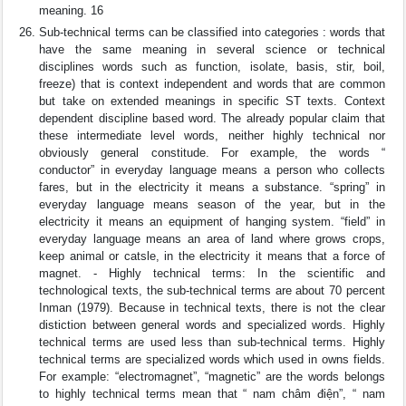
meaning. 16
Sub-technical terms can be classified into categories : words that
have the same meaning in several science or technical
disciplines words such as function, isolate, basis, stir, boil,
freeze) that is context independent and words that are common
but take on extended meanings in specific ST texts. Context
dependent discipline based word. The already popular claim that
these intermediate level words, neither highly technical nor
obviously general constitude. For example, the words “
conductor” in everyday language means a person who collects
fares, but in the electricity it means a substance. “spring” in
everyday language means season of the year, but in the
electricity it means an equipment of hanging system. “field” in
everyday language means an area of land where grows crops,
keep animal or catsle, in the electricity it means that a force of
magnet. - Highly technical terms: In the scientific and
technological texts, the sub-technical terms are about 70 percent
Inman (1979). Because in technical texts, there is not the clear
distiction between general words and specialized words. Highly
technical terms are used less than sub-technical terms. Highly
technical terms are specialized words which used in owns fields.
For example: “electromagnet”, “magnetic” are the words belongs
to highly technical terms mean that “ nam châm điện”, “ nam