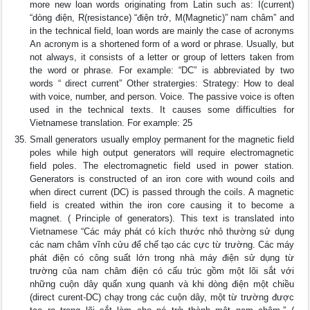
more new loan words originating from Latin such as: I(current)
“dòng điện, R(resistance) “điện trở, M(Magnetic)” nam châm” and
in the technical field, loan words are mainly the case of acronyms
An acronym is a shortened form of a word or phrase. Usually, but
not always, it consists of a letter or group of letters taken from
the word or phrase. For example: “DC” is abbreviated by two
words “ direct current” Other stratergies: Strategy: How to deal
with voice, number, and person. Voice. The passive voice is often
used in the technical texts. It causes some difficulties for
Vietnamese translation. For example: 25
Small generators usually employ permanent for the magnetic field
poles while high output generators will require electromagnetic
field poles. The electromagnetic field used in power station.
Generators is constructed of an iron core with wound coils and
when direct current (DC) is passed through the coils. A magnetic
field is created within the iron core causing it to become a
magnet. ( Principle of generators). This text is translated into
Vietnamese “Các máy phát có kích thước nhỏ thường sử dụng
các nam châm vĩnh cửu để chế tạo các cực từ trường. Các máy
phát điện có công suất lớn trong nhà máy điện sử dụng từ
trường của nam châm điện có cấu trúc gồm một lõi sắt với
những cuộn dây quấn xung quanh và khi dòng điện một chiều
(direct curent-DC) chạy trong các cuộn dây, một từ trường được