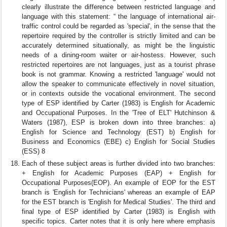
clearly illustrate the difference between restricted language and
language with this statement: “ the language of international air-
traffic control could be regarded as 'special', in the sense that the
repertoire required by the controller is strictly limited and can be
accurately determined situationally, as might be the linguistic
needs of a dining-room waiter or air-hostess. However, such
restricted repertoires are not languages, just as a tourist phrase
book is not grammar. Knowing a restricted 'language' would not
allow the speaker to communicate effectively in novel situation,
or in contexts outside the vocational environment. The second
type of ESP identified by Carter (1983) is English for Academic
and Occupational Purposes. In the 'Tree of ELT' Hutchinson &
Waters (1987), ESP is broken down into three branches: a)
English for Science and Technology (EST) b) English for
Business and Economics (EBE) c) English for Social Studies
(ESS) 8
Each of these subject areas is further divided into two branches:
+ English for Academic Purposes (EAP) + English for
Occupational Purposes(EOP). An example of EOP for the EST
branch is 'English for Technicians' whereas an example of EAP
for the EST branch is 'English for Medical Studies'. The third and
final type of ESP identified by Carter (1983) is English with
specific topics. Carter notes that it is only here where emphasis