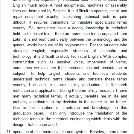
English much more. Almost equipments, machines or assembly
lines are instructed by English. It is difficult to operate, install and
repair equipment exactly. Translating technical texts is quite
difficult, it requires translators to translate specialized terms
exactly. So, translators have a deeply knowledge in technical
field. In technical texts, there are some loan terms orginated from
Latin, it is not restricted clearly between the terminology and the
general words because of its polysemantic. For the students who
studying English, especially students of scientific and
technology, it is difficult to study technical English. With complex
construction such as passive voice, impersonal of verbs,
sometimes we can see the sentences has not predictation or
subject. To help English students and technical students
understand technical terms clearly and translate these terms
exactly, I choose this topic in my graduation. II. Research
restriction and application. During the time of my research, I have
met many technical terms. It actually benefits me in life and
probably contributes to my decision in the career in the future.
Due to the limitation of timeframe and knowledge, in this
graduation paper, I can only introduce the translation of the
technical terms in the electrical engineering which deals with the
design , frabrication and 1
operation of electronic devices and system. Besides, some terms