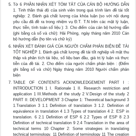
Tờ 6 PHẦN NHẬN XÉT TÓM TẮT CỦA CÁN BỘ HƯỚNG DẪN
1. Tinh thần thái độ của sinh viên trong quá trình làm đề tài tốt
nghiệp: 2. Đánh giá chất lượng của khóa luận (so với nội dung
yêu cầu đã đề ra trong nhiệm vụ Đ.T. T.N trên các mặt lý luận,
thực tiễn, tính toán số liệu ): 3. Cho điểm của cán bộ hướng dẫn
(ghi bằng cả số và chữ): Hải Phòng, ngày tháng năm 2010 Cán
bộ hướng dẫn (họ tên và chữ ký)
NHẬN XÉT ĐÁNH GIÁ CỦA NGƯỜI CHẤM PHẢN BIỆN ĐỀ TÀI
TỐT NGHIỆP 1. Đánh giá chất lượng đề tài tốt nghiệp về mặt thu
thập và phân tích tài liệu, số liệu ban đầu, giá trị lý luận và thực
tiễn của đề tài. 2. Cho điểm của người chấm phản biện : (Điểm
ghi bằng số và chữ) Ngày tháng năm 2010 Người chấm phản
biện
TABLE OF CONTENTS ACKNOWLEDGEMENT PART I :
INTRODUCTION 1 I. Rationale 1 II. Research restriction and
application 1 III.Methods of the study 2 V.Design of the study 2
PART II: DEVELOPMENT 3 Chapter 1: Theoretical background 3
1.Translation 3 1.1 Definition of translation 3 1.2. Definition of
equivalence in translation 4 1.3 Types of translation 4 2. ESP in
translation. 6 2.1 Definition of ESP 6 2.2 Types of ESP 8 2.3
Definition of technical translation 9 2.4 Translation in the area of
technical terms 10 Chapter 2: Some strategies in translating
technical terminology. 11 Definition of terminology 11 The creation