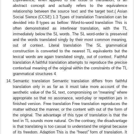
abstract concept and actually refers to the equivalence
relationship between the source text and the target text.( Asian
Social Sience (CCSE) 1.3 Types of translation Translation can be
devided into 8 types as bellow: Word-to-word translation This is
often demonstrated as interlinear translation, with the TL
immediately below the SL words. The SL word-order is preserved
and the words translated singly by their most common meaning,
out of context. Literal translation The SL grammatical
construction is converted to the nearest TL equivalents but the
lexical words are again translated singly, out of context. Faithful
translation A faithful translation attempts to reproduce the precise
contextual meaning of the original within the constraints of the TL
grammatical structures 4
Semantic translation Semantic translation differs from faithful
translation only in as far as it must take more account of the
aesthetic value of the SL text, compromising on “meaning” where
appropriate so that no assonance, word-play or repetition jars in
finished version. Free translation Free translation reproduces the
matter without the manner, or the content with out of the form of
the original. The advantage of this type of translation is that the
text in TL sounds more natural. On the contrary, the disadvantage
is that translating is too casual to understand the original because
of its freedom. Adaption This is the “freest” form of translation. It