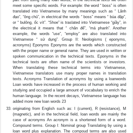
meet some specific words. For example: the word “ boss” is often
translated into Vietnamese by many meanings such as “ Lãnh
đạo”, “ông chủ”, in electrical the words “ boss” means “ búa đập”,
or “ bulông, ốc vít”. “Shoe” is traslated into Vietnamese “giầy”, in
the electrical it means that “ chân đế”, “má phanh”. Another
example, the words “use”, “employ” are also translated into
Vietnamese “ sử dụng”. Group II: Neologisms ( eponyms,
acronyms) Eponyms Eponyms are the words which constructed
with the proper name or general name. They are used in written or
spoken communication in the technical texts. Eponyms in the
technical texts are often name of the scientists or investors.
When translating these technical terms into Vietnamese,
Vietnamese translators use many proper names in translation
texts. Acronyms Translation of acronyms by using a loanwords
Loan words have increased in the process of human working and
studying and occupied a large amount of vocabulary to enrich the
human language. In the recent decays, Vietnamese language has
added more new loan words 23
originating from English such as: I (current), R (resistance), M
(magnetic), and in the technical field, loan words are mainly the
case of acronyms An acronym is a shortened form of a word.
Compound terms. Group I: Nominal group Translating by using a
loan word plus explanation. The compoud terms are also used