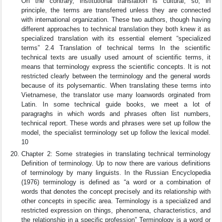
On the contrary, institutional translation is cultural, so, in
principle, the terms are transferred unless they are connected
with international organization. These two authors, though having
different approaches to technical translation they both knew it as
specialized translation with its essential element “specialized
terms” 2.4 Translation of technical terms In the scientific
technical texts are usually used amount of scientific terms, it
means that terminology express the scientific concepts. It is not
restricted clearly between the terminology and the general words
because of its polysemantic. When translating these terms into
Vietnamese, the translator use many loanwords orginated from
Latin. In some technical guide books, we meet a lot of
paragraghs in which words and phrases often list numbers,
technical report. These words and phrases were set up follow the
model, the specialist terminology set up follow the lexical model.
10
Chapter 2: Some strategies in translating technical terminology
Definition of terminology. Up to now there are various definitions
of terminology by many linguists. In the Russian Encyclopedia
(1976) terminology is defined as “a word or a combination of
words that denotes the concept precisely and its relationship with
other concepts in specific area. Terminology is a specialized and
restricted expression on things, phenomena, characteristics, and
the relationship in a specific profession” Terminology is a word or