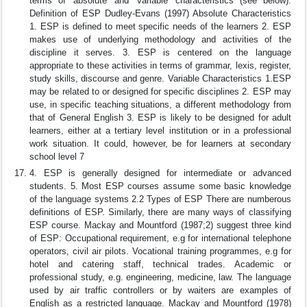
terms of 'absolute' and 'variable' characteristics (see below).
Definition of ESP Dudley-Evans (1997) Absolute Characteristics
1. ESP is defined to meet specific needs of the learners 2. ESP
makes use of underlying methodology and activities of the
discipline it serves. 3. ESP is centered on the language
appropriate to these activities in terms of grammar, lexis, register,
study skills, discourse and genre. Variable Characteristics 1.ESP
may be related to or designed for specific disciplines 2. ESP may
use, in specific teaching situations, a different methodology from
that of General English 3. ESP is likely to be designed for adult
learners, either at a tertiary level institution or in a professional
work situation. It could, however, be for learners at secondary
school level 7
4. ESP is generally designed for intermediate or advanced
students. 5. Most ESP courses assume some basic knowledge
of the language systems 2.2 Types of ESP There are numberous
definitions of ESP. Similarly, there are many ways of classifying
ESP course. Mackay and Mountford (1987;2) suggest three kind
of ESP: Occupational requirement, e.g for international telephone
operators, civil air pilots. Vocational training programmes, e.g for
hotel and catering staff, technical trades. Academic or
professional study, e.g. engineering, medicine, law. The language
used by air traffic controllers or by waiters are examples of
English as a restricted language. Mackay and Mountford (1978)