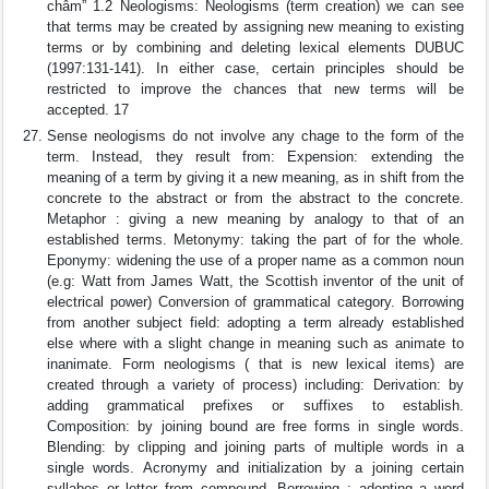
châm” 1.2 Neologisms: Neologisms (term creation) we can see
that terms may be created by assigning new meaning to existing
terms or by combining and deleting lexical elements DUBUC
(1997:131-141). In either case, certain principles should be
restricted to improve the chances that new terms will be
accepted. 17
Sense neologisms do not involve any chage to the form of the
term. Instead, they result from: Expension: extending the
meaning of a term by giving it a new meaning, as in shift from the
concrete to the abstract or from the abstract to the concrete.
Metaphor : giving a new meaning by analogy to that of an
established terms. Metonymy: taking the part of for the whole.
Eponymy: widening the use of a proper name as a common noun
(e.g: Watt from James Watt, the Scottish inventor of the unit of
electrical power) Conversion of grammatical category. Borrowing
from another subject field: adopting a term already established
else where with a slight change in meaning such as animate to
inanimate. Form neologisms ( that is new lexical items) are
created through a variety of process) including: Derivation: by
adding grammatical prefixes or suffixes to establish.
Composition: by joining bound are free forms in single words.
Blending: by clipping and joining parts of multiple words in a
single words. Acronymy and initialization by a joining certain
syllabes or letter from compound. Borrowing : adopting a word