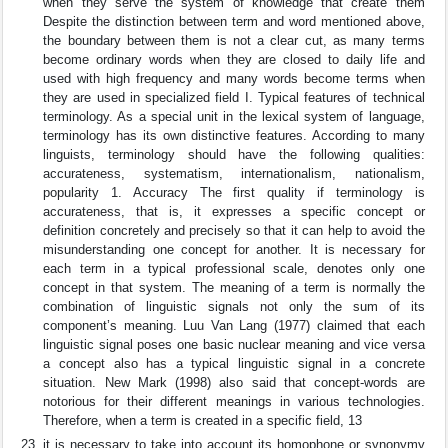
when they serve the system of knowledge that create them
Despite the distinction between term and word mentioned above,
the boundary between them is not a clear cut, as many terms
become ordinary words when they are closed to daily life and
used with high frequency and many words become terms when
they are used in specialized field I. Typical features of technical
terminology. As a special unit in the lexical system of language,
terminology has its own distinctive features. According to many
linguists, terminology should have the following qualities:
accurateness, systematism, internationalism, nationalism,
popularity 1. Accuracy The first quality if terminology is
accurateness, that is, it expresses a specific concept or
definition concretely and precisely so that it can help to avoid the
misunderstanding one concept for another. It is necessary for
each term in a typical professional scale, denotes only one
concept in that system. The meaning of a term is normally the
combination of linguistic signals not only the sum of its
component’s meaning. Luu Van Lang (1977) claimed that each
linguistic signal poses one basic nuclear meaning and vice versa
a concept also has a typical linguistic signal in a concrete
situation. New Mark (1998) also said that concept-words are
notorious for their different meanings in various technologies.
Therefore, when a term is created in a specific field, 13
it is necessary to take into account its homophone or synonymy