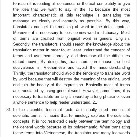
to reach it is reading all sentences or the text completely to give
the idea that we want to say in the TL because the most
important characteristic of this technique is translating the
message as clearly and naturally as possible. By this way,
translators can get the meaning of word in the detail content.
Moreover, it is necessary to look up new word in dictionary. Most
of terms are created from original word in general English.
Secondly, the translators should search the knowledge about the
translation matter in order to, at least understand the concept of
terms and use them correctly and decrease all the difficulties
stated above. By doing this, translators can choose the best
equivalence in Vietnamese and avoid the misunderstanding
Thirdly, the translator should avoid the tendency to translate word
by word because that will destroy the meaning of the original word
and ruin the beauty of the expression. Basically most of terms
are translated by using general word. However, sometimes, it is
necessary to translate an English word by a long phrase or even
a whole sentence to help reader understand. 21
In the scientific technical texts are usually used amount of
scientific terms, it means that terminology express the scientific
concepts. It is not restricted clearly between the terminology and
the general words because of its polysemantic. When translating
these terms into Vietnamese, the translator use many loanwords