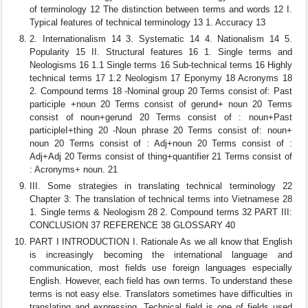
of terminology 12 The distinction between terms and words 12 I.
Typical features of technical terminology 13 1. Accuracy 13
2. Internationalism 14 3. Systematic 14 4. Nationalism 14 5.
Popularity 15 II. Structural features 16 1. Single terms and
Neologisms 16 1.1 Single terms 16 Sub-technical terms 16 Highly
technical terms 17 1.2 Neologism 17 Eponymy 18 Acronyms 18
2. Compound terms 18 -Nominal group 20 Terms consist of: Past
participle +noun 20 Terms consist of gerund+ noun 20 Terms
consist of noun+gerund 20 Terms consist of : noun+Past
participleI+thing 20 -Noun phrase 20 Terms consist of: noun+
noun 20 Terms consist of : Adj+noun 20 Terms consist of :
Adj+Adj 20 Terms consist of thing+quantifier 21 Terms consist of
: Acronyms+ noun. 21
III. Some strategies in translating technical terminology 22
Chapter 3: The translation of technical terms into Vietnamese 28
1. Single terms & Neologism 28 2. Compound terms 32 PART III:
CONCLUSION 37 REFERENCE 38 GLOSSARY 40
PART I INTRODUCTION I. Rationale As we all know that English
is increasingly becoming the international language and
communication, most fields use foreign languages especially
English. However, each field has own terms. To understand these
terms is not easy else. Translators sometimes have difficulties in
translating and expressing. Technical field is one of fields used