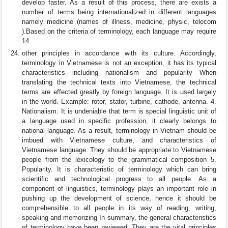
develop faster. As a result of this process, there are exists a
number of terms being internationalized in different languages
namely medicine (names of illness, medicine, physic, telecom
).Based on the criteria of terminology, each language may require
14
other principles in accordance with its culture. Accordingly,
terminology in Vietnamese is not an exception, it has its typical
characteristics including nationalism and popularity When
translating the technical texts into Vietnamese, the technical
terms are effected greatly by foreign language. It is used largely
in the world. Example: rotor, stator, turbine, cathode, antenna. 4.
Nationalism: It is undeniable that term is special linguistic unit of
a language used in specific profession, it clearly belongs to
national language. As a result, terminology in Vietnam should be
imbued with Vietnamese culture, and characteristics of
Vietnamese language. They should be appropriate to Vietnamese
people from the lexicology to the grammatical composition 5.
Popularity. It is characteristic of terminology which can bring
scientific and technological progress to all people. As a
component of linguistics, terminology plays an important role in
pushing up the development of science, hence it should be
comprehensible to all people in its way of reading, writing,
speaking and memorizing In summary, the general characteristics
of terminology have been reviewed. They are the vital principles