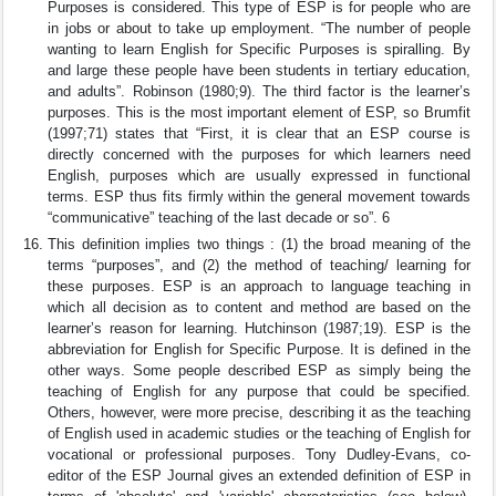
Purposes is considered. This type of ESP is for people who are
in jobs or about to take up employment. “The number of people
wanting to learn English for Specific Purposes is spiralling. By
and large these people have been students in tertiary education,
and adults”. Robinson (1980;9). The third factor is the learner’s
purposes. This is the most important element of ESP, so Brumfit
(1997;71) states that “First, it is clear that an ESP course is
directly concerned with the purposes for which learners need
English, purposes which are usually expressed in functional
terms. ESP thus fits firmly within the general movement towards
“communicative” teaching of the last decade or so”. 6
This definition implies two things : (1) the broad meaning of the
terms “purposes”, and (2) the method of teaching/ learning for
these purposes. ESP is an approach to language teaching in
which all decision as to content and method are based on the
learner’s reason for learning. Hutchinson (1987;19). ESP is the
abbreviation for English for Specific Purpose. It is defined in the
other ways. Some people described ESP as simply being the
teaching of English for any purpose that could be specified.
Others, however, were more precise, describing it as the teaching
of English used in academic studies or the teaching of English for
vocational or professional purposes. Tony Dudley-Evans, co-
editor of the ESP Journal gives an extended definition of ESP in