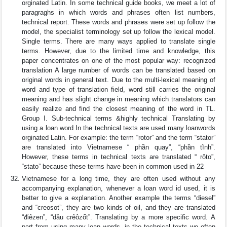
orginated Latin. In some technical guide books, we meet a lot of
paragraghs in which words and phrases often list numbers,
technical report. These words and phrases were set up follow the
model, the specialist terminology set up follow the lexical model.
Single terms. There are many ways applied to translate single
terms. However, due to the limited time and knowledge, this
paper concentrates on one of the most popular way: recognized
translation A large number of words can be translated based on
original words in general text. Due to the multi-lexical meaning of
word and type of translation field, word still carries the original
meaning and has slight change in meaning which translators can
easily realize and find the closest meaning of the word in TL.
Group I. Sub-technical terms &highly technical Translating by
using a loan word In the technical texts are used many loanwords
orginated Latin. For example: the term “rotor” and the term “stator”
are translated into Vietnamese “ phần quay”, “phần tĩnh”.
However, these terms in technical texts are translated “ rôto”,
“stato” because these terms have been in common used in 22
Vietnamese for a long time, they are often used without any
accompanying explanation, whenever a loan word id used, it is
better to give a explanation. Another example the terms “diesel”
and “creosot”, they are two kinds of oil, and they are translated
“điêzen”, “dầu crêôzốt”. Translating by a more specific word. A
part from using many loan words, in the technical texts we often