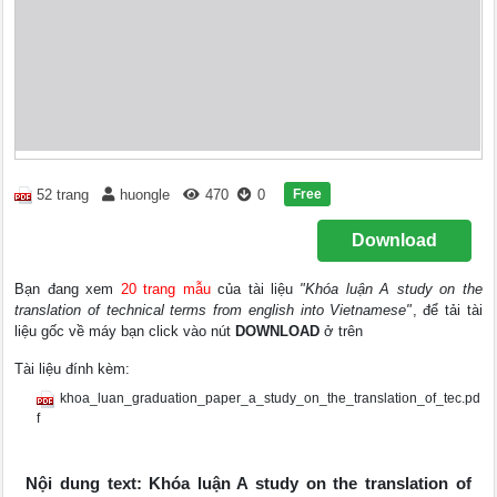
Free
52 trang
huongle
470
0
Download
Bạn đang xem
20 trang mẫu
của tài liệu
"Khóa luận A study on the
translation of technical terms from english into Vietnamese"
, để tải tài
liệu gốc về máy bạn click vào nút
DOWNLOAD
ở trên
Tài liệu đính kèm:
khoa_luan_graduation_paper_a_study_on_the_translation_of_tec.pd
f
Nội dung text: Khóa luận A study on the translation of