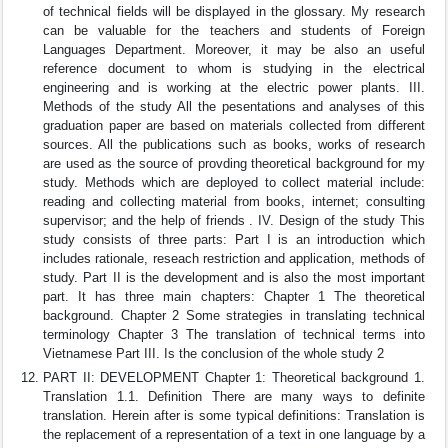
of technical fields will be displayed in the glossary. My research
can be valuable for the teachers and students of Foreign
Languages Department. Moreover, it may be also an useful
reference document to whom is studying in the electrical
engineering and is working at the electric power plants. III.
Methods of the study All the pesentations and analyses of this
graduation paper are based on materials collected from different
sources. All the publications such as books, works of research
are used as the source of provding theoretical background for my
study. Methods which are deployed to collect material include:
reading and collecting material from books, internet; consulting
supervisor; and the help of friends . IV. Design of the study This
study consists of three parts: Part I is an introduction which
includes rationale, reseach restriction and application, methods of
study. Part II is the development and is also the most important
part. It has three main chapters: Chapter 1 The theoretical
background. Chapter 2 Some strategies in translating technical
terminology Chapter 3 The translation of technical terms into
Vietnamese Part III. Is the conclusion of the whole study 2
PART II: DEVELOPMENT Chapter 1: Theoretical background 1.
Translation 1.1. Definition There are many ways to definite
translation. Herein after is some typical definitions: Translation is
the replacement of a representation of a text in one language by a