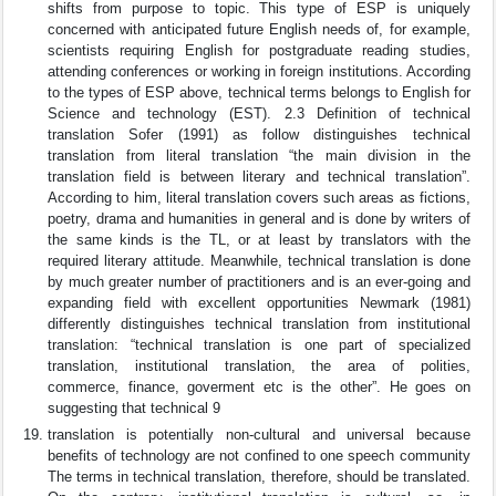
shifts from purpose to topic. This type of ESP is uniquely
concerned with anticipated future English needs of, for example,
scientists requiring English for postgraduate reading studies,
attending conferences or working in foreign institutions. According
to the types of ESP above, technical terms belongs to English for
Science and technology (EST). 2.3 Definition of technical
translation Sofer (1991) as follow distinguishes technical
translation from literal translation “the main division in the
translation field is between literary and technical translation”.
According to him, literal translation covers such areas as fictions,
poetry, drama and humanities in general and is done by writers of
the same kinds is the TL, or at least by translators with the
required literary attitude. Meanwhile, technical translation is done
by much greater number of practitioners and is an ever-going and
expanding field with excellent opportunities Newmark (1981)
differently distinguishes technical translation from institutional
translation: “technical translation is one part of specialized
translation, institutional translation, the area of polities,
commerce, finance, goverment etc is the other”. He goes on
suggesting that technical 9
translation is potentially non-cultural and universal because
benefits of technology are not confined to one speech community
The terms in technical translation, therefore, should be translated.