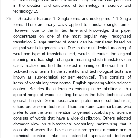
in the creation and existence of terminology in science and
technology 15
II. Structural features 1. Single terms and neologisms. 1.1 Single
terms There are many ways applied to translate single terms.
However, due to the limited time and knowledge, this paper
concentrates on one of the most popular way: recognized
translation A large number of words can be translated based on
original words in general text. Due to the multi-lexical meaning of
word and type of translation field, word still carries the original
meaning and has slight change in meaning which translators can
easily realize and find the closest meaning of the word in TL.
Sub-technical terms In the scientific and technological texts are
known as sub-technical (or semi-technical). This consists of
items of vocabulary from normal English operating within science
context. Besides the differences existing in the labelling of this
special range of words existing between the fully technical and
general Engish. Some researchers prefer using sub-technical,
others prefer semi- technical. There are some commentators who
prefer to use the term in relation to general vocabulary of science
consists of words that have a wide distribution. Others adopted
abroader view on sub-technical vocabulary, maintaining that it
consists of words that have one or more general meaning and in
technical context take on extended specialized technical