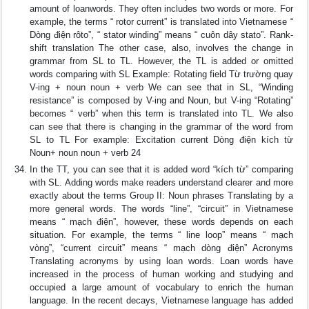
amount of loanwords. They often includes two words or more. For
example, the terms “ rotor current” is translated into Vietnamese “
Dòng điện rôto”, “ stator winding” means “ cuôn dây stato”. Rank-
shift translation The other case, also, involves the change in
grammar from SL to TL. However, the TL is added or omitted
words comparing with SL Example: Rotating field Từ trường quay
V-ing + noun noun + verb We can see that in SL, “Winding
resistance” is composed by V-ing and Noun, but V-ing “Rotating”
becomes “ verb” when this term is translated into TL. We also
can see that there is changing in the grammar of the word from
SL to TL For example: Excitation current Dòng điện kích từ
Noun+ noun noun + verb 24
In the TT, you can see that it is added word “kích từ” comparing
with SL. Adding words make readers understand clearer and more
exactly about the terms Group II: Noun phrases Translating by a
more general words. The words “line”, “circuit” in Vietnamese
means “ mạch điện”, however, these words depends on each
situation. For example, the terms “ line loop” means “ mạch
vòng”, “current circuit” means “ mạch dòng điện” Acronyms
Translating acronyms by using loan words. Loan words have
increased in the process of human working and studying and
occupied a large amount of vocabulary to enrich the human
language. In the recent decays, Vietnamese language has added