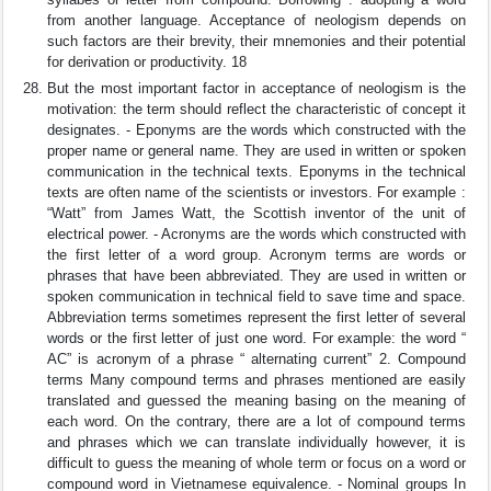
from another language. Acceptance of neologism depends on
such factors are their brevity, their mnemonies and their potential
for derivation or productivity. 18
But the most important factor in acceptance of neologism is the
motivation: the term should reflect the characteristic of concept it
designates. - Eponyms are the words which constructed with the
proper name or general name. They are used in written or spoken
communication in the technical texts. Eponyms in the technical
texts are often name of the scientists or investors. For example :
“Watt” from James Watt, the Scottish inventor of the unit of
electrical power. - Acronyms are the words which constructed with
the first letter of a word group. Acronym terms are words or
phrases that have been abbreviated. They are used in written or
spoken communication in technical field to save time and space.
Abbreviation terms sometimes represent the first letter of several
words or the first letter of just one word. For example: the word “
AC” is acronym of a phrase “ alternating current” 2. Compound
terms Many compound terms and phrases mentioned are easily
translated and guessed the meaning basing on the meaning of
each word. On the contrary, there are a lot of compound terms
and phrases which we can translate individually however, it is
difficult to guess the meaning of whole term or focus on a word or
compound word in Vietnamese equivalence. - Nominal groups In