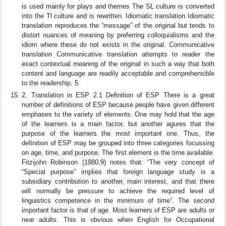
is used mainly for plays and themes The SL culture is converted
into the Tl culture and is rewritten. Idiomatic translation Idiomatic
translation reproduces the “message” of the original but tends to
distort nuances of meaning by preferring colloquialisms and the
idiom where these do not exists in the original. Communicative
translation Communicative translation attempts to reader the
exact contextual meaning of the original in such a way that both
content and language are readily acceptable and comprehensible
to the readership. 5
2. Translation in ESP 2.1 Definition of ESP There is a great
number of definitions of ESP because people have given different
emphases to the variety of elements. One may hold that the age
of the learners is a main factor, but another agures that the
purpose of the learners the most important one. Thus, the
definition of ESP may be grouped into three categories focussing
on age, time, and purpose. The first element is the time available.
Fitzijohn Robinson (1980;9) notes that: “The very concept of
“Special purpose” implies that foreign language study is a
subsidiary contribution to another, main interest, and that there
will normally be pressure to achieve the required level of
linguistics competence in the minimum of time”. The second
important factor is that of age. Most learners of ESP are adults or
near adults. This is obvious when English for Occupational