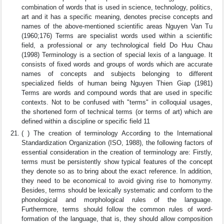
combination of words that is used in science, technology, politics,
art and it has a specific meaning, denotes precise concepts and
names of the above-mentioned scientific areas Nguyen Van Tu
(1960;176) Terms are specialist words used within a scientific
field, a professional or any technological field Do Huu Chau
(1998) Terminology is a section of special lexis of a language. It
consists of fixed words and groups of words which are accurate
names of concepts and subjects belonging to different
specialized fields of human being Nguyen Thien Giap (1981)
Terms are words and compound words that are used in specific
contexts. Not to be confused with "terms" in colloquial usages,
the shortened form of technical terms (or terms of art) which are
defined within a discipline or specific field 11
( ) The creation of terminology According to the International
Standardization Organization (ISO, 1988), the following factors of
essential consideration in the creation of terminology are: Firstly,
terms must be persistently show typical features of the concept
they denote so as to bring about the exact reference. In addition,
they need to be economical to avoid giving rise to homonymy.
Besides, terms should be lexically systematic and conform to the
phonological and morphological rules of the language.
Furthermore, terms should follow the common rules of word-
formation of the language, that is, they should allow composition