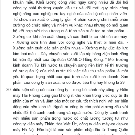
khuân mẫu. Khối lượng công việc ngày càng nhiều đã đòi hỏi
công ty phải thường xuyên đầu tư và đổi mới quy trình công
nghệ,nâng cao nghiệp vụ tay nghề của cán bộ công nhân viên.
Tổ chức sản xuất ở công ty gồm 4 phân xưởng chính,mỗi phân
xưởng có chức năng và nhiệm vụ khác nhau nhưng có mối quan
hệ kết hợp với nhau trong quá trình sản xuất tạo ra sản phẩm. -
Xưởng cơ khí sản xuất khung và các thiết bị cơ khí của xe máy.
- Xưởng sơn tĩnh điện với công nghệ và thiết bị hiện đại. -
Xưởng sản xuất các sản phẩm nhựa - Xưởng máy đúc áp lực
kim loại màu. - Dây chuyền sản xuất lắp ráp hàng điện lạnh đồng
bộ hiện đại nhất của tập đoàn CAMEO Hồng Kông. * Môi trường
kinh doanh Từ khi nước ta chuyển sang nền kinh tế thị trường
có sự quản lý của nhà nước thì việc tiêu thụ sản phẩm là một
yếu tố quan trọng nhất của quá trình sản xuất kinh doanh. Sản
phẩm của công ty sản xuất ra có được tiêu thụ hay không là 29
điều kiện sống còn của công ty. Trong bối cảnh này,công ty Điện
máy Hải Phòng cũng gặp không ít khó khăn trong việc duy trì thị
phần của mình và đảm bảo một cơ cấu tốt thích nghi với sự biến
động của nền kinh tế. Ngoài ra công ty còn phải đương đầu với
nhiều đối thủ cạnh tranh trong và ngoài nước. Công ty cạnh tranh
với nhiều sản phẩm trong nước có chất lượng tương tự như
công ty điện máy Thiên Hòa,Việt Úc, công ty điện máy-xe đạp-xe
máy Hà Nội. Đặc biệt là các sản phẩm nhập lậu từ Trung Quốc