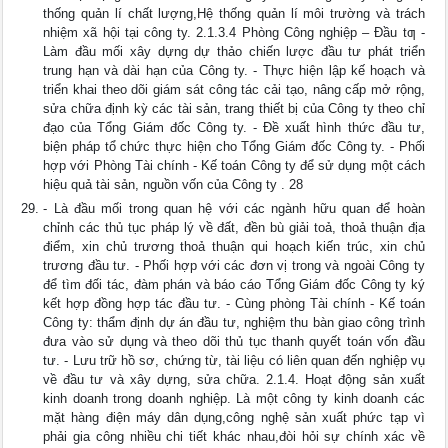
thống quản lí chất lượng,Hệ thống quản lí môi trường và trách
nhiệm xã hội tại công ty. 2.1.3.4 Phòng Công nghiệp – Đầu tƣ -
Làm đầu mối xây dựng dự thảo chiến lược đầu tư phát triển
trung hạn và dài hạn của Công ty. - Thực hiện lập kế hoạch và
triển khai theo dõi giám sát công tác cải tạo, nâng cấp mở rộng,
sửa chữa định kỳ các tài sản, trang thiết bị của Công ty theo chỉ
đạo của Tổng Giám đốc Công ty. - Đề xuất hình thức đầu tư,
biện pháp tổ chức thực hiện cho Tổng Giám đốc Công ty. - Phối
hợp với Phòng Tài chính - Kế toán Công ty để sử dụng một cách
hiệu quả tài sản, nguồn vốn của Công ty . 28
- Là đầu mối trong quan hệ với các ngành hữu quan để hoàn
chỉnh các thủ tục pháp lý về đất, đền bù giải toả, thoả thuận địa
điểm, xin chủ trương thoả thuận qui hoạch kiến trúc, xin chủ
trương đầu tư. - Phối hợp với các đơn vị trong và ngoài Công ty
để tìm đối tác, đàm phán và báo cáo Tổng Giám đốc Công ty ký
kết hợp đồng hợp tác đầu tư. - Cùng phòng Tài chính - Kế toán
Công ty: thẩm định dự án đầu tư, nghiệm thu bàn giao công trình
đưa vào sử dụng và theo dõi thủ tục thanh quyết toán vốn đầu
tư. - Lưu trữ hồ sơ, chứng từ, tài liệu có liên quan đến nghiệp vụ
về đầu tư và xây dựng, sửa chữa. 2.1.4. Hoạt động sản xuất
kinh doanh trong doanh nghiệp. Là một công ty kinh doanh các
mặt hàng điện máy dân dụng,công nghệ sản xuất phức tạp vì
phải gia công nhiều chi tiết khác nhau,đòi hỏi sự chính xác về