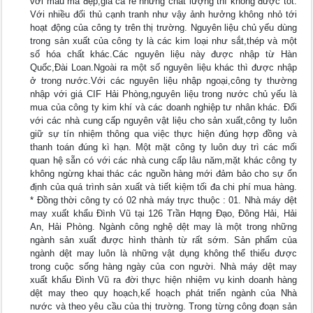
với mẫu mã đẹp,giá cả rẻ nhưng chất lượng thì không được tốt.
Với nhiều đối thủ cạnh tranh như vậy ảnh hưởng không nhỏ tới
hoạt động của công ty trên thị trường. Nguyên liệu chủ yếu dùng
trong sản xuất của công ty là các kim loại như sắt,thép và một
số hóa chất khác.Các nguyên liệu này được nhập từ Hàn
Quốc,Đài Loan.Ngoài ra một số nguyên liệu khác thì được nhập
ở trong nước.Với các nguyên liệu nhập ngoại,công ty thường
nhập với giá CIF Hải Phòng,nguyên liệu trong nước chủ yếu là
mua của công ty kim khí và các doanh nghiệp tư nhân khác. Đối
với các nhà cung cấp nguyên vật liệu cho sản xuất,công ty luôn
giữ sự tín nhiệm thông qua việc thực hiện đúng hợp đồng và
thanh toán đúng kì hạn. Một mặt công ty luôn duy trì các mối
quan hệ sẵn có với các nhà cung cấp lâu năm,mặt khác công ty
không ngừng khai thác các nguồn hàng mới đảm bảo cho sự ổn
định của quá trình sản xuất và tiết kiệm tối đa chi phí mua hàng.
* Đồng thời công ty có 02 nhà máy trực thuộc : 01. Nhà máy dệt
may xuất khẩu Đình Vũ tại 126 Trần Hƣng Đạo, Đông Hải, Hải
An, Hải Phòng. Ngành công nghệ dệt may là một trong những
ngành sản xuất được hình thành từ rất sớm. Sản phẩm của
ngành dệt may luôn là những vật dụng không thể thiếu được
trong cuộc sống hàng ngày của con người. Nhà máy dệt may
xuất khẩu Đình Vũ ra đời thực hiện nhiệm vụ kinh doanh hàng
dệt may theo quy hoạch,kế hoạch phát triển ngành của Nhà
nước và theo yêu cầu của thị trường. Trong từng công đoạn sản