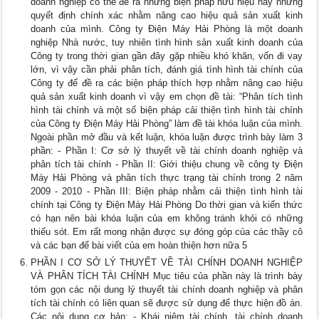
doanh nghiệp có thể đề ra những biện pháp hữu hiệu hay những
quyết định chính xác nhằm nâng cao hiệu quả sản xuất kinh
doanh của mình. Công ty Điện Máy Hải Phòng là một doanh
nghiệp Nhà nước, tuy nhiên tình hình sản xuất kinh doanh của
Công ty trong thời gian gần đây gặp nhiều khó khăn, vốn đi vay
lớn, vì vậy cần phải phân tích, đánh giá tình hình tài chính của
Công ty để đề ra các biện pháp thích hợp nhằm nâng cao hiệu
quả sản xuất kinh doanh vì vậy em chọn đề tài: “Phân tích tình
hình tài chính và một số biện pháp cải thiện tình hình tài chính
của Công ty Điện Máy Hải Phòng” làm đề tài khóa luận của mình.
Ngoài phần mở đầu và kết luận, khóa luận được trình bày làm 3
phần: - Phần I: Cơ sở lý thuyết về tài chính doanh nghiệp và
phân tích tài chính - Phần II: Giới thiệu chung về công ty Điện
Máy Hải Phòng và phân tích thực trạng tài chính trong 2 năm
2009 - 2010 - Phần III: Biện pháp nhằm cải thiện tình hình tài
chính tại Công ty Điện Máy Hải Phòng Do thời gian và kiến thức
có hạn nên bài khóa luận của em không tránh khỏi có những
thiếu sót. Em rất mong nhận được sự đóng góp của các thầy cô
và các bạn để bài viết của em hoàn thiện hơn nữa 5
PHẦN I CƠ SỞ LÝ THUYẾT VỀ TÀI CHÍNH DOANH NGHIỆP
VÀ PHÂN TÍCH TÀI CHÍNH Mục tiêu của phần này là trình bày
tóm gọn các nội dung lý thuyết tài chính doanh nghiệp và phân
tích tài chính có liên quan sẽ được sử dụng để thực hiện đồ án.
Các nội dung cơ bản: - Khái niệm tài chính, tài chính doanh