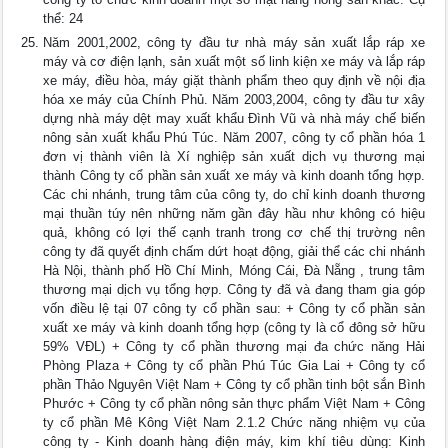
thể: 24
Năm 2001,2002, công ty đầu tư nhà máy sản xuất lắp ráp xe
máy và cơ điện lạnh, sản xuất một số linh kiện xe máy và lắp ráp
xe máy, điều hòa, máy giặt thành phẩm theo quy định về nội địa
hóa xe máy của Chính Phủ. Năm 2003,2004, công ty đầu tư xây
dựng nhà máy dệt may xuất khẩu Đình Vũ và nhà máy chế biến
nông sản xuất khẩu Phú Túc. Năm 2007, công ty cổ phần hóa 1
đơn vị thành viên là Xí nghiệp sản xuất dịch vụ thương mại
thành Công ty cổ phần sản xuất xe máy và kinh doanh tổng hợp.
Các chi nhánh, trung tâm của công ty, do chỉ kinh doanh thương
mại thuần túy nên những năm gần đây hầu như không có hiệu
quả, không có lợi thế cạnh tranh trong cơ chế thị trường nên
công ty đã quyết định chấm dứt hoạt động, giải thể các chi nhánh
Hà Nội, thành phố Hồ Chí Minh, Móng Cái, Đà Nẵng , trung tâm
thương mại dịch vụ tổng hợp. Công ty đã và đang tham gia góp
vốn điều lệ tại 07 công ty cổ phần sau: + Công ty cổ phần sản
xuất xe máy và kinh doanh tổng hợp (công ty là cổ đông sở hữu
59% VĐL) + Công ty cổ phần thương mại đa chức năng Hải
Phòng Plaza + Công ty cổ phần Phú Túc Gia Lai + Công ty cổ
phần Thảo Nguyên Việt Nam + Công ty cổ phần tinh bột sắn Bình
Phước + Công ty cổ phần nông sản thực phẩm Việt Nam + Công
ty cổ phần Mê Kông Việt Nam 2.1.2 Chức năng nhiệm vụ của
công ty - Kinh doanh hàng điện máy, kim khí tiêu dùng: Kinh