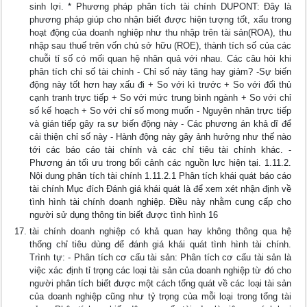
sinh lợi. * Phương pháp phân tích tài chính DUPONT: Đây là
phương pháp giúp cho nhận biết được hiện tượng tốt, xấu trong
hoạt động của doanh nghiệp như thu nhập trên tài sản(ROA), thu
nhập sau thuế trên vốn chủ sở hữu (ROE), thành tích số của các
chuỗi tỉ số có mối quan hệ nhân quả với nhau. Các câu hỏi khi
phân tích chỉ số tài chính - Chỉ số này tăng hay giảm? -Sự biến
động này tốt hơn hay xấu đi + So với kì trước + So với đối thủ
cạnh tranh trực tiếp + So với mức trung bình ngành + So với chỉ
số kế hoạch + So với chỉ số mong muốn - Nguyên nhân trực tiếp
và gián tiếp gây ra sự biến động này - Các phương án khả dĩ để
cải thiện chỉ số này - Hành động này gây ảnh hưởng như thế nào
tới các báo cáo tài chính và các chỉ tiêu tài chính khác. -
Phương án tối ưu trong bối cảnh các nguồn lực hiện tại. 1.11.2.
Nội dung phân tích tài chính 1.11.2.1 Phân tích khái quát báo cáo
tài chính Mục đích Đánh giá khái quát là để xem xét nhận định về
tình hình tài chính doanh nghiệp. Điều này nhằm cung cấp cho
người sử dụng thông tin biết được tình hình 16
tài chính doanh nghiệp có khả quan hay không thông qua hệ
thống chỉ tiêu dùng để đánh giá khái quát tình hình tài chính.
Trình tự: - Phân tích cơ cấu tài sản: Phân tích cơ cấu tài sản là
việc xác định tỉ trọng các loại tài sản của doanh nghiệp từ đó cho
người phân tích biết được một cách tổng quát về các loại tài sản
của doanh nghiệp cũng như tỷ trọng của mỗi loại trong tổng tài