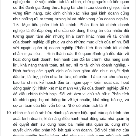
nghiệp đó. Từ việc phân tích tài chính, những người có liên quan
có thể đánh giá đúng thực trạng tài chính của doanh nghiệp, nắm
vững tiềm năng, xác định chính xác hiệu quả kinh doanh cũng
như những rủi ro trong tương lai và triển vọng của doanh nghiệp.
1.5. Mục tiêu phân tích tài chính: Phân tích tài chính doanh
nghiệp là để đáp ứng nhu cầu sử dụng thông tin của nhiều đối
tượng quan tâm đến những khía cạnh khác nhau về tài chính
của doanh nghiệp để phục vụ cho những mục đích của mình. Đối
với ngƣời quản trị doanh nghiệp Phân tích tình hình tài chính
nhằm mục tiêu : - Hình thành các thói quen đánh giá đều đặn về
hoạt động kinh doanh, tiến hành cân đối tài chính, khả năng sinh
lời, khả năng thanh toán, trả nợ, rủi ro tài chính doanh nghiệp. -
Định hướng các quyết định của ban giám đốc như: quyết định
đầu tư, tài trợ, phân chia lợi tức, cổ phần - Là cơ sở cho các dự
báo tài chính: kế hoạch đầu tư, ngân quỹ - Kiểm soát các hoạt
động quản lý: Nhận xét mặt mạnh và yếu của doanh nghiệp để từ
đó điều chính thích hợp. Đối với đơn vị chủ sở hữu: Phân tích
tài chính giúp họ có thông tin về lợi nhuận, khả năng trả nợ, và
sự an toàn của tiền vốn bỏ ra. Nhờ có phân tích tài 9
chính mà chủ sở hữu đánh giá được hiệu quả của quá trình sản
xuất kinh doanh, khả năng điều hành hoạt động của nhà quản trị
để quyết định sử dụng hoặc bãi miễn nhà quản trị, cũng như
quyết định việc phản hồi kết quả kinh doanh. Đối với chủ nợ của
doanh nghiệp (ngân hàng, nhà cho vay, nhà cung cấp) mà mối