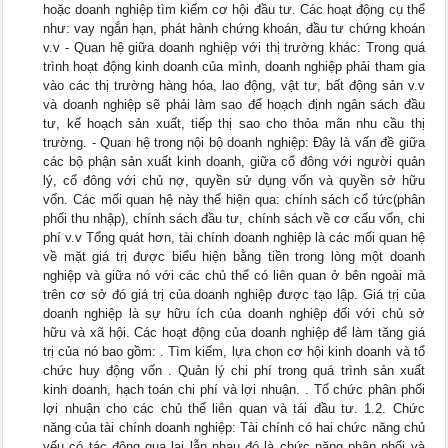
hoặc doanh nghiệp tìm kiếm cơ hội đầu tư. Các hoạt động cụ thể
như: vay ngắn hạn, phát hành chứng khoán, đầu tư chứng khoán
v.v - Quan hệ giữa doanh nghiệp với thị trường khác: Trong quá
trình hoạt động kinh doanh của mình, doanh nghiệp phải tham gia
vào các thị trường hàng hóa, lao động, vật tư, bất động sản v.v
và doanh nghiệp sẽ phải làm sao để hoạch định ngân sách đầu
tư, kế hoạch sản xuất, tiếp thị sao cho thỏa mãn nhu cầu thị
trường. - Quan hệ trong nội bộ doanh nghiệp: Đây là vấn đề giữa
các bộ phận sản xuất kinh doanh, giữa cổ đông với người quản
lý, cổ đông với chủ nợ, quyền sử dụng vốn và quyền sở hữu
vốn. Các mối quan hệ này thể hiện qua: chính sách cổ tức(phân
phối thu nhập), chính sách đầu tư, chính sách về cơ cấu vốn, chi
phí v.v Tổng quát hơn, tài chính doanh nghiệp là các mối quan hệ
về mặt giá trị được biểu hiện bằng tiền trong lòng một doanh
nghiệp và giữa nó với các chủ thể có liên quan ở bên ngoài mà
trên cơ sở đó giá trị của doanh nghiệp được tạo lập. Giá trị của
doanh nghiệp là sự hữu ích của doanh nghiệp đối với chủ sở
hữu và xã hội. Các hoạt động của doanh nghiệp để làm tăng giá
trị của nó bao gồm: . Tìm kiếm, lựa chon cơ hội kinh doanh và tổ
chức huy động vốn . Quản lý chi phí trong quá trình sản xuất
kinh doanh, hạch toán chi phí và lợi nhuận. . Tổ chức phân phối
lợi nhuận cho các chủ thể liên quan và tái đầu tư. 1.2. Chức
năng của tài chính doanh nghiệp: Tài chính có hai chức năng chủ
yếu có tác động qua lại lẫn nhau đó là chức năng phân phối và