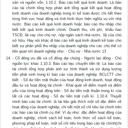
sản và nguồn vốn. 1.10.2. Báo cáo kết quả kinh doanh: Là báo
cáo tài chính tổng hợp phản ánh tổng quát kết quả hoạt động
kinh doanh của doanh nghiệp trong kì kế toán được chi tiết theo
từng lĩnh vực hoạt động và tình hình thực hiện nghĩa vụ với nhà
nước. Báo cáo kết quả kinh doanh hoặc báo cáo thu nhập cho
biết kết quả kinh doanh chính: Doanh thu, chi phí, khấu hao
TSCĐ, lãi vay cho chủ nợ, nộp ngân sách nhà nước, lãi của chủ
sở hữu. Hay nói khác đi báo cáo kết quả kinh doanh kế toán cho
biết sự phân phối thu nhập của doanh nghiệp cho các chủ thể có
liên quan tới doanh nghiệp như: - Chủ nợ - Nhà nước 13
- Cổ đông ưu đãi và cổ đông đại chúng - Người lao động - Chủ
nguồn lực khác 1.10.3. Báo cáo lƣu chuyển tiền tệ: Là báo cáo
tài chính tổng hợp phản ánh sự hình thành và sử dụng lượng
tiền phát sinh trong kì báo cáo của doanh nghiệp. BCLCTT cho
biết: - Số dư tiền mặt thuần của hoạt động kinh doanh, hoạt động
đầu tư và hoạt động tài chính - Khái quát về điểm mạnh và điểm
yếu của từng hoạt động trên - Số dư tiền mặt thuần trong kì của
tất cả các hoạt động - Số dư tiền mặt cuối kì. 1.10.4. Thuyết
minh báo cáo tài chính: là tài liệu giải thích một số đặc điểm về
hoạt động của doanh nghiệp, chi tiết một số chỉ tiêu tài chính trên
các báo cáo tài chính cụ thể. Ví dụ như: đặc điểm hoạt động của
doanh nghiệp, chính sách kế toán, hình thức số sách kế toán,
phương pháp kế toán, một số chỉ tiêu trong báo cáo tài chính(chi