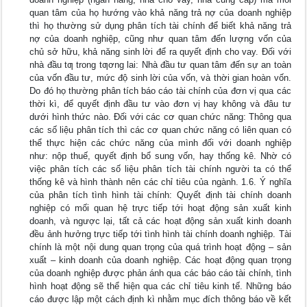
quan tâm của họ hướng vào khả năng trả nợ của doanh nghiệp
thì họ thường sử dụng phân tích tài chính để biết khả năng trả
nợ của doanh nghiệp, cũng như quan tâm đến lượng vốn của
chủ sở hữu, khả năng sinh lời để ra quyết định cho vay. Đối với
nhà đầu tƣ trong tƣơng lai: Nhà đầu tư quan tâm đến sự an toàn
của vốn đầu tư, mức độ sinh lời của vốn, và thời gian hoàn vốn.
Do đó họ thường phân tích báo cáo tài chính của đơn vị qua các
thời kì, để quyết định đầu tư vào đơn vị hay không và đâu tư
dưới hình thức nào. Đối với các cơ quan chức năng: Thông qua
các số liệu phân tích thì các cơ quan chức năng có liên quan có
thể thực hiện các chức năng của mình đối với doanh nghiệp
như: nộp thuế, quyết định bổ sung vốn, hay thống kê. Nhờ có
việc phân tích các số liệu phân tích tài chính người ta có thể
thống kê và hình thành nên các chỉ tiêu của ngành. 1.6. Ý nghĩa
của phân tích tình hình tài chính: Quyết định tài chính doanh
nghiệp có mối quan hệ trực tiếp tới hoạt động sản xuất kinh
doanh, và ngược lại, tất cả các hoạt động sản xuất kinh doanh
đều ảnh hưởng trực tiếp tới tình hình tài chính doanh nghiệp. Tài
chính là một nội dung quan trọng của quá trình hoạt động – sản
xuất – kinh doanh của doanh nghiệp. Các hoạt động quan trọng
của doanh nghiệp được phản ánh qua các báo cáo tài chính, tình
hình hoạt động sẽ thể hiện qua các chỉ tiêu kinh tế. Những báo
cáo được lập một cách định kì nhằm mục đích thông báo về kết