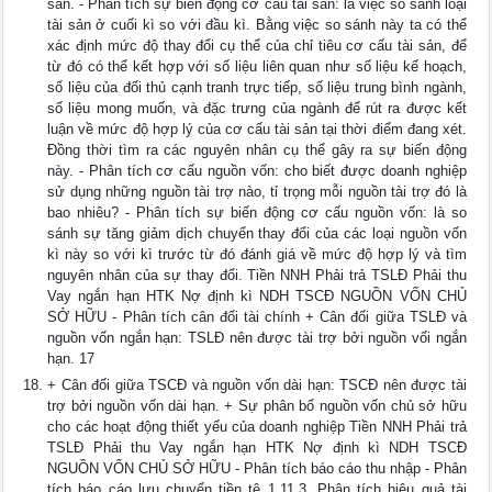
sản. - Phân tích sự biến động cơ cấu tài sản: là việc so sánh loại
tài sản ở cuối kì so với đầu kì. Bằng việc so sánh này ta có thể
xác định mức độ thay đổi cụ thể của chỉ tiêu cơ cấu tài sản, để
từ đó có thể kết hợp với số liệu liên quan như số liệu kế hoạch,
số liệu của đối thủ cạnh tranh trực tiếp, số liệu trung bình ngành,
số liệu mong muốn, và đặc trưng của ngành để rút ra được kết
luận về mức độ hợp lý của cơ cấu tài sản tại thời điểm đang xét.
Đồng thời tìm ra các nguyên nhân cụ thể gây ra sự biến động
này. - Phân tích cơ cấu nguồn vốn: cho biết được doanh nghiệp
sử dụng những nguồn tài trợ nào, tỉ trọng mỗi nguồn tài trợ đó là
bao nhiêu? - Phân tích sự biến động cơ cấu nguồn vốn: là so
sánh sự tăng giảm dịch chuyển thay đổi của các loại nguồn vốn
kì này so với kì trước từ đó đánh giá về mức độ hợp lý và tìm
nguyên nhân của sự thay đổi. Tiền NNH Phải trả TSLĐ Phải thu
Vay ngắn hạn HTK Nợ định kì NDH TSCĐ NGUỒN VỐN CHỦ
SỞ HỮU - Phân tích cân đối tài chính + Cân đối giữa TSLĐ và
nguồn vốn ngắn hạn: TSLĐ nên được tài trợ bởi nguồn vối ngắn
hạn. 17
+ Cân đối giữa TSCĐ và nguồn vốn dài hạn: TSCĐ nên được tài
trợ bởi nguồn vốn dài hạn. + Sự phân bổ nguồn vốn chủ sở hữu
cho các hoạt động thiết yếu của doanh nghiệp Tiền NNH Phải trả
TSLĐ Phải thu Vay ngắn hạn HTK Nợ định kì NDH TSCĐ
NGUỒN VỐN CHỦ SỞ HỮU - Phân tích báo cáo thu nhập - Phân
tích báo cáo lưu chuyển tiền tệ 1.11.3. Phân tích hiệu quả tài