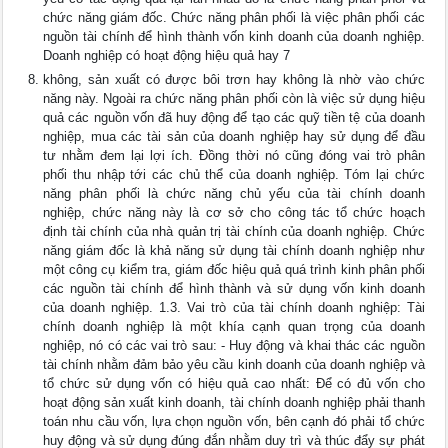
chức năng giám đốc. Chức năng phân phối là việc phân phối các
nguồn tài chính để hình thành vốn kinh doanh của doanh nghiệp.
Doanh nghiệp có hoạt động hiệu quả hay 7
không, sản xuất có được bôi trơn hay không là nhờ vào chức
năng này. Ngoài ra chức năng phân phối còn là việc sử dụng hiệu
quả các nguồn vốn đã huy động để tạo các quỹ tiền tệ của doanh
nghiệp, mua các tài sản của doanh nghiệp hay sử dụng để đầu
tư nhằm đem lại lợi ích. Đồng thời nó cũng đóng vai trò phân
phối thu nhập tới các chủ thể của doanh nghiệp. Tóm lại chức
năng phân phối là chức năng chủ yếu của tài chính doanh
nghiệp, chức năng này là cơ sở cho công tác tổ chức hoạch
định tài chính của nhà quản trị tài chính của doanh nghiệp. Chức
năng giám đốc là khả năng sử dụng tài chính doanh nghiệp như
một công cụ kiểm tra, giám đốc hiệu quả quá trình kinh phân phối
các nguồn tài chính để hình thành và sử dụng vốn kinh doanh
của doanh nghiệp. 1.3. Vai trò của tài chính doanh nghiệp: Tài
chính doanh nghiệp là một khía cạnh quan trọng của doanh
nghiệp, nó có các vai trò sau: - Huy động và khai thác các nguồn
tài chính nhằm đảm bảo yêu cầu kinh doanh của doanh nghiệp và
tổ chức sử dụng vốn có hiệu quả cao nhất: Để có đủ vốn cho
hoạt động sản xuất kinh doanh, tài chính doanh nghiệp phải thanh
toán nhu cầu vốn, lựa chọn nguồn vốn, bên cạnh đó phải tổ chức
huy động và sử dụng đúng đắn nhằm duy trì và thúc đẩy sự phát