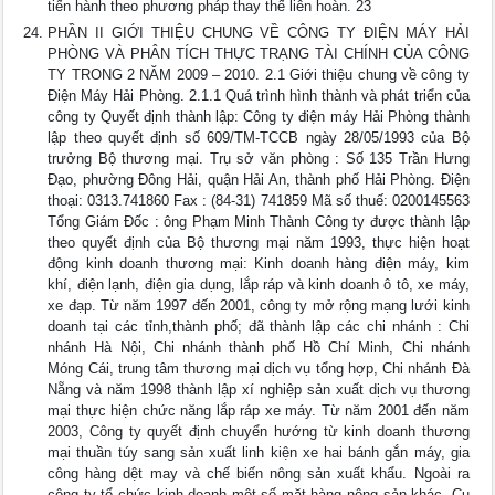
tiến hành theo phương pháp thay thế liên hoàn. 23
PHẦN II GIỚI THIỆU CHUNG VỀ CÔNG TY ĐIỆN MÁY HẢI
PHÒNG VÀ PHÂN TÍCH THỰC TRẠNG TÀI CHÍNH CỦA CÔNG
TY TRONG 2 NĂM 2009 – 2010. 2.1 Giới thiệu chung về công ty
Điện Máy Hải Phòng. 2.1.1 Quá trình hình thành và phát triển của
công ty Quyết định thành lập: Công ty điện máy Hải Phòng thành
lập theo quyết định số 609/TM-TCCB ngày 28/05/1993 của Bộ
trưởng Bộ thương mại. Trụ sở văn phòng : Số 135 Trần Hưng
Đạo, phường Đông Hải, quận Hải An, thành phố Hải Phòng. Điện
thoại: 0313.741860 Fax : (84-31) 741859 Mã số thuế: 0200145563
Tổng Giám Đốc : ông Phạm Minh Thành Công ty được thành lập
theo quyết định của Bộ thương mại năm 1993, thực hiện hoạt
động kinh doanh thương mại: Kinh doanh hàng điện máy, kim
khí, điện lạnh, điện gia dụng, lắp ráp và kinh doanh ô tô, xe máy,
xe đạp. Từ năm 1997 đến 2001, công ty mở rộng mạng lưới kinh
doanh tại các tỉnh,thành phố; đã thành lập các chi nhánh : Chi
nhánh Hà Nội, Chi nhánh thành phố Hồ Chí Minh, Chi nhánh
Móng Cái, trung tâm thương mại dịch vụ tổng hợp, Chi nhánh Đà
Nẵng và năm 1998 thành lập xí nghiệp sản xuất dịch vụ thương
mại thực hiện chức năng lắp ráp xe máy. Từ năm 2001 đến năm
2003, Công ty quyết định chuyển hướng từ kinh doanh thương
mại thuần túy sang sản xuất linh kiện xe hai bánh gắn máy, gia
công hàng dệt may và chế biến nông sản xuất khẩu. Ngoài ra
công ty tổ chức kinh doanh một số mặt hàng nông sản khác. Cụ