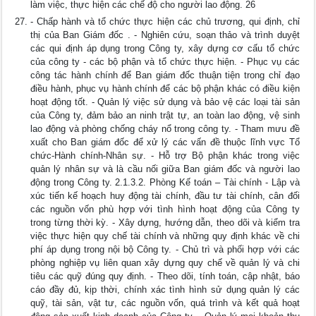
làm việc, thực hiện các chế độ cho người lao động. 26
- Chấp hành và tổ chức thực hiện các chủ trương, qui định, chỉ
thị của Ban Giám đốc . - Nghiên cứu, soạn thảo và trình duyệt
các qui định áp dụng trong Công ty, xây dựng cơ cấu tổ chức
của công ty - các bộ phận và tổ chức thực hiện. - Phục vụ các
công tác hành chính để Ban giám đốc thuận tiện trong chỉ đạo
điều hành, phục vụ hành chính để các bộ phận khác có điều kiện
hoạt động tốt. - Quản lý việc sử dụng và bảo vệ các loại tài sản
của Công ty, đảm bảo an ninh trật tự, an toàn lao động, vệ sinh
lao động và phòng chống cháy nổ trong công ty. - Tham mưu đề
xuất cho Ban giám đốc để xử lý các vấn đề thuộc lĩnh vực Tổ
chức-Hành chính-Nhân sự. - Hỗ trợ Bộ phận khác trong việc
quản lý nhân sự và là cầu nối giữa Ban giám đốc và người lao
động trong Công ty. 2.1.3.2. Phòng Kế toán – Tài chính - Lập và
xúc tiến kế hoạch huy động tài chính, đầu tư tài chính, cân đối
các nguồn vốn phù hợp với tình hình hoạt động của Công ty
trong từng thời kỳ. - Xây dựng, hướng dẫn, theo dõi và kiểm tra
việc thực hiện quy chế tài chính và những quy định khác về chi
phí áp dụng trong nội bộ Công ty. - Chủ trì và phối hợp với các
phòng nghiệp vụ liên quan xây dựng quy chế về quản lý và chi
tiêu các quỹ đúng quy định. - Theo dõi, tính toán, cập nhật, báo
cáo đầy đủ, kịp thời, chính xác tình hình sử dụng quản lý các
quỹ, tài sản, vật tư, các nguồn vốn, quá trình và kết quả hoạt