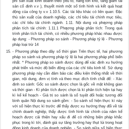
phí sản xuất kinh doanh theo yếu tố, hàng tồn kho, tăng giảm tài
sản cố định v.v ), thuyết minh một số tình hình và kết quả hoạt
động của công ty v.v 1.10.5. Các tài liệu khác có liên quan: Đặc
thù sản xuất của doanh nghiệp, các chỉ tiêu tài chính mục tiêu,
các chỉ tiêu tài chính ngành. 1.11. Nội dung và phƣơng pháp
phân tích tài chính: 1.11.1 Phƣơng pháp phân tích: Trong quá
trình phân tích tài chính, có nhiều phương pháp khác nhau được
áp dụng: - Phương pháp so sánh - Phương pháp tỷ lệ - Phương
pháp loại trừ 14
- Phương pháp theo dãy số thời gian Trên thực tế, hai phương
pháp so sánh và phương pháp tỷ lệ là hai phương pháp phổ biến
nhất. * Phương pháp so sánh được dùng để xác định xu hướng
phát triển và mức độ biến động của các chỉ tiêu kinh tế. Sử dụng
phương pháp này cần đảm bảo các điều kiện thống nhất về thời
gian, nội dung, đơn vị tính và theo mục đích tính chất để: - Xác
định so sánh: Gốc so sánh được chọn là gốc về mặt không gian
và thời gian - Kì phân tích được chọn là kì phân tích hiện tại hay
kì kế kế hoạch - Giá trị so sánh là số tuyệt đối hoặc tương đối
bình quân Nội dung so sánh gồm: - So sánh số hiện thực kì này
với số hiện thực kì trước để thấy được xu hướng thay đổi về tài
chính doanh nghiệp, thấy được tình hình tài chính của năm kế
hoạch được cải thiện hay xấu đi để có những biện pháp khắc
phục trong kì tới, đánh giá sự tăng trưởng hay thụt lùi trong hoạt
động kinh doanh của doanh nghiệp. - So sánh giữa số hiện thực