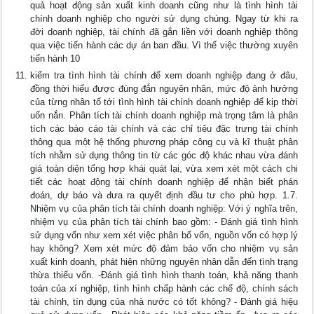
quả hoạt động sản xuất kinh doanh cũng như là tình hình tài
chính doanh nghiệp cho người sử dụng chúng. Ngay từ khi ra
đời doanh nghiệp, tài chính đã gắn liền với doanh nghiệp thông
qua việc tiến hành các dự án ban đầu. Vì thế việc thường xuyên
tiến hành 10
kiểm tra tình hình tài chính để xem doanh nghiệp đang ở đâu,
đồng thời hiểu được đúng đắn nguyên nhân, mức độ ảnh hưởng
của từng nhân tố tới tình hình tài chính doanh nghiệp để kịp thời
uốn nắn. Phân tích tài chính doanh nghiệp mà trọng tâm là phân
tích các báo cáo tài chính và các chỉ tiêu đặc trưng tài chính
thông qua một hệ thống phương pháp công cụ và kĩ thuật phân
tích nhằm sử dụng thông tin từ các góc độ khác nhau vừa đánh
giá toàn diện tổng hợp khái quát lại, vừa xem xét một cách chi
tiết các hoạt động tài chính doanh nghiệp để nhận biết phán
đoán, dự báo và đưa ra quyết định đầu tư cho phù hợp. 1.7.
Nhiệm vụ của phân tích tài chính doanh nghiệp: Với ý nghĩa trên,
nhiệm vụ của phân tích tài chính bao gồm: - Đánh giá tình hình
sử dụng vốn như xem xét việc phân bổ vốn, nguồn vốn có hợp lý
hay không? Xem xét mức độ đảm bảo vốn cho nhiệm vụ sản
xuất kinh doanh, phát hiện những nguyên nhân dẫn đến tình trạng
thừa thiếu vốn. -Đánh giá tình hình thanh toán, khả năng thanh
toán của xí nghiệp, tình hình chấp hành các chế độ, chính sách
tài chính, tín dụng của nhà nước có tốt không? - Đánh giá hiệu