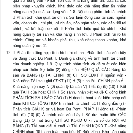
quả sử dụng vốn - Phát hiện các khả năng tiềm ẩn, đưa ra các
biện pháp khuyến khích, khai thác các khả năng tiềm ẩn nhằm
nâng cao hiệu quả sử dụng vốn. 1.8. Nội dung phân tích tài chính
 Phân tích khái quát tài chính: Sự biến động của tài sản, nguồn
vốn, doanh thu, chi phí, lợi nhuận, nộp ngân sách, các cân đối tài
chính, và kết luận sơ bộ.  Phân tích hiệu quả tài chính: Khả
năng quản lý tài sản và khả năng sinh lời.  Phân tích rủi ro tài
chính: Công nợ và khoản phải thu, khả năng thanh khoản, khả
năng quản lý nợ. 11
 Phân tích tổng hợp tình hình tài chính: Phân tích các đòn bẩy
và đẳng thức Du Pont.  Đánh giá chung về tình hình tài chính
của doanh nghiệp. 1.9. Quy trình phân tích và đề xuất các biện
pháp cải thiện Sự biến (2) động của HIỆU QUẢ CÁC Bảng tài
sản và BẢNG (1) TÀI CHÍNH (8) CHỈ SỐ CĐKT P nguồn vốn -
Khả năng TÀI sau giải CĐKT (11) H (5) sinh lời. CHÍNH pháp Â -
Khả năng hiện nay N (0) quản lý tài sản VỊ THẾ (3) (9) (10) T Kết
quả TÀI Í của hoạt CHÍNH So sánh, nhận xét và đề C động kinh
PHÂN TÍCH SAU BÁO CÁO (1) H doanh, hoạt xuất biện pháp cải
thiện KHI CÓ TỔNG HỢP tình hình tài chính LCTT động đầu (7) -
Phân tích GIẢI K tư và hoạt Du Pont. PHÁP H động tài -Phân
tích (9) (10) (0) Á chính các đòn bẩy I Số dư thuần tiền CÁC
Bảng (11) Q mặt trong CHỈ SỐ KQKD U kì và số dư RỦI RO
BẢNG (1) TÀI sau giải Á cuối kì TÀI CHÍNH KQKD T -Khả năng
CHÍNH pháp (6) thanh toán mục tiêu (4) Biến động -Khả năng của