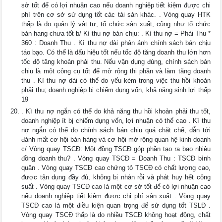
sở tốt để có lợi nhuận cao nếu doanh nghiệp tiết kiệm được chi
phí trên cơ sở sử dụng tốt các tài sản khác. . Vòng quay HTK
thấp là do quản lý vật tư, tổ chức sản xuất, cũng như tổ chức
bán hang chưa tốt b/ Kì thu nợ bán chịu: . Kì thu nợ = Phải Thu *
360 : Doanh Thu . Kì thu nợ dài phản ánh chính sách bán chịu
táo bạo. Có thể là dấu hiệu tốt nếu tốc độ tăng doanh thu lớn hơn
tốc độ tăng khoản phải thu. Nếu vận dụng đúng, chính sách bán
chịu là một công cụ tốt để mở rộng thị phần và làm tăng doanh
thu . Kì thu nợ dài có thể do yếu kém trong việc thu hồi khoản
phải thu; doanh nghiệp bị chiếm dụng vốn, khả năng sinh lợi thấp
19
. Kì thu nợ ngắn có thể do khả năng thu hồi khoản phải thu tốt,
doanh nghiệp ít bị chiếm dụng vốn, lợi nhuận có thể cao . Kì thu
nợ ngắn có thể do chính sách bán chịu quá chặt chẽ, dẫn tới
đánh mất cơ hội bán hàng và cơ hội mở rộng quan hệ kinh doanh
c/ Vòng quay TSCĐ: Một đồng TSCĐ góp phần tạo ra bao nhiêu
đồng doanh thu? . Vòng quay TSCĐ = Doanh Thu : TSCĐ bình
quân . Vòng quay TSCĐ cao chứng tỏ TSCĐ có chất lượng cao,
được tận dụng đầy đủ, không bị nhàn rỗi và phát huy hết công
suất . Vòng quay TSCĐ cao là một cơ sở tốt để có lợi nhuận cao
nếu doanh nghiệp tiết kiệm được chi phí sản xuất . Vòng quay
TSCĐ cao là một điều kiện quan trọng để sử dụng tốt TSLĐ .
Vòng quay TSCĐ thấp là do nhiều TSCĐ không hoạt động, chất