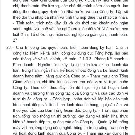
động sản xuất kinh doanh của Công ty. - Quản lý mọi khoản thu
chi, thanh toán tiền lương, các chế độ chính sách cho người lao
động theo đúng quy định của Nhà nước và của Công ty; Lập sổ
theo dõi thu nhập cá nhân và tính thu nộp thuế thu nhập cá nhân.
- Tính toán, trích nộp đầy đủ và kịp thời các khoản nộp ngân
sách, nghĩa vụ thuế và các nghĩa vụ khác đối với Nhà nước theo
luật định; Tổ chức thực hiện các nghiệp vụ giải ngân, thanh toán.
27
- Chủ trì công tác quyết toán, kiểm toán đúng kỳ hạn; Chủ trì
công tác kiểm kê tài sản, công cụ dụng cụ; Tổng hợp, lập báo
cáo thống kê về tài chính, kế toán. 2.1.3.3. Phòng Kế hoạch –
Kinh doanh - Nghiên cứu, xây dựng chiến lược kinh doanh dài
hạn, trung hạn, ngắn hạn, kế hoạch hoạt động và kế hoạch kinh
doanh hàng năm, hàng quý của Công ty. - Tham mưu cho Tổng
Giám đốc giao chỉ tiêu kinh doanh cho các đơn vị trực thuộc
Công ty. Theo dõi, thúc đẩy tiến độ thực hiện kế hoạch kinh
doanh và chương trình công tác của Công ty và của các đơn vị
trực thuộc công ty. - Tổng hợp, phân tích và lập báo cáo tình
hình hoạt động và tình hình kinh doanh tháng, quí,cả năm và
theo yêu cầu của Ban Tổng Giám đốc Công ty. - Thu thập, phân
tích, tổng hợp thông tin thị trường; xây dựng và triển khai thực
hiện kế hoạch tiếp thị, quảng cáo của Công ty. - Quản lý hệ thống
máy vi tính, ứng dụng công nghệ thông tin trong công tác quản lý
và hoạt động kinh doanh của Công ty. - Tham gia xây dựng Hệ