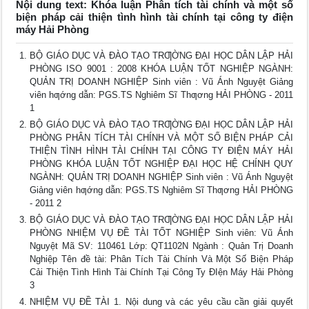
Nội dung text: Khóa luận Phân tích tài chính và một số
biện pháp cải thiện tình hình tài chính tại công ty điện
máy Hải Phòng
BỘ GIÁO DỤC VÀ ĐÀO TẠO TRƢỜNG ĐẠI HỌC DÂN LẬP HẢI
PHÒNG ISO 9001 : 2008 KHÓA LUẬN TỐT NGHIỆP NGÀNH:
QUẢN TRỊ DOANH NGHIỆP Sinh viên : Vũ Ánh Nguyệt Giảng
viên hƣớng dẫn: PGS.TS Nghiêm Sĩ Thƣơng HẢI PHÒNG - 2011
1
BỘ GIÁO DỤC VÀ ĐÀO TẠO TRƢỜNG ĐẠI HỌC DÂN LẬP HẢI
PHÒNG PHÂN TÍCH TÀI CHÍNH VÀ MỘT SỐ BIỆN PHÁP CẢI
THIỆN TÌNH HÌNH TÀI CHÍNH TẠI CÔNG TY ĐIỆN MÁY HẢI
PHÒNG KHÓA LUẬN TỐT NGHIỆP ĐẠI HỌC HỆ CHÍNH QUY
NGÀNH: QUẢN TRỊ DOANH NGHIỆP Sinh viên : Vũ Ánh Nguyệt
Giảng viên hƣớng dẫn: PGS.TS Nghiêm Sĩ Thƣơng HẢI PHÒNG
- 2011 2
BỘ GIÁO DỤC VÀ ĐÀO TẠO TRƢỜNG ĐẠI HỌC DÂN LẬP HẢI
PHÒNG NHIỆM VỤ ĐỀ TÀI TỐT NGHIỆP Sinh viên: Vũ Ánh
Nguyệt Mã SV: 110461 Lớp: QT1102N Ngành : Quản Trị Doanh
Nghiệp Tên đề tài: Phân Tích Tài Chính Và Một Số Biện Pháp
Cải Thiện Tình Hình Tài Chính Tại Công Ty ĐIện Máy Hải Phòng
3
NHIỆM VỤ ĐỀ TÀI 1. Nội dung và các yêu cầu cần giải quyết