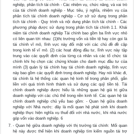
nghiệp, phân tích tài chính - Các nhiệm vụ, chức năng, và vai trò
của tài chính doanh nghiệp - Mục tiêu, ý nghĩa, nhiệm vụ của
phân tích tài chính doanh nghiệp - Cơ sở sử dụng trong phân
tích tài chính - Quy trình và nội dung phân tích tài chính - Các
phương pháp được sử dụng trong phân tích tài chính 1.1. Khái
niệm tài chính doanh nghiệp Tài chính bao gồm ba lĩnh vực nhỏ
có liên quan tới nhau: (1)thị trường vốn và tiền tệ hay còn gọi là
tài chính vĩ mô, lĩnh vực này đối mặt với các chủ đề đề cập
trong kinh tế vĩ mô. (2) các hoạt động đầu tư, lĩnh vực này tập
trung vào các quyết định của từng cá nhân và các tổ chức tài
chính khi họ chọn các chứng khoán cho danh mục đầu tư của
mình (3) quản lý tài chính hay tài chính doanh nghiệp, lĩnh vực
này bao gồm các quyết định trong doanh nghiệp. Hay nói khác đi,
tài chính là hệ thống các quan hệ kinh tế trong phân phối, gắn
liền với quá trình hình thành và sử dụng các quỹ tiền tệ. Tài
chính doanh nghiệp được hiểu là những quan hệ giá trị giữa
doanh nghiệp với các chủ thể trong nền kinh tế. Các quan hệ tài
chính doanh nghiệp chủ yếu bao gồm: - Quan hệ giữa doanh
nghiệp với Nhà nước: đây là mối quan hệ phát sinh khi doanh
nghiệp thực hiện nghĩa vụ thuế đối với nhà nước, khi nhà nước
góp vốn vào doanh nghiệp. 6
- Quan hệ giữa doanh nghiệp với thị trường tài chính: Mối quan
hệ này được thể hiện khi doanh nghiệp tìm kiếm nguồn tài trợ