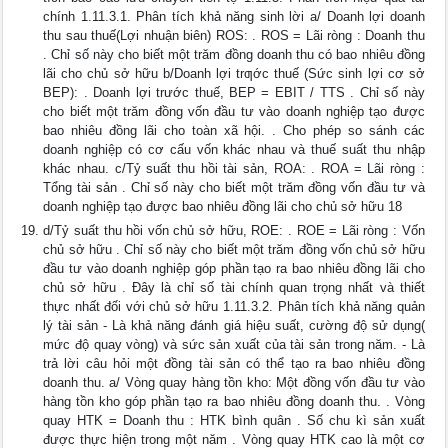
chính 1.11.3.1. Phân tích khả năng sinh lời a/ Doanh lợi doanh
thu sau thuế(Lợi nhuận biên) ROS: . ROS = Lãi ròng : Doanh thu
. Chỉ số này cho biết một trăm đồng doanh thu có bao nhiêu đồng
lãi cho chủ sở hữu b/Doanh lợi trƣớc thuế (Sức sinh lợi cơ sở
BEP): . Doanh lợi trước thuế, BEP = EBIT / TTS . Chỉ số này
cho biết một trăm đồng vốn đầu tư vào doanh nghiệp tạo được
bao nhiêu đồng lãi cho toàn xã hội. . Cho phép so sánh các
doanh nghiệp có cơ cấu vốn khác nhau và thuế suất thu nhập
khác nhau. c/Tỷ suất thu hồi tài sản, ROA: . ROA = Lãi ròng :
Tổng tài sản . Chỉ số này cho biết một trăm đồng vốn đầu tư và
doanh nghiệp tạo được bao nhiêu đồng lãi cho chủ sở hữu 18
d/Tỷ suất thu hồi vốn chủ sở hữu, ROE: . ROE = Lãi ròng : Vốn
chủ sở hữu . Chỉ số này cho biết một trăm đồng vốn chủ sở hữu
đầu tư vào doanh nghiệp góp phần tạo ra bao nhiêu đồng lãi cho
chủ sở hữu . Đây là chỉ số tài chính quan trọng nhất và thiết
thực nhất đối với chủ sở hữu 1.11.3.2. Phân tích khả năng quản
lý tài sản - Là khả năng đánh giá hiệu suất, cường độ sử dụng(
mức độ quay vòng) và sức sản xuất của tài sản trong năm. - Là
trả lời câu hỏi một đồng tài sản có thể tạo ra bao nhiêu đồng
doanh thu. a/ Vòng quay hàng tồn kho: Một đồng vốn đầu tư vào
hàng tồn kho góp phần tạo ra bao nhiêu đồng doanh thu. . Vòng
quay HTK = Doanh thu : HTK bình quân . Số chu kì sản xuất
được thực hiện trong một năm . Vòng quay HTK cao là một cơ