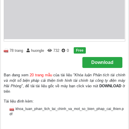
Free
78 trang
huongle
732
0
Download
Bạn đang xem
20 trang mẫu
của tài liệu
"Khóa luận Phân tích tài chính
và một số biện pháp cải thiện tình hình tài chính tại công ty điện máy
Hải Phòng"
, để tải tài liệu gốc về máy bạn click vào nút
DOWNLOAD
ở
trên
Tài liệu đính kèm:
khoa_luan_phan_tich_tai_chinh_va_mot_so_bien_phap_cai_thien.p
df