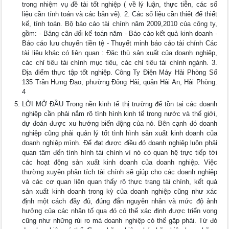
trong nhiệm vụ đề tài tốt nghiệp ( về lý luận, thực tiễn, các số
liệu cần tính toán và các bản vẽ). 2. Các số liệu cần thiết để thiết
kế, tính toán. Bộ báo cáo tài chính năm 2009,2010 của công ty,
gồm: - Bảng cân đối kế toán năm - Báo cáo kết quả kinh doanh -
Báo cáo lưu chuyển tiền tệ - Thuyết minh báo cáo tài chính Các
tài liệu khác có liên quan : Đặc thù sản xuất của doanh nghiệp,
các chỉ tiêu tài chính mục tiêu, các chỉ tiêu tài chính ngành. 3.
Địa điểm thực tập tốt nghiệp. Công Ty Điện Máy Hải Phòng Số
135 Trần Hưng Đạo, phường Đông Hải, quận Hải An, Hải Phòng.
4
LỜI MỞ ĐẦU Trong nền kinh tế thị trường để tồn tại các doanh
nghiệp cần phải nắm rõ tình hình kinh tế trong nước và thế giới,
dự đoán được xu hướng biến động của nó. Bên cạnh đó doanh
nghiệp cũng phải quản lý tốt tình hình sản xuất kinh doanh của
doanh nghiệp mình. Để đạt được điều đó doanh nghiệp luôn phải
quan tâm đến tình hình tài chính vì nó có quan hệ trực tiếp tới
các hoạt động sản xuất kinh doanh của doanh nghiệp. Việc
thường xuyên phân tích tài chính sẽ giúp cho các doanh nghiệp
và các cơ quan liên quan thấy rõ thực trạng tài chính, kết quả
sản xuất kinh doanh trong kỳ của doanh nghiệp cũng như xác
định một cách đầy đủ, đúng đắn nguyên nhân và mức độ ảnh
hưởng của các nhân tố qua đó có thể xác định được triển vọng
cũng như những rủi ro mà doanh nghiệp có thể gặp phải. Từ đó