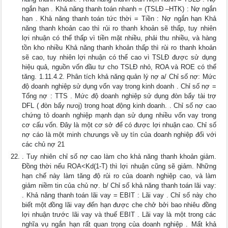
ngắn hạn . Khả năng thanh toán nhanh = (TSLĐ –HTK) : Nợ ngắn
hạn . Khả năng thanh toán tức thời = Tiền : Nợ ngắn hạn Khả
năng thanh khoản cao thì rủi ro thanh khoản sẽ thấp, tuy nhiên
lợi nhuận có thể thấp vì tiền mặt nhiều, phải thu nhiều, và hàng
tồn kho nhiều Khả năng thanh khoản thấp thì rủi ro thanh khoản
sẽ cao, tuy nhiên lợi nhuận có thể cao vì TSLĐ được sử dụng
hiệu quả, nguồn vốn đầu tư cho TSLĐ nhỏ, ROA và ROE có thể
tăng. 1.11.4.2. Phân tích khả năng quản lý nợ a/ Chỉ số nợ: Mức
độ doanh nghiệp sử dụng vốn vay trong kinh doanh . Chỉ số nợ =
Tổng nợ : TTS . Mức độ doanh nghiệp sử dụng đòn bẩy tài trợ
DFL ( đòn bẩy nưoj) trong hoạt động kinh doanh. . Chỉ số nợ cao
chứng tỏ doanh nghiệp mạnh dạn sử dụng nhiều vốn vay trong
cơ cấu vốn. Đây là một cơ sở để có được lợi nhuận cao. Chỉ số
nợ cáo là một minh chưungs về uy tín của doanh nghiệp đối với
các chủ nợ 21
. Tuy nhiên chỉ số nợ cao làm cho khả năng thanh khoản giảm.
Đồng thời nếu ROA<Kd(1-T) thì lợi nhuận cũng sẽ giảm. Những
hạn chế này làm tăng độ rủi ro của doanh nghiệp cao, và làm
giảm niềm tin của chủ nợ. b/ Chỉ số khả năng thanh toán lãi vay:
. Khả năng thanh toán lãi vay = EBIT : Lãi vay . Chỉ số này cho
biết một đồng lãi vay đến hạn được che chở bởi bao nhiêu đồng
lợi nhuận trước lãi vay và thuế EBIT . Lãi vay là một trong các
nghĩa vụ ngắn hạn rất quan trọng của doanh nghiệp . Mất khả