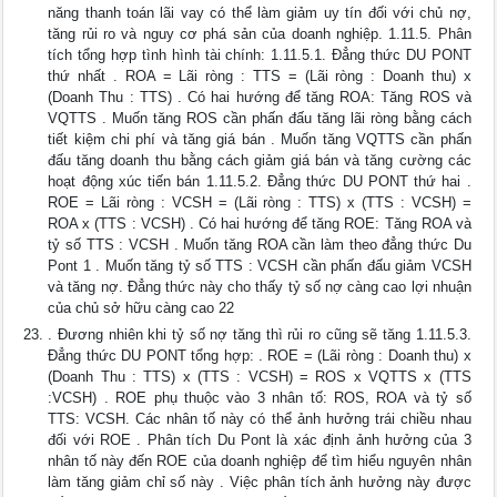
năng thanh toán lãi vay có thể làm giảm uy tín đối với chủ nợ,
tăng rủi ro và nguy cơ phá sản của doanh nghiệp. 1.11.5. Phân
tích tổng hợp tình hình tài chính: 1.11.5.1. Đẳng thức DU PONT
thứ nhất . ROA = Lãi ròng : TTS = (Lãi ròng : Doanh thu) x
(Doanh Thu : TTS) . Có hai hướng để tăng ROA: Tăng ROS và
VQTTS . Muốn tăng ROS cần phấn đấu tăng lãi ròng bằng cách
tiết kiệm chi phí và tăng giá bán . Muốn tăng VQTTS cần phấn
đấu tăng doanh thu bằng cách giảm giá bán và tăng cường các
hoạt động xúc tiến bán 1.11.5.2. Đẳng thức DU PONT thứ hai .
ROE = Lãi ròng : VCSH = (Lãi ròng : TTS) x (TTS : VCSH) =
ROA x (TTS : VCSH) . Có hai hướng để tăng ROE: Tăng ROA và
tỷ số TTS : VCSH . Muốn tăng ROA cần làm theo đẳng thức Du
Pont 1 . Muốn tăng tỷ số TTS : VCSH cần phấn đấu giảm VCSH
và tăng nợ. Đẳng thức này cho thấy tỷ số nợ càng cao lợi nhuận
của chủ sở hữu càng cao 22
. Đương nhiên khi tỷ số nợ tăng thì rủi ro cũng sẽ tăng 1.11.5.3.
Đẳng thức DU PONT tổng hợp: . ROE = (Lãi ròng : Doanh thu) x
(Doanh Thu : TTS) x (TTS : VCSH) = ROS x VQTTS x (TTS
:VCSH) . ROE phụ thuộc vào 3 nhân tố: ROS, ROA và tỷ số
TTS: VCSH. Các nhân tố này có thể ảnh hưởng trái chiều nhau
đối với ROE . Phân tích Du Pont là xác định ảnh hưởng của 3
nhân tố này đến ROE của doanh nghiệp để tìm hiểu nguyên nhân
làm tăng giảm chỉ số này . Việc phân tích ảnh hưởng này được