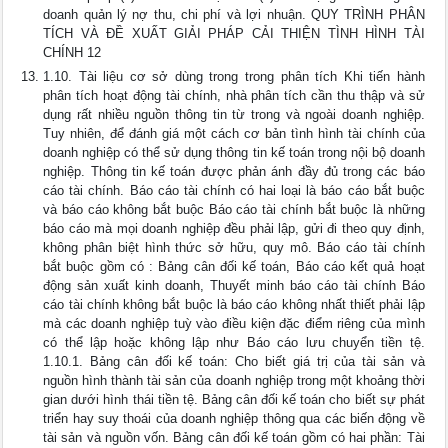
doanh quản lý nợ thu, chi phí và lợi nhuận. QUY TRÌNH PHÂN
TÍCH VÀ ĐỀ XUẤT GIẢI PHÁP CẢI THIỆN TÌNH HÌNH TÀI
CHÍNH 12
1.10. Tài liệu cơ sở dùng trong trong phân tích Khi tiến hành
phân tích hoạt động tài chính, nhà phân tích cần thu thập và sử
dụng rất nhiều nguồn thông tin từ trong và ngoài doanh nghiệp.
Tuy nhiên, để đánh giá một cách cơ bản tình hình tài chính của
doanh nghiệp có thể sử dụng thông tin kế toán trong nội bộ doanh
nghiệp. Thông tin kế toán được phản ánh đầy đủ trong các báo
cáo tài chính. Báo cáo tài chính có hai loại là báo cáo bắt buộc
và báo cáo không bắt buộc Báo cáo tài chính bắt buộc là những
báo cáo mà mọi doanh nghiệp đều phải lập, gửi đi theo quy định,
không phân biệt hình thức sở hữu, quy mô. Báo cáo tài chính
bắt buộc gồm có : Bảng cân đối kế toán, Báo cáo kết quả hoạt
động sản xuất kinh doanh, Thuyết minh báo cáo tài chính Báo
cáo tài chính không bắt buộc là báo cáo không nhất thiết phải lập
mà các doanh nghiệp tuỳ vào điều kiện đặc điểm riêng của mình
có thể lập hoặc không lập như Báo cáo lưu chuyển tiền tệ.
1.10.1. Bảng cân đối kế toán: Cho biết giá trị của tài sản và
nguồn hình thành tài sản của doanh nghiệp trong một khoảng thời
gian dưới hình thái tiền tệ. Bảng cân đối kế toán cho biết sự phát
triển hay suy thoái của doanh nghiệp thông qua các biến động về
tài sản và nguồn vốn. Bảng cân đối kế toán gồm có hai phần: Tài