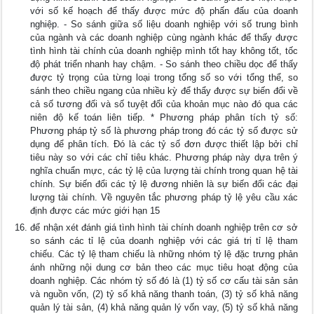
với số kế hoạch để thấy được mức độ phấn đấu của doanh
nghiệp. - So sánh giữa số liệu doanh nghiệp với số trung bình
của ngành và các doanh nghiệp cùng ngành khác để thấy được
tình hình tài chính của doanh nghiệp mình tốt hay không tốt, tốc
độ phát triển nhanh hay chậm. - So sánh theo chiều dọc để thấy
được tỷ trọng của từng loại trong tổng số so với tổng thể, so
sánh theo chiều ngang của nhiều kỳ để thẩy được sự biến đổi về
cả số tương đối và số tuyệt đối của khoản mục nào đó qua các
niên độ kế toán liên tiếp. * Phương pháp phân tích tỷ số:
Phương pháp tỷ số là phương pháp trong đó các tỷ số được sử
dụng để phân tích. Đó là các tỷ số đơn được thiết lập bởi chỉ
tiêu này so với các chỉ tiêu khác. Phương pháp này dựa trên ý
nghĩa chuẩn mực, các tỷ lệ của lượng tài chính trong quan hệ tài
chính. Sự biến đổi các tỷ lệ đương nhiên là sự biến đổi các đại
lượng tài chính. Về nguyên tắc phương pháp tỷ lệ yêu cầu xác
định được các mức giới hạn 15
để nhận xét đánh giá tình hình tài chính doanh nghiệp trên cơ sở
so sánh các tỉ lệ của doanh nghiệp với các giá trị tỉ lệ tham
chiếu. Các tỷ lệ tham chiếu là những nhóm tỷ lệ đặc trưng phản
ánh những nội dung cơ bản theo các mục tiêu hoạt động của
doanh nghiệp. Các nhóm tỷ số đó là (1) tỷ số cơ cấu tài sản sản
và nguồn vốn, (2) tỷ số khả năng thanh toán, (3) tỷ số khả năng
quản lý tài sản, (4) khả năng quản lý vốn vay, (5) tỷ số khả năng