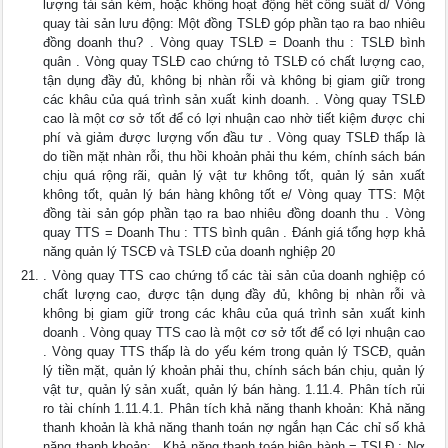
lượng tài sản kém, hoặc không hoạt động hết công suất d/ Vòng
quay tài sản lưu động: Một đồng TSLĐ góp phần tạo ra bao nhiêu
đồng doanh thu? . Vòng quay TSLĐ = Doanh thu : TSLĐ bình
quân . Vòng quay TSLĐ cao chứng tỏ TSLĐ có chất lượng cao,
tận dụng đầy đủ, không bị nhàn rỗi và không bị giam giữ trong
các khâu của quá trình sản xuất kinh doanh. . Vòng quay TSLĐ
cao là một cơ sở tốt để có lợi nhuận cao nhờ tiết kiệm được chi
phí và giảm được lượng vốn đầu tư . Vòng quay TSLĐ thấp là
do tiền mặt nhàn rỗi, thu hồi khoản phải thu kém, chính sách bán
chịu quá rộng rãi, quản lý vật tư không tốt, quản lý sản xuất
không tốt, quản lý bán hàng không tốt e/ Vòng quay TTS: Một
đồng tài sản góp phần tạo ra bao nhiêu đồng doanh thu . Vòng
quay TTS = Doanh Thu : TTS bình quân . Đánh giá tổng hợp khả
năng quản lý TSCĐ và TSLĐ của doanh nghiệp 20
. Vòng quay TTS cao chứng tổ các tài sản của doanh nghiệp có
chất lượng cao, được tận dụng đầy đủ, không bị nhàn rỗi và
không bị giam giữ trong các khâu của quá trình sản xuất kinh
doanh . Vòng quay TTS cao là một cơ sở tốt để có lợi nhuận cao
. Vòng quay TTS thấp là do yếu kém trong quản lý TSCĐ, quản
lý tiền mặt, quản lý khoản phải thu, chính sách bán chịu, quản lý
vật tư, quản lý sản xuất, quản lý bán hàng. 1.11.4. Phân tích rủi
ro tài chính 1.11.4.1. Phân tích khả năng thanh khoản: Khả năng
thanh khoản là khả năng thanh toán nợ ngắn hạn Các chỉ số khả
năng thanh khoản: . Khả năng thanh toán hiện hành = TSLĐ : Nợ