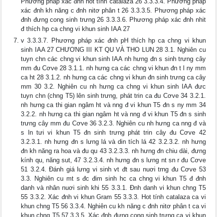
Phương pháp xác đnh hot tính catalaza 26 3.3.3.4. Phương pháp
xác đnh kh năng c đnh nitơ phân t 26 3.3.3.5. Phương pháp xác
đnh đưng cong sinh trưng 26 3.3.3.6. Phương pháp xác đnh nhit
đ thích hp ca chng vi khun sinh IAA 27
v 3.3.3.7. Phương pháp xác đnh pH thích hp ca chng vi khun
sinh IAA 27 CHƯƠNG III KT QU VÀ THO LUN 28 3.1. Nghiên cu
tuyn chn các chng vi khun sinh IAA nh hưng đn s sinh trưng cây
mm đu Cơve 28 3.1.1. nh hưng ca các chng vi khun đn t l ny mm
ca ht 28 3.1.2. nh hưng ca các chng vi khun đn sinh trưng ca cây
mm 30 3.2. Nghiên cu nh hưng ca chng vi khun sinh IAA đưc
tuyn chn (chng T5) lên sinh trưng, phát trin ca đu Cơve 34 3.2.1.
nh hưng ca thi gian ngâm ht và nng đ vi khun T5 đn s ny mm 34
3.2.2. nh hưng ca thi gian ngâm ht và nng đ vi khun T5 đn s sinh
trưng cây mm đu Cơve 36 3.2.3. Nghiên cu nh hưng ca nng đ và
s ln tưi vi khun T5 đn sinh trưng phát trin cây đu Cơve 42
3.2.3.1. nh hưng đn s lưng lá và din tích lá 42 3.2.3.2. nh hưng
đn kh năng ra hoa và đu qu 43 3.2.3.3. nh hưng đn chiu dài, đưng
kính qu, năng sut, 47 3.2.3.4. nh hưng đn s lưng nt sn r đu Cơve
51 3.2.4. Đánh giá lưng vi sinh vt đt sau nuơi trng đu Cơve 53
3.3. Nghiên cu mt s đc đim sinh hc ca chng vi khun T5 đ đnh
danh và nhân nuơi sinh khi 55 3.3.1. Đnh danh vi khun chng T5
55 3.3.2. Xác đnh vi khun Gram 55 3.3.3. Hot tính catalaza ca vi
khun chng T5 56 3.3.4. Nghiên cu kh năng c đnh nitơ phân t ca vi
khun chng T5 57 3.3.5. Xác đnh đưng cong sinh trưng ca vi khun