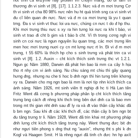
hot tính ca enzyme hay protein vn chuyn màng, do đĩ làm tn
thương đn vi sinh vt [8], [17]. 1.1.2.3. Nưc và đ m mơi trưng Cơ
th vi sinh vt cha 80 98% nưc nên hu ht quá trình sng ca vi sinh vt
đu cĩ liên quan đn nưc. Nưc và đ m ca mơi trưng là yu t quan
trng. Đa s vi sinh vt thuc loi ưa nưc, chúng cn nưc t do đ hp thu.
Khi mơi trưng thiu nưc s xy ra hin tưng loi nưc ra khi t bào, vi
sinh vt trao đi cht b gim và t bào b cht. Vì th trong cơng ngh vi
sinh cn coi nưc là ngun nguyên liu quan trng, các mơi trưng lên
men hoc mơi trưng nuơi cy cn mt lưng nưc rt ln. Đi vi đ m mơi
trưng, t 55 60% là thích hp cho s sinh trưng và phát trin ca vi
sinh vt [8]. 1.2. Auxin – cht kích thích sinh trưng thc vt 1.2.1.
Ngun gc Năm 1880, Darwin đã phát hin bao lá mm ca cây h hịa
tho rt nhy cm vi ánh sáng. Nu chiu sáng mt chiu thì gây quang
hưng đng, nhưng nu che ti hoc b đnh ngn thì hin tưng trên khơng
xy ra. Darwin cho rng ngn bao lá mm là nơi tip nhn kích thích ca
ánh sáng. Năm 1926, mt sinh viên tt nghip đi hc ti Hà Lan tên
Fritz Went đã cơng b phương pháp phân lp cht kích thích tăng
trưng bng cách đt nhng khi thch trng bên dưi đnh ca lá bao mm
trong mt thi gian nht đnh sau đĩ ly ra và đt vào thân cây khác đã
b bm ngn. Sau khi đt các khi thch đĩ, các thân cây b bm ngn bt
đu tăng trưng tr li. Năm 1928, Went đã trin khai mt phương pháp
đnh lưng cht kích thích tăng trưng này. Went thưng đưc bit đn
như ngưi tiên phong s dng thut ng “auxin”, nhưng tht s phi k đn
Kogl và Haagen Smit. H là nhng ngưi đã tinh ch đưc hn hp axít