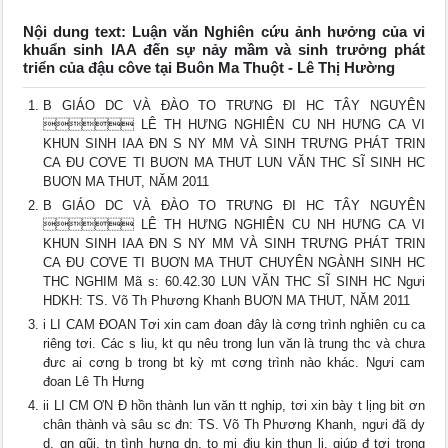
Nội dung text: Luận văn Nghiên cứu ảnh hưởng của vi
khuẩn sinh IAA đến sự nảy mầm và sinh trưởng phát
triển của đậu côve tại Buôn Ma Thuột - Lê Thị Hường
B GIÁO DC VÀ ĐÀO TO TRƯNG ĐI HC TÂY NGUYÊN
 LÊ TH HƯNG NGHIÊN CU NH HƯNG CA VI
KHUN SINH IAA ĐN S NY MM VÀ SINH TRƯNG PHÁT TRIN
CA ĐU CƠVE TI BUƠN MA THUT LUN VĂN THC SĨ SINH HC
BUƠN MA THUT, NĂM 2011
B GIÁO DC VÀ ĐÀO TO TRƯNG ĐI HC TÂY NGUYÊN
 LÊ TH HƯNG NGHIÊN CU NH HƯNG CA VI
KHUN SINH IAA ĐN S NY MM VÀ SINH TRƯNG PHÁT TRIN
CA ĐU CƠVE TI BUƠN MA THUT CHUYÊN NGÀNH SINH HC
THC NGHIM Mã s: 60.42.30 LUN VĂN THC SĨ SINH HC Ngưi
HDKH: TS. Võ Th Phương Khanh BUƠN MA THUT, NĂM 2011
i LI CAM ĐOAN Tơi xin cam đoan đây là cơng trình nghiên cu ca
riêng tơi. Các s liu, kt qu nêu trong lun văn là trung thc và chưa
đưc ai cơng b trong bt kỳ mt cơng trình nào khác. Ngưi cam
đoan Lê Th Hưng
ii LI CM ƠN Đ hồn thành lun văn tt nghip, tơi xin bày t lịng bit ơn
chân thành và sâu sc đn: TS. Võ Th Phương Khanh, ngưi đã dy
d, gn gũi, tn tình hưng dn, to mi điu kin thun li, giúp đ tơi trong