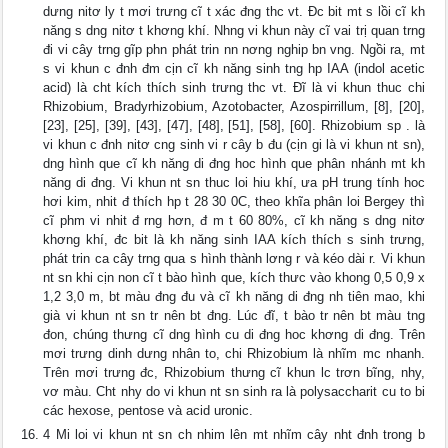
dưng nitơ ly t mơi trưng cĩ t xác đng thc vt. Đc bit mt s lồi cĩ kh
năng s dng nitơ t khơng khí. Nhng vi khun này cĩ vai trị quan trng
đi vi cây trng gĩp phn phát trin nn nơng nghip bn vng. Ngồi ra, mt
s vi khun c đnh đm cịn cĩ kh năng sinh tng hp IAA (indol acetic
acid) là cht kích thích sinh trưng thc vt. Đĩ là vi khun thuc chi
Rhizobium, Bradyrhizobium, Azotobacter, Azospirrillum, [8], [20],
[23], [25], [39], [43], [47], [48], [51], [58], [60]. Rhizobium sp . là
vi khun c đnh nitơ cng sinh vi r cây b đu (cịn gi là vi khun nt sn),
dng hình que cĩ kh năng di đng hoc hình que phân nhánh mt kh
năng di đng. Vi khun nt sn thuc loi hiu khí, ưa pH trung tính hoc
hơi kim, nhit đ thích hp t 28 30 0C, theo khĩa phân loi Bergey thì
cĩ phm vi nhit đ rng hơn, đ m t 60 80%, cĩ kh năng s dng nitơ
khơng khí, đc bit là kh năng sinh IAA kích thích s sinh trưng,
phát trin ca cây trng qua s hình thành lơng r và kéo dài r. Vi khun
nt sn khi cịn non cĩ t bào hình que, kích thưc vào khong 0,5 0,9 x
1,2 3,0 m, bt màu đng đu và cĩ kh năng di đng nh tiên mao, khi
già vi khun nt sn tr nên bt đng. Lúc đĩ, t bào tr nên bt màu tng
đon, chúng thưng cĩ dng hình cu di đng hoc khơng di đng. Trên
mơi trưng dinh dưng nhân to, chi Rhizobium là nhĩm mc nhanh.
Trên mơi trưng đc, Rhizobium thưng cĩ khun lc trơn bĩng, nhy,
vơ màu. Cht nhy do vi khun nt sn sinh ra là polysaccharit cu to bi
các hexose, pentose và acid uronic.
4 Mi loi vi khun nt sn ch nhim lên mt nhĩm cây nht đnh trong b