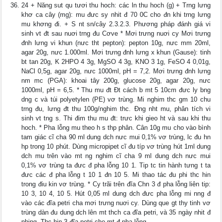
24 + Năng sut qu tươi thu hoch: các ln thu hoch (g) + Trng lưng
khơ ca cây (mg): mu đưc sy nhit đ 70 0C cho đn khi trng lưng
mu khơng đi. + S nt sn/cây 2.3.2.3. Phương pháp đánh giá vi
sinh vt đt sau nuơi trng đu Cơve * Mơi trưng nuơi cy Mơi trưng
đnh lưng vi khun (nưc tht pepton): pepton 10g, nưc mm 20ml,
agar 20g, nưc 1.000ml. Mơi trưng đnh lưng x khun (Gause): tinh
bt tan 20g, K 2HPO 4 3g, MgSO 4 3g, KNO 3 1g, FeSO 4 0,01g,
NaCl 0,5g, agar 20g, nưc 1000ml, pH = 7,2. Mơi trưng đnh lưng
nm mc (PGA): khoai tây 200g, glucose 20g, agar 20g, nưc
1000ml, pH = 6,5. * Thu mu đt Đt cách b mt 5 10cm đưc ly bng
dng c và túi polyetylen (PE) vơ trùng. Mi nghim thc gm 10 chu
trng đu, lưng đt thu 100g/nghim thc. Đng nht mu, phân tích vi
sinh vt tng s. Thi đim thu mu đt: trưc khi gieo ht và sau khi thu
hoch. * Pha lỗng mu theo h s thp phân. Cân 10g mu cho vào bình
tam giác cĩ cha 90 ml dung dch nưc mui 0,1% vơ trùng, lc đu hn
hp trong 10 phút. Dùng micropipet cĩ đu típ vơ trùng hút 1ml dung
dch mu trên vào mt ng nghim cĩ cha 9 ml dung dch nưc mui
0,1% vơ trùng ta đưc đ pha lỗng 10 1. Tip tc tin hành tưng t ta
đưc các đ pha lỗng t 10 1 đn 10 5. Mi thao tác đu phi thc hin
trong điu kin vơ trùng. * Cy trãi trên đĩa Chn 3 đ pha lỗng liên tip:
10 3, 10 4, 10 5. Hút 0,05 ml dung dch đưc pha lỗng mi nng đ
vào các đĩa petri cha mơi trưng nuơi cy. Dùng que gt thy tinh vơ
trùng dàn đu dung dch lên mt thch ca đĩa petri, và 35 ngày nhit đ
phịng. Thc hin 3 đĩa petri cho mt đ pha lỗng.