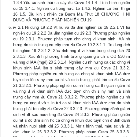
1.3.4.Yêu cu sinh thái ca cây đu Cơve 14 1.4. Tình hình nghiên
cu 15 1.4.1. Nghiên cu trong nưc 15 1.4.2. Nghiên cu trên th gii
16 1.5. Điu kin t nhiên ca Buơn Ma Thut 18 CHƯƠNG II NI
DUNG VÀ PHƯƠNG PHÁP NGHIÊN CU 19
iv 2.1 Ni dung 19 2.2 Vt liu và đa đim nghiên cu 19 2.2.1 Vt liu
nghiên cu 19 2.2.2 Đa đim nghiên cu 19 2.3 Phương pháp nghiên
cu 19 2.3.1. Phương pháp tuyn chn chng vi khun sinh IAA nh
hưng đn sinh trưng ca cây mm đu Cơve 19 2.3.1.1. To dung dch
thí nghim 19 2.3.1.2. Xác đnh nng đ vi khun trong dung dch 20
2.3.1.3. Xác đnh phương trình tương quan gia ch s OD 530nm
và nng đ IAA (mg/l) 20 2.3.1.4. Nghiên cu nh hưng ca các chng vi
khun sinh IAA lên s sinh trưng cây mm đu Cơve 21 3.3.2.
Phương pháp nghiên cu nh hưng ca chng vi khun sinh IAA đưc
tuyn chn lên s ny mm ca ht và sinh trưng, phát trin ca đu Cơve
21 3.3.2.1. Phương pháp nghiên cu nh hưng ca thi gian ngâm ht
và nng đ vi khun sinh IAA đưc tuyn chn đn s ny mm và sinh
trưng cây mm đu Cơve 21 3.3.2.2. Phương pháp nghiên cu nh
hưng ca nng đ và s ln tưi ca vi khun sinh IAA đưc chn đn sinh
trưng phát trin cây đu Cơve 22 3.3.2.3. Phương pháp đánh giá vi
sinh vt đt sau nuơi trng đu Cơve 24 3.3.3. Phương pháp nghiên
cu mt s đc đim sinh hc ca chng vi khun đưc tuyn chn đ đnh danh
và nhân nuơi sinh khi 25 3.3.3.1. Mơ t hình thái, màu sc và đc
đim khun lc 25 3.3.3.2. Phương pháp nhum Gram 25 3.3.3.3.