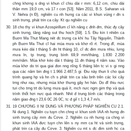
chng khơng s dng vi khun cĩ chiu dài r mm: 6,12 cm, chiu dài
thân mm 19,0 cm, và 17 r con [53]. Năm 2011, B.S. Saharan và
V. Nehra (n Đ), nghiên cu nh hưng ca các vi khun vùng r đn s
sinh trưng, phát trin ca cây. Kt qu nghiên cu
18 cho thy vi khun Azospirillum cĩ kh năng c đnh đm, thúc đy cây
sinh trưng, tăng năng sut thu hoch [59]. 1.5. Điu kin t nhiên ca
Buơn Ma Thut Mang nét đc trưng ca khí hu Tây Nguyên, Thành
ph Buơn Ma Thut cĩ hai mùa mưa và khơ rõ rt. Trong đĩ, mùa
mưa kéo dài t tháng 5 đn ht tháng 10, cĩ đc đim mưa nhiu, lưng
mưa ln, tp trung, trung bình 69,9 mm/tháng, 1.830 2.200
mm/năm. Mùa khơ kéo dài t tháng 11 đn tháng 4 năm sau. Vào
mùa khơ do tri qua giai đon nng nĩng 6 tháng liên tc vi s gi nng
qua các năm bin đng t 1.966 2.487,5 gi. Điu này thun li cho quá
trình quang hp và hn ch s phát trin ca sâu bnh trên các loi cây
trng như rau, nhưng mùa khơ thưng gây hn hán. Do đĩ thiu nưc
tưi cho trng trt do lưng mưa quá ít, mch nưc ngm gim thp và quá
trình thốt hơi nưc quá nhanh. Nhit đ trung bình các tháng trong
năm giao đng t 23,6 0C 26 0C, tc đ giĩ t 1,3 4,7 m/s.
19 CHƯƠNG II NI DUNG VÀ PHƯƠNG PHÁP NGHIÊN CU 2.1.
Ni dung 1. Nghiên cu tuyn chn chng vi khun sinh IAA nh hưng đn
sinh trưng cây mm đu Cơve. 2. Nghiên cu nh hưng ca chng vi
khun sinh IAA đưc tuyn chn lên s ny mm ca ht và sinh trưng,
phát trin ca cây đu Cơve. 3. Nghiên cu mt s đc đim sinh hc ca