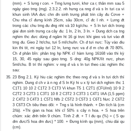
(mm). + S lưng r con. + Trng lưng tươi, khơ ca r, thân mm sau 5
ngày gieo trng (mg). 2.3.2.2. nh hưng ca nng đ và s ln tưi ca vi
khun sinh IAA đưc chn đn sinh trưng phát trin cây đu Cơve +
Chu nha cĩ đưng kính 25cm, sâu 30cm, cĩ đc l nh. + Lưng đt
trong các chu trng đu đng nht và 10 kg/chu. + S ln tưi dch trong
giai đon sinh trưng ca cây đu: 1 ln, 2 ln, 3 ln. + Dung dch ca tng
nghim thc đưc dùng đ ngâm ht 16 gi trưc khi gieo và tưi vào đt
trng đu. Gieo 2 ht/chu, tưi 5 ml/chu/ln. Ch đ tưi nưc: Tùy vào điu
kin thi tit, mi ngày tưi 12 ln, lưng nưc va đ đ m cho đt 70 80%.
Ch đ phân bĩn: phân tng hp NPK cĩ hàm lưng 16168 vào thi kỳ
15, 30, 45 ngày sau gieo trng. S dng: 40g NPK/lít nưc, phun
5ml/chu. B trí thí nghim: v nng đ và s ln tưi theo các nghim thc
sau:
23 Bng 2.1. Ký hiu các nghim thc theo nng đ và s ln tưi dch thí
nghim. Dung d ch v à n ng đ S ln Ký hi u x lý tưi dch nghim thc 1
C1T1 10 10 2 C1T2 3 C1T3 Vi khun T5 1 C2T1 (CFU/ml) 10 9 2
C2T2 3 C2T3 1 C3T1 10 8 2 C3T2 3 C3T3 1 C4T1 IAA (1,5 ppm)
2 C4T2 3 C4T3 1 C5T1 Nfb 2 C5T2 3 C5T3 1 C6T1 Nưc 2 C6T2
3 C6T3 Ch tiêu theo dõi: + Tng s lá hình thành. + Din tích lá (cm
2/lá). +Thi gian ra hoa: khi cĩ 50% s cây n hoa. + S hoa trên
chùm: xác đnh trên 9 chùm. Tính 2 đt. + T l đu qu (%) = ( S qu
đm đưc/S hoa đm đưc) * 100. + Đưng kính qu (mm), chiu dài qu
(cm).