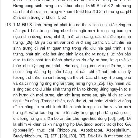
Đưng cong sinh trưng ca vi khun chng T5 59 Biu đ 3.2. nh hưng
ca nhit đ đn s sinh trưng vi khun T5 60 Biu đ 3.3. nh hưng ca pH
đn s sinh trưng vi khun T5 62
1 M ĐU S sinh trưng và phát trin ca thc vt chu nhiu tác đng ca
các yu t bên trong cũng như bên ngồi mơi trưng sng bao gm
ngun dinh dưng, nưc, nhit đ, m đ, ánh sáng, các cht điu hịa sinh
trưng, [26]. Mi yu t cĩ mt vai trị đi vi đi sng ca thc vt. Cht điu hịa
sinh trưng cĩ vai trị quan trng trong vic điu hịa quá trình sinh
trưng, phát trin, các hot đng sinh lý ca thc vt ngay t lúc nỗn bào
đưc th tinh phát trin thành phơi cho đn cây ra hoa, kt qu và kt
thúc chu kỳ sng ca mình. Hin nay, bng con đưng hĩa hc, con
ngưi cũng đã tng hp nên hàng lot các cht cĩ hot tính sinh lý
tương t cht điu hịa sinh trưng ca thc vt. Các cht này rt phong phú
và đã cĩ nhng ng dng rng rãi trong nơng nghip [26]. Tuy nhiên vic
s dng các cht điu hịa sinh trưng nhân to khơng đúng nguyên tc s
nh hưng đn mơi trưng, gim cht lưng nơng sn, gây hi đn sc khe
ngưi tiêu dùng. Trong t nhiên, ngồi thc vt, mt nhĩm vi sinh vt cũng
cĩ kh năng to ra cht kích thích sinh trưng cho thc vt vào mơi
trưng đt và cĩ tác dng trc tip lên cây trng, gĩp phn tăng năng sut,
cht lưng nơng sn, đm bo an tồn cho ngưi tiêu dùng [58], [59]. Đĩ
là nhĩm vi khun cĩ kh năng tng hp IAA (indol acetic acid) hoc GA
(gibberellin) thuc chi Rhizobium, Azotobacter, Azospirrillum,
Bradyrhizobium, [7], [27], [29], [30], [37]. Đăk Lăk là mt trong các