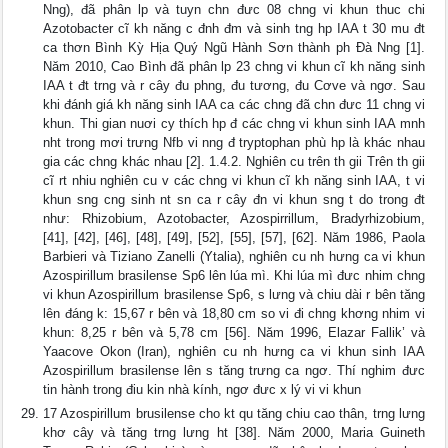
Nng), đã phân lp và tuyn chn đưc 08 chng vi khun thuc chi
Azotobacter cĩ kh năng c đnh đm và sinh tng hp IAA t 30 mu đt
ca thơn Bình Kỳ Hịa Quý Ngũ Hành Sơn thành ph Đà Nng [1].
Năm 2010, Cao Bình đã phân lp 23 chng vi khun cĩ kh năng sinh
IAA t đt trng và r cây đu phng, đu tương, đu Cơve và ngơ. Sau
khi đánh giá kh năng sinh IAA ca các chng đã chn đưc 11 chng vi
khun. Thi gian nuơi cy thích hp đ các chng vi khun sinh IAA mnh
nht trong mơi trưng Nfb vi nng đ tryptophan phù hp là khác nhau
gia các chng khác nhau [2]. 1.4.2. Nghiên cu trên th gii Trên th gii
cĩ rt nhiu nghiên cu v các chng vi khun cĩ kh năng sinh IAA, t vi
khun sng cng sinh nt sn ca r cây đn vi khun sng t do trong đt
như: Rhizobium, Azotobacter, Azospirrillum, Bradyrhizobium,
[41], [42], [46], [48], [49], [52], [55], [57], [62]. Năm 1986, Paola
Barbieri và Tiziano Zanelli (Ytalia), nghiên cu nh hưng ca vi khun
Azospirillum brasilense Sp6 lên lúa mì. Khi lúa mì đưc nhim chng
vi khun Azospirillum brasilense Sp6, s lưng và chiu dài r bên tăng
lên đáng k: 15,67 r bên và 18,80 cm so vi đi chng khơng nhim vi
khun: 8,25 r bên và 5,78 cm [56]. Năm 1996, Elazar Fallik’ và
Yaacove Okon (Iran), nghiên cu nh hưng ca vi khun sinh IAA
Azospirillum brasilense lên s tăng trưng ca ngơ. Thí nghim đưc
tin hành trong điu kin nhà kính, ngơ đưc x lý vi vi khun
17 Azospirillum brusilense cho kt qu tăng chiu cao thân, trng lưng
khơ cây và tăng trng lưng ht [38]. Năm 2000, Maria Guineth