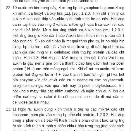
tác ca các enzyme đc hiu. Acid βIndol Acetic là loi
10 auxin ph bin trong cây, đưc tng hp t tryptophan bng con đưng
kh amin, carboxyl và oxy hĩa [11], [26]. 1.2.3. Tính cht sinh lý ca
auxin Auxin can thip vào nhiu quá trình sinh hc ca cây. Hot đng
ca nĩ tuỳ thuc vào nng đ và các s tương h qua li ca auxin vi các
cht điu hồ khác. Mt s hot đng chính ca auxin bao gm: 1.2.3.1.
Hot đng trong s kéo dài t bào Auxin kích thích mnh s kéo dài t
bào ngn chi. S kéo dài t bào là mt quá trình phc tp, kt hp nhiu hin
tưng: hp thu nưc; dãn dài vách vi sc trương; đt các hp cht mi ca
vách gia các mng vi si cellulose; sinh tng hp protein và các cht
khác. Hình 1.3. Hot đng ca IAA trong s kéo dài t bào Vai trị ca
auxin là gây nên s gim pH ca thành t bào bng cách hot hĩa bơm
proton ( H +) nm trên màng ngoi cht. Khi cĩ mt ca auxin thì bơm
proton hot đng và bơm H + vào thành t bào làm gim pH và hot
hĩa enzyme xúc tác ct đt các cu ni ngang ca các polysaccarit.
Enzyme tham gia vào quá trình này là pectinmetylesterase, khi
hot đng s metyl hĩa các nhĩm carboxyl và ngăn chn cu ni ion gia
nhĩm carboxyl vi calxi đ to nên pectat calxi, do đĩ mà các si
cellulose tách ri nhau.
11 Ngồi ra, auxin cũng kích thích s tng hp các mRNA các cht
ribosome tham gia vào s tng hp các cht protein. 1.2.3.2. Hot đng
trong s phân chia t bào  Kích thích s phân chia t bào tưng tng
Auxin kích thích rt mnh s phân chia t bào tưng tng (tng phát sinh