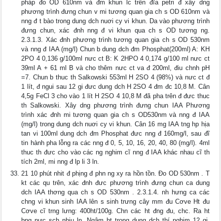
pháp đo OD 610nm và đm khun lc trên đĩa petri đ xây dng
phương trình đưng chun v mi tương quan gia ch s OD 610nm và
nng đ t bào trong dung dch nuơi cy vi khun. Da vào phương trình
đưng chun, xác đnh nng đ vi khun qua ch s OD tương ng.
2.3.1.3. Xác đnh phương trình tương quan gia ch s OD 530nm
và nng đ IAA (mg/l) Chun b dung dch đm Phosphat(200ml) A: KH
2PO 4 0,136 g/100ml nưc ct B: K 2HPO 4 0,174 g/100 ml nưc ct
39ml A + 61 ml B và cho thêm nưc ct va đ 200ml, điu chnh pH
=7. Chun b thuc th Salkowski 553ml H 2SO 4 (98%) và nưc ct đ
1 lít, đ ngui sau 12 gi đưc dung dch H 2SO 4 đm đc 10,8 M. Cân
4,5g FeCl 3 cho vào 1 lít H 2SO 4 10,8 M đã pha trên đ đưc thuc
th Salkowski. Xây dng phương trình đưng chun IAA Phương
trình xác đnh mi tương quan gia ch s OD530nm và nng đ IAA
(mg/l) trong dung dch nuơi cy vi khun. Cân 16 mg IAA tng hp hịa
tan vi 100ml dung dch đm Phosphat đưc nng đ 160mg/l, sau đĩ
tin hành pha lỗng ra các nng đ 0, 5, 10, 16, 20, 40, 80 (mg/l). 4ml
thuc th đưc cho vào các ng nghim cĩ nng đ IAA khác nhau cĩ th
tích 2ml, mi nng đ lp li 3 ln.
21 10 phút nhit đ phịng đ phn ng xy ra hồn tồn. Đo OD 530nm . T
kt các qu trên, xác đnh đưc phương trình đưng chun ca dung
dch IAA thơng qua ch s OD 530nm . 2.3.1.4. nh hưng ca các
chng vi khun sinh IAA lên s sinh trưng cây mm đu Cơve Ht đu
Cơve cĩ trng lưng: 400ht/100g. Chn các ht đng đu, chc. Ra ht
bng nưc sch nhiu ln. Ngâm ht trong dung dch thí nghim 12 gi.