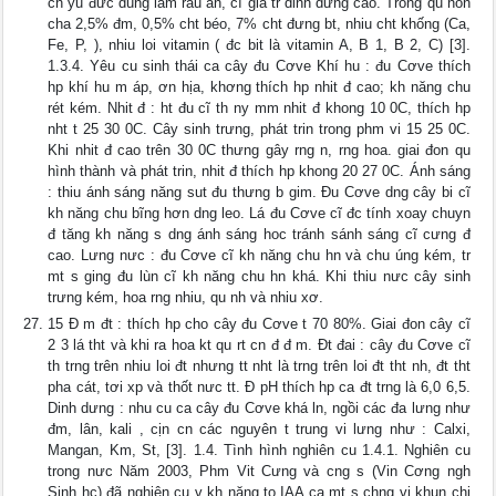
ch yu đưc dùng làm rau ăn, cĩ giá tr dinh dưng cao. Trong qu non
cha 2,5% đm, 0,5% cht béo, 7% cht đưng bt, nhiu cht khống (Ca,
Fe, P, ), nhiu loi vitamin ( đc bit là vitamin A, B 1, B 2, C) [3].
1.3.4. Yêu cu sinh thái ca cây đu Cơve Khí hu : đu Cơve thích
hp khí hu m áp, ơn hịa, khơng thích hp nhit đ cao; kh năng chu
rét kém. Nhit đ : ht đu cĩ th ny mm nhit đ khong 10 0C, thích hp
nht t 25 30 0C. Cây sinh trưng, phát trin trong phm vi 15 25 0C.
Khi nhit đ cao trên 30 0C thưng gây rng n, rng hoa. giai đon qu
hình thành và phát trin, nhit đ thích hp khong 20 27 0C. Ánh sáng
: thiu ánh sáng năng sut đu thưng b gim. Đu Cơve dng cây bi cĩ
kh năng chu bĩng hơn dng leo. Lá đu Cơve cĩ đc tính xoay chuyn
đ tăng kh năng s dng ánh sáng hoc tránh sánh sáng cĩ cưng đ
cao. Lưng nưc : đu Cơve cĩ kh năng chu hn và chu úng kém, tr
mt s ging đu lùn cĩ kh năng chu hn khá. Khi thiu nưc cây sinh
trưng kém, hoa rng nhiu, qu nh và nhiu xơ.
15 Đ m đt : thích hp cho cây đu Cơve t 70 80%. Giai đon cây cĩ
2 3 lá tht và khi ra hoa kt qu rt cn đ đ m. Đt đai : cây đu Cơve cĩ
th trng trên nhiu loi đt nhưng tt nht là trng trên loi đt tht nh, đt tht
pha cát, tơi xp và thốt nưc tt. Đ pH thích hp ca đt trng là 6,0 6,5.
Dinh dưng : nhu cu ca cây đu Cơve khá ln, ngồi các đa lưng như
đm, lân, kali , cịn cn các nguyên t trung vi lưng như : Calxi,
Mangan, Km, St, [3]. 1.4. Tình hình nghiên cu 1.4.1. Nghiên cu
trong nưc Năm 2003, Phm Vit Cưng và cng s (Vin Cơng ngh
Sinh hc) đã nghiên cu v kh năng to IAA ca mt s chng vi khun chi