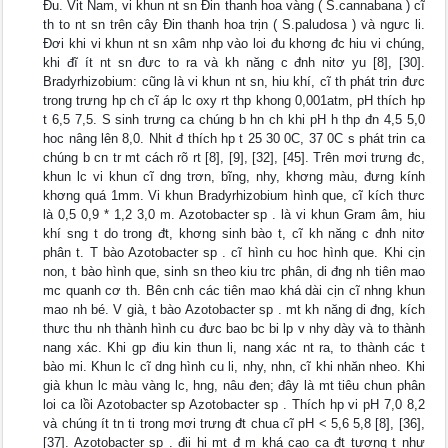
Đu. Vit Nam, vi khun nt sn Đin thanh hoa vàng ( S.cannabana ) cĩ
th to nt sn trên cây Đin thanh hoa trịn ( S.paludosa ) và ngưc li.
Đơi khi vi khun nt sn xâm nhp vào loi đu khơng đc hiu vi chúng,
khi đĩ ít nt sn đưc to ra và kh năng c đnh nitơ yu [8], [30].
Bradyrhizobium: cũng là vi khun nt sn, hiu khí, cĩ th phát trin đưc
trong trưng hp ch cĩ áp lc oxy rt thp khong 0,001atm, pH thích hp
t 6,5 7,5. S sinh trưng ca chúng b hn ch khi pH h thp đn 4,5 5,0
hoc nâng lên 8,0. Nhit đ thích hp t 25 30 0C, 37 0C s phát trin ca
chúng b cn tr mt cách rõ rt [8], [9], [32], [45]. Trên mơi trưng đc,
khun lc vi khun cĩ dng trơn, bĩng, nhy, khơng màu, đưng kính
khơng quá 1mm. Vi khun Bradyrhizobium hình que, cĩ kích thưc
là 0,5 0,9 * 1,2 3,0 m. Azotobacter sp . là vi khun Gram âm, hiu
khí sng t do trong đt, khơng sinh bào t, cĩ kh năng c đnh nitơ
phân t. T bào Azotobacter sp . cĩ hình cu hoc hình que. Khi cịn
non, t bào hình que, sinh sn theo kiu trc phân, di đng nh tiên mao
mc quanh cơ th. Bên cnh các tiên mao khá dài cịn cĩ nhng khun
mao nh bé. V già, t bào Azotobacter sp . mt kh năng di đng, kích
thưc thu nh thành hình cu đưc bao bc bi lp v nhy dày và to thành
nang xác. Khi gp điu kin thun li, nang xác nt ra, to thành các t
bào mi. Khun lc cĩ dng hình cu li, nhy, nhn, cĩ khi nhăn nheo. Khi
già khun lc màu vàng lc, hng, nâu đen; đây là mt tiêu chun phân
loi ca lồi Azotobacter sp Azotobacter sp . Thích hp vi pH 7,0 8,2
và chúng ít tn ti trong mơi trưng đt chua cĩ pH < 5,6 5,8 [8], [36],
[37]. Azotobacter sp . địi hi mt đ m khá cao ca đt tương t như