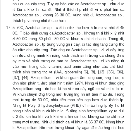
nhu cu ca cây trng. Tuy vy bào xác ca Azotobacter sp . chu đưc
rt lâu s khơ hn ca đt. Nhit đ thích hp nht đi vi s phát trin ca
Azotobacter sp . khong 26 30 0C. vùng nhit đi, Azotobacter sp .
thích hp vi nhng nhit đ cao hơn.
5 70C, Azotobacter sp . c đnh nitơ thp hơn 5 ln so vi nhit đ 45
0C. T bào dinh dưng ca Azotobacter sp . khơng tn ti khi x lý nhit
đ 50 0C trong 30 phút, 80 0C vi khun s cht rt nhanh. Trong đt,
Azotobacter sp . tp trung vùng gn r cây, cĩ tác dng tăng cưng thc
ăn nitơ cho cây trng. Tác dng ca Azotobacter sp . đi vi cây trng
cịn đưc chng minh kh năng kích thích sinh trưng ca chúng đn s
ny mm và sinh trưng ca mm ht. Azotobacter sp . cĩ kh năng tit
vào mơi trưng các vitamin, acid amin cũng như các cht kích
thích sinh trưng thc vt (IAA, gibberelin) [6], [8], [13], [35], [36],
[37], [44]. Azospirillum : vi khun gram âm, dng xon, sng t do, c
đnh nitơ phân t, đưc phát hin t năm 1974. Nhng vi khun thuc ging
Azospirillum sng t do hoc kt hp vi r ca cây ngũ cc và mt s loi c.
Vi khun chuyn đng trong mơi trưng lng nh mt tiên mao đu. Trong
mơi trưng đc 30 0C, nhiu tiên mao bên ngn hơn đưc thành lp.
Nhng ht Poly β hydroxybutyrate (PHB) cĩ màu hng lp đy hu ht
nhng t bào vi khun và khun lc. S tăng sinh Azospirillum xy ra dưi
c 2 điu kin hiu khí và k khí vi s hin din hoc khơng ca hp cht nitơ
trong mơi trưng. Nhit đ ti thích ca vi khun là 35 37 0C. Nhng khun
lc Azospirillum trên mơi trưng khoai tây agar cĩ màu hng nht hoc