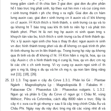
trong giâm cành cĩ th chia làm 3 giai đon: giai đon đu phn phân
hố t bào trưc tng phát sinh, tip theo xut hin mm r và cui cùng mm
r sinh trưng thành r ph chc thng v ra ngồi. Giai đon đu cn hàm
lưng auxin cao, giai đon r sinh trưng cn ít auxin và cĩ khi khơng
cn cĩ auxin.  Kích thích s hình thành, s sinh trưng ca qu và to
qu khơng ht T bào trng sau khi th tinh to nên hp t và phát trin
thành phơi. Phơi ht là nơi tng hp auxin ni sinh quan trng s
khuych tán vào bu, kích thích s sinh trưng ca bu đ hình thành qu.
Vic x lý auxin ngoi sinh cho hoa s thay th đưc ngun auxin ni sinh
vn đưc hình thành trong phơi và do đĩ khơng cn quá trình th phn
th tinh nhưng bu vn ln lên thành qu. Trong trưng hp này qu khơng
qua th tinh và do đĩ khơng cĩ ht.  Kìm hãm s rng lá, hoa, qu ca
cây. Auxin c ch s hình thành tng ri cung lá, hoa, qu vn đưc cm ng
bi các cht c ch sinh trưng. Vì vy cung cp auxin ngoi sinh cĩ th
gim s rng lá, tăng s đu qu và hn ch rng n, qu non làm tăng năng
sut [11], [18], [26].
13 1.3. Tng quan v cây đu Cơve 1.3.1. Phân loi Gii : Plantae
Ngành : Magnoliophyta Lp : Magnoliopsida B : Fabales H :
Fabaceae Chi : Phaseolus Lồi : Phaseolus vulgaris. L 1.3.2.
Ngun gc và phân b Cây đu Cơve cĩ ngun gc t Châu M, vùng
Mêhicơ, Pêru và Cơlơmbia, cách đây 8000 năm v trưc. Đây là
cây rt c xưa ca th gii nhưng v sau li là cây trng chính Châu Âu và
Châu Phi. Ngày nay đu này đưc trng rng rãi các vùng nhit đi và