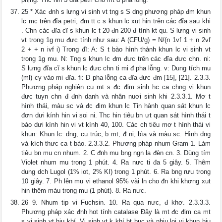
25 * Xác đnh s lưng vi sinh vt tng s S dng phương pháp đm khun
lc mc trên đĩa petri, đm tt c s khun lc xut hin trên các đĩa sau khi
. Chn các đĩa cĩ s khun lc t 20 đn 200 đ tính kt qu. S lưng vi sinh
vt trong 1g mu đưc tính như sau: A (CFU/g) = N/(n 1vf 1 + n 2vf
2 + + n ivf i) Trong đĩ: A: S t bào hình thành khun lc vi sinh vt
trong 1g mu. N: Tng s khun lc đm đưc trên các đĩa đưc chn. ni:
S lưng đĩa cĩ s khun lc đưc chn ti mi đ pha lỗng. v: Dung tích mu
(ml) cy vào mi đĩa. fi: Đ pha lỗng ca đĩa đưc đm [15], [21]. 2.3.3.
Phương pháp nghiên cu mt s đc đim sinh hc ca chng vi khun
đưc tuyn chn đ đnh danh và nhân nuơi sinh khi 2.3.3.1. Mơ t
hình thái, màu sc và đc đim khun lc Tin hành quan sát khun lc
đơn dưi kính hin vi soi ni. Thc hin tiêu bn ưt quan sát hình thái t
bào dưi kính hin vi vt kính 40, 100. Các ch tiêu mơ t hình thái vi
khun: Khun lc: dng, cu trúc, b mt, đ ni, bìa và màu sc. Hình dng
và kích thưc ca t bào. 2.3.3.2. Phương pháp nhum Gram 1. Làm
tiêu bn mu cn nhum. 2. C đnh mu bng ngn la đèn cn. 3. Dùng tím
Violet nhum mu trong 1 phút. 4. Ra nưc ti đa 5 giây. 5. Thêm
dung dch Lugol (1% iot, 2% KI) trong 1 phút. 6. Ra bng rưu trong
10 giây. 7. Ph lên mu vi ethanol 95% vài ln cho đn khi khơng xut
hin thêm màu trong mu (1 phút). 8. Ra nưc.
26 9. Nhum tip vi Fuchsin. 10. Ra qua nưc, đ khơ. 2.3.3.3.
Phương pháp xác đnh hot tính catalase Đây là mt đc đim ca mt
s vi sinh vt hiu khí. Vi sinh vt k khí bt buc và nhiu loi vi khun hiu