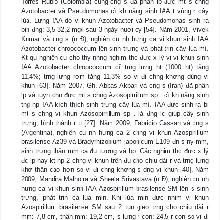
Torres Rubio (Colombia) cùng cng s đã phân lp đưc mt s chng
Azotobacter và Pseudomonas cĩ kh năng sinh IAA t vùng r cây
lúa. Lưng IAA do vi khun Azotobacter và Pseudomonas sinh ra
bin đng: 3,5 32,2 mg/l sau 3 ngày nuơi cy [54]. Năm 2001, Vivek
Kumar và cng s (n Đ), nghiên cu nh hưng ca vi khun sinh IAA
Azotobacter chroococcum lên sinh trưng và phát trin cây lúa mì.
Kt qu nghiên cu cho thy nhng nghim thc đưc x lý vi vi khun sinh
IAA Azotobacter chroococcum cĩ trng lưng ht (1000 ht) tăng
11,4%; trng lưng rơm tăng 11,3% so vi đi chng khơng dùng vi
khun [63]. Năm 2007, Gh. Abbas Akbari và cng s (Iran) đã phân
lp và tuyn chn đưc mt s chng Azosopirrillum sp . cĩ kh năng sinh
tng hp IAA kích thích sinh trưng cây lúa mì. IAA đưc sinh ra bi
mt s chng vi khun Azosopirrillum sp . là đng lc giúp cây sinh
trưng, hình thành r tt [27]. Năm 2009, Fabricio Cassan và cng s
(Argentina), nghiên cu nh hưng ca 2 chng vi khun Azospirillum
brasilense Az39 và Bradyrhizobium japonicum E109 đn s ny mm,
sinh trưng thân mm ca đu tương và bp. Các nghim thc đưc x lý
đc lp hay kt hp 2 chng vi khun trên đu cho chiu dài r và trng lưng
khơ thân cao hơn so vi đi chng khơng s dng vi khun [40]. Năm
2009, Mandira Malhotra và Sheela Srivastava (n Đ), nghiên cu nh
hưng ca vi khun sinh IAA Azospirillum brasilense SM lên s sinh
trưng, phát trin ca lúa min. Khi lúa min đưc nhim vi khun
Azospirillum brasilense SM sau 2 tun gieo trng cho chiu dài r
mm: 7,8 cm, thân mm: 19,2 cm, s lưng r con: 24,5 r con so vi đi