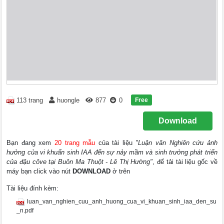
Free
113 trang
huongle
877
0
Download
Bạn đang xem
20 trang mẫu
của tài liệu
"Luận văn Nghiên cứu ảnh
hưởng của vi khuẩn sinh IAA đến sự nảy mầm và sinh trưởng phát triển
của đậu côve tại Buôn Ma Thuột - Lê Thị Hường"
, để tải tài liệu gốc về
máy bạn click vào nút
DOWNLOAD
ở trên
Tài liệu đính kèm:
luan_van_nghien_cuu_anh_huong_cua_vi_khuan_sinh_iaa_den_su
_n.pdf