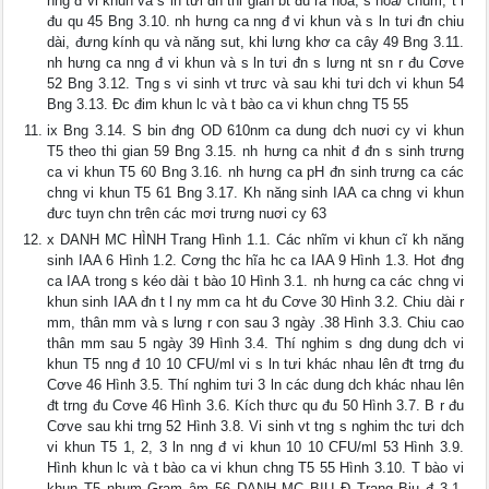
nng đ vi khun và s ln tưi đn thi gian bt đu ra hoa, s hoa/ chùm, t l
đu qu 45 Bng 3.10. nh hưng ca nng đ vi khun và s ln tưi đn chiu
dài, đưng kính qu và năng sut, khi lưng khơ ca cây 49 Bng 3.11.
nh hưng ca nng đ vi khun và s ln tưi đn s lưng nt sn r đu Cơve
52 Bng 3.12. Tng s vi sinh vt trưc và sau khi tưi dch vi khun 54
Bng 3.13. Đc đim khun lc và t bào ca vi khun chng T5 55
ix Bng 3.14. S bin đng OD 610nm ca dung dch nuơi cy vi khun
T5 theo thi gian 59 Bng 3.15. nh hưng ca nhit đ đn s sinh trưng
ca vi khun T5 60 Bng 3.16. nh hưng ca pH đn sinh trưng ca các
chng vi khun T5 61 Bng 3.17. Kh năng sinh IAA ca chng vi khun
đưc tuyn chn trên các mơi trưng nuơi cy 63
x DANH MC HÌNH Trang Hình 1.1. Các nhĩm vi khun cĩ kh năng
sinh IAA 6 Hình 1.2. Cơng thc hĩa hc ca IAA 9 Hình 1.3. Hot đng
ca IAA trong s kéo dài t bào 10 Hình 3.1. nh hưng ca các chng vi
khun sinh IAA đn t l ny mm ca ht đu Cơve 30 Hình 3.2. Chiu dài r
mm, thân mm và s lưng r con sau 3 ngày .38 Hình 3.3. Chiu cao
thân mm sau 5 ngày 39 Hình 3.4. Thí nghim s dng dung dch vi
khun T5 nng đ 10 10 CFU/ml vi s ln tưi khác nhau lên đt trng đu
Cơve 46 Hình 3.5. Thí nghim tưi 3 ln các dung dch khác nhau lên
đt trng đu Cơve 46 Hình 3.6. Kích thưc qu đu 50 Hình 3.7. B r đu
Cơve sau khi trng 52 Hình 3.8. Vi sinh vt tng s nghim thc tưi dch
vi khun T5 1, 2, 3 ln nng đ vi khun 10 10 CFU/ml 53 Hình 3.9.
Hình khun lc và t bào ca vi khun chng T5 55 Hình 3.10. T bào vi
khun T5 nhum Gram âm 56 DANH MC BIU Đ Trang Biu đ 3.1.