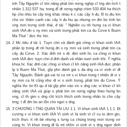
tnh Tây Nguyên cĩ tim năng phát trin nơng nghip cĩ tng din tích t
nhiên 1.312.537 ha, trong đĩ đt nơng nghip chim 533.404 ha thích
hp cho nhiu loi cây trng khác nhau k c các cây h đu. Đ to điu kin
cho vic thâm canh các cây h đu hiu qu nhưng vn đm bo tính bn
vng mơi trưng sinh thái, đ tài: “ Nghiên cu nh hưng ca vi khun
sinh IAA đn s ny mm và sinh trưng phát trin ca đu Cơve ti Buơn
Ma Thut ” đưc thc hin.
2 Mc tiêu đ tài 1. Tuyn chn và đánh giá chng vi khun sinh IAA
phân lp trong đt nh hưng đn s ny mm và sinh trưng phát trin ca
cây đu Cơve. 2. Xác đnh mt s đc đim sinh hc ca chng vi khun
sinh IAA đưc tuyn chn đ đnh danh và nhân nuơi sinh khi. Ý nghĩa
khoa hc Xác đnh các chng vi khun cĩ kh năng sinh IAA đưc phân
lp ti Buơn Ma Thut, gĩp phn đánh giá s đa dng ca vi sinh vt đt
Tây Nguyên. Đánh giá vai trị ca mt s vi khun trong t nhiên đi vi s
ny mm ca ht cũng như đi vi s sinh trưng, phát trin đu Cơve. Ý
nghĩa thc tin Kt qu đ tài gĩp phn vào vic s dng các vi khun cĩ kh
năng sinh IAA và giúp s phát trin nn nơng nghip theo hưng bn
vng, cĩ th gim s dng cht kích thích sinh trưng nhân to cho cây
trng, t đĩ đm bo an tồn cho ngưi s dng.
3 CHƯƠNG I TNG QUAN TÀI LIU 1.1. Vi khun sinh IAA 1.1.1. Đi
cương v vi khun sinh IAA Vi sinh vt là sinh vt cĩ cu to đơn gin,
kích thưc rt nh bé nhưng s lưng ca chúng trong mơi trưng vơ
cùng ln. Vi khun trong đt là mt nhĩm vi sinh vt s dng ngun dinh