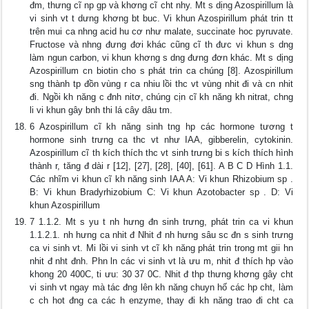
đm, thưng cĩ np gp và khơng cĩ cht nhy. Mt s dịng Azospirillum là
vi sinh vt t dưng khơng bt buc. Vi khun Azospirillum phát trin tt
trên mui ca nhng acid hu cơ như malate, succinate hoc pyruvate.
Fructose và nhng đưng đơi khác cũng cĩ th đưc vi khun s dng
làm ngun carbon, vi khun khơng s dng đưng đơn khác. Mt s dịng
Azospirillum cn biotin cho s phát trin ca chúng [8]. Azospirillum
sng thành tp đồn vùng r ca nhiu lồi thc vt vùng nhit đi và cn nhit
đi. Ngồi kh năng c đnh nitơ, chúng cịn cĩ kh năng kh nitrat, chng
li vi khun gây bnh thi lá cây dâu tm.
6 Azospirillum cĩ kh năng sinh tng hp các hormone tương t
hormone sinh trưng ca thc vt như IAA, gibberelin, cytokinin.
Azospirillum cĩ th kích thích thc vt sinh trưng bi s kích thích hình
thành r, tăng đ dài r [12], [27], [28], [40], [61]. A B C D Hình 1.1.
Các nhĩm vi khun cĩ kh năng sinh IAA A: Vi khun Rhizobium sp .
B: Vi khun Bradyrhizobium C: Vi khun Azotobacter sp . D: Vi
khun Azospirillum
7 1.1.2. Mt s yu t nh hưng đn sinh trưng, phát trin ca vi khun
1.1.2.1. nh hưng ca nhit đ Nhit đ nh hưng sâu sc đn s sinh trưng
ca vi sinh vt. Mi lồi vi sinh vt cĩ kh năng phát trin trong mt gii hn
nhit đ nht đnh. Phn ln các vi sinh vt là ưu m, nhit đ thích hp vào
khong 20 400C, ti ưu: 30 37 0C. Nhit đ thp thưng khơng gây cht
vi sinh vt ngay mà tác đng lên kh năng chuyn hố các hp cht, làm
c ch hot đng ca các h enzyme, thay đi kh năng trao đi cht ca