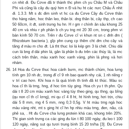
cn nhit đi. Đu Cơve đã tr thành thc phm ch yu Châu M và Châu
Phi và cũng là cây đu quý him n Đ và hu ht các nưc Châu Á nhit
đi. 1.3.3. Mt s đc đim sinh vt hc ca đu Cơve Cây đu Cơve thân
tho hàng năm, hoc thân leo, thân bi. dng thân bi, cây thp, ch cao
50 60cm, ít đt, sinh trưng hu hn. H r gm r chính ăn sâu khong 25
40 cm và nhiu r ph phân b ch yu tng mt 20 30 cm, trong phm vi
bán kính 50 70 cm. Trên r đu Cơve cĩ vi khun nt sn c đnh đm (
Rhizobium bacteria ), gĩp phn cung cp thêm cht đm cho cây và
tăng đ màu m cho đt. Lá tht thuc loi lá kép gm 3 lá chét. Chiu dài
cun lá bng đ dài phin lá, gân lá phân b đu trên các thùy lá, lá mc
cách trên thân, màu xanh hoc xanh vàng, phin lá phng và hơi
nhám.
14 Hoa đu Cơve thuc hoa cánh bưm, mc thành chùm, hoa lưng
tính gm 10 nh đc, trong đĩ cĩ 9 nh bao quanh nhy cái, 1 nh riêng r
v trí cao hơn. Khi hoa n là quá trình th tinh đã kt thúc. Màu sc
hoa cĩ th là trng, hng, đ hoc tím tùy ging. Hoa ch yu t th phn. Qu
dài t 8 20 cm màu xanh hoc vàng tùy theo ging, qu thng, qu bĩng
(qu non cĩ th cĩ lơng), mi qu cĩ 4 8 ht, ht hình trng, hơi trịn, chiu
dài 5 8 mm, rng 4 5 mm, nng 0,3 0,5g. V ht màu trng ngà hoc
màu vàng nht, mt s ging ht cĩ hn hp nhiu màu trng, đen, nâu, cà
phê sa, . Ht đu Cơve cha lưng protein khá cao, khong trên 20%.
Thi gian sinh trưng ca các ging đu lùn t 80 100 ngày, đu leo t 100
120 ngày, năng sut qu tươi trung bình 15 20 tn/ha [3]. Đu Cơve