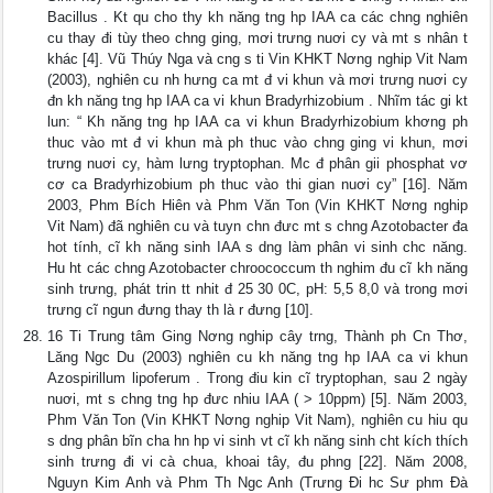
Bacillus . Kt qu cho thy kh năng tng hp IAA ca các chng nghiên
cu thay đi tùy theo chng ging, mơi trưng nuơi cy và mt s nhân t
khác [4]. Vũ Thúy Nga và cng s ti Vin KHKT Nơng nghip Vit Nam
(2003), nghiên cu nh hưng ca mt đ vi khun và mơi trưng nuơi cy
đn kh năng tng hp IAA ca vi khun Bradyrhizobium . Nhĩm tác gi kt
lun: “ Kh năng tng hp IAA ca vi khun Bradyrhizobium khơng ph
thuc vào mt đ vi khun mà ph thuc vào chng ging vi khun, mơi
trưng nuơi cy, hàm lưng tryptophan. Mc đ phân gii phosphat vơ
cơ ca Bradyrhizobium ph thuc vào thi gian nuơi cy” [16]. Năm
2003, Phm Bích Hiên và Phm Văn Ton (Vin KHKT Nơng nghip
Vit Nam) đã nghiên cu và tuyn chn đưc mt s chng Azotobacter đa
hot tính, cĩ kh năng sinh IAA s dng làm phân vi sinh chc năng.
Hu ht các chng Azotobacter chroococcum th nghim đu cĩ kh năng
sinh trưng, phát trin tt nhit đ 25 30 0C, pH: 5,5 8,0 và trong mơi
trưng cĩ ngun đưng thay th là r đưng [10].
16 Ti Trung tâm Ging Nơng nghip cây trng, Thành ph Cn Thơ,
Lăng Ngc Du (2003) nghiên cu kh năng tng hp IAA ca vi khun
Azospirillum lipoferum . Trong điu kin cĩ tryptophan, sau 2 ngày
nuơi, mt s chng tng hp đưc nhiu IAA ( > 10ppm) [5]. Năm 2003,
Phm Văn Ton (Vin KHKT Nơng nghip Vit Nam), nghiên cu hiu qu
s dng phân bĩn cha hn hp vi sinh vt cĩ kh năng sinh cht kích thích
sinh trưng đi vi cà chua, khoai tây, đu phng [22]. Năm 2008,
Nguyn Kim Anh và Phm Th Ngc Anh (Trưng Đi hc Sư phm Đà