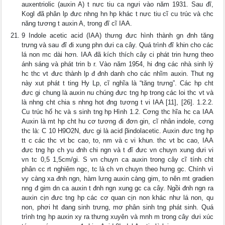
auxentriolic (auxin A) t nưc tiu ca ngưi vào năm 1931. Sau đĩ,
Kogl đã phân lp đưc nhng hn hp khác t nưc tiu cĩ cu trúc và chc
năng tương t auxin A, trong đĩ cĩ IAA.
9 Indole acetic acid (IAA) thưng đưc hình thành gn đnh tăng
trưng và sau đĩ đi xung phn dưi ca cây. Quá trình đĩ khin cho các
lá non mc dài hơn. IAA đã kích thích cây ci phát trin hưng theo
ánh sáng và phát trin b r. Vào năm 1954, hi đng các nhà sinh lý
hc thc vt đưc thành lp đ đnh danh cho các nhĩm auxin. Thut ng
này xut phát t ting Hy Lp, cĩ nghĩa là “tăng trưng”. Các hp cht
đưc gi chung là auxin nu chúng đưc tng hp trong các loi thc vt và
là nhng cht chia s nhng hot đng tương t vi IAA [11], [26]. 1.2.2.
Cu trúc hố hc và s sinh tng hp Hình 1.2. Cơng thc hĩa hc ca IAA
Auxin là mt hp cht hu cơ tương đi đơn gin, cĩ nhân indole, cơng
thc là: C 10 H9O2N, đưc gi là acid βindolacetic. Auxin đưc tng hp
tt c các thc vt bc cao, to, nm và c vi khun. thc vt bc cao, IAA
đưc tng hp ch yu đnh chi ngn và t đĩ đưc vn chuyn xung dưi vi
vn tc 0,5 1,5cm/gi. S vn chuyn ca auxin trong cây cĩ tính cht
phân cc rt nghiêm ngc, tc là ch vn chuyn theo hưng gc. Chính vì
vy càng xa đnh ngn, hàm lưng auxin càng gim, to nên mt gradien
nng đ gim dn ca auxin t đnh ngn xung gc ca cây. Ngồi đnh ngn ra
auxin cịn đưc tng hp các cơ quan cịn non khác như lá non, qu
non, phơi ht đang sinh trưng, mơ phân sinh tng phát sinh. Quá
trình tng hp auxin xy ra thưng xuyên và mnh m trong cây dưi xúc