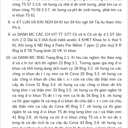
chng T5 57 3.3.6. nh hưng ca nhit đ đn sinh trưng, phát trin ca vi
khun chng T5 59 3.3.7. nh hưng ca pH đn sinh trưng, phát trin ca
vi khun T5 61
vi KT LUN VÀ KIN NGH 64 Kt lun 64 Kin ngh 64 Tài liu tham kho
Ph lc
vii DANH MC CÁC CH VIT TT STT Ch vit tt Ch vit đy đ 1 DT Din
tích 2 D Dài lá 3 IAA Acid indol acetic 4 KHKT Khoa hc k thut 5
KL Khi lưng 6 NĐ Nng đ Parts Per Milion 7 ppm (1 phn triu) 8 R
Rng lá 9 TB Trung bình 10 VK Vi khun
viii DANH MC BNG Trang Bng 2.1. Kí hiu các nghim thc theo nng
đ và s ln tưi dch thí nghim 23 Bng 3.1. Tương quan gia nng đ vi
khun và IAA trong dung dch nuơi cy 28 Bng 3.2. nh hưng ca các
chng vi khun đn t l ny mm ca ht Cơve 29 Bng 3.3. nh hưng ca
các chng vi khun đn chiu dài r, s r con và chiu dài thân mm ca
cây đu Cơve 31 Bng 3.4. nh hưng ca các chng vi khun đn khi
lưng khơ r và thân mm 33 Bng 3.5. nh hưng ca thi gian ngâm ht
và nng đ vi khun T5 đn t l ny mm ca ht đu 34 Bng 3.6. nh hưng
ca thi gian ngâm ht và nng đ vi khun đn chiu dài r, s r con và chiu
dài thân mm ca cây đu Cơve 40 Bng 3.7. nh hưng ca thi gian
ngâm ht và nng đ vi khun T5 đn trng lưng khơ ca r và thân mm
41 Bng 3.8. nh hưng ca mt đ vi khun chng T5 và s ln tưi đn s
lưng lá và din tích lá ca cây đu Cơve 43 Bng 3.9. nh hưng ca