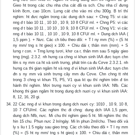
Gieo ht trong các chu nha cha cát đã ra sch. Chu nha cĩ đưng
kính 8cm, cao 10cm. Lưng cát cho vào mi chu 300g. B trí thí
nghim: ht đưc ngâm trong các dung dch sau: + Chng T5: vi các
nng đ t bào 10 11 , 10 10 , 10 9, 10 8 CFU/ ml. + Chng P5: vi các
nng đ t bào 10 11 , 10 10 , 10 9, 10 8 CFU/ ml. + Chng V1: vi các
nng đ t bào 10 11 , 10 10 , 10 9, 10 8 CFU/ ml. + Dung dch IAA (
1,5 ppm ). + Nưc. Các ch tiêu theo dõi: + T l ny mm (%) = (S ht
ny mm/ tng s ht gieo) x 100. + Chiu dài r, thân mm (mm). + S
lưng r con. + Trng lưng tươi, khơ ca r, thân mm sau 5 ngày gieo
trng (mg). 2.3.2. nh hưng ca chng vi khun sinh IAA đưc tuyn chn
lên s ny mm ca ht và sinh trưng, phát trin ca đu Cơve 2.3.2.1. nh
hưng ca thi gian ngâm ht và nng đ vi khun sinh IAA đưc tuyn chn
đn s ny mm và sinh trưng cây mm đu Cơve. Chn chng tt nht
trong 3 chng vi khun T5, P5, V1 qua kt qu thí nghim trên đ tin
hành thí nghim. Mơi trưng nuơi cy vi khun sinh IAA: Nfb. Các
khong thi gian ngâm ht trong dung dch nuơi cy vi khun sinh IAA:
8, 12, 16, 20 gi.
22 Các nng đ vi khun trong dung dch nuơi cy: 1010 , 10 9, 10 8,
10 7 CFU/ml. Các nghim thc đi chng: dung dch IAA 1,5 ppm,
dung dch Nfb, nưc. Mi chu thí nghim gieo 5 ht. Mi nghim thc thc
hin 15 chu. Phun nưc 2 ln/ngày. Mi ln phun 2ml/chu. Theo dõi và
ly s liu t 1 5 ngày sau gieo trng. Các ch tiêu theo dõi + T l ny mm
(%) = (S ht ny mm/ tng s ht gieo) x 100. + Chiu dài r, thân mm