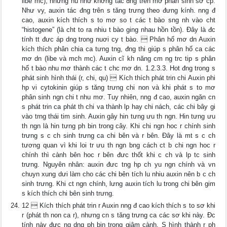
libe mc), nhưng hu như khơng tác đng trên mơ phân sinh sơ cp.
Như vy, auxin tác đng trên s tăng trưng theo đưng kính. nng đ
cao, auxin kích thích s to mơ so t các t bào sng nh vào cht
“histogene” (là cht to ra nhiu t bào ging nhau hồn tồn). Đây là đc
tính tt đưc áp dng trong nuơi cy t bào.  Phân hố mơ dn Auxin
kích thích phân chia ca tưng tng, đng thi giúp s phân hố ca các
mơ dn (libe và mch mc). Auxin cĩ kh năng cm ng trc tip s phân
hố t bào nhu mơ thành các t chc mơ dn. 1.2.3.3. Hot đng trong s
phát sinh hình thái (r, chi, qu)  Kích thích phát trin chi Auxin phi
hp vi cytokinin giúp s tăng trưng chi non và khi phát s to mơ
phân sinh ngn chi t nhu mơ. Tuy nhiên, nng đ cao, auxin ngăn cn
s phát trin ca phát th chi va thành lp hay chi nách, các chi bây gi
vào trng thái tim sinh. Auxin gây hin tưng ưu th ngn. Hin tưng ưu
th ngn là hin tưng ph bin trong cây. Khi chi ngn hoc r chính sinh
trưng s c ch sinh trưng ca chi bên và r bên. Ðây là mt s c ch
tương quan vì khi loi tr ưu th ngn bng cách ct b chi ngn hoc r
chính thì cành bên hoc r bên đưc thốt khi c ch và lp tc sinh
trưng. Nguyên nhân: auxin đưc tng hp ch yu ngn chính và vn
chuyn xung dưi làm cho các chi bên tích lu nhiu auxin nên b c ch
sinh trưng. Khi ct ngn chính, lưng auxin tích lu trong chi bên gim
s kích thích chi bên sinh trưng.
12  Kích thích phát trin r Auxin nng đ cao kích thích s to sơ khi
r (phát th non ca r), nhưng cn s tăng trưng ca các sơ khi này. Đc
tính này đưc ng dng ph bin trong giâm cành. S hình thành r ph