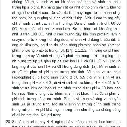
chúng. Vì th, vi sinh vt mt kh năng phát trin và sinh sn, nhiu
trưng hp s b cht. Kh năng gây cht ca nhit đ thp chm và t t, khơng
đt ngt như nhit đ cao. Da vào đc tính này, ngưi ta tin hành ct gi
thc phm, bo qun ging vi sinh vt nhit đ thp. Nhit đ cao thưng gây
cht vi sinh vt mt cách nhanh chĩng. Đa s vi sinh vt b cht 60 80
0C. Mt s khác cht nhit đ cao hơn. Đc bit bào t cĩ kh năng tn ti
nhit đ trên 100 0C. Nhit đ cao thưng gây bin tính protein, làm h
enzyme lp tc khơng hot đng đưc, vi sinh vt d dàng b tiêu dit. Li
dng đc đim này, ngưi ta tin hành nhng phương pháp sy khơ thc
phm, phương pháp tit trùng, [8], [17]. 1.1.2.2. nh hưng ca pH mơi
trưng nuơi cy Vi sinh vt sng và phát trin trong mơi trưng lng chu
nh hưng trc tip và gián tip ca các ion H + và OH . Đ pH đưc đo
bng nng đ các ion H + và OH trong dung dch [17]. Mi vi sinh vt
đu cĩ mt phm vi pH sinh trưng nht đnh. Vi sinh vt ưa acid
(acidophile) cĩ pH cho sinh trưng tt t 0 5,5 ; đi vi vi sinh vt ưa
trung tính: pH = 5,5 8,0 ; đi vi vi sinh vt ưa kim: pH = 8,5 11,5. Vi
sinh vt ưa kim cc đoan cĩ mc sinh trưng ti ưu pH = 10 hay cao
hơn na. Nhìn chung, các nhĩm vi sinh vt khác nhau đu cĩ phm vi
pH sinh trưng riêng ca mình. Phn ln vi khun và đng vt nguyên
sinh ưa pH trung tính. Mc du vi sinh vt thưng cĩ th sinh trưng
trong mt phm vi pH khá rng, nhưng tính chu đng ca chúng cũng
cĩ gii hn nht đnh. Khi pH trong
8 t bào cht cĩ s thay đi đt ngt s phá v màng sinh cht hoc làm c ch