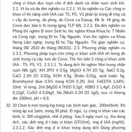
chng vi khun đưc tuyn chn đ đnh danh và nhân nuơi sinh khi.
2.2. Vt liu và đa đim nghiên cu 2.2.1. Vt liu nghiên cu Các chng vi
khun cĩ kh năng sinh IAA cao T5, P5, V1 phân lp trong đt trng và
r cây đu tương, đu phng, đu Cơve ca Easup, Đk lk. Ht ging đu
Cơve đưc bán ti th trưng (ging TLP 68). 2.2.2. Đa đim nghiên cu
Phịng thí nghim B mơn Sinh hc thc nghim Khoa Khoa hc T Nhiên
và Cơng ngh, trưng Đi hc Tây Nguyên. Vưn thc nghim ca Khoa
Nơng Lâm nghip, trưng Đi hc Tây Nguyên. Thi gian nghiên cu:
tháng 09/ 2010 đn tháng 09/2011. 2.3. Phương pháp nghiên cu
2.3.1. Phương pháp tuyn chn chng vi khun sinh IAA nh hưng đn
sinh trưng ca cây mm đu Cơve. Thc hin trên 3 chng vi khun sinh
IAA : T5, P5, V1. 2.3.1.1. To dung dch thí nghim Mơi trưng nhân
nuơi Nfb (g/l): KH 2PO 4 0,5g, MgSO 4.7H 2O 5g, NaCl 0,2g,
CaCl 2.2H 2O 0,02g, KOH 4,5g, Biotin 0,01g, acid malic 5g,
Bromthymol blue 0,5% trong KOH 0,2N: 3ml, FeEDTA 1,64%:
10ml. Vi lưng: 2ml (MgS0 4.7H2O 0,2g/l, H3BO 3 1,4g/l, ZnSO 4
0,12g/l, CuSO 4 0,04g/l, Na 2MoO 4.2H 2O 1g/l), nưc ct khơng
đm 1000ml, pH = 6,8.
20 Chun b mơi trưng lng trong các bình tam giác, 200ml/bình. Kh
trùng áp sut 1atm, trong 30 phút. Đ ngui, cy chng vi khun vào các
bình, lc 200 vịng/phút, nhit đ phịng. Sau 5 ngày nuơi cy, thu dung
dch, xác đnh nng đ t bào vi khun (CFU/ml), nng đ IAA (mg/lít).
2.3.1.2. Xác đnh nng đ vi khun trong dung dch Dùng phương