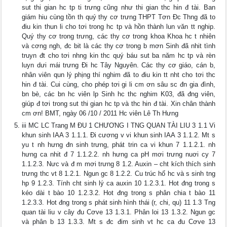
sut thi gian hc tp ti trưng cũng như thi gian thc hin đ tài. Ban
giám hiu cùng tồn th quý thy cơ trưng THPT Tơn Đc Thng đã to
điu kin thun li cho tơi trong hc tp và hồn thành lun văn tt nghip.
Quý thy cơ trong trưng, các thy cơ trong khoa Khoa hc t nhiên
và cơng ngh, đc bit là các thy cơ trong b mơn Sinh đã nhit tình
truyn đt cho tơi nhng kin thc quý báu sut ba năm hc tp và rèn
luyn dưi mái trưng Đi hc Tây Nguyên. Các thy cơ giáo, cán b,
nhân viên qun lý phịng thí nghim đã to điu kin tt nht cho tơi thc
hin đ tài. Cui cùng, cho phép tơi gi li cm ơn sâu sc đn gia đình,
bn bè, các bn hc viên lp Sinh hc thc nghim K03, đã đng viên,
giúp đ tơi trong sut thi gian hc tp và thc hin đ tài. Xin chân thành
cm ơn! BMT, ngày 06 /10 / 2011 Hc viên Lê Th Hưng
iii MC LC Trang M ĐU 1 CHƯƠNG I TNG QUAN TÀI LIU 3 1.1 Vi
khun sinh IAA 3 1.1.1. Đi cương v vi khun sinh IAA 3 1.1.2. Mt s
yu t nh hưng đn sinh trưng, phát trin ca vi khun 7 1.1.2.1. nh
hưng ca nhit đ 7 1.1.2.2. nh hưng ca pH mơi trưng nuơi cy 7
1.1.2.3. Nưc và đ m mơi trưng 8 1.2. Auxin – cht kích thích sinh
trưng thc vt 8 1.2.1. Ngun gc 8 1.2.2. Cu trúc hố hc và s sinh tng
hp 9 1.2.3. Tính cht sinh lý ca auxin 10 1.2.3.1. Hot đng trong s
kéo dài t bào 10 1.2.3.2. Hot đng trong s phân chia t bào 11
1.2.3.3. Hot đng trong s phát sinh hình thái (r, chi, qu) 11 1.3 Tng
quan tài liu v cây đu Cơve 13 1.3.1. Phân loi 13 1.3.2. Ngun gc
và phân b 13 1.3.3. Mt s đc đim sinh vt hc ca đu Cơve 13