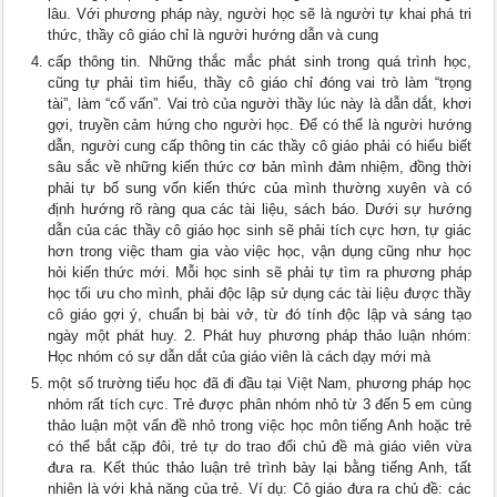
lâu. Với phương pháp này, người học sẽ là người tự khai phá tri
thức, thầy cô giáo chỉ là người hướng dẫn và cung
cấp thông tin. Những thắc mắc phát sinh trong quá trình học,
cũng tự phải tìm hiểu, thầy cô giáo chỉ đóng vai trò làm “trọng
tài”, làm “cố vấn”. Vai trò của người thầy lúc này là dẫn dắt, khơi
gợi, truyền cảm hứng cho người học. Để có thể là người hướng
dẫn, người cung cấp thông tin các thầy cô giáo phải có hiểu biết
sâu sắc về những kiến thức cơ bản mình đảm nhiệm, đồng thời
phải tự bổ sung vốn kiến thức của mình thường xuyên và có
định hướng rõ ràng qua các tài liệu, sách báo. Dưới sự hướng
dẫn của các thầy cô giáo học sinh sẽ phải tích cực hơn, tự giác
hơn trong việc tham gia vào việc học, vận dụng cũng như học
hỏi kiến thức mới. Mỗi học sinh sẽ phải tự tìm ra phương pháp
học tối ưu cho mình, phải độc lập sử dụng các tài liệu được thầy
cô giáo gợi ý, chuẩn bị bài vở, từ đó tính độc lập và sáng tạo
ngày một phát huy. 2. Phát huy phương pháp thảo luận nhóm:
Học nhóm có sự dẫn dắt của giáo viên là cách dạy mới mà
một số trường tiểu học đã đi đầu tại Việt Nam, phương pháp học
nhóm rất tích cực. Trẻ được phân nhóm nhỏ từ 3 đến 5 em cùng
thảo luận một vấn đề nhỏ trong việc học môn tiếng Anh hoặc trẻ
có thể bắt cặp đôi, trẻ tự do trao đổi chủ đề mà giáo viên vừa
đưa ra. Kết thúc thảo luận trẻ trình bày lại bằng tiếng Anh, tất
nhiên là với khả năng của trẻ. Ví dụ: Cô giáo đưa ra chủ đề: các