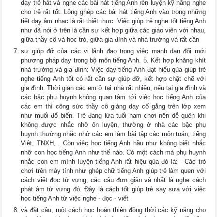
dạy trẻ hát và nghe các bài hát tiếng Anh rèn luyện kỹ năng nghe
cho trẻ rất tốt. Lồng ghép các bài hát tiếng Anh vào trong những
tiết dạy âm nhạc là rất thiết thực. Việc giúp trẻ nghe tốt tiếng Anh
như đã nói ở trên là cần sự kết hợp giữa các giáo viên với nhau,
giữa thầy cô và học trò, giữa gia đình và nhà trường và rất cần
sự giúp đỡ của các vị lãnh đạo trong việc mạnh dạn đổi mới
phương pháp dạy trong bộ môn tiếng Anh. 5. Kết hợp khăng khít
nhà trường và gia đình: Việc dạy tiếng Anh đạt hiểu qủa giúp trẻ
nghe tiếng Anh tốt có rất cần sự giúp đỡ, kết hợp chặt chẽ với
gia đình. Thời gian các em ở tại nhà rất nhiều, nếu tại gia đình và
các bậc phụ huynh không quan tâm tới việc học tiếng Anh của
các em thì công sức thầy cô giảng dạy cố gắng trên lớp xem
như muối đổ biển. Trẻ đang lứa tuổi ham chơi nên dễ quên khi
không được nhắc nhỡ ôn luyện, thường ở nhà các bậc phụ
huynh thường nhắc nhở các em làm bài tập các môn toán, tiếng
Việt, TNXH, . Còn việc học tiếng Anh hầu như không biết nhắc
nhỡ con học tiếng Anh như thế nào. Có một cách mà phụ huynh
nhắc con em mình luyện tiếng Anh rất hiệu qủa đó là: - Các trò
chơi trên máy tính như ghép chữ tiếng Anh giúp trẻ làm quen với
cách viết đọc từ vựng, các câu đơn giản và nhất là nghe cách
phát âm từ vựng đó. Đây là cách tốt giúp trẻ say sưa với việc
học tiếng Anh từ việc nghe - đọc - viết
và đặt câu, một cách học hoàn thiện đồng thời các kỹ năng cho