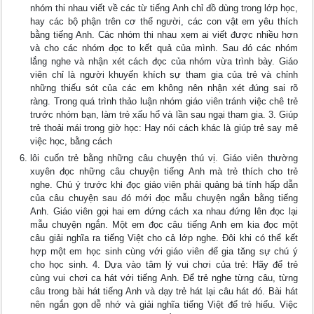
nhóm thi nhau viết về các từ tiếng Anh chỉ đồ dùng trong lớp học,
hay các bộ phận trên cơ thể người, các con vật em yêu thích
bằng tiếng Anh. Các nhóm thi nhau xem ai viết được nhiều hơn
và cho các nhóm đọc to kết quả của mình. Sau đó các nhóm
lắng nghe và nhận xét cách đọc của nhóm vừa trình bày. Giáo
viên chỉ là người khuyến khích sự tham gia của trẻ và chỉnh
những thiếu sót của các em không nên nhận xét đúng sai rõ
ràng. Trong quá trình thảo luận nhóm giáo viên tránh việc chê trẻ
trước nhóm bạn, làm trẻ xấu hổ và lần sau ngại tham gia. 3. Giúp
trẻ thoải mái trong giờ học: Hay nói cách khác là giúp trẻ say mê
việc học, bằng cách
lôi cuốn trẻ bằng những câu chuyện thú vị. Giáo viên thường
xuyên đọc những câu chuyện tiếng Anh mà trẻ thích cho trẻ
nghe. Chú ý trước khi đọc giáo viên phải quảng bá tính hấp dẫn
của câu chuyện sau đó mới đọc mẫu chuyện ngắn bằng tiếng
Anh. Giáo viên gọi hai em đứng cách xa nhau đứng lên đọc lại
mẫu chuyện ngắn. Một em đọc câu tiếng Anh em kia đọc một
câu giải nghĩa ra tiếng Việt cho cả lớp nghe. Đôi khi có thể kết
hợp một em học sinh cùng với giáo viên để gia tăng sự chú ý
cho học sinh. 4. Dựa vào tâm lý vui chơi của trẻ: Hãy để trẻ
cùng vui chơi ca hát với tiếng Anh. Để trẻ nghe từng câu, từng
câu trong bài hát tiếng Anh và dạy trẻ hát lại câu hát đó. Bài hát
nên ngắn gọn dễ nhớ và giải nghĩa tiếng Việt để trẻ hiểu. Việc