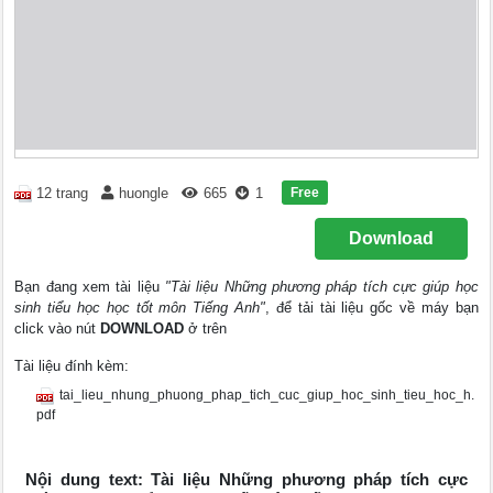
Free
12 trang
huongle
665
1
Download
Bạn đang xem tài liệu
"Tài liệu Những phương pháp tích cực giúp học
sinh tiểu học học tốt môn Tiếng Anh"
, để tải tài liệu gốc về máy bạn
click vào nút
DOWNLOAD
ở trên
Tài liệu đính kèm:
tai_lieu_nhung_phuong_phap_tich_cuc_giup_hoc_sinh_tieu_hoc_h.
pdf
Nội dung text: Tài liệu Những phương pháp tích cực