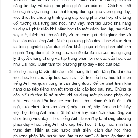
năng tư duy và sáng tạo phong phú của các em. Chính vì thế
bên cạnh việc nâng cao chất lượng đội ngũ giáo viên giảng dạy,
việc thiết kế chương trình giảng dạy cũng phải phù hợp cho từng
đối tượng của từng bậc học. Như vậy, mới tạo được khả năng
tư duy và phát triển khả năng học tập một cách độc lập, tạo niềm
say mê, thích thú cho cả thầy và trò trong quá trình giảng dạy và
học tập môn tiếng Anh. Nhiều phương pháp dạy - học được đưa
ra trong nghành giáo dục nhằm khắc phục những hạn chế mà
ngành đang đối mặt. Song các vấn đề đã đưa ra còn mang nặng
lý thuyết chung chung và tập trung phần lớn ở các cấp học cao
như Đại học. Quan tâm tới phương pháp dạy - học của bậc
tiểu học đang là vấn đề cấp thiết mang tính nền tảng lâu dài cho
việc học lên các cấp học sau này. Để trẻ tiểu học học tốt môn
tiếng Anh và quan trọng là vận dụng được để trẻ phát triển khả
năng giao tiếp tiếng anh tốt trong các cấp học sau này. Chúng ta
cần hiểu rỏ tâm lý trẻ trước khi áp dụng một phương pháp dạy
mới. Học sinh tiểu học trẻ còn ham chơi, đang ở tuổi ăn, tuổi
ngủ, tưổi chơi. Dựa vào tâm lý này của trẻ, hãy làm cho trẻ thấy
việc học tiếng Anh như một trò chơi hay nói cách khác lồng vui
chơi trong việc dạy – học tiếng Anh. Dưới đây là những phương
pháp dạy - học tiếng Anh cho cấp tiểu học. 1. Lấy học sinh làm
trung tâm: Nhìn ra các nước phát triển, cách dạy học theo
phương pháp “lấy người học làm trung tâm” đã được áp dụng từ