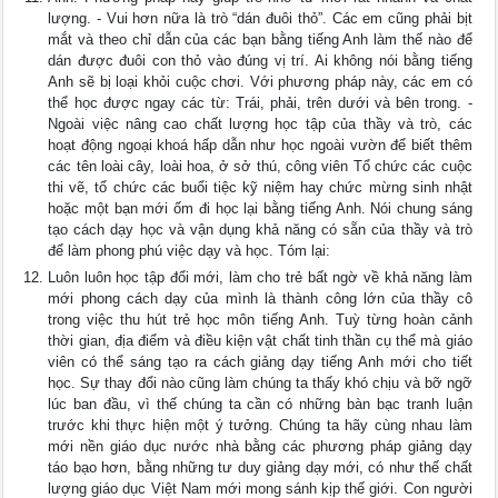
lượng. - Vui hơn nữa là trò “dán đuôi thỏ”. Các em cũng phải bịt
mắt và theo chỉ dẫn của các bạn bằng tiếng Anh làm thế nào để
dán được đuôi con thỏ vào đúng vị trí. Ai không nói bằng tiếng
Anh sẽ bị loại khỏi cuộc chơi. Với phương pháp này, các em có
thể học được ngay các từ: Trái, phải, trên dưới và bên trong. -
Ngoài việc nâng cao chất lượng học tập của thầy và trò, các
hoạt động ngoại khoá hấp dẫn như học ngoài vườn để biết thêm
các tên loài cây, loài hoa, ở sở thú, công viên Tổ chức các cuộc
thi vẽ, tổ chức các buổi tiệc kỹ niệm hay chức mừng sinh nhật
hoặc một bạn mới ốm đi học lại bằng tiếng Anh. Nói chung sáng
tạo cách dạy học và vận dụng khả năng có sẵn của thầy và trò
để làm phong phú việc dạy và học. Tóm lại:
Luôn luôn học tập đổi mới, làm cho trẻ bất ngờ về khả năng làm
mới phong cách dạy của mình là thành công lớn của thầy cô
trong việc thu hút trẻ học môn tiếng Anh. Tuỳ từng hoàn cảnh
thời gian, địa điểm và điều kiện vật chất tinh thần cụ thể mà giáo
viên có thể sáng tạo ra cách giảng dạy tiếng Anh mới cho tiết
học. Sự thay đổi nào cũng làm chúng ta thấy khó chịu và bỡ ngỡ
lúc ban đầu, vì thế chúng ta cần có những bàn bạc tranh luận
trước khi thực hiện một ý tưởng. Chúng ta hãy cùng nhau làm
mới nền giáo dục nước nhà bằng các phương pháp giảng dạy
táo bạo hơn, bằng những tư duy giảng dạy mới, có như thế chất
lượng giáo dục Việt Nam mới mong sánh kịp thế giới. Con người