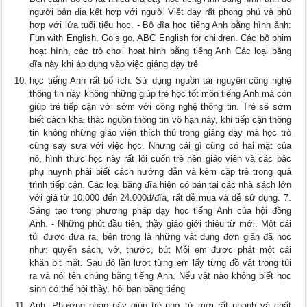
người bản địa kết hợp với người Việt dạy rất phong phú và phù
hợp với lứa tuổi tiểu học. - Bộ đĩa học tiếng Anh bằng hình ảnh:
Fun with English, Go’s go, ABC English for children. Các bộ phim
hoạt hình, các trò chơi hoạt hình bằng tiếng Anh Các loại băng
đĩa này khi áp dụng vào việc giảng dạy trẻ
học tiếng Anh rất bổ ích. Sử dụng nguồn tài nguyên công nghệ
thông tin này không những giúp trẻ học tốt môn tiếng Anh mà còn
giúp trẻ tiếp cận với sớm với công nghệ thông tin. Trẻ sẽ sớm
biết cách khai thác nguồn thông tin vô hạn này, khi tiếp cận thông
tin không những giáo viên thích thú trong giảng dạy mà học trò
cũng say sưa với việc học. Nhưng cái gì cũng có hai mặt của
nó, hình thức học này rất lôi cuốn trẻ nên giáo viên và các bậc
phụ huynh phải biết cách hướng dẫn và kèm cặp trẻ trong quá
trình tiếp cận. Các loại băng đĩa hiện có bán tại các nhà sách lớn
với giá từ 10.000 đến 24.000đ/đĩa, rất dễ mua và dễ sử dụng. 7.
Sáng tạo trong phương pháp dạy học tiếng Anh của hội đồng
Anh. - Những phút đầu tiên, thầy giáo giới thiệu từ mới. Một cái
túi được đưa ra, bên trong là những vật dụng đơn giản đã học
như: quyển sách, vở, thước, bút Mỗi em được phát một cái
khăn bịt mắt. Sau đó lần lượt từng em lấy từng đồ vật trong túi
ra và nói tên chúng bằng tiếng Anh. Nếu vật nào không biết học
sinh có thể hỏi thầy, hỏi bạn bằng tiếng
Anh. Phương pháp này giúp trẻ nhớ từ mới rất nhanh và chất