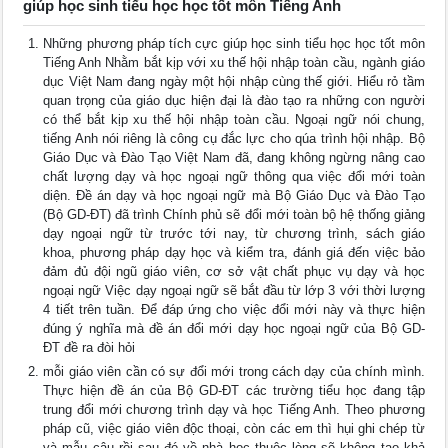
giúp học sinh tiểu học học tốt môn Tiếng Anh
Những phương pháp tích cực giúp học sinh tiểu học học tốt môn
Tiếng Anh Nhằm bắt kịp với xu thế hội nhập toàn cầu, ngành giáo
dục Việt Nam đang ngày một hội nhập cùng thế giới. Hiểu rỏ tầm
quan trọng của giáo dục hiện đại là đào tạo ra những con người
có thể bắt kịp xu thế hội nhập toàn cầu. Ngoại ngữ nói chung,
tiếng Anh nói riêng là công cụ đắc lực cho qúa trình hội nhập. Bộ
Giáo Dục và Đào Tạo Việt Nam đã, đang không ngừng nâng cao
chất lượng dạy và học ngoại ngữ thông qua việc đổi mới toàn
diện. Đề án dạy và học ngoại ngữ mà Bộ Giáo Dục và Đào Tạo
(Bộ GD-ĐT) đã trình Chính phủ sẽ đổi mới toàn bộ hệ thống giảng
dạy ngoại ngữ từ trước tới nay, từ chương trình, sách giáo
khoa, phương pháp dạy học và kiểm tra, đánh giá đến việc bảo
đảm đủ đội ngũ giáo viên, cơ sở vật chất phục vụ dạy và học
ngoại ngữ Việc dạy ngoại ngữ sẽ bắt đầu từ lớp 3 với thời lượng
4 tiết trên tuần. Để đáp ứng cho việc đổi mới này và thực hiện
đúng ý nghĩa mà đề án đổi mới dạy học ngoại ngữ của Bộ GD-
ĐT đề ra đòi hỏi
mỗi giáo viên cần có sự đổi mới trong cách dạy của chính mình.
Thực hiện đề án của Bộ GD-ĐT các trường tiểu học đang tập
trung đổi mới chương trình dạy và học Tiếng Anh. Theo phương
pháp cũ, việc giáo viên độc thoại, còn các em thì hụi ghi chép từ
và mẫu câu rồi sau đó về nhà học thuộc lòng sẽ không tạo khả