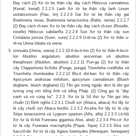
Đay cách (2) Xơ từ bẹ thân cây đay cách Hibiscus cannabinus
(Kenaf, kenaf) 2.2.2.5 Lanh Xơ từ bẹ thân cây lanh Linum
usitatissimum (Flax, lin) 2.2.2.6 Gai Xơ từ bẹ thân cây gai
Boehmeria nivea, Boehmeria tenacissima (Rafie, ramie) 2.2.2.7
(2) Đay cách rô-sen Xơ từ bẹ thân cây đay cách rô-sen (Roselle,
roselle) Hibiscus sabdariffa 2.2.2.8 Sun Xơ từ thân cây sun
Crotalaria juncea (Sunn, sunn) 2.2.2.9 U-rê-na (2) Xơ từ thân u-
rê-na Urena lobata và urena
sinnuata (Urena, urena) 2.2.2.10 A-bu-ti-lon (2) Xơ từ thân A-bu-ti-
lon Abutilon angulatum, abutilon avicennae và abutilon
theophrasti (Abutilon, abutilon) 2.2.2.11 Pun-ga (2) Xơ từ thân
cây Clappertonia ficifolia (Punga, punga) Triumfetta cordifolia và
Triumfetta rhomboidea 2.2.2.12 Blu-it dot-ban Xơ từ thân cây
Apocynum androsae mifolium, apocynum cannabinum (Bluish
dogbane, bluish dogbane) (1) Tên gọi trong ngoặc đơn là tên gọi
tương ứng với tiếng Anh và tiếng Pháp. (2) Cũng gọi là "đay
xanh và xơ cùng họ". 2.2.3. Xơ từ lá Số thứ tự Tên gọi tiêu
chuẩn (1) Định nghĩa 2.2.3.1 Chuối sợi (Abaca, abaca) Xơ lấy từ
lá cây chuối sợi Abaca textilis 2.2.3.2 An-pha Xơ lấy từ lá cây
Stipa tenaciusima và Lygeum spartum (Alfa, alfa) 2.2.3.3 Lô-hội
Xơ từ lá lô-hội Fureraea gigantea Aloe, aloé) 2.2.3.4 Phi-cờ Xơ
từ lá cây Fureraea macrophylla (Pique, fique) 2.2.3.5 Dứa sợi
fua-crô-dơ Xơ từ lá cây Agave fureroydes (Henequen, henequen)