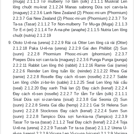
(muga) 2.1.1.3 Tơ mulberry Tơ tằm (silk) 2.1.1.1 Muskrat Len
lông chuột mu-krat 2.1.2.24 Manas sabrong Dứa sợi can-ta-la
(maguey) 2.2.3.6 Lanh New Zealand (2) Phooc-mi-um (Phormium)
2.2.3.7 Gai New Zealand (2) Phooc-mi-um (Phormium) 2.2.3.7 Tơ
Ta-sa (Tasar) 2.1.1.2 Tơ Non-mulberry Tơ Mu-ga (Muga) 2.1.1.3
Tơ E-ri (eri) 2.1.1.4 Tơ A-na-phe (anaphe) 2.1.1.5 Nutria Len lông
chuột (nutria) 2.1.2.19
Ototo U-rê-na (urena) 2.2.2.9 Rái cá Otter Len lông cá rái (Otter)
2.1.2.18 Paka U-rê-na (urena) 2.2.2.9 Gai đen Phillibit (2) Sun
(sunn) 2.2.2.8 Phormium Phooc-mi-um (phormium) 2.2.3.7
Poepes Dứa sợi can-ta-la (maguey) 2.2.3.6 Punga Punga (punga)
2.2.2.11 Rabbit Len lông thỏ (rabbit) 2.1.2.16 Ramie Gai (ramie)
2.2.2.6 Reinder Len lông tuần lộc (reinder) 2.1.2.22 Rhea Gai
(ramie) 2.2.2.8 Roselle Đay cách rô-sen (roselle) 2.2.2.7 Sable
Len lông chồn zi-bơ-lin (sable) 2.1.2.25 Seal Len lông hải cẩu
(seal) 2.1.2.20 Đay xanh Thái lan (2) Đay cách (kenaf) 2.2.2.4
Đay cách rô-sen (roselle) 2.2.2.7 Tơ tằm Tơ tằm (silk) 2.1.1.1
Sisal Dứa sợi si-zan-lana (sisal) 2.2.3.8 Gai Seonia (2) Sun
(sunn) 2.2.2.8 Sireta Gai dầu (hemp) 2.2.2.1 Gai St Helena Sun
(sunn) 2.2.2.8 Stockroos Đay cách (kenaf) 2.2.2.4 Sunn Sun
(sunn) 2.2.2.8 Tampico Dứa sợi fun-kia-na (Tampico) 2.2.3.9
Tasar Tơ ta-sa (tasar) 2.1.1.2 Teal Đay cách (kenaf) 2.2.2.4 Toja
U-rê-na (urena) 2.2.2.9 Tussah Tơ ta-sa (tasar) 2.1.1.2 Urena U-
rê-na (urena) 2.2.2.9 Vicuna Len Vi-cu-na (vicuna) 2.1.2.9 Vocima