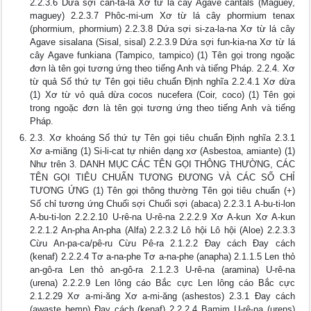
2.2.3.6 Dứa sợi can-ta-la Xơ từ lá cây Agave cantals (Maguey,
maguey) 2.2.3.7 Phôc-mi-um Xơ từ lá cây phormium tenax
(phormium, phormium) 2.2.3.8 Dứa sợi si-za-la-na Xơ từ lá cây
Agave sisalana (Sisal, sisal) 2.2.3.9 Dứa sợi fun-kia-na Xơ từ lá
cây Agave funkiana (Tampico, tampico) (1) Tên gọi trong ngoặc
đơn là tên gọi tương ứng theo tiếng Anh và tiếng Pháp. 2.2.4. Xơ
từ quả Số thứ tự Tên gọi tiêu chuẩn Định nghĩa 2.2.4.1 Xơ dừa
(1) Xơ từ vỏ quả dừa cocos nucefera (Coir, coco) (1) Tên gọi
trong ngoặc đơn là tên gọi tương ứng theo tiếng Anh và tiếng
Pháp.
2.3. Xơ khoáng Số thứ tự Tên gọi tiêu chuẩn Định nghĩa 2.3.1
Xơ a-miăng (1) Si-li-cat tự nhiên dạng xơ (Asbestoa, amiante) (1)
Như trên 3. DANH MỤC CÁC TÊN GỌI THÔNG THƯỜNG, CÁC
TÊN GỌI TIÊU CHUẨN TƯƠNG ĐƯƠNG VÀ CÁC SỐ CHỈ
TƯƠNG ỨNG (1) Tên gọi thông thường Tên gọi tiêu chuẩn (+)
Số chỉ tương ứng Chuối sợi Chuối sợi (abaca) 2.2.3.1 A-bu-ti-lon
A-bu-ti-lon 2.2.2.10 U-rê-na U-rê-na 2.2.2.9 Xơ A-kun Xơ A-kun
2.2.1.2 An-pha An-pha (Alfa) 2.2.3.2 Lô hội Lô hội (Aloe) 2.2.3.3
Cừu An-pa-ca/pê-ru Cừu Pê-ra 2.1.2.2 Đay cách Đay cách
(kenaf) 2.2.2.4 Tơ a-na-phe Tơ a-na-phe (anapha) 2.1.1.5 Len thỏ
an-gô-ra Len thỏ an-gô-ra 2.1.2.3 U-rê-na (aramina) U-rê-na
(urena) 2.2.2.9 Len lông cáo Bắc cực Len lông cáo Bắc cực
2.1.2.29 Xơ a-mi-ăng Xơ a-mi-ăng (ashestos) 2.3.1 Đay cách
(awaste hemp) Đay cách (kenaf) 2.2.2.4 Bamim U-rê-na (urens)