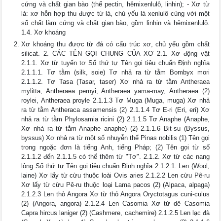
cứng và chất gian bào (thể pectin, hêmixenlulô, linhin); - Xơ từ
lá: xơ hỗn hợp thu được từ lá, chủ yếu là xenlulô cùng với một
số chất làm cứng và chất gian bào, gồm linhin và hêmixenlulô.
1.4. Xơ khoáng
Xơ khoáng thu được từ đá có cấu trúc xơ, chủ yếu gồm chất
silicat. 2. CÁC TÊN GỌI CHUNG CỦA XƠ 2.1. Xơ động vật
2.1.1. Xơ từ tuyến tơ Số thứ tự Tên gọi tiêu chuẩn Định nghĩa
2.1.1.1. Tơ tằm (silk, soie) Tơ nhả ra từ tằm Bombyx mori
2.1.1.2. Tơ Tasa (Tasar, taser) Xơ nhả ra từ tằm Antheraea
mylitta, Antheraea pernyi, Antheraea yama-may, Antheraea (2)
roylei, Antheraea proyle 2.1.1.3 Tơ Muga (Muga, muga) Xơ nhả
ra từ tằm Antheraca assamensis (2) 2.1.1.4 Tơ E-ri (Eri, eri) Xơ
nhả ra từ tằm Phylosamia ricini (2) 2.1.1.5 Tơ Anaphe (Anaphe,
Xơ nhả ra từ tằm Anaphe anaphe) (2) 2.1.1.6 Bit-su (Byssus,
byssus) Xơ nhả ra từ một số nhuyễn thể Pinas nobilis (1) Tên gọi
trong ngoặc đơn là tiếng Anh, tiếng Pháp; (2) Tên gọi từ số
2.1.1.2 đến 2.1.1.5 có thể thêm từ "Tơ". 2.1.2. Xơ từ các nang
lông Số thứ tự Tên gọi tiêu chuẩn Định nghĩa 2.1.2.1. Len (Wool,
laine) Xơ lấy từ cừu thuộc loài Ovis aries 2.1.2.2 Len cừu Pê-ru
Xơ lấy từ cừu Pê-ru thuộc loại Lama pacos (2) (Alpaca, alpaga)
2.1.2.3 Len thỏ Angora Xơ từ thỏ Angora Oryctotagus cuni-culus
(2) (Angora, angora) 2.1.2.4 Len Casomia Xơ từ dê Casomia
Capra hircus laniger (2) (Cashmere, cachemire) 2.1.2.5 Len lạc đà