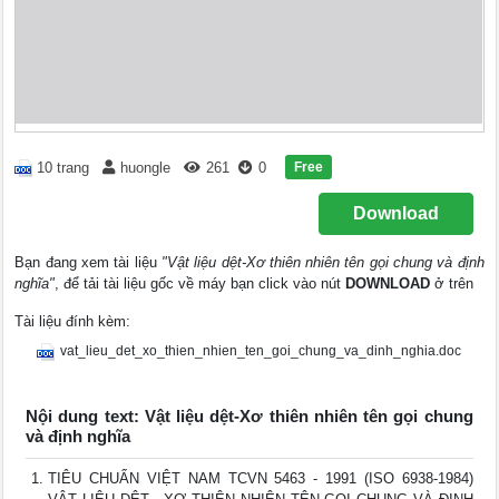
Free
10 trang
huongle
261
0
Download
Bạn đang xem tài liệu
"Vật liệu dệt-Xơ thiên nhiên tên gọi chung và định
nghĩa"
, để tải tài liệu gốc về máy bạn click vào nút
DOWNLOAD
ở trên
Tài liệu đính kèm:
vat_lieu_det_xo_thien_nhien_ten_goi_chung_va_dinh_nghia.doc
Nội dung text: Vật liệu dệt-Xơ thiên nhiên tên gọi chung
và định nghĩa
TIÊU CHUẨN VIỆT NAM TCVN 5463 - 1991 (ISO 6938-1984)