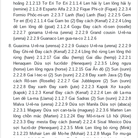
hoãng 2.1.2.13 Tơ Eri Tơ Eri 2.1.1.4 Len hải ly Len lông hải ly
(remine) 2.1.2.8 Esparto Alfa 2.2.3.2 Fique Phi-cờ (Fique) 2.2.3.4
Formio Phôc-mi-um 2.2.3.7 Lanh (flax) Lanh (flax) 2.2.2.5 Gem
Tơ eri (Eri) 2.1.1.4 Gai Gam bo (2) Đay cách (Kenaf) 2.2.2.4 Lông
dê Len lông dê (goat) 2.1.2.4 Gogu Đay cách rô-sen (roselle)
2.2.2.7 gonama U-rê-na (urena) 2.2.2.9 Grand cousin U-rê-na
(urena) 2.2.2.9 Guanaco Len gua-na-co 2.1.2.6
Guaxima U-rê-na (urensa) 2.2.2.9 Guiazo U-rê-na (urena) 2.2.2.9
Đay Ghi-nê Đay cách (Kenaf) 2.2.2.4 Lông thỏ rừng Len lông thỏ
rừng (hare) 2.1.2.17 Gai dầu (hemp) Gai dầu (hemp) 2.2.2.1
Henaquen Dứa sợi fucrôdơ (Henequen) 2.2.3.5 Lông ngựa
(horse) Len lông ngựa (horse) 2.1.2.15 Gai Ấn độ (2) Sun (sunn)
2.2.2.8 Gai I-tec-si (2) Sun (sunn) 2.2.2.8 Đay xanh Java (2) Đay
cách Rô-sen (Roselle) 2.2.2.7 Gai Jubblepore (2) Sun (sunn)
2.2.2.8 Đay xanh Đay xanh (jute) 2.2.2.3 Kapok Xơ ka-pôc
(kapok) 2.1.2.3 Kenaf Đay cách (Kenaf) 2.2.2.4 Len dê La-ma
Len dê La-ma (Llama) 2.1.2.7 Gai Sadras (2) Sun (sunn) 2.2.2.8
Malva U-rê-na (urena) 2.2.2.9 Dứa sợi Manila Dứa sợi (abaca)
2.2.3.1 Maguey Dứa sợi can-ta-la (maguey) 2.2.3.6 Marten Len
lông chồn mác (Marten) 2.1.2.24 Đay Mô-ri-ta-ni Lô hội (Aloe)
2.2.3.3 Đay mesta Đay cách (kenaf) 2.2.2.4 Sisal Mexico Dứa
sợi fucrô-dơ (Henequen) 2.2.3.5 Mink Len lông bò rừng (Mink)
2.1.2.23 Mohair Len dê Mo-he (Mohair) 2.1.2.8 Muga Tơ mu-ga