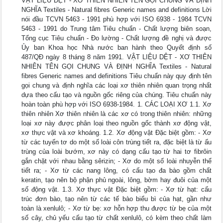
VẬT LIỆU DỆT - XƠ THIÊN NHIÊN TÊN GỌI CHUNG VÀ ĐỊNH
NGHĨA Textiles - Natural fibres Generic names and definitions Lời
nói đầu TCVN 5463 - 1991 phù hợp với ISO 6938 - 1984 TCVN
5463 - 1991 do Trung tâm Tiêu chuẩn - Chất lượng biên soạn,
Tổng cục Tiêu chuẩn - Đo lường - Chất lượng đề nghị và được
Ủy ban Khoa học Nhà nước ban hành theo Quyết định số
487/QĐ ngày 8 tháng 8 năm 1991. VẬT LIỆU DỆT - XƠ THIÊN
NHIÊN TÊN GỌI CHUNG VÀ ĐỊNH NGHĨA Textiles - Natural
fibres Generic names and definitions Tiêu chuẩn này quy định tên
gọi chung và định nghĩa các loại xơ thiên nhiên quan trọng nhất
dựa theo cấu tạo và nguồn gốc riêng của chúng. Tiêu chuẩn này
hoàn toàn phù hợp với ISO 6938-1984. 1. CÁC LOẠI XƠ 1.1. Xơ
thiên nhiên Xơ thiên nhiên là các xơ có trong thiên nhiên: những
loại xơ này được phân loại theo nguồn gốc thành xơ động vật,
xơ thực vật và xơ khoáng. 1.2. Xơ động vật Đặc biệt gồm: - Xơ
từ các tuyến tơ do một số loài côn trùng tiết ra, đặc biệt là từ ấu
trùng của loài bướm, xơ này có dạng cấu tạo từ hai tơ fibrôin
gắn chặt với nhau bằng sêrizin; - Xơ do một số loài nhuyễn thể
tiết ra; - Xơ từ các nang lông, có cấu tạo đa bào gồm chất
keratin, tạo nên bộ phận phủ ngoài, lông, bờm hay đuôi của một
số động vật. 1.3. Xơ thực vật Đặc biệt gồm: - Xơ từ hạt: cấu
trúc đơn bào, tạo nên từ các tế bào biểu bì của hạt, gần như
toàn là xenlulô; - Xơ từ bẹ: xơ hỗn hợp thu được từ bẹ của một
số cây, chủ yếu cấu tạo từ chất xenlulô, có kèm theo chất làm