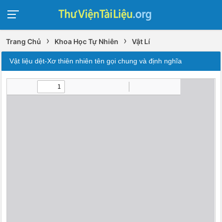
›
›
Trang Chủ
Khoa Học Tự Nhiên
Vật Lí
Vật liệu dệt-Xơ thiên nhiên tên gọi chung và định nghĩa