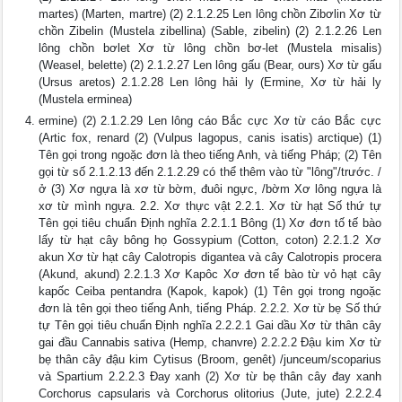
martes) (Marten, martre) (2) 2.1.2.25 Len lông chồn Zibơlin Xơ từ
chồn Zibelin (Mustela zibellina) (Sable, zibelin) (2) 2.1.2.26 Len
lông chồn bơlet Xơ từ lông chồn bơ-let (Mustela misalis)
(Weasel, belette) (2) 2.1.2.27 Len lông gấu (Bear, ours) Xơ từ gấu
(Ursus aretos) 2.1.2.28 Len lông hải ly (Ermine, Xơ từ hải ly
(Mustela erminea)
ermine) (2) 2.1.2.29 Len lông cáo Bắc cực Xơ từ cáo Bắc cực
(Artic fox, renard (2) (Vulpus lagopus, canis isatis) arctique) (1)
Tên gọi trong ngoặc đơn là theo tiếng Anh, và tiếng Pháp; (2) Tên
gọi từ số 2.1.2.13 đến 2.1.2.29 có thể thêm vào từ "lông"/trước. /
ở (3) Xơ ngựa là xơ từ bờm, đuôi ngực, /bờm Xơ lông ngựa là
xơ từ mình ngựa. 2.2. Xơ thực vật 2.2.1. Xơ từ hạt Số thứ tự
Tên gọi tiêu chuẩn Định nghĩa 2.2.1.1 Bông (1) Xơ đơn tố tế bào
lấy từ hạt cây bông họ Gossypium (Cotton, coton) 2.2.1.2 Xơ
akun Xơ từ hạt cây Calotropis digantea và cây Calotropis procera
(Akund, akund) 2.2.1.3 Xơ Kapôc Xơ đơn tế bào từ vỏ hạt cây
kapốc Ceiba pentandra (Kapok, kapok) (1) Tên gọi trong ngoặc
đơn là tên gọi theo tiếng Anh, tiếng Pháp. 2.2.2. Xơ từ bẹ Số thứ
tự Tên gọi tiêu chuẩn Định nghĩa 2.2.2.1 Gai dầu Xơ từ thân cây
gai đầu Cannabis sativa (Hemp, chanvre) 2.2.2.2 Đậu kim Xơ từ
bẹ thân cây đậu kim Cytisus (Broom, genêt) /junceum/scoparius
và Spartium 2.2.2.3 Đay xanh (2) Xơ từ bẹ thân cây đay xanh
Corchorus capsularis và Corchorus olitorius (Jute, jute) 2.2.2.4