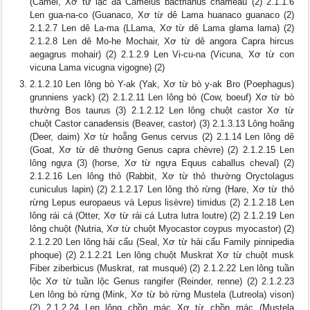
(Camel, Xơ từ lạc đà Camelus bactrianus chameau (2) 2.1.1.6
Len gua-na-co (Guanaco, Xơ từ dê Lama huanaco guanaco (2)
2.1.2.7 Len dê La-ma (LLama, Xơ từ dê Lama glama lama) (2)
2.1.2.8 Len dê Mo-he Mochair, Xơ từ dê angora Capra hircus
aegagrus mohair) (2) 2.1.2.9 Len Vi-cu-na (Vicuna, Xơ từ con
vicuna Lama vicugna vigogne) (2)
2.1.2.10 Len lông bò Y-ak (Yak, Xơ từ bò y-ak Bro (Poephagus)
grunniens yack) (2) 2.1.2.11 Len lông bò (Cow, boeuf) Xơ từ bò
thường Bos taurus (3) 2.1.2.12 Len lông chuột castor Xơ từ
chuột Castor canadensis (Beaver, castor) (3) 2.1.3.13 Lông hoãng
(Deer, daim) Xơ từ hoẵng Genus cervus (2) 2.1.14 Len lông dê
(Goat, Xơ từ dê thường Genus capra chèvre) (2) 2.1.2.15 Len
lông ngựa (3) (horse, Xơ từ ngựa Equus caballus cheval) (2)
2.1.2.16 Len lông thỏ (Rabbit, Xơ từ thỏ thường Oryctolagus
cuniculus lapin) (2) 2.1.2.17 Len lông thỏ rừng (Hare, Xơ từ thỏ
rừng Lepus europaeus và Lepus lisèvre) timidus (2) 2.1.2.18 Len
lông rái cá (Otter, Xơ từ rái cá Lutra lutra loutre) (2) 2.1.2.19 Len
lông chuột (Nutria, Xơ từ chuột Myocastor coypus myocastor) (2)
2.1.2.20 Len lông hải cẩu (Seal, Xơ từ hải cẩu Family pinnipedia
phoque) (2) 2.1.2.21 Len lông chuột Muskrat Xơ từ chuột musk
Fiber ziberbicus (Muskrat, rat musqué) (2) 2.1.2.22 Len lông tuần
lộc Xơ từ tuần lộc Genus rangifer (Reinder, renne) (2) 2.1.2.23
Len lông bò rừng (Mink, Xơ từ bò rừng Mustela (Lutreola) vison)
(2) 2.1.2.24 Len lông chồn mác Xơ từ chồn mác (Mustela