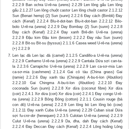
2.2.2.9 Ban ochra U-rê-na (urens) 2.2.29 Len lông gấu Len lông
gấu 2.1.2.27 Len lông chuột castor Len lông chuột castor 2.1.2.12
Sun (Benari hemp) (2) Sun (sunn) 2.2.2.6 Đay cách (Bimbli) Đay
cách (Kenaf) 2.2.2.4 Blu-it-dot-ban Blu-it-dot-ban 2.2.2.12 Bilo-
bolo U-rê-na (urena) 2.2.2.9 Day Bombay (2) Sun (sunn) 2.2.2.8
Đay cách (Kenaf) 2.2.2.4 Đay xanh Brê-din U-rê-na (urena)
2.2.2.9 Đậu kim Đậu kim (broom) 2.2.2.2 Đay nâu Sun (sunn)
2.2.2.8 Bit-su Bit-su (byssus) 2.1.1.6 Casea weed U-rê-na (urena)
(+) 2.2.2.9
Len lạc đà Len lạc đà (camel) 2.1.2.5 Candillo-a U-rê-na (urena)
2.2.2.9 Canhamo U-rê-na (urena) 2.2.2.9 Cantala Dứa sợi can-ta-
la 2.2.3.6 Carrapicho U-rê-na (urena) 2.2.2.9 Lan ca-sơ-mia Lan
ca-sơ-mia (cashmere) 2.1.2.4 Gai cỏ tàu (China grass) Gai
(ramie) 2.2.2.6 Đay xanh tàu (Chinajute) A-bu-ti-lon (Abutilon)
2.2.2.10 Gai Chingma A-bu-ti-lon (Abutilon) 2.2.2.10 Đay
coconada Sun (sunn) 2.2.2.8 Xơ dừa (coconut fibre) Xơ dừa
(coir) 2.2.4.1 Xơ dừa (cori) Xơ dừa (coir) 2.2.4.1 Đay congo U-rê-
na (urena) 2.2.2.9 Bông Bông (cotton) 2.2.1.1 Cousin rouge (bà
con đỏ) U-rê-na (urena) 2.2.2.9 Len lông bò Len lông bò (cow)
2.1.2.11 Đay xanh Cuba U-rê-na (urena) 2.2.29 Cuban sisal Dứa
sợi fu-crơ-dơ (henequen) 2.2.3.5 Culotan U-rê-na (urena) 2.2.2.9
Culut U-rê-na (urena) 2.2.2.9 Da, dha, dah Đay cách (Kenaf)
2.2.2.4 Đay Deccan Đay cách (Kenaf) 2.2.2.4 Lông hoãng Lông