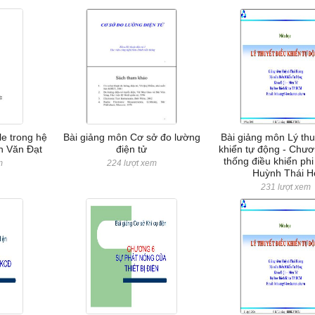
le trong hệ
Bài giảng môn Cơ sở đo lường
Bài giảng môn Lý thu
n Văn Đạt
điện tử
khiển tự động - Chươ
thống điều khiển phi
m
224 lượt xem
Huỳnh Thái H
231 lượt xem