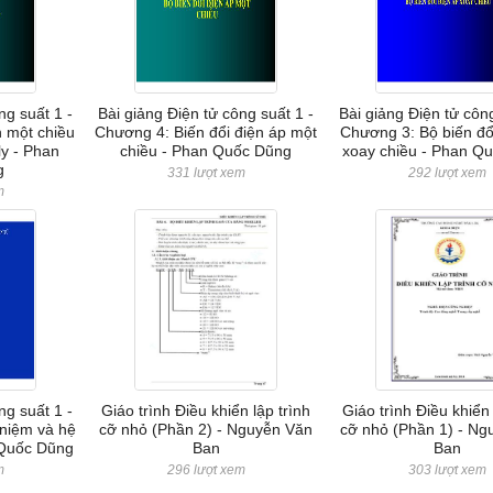
ng suất 1 -
Bài giảng Điện tử công suất 1 -
Bài giảng Điện tử công
 một chiều
Chương 4: Biến đổi điện áp một
Chương 3: Bộ biến đổ
ly - Phan
chiều - Phan Quốc Dũng
xoay chiều - Phan Q
g
331 lượt xem
292 lượt xem
m
ng suất 1 -
Giáo trình Điều khiển lập trình
Giáo trình Điều khiển 
niệm và hệ
cỡ nhỏ (Phần 2) - Nguyễn Văn
cỡ nhỏ (Phần 1) - Ng
 Quốc Dũng
Ban
Ban
m
296 lượt xem
303 lượt xem