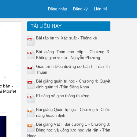
Đăng nhập
Đăng ký
Liên Hệ
TÀI LIỆU HAY
Bài tập ôn thi Xác suất - Thống kê
Bài giảng Toán cao cấp - Chương 3:
Không gian vecto - Nguyễn Phương
Giáo trình Điều dưỡng cơ bản I - Trần Thị
Thuận
Bài giảng quản trị học - Chương 4: Quyết
ơ bản -
định quản trị -Trần Đăng Khoa
i Mosfet
Kĩ năng xã giao thông thường
Bài giảng Quản trị học - Chương 5: Chức
năng hoạch định
Bài giảng Vật lí đại cương 1 - Chương 3:
Động học và động lực học vật rắn - Trần
Ngọc