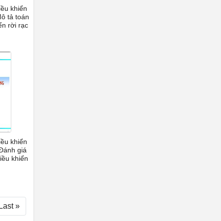
iều khiển
ô tả toán
n rời rạc
iều khiển
Đánh giá
iều khiển
Last »