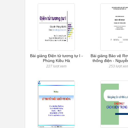
Bài giảng Điện tử tương tự I -
Bài giảng Bảo vệ Rơ
Phùng Kiều Hà
thống điện - Nguyễ
227 lượt xem
253 lượt xe