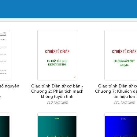
 số nguyên
Giáo trình Điện tử cơ bản -
Giáo trình Điện tử c
Chương 2: Phân tích mạch
Chương 7: Khuếch đạ
không tuyến tính
tín hiệu lớn
m
310 lượt xem
321 lượt xem