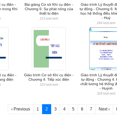
 cụ điện -
Bài giảng Cơ sở Khí cụ điện -
Giáo trình Lý thuyết đ
 trong Khí
Chương 6: Sự phát nóng của
tự động - Chương 6: M
thiết bị điện
học hệ thống điều khiể
- Huỳ
m
215 lượt xem
266 lượt xem
 cụ điện -
Giáo trình Cơ sở Khí cụ điện -
Giáo trình Lý thuyết đ
ang điện
Chương 4: Tiếp xúc điện
tự động - Chương 4: 
chất lượng hệ thống đ
m
310 lượt xem
- Huỳnh
326 lượt xem
‹ Previous
1
2
3
4
5
6
7
Next ›