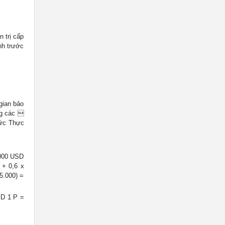
 trị cấp
ình trước
gian bảo
ng các 
ức Thực
.000 USD
+ 0,6 x
5.000) =
SD 1 P =