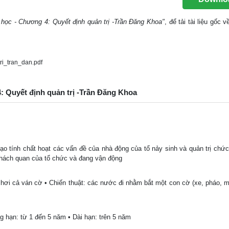
ị học - Chương 4: Quyết định quản trị -Trần Đăng Khoa"
, để tải tài liệu gốc
i_tran_dan.pdf
4: Quyết định quản trị -Trần Đăng Khoa
tạo tính chất hoạt các vấn đề của nhà động của tổ nảy sinh và quản trị chức
khách quan của tổ chức và đang vận động
 chơi cả ván cờ • Chiến thuật: các nước đi nhằm bắt một con cờ (xe, pháo, m
ng hạn: từ 1 đến 5 năm • Dài hạn: trên 5 năm