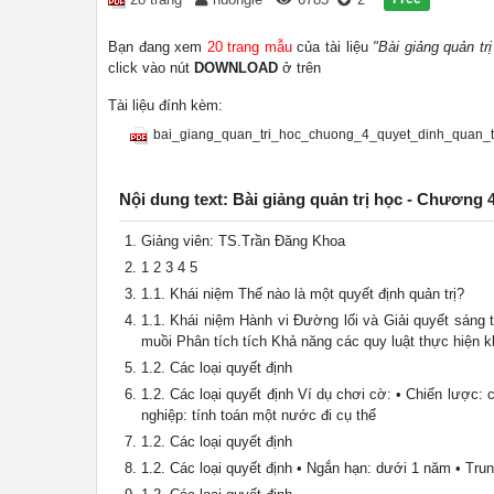
Bạn đang xem
20 trang mẫu
của tài liệu
"Bài giảng quản tr
click vào nút
DOWNLOAD
ở trên
Tài liệu đính kèm:
bai_giang_quan_tri_hoc_chuong_4_quyet_dinh_quan_tr
Nội dung text: Bài giảng quản trị học - Chương 
Giảng viên: TS.Trần Đăng Khoa
1 2 3 4 5
1.1. Khái niệm Thế nào là một quyết định quản trị?
1.1. Khái niệm Hành vi Đường lối và Giải quyết sáng 
muồi Phân tích tích Khả năng các quy luật thực hiện 
1.2. Các loại quyết định
1.2. Các loại quyết định Ví dụ chơi cờ: • Chiến lược:
nghiệp: tính toán một nước đi cụ thể
1.2. Các loại quyết định
1.2. Các loại quyết định • Ngắn hạn: dưới 1 năm • Tru