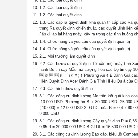
1.2. Các loại quyết định
1.2. Các loại quyết định
1.2. Các loại quyết định
1.3. Các cấp ra quyết định Nhà quản trị cấp cao Ra qu
trung Ra quyết định chiến thuật, các quyết định liên k
(lặp đi lặp lại hàng ngày, xảy ra trong các tình huống c
1.4. Chức năng và yêu cầu của quyết định quản trị
1.4. Chức năng và yêu cầu của quyết định quản trị
2.1. Môi trường làm quyết định
2.2. Các bước ra quyết định Tôi cần một máy tính Xá
hành Độ tin cậy Mẫu mã Lượng Hóa các Độ tin cậy 10
 ©   § ¨ ¨ ¡ ¤ ¥ ¦ ¢ Phương Án ¢ £ Đánh Giá
Hiện Quyết Định Acer Đánh Giá Tính Hi ệu Qu ả của Q
2.3. Các hình thức quyết định
3.1. Các công cụ định lượng Ma trận kết quả kinh do
-10.000 USD Phương án B + 80.000 USD -25.000 US
(-10.000) = 12.000 USD 2. GTDL của B = 0,4 x 80.000
9.000 USD
3.1. Các công cụ định lượng Cây quyết định P = 0,
0,65 R = 20.000.000 USD B GTDL = 16.500.000 USD P
3.1. Các công cụ định lượng Báo cáo, biểu đồ Compa