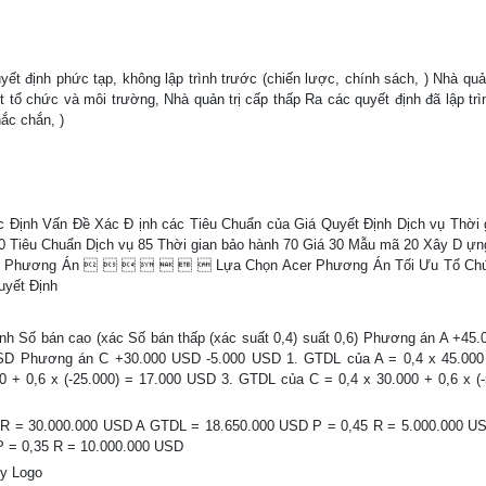
yết định phức tạp, không lập trình trước (chiến lược, chính sách, ) Nhà quản
ết tổ chức và môi trường, Nhà quản trị cấp thấp Ra các quyết định đã lập tr
hắc chắn, )
c Định Vấn Đề Xác Đ ịnh các Tiêu Chuẩn của Giá Quyết Định Dịch vụ Thời 
0 Tiêu Chuẩn Dịch vụ 85 Thời gian bảo hành 70 Giá 30 Mẫu mã 20 Xây D ự
 các Phương Án        Lựa Chọn Acer Phương Án Tối Ưu Tổ Ch
uyết Định
anh Số bán cao (xác Số bán thấp (xác suất 0,4) suất 0,6) Phương án A +45
D Phương án C +30.000 USD -5.000 USD 1. GTDL của A = 0,4 x 45.000 
 + 0,6 x (-25.000) = 17.000 USD 3. GTDL của C = 0,4 x 30.000 + 0,6 x (-
55 R = 30.000.000 USD A GTDL = 18.650.000 USD P = 0,45 R = 5.000.000 U
 = 0,35 R = 10.000.000 USD
ny Logo