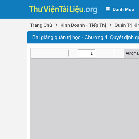
Danh Mục
›
›
Trang Chủ
Kinh Doanh - Tiếp Thị
Quản Trị K
Bài giảng quản trị học - Chương 4: Quyết định q