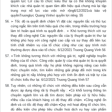
quyền lực Cơ cấu tổ chức kiểu thư lại có thể không khuyến
khích các nhà quản trị quan tâm đến hiệu quả chung mà lại tập
trung mọi nổ lực vào việc mở rộng6/12/2021và bảo vệ
quyềnTruonglực Quang Vinhvì quyền lợi riêng .55
➢ Tốc độ ra quyết định chậm Vì đặt các nguyên tắc và thủ tục
cứng ngắc lên trên tính hiệu quả cho nên, trong nhiều trường hợp
làm trì hoãn quá trình ra quyết định . ➢ Khó tương thích với sự
thay đổi công nghệ Các nguyên tắc của lý thuyết quản trị thư lại
không phù hợp với công nghệ cao cấp và sự thay đổi liên tục
tính chất nhiệm vụ của tổ chúc cũng như các quy trình mới
thường được đưa vào tổ chức. 6/12/2021 Truong Quang Vinh 56
➢Tính không tương thích với những giá trị, nghề nghiệp truyền
thống của tổ chức. Công việc quản lý của nhà quản trị là ra quyết
định, trong quá trình nầy họ phải không ngừng nâng cao kiến
thức chuyên môn, tìm kiếm những giải pháp đổi mới trong khi
những giá trị nầy không phù hợp với tính ổn định và trật tự của
tổ chức kiểu thư lại. 6/12/2021 Truong Quang Vinh 57
Tuy nhiên, có những tổ chức với những điều kiện sau cũng vẫn
được áp dụng rộng rãi lý thuyết nầy : ▪Có khối lượng thông tin
chuyên ngành lớn và đã tìm được biện pháp xử lý hữu hiệu.
▪Nhu cầu của khách hàng có độ thay đổi chậm. ▪Công nghệ ổn
định và có tốc độ thay đổi chậm ▪Quy mô hoạt động tổ chức lớn,
đủ điều kiện cho phép tiêu chuẩn hoá dịch vụ hay sản phẩm