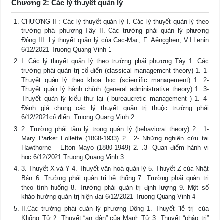
Chương 2: Các lý thuyết quản lý
CHƯƠNG II : Các lý thuyết quản lý I. Các lý thuyết quản lý theo
trường phái phương Tây II. Các trường phái quản lý phương
Đông III. Lý thuyết quản lý của Cac-Mac, F. Aêngghen, V.I.Lenin
6/12/2021 Truong Quang Vinh 1
I. Các lý thuyết quản lý theo trường phái phương Tây 1. Các
trường phái quản trị cổ điển (classical management theory) 1. 1-
Thuyết quản lý theo khoa học (scientific management) 1. 2-
Thuyết quản lý hành chính (general administrative theory) 1. 3-
Thuyết quản lý kiểu thư lại ( bureaucretic management ) 1. 4-
Đánh giá chung các lý thuyết quản trị thuộc trường phái
6/12/2021cổ điển. Truong Quang Vinh 2
2. Trường phái tâm lý trong quản lý (behavioral theory) 2. .1-
Mary Parker Follette (1868-1933) 2. .2- Những nghiên cứu tại
Hawthorne – Elton Mayo (1880-1949) 2. .3- Quan điểm hành vi
học 6/12/2021 Truong Quang Vinh 3
3. Thuyết X và Y 4. Thuyết văn hoá quản lý 5. Thuyết Z của Nhật
Bản 6. Trường phái quản trị hệ thống 7. Trường phái quản trị
theo tình huống 8. Trường phái quản trị định lượng 9. Một số
khảo hướng quản trị hiện đại 6/12/2021 Truong Quang Vinh 4
II.Các trường phái quản lý phương Đông 1. Thuyết “lễ trị” của
Khổng Tử 2. Thuyết “an dân” của Mạnh Tử 3. Thuyết “pháp trị”