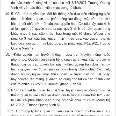
do xác định rõ ràng vị trí của họ đối 6/12/2021 Truong Quang
Vinh 48 với các thành viên khác trong tổ chức.
5. Cấu trúc quyền hạn Mỗi hệ thống đều dựa trên những nguyên
tắc, tính khách quan, sự phân công lao động, một cấu trúc thứ
bậc bị cột chặt bởi một cấu trúc quyền hạn. Cơ cấu nầy xác định
ai là người có quyền đưa ra các quyết định có tầm quan trọng
khác nhau ở các cấp khác nhau trong một tổ chức. Weber cho
rằng có 3 loại cấu trúc quyền hạn : kiểu dựa vào truyền thống,
kiểu dựa vào uy tín, và kiểu dựa vào pháp luật. 6/12/2021 Truong
Quang Vinh 49
➢Kiểu quyền hạn truyền thống : dựa trên truyền thống hoặc
phong tục. Quyền hạn thiêng liêng của các vị vua, các tù trưởng
thuộc loại cơ cấu quyền lực nầy. ➢Kiểu quyền hạn dựa trên uy
tín là quyền hạn được sinh ra bởi những phẩm chất đặc biệt,
được những người khác thừa nhận. ➢Quyền hạn do luật pháp
hay nguyên tắc mang lại được áp dụng cho tất cả các thành viên
của tổ chức. 6/12/2021 Truong Quang Vinh 50
6.Sự cam kết làm việc lâu dài Việc tuyển dụng lao động trong hệ
thống quản trị kiểu thư lại được coi là một sự cam kết làm việc
lâu dài cả phía nhân viên cũng như về phía tổ chức (công ty)
6/12/2021 Truong Quang Vinh 51
7. Tính hợp lý Nhà quản trị hiệu quả là người có khả năng sử