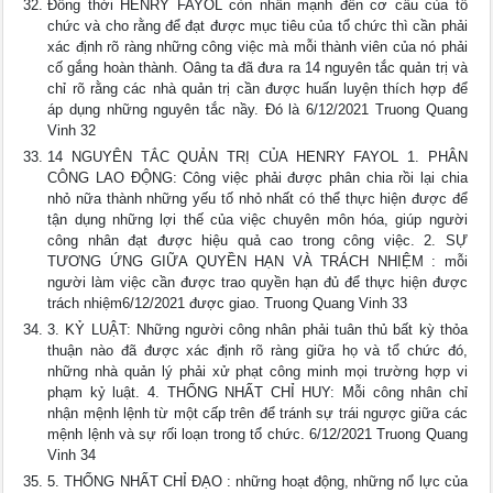
Đồng thời HENRY FAYOL còn nhấn mạnh đến cơ cấu của tổ
chức và cho rằng để đạt được mục tiêu của tổ chức thì cần phải
xác định rõ ràng những công việc mà mỗi thành viên của nó phải
cố gắng hoàn thành. Oâng ta đã đưa ra 14 nguyên tắc quản trị và
chỉ rõ rằng các nhà quản trị cần được huấn luyện thích hợp để
áp dụng những nguyên tắc nầy. Đó là 6/12/2021 Truong Quang
Vinh 32
14 NGUYÊN TẮC QUẢN TRỊ CỦA HENRY FAYOL 1. PHÂN
CÔNG LAO ĐỘNG: Công việc phải được phân chia rồi lại chia
nhỏ nữa thành những yếu tố nhỏ nhất có thể thực hiện được để
tận dụng những lợi thế của việc chuyên môn hóa, giúp người
công nhân đạt được hiệu quả cao trong công việc. 2. SỰ
TƯƠNG ỨNG GIỮA QUYỀN HẠN VÀ TRÁCH NHIỆM : mỗi
người làm việc cần được trao quyền hạn đủ để thực hiện được
trách nhiệm6/12/2021 được giao. Truong Quang Vinh 33
3. KỶ LUẬT: Những người công nhân phải tuân thủ bất kỳ thỏa
thuận nào đã được xác định rõ ràng giữa họ và tổ chức đó,
những nhà quản lý phải xử phạt công minh mọi trường hợp vi
phạm kỷ luật. 4. THỐNG NHẤT CHỈ HUY: Mỗi công nhân chỉ
nhận mệnh lệnh từ một cấp trên để tránh sự trái ngược giữa các
mệnh lệnh và sự rối loạn trong tổ chức. 6/12/2021 Truong Quang
Vinh 34
5. THỐNG NHẤT CHỈ ĐẠO : những hoạt động, những nổ lực của