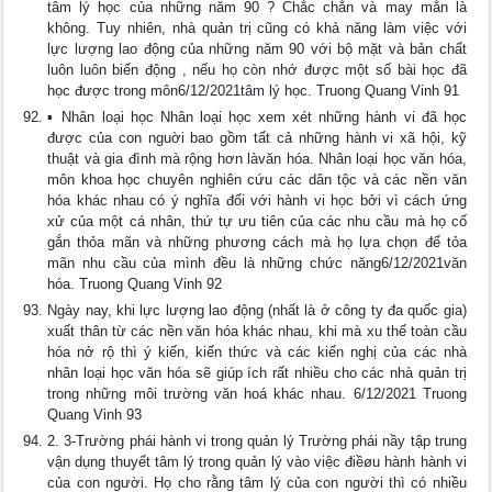
tâm lý học của những năm 90 ? Chắc chắn và may mắn là
không. Tuy nhiên, nhà quản trị cũng có khả năng làm việc với
lực lượng lao động của những năm 90 với bộ mặt và bản chất
luôn luôn biến động , nếu họ còn nhớ được một số bài học đã
học được trong môn6/12/2021tâm lý học. Truong Quang Vinh 91
▪ Nhân loại học Nhân loại học xem xét những hành vi đã học
được của con nguời bao gồm tất cả những hành vi xã hội, kỹ
thuật và gia đình mà rộng hơn làvăn hóa. Nhân loại học văn hóa,
môn khoa học chuyên nghiên cứu các dân tộc và các nền văn
hóa khác nhau có ý nghĩa đối với hành vi học bởi vì cách ứng
xử của một cá nhân, thứ tự ưu tiên của các nhu cầu mà họ cố
gắn thỏa mãn và những phương cách mà họ lựa chọn để tỏa
mãn nhu cầu của mình đều là những chức năng6/12/2021văn
hóa. Truong Quang Vinh 92
Ngày nay, khi lực lượng lao động (nhất là ở công ty đa quốc gia)
xuất thân từ các nền văn hóa khác nhau, khi mà xu thế toàn cầu
hóa nở rộ thì ý kiến, kiến thức và các kiến nghị của các nhà
nhân loại học văn hóa sẽ giúp ích rất nhiều cho các nhà quản trị
trong những môi trường văn hoá khác nhau. 6/12/2021 Truong
Quang Vinh 93
2. 3-Trường phái hành vi trong quản lý Trường phái nầy tập trung
vận dụng thuyết tâm lý trong quản lý vào việc điềøu hành hành vi
của con người. Họ cho rằng tâm lý của con người thì có nhiều