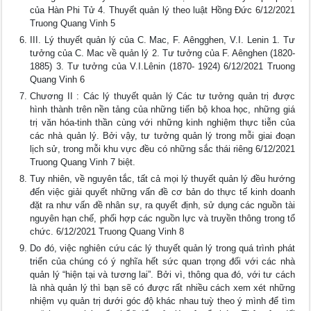
của Hàn Phi Tử 4. Thuyết quản lý theo luật Hồng Đức 6/12/2021
Truong Quang Vinh 5
III. Lý thuyết quản lý của C. Mac, F. Aêngghen, V.I. Lenin 1. Tư
tưởng của C. Mac về quản lý 2. Tư tưởng của F. Aênghen (1820-
1885) 3. Tư tưởng của V.I.Lênin (1870- 1924) 6/12/2021 Truong
Quang Vinh 6
Chương II : Các lý thuyết quản lý Các tư tưởng quản trị được
hình thành trên nền tảng của những tiến bộ khoa học, những giá
trị văn hóa-tinh thần cùng với những kinh nghiệm thực tiễn của
các nhà quản lý. Bởi vậy, tư tưởng quản lý trong mỗi giai đoạn
lịch sử, trong mỗi khu vực đều có những sắc thái riêng 6/12/2021
Truong Quang Vinh 7 biệt.
Tuy nhiên, về nguyên tắc, tất cả mọi lý thuyết quản lý đều hướng
đến việc giải quyết những vấn đề cơ bản do thực tế kinh doanh
đặt ra như vấn đề nhân sự, ra quyết định, sử dụng các nguồn tài
nguyên hạn chế, phối hợp các nguồn lực và truyền thông trong tổ
chức. 6/12/2021 Truong Quang Vinh 8
Do đó, việc nghiên cứu các lý thuyết quản lý trong quá trình phát
triển của chúng có ý nghĩa hết sức quan trọng đối với các nhà
quản lý “hiện tại và tương lai”. Bởi vì, thông qua đó, với tư cách
là nhà quản lý thì bạn sẽ có được rất nhiều cách xem xét những
nhiệm vụ quản trị dưới góc độ khác nhau tuỳ theo ý mình để tìm