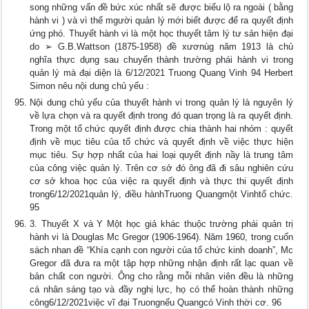
song những vấn đề bức xúc nhất sẽ được biểu lộ ra ngoài ( bằng
hành vi ) và vì thế mgười quản lý mới biết được để ra quyết định
ứng phó. Thuyết hành vi là một học thuyết tâm lý tư sản hiện đại
do ➢ G.B.Wattson (1875-1958) đề xươnùg năm 1913 là chủ
nghĩa thực dụng sau chuyển thành trường phái hành vi trong
quản lý mà đại diện là 6/12/2021 Truong Quang Vinh 94 Herbert
Simon nêu nội dung chủ yếu :
Nội dung chủ yếu của thuyết hành vi trong quản lý là nguyên lý
về lựa chọn và ra quyết định trong đó quan trọng là ra quyết định.
Trong một tổ chức quyết định được chia thành hai nhóm : quyết
định về mục tiêu của tổ chức và quyết định về việc thực hiện
mục tiêu. Sự hợp nhất của hai loại quyết định nầy là trung tâm
của công việc quản lý. Trên cơ sở đó ông đã đi sâu nghiên cứu
cơ sở khoa học của việc ra quyết định và thực thi quyết định
trong6/12/2021quản lý, điều hànhTruong Quangmột Vinhtổ chức.
95
3. Thuyết X và Y Một học giả khác thuộc trường phái quản trị
hành vi là Douglas Mc Gregor (1906-1964). Năm 1960, trong cuốn
sách nhan đề “Khía cạnh con người của tổ chức kinh doanh”, Mc
Gregor đã đưa ra một tập hợp những nhận định rất lạc quan về
bản chất con người. Ông cho rằng mỗi nhân viên đều là những
cá nhân sáng tạo và đầy nghị lực, họ có thể hoàn thành những
công6/12/2021việc vĩ đại Truongnếu Quangcó Vinh thời cơ. 96