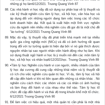
những gì họ làm6/12/2021. Truong Quang Vinh 87
Các nhà hành vi học nầy đã sử dụng sự phân loại về lý thuyết và
các kỹ thuật nghiên cứu tâm lý học, xã hội học, văn hóa học và
áp dụng đối với những người đang làm việc trong các tổ chức
kinh doanh hiện đại. Kết quả là xuất hiện một lĩnh vực nghiên
cứu đa ngành nên nhiều nhà nghiên cứu đã gọi đó là một chủ đề
“ảo tưởng”. 6/12/2021 Truong Quang Vinh 88
Mặc dù vậy, lý thuyết nầy đã phát triển khá mạnh mẽ tại nhiều
quốc gia công nghiệp mới (NICs) và đã có ảnh hưởng rất quan
trọng đối với tư tưởng quản trị hiện đại bởi vì nó giải thích được
nguyên nhân tại sao người nhân viên hành động như họ làm. Khi
sử dụng thuật ngữ hành vi học là ý muốn nói đến các môn tâm lý
học, xã hội học và nhân loại6/12/2021học. Truong Quang Vinh 89
▪Tâm lý học Nghiên cứu hành vi con người, nhiều nhánh của tâm
lý học đại cương đã cung cấp những khái niệm và lý thuyết rất
có ích cho việc nghiên cứu quản trị học. Ví dụ, tâm lý học xã hội
đề cập đến hành vi khi nó liên quan đến những cá nhân khác . Nó
nghiên cứu cách thức các nhóm và các cá nhân có ảnh hưởng
và làm thay đổi hành vi của nhau như thế nào. Tâm lý học tổ
chức đề cập đến hành vi và thái độ trong khuôn khổ một tổ chức.
6/12/2021 Truong Quang Vinh 90
Để làm việc có hiệu quả, một nhà quản trị cần phải là một nhà