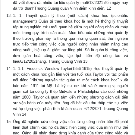
đã viết được rất nhiều tài liệu quản lý mà6/12/2021 đến ngày nay
đã trở thànhTruong Quang quan Vinh điểm kinh điển. 12
1. 1- Thuyết quản lý theo (một cách) khoa học (scientific
management) Quản trị theo khoa học là một hệ thống lý thuyết
tập trung nghiên cứu mối quan hệ giữa người công nhân và máy
móc trong quy trình sản xuất. Mục tiêu của những nhà quản lý
theo trường phái nầy là thông qua những quan sát, thử nghiệm
trực tiếp trên công việc của người công nhân nhằm nâng cao
năng suất , hiệu quả, giảm sự lãng phí. Đó là quản lý công việc,
đơn giản hoá công việc, lập lịch tiến độ công tác và
hiệu6/12/2021năng. Truong Quang Vinh 13
1. 1.1- Frederick Winslow Taylor(1856-1915) Học thuyết quản lý
một cách khoa học gắn liền với tên tuổi của Taylor với tác phẩm
nổi tiếng “Những nguyên tắc quản trị một cách khoa học” xuất
bản năm 1911 tại Mỹ. Là kỹ sư cơ khí và ở cương vị người
giám sát tại công ty thép Midvale ở Philadelphia vào cuối những
năm 1800, Taylor đã quan tâm đến những phương cách cải tiến
sự vận hành của máy tiện. ông đã bắt đầu thu thập các sự việc
và áp dụng việc phân tích khách quan. 6/12/2021 Truong Quang
Vinh 14
Ông đã nghiên cứu công việc của từng công nhân tiện để phát
hiện thật chính xác họ đã thực hiện công việc của mình như thế
nào. Oâng đã nhận dạng từng khía cạnh của từng công việc và