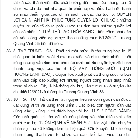
tất cả các thành viên đều phải hướng đến mục tiêu chung của tổ
chức và chỉ do một nhà quản trị phối hợp và điều hành để tránh
sự mâu thuẫn giữa các chính sách và các thủ tục. 6. QUYỀN
LỢI CÁ NHÂN PHẢI PHỤC TÙNG QUYỀN LỢI CHUNG : những
quyền lợi của tổ chức phải được ưu tiên hơn những quyền lợi
của cá nhân. 7. TRẢ THÙ LAO THỎA ĐÁNG : tiền công phải căn
cứ vào công việc đạt được theo những mục 6/12/2021 Truong
Quang Vinh 35 tiêu đã đề ra.
8. TẬP TRUNG HÓA : Phải có một mức độ tập trung hợp lý để
nhà quản trị kiểm soát được mọi việc và chịu trách nhiệm cuối
cùng nhưng vẫn đảm bảo cho cấp dưới có đủ quyền lực để hoàn
thành công việc của họ. 9. BỘ MÁY THÔNG SUỐT (ĐỊNH
HƯỚNG LÃNH ĐẠO) : Quyền lực xuất phát và thông suốt từ ban
lãnh đạo cấp cao xuống tới những người công nhân thấp nhất
trong tổ chức. Đây là hệ thống chỉ huy liên tục qua đó truyền đạt
chỉ thị6/12/2021và thông tin Truong Quang Vinh 36
10.TRẬT TỰ: Tất cả thiết bị, nguyên liệu,và con người cần được
đặt đúng vị trí và đúng thời điểm . Đặc biệt, con người cần đặt
đúng việc , đúng vị trí thích hợp với họ. 11.SỰ CÔNG BẰNG:
Các nhà quản trị cần đối xử công bằng và thân thiện với cấp
dưới của họ. 12.ỔN ĐỊNH VỀ NHÂN SỰ: Tốc độï luân chuyển
nhân sự cao sẽ không đem lại hiệu quả. Cần khuyến khích công
nhân trung thành với tổ chức và cam kết làm việc lâu dài.