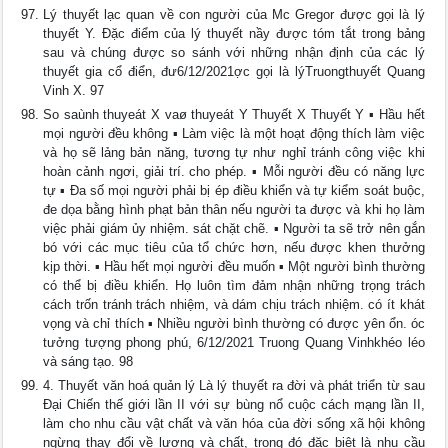
Lý thuyết lạc quan về con người của Mc Gregor được gọi là lý
thuyết Y. Đặc điểm của lý thuyết nầy được tóm tắt trong bảng
sau và chúng được so sánh với những nhận định của các lý
thuyết gia cổ điển, đư6/12/2021ợc gọi là lýTruongthuyết Quang
Vinh X. 97
So saùnh thuyeát X vaø thuyeát Y Thuyết X Thuyết Y ▪ Hầu hết
mọi người đều không ▪ Làm việc là một hoạt động thích làm việc
và họ sẽ lảng bản năng, tương tự như nghỉ tránh công việc khi
hoàn cảnh ngơi, giải trí. cho phép. ▪ Mỗi người đều có năng lực
tự ▪ Đa số mọi người phải bị ép điều khiển và tự kiểm soát buộc,
đe dọa bằng hình phạt bản thân nếu người ta được và khi họ làm
việc phải giám ủy nhiệm. sát chặt chẽ. ▪ Người ta sẽ trở nên gắn
bó với các mục tiêu của tổ chức hơn, nếu được khen thưởng
kịp thời. ▪ Hầu hết mọi người đều muốn ▪ Một người bình thường
có thể bị điều khiển. Họ luôn tìm đảm nhận những trọng trách
cách trốn tránh trách nhiệm, và dám chịu trách nhiệm. có ít khát
vọng và chỉ thích ▪ Nhiều người bình thường có được yên ổn. óc
tưởng tượng phong phú, 6/12/2021 Truong Quang Vinhkhéo léo
và sáng tạo. 98
4. Thuyết văn hoá quản lý Là lý thuyết ra đời và phát triển từ sau
Đại Chiến thế giới lần II với sự bùng nổ cuộc cách mạng lần II,
làm cho nhu cầu vật chất và văn hóa của đời sống xã hội không
ngừng thay đổi về lượng và chất, trong đó đặc biệt là nhu cầu