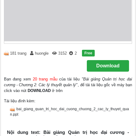
Free
181 trang
huongle
3152
2
Download
Bạn đang xem
20 trang mẫu
của tài liệu
"Bài giảng Quản trị học đại
cương - Chương 2: Các lý thuyết quản lý"
, để tải tài liệu gốc về máy bạn
click vào nút
DOWNLOAD
ở trên
Tài liệu đính kèm:
bai_giang_quan_tri_hoc_dai_cuong_chuong_2_cac_ly_thuyet_qua
n.ppt
Nội dung text: Bài giảng Quản trị học đại cương -