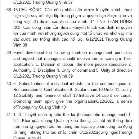
6/12/2021 Truong Quang Vinh 37
13.CHỦ ĐỘNG: Các công nhân cần được khuyến khích thực
hiện việc suy xét độc lập trong phạm vi quyền hạn được giao và
công việc đã được xác định của mình. 14.TINH THẦN ĐỒNG
ĐỘI: Các công nhân cần được khuyến khích xác định rõ quyền
lợi của mình với những người cùng một tổ chức và nhờ vậy mà
đạt được sự thống nhất các nổ lực. 6/12/2021 Truong Quang
Vinh 38
Fayol developed the following fourteen management principles
and argued that managers should receive formal training in their
application: 1. Division of labour: the more people specialize 2.
Authorithy 3. Discipline 4. Unity of command 5. Unity of direction
6/12/2021 Truong Quang Vinh 39
6. Subordination of individual intrestst to the common good 7.
Remuneration 8. Centralisation 9. Scalar chain 10.Order 11.Equity
12.Stability and tenure of staff 13.Initiative 14.Esprit de corps:
promoting team spirit give the organization6/12/2021 a sense
ofTruongunity Quang Vinh 40
1. 3- Thuyết quản trị kiểu thư lại (bureaucretic management) 1.
3.1- Khái quát chung Quản trị kiểu thư lại là một hệ thống dựa
trên những nguyên tắc, hệ thống thứ bậc, sự phân công lao động
rõ ràng, những thủ tục chắc chắn 6/12/2021(cứng ngắcTruong)
Quang. Vinh 41