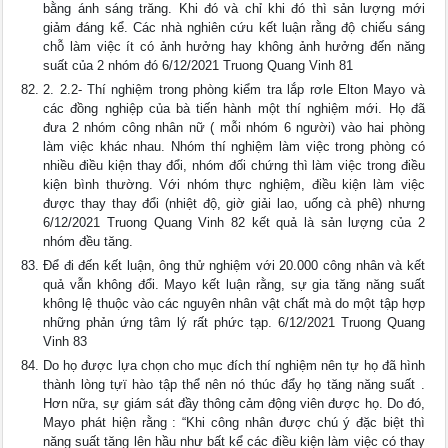
bằng ánh sáng trăng. Khi đó và chỉ khi đó thì sản lượng mới
giảm đáng kể. Các nhà nghiên cứu kết luận rằng độ chiếu sáng
chỗ làm việc ít có ảnh hưởng hay không ảnh hưởng đến năng
suất của 2 nhóm đó 6/12/2021 Truong Quang Vinh 81
2. 2.2- Thí nghiệm trong phòng kiểm tra lắp rơle Elton Mayo và
các đồng nghiệp của bà tiến hành một thí nghiệm mới. Họ đã
đưa 2 nhóm công nhân nữ ( mỗi nhóm 6 người) vào hai phòng
làm việc khác nhau. Nhóm thí nghiệm làm việc trong phòng có
nhiều điều kiện thay đổi, nhóm đối chứng thì làm việc trong điều
kiện bình thường. Với nhóm thực nghiệm, điều kiện làm việc
được thay thay đổi (nhiệt độ, giờ giải lao, uống cà phê) nhưng
6/12/2021 Truong Quang Vinh 82 kết quả là sản lượng của 2
nhóm đều tăng.
Để đi đến kết luận, ông thử nghiệm với 20.000 công nhân và kết
quả vẫn không đổi. Mayo kết luận rằng, sự gia tăng năng suất
không lệ thuộc vào các nguyên nhân vật chất mà do một tập hợp
những phản ứng tâm lý rất phức tạp. 6/12/2021 Truong Quang
Vinh 83
Do họ được lựa chọn cho mục đích thí nghiệm nên tự họ đã hình
thành lòng tựï hào tập thể nên nó thúc đẩy họ tăng năng suất .
Hơn nữa, sự giám sát đầy thông cảm động viên được họ. Do đó,
Mayo phát hiện rằng : “Khi công nhân được chú ý đặc biệt thì
năng suất tăng lên hầu như bất kể các điều kiện làm việc có thay