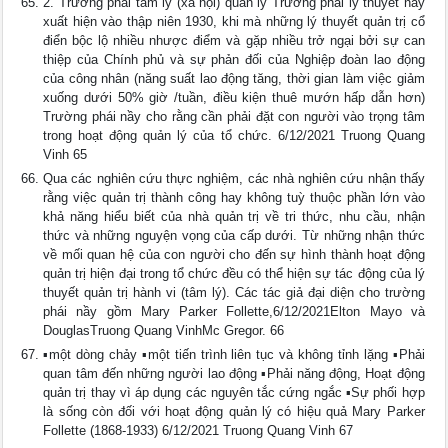
2. Trường phái tâm lý (xã hội) quản lý Trường phái lý thuyết nầy
xuất hiện vào thập niên 1930, khi mà những lý thuyết quản trị cổ
điển bộc lộ nhiều nhược điểm và gặp nhiều trở ngại bởi sự can
thiệp của Chính phủ và sự phản đối của Nghiệp đoàn lao động
của công nhân (năng suất lao động tăng, thời gian làm việc giảm
xuống dưới 50% giờ /tuần, điều kiện thuê mướn hấp dẫn hơn)
Trường phái nầy cho rằng cần phải đặt con người vào trọng tâm
trong hoạt động quản lý của tổ chức. 6/12/2021 Truong Quang
Vinh 65
Qua các nghiên cứu thực nghiệm, các nhà nghiên cứu nhận thấy
rằng việc quản trị thành công hay không tuỳ thuộc phần lớn vào
khả năng hiểu biết của nhà quản trị về tri thức, nhu cầu, nhận
thức và những nguyện vọng của cấp dưới. Từ những nhận thức
về mối quan hệ của con người cho đến sự hình thành hoạt động
quản trị hiện đại trong tổ chức đều có thể hiện sự tác động của lý
thuyết quản trị hành vi (tâm lý). Các tác giả đại diện cho trường
phái nầy gồm Mary Parker Follette,6/12/2021Elton Mayo và
DouglasTruong Quang VinhMc Gregor. 66
▪một dòng chảy ▪một tiến trình liên tục và không tỉnh lặng ▪Phải
quan tâm đến những người lao động ▪Phải năng động, Hoạt động
quản trị thay vì áp dụng các nguyên tắc cứng ngắc ▪Sự phối hợp
là sống còn đối với hoạt động quản lý có hiệu quả Mary Parker
Follette (1868-1933) 6/12/2021 Truong Quang Vinh 67