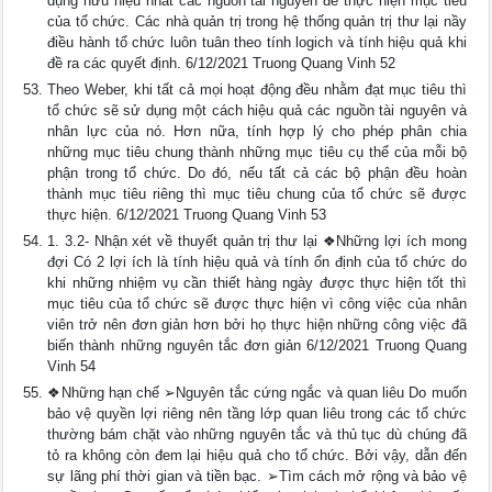
dụng hữu hiệu nhất các nguồn tài nguyên để thực hiện mục tiêu
của tổ chức. Các nhà quản trị trong hệ thống quản trị thư lại nầy
điều hành tổ chức luôn tuân theo tính logich và tính hiệu quả khi
đề ra các quyết định. 6/12/2021 Truong Quang Vinh 52
Theo Weber, khi tất cả mọi hoạt động đều nhằm đạt mục tiêu thì
tổ chức sẽ sử dụng một cách hiệu quả các nguồn tài nguyên và
nhân lực của nó. Hơn nữa, tính hợp lý cho phép phân chia
những mục tiêu chung thành những mục tiêu cụ thể của mỗi bộ
phận trong tổ chức. Do đó, nếu tất cả các bộ phận đều hoàn
thành mục tiêu riêng thì mục tiêu chung của tổ chức sẽ được
thực hiện. 6/12/2021 Truong Quang Vinh 53
1. 3.2- Nhận xét về thuyết quản trị thư lại ❖Những lợi ích mong
đợi Có 2 lợi ích là tính hiệu quả và tính ổn định của tổ chức do
khi những nhiệm vụ cần thiết hàng ngày được thực hiện tốt thì
mục tiêu của tổ chức sẽ được thực hiện vì công việc của nhân
viên trở nên đơn giản hơn bởi họ thực hiện những công việc đã
biến thành những nguyên tắc đơn giản 6/12/2021 Truong Quang
Vinh 54
❖Những hạn chế ➢Nguyên tắc cứng ngắc và quan liêu Do muốn
bảo vệ quyền lợi riêng nên tầng lớp quan liêu trong các tổ chức
thường bám chặt vào những nguyên tắc và thủ tục dù chúng đã
tỏ ra không còn đem lại hiệu quả cho tổ chức. Bởi vậy, dẫn đến
sự lãng phí thời gian và tiền bạc. ➢Tìm cách mở rộng và bảo vệ