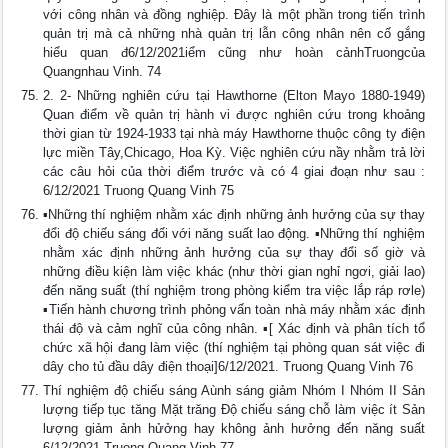
với công nhân và đồng nghiệp. Đây là một phần trong tiến trình
quản trị mà cả những nhà quản trị lẫn công nhân nên cố gắng
hiểu quan đ6/12/2021iểm cũng như hoàn cảnhTruongcủa
Quangnhau Vinh. 74
2. 2- Những nghiên cứu tại Hawthorne (Elton Mayo 1880-1949)
Quan điểm về quản trị hành vi được nghiên cứu trong khoảng
thời gian từ 1924-1933 tại nhà máy Hawthorne thuộc công ty điện
lực miền Tây,Chicago, Hoa Kỳ. Việc nghiên cứu nầy nhằm trả lời
các câu hỏi của thời điểm trước và có 4 giai đoạn như sau :
6/12/2021 Truong Quang Vinh 75
▪Những thí nghiệm nhằm xác định những ảnh hưởng của sự thay
đổi độ chiếu sáng đối với năng suất lao động. ▪Những thí nghiệm
nhằm xác định những ảnh hưởng của sự thay đổi số giờ và
những điều kiện làm việc khác (như thời gian nghỉ ngơi, giải lao)
đến năng suất (thí nghiệm trong phòng kiểm tra việc lắp ráp rơle)
▪Tiến hành chương trình phỏng vấn toàn nhà máy nhằm xác định
thái độ và cảm nghĩ của công nhân. ▪[ Xác định và phân tích tổ
chức xã hội đang làm việc (thí nghiệm tại phòng quan sát việc đi
dây cho tủ đầu dây điện thoại]6/12/2021. Truong Quang Vinh 76
Thí nghiệm độ chiếu sáng Aùnh sáng giảm Nhóm I Nhóm II Sản
lượng tiếp tục tăng Mặt trăng Độ chiếu sáng chỗ làm việc ít Sản
lượng giảm ảnh hửởng hay không ảnh hưởng đến năng suất
6/12/2021 Truong Quang Vinh 77