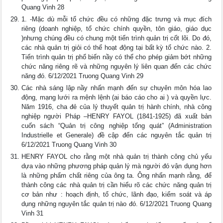
Quang Vinh 28
1. -Mặc dù mỗi tổ chức đều có những đặc trưng và mục đích
riêng (doanh nghiệp, tổ chức chính quyền, tôn giáo, giáo dục
)nhưng chúng đều có chung một tiến trình quản trị cốt lõi. Do đó,
các nhà quản trị giỏi có thể hoạt động tại bất kỳ tổ chức nào. 2.
Tiến trình quản trị phổ biến nầy có thể cho phép giảm bớt những
chức năng riêng rẽ và những nguyên lý liên quan đến các chức
năng đó. 6/12/2021 Truong Quang Vinh 29
Các nhà sáng lập nầy nhấn mạnh đến sự chuyên môn hóa lao
động, mạng lưới ra mệnh lệnh (ai báo cáo cho ai ) và quyền lực.
Năm 1916, cha đẻ của lý thuyết quản trị hành chính, nhà công
nghiệp người Pháp –HENRY FAYOL (1841-1925) đã xuất bản
cuốn sách “Quản trị công nghiệp tổng quát” (Administration
Industrielle et Generale) đề cập đến các nguyên tắc quản trị
6/12/2021 Truong Quang Vinh 30
HENRY FAYOL cho rằng một nhà quản trị thành công chủ yếu
dựa vào những phương pháp quản lý mà người đó vận dụng hơn
là những phẩm chất riêng của ông ta. Ông nhấn mạnh rằng, để
thành công các nhà quản trị cần hiểu rõ các chức năng quản trị
cơ bản như : hoạch định, tổ chức, lãnh đạo, kiểm soát và áp
dụng những nguyên tắc quản trị nào đó. 6/12/2021 Truong Quang
Vinh 31