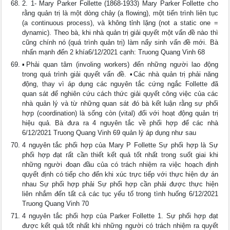
2. 1- Mary Parker Follette (1868-1933) Mary Parker Follette cho
rằng quản trị là một dòng chảy (a flowing), một tiến trình liên tục
(a continuous process), và không tỉnh lặng (not a static one =
dynamic). Theo bà, khi nhà quản trị giải quyết một vấn đề nào thì
cũng chính nó (quá trình quản trị) làm nẩy sinh vấn đề mới. Bà
nhấn mạnh đến 2 khía6/12/2021 cạnh: Truong Quang Vinh 68
▪Phải quan tâm (involing workers) đến những người lao động
trong quá trình giải quyết vấn đề. ▪Các nhà quản trị phải năng
động, thay vì áp dụng các nguyên tắc cứng ngắc Follette đã
quan sát để nghiên cứu cách thức giải quyết công việc của các
nhà quản lý và từ những quan sát đó bà kết luận rằng sự phối
hợp (coordination) là sống còn (vital) đối với hoạt động quản trị
hiệu quả. Bà đưa ra 4 nguyên tắc về phối hợp để các nhà
6/12/2021 Truong Quang Vinh 69 quản lý áp dụng như sau
4 nguyên tắc phối hợp của Mary P Follette Sự phối hợp là Sự
phối hợp đạt rất cần thiết kết quả tốt nhất trong suốt giai khi
những người đoạn đầu của có trách nhiệm ra việc hoạch định
quyết định có tiếp cho đến khi xúc trực tiếp với thực hiện dự án
nhau Sự phối hợp phải Sự phối hợp cần phải được thực hiện
liên nhắm đến tất cả các tục yếu tố trong tình huống 6/12/2021
Truong Quang Vinh 70
4 nguyên tắc phối hợp của Parker Follette 1. Sự phối hợp đạt
được kết quả tốt nhất khi những người có trách nhiệm ra quyết