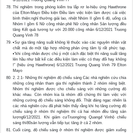
Thí nghiệm trong phòng kiểm tra lắp rơ le-hiệu ứng Hawthrone
của Elton-Mayo Điều kiện Điều làm việc kiện làm được cải việc
bình thiện:nghỉ thường giải lao, nhiệt Nhóm II gồm 6 độ, uống cà
Nhóm I gồm 6 Nữ công nhân phê Nữ công nhân Sản lượng đều
tăng Kết quả tương tự với 20.000 công nhân 6/12/2021 Truong
Quang Vinh 78
▪Sự gia tăng năng suất không lệ thuộc vào các nguyên nhân vật
chất mà do một tập hợp những phản ứng tâm lý rất phức tạp.
▪“khi công nhân được chú ý một cách đặc biệt thì năng suất tăng
lên hầu như bất kể các điều kiện làm việc có thay đổi hay không
!” (hiệu ứng Hawthrone) 6/12/2021 Truong Quang Vinh 79 Elton
Mayo
2. 2.1- Những thí nghiệm độ chiếu sáng Các nhà nghiên cứu chia
những công nhân tham gia thí nghiệm thành 2 nhóm riêng biệt.
Nhóm thí nghiệm được cho chiếu sáng với những cường độ
khác nhau. Còn nhóm kia là nhóm đối chứng thì làm việc với
những cường độ chiếu sáng không đổi. Thật đáng ngạc nhiên là
các nhà nghiên cứu đã phát hiện thấy rằng khi họ tăng cường độ
chiếu sáng ở nhóm thí nghiệm thì cả hai nhóm đều tăng sản
lượng6/12/2021. Khi giảm cưTruongờng Quangđ Vinhộ chiếu
sáng thì80sản lượng vẫn tiếp tục tăng ở cả 2 nhóm.
Cuối cùng, độ chiếu sáng ở nhóm thí nghiệm được giảm xuống