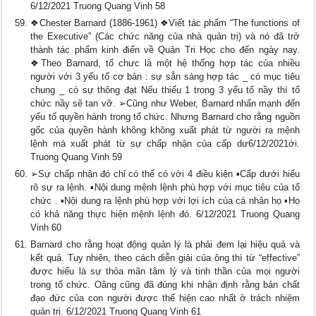
6/12/2021 Truong Quang Vinh 58
❖Chester Barnard (1886-1961) ❖Viết tác phẩm “The functions of
the Executive” (Các chức năng của nhà quản trị) và nó đã trở
thành tác phẩm kinh điển về Quản Tri Học cho đến ngày nay.
❖Theo Barnard, tổ chưc là một hệ thống hợp tác của nhiều
người với 3 yếu tố cơ bản : sự sẳn sàng hợp tác _ có mục tiêu
chung _ có sự thông đạt Nếu thiếu 1 trong 3 yếu tố nầy thì tổ
chức nầy sẽ tan vỡ. ➢Cũng như Weber, Barnard nhấn mạnh đến
yếu tố quyền hành trong tổ chức. Nhưng Barnard cho rằng nguồn
gốc của quyền hành không không xuất phát từ người ra mệnh
lệnh mà xuất phát từ sự chấp nhận của cấp dư6/12/2021ới.
Truong Quang Vinh 59
➢Sự chấp nhận đó chỉ có thể có với 4 điều kiện ▪Cấp dưới hiểu
rõ sự ra lệnh. ▪Nội dung mệnh lệnh phù hợp với mục tiêu của tổ
chức . ▪Nội dung ra lệnh phù hợp với lợi ích của cá nhân họ ▪Họ
có khả năng thực hiện mệnh lệnh đó. 6/12/2021 Truong Quang
Vinh 60
Barnard cho rằng hoạt động quản lý là phải đem lại hiệu quả và
kết quả. Tuy nhiên, theo cách diễn giải của ông thì từ “effective”
được hiểu là sự thỏa mãn tâm lý và tinh thần của mọi người
trong tổ chức. Oâng cũng đã đúng khi nhận định rằng bản chất
đạo đức của con người được thể hiện cao nhất ở trách nhiệm
quản trị. 6/12/2021 Truong Quang Vinh 61