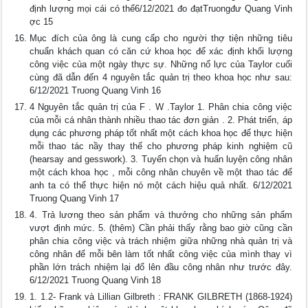
định lượng mọi cái có thể6/12/2021 đo đạtTruongđư Quang Vinh
ợc 15
Mục đích của ông là cung cấp cho người thợ tiện những tiêu
chuẩn khách quan có căn cứ khoa học để xác định khối lượng
công việc của một ngày thực sự. Những nổ lực của Taylor cuối
cùng đã dẫn đến 4 nguyên tắc quản trị theo khoa học như sau:
6/12/2021 Truong Quang Vinh 16
4 Nguyên tắc quản trị của F . W .Taylor 1. Phân chia công việc
của mỗi cá nhân thành nhiều thao tác đơn giản . 2. Phát triển, áp
dụng các phương pháp tốt nhất một cách khoa học để thực hiện
mỗi thao tác nầy thay thế cho phương pháp kinh nghiệm cũ
(hearsay and gesswork). 3. Tuyển chọn và huấn luyện công nhân
một cách khoa học , mỗi công nhân chuyên về một thao tác để
anh ta có thể thực hiện nó một cách hiệu quả nhất. 6/12/2021
Truong Quang Vinh 17
4. Trả lương theo sản phẩm và thưởng cho những sản phẩm
vượt định mức. 5. (thêm) Cần phải thấy rằng bao giờ cũng cần
phân chia công việc và trách nhiệm giữa những nhà quản trị và
công nhân để mỗi bên làm tốt nhất công việc của mình thay vì
phần lớn trách nhiệm lại đổ lên đầu công nhân như trước đây.
6/12/2021 Truong Quang Vinh 18
1. 1.2- Frank và Lillian Gilbreth : FRANK GILBRETH (1868-1924)