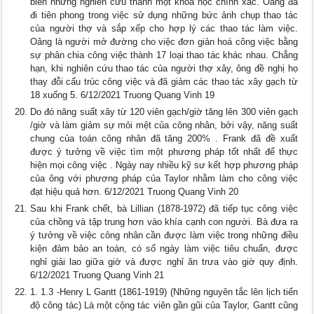
biến những nghiên cứu thành một khoa học chính xác. Oâng đã
đi tiên phong trong việc sử dụng những bức ảnh chụp thao tác
của người thợ và sắp xếp cho hợp lý các thao tác làm việc.
Oâng là người mở đường cho việc đơn giản hoá công việc bằng
sự phân chia công việc thành 17 loại thao tác khác nhau. Chẳng
hạn, khi nghiên cứu thao tác của người thợ xây, ông đề nghị họ
thay đỗi cấu trúc công việc và đã giảm các thao tác xây gạch từ
18 xuống 5. 6/12/2021 Truong Quang Vinh 19
Do đó năng suất xây từ 120 viên gạch/giờ tăng lên 300 viên gạch
/giờ và làm giảm sự mỏi mệt của công nhân, bởi vậy, năng suất
chung của toán công nhân đã tăng 200% . Frank đã đề xuất
được ý tưởng về việc tìm một phương pháp tốt nhất để thực
hiện mọi công việc . Ngày nay nhiều kỹ sư kết hợp phương pháp
của ông với phương pháp của Taylor nhằm làm cho công việc
đạt hiệu quả hơn. 6/12/2021 Truong Quang Vinh 20
Sau khi Frank chết, bà Lillian (1878-1972) đã tiếp tục công việc
của chồng và tập trung hơn vào khía cạnh con người. Bà đưa ra
ý tưởng về việc công nhân cần được làm việc trong những điều
kiện đảm bảo an toàn, có số ngày làm việc tiêu chuẩn, được
nghỉ giải lao giữa giờ và được nghỉ ăn trưa vào giờ quy định.
6/12/2021 Truong Quang Vinh 21
1. 1.3 -Henry L Gantt (1861-1919) (Những nguyên tắc lên lịch tiến
độ công tác) Là một cộng tác viên gần gũi của Taylor, Gantt cũng