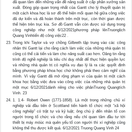
đã quan tâm đến những vấn đề năng suất ở cấp phân xưởng sản
xuất. Đóng góp quan trọng nhất của Gantt cho lý thuyết quản trị
một cách khoa học là sơ đồ thể hiện mối quan hệ giữa công việc
đã dự kiến và đã hoàn thành trên một trục, còn thời gian được
thể hiện trên trục kia. Sơ đồ Gantt vẫn còn được sử dụng trong
công nghiệp như một 6/12/2021phương pháp lênTruonglịch
Quang Vinhtiến độ công việc22 .
Trong khi Taylor và vợ chồng Gilbreth tập trung vào các công
nhân thì Gantt lại cho rằng cách làm việc của những nhà quản trị
cũng có thể cải tiến và làm cho năng suất cao hơn. Oâng tin rằng
trình độ nghề nghiệp là tiêu chí duy nhất để thực hiện quyền lực
và những nhà quản trị có nghĩa vụ đạo lý là ra các quyết định
bằng phương pháp khoa học chứ không phải theo cảm nghĩ của
mình. Vì vậy Gantt đã mở rộng phạm vi của quản trị một cách
khoa học bằng việc đưa vào công việc của những nhà quản trị
một mục 6/12/2021dành riêng cho việc phânTruong Quangtích
Vinh. 23
1. 1.4- Robert Owen (1771-1858). Là một trong những chủ xí
nghiệp vải đầu tiên ở Scottland tiến hành tổ chức một “xã hội
công nghiệp” có trật tự và kỷ luật; ông chú ý đến nhân tố con
người trong tổ chức và cho rằng nếu chỉ quan tâm đầu tư tới
thiết bị máy móùc mà quên yếu tố con người thì xí nghiệp cũng
không thể thu được kết quả. 6/12/2021 Truong Quang Vinh 24