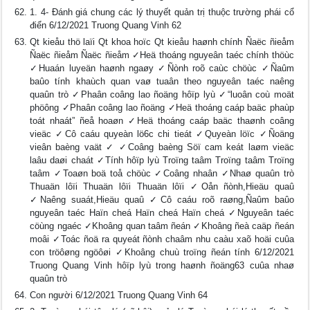
1. 4- Đánh giá chung các lý thuyết quản trị thuộc trường phái cổ
điển 6/12/2021 Truong Quang Vinh 62
Qt kieåu thö laïi Qt khoa hoïc Qt kieåu haønh chính Ñaëc ñieåm
Ñaëc ñieåm Ñaëc ñieåm ✓Heä thoáng nguyeân taéc chính thöùc
✓Huaán luyeän haønh ngaøy ✓Ñònh roõ caùc chöùc ✓Ñaûm
baûo tính khaùch quan vaø tuaân theo nguyeân taéc naêng
quaûn trò ✓Phaân coâng lao ñoäng hôïp lyù ✓“luoân coù moät
phöông ✓Phaân coâng lao ñoäng ✓Heä thoáng caáp baäc phaùp
toát nhaát” ñeå hoaøn ✓Heä thoáng caáp baäc thaønh coâng
vieäc ✓Cô caáu quyeàn lö6c chi tieát ✓Quyeàn löïc ✓Ñoäng
vieân baèng vaät ✓ ✓Coâng baèng Söï cam keát laøm vieäc
laâu daøi chaát ✓Tính hôïp lyù Troïng taâm Troïng taâm Troïng
taâm ✓Toaøn boä toå chöùc ✓Coâng nhaân ✓Nhaø quaûn trò
Thuaän lôïi Thuaän lôïi Thuaän lôïi ✓Oån ñònh,Hieäu quaû
✓Naêng suaát,Hieäu quaû ✓Cô caáu roõ raøng,Ñaûm baûo
nguyeân taéc Haïn cheá Haïn cheá Haïn cheá ✓Nguyeân taéc
cöùng ngaéc ✓Khoâng quan taâm ñeán ✓Khoâng ñeà caäp ñeán
moâi ✓Toác ñoä ra quyeát ñònh chaâm nhu caàu xaõ hoäi cuûa
con tröôøng ngöôøi ✓Khoâng chuù troïng ñeán tính 6/12/2021
Truong Quang Vinh hôïp lyù trong haønh ñoäng63 cuûa nhaø
quaûn trò
Con người 6/12/2021 Truong Quang Vinh 64