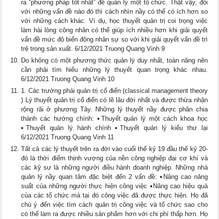
ra “phương pháp tốt nhất” để quản lý một tổ chức. Thật vậy, đối
với những vấn đề nào đó thì cách nhìn nầy có thể có ích hơn so
với những cách khác. Ví dụ, học thuyết quản trị coi trọng việc
làm hài lòng công nhân có thể giúp ích nhiều hơn khi giải quyết
vấn đề mức độ biến động nhân sự so với khi giải quyết vấn đề trì
trệ trong sản xuất. 6/12/2021 Truong Quang Vinh 9
Do không có một phương thức quản lý duy nhất, toàn năng nên
cần phải tìm hiểu những lý thuyết quan trọng khác nhau.
6/12/2021 Truong Quang Vinh 10
1. Các trường phái quản trị cổ điển (classical management theory
) Lý thuyết quản trị cổ điển có lẽ lâu đời nhất và được thừa nhận
rộng rãi ở phương Tây. Những lý thuyết nầy được phân chia
thành các hướng chính: ▪Thuyết quản lý một cách khoa học
▪Thuyết quản lý hành chính ▪Thuyết quản lý kiểu thư lại
6/12/2021 Truong Quang Vinh 11
Tất cả các lý thuyết trên ra đời vào cuối thế kỷ 19 đầu thế kỷ 20-
đó là thời điểm thịnh vượng của nền công nghiệp đại cơ khí và
các kỹ sư là những người điều hành doanh nghiệp. Những nhà
quản lý nầy quan tâm đặc biệt đến 2 vấn đề: ▪Nâng cao năng
suất của những người thực hiện công việc ▪Nâng cao hiệu quả
của các tổ chức mà tại đó công việc đã được thực hiện. Họ đã
chú ý đến việc tìm cách quản trị công việc và tổ chức sao cho
có thể làm ra được nhiều sản phẩm hơn với chi phí thấp hơn. Họ