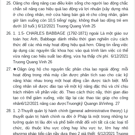
Oâng cho rằng nâng cao điều kiện sống cho người lao động chắc
chắn sẽ nâng cao hiệu quả lao động và lợi nhuận (xây dựng nhà
ở cho công nhân, mở cửa hàng bán giá rẻ cho công nhân, giảm
giờ làm xuống còn 10,5 tiếng/ ngày, không thuê lao dộng trẻ em
dưới 10 tuổi.) 6/12/2021 Truong Quang Vinh 25
1. 1.5- CHARLES BABBAGE (1792-1871) ngoài Là một giáo sư
toán học Anh, Babbage dành nhiều thời gian nghiên cứu cách
thức để các nhà máy hoạt động hiệu quả hơn. Oâng tin rằng việc
áp dụng các nguyên tắc khoa học vào quá trình làm việc có thể
vừa nâng cao hiệu suất lao động, vừa hạ thấp chi phí. 6/12/2021
Truong Quang Vinh 26
❖Oâgn ủng hộ cho nguyên tắc phân chia lao ngoài động: mỗi
hoạt động trong nhà máy cần được phân tích sao cho các kỹ
năng khác nhau trong một hoạt động cần được tách biệt. Mỗi
công nhân sẽ được đào tạo về một kỹ năng đặc thù và chỉ chịu
trách nhiệm về phần việc đó. Theo cách thức nầy, thời gian đào
tạo có thể giảm xuống, việc lặp lại các thao tác giúp cho công
nhân6/12/2021 nâng cao đượcTruongkỹ Quangn ăVinhng. 27
1. 2-Thuyết quản lý hành chính (general administrative theory) Lý
thuyết quản trị hành chính ra đời ở Pháp là một trong những tư
tưởng quản trị lâu đời và phổ biến nhất đối với tất cả các loại tổ
chức, dù thuộc khu vực công hay khu vực tư, lớn hay nhỏ
phương pháp tiếp cận nầy dựa theo 2 giả thiết: 6/12/2021 Truong