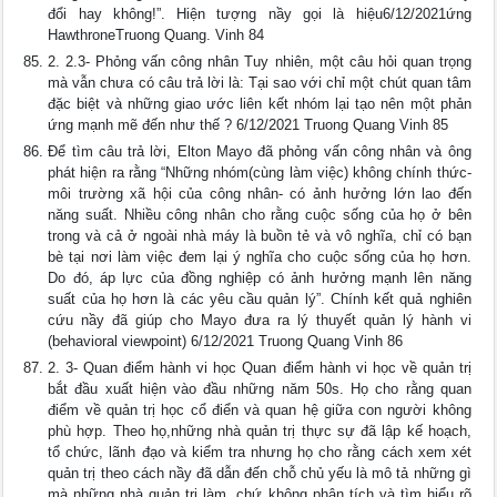
đổi hay không!”. Hiện tượng nầy gọi là hiệu6/12/2021ứng
HawthroneTruong Quang. Vinh 84
2. 2.3- Phỏng vấn công nhân Tuy nhiên, một câu hỏi quan trọng
mà vẫn chưa có câu trả lời là: Tại sao với chỉ một chút quan tâm
đặc biệt và những giao ước liên kết nhóm lại tạo nên một phản
ứng mạnh mẽ đến như thế ? 6/12/2021 Truong Quang Vinh 85
Để tìm câu trả lời, Elton Mayo đã phỏng vấn công nhân và ông
phát hiện ra rằng “Những nhóm(cùng làm việc) không chính thức-
môi trường xã hội của công nhân- có ảnh hưởng lớn lao đến
năng suất. Nhiều công nhân cho rằng cuộc sống của họ ở bên
trong và cả ở ngoài nhà máy là buồn tẻ và vô nghĩa, chỉ có bạn
bè tại nơi làm việc đem lại ý nghĩa cho cuộc sống của họ hơn.
Do đó, áp lực của đồng nghiệp có ảnh hưởng mạnh lên năng
suất của họ hơn là các yêu cầu quản lý”. Chính kết quả nghiên
cứu nầy đã giúp cho Mayo đưa ra lý thuyết quản lý hành vi
(behavioral viewpoint) 6/12/2021 Truong Quang Vinh 86
2. 3- Quan điểm hành vi học Quan điểm hành vi học về quản trị
bắt đầu xuất hiện vào đầu những năm 50s. Họ cho rằng quan
điểm về quản trị học cổ điển và quan hệ giữa con người không
phù hợp. Theo họ,những nhà quản trị thực sự đã lập kế hoạch,
tổ chức, lãnh đạo và kiểm tra nhưng họ cho rằng cách xem xét
quản trị theo cách nầy đã dẫn đến chỗ chủ yếu là mô tả những gì
mà những nhà quản trị làm, chứ không phân tích và tìm hiểu rõ