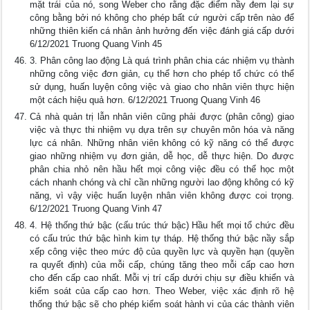
mặt trái của nó, song Weber cho rằng đặc điểm nầy đem lại sự
công bằng bởi nó không cho phép bất cứ người cấp trên nào để
những thiên kiến cá nhân ảnh hưởng đến việc đánh giá cấp dưới
6/12/2021 Truong Quang Vinh 45
3. Phân công lao động Là quá trình phân chia các nhiệm vụ thành
những công việc đơn giản, cụ thể hơn cho phép tổ chức có thể
sử dụng, huấn luyện công việc và giao cho nhân viên thực hiện
một cách hiệu quả hơn. 6/12/2021 Truong Quang Vinh 46
Cả nhà quản trị lẫn nhân viên cũng phải được (phân công) giao
việc và thực thi nhiệm vụ dựa trên sự chuyên môn hóa và năng
lực cá nhân. Những nhân viên không có kỹ năng có thể được
giao những nhiệm vụ đơn giản, dễ học, dễ thực hiện. Do được
phân chia nhỏ nên hầu hết mọi công việc đều có thể học một
cách nhanh chóng và chỉ cần những người lao động không có kỹ
năng, vì vậy việc huấn luyện nhân viên không được coi trọng.
6/12/2021 Truong Quang Vinh 47
4. Hệ thống thứ bậc (cấu trúc thứ bậc) Hầu hết mọi tổ chức đều
có cấu trúc thứ bậc hình kim tự tháp. Hệ thống thứ bậc nầy sắp
xếp công việc theo mức độ của quyền lực và quyền hạn (quyền
ra quyết định) của mỗi cấp, chúng tăng theo mỗi cấp cao hơn
cho đến cấp cao nhất. Mỗi vị trí cấp dưới chịu sự điều khiển và
kiểm soát của cấp cao hơn. Theo Weber, việc xác định rõ hệ
thống thứ bậc sẽ cho phép kiểm soát hành vi của các thành viên