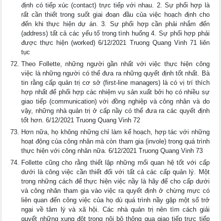
định có tiếp xúc (contact) trực tiếp với nhau. 2. Sự phối hợp là
rất cần thiết trong suốt giai đoạn đầu của việc hoạch định cho
đến khi thực hiện dự án. 3. Sự phối hợp cần phải nhắm đến
(address) tất cả các yếu tố trong tình huống 4. Sự phối hợp phải
được thực hiện (worked) 6/12/2021 Truong Quang Vinh 71 liên
tục
Theo Follette, những người gần nhất với việc thực hiện công
việc là những người có thể đưa ra những quyết định tốt nhất. Bà
tin rằng cấp quản trị cơ sở (first-line managers) là có vị trí thích
hợp nhất để phối hợp các nhiệm vụ sản xuất bởi họ có nhiều sự
giao tiếp (communication) với đồng nghiệp và công nhân và do
vậy, những nhà quản trị ở cấp nầy có thể đưa ra các quyết định
tốt hơn. 6/12/2021 Truong Quang Vinh 72
Hơn nữa, họ không những chỉ làm kế hoạch, hợp tác với những
hoạt động của công nhân mà còn tham gia (invole) trong quá trình
thực hiện với công nhân nữa. 6/12/2021 Truong Quang Vinh 73
Follette cũng cho rằng thiết lập những mối quan hệ tốt với cấp
dưới là công việc cần thiết đối với tất cả các cấp quản lý. Một
trong những cách để thực hiện việc nầy là hãy để cho cấp dưới
và công nhân tham gia vào việc ra quyết định ở chừng mực có
liên quan đến công việc của họ dù quá trình nầy gặp một số trở
ngại về tâm lý và xã hội. Các nhà quản trị nên tìm cách giải
quyết những xung đột trong nội bộ thông qua giao tiếp trực tiếp