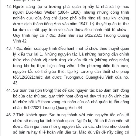
Người sáng lập ra trường phái quản trị nầy là nhà xã hội học
người Đức-Max Weber (1864- 1920), nhưng những công trình
nghiên cứu của ông chỉ được phổ biến rộng rãi sau khi chúng
được dịch thành tiếng Anh vào năm 1947. Lý thuyết quản trị thư
lại đưa ra một quy trình về cách thức điều hành một tổ chức .
Quy trình nầy có 7 đặc điểm như sau 6/12/2021 Truong Quang
Vinh 42
7 đặc điểm của quy trình điều hành một tổ chức theo thuyết quản
lý kiểu thư lại 1. Những nguyên tắc Là những hướng dẫn chính
thức cho (hành vi) cách ứng xử của tất cả (những công nhân)
trong khi họ thực hiện công việc. Trên phương diện tích cực,
nguyên tắc có thể giúp thiết lập kỷ cương cần thiết cho phép
tổ6/12/2021chức đạt được Truongmục Quangtiêu Vinh của nó.
43
Sự tuân thủ (tôn trọng) triệt để các nguyên tắc bảo đảm tính đồng
bộ của các thủ tục, quy trình hoạt động và duy trì sự ổn định của
tổ chức bất kể tham vọng cá nhân của cả nhà quản trị lẫn công
nhân. 6/12/2021 Truong Quang Vinh 44
2.Tính khách quan Sự trung thành với các nguyên tắc của tổ
chức sẽ mang lại tính khách quan. Nghĩa là, tất cả thành viên sẽ
được đánh giá theo những nguyên tắc và các chỉ tiêu như doanh
số bán ra hay tỉ lệ hoàn vốn đầu tư. Mặc dù vấn đề nầy cũng có