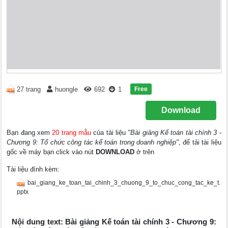
Free
27 trang
huongle
692
1
Download
Bạn đang xem
20 trang mẫu
của tài liệu
"Bài giảng Kế toán tài chính 3 -
Chương 9: Tổ chức công tác kế toán trong doanh nghiệp"
, để tải tài liệu
gốc về máy bạn click vào nút
DOWNLOAD
ở trên
Tài liệu đính kèm:
bai_giang_ke_toan_tai_chinh_3_chuong_9_to_chuc_cong_tac_ke_t.
pptx
Nội dung text: Bài giảng Kế toán tài chính 3 - Chương 9: