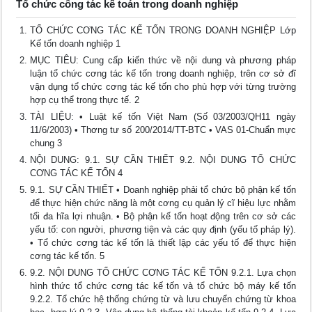
Tổ chức công tác kế toán trong doanh nghiệp
TỔ CHỨC CƠNG TÁC KẾ TỐN TRONG DOANH NGHIỆP Lớp
Kế tốn doanh nghiệp 1
MỤC TIÊU: Cung cấp kiến thức về nội dung và phương pháp
luận tổ chức cơng tác kế tốn trong doanh nghiệp, trên cơ sở đĩ
vận dụng tổ chức cơng tác kế tốn cho phù hợp với từng trường
hợp cụ thể trong thực tế. 2
TÀI LIỆU: • Luật kế tốn Việt Nam (Số 03/2003/QH11 ngày
11/6/2003) • Thơng tư số 200/2014/TT-BTC • VAS 01-Chuẩn mực
chung 3
NỘI DUNG: 9.1. SỰ CẦN THIẾT 9.2. NỘI DUNG TỔ CHỨC
CƠNG TÁC KẾ TỐN 4
9.1. SỰ CẦN THIẾT • Doanh nghiệp phải tổ chức bộ phận kế tốn
để thực hiện chức năng là một cơng cụ quản lý cĩ hiệu lực nhằm
tối đa hĩa lợi nhuận. • Bộ phận kế tốn hoạt động trên cơ sở các
yếu tố: con người, phương tiện và các quy định (yếu tố pháp lý).
• Tổ chức cơng tác kế tốn là thiết lập các yếu tố để thực hiện
cơng tác kế tốn. 5
9.2. NỘI DUNG TỔ CHỨC CƠNG TÁC KẾ TỐN 9.2.1. Lựa chọn
hình thức tổ chức cơng tác kế tốn và tổ chức bộ máy kế tốn
9.2.2. Tổ chức hệ thống chứng từ và lưu chuyển chứng từ khoa