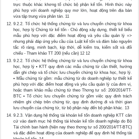
trực thuộc khác khơng tổ chức bộ phận kế tốn. Hình thức này
phù hợp với doanh nghiệp quy mơ lớn, hoạt động trên địa bàn
vừa tập trung vừa phân tán. 11
9.2.2. Tổ chức hệ thống chứng từ và lưu chuyển chứng từ khoa
học, hợp lý Chứng từ kế tốn - Chủ động xây dựng, thiết kế biểu
mẫu phù hợp với đặc điểm hoạt động và yêu cầu quản lý =>
nhưng phải đáp ứng yêu cầu của Luật kế tốn và đảm bảo nguyên
tắc rõ ràng, minh bạch, kịp thời, dễ kiểm tra, kiểm sốt và đối
chiếu - Tham khảo TT 200 (nếu cần) 12 12
9.2.2. Tổ chức hệ thống chứng từ và lưu chuyển chứng từ khoa
học, hợp lý • KTT quy định các mẫu chứng từ cần thiết, hướng
dẫn ghi chép và tổ chức lưu chuyển chứng từ khoa học, hợp lý.
• Mẫu chứng từ gồm: mẫu chứng từ do doanh nghiệp tự thiết kế
phù hợp với đặc điểm hoạt động và yêu cầu quản lý của đơn vị,
hoặc tham khảo mẫu chứng từ theo Thơng tư số: 200/2014/TT-
BTC • Tổ chức lưu chuyển chứng từ gồm việc quy định trách
nhiệm ghi chép trên chứng từ, quy định đường đi và thời gian
lưu chuyển của chứng từ, từ bộ phận này đến bộ phận khác. 13
9.2.3. Vận dụng hệ thống tài khoản kế tốn doanh nghiệp KTT căn
cứ vào danh mục hệ thống tài khoản kế tốn doanh nghiệp do Bộ
Tài chính ban hành (hiện nay theo thơng tư số 200/2014/TT-BTC)
và đặc điểm hoạt động của doanh nghiệp để quy định hệ thống tài
khoản kế tốn. 14