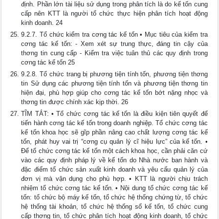
định. Phần lớn tài liệu sử dụng trong phân tích là do kế tốn cung
cấp nên KTT là người tổ chức thực hiện phân tích hoạt động
kinh doanh. 24
9.2.7. Tổ chức kiểm tra cơng tác kế tốn • Mục tiêu của kiểm tra
cơng tác kế tốn: - Xem xét sự trung thực, đáng tin cậy của
thơng tin cung cấp - Kiểm tra việc tuân thủ các quy định trong
cơng tác kế tốn 25
9.2.8. Tổ chức trang bị phương tiện tính tốn, phương tiện thơng
tin Sử dụng các phương tiện tính tốn và phương tiện thơng tin
hiện đại, phù hợp giúp cho cơng tác kế tốn bớt nặng nhọc và
thơng tin được chính xác kịp thời. 26
TĨM TẮT: • Tổ chức cơng tác kế tốn là điều kiện tiên quyết để
tiến hành cơng tác kế tốn trong doanh nghiệp. Tổ chức cơng tác
kế tốn khoa học sẽ gĩp phần nâng cao chất lượng cơng tác kế
tốn, phát huy vai trị “cơng cụ quản lý cĩ hiệu lực” của kế tốn. •
Để tổ chức cơng tác kế tốn một cách khoa học, cần phải căn cứ
vào các quy định pháp lý về kế tốn do Nhà nước ban hành và
đặc điểm tổ chức sản xuất kinh doanh và yêu cấu quản lý của
đơn vị mà vận dụng cho phù hợp. • KTT là người chịu trách
nhiệm tổ chức cơng tác kế tốn. • Nội dung tổ chức cơng tác kế
tốn: tổ chức bộ máy kế tốn, tổ chức hệ thống chứng từ, tổ chức
hệ thống tài khoản, tổ chức hệ thống sổ kế tốn, tổ chức cung
cấp thơng tin, tổ chức phân tích hoạt động kinh doanh, tổ chức