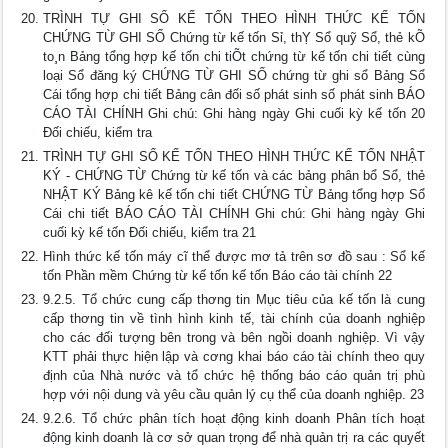
TRÌNH TỰ GHI SỔ KẾ TỐN THEO HÌNH THỨC KẾ TỐN
CHỨNG TỪ GHI SỔ Chứng từ kế tốn Sỉ, thỴ Sổ quỹ Sổ, thẻ kÕ
to¸n Bảng tổng hợp kế tốn chi tiÕt chứng từ kế tốn chi tiết cùng
loại Sổ đăng ký CHỨNG TỪ GHI SỔ chứng từ ghi sổ Bảng Sổ
Cái tổng hợp chi tiết Bảng cân đối số phát sinh số phát sinh BÁO
CÁO TÀI CHÍNH Ghi chú: Ghi hàng ngày Ghi cuối kỳ kế tốn 20
Đối chiếu, kiểm tra
TRÌNH TỰ GHI SỔ KẾ TỐN THEO HÌNH THỨC KẾ TỐN NHẬT
KÝ - CHỨNG TỪ Chứng từ kế tốn và các bảng phân bổ Sổ, thẻ
NHẬT KÝ Bảng kê kế tốn chi tiết CHỨNG TỪ Bảng tổng hợp Sổ
Cái chi tiết BÁO CÁO TÀI CHÍNH Ghi chú: Ghi hàng ngày Ghi
cuối kỳ kế tốn Đối chiếu, kiểm tra 21
Hình thức kế tốn máy cĩ thể được mơ tả trên sơ đồ sau : Sổ kế
tốn Phần mềm Chứng từ kế tốn kế tốn Báo cáo tài chính 22
9.2.5. Tổ chức cung cấp thơng tin Mục tiêu của kế tốn là cung
cấp thơng tin về tình hình kinh tế, tài chính của doanh nghiệp
cho các đối tượng bên trong và bên ngồi doanh nghiệp. Vì vậy
KTT phải thực hiện lập và cơng khai báo cáo tài chính theo quy
định của Nhà nước và tổ chức hệ thống báo cáo quản trị phù
hợp với nội dung và yêu cầu quản lý cụ thể của doanh nghiệp. 23
9.2.6. Tổ chức phân tích hoạt động kinh doanh Phân tích hoạt
động kinh doanh là cơ sở quan trọng để nhà quản trị ra các quyết