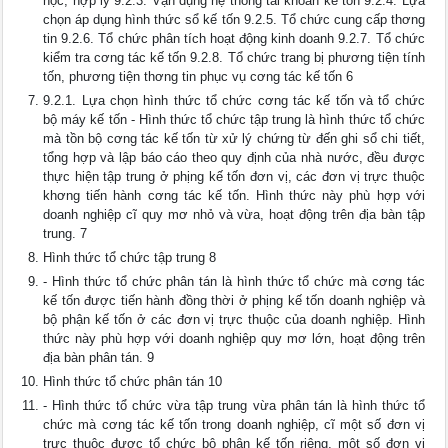
học, hợp lý 9.2.3. Vận dụng hệ thống tài khoản kế tốn 9.2.4. Lựa
chọn áp dụng hình thức sổ kế tốn 9.2.5. Tổ chức cung cấp thơng
tin 9.2.6. Tổ chức phân tích hoạt động kinh doanh 9.2.7. Tổ chức
kiểm tra cơng tác kế tốn 9.2.8. Tổ chức trang bị phương tiện tính
tốn, phương tiện thơng tin phục vụ cơng tác kế tốn 6
9.2.1. Lựa chọn hình thức tổ chức cơng tác kế tốn và tổ chức
bộ máy kế tốn - Hình thức tổ chức tập trung là hình thức tổ chức
mà tồn bộ cơng tác kế tốn từ xử lý chứng từ đến ghi sổ chi tiết,
tổng hợp và lập báo cáo theo quy định của nhà nước, đều được
thực hiện tập trung ở phịng kế tốn đơn vị, các đơn vị trực thuộc
khơng tiến hành cơng tác kế tốn. Hình thức này phù hợp với
doanh nghiệp cĩ quy mơ nhỏ và vừa, hoạt động trên địa bàn tập
trung. 7
Hình thức tổ chức tập trung 8
- Hình thức tổ chức phân tán là hình thức tổ chức mà cơng tác
kế tốn được tiến hành đồng thời ở phịng kế tốn doanh nghiệp và
bộ phận kế tốn ở các đơn vị trực thuộc của doanh nghiệp. Hình
thức này phù hợp với doanh nghiệp quy mơ lớn, hoạt động trên
địa bàn phân tán. 9
Hình thức tổ chức phân tán 10
- Hình thức tổ chức vừa tập trung vừa phân tán là hình thức tổ
chức mà cơng tác kế tốn trong doanh nghiệp, cĩ một số đơn vị
trực thuộc được tổ chức bộ phận kế tốn riêng, một số đơn vị