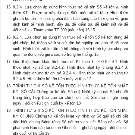
9.2.4. Lựa chọn áp dụng hình thức sổ kế tốn Sổ kế tốn & hình
thức KT - Được tự xây dựng ▪ Biểu mẫu sổ kế tốn ▪ Hình thức
ghi sổ kế tốn => nhưng phải đảm bảo cung cấp thơng tin về giao
dịch kinh tế minh bạch, đầy đủ, dễ kiểm tra, dễ kiểm sốt và dễ
đối chiếu. - Tham khảo TT 200 (nếu cần) 15 15
9.2.4. Lựa chọn áp dụng hình thức sổ kế tốn Sổ kế tốn dùng để
ghi chép, hệ thống và lưu giữ tồn bộ nghiệp vụ kinh tế đã phát
sinh. Hình thức sổ kế tốn là hệ thống sổ với trình tự ghi chép và
quan hệ đối chiếu giữa các sổ trong hệ thống. 16
Giới thiệu tham khảo hình thức sổ KT theo TT 200 9.2.4.1. Hình
thức nhật ký sổ cái 9.2.4.2. Hình thức nhật ký chung 9.2.4.3.
Hình thức chứng từ ghi sổ 9.2.4.4. Hình thức nhật ký chứng từ
9.2.4.5. Hình thức kế tốn trên máy vi tính 17
TRÌNH TỰ GHI SỔ KẾ TỐN THEO HÌNH THỨC KẾ TỐN NHẬT
KÝ- SỔ CÁI Chứng từ kế tốn Sổ quỹ Nhật ký sổ cái Sổ chi tiết
Bảng tổng hợp Báo cáo tài chính chi tiết Ghi chú : : ghi hàng
ngày : đối chiếu : ghi cuối kỳ kế tốn 18
TRÌNH TỰ GHI SỔ KẾ TỐN THEO HÌNH THỨC KẾ TỐN NHẬT
KÝ CHUNG Chứng từ kế tốn Nhật ký Nhật ký Sổ quỹ sổ chi tiết
đặc biệt chung Bảng tổng Sổ cái hợp chi tiết Bảng cân đối Số
phát sinh Báo cáo tài chính Ghi chú : : ghi hàng ngày : đối chiếu :
ghi cuối kỳ kế tốn 19