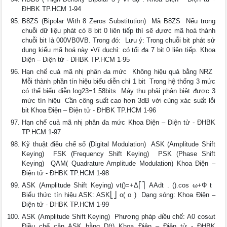
ĐHBK TP.HCM 1-94
B8ZS (Bipolar With 8 Zeros Substitution)  Mã B8ZS  Nếu trong
chuỗi dữ liệu phát có 8 bit 0 liên tiếp thì sẽ đựơc mã hoá thành
chuỗi bit là 000VB0VB. Trong đó:  Lưu ý: Trong chuỗi bit phát sử
dụng kiểu mã hoá này •Ví dụchỉ: có tối đa 7 bit 0 liên tiếp. Khoa
Điện – Điện tử - ĐHBK TP.HCM 1-95
Hạn chế cuả mã nhị phân đa mức  Không hiệu quả bằng NRZ 
Mỗi thành phần tín hiệu biểu diễn chỉ 1 bit  Trong hệ thống 3 mức
có thể biểu diễn log23=1.58bits  Máy thu phải phân biệt được 3
mức tín hiệu  Cần công suất cao hơn 3dB với cùng xác suất lỗi
bit Khoa Điện – Điện tử - ĐHBK TP.HCM 1-96
Hạn chế cuả mã nhị phân đa mức Khoa Điện – Điện tử - ĐHBK
TP.HCM 1-97
Kỹ thuật điều chế số (Digital Modulation)  ASK (Amplitude Shift
Keying)  FSK (Frequency Shift Keying)  PSK (Phase Shift
Keying)  QAM( Quadrature Amplitude Modulation) Khoa Điện –
Điện tử - ĐHBK TP.HCM 1-98
ASK (Amplitude Shift Keying) vt()=+Δ⎡⎤ AAdt . ().cos ω+Φ t 
Biểu thức tín hiệu ASK: ASK⎣⎦ o( o )  Dạng sóng: Khoa Điện –
Điện tử - ĐHBK TP.HCM 1-99
ASK (Amplitude Shift Keying)  Phương pháp điều chế: A0 cosωt
Điều chế cân ASK bằng D(t) Khoa Điện – Điện tử - ĐHBK