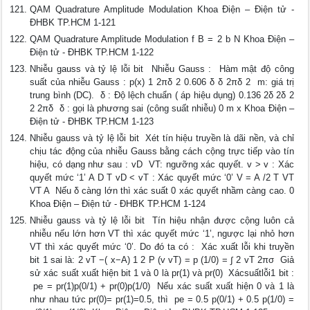
QAM Quadrature Amplitude Modulation Khoa Điện – Điện tử -
ĐHBK TP.HCM 1-121
QAM Quadrature Amplitude Modulation f B = 2 b N Khoa Điện –
Điện tử - ĐHBK TP.HCM 1-122
Nhiễu gauss và tỷ lệ lỗi bit  Nhiễu Gauss :  Hàm mật độ công
suất của nhiễu Gauss : p(x) 1 2πδ 2 0.606 δ δ 2πδ 2  m: giá trị
trung bình (DC).  δ : Độ lệch chuẩn ( áp hiệu dụng) 0.136 2δ 2δ 2
2 2πδ  δ : gọi là phương sai (công suất nhiễu) 0 m x Khoa Điện –
Điện tử - ĐHBK TP.HCM 1-123
Nhiễu gauss và tỷ lệ lỗi bit  Xét tín hiệu truyền là dãi nền, và chỉ
chịu tác động của nhiễu Gauss bằng cách cộng trực tiếp vào tín
hiệu, có dạng như sau : vD  VT: ngưỡng xác quyết. v > v : Xác
quyết mức ‘1’ A D T vD < vT : Xác quyết mức ‘0’ V = A /2 T VT
VT A  Nếu δ càng lớn thì xác suất 0 xác quyết nhầm càng cao. 0
Khoa Điện – Điện tử - ĐHBK TP.HCM 1-124
Nhiễu gauss và tỷ lệ lỗi bit  Tín hiệu nhận được cộng luôn cả
nhiễu nếu lớn hơn VT thì xác quyết mức ‘1’, ngược lại nhỏ hơn
VT thì xác quyết mức ‘0’. Do đó ta có :  Xác xuất lỗi khi truyền
bit 1 sai là: 2 vT −( x−A) 1 2 P (v vT) = p (1/0) = ∫ 2 vT 2πσ  Giả
sử xác suất xuất hiện bit 1 và 0 là pr(1) và pr(0)  Xácsuấtlỗi1 bit :
 pe = pr(1)p(0/1) + pr(0)p(1/0)  Nếu xác suất xuất hiện 0 và 1 là
như nhau tức pr(0)= pr(1)=0.5, thì  pe = 0.5 p(0/1) + 0.5 p(1/0) =