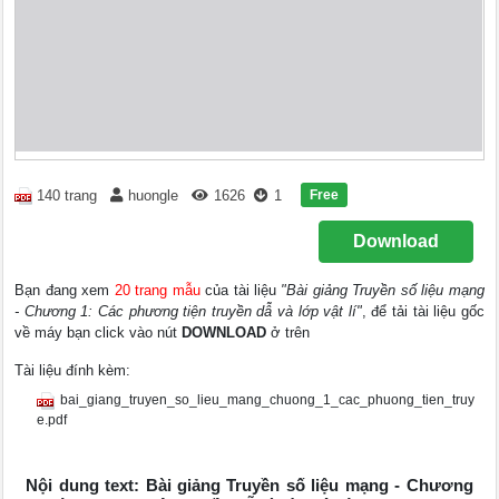
Free
140 trang
huongle
1626
1
Download
Bạn đang xem
20 trang mẫu
của tài liệu
"Bài giảng Truyền số liệu mạng
- Chương 1: Các phương tiện truyền dẫ và lớp vật lí"
, để tải tài liệu gốc
về máy bạn click vào nút
DOWNLOAD
ở trên
Tài liệu đính kèm:
bai_giang_truyen_so_lieu_mang_chuong_1_cac_phuong_tien_truy
e.pdf
Nội dung text: Bài giảng Truyền số liệu mạng - Chương