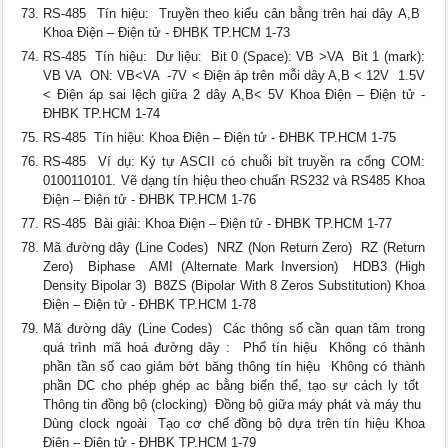
RS-485  Tín hiệu:  Truyền theo kiểu cân bằng trên hai dây A,B 
Khoa Điện – Điện tử - ĐHBK TP.HCM 1-73
RS-485  Tín hiệu:  Dư liệu:  Bit 0 (Space): VB >VA  Bit 1 (mark):
VB VA  ON: VB<VA  -7V < Điện áp trên mỗi dây A,B < 12V  1.5V
< Điện áp sai lệch giữa 2 dây A,B< 5V Khoa Điện – Điện tử -
ĐHBK TP.HCM 1-74
RS-485  Tín hiệu: Khoa Điện – Điện tử - ĐHBK TP.HCM 1-75
RS-485  Ví dụ: Ký tự ASCII có chuỗi bít truyền ra cổng COM:
0100110101. Vẽ dạng tín hiệu theo chuẩn RS232 và RS485 Khoa
Điện – Điện tử - ĐHBK TP.HCM 1-76
RS-485  Bài giải: Khoa Điện – Điện tử - ĐHBK TP.HCM 1-77
Mã đường dây (Line Codes)  NRZ (Non Return Zero)  RZ (Return
Zero)  Biphase  AMI (Alternate Mark Inversion)  HDB3 (High
Density Bipolar 3)  B8ZS (Bipolar With 8 Zeros Substitution) Khoa
Điện – Điện tử - ĐHBK TP.HCM 1-78
Mã đường dây (Line Codes)  Các thông số cần quan tâm trong
quá trình mã hoá đường dây :  Phổ tín hiệu  Không có thành
phần tần số cao giảm bớt băng thông tín hiệu  Không có thành
phần DC cho phép ghép ac bằng biến thế, tạo sự cách ly tốt 
Thông tin đồng bộ (clocking)  Đồng bộ giữa máy phát và máy thu 
Dùng clock ngoài  Tạo cơ chế đồng bộ dựa trên tín hiệu Khoa
Điện – Điện tử - ĐHBK TP.HCM 1-79