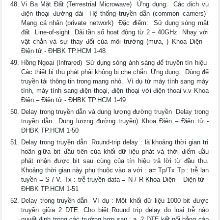
Vi Ba Mặt Đất (Terrestrial Microwave)  Ứng dụng:  Các dịch vụ
điện thoại đường dài  Hệ thống truyền dẫn (common carriers) 
Mạng cá nhân (private network)  Đặc điểm:  Sử dụng sóng mặt
đất  Line-of-sight  Dãi tần số hoạt động từ 2 – 40GHz  Nhạy với
vật chắn và sự thay đổi của môi trường (mưa, ) Khoa Điện –
Điện tử - ĐHBK TP.HCM 1-48
Hồng Ngoại (Infrared)  Sử dụng sóng ánh sáng để truyền tín hiệu 
Các thiết bị thu phát phải không bị che chắn  Ứng dụng:  Dùng để
truyền tải thông tin trong mạng nhỏ.  Ví dụ từ máy tính sang máy
tính, máy tính sang điện thoại, điện thoại với điện thoai v.v Khoa
Điện – Điện tử - ĐHBK TP.HCM 1-49
Delay trong truyền dẫn và dung lượng đường truyền  Delay trong
truyền dẫn  Dung lượng đường truyền) Khoa Điện – Điện tử -
ĐHBK TP.HCM 1-50
Delay trong truyền dẫn  Round-trip delay : là khoảng thời gian trì
hoãn giữa bit đầu tiên của khối dữ liệu phát và thời điểm đầu
phát nhận được bit sau cùng của tín hiệu trả lời từ đầu thu.
Khoảng thời gian này phụ thuộc vào a với : a= Tp/Tx Tp : trễ lan
tuyền = S / V. Tx : trễ truyền data = N / R Khoa Điện – Điện tử -
ĐHBK TP.HCM 1-51
Delay trong truyền dẫn  Ví dụ : Một khối dữ liệu 1000 bit được
truyền giữa 2 DTE. Cho biết Round trip delay do loại trễ nào
quyết định trong các trường hợp sau : a. 2 DTE kết nối bằng cáp