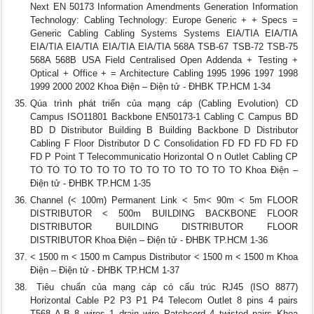
Next EN 50173 Information Amendments Generation Information
Technology: Cabling Technology: Europe Generic + + Specs =
Generic Cabling Cabling Systems Systems EIA/TIA EIA/TIA
EIA/TIA EIA/TIA EIA/TIA EIA/TIA 568A TSB-67 TSB-72 TSB-75
568A 568B USA Field Centralised Open Addenda + Testing +
Optical + Office + = Architecture Cabling 1995 1996 1997 1998
1999 2000 2002 Khoa Điện – Điện tử - ĐHBK TP.HCM 1-34
Qúa trình phát triển của mạng cáp (Cabling Evolution) CD
Campus ISO11801 Backbone EN50173-1 Cabling C Campus BD
BD D Distributor Building B Building Backbone D Distributor
Cabling F Floor Distributor D C Consolidation FD FD FD FD FD
FD P Point T Telecommunicatio Horizontal O n Outlet Cabling CP
TO TO TO TO TO TO TO TO TO TO TO TO TO Khoa Điện –
Điện tử - ĐHBK TP.HCM 1-35
Channel (< 100m) Permanent Link < 5m< 90m < 5m FLOOR
DISTRIBUTOR < 500m BUILDING BACKBONE FLOOR
DISTRIBUTOR BUILDING DISTRIBUTOR FLOOR
DISTRIBUTOR Khoa Điện – Điện tử - ĐHBK TP.HCM 1-36
< 1500 m < 1500 m Campus Distributor < 1500 m < 1500 m Khoa
Điện – Điện tử - ĐHBK TP.HCM 1-37
 Tiêu chuẩn của mạng cáp có cấu trúc RJ45 (ISO 8877)
Horizontal Cable P2 P3 P1 P4 Telecom Outlet 8 pins 4 pairs
T568 A-B 8 wires 1 drain wire Patchcord 4 twisted pairs Khoa