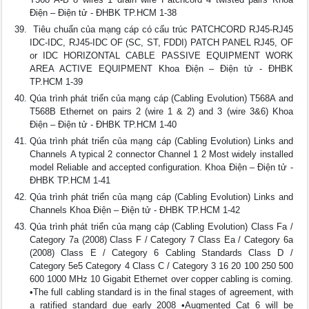
Điện – Điện tử - ĐHBK TP.HCM 1-38
 Tiêu chuẩn của mạng cáp có cấu trúc PATCHCORD RJ45-RJ45
IDC-IDC, RJ45-IDC OF (SC, ST, FDDI) PATCH PANEL RJ45, OF
or IDC HORIZONTAL CABLE PASSIVE EQUIPMENT WORK
AREA ACTIVE EQUIPMENT Khoa Điện – Điện tử - ĐHBK
TP.HCM 1-39
Qúa trình phát triển của mạng cáp (Cabling Evolution) T568A and
T568B Ethernet on pairs 2 (wire 1 & 2) and 3 (wire 3&6) Khoa
Điện – Điện tử - ĐHBK TP.HCM 1-40
Qúa trình phát triển của mạng cáp (Cabling Evolution) Links and
Channels A typical 2 connector Channel 1 2 Most widely installed
model Reliable and accepted configuration. Khoa Điện – Điện tử -
ĐHBK TP.HCM 1-41
Qúa trình phát triển của mạng cáp (Cabling Evolution) Links and
Channels Khoa Điện – Điện tử - ĐHBK TP.HCM 1-42
Qúa trình phát triển của mạng cáp (Cabling Evolution) Class Fa /
Category 7a (2008) Class F / Category 7 Class Ea / Category 6a
(2008) Class E / Category 6 Cabling Standards Class D /
Category 5e5 Category 4 Class C / Category 3 16 20 100 250 500
600 1000 MHz 10 Gigabit Ethernet over copper cabling is coming.
•The full cabling standard is in the final stages of agreement, with
a ratified standard due early 2008 •Augmented Cat 6 will be