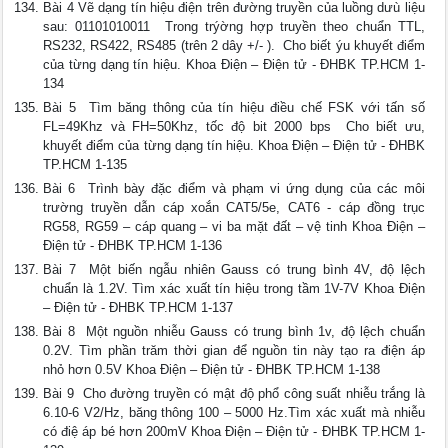
Bài 4 Vẽ dạng tín hiệu điện trên đường truyền của luồng dưù liệu
sau: 01101010011  Trong trýờng hợp truyền theo chuẩn TTL,
RS232, RS422, RS485 (trên 2 dây +/- ).  Cho biết ýu khuyết điểm
của từng dạng tín hiệu. Khoa Điện – Điện tử - ĐHBK TP.HCM 1-
134
Bài 5  Tìm băng thông của tín hiệu điều chế FSK với tấn số
FL=49Khz và FH=50Khz, tốc độ bit 2000 bps  Cho biết ưu,
khuyết điểm của từng dạng tín hiệu. Khoa Điện – Điện tử - ĐHBK
TP.HCM 1-135
Bài 6  Trình bày đặc điểm và phạm vi ứng dụng của các môi
trường truyền dẫn cáp xoắn CAT5/5e, CAT6 - cáp đồng trục
RG58, RG59 – cáp quang – vi ba mặt đất – vệ tinh Khoa Điện –
Điện tử - ĐHBK TP.HCM 1-136
Bài 7  Một biến ngẫu nhiên Gauss có trung bình 4V, độ lệch
chuẩn là 1.2V. Tìm xác xuất tín hiệu trong tầm 1V-7V Khoa Điện
– Điện tử - ĐHBK TP.HCM 1-137
Bài 8  Một nguồn nhiễu Gauss có trung bình 1v, độ lệch chuẩn
0.2V. Tìm phần trăm thời gian để nguồn tin này tạo ra điện áp
nhỏ hơn 0.5V Khoa Điện – Điện tử - ĐHBK TP.HCM 1-138
Bài 9  Cho đường truyền có mật độ phổ công suất nhiễu trắng là
6.10-6 V2/Hz, băng thông 100 – 5000 Hz.Tìm xác xuất mà nhiễu
có điệ áp bé hơn 200mV Khoa Điện – Điện tử - ĐHBK TP.HCM 1-