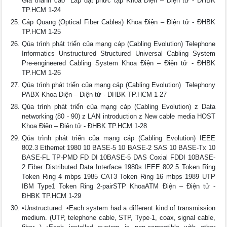
Giá thành cao  Lắp đặt phức tạp Khoa Điện – Điện tử - ĐHBK
TP.HCM 1-24
Cáp Quang (Optical Fiber Cables) Khoa Điện – Điện tử - ĐHBK
TP.HCM 1-25
Qúa trình phát triển của mạng cáp (Cabling Evolution) Telephone
Informatics Unstructured Structured Universal Cabling System
Pre-engineered Cabling System Khoa Điện – Điện tử - ĐHBK
TP.HCM 1-26
Qúa trình phát triển của mạng cáp (Cabling Evolution)  Telephony
PABX Khoa Điện – Điện tử - ĐHBK TP.HCM 1-27
Qúa trình phát triển của mạng cáp (Cabling Evolution) z Data
networking (80 - 90) z LAN introduction z New cable media HOST
Khoa Điện – Điện tử - ĐHBK TP.HCM 1-28
Qúa trình phát triển của mạng cáp (Cabling Evolution) IEEE
802.3 Ethernet 1980 10 BASE-5 10 BASE-2 SAS 10 BASE-Tx 10
BASE-FL TP-PMD FD DI 10BASE-5 DAS Coxial FDDI 10BASE-
2 Fiber Distributed Data Interface 1980s IEEE 802.5 Token Ring
Token Ring 4 mbps 1985 CAT3 Token Ring 16 mbps 1989 UTP
IBM Type1 Token Ring 2-pairSTP KhoaATM Điện – Điện tử -
ĐHBK TP.HCM 1-29
•Unstructured. •Each system had a different kind of transmission
medium. (UTP, telephone cable, STP, Type-1, coax, signal cable,