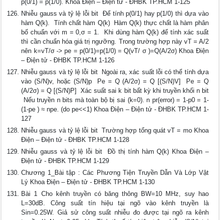
p(0/1) = p(1/0). Khoa Điện – Điện tử - ĐHBK TP.HCM 1-125
Nhiễu gauss và tỷ lệ lỗi bit  Để tính p(0/1) hay p(1/0) thì dựa vào
hàm Q(k).  Tính chất hàm Q(k)  Hàm Q(k) thực chất là hàm phân
bố chuẩn với m = 0,σ = 1.  Khi dùng hàm Q(k) để tính xác suất
thì cần chuẩn hóa giá trị ngưỡng. Trong trường hợp này vT = A/2
nên k=vT/σ -> pe = p(0/1)=p(1/0) = Q(vT/ σ )=Q(A/2σ) Khoa Điện
– Điện tử - ĐHBK TP.HCM 1-126
Nhiễu gauss và tỷ lệ lỗi bit  Ngoài ra, xác suất lỗi có thể tính dựa
vào (S/N)v, hoặc (S/N)p  Pe = Q (A/2σ) = Q [(S/N)V]  Pe = Q
(A/2σ) = Q [(S/N)P]  Xác suất sai k bit bất kỳ khi truyền khối n bit
 Nếu truyền n bits mà toàn bộ bị sai (k=0). n pr(error) = 1-p0 = 1-
(1-pe ) ≈ npe. (do pe<<1) Khoa Điện – Điện tử - ĐHBK TP.HCM 1-
127
Nhiễu gauss và tỷ lệ lỗi bit  Trường hợp tổng quát vT = mo Khoa
Điện – Điện tử - ĐHBK TP.HCM 1-128
Nhiễu gauss và tỷ lệ lỗi bit  Đồ thị tính hàm Q(k) Khoa Điện –
Điện tử - ĐHBK TP.HCM 1-129
Chương 1_Bài tập : Các Phương Tiện Truyền Dẫn Và Lớp Vật
Lý Khoa Điện – Điện tử - ĐHBK TP.HCM 1-130
Bài 1 Cho kênh truyền có băng thông BW=10 MHz, suy hao
L=30dB. Công suất tín hiệu tại ngõ vào kênh truyền là
Sin=0.25W. Giả sử công suất nhiễu đo được tại ngõ ra kênh