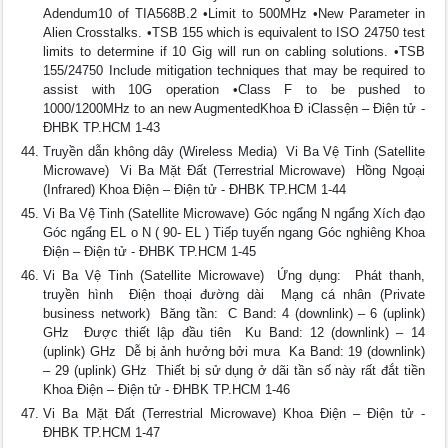
Adendum10 of TIA568B.2 •Limit to 500MHz •New Parameter in
Alien Crosstalks. •TSB 155 which is equivalent to ISO 24750 test
limits to determine if 10 Gig will run on cabling solutions. •TSB
155/24750 Include mitigation techniques that may be required to
assist with 10G operation •Class F to be pushed to
1000/1200MHz to an new AugmentedKhoa Đ iClassện – Điện tử -
ĐHBK TP.HCM 1-43
Truyền dẫn không dây (Wireless Media)  Vi Ba Vệ Tinh (Satellite
Microwave)  Vi Ba Mặt Đất (Terrestrial Microwave)  Hồng Ngoại
(Infrared) Khoa Điện – Điện tử - ĐHBK TP.HCM 1-44
Vi Ba Vệ Tinh (Satellite Microwave) Góc ngẩng N ngẩng Xích đạo
Góc ngẩng EL o N ( 90- EL ) Tiếp tuyến ngang Góc nghiêng Khoa
Điện – Điện tử - ĐHBK TP.HCM 1-45
Vi Ba Vệ Tinh (Satellite Microwave)  Ứng dụng:  Phát thanh,
truyền hình  Điện thoại đường dài  Mạng cá nhân (Private
business network)  Băng tần:  C Band: 4 (downlink) – 6 (uplink)
GHz  Được thiết lập đầu tiên  Ku Band: 12 (downlink) – 14
(uplink) GHz  Dễ bị ảnh hưởng bởi mưa  Ka Band: 19 (downlink)
– 29 (uplink) GHz  Thiết bị sử dụng ở dãi tần số này rất đắt tiền
Khoa Điện – Điện tử - ĐHBK TP.HCM 1-46
Vi Ba Mặt Đất (Terrestrial Microwave) Khoa Điện – Điện tử -
ĐHBK TP.HCM 1-47