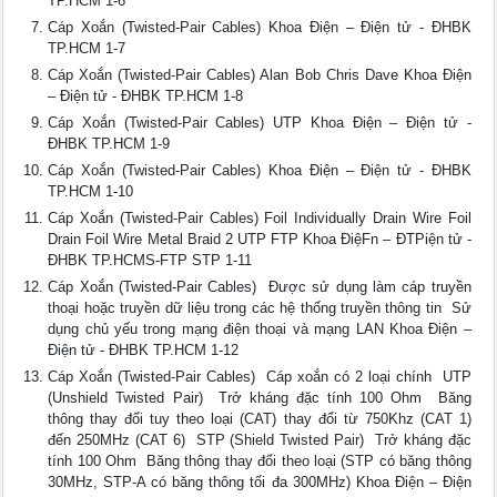
TP.HCM 1-6
Cáp Xoắn (Twisted-Pair Cables) Khoa Điện – Điện tử - ĐHBK
TP.HCM 1-7
Cáp Xoắn (Twisted-Pair Cables) Alan Bob Chris Dave Khoa Điện
– Điện tử - ĐHBK TP.HCM 1-8
Cáp Xoắn (Twisted-Pair Cables) UTP Khoa Điện – Điện tử -
ĐHBK TP.HCM 1-9
Cáp Xoắn (Twisted-Pair Cables) Khoa Điện – Điện tử - ĐHBK
TP.HCM 1-10
Cáp Xoắn (Twisted-Pair Cables) Foil Individually Drain Wire Foil
Drain Foil Wire Metal Braid 2 UTP FTP Khoa ĐiệFn – ĐTPiện tử -
ĐHBK TP.HCMS-FTP STP 1-11
Cáp Xoắn (Twisted-Pair Cables)  Được sử dụng làm cáp truyền
thoại hoặc truyền dữ liệu trong các hệ thống truyền thông tin  Sử
dụng chủ yếu trong mạng điện thoại và mạng LAN Khoa Điện –
Điện tử - ĐHBK TP.HCM 1-12
Cáp Xoắn (Twisted-Pair Cables)  Cáp xoắn có 2 loại chính  UTP
(Unshield Twisted Pair)  Trở kháng đặc tính 100 Ohm  Băng
thông thay đổi tuy theo loại (CAT) thay đổi từ 750Khz (CAT 1)
đến 250MHz (CAT 6)  STP (Shield Twisted Pair)  Trở kháng đặc
tính 100 Ohm  Băng thông thay đổi theo loại (STP có băng thông
30MHz, STP-A có băng thông tối đa 300MHz) Khoa Điện – Điện