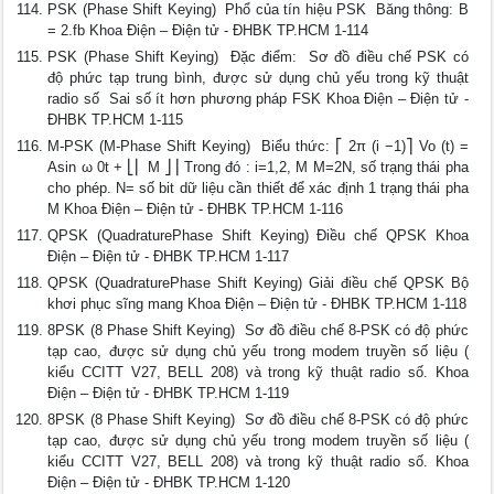
PSK (Phase Shift Keying)  Phổ của tín hiệu PSK  Băng thông: B
= 2.fb Khoa Điện – Điện tử - ĐHBK TP.HCM 1-114
PSK (Phase Shift Keying)  Đặc điểm:  Sơ đồ điều chế PSK có
độ phức tạp trung bình, được sử dụng chủ yếu trong kỹ thuật
radio số  Sai số ít hơn phương pháp FSK Khoa Điện – Điện tử -
ĐHBK TP.HCM 1-115
M-PSK (M-Phase Shift Keying)  Biểu thức: ⎡ 2π (i −1)⎤ Vo (t) =
Asin ω 0t + ⎣⎢ M ⎦⎥ Trong đó : i=1,2, M M=2N, số trạng thái pha
cho phép. N= số bit dữ liệu cần thiết để xác định 1 trạng thái pha
M Khoa Điện – Điện tử - ĐHBK TP.HCM 1-116
QPSK (QuadraturePhase Shift Keying) Điều chế QPSK Khoa
Điện – Điện tử - ĐHBK TP.HCM 1-117
QPSK (QuadraturePhase Shift Keying) Giải điều chế QPSK Bộ
khơi phục sĩng mang Khoa Điện – Điện tử - ĐHBK TP.HCM 1-118
8PSK (8 Phase Shift Keying)  Sơ đồ điều chế 8-PSK có độ phức
tạp cao, được sử dụng chủ yếu trong modem truyền số liệu (
kiểu CCITT V27, BELL 208) và trong kỹ thuật radio số. Khoa
Điện – Điện tử - ĐHBK TP.HCM 1-119
8PSK (8 Phase Shift Keying)  Sơ đồ điều chế 8-PSK có độ phức
tạp cao, được sử dụng chủ yếu trong modem truyền số liệu (
kiểu CCITT V27, BELL 208) và trong kỹ thuật radio số. Khoa
Điện – Điện tử - ĐHBK TP.HCM 1-120