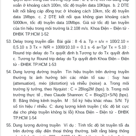
xoắn ở khoảng cách 100m, tốc độ truyền data 10Kbps. b. 2 DTE
kết nối bằng cáp đồng trục ở khoảng cách 10km, tốc độ truyền
data 1Mbps. c. 2 DTE kết nối qua không gian khoảng cách
5000km, tốc độ truyền data 10Mbps. Giả sử tốc độ lan truyền
của tín hiệu trong môi trường là 2.108 m/s. Khoa Điện – Điện tử -
ĐHBK TP.HCM 1-52
Delay trong truyền dẫn  Bài giải : 8 -6 a. Tp = s/v = 100/2.10 =
0,5.10 s 3 Tx = N/R = 1000/10.10 = 0.1 s -6 a=Tp/ Tx = 5.10 :
Round trip delay do Tx quyết định b.Tương tự do Tx quyết định
c. Tương tự Round trip delay do Tp quyết định Khoa Điện – Điện
tử - ĐHBK TP.HCM 1-53
Dung lượng đường truyền  Tín hiệu truyền trên đường truyền
thường bị ảnh hưởng bởi các nhân tố sau : Suy hao
(attenuation), méo (distortion) và nhiễu (noise) a. Trong môi
trường lý tưởng, theo Nyquist : C = 2Blog2M (bps). b. Trong môi
trường thực tế , theo Claude Shannon: C = Blog2(1+S/N) (bps).
B: Băng thông kênh truyền. M : Số ký hiệu khác nhau. S/N: Tỷ
số tín hiệu / nhiễu. C: dung lượng kênh truyền ( tốc độ bit cực
đại cho phép truyền không bị lỗi) Khoa Điện – Điện tử - ĐHBK
TP.HCM 1-54
Dung lượng đường truyền  Ví dụ : Tính tốc độ bit truyền tối đa
trên đường dây điện thoại thông thường, biết rằng băng thông