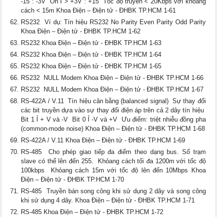
-15 : -3V  On Ỉ > +3V : +15  Tốc độ truyền < 20Kbps với khoảng
cách < 15m Khoa Điện – Điện tử - ĐHBK TP.HCM 1-61
RS232  Ví dụ: Tín hiệu RS232 No Parity Even Parity Odd Parity
Khoa Điện – Điện tử - ĐHBK TP.HCM 1-62
RS232 Khoa Điện – Điện tử - ĐHBK TP.HCM 1-63
RS232 Khoa Điện – Điện tử - ĐHBK TP.HCM 1-64
RS232 Khoa Điện – Điện tử - ĐHBK TP.HCM 1-65
RS232  NULL Modem Khoa Điện – Điện tử - ĐHBK TP.HCM 1-66
RS232  NULL Modem Khoa Điện – Điện tử - ĐHBK TP.HCM 1-67
RS-422A / V.11  Tín hiệu cân bằng (balanced signal)  Sự thay đổi
các bit truyền dựa vào sự thay đổi điện áp trên cả 2 dây tín hiệu 
Bit 1 Ỉ + V và -V  Bit 0 Ỉ -V và +V  Ưu điểm: triệt nhiễu đồng pha
(common-mode noise) Khoa Điện – Điện tử - ĐHBK TP.HCM 1-68
RS-422A / V.11 Khoa Điện – Điện tử - ĐHBK TP.HCM 1-69
RS-485  Cho phép giao tiếp đa điểm theo dạng bus. Số trạm
slave có thể lên đến 255.  Khỏang cách tối đa 1200m với tốc độ
100kbps  Khỏang cách 15m với tốc độ lên đến 10Mbps Khoa
Điện – Điện tử - ĐHBK TP.HCM 1-70
RS-485  Truyền bán song công khi sử dụng 2 dây và song công
khi sử dụng 4 dây. Khoa Điện – Điện tử - ĐHBK TP.HCM 1-71
RS-485 Khoa Điện – Điện tử - ĐHBK TP.HCM 1-72