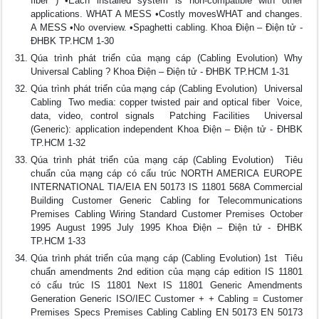
fiber ) •Each installed system is non-compatible with other
applications. WHAT A MESS •Costly movesWHAT and changes.
A MESS •No overview. •Spaghetti cabling. Khoa Điện – Điện tử -
ĐHBK TP.HCM 1-30
Qúa trình phát triển của mạng cáp (Cabling Evolution) Why
Universal Cabling ? Khoa Điện – Điện tử - ĐHBK TP.HCM 1-31
Qúa trình phát triển của mạng cáp (Cabling Evolution)  Universal
Cabling  Two media: copper twisted pair and optical fiber  Voice,
data, video, control signals  Patching Facilities  Universal
(Generic): application independent Khoa Điện – Điện tử - ĐHBK
TP.HCM 1-32
Qúa trình phát triển của mạng cáp (Cabling Evolution)  Tiêu
chuẩn của mạng cáp có cấu trúc NORTH AMERICA EUROPE
INTERNATIONAL TIA/EIA EN 50173 IS 11801 568A Commercial
Building Customer Generic Cabling for Telecommunications
Premises Cabling Wiring Standard Customer Premises October
1995 August 1995 July 1995 Khoa Điện – Điện tử - ĐHBK
TP.HCM 1-33
Qúa trình phát triển của mạng cáp (Cabling Evolution) 1st  Tiêu
chuẩn amendments 2nd edition của mạng cáp edition IS 11801
có cấu trúc IS 11801 Next IS 11801 Generic Amendments
Generation Generic ISO/IEC Customer + + Cabling = Customer
Premises Specs Premises Cabling Cabling EN 50173 EN 50173