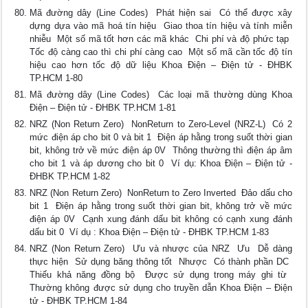
Mã đường dây (Line Codes)  Phát hiện sai  Có thể được xây
dựng dựa vào mã hoá tín hiệu  Giao thoa tín hiệu và tính miễn
nhiễu  Một số mã tốt hơn các mã khác  Chi phí và độ phức tạp 
Tốc độ càng cao thì chi phí càng cao  Một số mã cần tốc độ tín
hiệu cao hơn tốc độ dữ liệu Khoa Điện – Điện tử - ĐHBK
TP.HCM 1-80
Mã đường dây (Line Codes)  Các loại mã thường dùng Khoa
Điện – Điện tử - ĐHBK TP.HCM 1-81
NRZ (Non Return Zero)  NonReturn to Zero-Level (NRZ-L)  Có 2
mức điện áp cho bit 0 và bit 1  Điện áp hằng trong suốt thời gian
bit, không trở về mức điện áp 0V  Thông thường thì điện áp âm
cho bit 1 và áp dương cho bit 0  Ví dụ: Khoa Điện – Điện tử -
ĐHBK TP.HCM 1-82
NRZ (Non Return Zero)  NonReturn to Zero Inverted  Đảo dấu cho
bit 1  Điện áp hằng trong suốt thời gian bit, không trở về mức
điện áp 0V  Cạnh xung đánh dấu bit không có cạnh xung đánh
dấu bit 0  Ví dụ : Khoa Điện – Điện tử - ĐHBK TP.HCM 1-83
NRZ (Non Return Zero)  Ưu và nhược của NRZ  Ưu  Dễ dàng
thực hiện  Sử dụng băng thông tốt  Nhược  Có thành phần DC 
Thiếu khả năng đồng bộ  Được sử dụng trong máy ghi từ 
Thường không được sử dụng cho truyền dẫn Khoa Điện – Điện
tử - ĐHBK TP.HCM 1-84