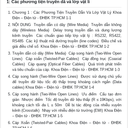
1: Các phương tiện truyền dẫ và lớp vật lí
Chương 1 : Các Phương Tiện Truyền Dẫn Và Lớp Vật Lý Khoa
Điện – Điện tử - ĐHBK TP.HCM 1-1
NỘI DUNG  Truyền dẫn có dây (Wire Media)  Truyền dẫn không
dây (Wireless Media)  Delay trong truyền dẫn và dung lượng
kênh truyền  Các chuẩn giao tiếp lớp vật lý : RS232, RS422,
RS485  Các kỹ thuật mã đường truyền (line codes)  Điều chế và
giải điều chế số. Khoa Điện – Điện tử - ĐHBK TP.HCM 1-2
Truyền dẫn có dây (Wire Media)  Cáp song hành (Two-Wire Open
Lines)  Cáp xoắn (Twisted-Pair Cables)  Cáp đồng trục (Coaxial
Cables)  Cáp quang (Optical Fiber Cables)  Quá trình phát triển
và tiêu chuẩn của cáp. Khoa Điện – Điện tử - ĐHBK TP.HCM 1-3
Cáp song hành (Two-Wire Open Lines)  Được sử dụng chủ yếu
để truyền dữ liệu tốc độ thấp trong khoảng cách ngắn (Data
cables) Khoa Điện – Điện tử - ĐHBK TP.HCM 1-4
Cáp song hành (Two-Wire Open Lines)  Ưu điểm  Cấu tạo đơn
giản  Nhược điểm  Tốc độ truyền dữ liệu thấp (R ≤ 19Kbps), với
khoảng cách tối đa L ≤ 50m  Dễ bị tác động của nhiễu xuyên
kênh (Crosstalk)  Nhạy với nhiễu điện từ trường (EMI) Khoa Điện
– Điện tử - ĐHBK TP.HCM 1-5
Cáp Xoắn (Twisted-Pair Cables) Khoa Điện – Điện tử - ĐHBK