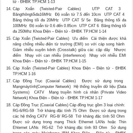
tử - ĐHBK TP.HCM 1-13
Cáp Xoắn (Twisted-Pair Cables)  UTP CAT 3 
Băngthôngtốiđa16MHz  Độ xoắn từ 7.5 đến 10cm  UTP CAT 4 
Băng thông tối đa 20MHz  UTP CAT 5/ 5e  Băng thông tối đa
100MHz  Độ xoắn từ 0.6 đến 0.85cm  UTP CAT 6  Băng thông tối
đa 250Mhz Khoa Điện – Điện tử - ĐHBK TP.HCM 1-14
Cáp Xoắn (Twisted-Pair Cables)  Ưu điểm  Cải thiện được khả
năng chống nhiễu điện từ trường (EMI) so với cáp song hành 
Giảm nhiễu xuyên kênh (Crosstalk) giữa các cặp dây  Nhược
điểm  Nhạy với can nhiễu (interference)  Nhạy với nhiễu EMI
Khoa Điện – Điện tử - ĐHBK TP.HCM 1-15
Cáp Xoắn (Twisted-Pair Cables) Khoa Điện – Điện tử - ĐHBK
TP.HCM 1-16
Cáp Đồng Trục (Coaxial Cables)  Được sử dụng trong 
Mạngmáytính(Computer Network)  Hệ thống truyền dữ liệu (Data
Systems)  CATV  Mạng truyền hình cá nhân (Private Video
Network) Khoa Điện – Điện tử - ĐHBK TP.HCM 1-17
Cáp Đồng Trục (Coaxial Cables) Cáp đồng trục gồm 3 loại chính: 
RG-6/RG-59  Trở kháng đặc tính 75 Ohm  Được sử dụng trong
các hệ thống CATV  RG-8/ RG-58  Trở kháng đặc tính 50 Ohm 
Đuợc sử dụng trong mạng Thick Ethernet LANs hoặc Thin
Ehternet LANs  RG-62  Trở kháng đặc tính 93 Ohm  Sử dụng