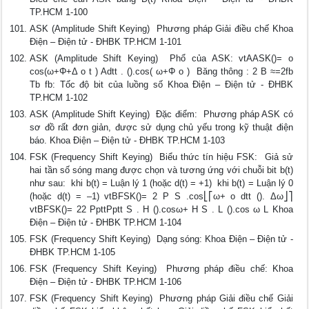
TP.HCM 1-100
ASK (Amplitude Shift Keying)  Phương pháp Giải điều chế Khoa
Điện – Điện tử - ĐHBK TP.HCM 1-101
ASK (Amplitude Shift Keying)  Phổ của ASK: vtAASK()= o
cos(ω+Φ+Δ o t ) Adtt . ().cos( ω+Φ o )  Băng thông : 2 B ≈=2fb
Tb fb: Tốc độ bit của luồng số Khoa Điện – Điện tử - ĐHBK
TP.HCM 1-102
ASK (Amplitude Shift Keying)  Đặc điểm:  Phương pháp ASK có
sơ đồ rất đơn giản, được sử dụng chủ yếu trong kỹ thuật điện
báo. Khoa Điện – Điện tử - ĐHBK TP.HCM 1-103
FSK (Frequency Shift Keying)  Biểu thức tín hiệu FSK:  Giả sử
hai tần số sóng mang được chọn và tương ứng với chuỗi bit b(t)
như sau:  khi b(t) = Luận lý 1 (hoặc d(t) = +1)  khi b(t) = Luận lý 0
(hoặc d(t) = –1) vtBFSK()= 2 P S .cos⎣⎡ω+ o dtt (). Δω⎦⎤
vtBFSK()= 22 PpttPptt S . H ().cosω+ H S . L ().cos ω L Khoa
Điện – Điện tử - ĐHBK TP.HCM 1-104
FSK (Frequency Shift Keying)  Dạng sóng: Khoa Điện – Điện tử -
ĐHBK TP.HCM 1-105
FSK (Frequency Shift Keying)  Phương pháp điều chế: Khoa
Điện – Điện tử - ĐHBK TP.HCM 1-106
FSK (Frequency Shift Keying)  Phương pháp Giải điều chế Giải