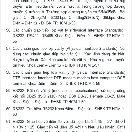
của kênh thoại từ 300 – 3400 Hz.Tín hiệu truyền trên đường
truyền là tín hiệu dãi nền với 2 mức. a. Trong trường hợp đường
truyền lý tưởng. b. Trường hợp đường truyền có S/N=35dB.  Bài
giải :  C = 2Blog2M = 6200 bps  C = Blog2(1+S/N)= 36kbps Khoa
Điện – Điện tử - ĐHBK TP.HCM 1-55
Các chuẩn giao tiếp lớp vật lý (Physical Interface Standards) 
RS232  RS422  RS485 Khoa Điện – Điện tử - ĐHBK TP.HCM 1-
56
Các chuẩn giao tiếp lớp vật lý (Physical Interface Standards)  Nội
dung các chuẩn giao tiếp lớp vật lý :  Xác định dạng tín hiệu
được truyền đi  Xác định các kết nối vật lý.  Phương thức truyền
tín hiệu Khoa Điện – Điện tử - ĐHBK TP.HCM 1-57
Các chuẩn giao tiếp lớp vật lý (Physical Interface Standards)
DTE interface interface DTE modem modem host computer DCE
terminal Khoa Điện – Điện tử - ĐHBK TP.HCM 1-58
RS232  Kết nối vật lý (mechanical specifications): sử dụng cổng
kết nối DB25 (ISO 2110) hoặc DB9 DB-25 Female DB-25 Male
Khoa Điện – Điện tử - ĐHBK TP.HCM 1-59
RS232  Tín hiệu RS232 Khoa Điện – Điện tử - ĐHBK TP.HCM 1-
60
RS232  Giao tiếp về điện đối với dữ liệu  Bit 1 Ỉ -15 : -3V  Bit 0 Ỉ
> +3V : +15  Giao tiếp về điện đối với tín hiệu điều khiển  Off Ỉ