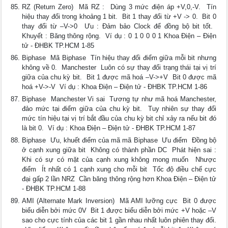
RZ (Return Zero)  Mã RZ :  Dùng 3 mức điện áp +V,0,-V.  Tín
hiệu thay đổi trong khoảng 1 bit.  Bit 1 thay đổi từ +V -> 0.  Bit 0
thay đổi từ –V->0  Ưu : Đảm bảo Clock để đồng bộ bit tốt. 
Khuyết : Băng thông rộng.  Ví dụ : 0 1 0 0 0 1 Khoa Điện – Điện
tử - ĐHBK TP.HCM 1-85
Biphase  Mã Biphase  Tín hiệu thay đổi điểm giữa mỗi bit nhưng
không về 0.  Manchester  Luôn có sự thay đổi trạng thái tại vị trí
giữa của chu kỳ bit.  Bit 1 được mã hoá –V->+V  Bit 0 được mã
hoá +V->-V  Ví dụ : Khoa Điện – Điện tử - ĐHBK TP.HCM 1-86
Biphase  Manchester Vi sai  Tương tự như mã hoá Manchester,
đảo mức tại điểm giữa của chu kỳ bit.  Tuy nhiên sự thay đổi
mức tín hiệu tại vị trí bắt đầu của chu kỳ bit chỉ xảy ra nếu bit đó
là bit 0.  Ví dụ : Khoa Điện – Điện tử - ĐHBK TP.HCM 1-87
Biphase  Ưu, khuết điểm của mã mã Biphase  Ưu điểm  Đồng bộ
ở cạnh xung giữa bit  Không có thành phần DC  Phát hiện sai :
Khi có sự có mặt của cạnh xung không mong muốn  Nhược
điểm  Ít nhất có 1 cạnh xung cho mỗi bit  Tốc độ điều chế cực
đại gấp 2 lần NRZ  Cần băng thông rộng hơn Khoa Điện – Điện tử
- ĐHBK TP.HCM 1-88
AMI (Alternate Mark Inversion)  Mã AMI lưỡng cực  Bit 0 được
biểu diễn bởi mức 0V  Bit 1 được biểu diễn bởi mức +V hoặc –V
sao cho cực tính của các bit 1 gần nhau nhất luôn phiên thay đổi.