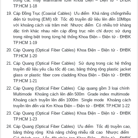
trong các máy Mainframe IBM Khoa Điện – Điện tử - ĐHBK
TP.HCM 1-18
Cáp Đồng Trục (Coaxial Cables)  Ưu điểm  Khả năng chốngnhiễu
điện từ trường (EMI) tốt  Tốc độ truyền dữ liệu lên đến 10Mbps
với khoảng cách vài trăm mét  Nhược điểm  Có nhiều trở kháng
đặc tính khác nhau nên cáp đồng trục nên chỉ được sử dụng
trong riêng biệt trong từng hệ thống Khoa Điện – Điện tử - ĐHBK
TP.HCM 1-19
Cáp Quang (Optical Fiber Cables) Khoa Điện – Điện tử - ĐHBK
TP.HCM 1-20
Cáp Quang (Optical Fiber Cables)  Sử dụng trong các hệ thống
truyền dữ liệu yêu cầu tốc độ cao, băng thông rộng plastic jacket
glass or plastic fiber core cladding Khoa Điện – Điện tử - ĐHBK
TP.HCM 1-21
Cáp Quang (Optical Fiber Cables)  Cáp quang gồm 3 loại chính 
Multimode  Khoảng cách lên đến 500m  Grade index multimode 
Khoảng cách truyền lên đến 1000m  Single mode  Khoảng cách
truyền lên đến vài Km Khoa Điện – Điện tử - ĐHBK TP.HCM 1-22
Cáp Quang (Optical Fiber Cables) Khoa Điện – Điện tử - ĐHBK
TP.HCM 1-23
Cáp Quang (Optical Fiber Cables)  Ưu điểm  Tốc độ truyền cao,
băng thông rộng  Khả năng chống nhiễu rất cao  Nhược điểm 