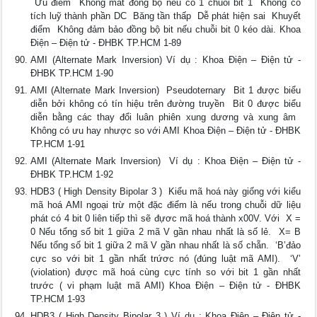
 Ưu điểm  Không mất đồng bộ nếu có 1 chuỗi bit 1  Không có
tích luỹ thành phần DC  Băng tần thấp  Dễ phát hiện sai  Khuyết
điểm  Không đảm bảo đồng bộ bit nếu chuỗi bit 0 kéo dài. Khoa
Điện – Điện tử - ĐHBK TP.HCM 1-89
AMI (Alternate Mark Inversion) Ví dụ : Khoa Điện – Điện tử -
ĐHBK TP.HCM 1-90
AMI (Alternate Mark Inversion)  Pseudoternary  Bit 1 được biểu
diễn bởi không có tín hiệu trên đường truyền  Bit 0 được biểu
diễn bằng các thay đổi luân phiên xung dương và xung âm 
Không có ưu hay nhược so với AMI Khoa Điện – Điện tử - ĐHBK
TP.HCM 1-91
AMI (Alternate Mark Inversion)  Ví dụ : Khoa Điện – Điện tử -
ĐHBK TP.HCM 1-92
HDB3 ( High Density Bipolar 3 )  Kiểu mã hoá này giống với kiểu
mã hoá AMI ngoại trừ một đặc điểm là nếu trong chuỗi dữ liệu
phát có 4 bit 0 liên tiếp thì sẽ đựơc mã hoá thành x00V. Với  X =
0 Nếu tổng số bit 1 giữa 2 mã V gần nhau nhất là số lẻ.  X= B
Nếu tổng số bit 1 giữa 2 mã V gần nhau nhất là số chẵn.  ‘B’đảo
cực so với bit 1 gần nhất trứơc nó (đúng luật mã AMI).  ‘V’
(violation) được mã hoá cùng cực tính so với bit 1 gần nhất
trước ( vi phạm luật mã AMI) Khoa Điện – Điện tử - ĐHBK
TP.HCM 1-93
HDB3 ( High Density Bipolar 3 ) Ví dụ : Khoa Điện – Điện tử -