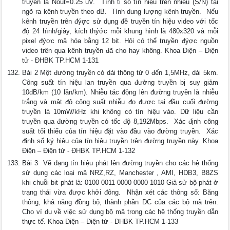
truyền là Nout=0.25 uV.  Tính tỉ số tín hiệu trên nhiễu (S/N) tại
ngõ ra kênh truyền theo dB.  Tính dung lượng kênh truyền.  Nếu
kênh truyền trên đýợc sử dụng đề truyền tín hiệu video với tốc
độ 24 hình/giây, kích thýớc mỗi khung hình là 480x320 và mỗi
pixel đýợc mã hóa bằng 12 bit. Hỏi có thể truyền đýợc nguồn
video trên qua kênh truyền đã cho hay không. Khoa Điện – Điện
tử - ĐHBK TP.HCM 1-131
Bài 2 Một đường truyền có dải thông từ 0 đến 1,5MHz, dài 5km.
Công suất tín hiệu lan truyền qua đường truyền bị suy giảm
10dB/km (10 lần/km). Nhiễu tác động lên đường truyền là nhiễu
trắng và mật độ công suất nhiễu đo được tại đầu cuối đường
truyền là 10mW/kHz khi không có tín hiệu vào. Dữ liệu cần
truyền qua đường truyền có tốc độ 8,192Mbps.  Xác định công
suất tối thiểu của tín hiệu đặt vào đầu vào đường truyền.  Xác
định số ký hiệu của tín hiệu truyền trên đường truyền này. Khoa
Điện – Điện tử - ĐHBK TP.HCM 1-132
Bài 3  Vẽ dạng tín hiệu phát lên đường truyền cho các hệ thống
sử dụng các loại mã NRZ,RZ, Manchester , AMI, HDB3, B8ZS
khi chuỗi bit phát là: 0100 0011 0000 0000 1010 Giả sử bộ phát ở
trạng thái vừa được khởi đông.  Nhận xét các thông số: Băng
thông, khả năng đồng bộ, thành phần DC của các bộ mã trên.
Cho ví dụ về việc sử dụng bộ mã trong các hệ thống truyền dẫn
thực tế. Khoa Điện – Điện tử - ĐHBK TP.HCM 1-133