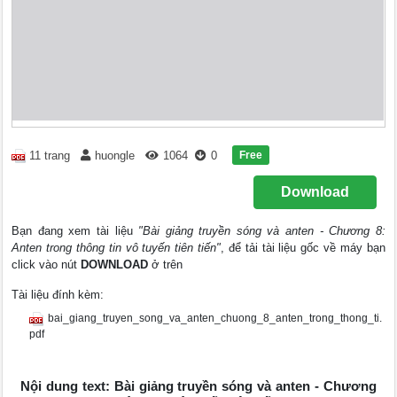
Free
11 trang
huongle
1064
0
Download
Bạn đang xem tài liệu
"Bài giảng truyền sóng và anten - Chương 8:
Anten trong thông tin vô tuyến tiên tiến"
, để tải tài liệu gốc về máy bạn
click vào nút
DOWNLOAD
ở trên
Tài liệu đính kèm:
bai_giang_truyen_song_va_anten_chuong_8_anten_trong_thong_ti.
pdf
Nội dung text: Bài giảng truyền sóng và anten - Chương