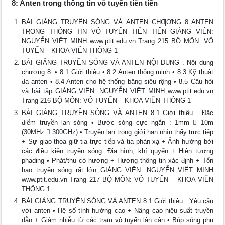
8: Anten trong thông tin vô tuyến tiên tiến
BÀI GIẢNG TRUYỀN SÓNG VÀ ANTEN CHƢƠNG 8 ANTEN
TRONG THÔNG TIN VÔ TUYẾN TIÊN TIẾN GIẢNG VIÊN:
NGUYỄN VIẾT MINH www.ptit.edu.vn Trang 215 BỘ MÔN: VÔ
TUYẾN – KHOA VIỄN THÔNG 1
BÀI GIẢNG TRUYỀN SÓNG VÀ ANTEN NỘI DUNG . Nội dung
chương 8: • 8.1 Giới thiệu • 8.2 Anten thông minh • 8.3 Kỹ thuật
đa anten • 8.4 Anten cho hệ thống băng siêu rộng • 8.5 Câu hỏi
và bài tập GIẢNG VIÊN: NGUYỄN VIẾT MINH www.ptit.edu.vn
Trang 216 BỘ MÔN: VÔ TUYẾN – KHOA VIỄN THÔNG 1
BÀI GIẢNG TRUYỀN SÓNG VÀ ANTEN 8.1 Giới thiệu . Đặc
điểm truyền lan sóng • Bước sóng cực ngắn : 1mm  10m
(30MHz  300GHz) • Truyền lan trong giới hạn nhìn thấy trực tiếp
+ Sự giao thoa giữ tia trực tiếp và tia phản xạ + Ảnh hưởng bởi
các điều kiện truyền sóng: Địa hình, khí quyển + Hiện tượng
phading • Phát/thu có hướng + Hướng thông tin xác định + Tổn
hao truyền sóng rất lớn GIẢNG VIÊN: NGUYỄN VIẾT MINH
www.ptit.edu.vn Trang 217 BỘ MÔN: VÔ TUYẾN – KHOA VIỄN
THÔNG 1
BÀI GIẢNG TRUYỀN SÓNG VÀ ANTEN 8.1 Giới thiệu . Yêu cầu
với anten • Hệ số tính hướng cao + Nâng cao hiệu suất truyền
dẫn + Giảm nhiễu từ các trạm vô tuyến lân cận • Búp sóng phụ