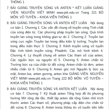
THÔNG 1
BÀI GIẢNG TRUYỀN SÓNG VÀ ANTEN * KẾT LUẬN GIẢNG
VIÊN: NGUYỄN VIẾT MINH www.ptit.edu.vn Trang 221 BỘ
MÔN: VÔ TUYẾN – KHOA VIỄN THÔNG 1
BÀI GIẢNG TRUYỀN SÓNG VÀ ANTEN KẾT LUẬN . Nội dung
cơ bản 1. Chương 1: Các vấn đề chung về truyền sóng Tính chất
của sóng điện từ; Các phương pháp truyền lan sóng; Quá trình
truyền lan sóng trong không gian tự do 2. Chương 2: Truyền lan
sóng cực ngắn Truyền lan trong điều kiện lý tưởng; Truyền lan
trong điều kiện thực 3. Chương 3: Kênh truyền sóng vô tuyến
Đặc tính kênh truyền sóng; Phadinh; Các mô hình kênh 4.
Chương 4: Lý thuyết chung về anten Các tham số của anten;
Các nguồn bức xạ nguyên tố 5. Chương 5: Anten chấn tử
Trường bức xạ của chấn tử đối xứng; Anten chấn tử đơn, anten
nhiều chấn tử 6. Chương 6: Anten góc mở Nguyên lý bức xạ
mặt; Anten loa, anten gương, anten khe GIẢNG VIÊN: NGUYỄN
VIẾT MINH www.ptit.edu.vn Trang 222 BỘ MÔN: VÔ TUYẾN –
KHOA VIỄN THÔNG 1
BÀI GIẢNG TRUYỀN SÓNG VÀ ANTEN KẾT LUẬN . Nội dung
cơ bản 7. Chương 7: Kỹ thuật anten Tổng hợp đồ thị phương
hướng Mở rộng dải tần, thiết lập anten dải rộng Giảm nhỏ kích
thước anten Các tham số, phương pháp cấp điện cho chấn tử
đối xứng 8. Chương 8: Anten trong thông tin vô tuyến tiên tiến