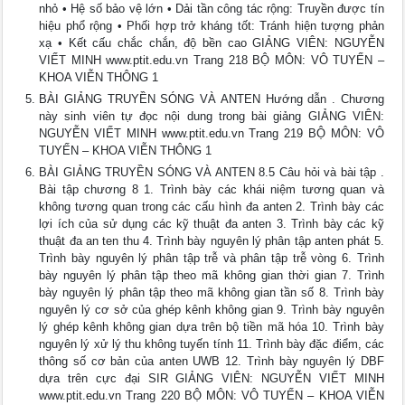
nhỏ • Hệ số bảo vệ lớn • Dải tần công tác rộng: Truyền được tín
hiệu phổ rộng • Phối hợp trở kháng tốt: Tránh hiện tượng phản
xạ • Kết cấu chắc chắn, độ bền cao GIẢNG VIÊN: NGUYỄN
VIẾT MINH www.ptit.edu.vn Trang 218 BỘ MÔN: VÔ TUYẾN –
KHOA VIỄN THÔNG 1
BÀI GIẢNG TRUYỀN SÓNG VÀ ANTEN Hướng dẫn . Chương
này sinh viên tự đọc nội dung trong bài giảng GIẢNG VIÊN:
NGUYỄN VIẾT MINH www.ptit.edu.vn Trang 219 BỘ MÔN: VÔ
TUYẾN – KHOA VIỄN THÔNG 1
BÀI GIẢNG TRUYỀN SÓNG VÀ ANTEN 8.5 Câu hỏi và bài tập .
Bài tập chương 8 1. Trình bày các khái niệm tương quan và
không tương quan trong các cấu hình đa anten 2. Trình bày các
lợi ích của sử dụng các kỹ thuật đa anten 3. Trình bày các kỹ
thuật đa an ten thu 4. Trình bày nguyên lý phân tập anten phát 5.
Trình bày nguyên lý phân tập trễ và phân tập trễ vòng 6. Trình
bày nguyên lý phân tập theo mã không gian thời gian 7. Trình
bày nguyên lý phân tập theo mã không gian tần số 8. Trình bày
nguyên lý cơ sở của ghép kênh không gian 9. Trình bày nguyên
lý ghép kênh không gian dựa trên bộ tiền mã hóa 10. Trình bày
nguyên lý xử lý thu không tuyến tính 11. Trình bày đặc điểm, các
thông số cơ bản của anten UWB 12. Trình bày nguyên lý DBF
dựa trên cực đại SIR GIẢNG VIÊN: NGUYỄN VIẾT MINH
www.ptit.edu.vn Trang 220 BỘ MÔN: VÔ TUYẾN – KHOA VIỄN