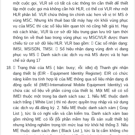
một cuộc gọi, VLR sẽ có tất cả các thông tin cần thiết để thiết
lập một cuộc gọi mà không cần hỏi HLR, có thể coi VLR như một
HLR phân bố. VLR chứa thông tin chính xác hơn về vị trí MS ở
vùng MSC. Nhưng khi thuê bao tắt máy hay rời khỏi vùng phục
vụ của MSC thì các số liệu liên quan tới nó cũng hết giá trị. Hay
nói cách khác, VLR là cơ sở dữ liệu trung gian lưu trữ tạm thời
thông tin về thuê bao trong vùng phục vụ MSC/VLR được tham
chiếu từ cơ sở dữ liệu HLR. VLR bao gồm:  Các số nhận dạng:
IMSI, MSISDN, TMSI.  Số hiệu nhận dạng vùng định vị đang
phục vụ MS  Danh sách các dịch vụ mà MS được và bị hạn
chế sử dụng 17
 Trạng thái của MS ( bận: busy; rỗi: idle) d) Thanh ghi nhận
dạng thiết bị (EIR - Equipment Identity Register): EIR có chức
năng kiểm tra tính hợp lệ của ME thông qua số liệu nhận dạng di
động quốc tế (IMEI-International Mobile Equipment Identity) và
chứa các số liệu về phần cứng của thiết bị. Một ME sẽ có số
IMEI thuộc một trong ba danh sách sau: 1. Nếu ME thuộc danh
sách trắng ( White List ) thì nó được quyền truy nhập và sử dụng
các dịch vụ đã đăng ký. 2. Nếu ME thuộc danh sách xám ( Gray
List ), tức là có nghi vấn và cần kiểm tra. Danh sách xám bao
gồm những ME có lỗi (lỗi phần mềm hay lỗi sản xuất thiết bị)
nhưng không nghiêm trọng tới mức loại trừ khỏi hệ thống 3. Nếu
ME thuộc danh sách đen ( Black List ), tức là bị cấm không cho