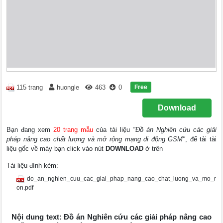
Free
115 trang
huongle
463
0
Download
Bạn đang xem
20 trang mẫu
của tài liệu
"Đồ án Nghiên cứu các giải
pháp nâng cao chất lượng và mở rộng mạng di động GSM"
, để tải tài
liệu gốc về máy bạn click vào nút
DOWNLOAD
ở trên
Tài liệu đính kèm:
do_an_nghien_cuu_cac_giai_phap_nang_cao_chat_luong_va_mo_r
on.pdf
Nội dung text: Đồ án Nghiên cứu các giải pháp nâng cao