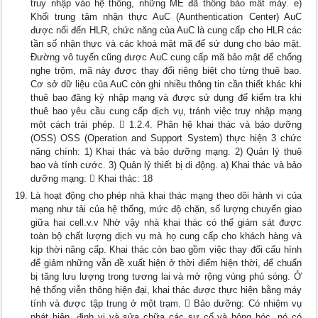
truy nhập vào hệ thống, những ME đã thông báo mất máy. e)
Khối trung tâm nhận thực AuC (Aunthentication Center) AuC
được nối đến HLR, chức năng của AuC là cung cấp cho HLR các
tần số nhận thực và các khoá mật mã để sử dụng cho bảo mật.
Đường vô tuyến cũng được AuC cung cấp mã bảo mật để chống
nghe trộm, mã này được thay đổi riêng biệt cho từng thuê bao.
Cơ sở dữ liệu của AuC còn ghi nhiều thông tin cần thiết khác khi
thuê bao đăng ký nhập mạng và được sử dụng để kiểm tra khi
thuê bao yêu cầu cung cấp dịch vụ, tránh việc truy nhập mạng
một cách trái phép.  1.2.4. Phân hệ khai thác và bảo dưỡng
(OSS) OSS (Operation and Support System) thực hiện 3 chức
năng chính: 1) Khai thác và bảo dưỡng mạng. 2) Quản lý thuê
bao và tính cước. 3) Quản lý thiết bị di động. a) Khai thác và bảo
dưỡng mạng:  Khai thác: 18
Là hoạt động cho phép nhà khai thác mạng theo dõi hành vi của
mạng như tải của hệ thống, mức độ chặn, số lượng chuyển giao
giữa hai cell.v.v Nhờ vậy nhà khai thác có thể giám sát được
toàn bộ chất lượng dịch vụ mà họ cung cấp cho khách hàng và
kịp thời nâng cấp. Khai thác còn bao gồm việc thay đổi cấu hình
để giảm những vẫn đề xuất hiện ở thời điểm hiện thời, để chuẩn
bị tăng lưu lượng trong tương lai và mở rộng vùng phủ sóng. Ở
hệ thống viễn thông hiện đại, khai thác được thực hiện bằng máy
tính và được tập trung ở một trạm.  Bảo dưỡng: Có nhiệm vụ
phát hiện, định vị và sửa chữa các sự cố và hỏng hóc, nó có