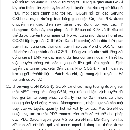
kết nối tới bộ đăng kí đinh vị thường trú HLR qua giao diện Gc để
lấy các thông tin định tuyến để định tuyến các đơn vị dữ liệu gói
PDU một cách chính xác tới MS. GGSN nối tới các Serving
GSN qua mạng đường trục bằng giao diện Gn, các PDU được
chuyển trên giao diện này bằng việc đóng gói vào các IP
datagram. Điều này cho phép các PDU của cả X.25 và IP đều có
thể được truyền trong mạng GPRS với cùng một dạng như nhau.
GGSN tập hợp các CDR (Call Data Recorder) đánh dấu thời gian
truy nhập, cung cấp thời gian truy nhập của MS cho SGSN. Tóm
tắt chức năng chính của GGSN: - Đóng vai trò như một tổng đài
cổng giữa PLMN và các mạng dữ liệu gói bên ngoài. - Thiết lập
việc truyền thông với các mạng dữ liệu gói bên ngoài. - Định
tuyến và tunnel packets đến và ra khỏi SGSN. - Tính toán số
lượng gói trên/dữ liệu. - Đánh địa chỉ, lập bảng định tuyến. - Hỗ
trợ tính cước. 32
 Serving GSN (SGSN): SGSN có chức năng tương đương với
một MSC trong hệ thống GSM, chụi trách nhiệm định tuyến dữ
liệu gói tới từ vùng phục vụ địa lý mà nó đảm nhận, có chức
năng quản lý di động Mobile Management , nhận thực và bảo mật
truy cập vô tuyến, quản lý kết nối vật lý tới các MS. SGSN có
nhiệm vụ tạo ra một PDP context cần thiết để có thể cho phép
các PDU được truyền giữa MS và GGSN mà MS đang liên lạc
để trao đổi dữ liệu gói với mạng ngoài. Luồng lưu thông được