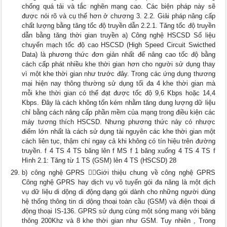
chống quá tải và tắc nghẽn mạng cao. Các biện pháp này sẽ
được nói rõ và cụ thể hơn ở chương 3. 2.2. Giải pháp nâng cấp
chất lượng bằng tăng tốc độ truyền dẫn 2.2.1. Tăng tốc độ truyền
dẫn bằng tăng thời gian truyền a) Công nghệ HSCSD Số liệu
chuyển mạch tốc độ cao HSCSD (High Speed Circuit Swicthed
Data) là phương thức đơn giản nhất để nâng cao tốc độ bằng
cách cấp phát nhiều khe thời gian hơn cho người sử dụng thay
vì một khe thời gian như trước đây. Trong các ứng dụng thương
mại hiện nay thông thường sử dụng tối đa 4 khe thời gian mà
mỗi khe thời gian có thể đạt được tốc độ 9,6 Kbps hoặc 14,4
Kbps. Đây là cách không tốn kém nhằm tăng dung lượng dữ liệu
chỉ bằng cách nâng cấp phần mềm của mạng trong điều kiện các
máy tương thích HSCSD. Nhưng phương thức này có nhược
điểm lớn nhất là cách sử dụng tài nguyên các khe thời gian một
cách liên tục, thậm chí ngay cả khi không có tín hiệu trên đường
truyền. f 4 TS 4 TS băng lên f MS f 1 băng xuống 4 TS 4 TS f
Hình 2.1: Tăng từ 1 TS (GSM) lên 4 TS (HSCSD) 28
b) công nghệ GPRS Giới thiệu chung về công nghệ GPRS
Công nghệ GPRS hay dịch vụ vô tuyến gói đa năng là một dịch
vụ dữ liệu di dộng di động dạng gói dành cho những người dùng
hệ thống thông tin di dộng thoại toàn cầu (GSM) và điện thoại di
động thoại IS-136. GPRS sử dụng cùng một sóng mang với băng
thông 200Khz và 8 khe thời gian như GSM. Tuy nhiên , Trong