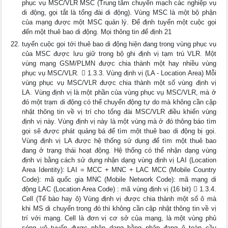
phục vụ MSC/VLR MSC (Trung tâm chuyển mạch các nghiệp vụ
di động, gọi tắt là tổng đài di động). Vùng MSC là một bộ phận
của mạng được một MSC quản lý. Để định tuyến một cuộc gọi
đến một thuê bao di động. Mọi thông tin để định 21
tuyến cuộc gọi tới thuê bao di động hiện đang trong vùng phục vụ
của MSC được lưu giữ trong bộ ghi định vị tạm trú VLR. Một
vùng mạng GSM/PLMN được chia thành một hay nhiều vùng
phục vụ MSC/VLR.  1.3.3. Vùng định vị (LA - Location Area) Mỗi
vùng phục vụ MSC/VLR được chia thành một số vùng định vị
LA. Vùng định vị là một phần của vùng phục vụ MSC/VLR, mà ở
đó một trạm di động có thể chuyển động tự do mà không cần cập
nhật thông tin về vị trí cho tổng đài MSC/VLR điều khiển vùng
định vị này. Vùng định vị này là một vùng mà ở đó thông báo tìm
gọi sẽ được phát quảng bá để tìm một thuê bao di động bị gọi.
Vùng định vị LA được hệ thống sử dụng để tìm một thuê bao
đang ở trạng thái hoạt động. Hệ thống có thể nhận dạng vùng
định vị bằng cách sử dụng nhận dạng vùng định vị LAI (Location
Area Identity): LAI = MCC + MNC + LAC MCC (Mobile Country
Code): mã quốc gia MNC (Mobile Network Code): mã mạng di
động LAC (Location Area Code) : mã vùng định vị (16 bit)  1.3.4.
Cell (Tế bào hay ô) Vùng định vị được chia thành một số ô mà
khi MS di chuyển trong đó thì không cần cập nhật thông tin về vị
trí với mạng. Cell là đơn vị cơ sở của mạng, là một vùng phủ
sóng vô tuyến được nhận dạng bằng nhận đạng ô toàn cầu