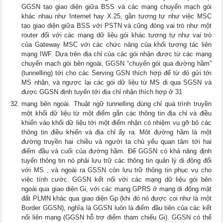
GGSN tạo giao diện giữa BSS và các mạng chuyển mạch gói
khác nhau như Internet hay X.25, gần tương tự như việc MSC
tạo giao diện giữa BSS với PSTN và cũng đóng vai trò như một
router đối với các mạng dữ liệu gói khác tương tự như vai trò
của Gateway MSC với các chức năng của khối tương tác liên
mạng IWF. Dựa trên địa chỉ của các gói nhận được từ các mạng
chuyển mạch gói bên ngoài, GGSN “chuyển gói qua đường hầm”
(tunnelling) tới cho các Serving GSN thích hợp để từ đó gửi tới
MS nhận, và ngược lại các gói dữ liệu từ MS di qua SGSN và
được GGSN định tuyến tới địa chỉ nhận thích hợp ở 31
mạng bên ngoài. Thuật ngữ tunnelling dùng chỉ quá trình truyền
một khối dữ liệu từ một điểm gắn các thông tin địa chỉ và điều
khiển vào khối dữ liệu tới một điểm nhận có nhiệm vụ gỡ bỏ các
thông tin điều khiển và địa chỉ ấy ra. Môt đường hầm là một
đường truyền hai chiều và người ta chủ yếu quan tâm tới hai
điểm đầu và cuối của đường hầm. Để GGSN có khả năng định
tuyến thông tin nó phải lưu trữ các thông tin quản lý di động đối
với MS , và ngoài ra GSSN còn lưu trữ thông tin phục vụ cho
việc tính cước. GGSN kết nối với các mạng dữ liệu gói bên
ngoài qua giao diện Gi, với các mạng GPRS ở mạng di động mặt
đất PLMN khác qua giao diện Gp (khi đó nó được coi như là một
Border GGSN), nghĩa là GGSN luôn là điểm đầu tiên của các kết
nối liên mạng (GGSN hỗ trợ điểm tham chiếu Gi). GGSN có thể