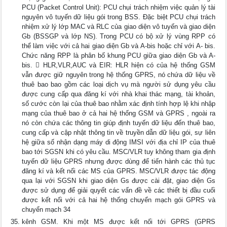
PCU (Packet Control Unit): PCU chụi trách nhiệm việc quản lý tài
nguyên vô tuyến dữ liệu gói trong BSS. Đặc biệt PCU chụi trách
nhiệm xử lý lớp MAC và RLC của giao diện vô tuyến và giao diện
Gb (BSSGP và lớp NS). Trong PCU có bộ xử lý vùng RPP có
thể làm việc với cả hai giao diện Gb và A-bis hoặc chỉ với A- bis.
Chức năng RPP là phân bố khung PCU giữa giao diện Gb và A-
bis.  HLR,VLR,AUC và EIR: HLR hiện có của hệ thống GSM
vẫn được giữ nguyên trong hệ thống GPRS, nó chứa dữ liệu về
thuê bao bao gồm các loại dịch vụ mà người sử dụng yêu cầu
được cung cấp qua đăng kí với nhà khai thác mạng, tài khoản,
số cước còn lại của thuê bao nhằm xác định tính hợp lệ khi nhập
mạng của thuê bao ở cả hai hệ thống GSM và GPRS , ngoài ra
nó còn chứa các thông tin giúp định tuyến dữ liệu đến thuê bao,
cung cấp và cập nhật thông tin về truyền dẫn dữ liệu gói, sự liên
hệ giữa số nhận dạng máy di động IMSI với địa chỉ IP của thuê
bao tới SGSN khi có yêu cầu. MSC/VLR tuy không tham gia định
tuyến dữ liệu GPRS nhưng được dùng để tiến hành các thủ tục
đăng kí và kết nối các MS của GPRS. MSC/VLR được tác động
qua lại với SGSN khi giao diện Gs được cài đặt, giao diện Gs
được sử dụng để giải quyết các vấn đề về các thiết bị đầu cuối
được kết nối với cả hai hệ thống chuyển mạch gói GPRS và
chuyển mạch 34
kênh GSM. Khi một MS được kết nối tới GPRS (GPRS