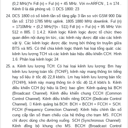
(0,2 MHz)*n Fdl (n) = Ful (n) + 45 MHz. Với n=ARFCN , 1 n 174 .
Kênh 0 là dải phòng vệ.  DCS 1800: 23
DCS 1800 có số kênh tần số tăng gấp 3 lần so với GSM 900 Dải
tần số: 1710 1785 MHz uplink. 1805 1880 MHz downlink. Ful (n)
= 1710MHz + (0,2 MHz)*(n - 511) Fdl (n) = Ful (n) + 95 MHz Với
512 n 885.  1.4.2. Kênh logic Kênh logic được tổ chức theo
quan điểm nội dung tin tức, các kênh này được đặt vào các kênh
vật lý. Các kênh logic được đặc trưng bởi thông tin truyền giữa
BTS và MS. Có thể chia kênh logic thành hai loại tổng quát: các
kênh lưu lượng TCH và các kênh báo hiệu điều khiển CCH. Hình
1.6: Phân loại kênh logic 24
a. Kênh lưu lượng TCH: Có hai loại kênh lưu lượng: Bm hay
kênh lưu lượng toàn tốc (TCH/F), kênh này mang thông tin tiếng
hay số liệu ở tốc độ 22,8 kbit/s. Lm hay kênh lưu lượng bán tốc
(TCH/H), kênh này mang thông tin ở tốc độ 11,4 kbit/s b. Kênh
điều khiển CCH (ký hiệu là Dm): bao gồm: Kênh quảng bá BCH
(Broadcast Channel). Kênh điều khiển chung CCCH (Common
Control Channel). Kênh điều khiển riêng DCCH (Dedicate Control
Channel).  Kênh quảng bá BCH: BCH = BCCH + FCCH + SCH.
FCCH (Frequency Correction Channel): Kênh hiệu chỉnh tần số
cung cấp tần số tham chiếu của hệ thống cho trạm MS. FCCH
chỉ được dùng cho đường xuống. SCH (Synchronous Channel):
Kênh đồng bộ khung cho MS. BCCH (Broadcast Control