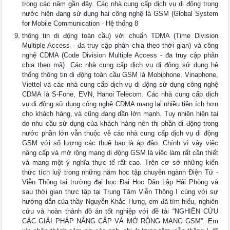
trong các năm gần đây. Các nhà cung cấp dịch vụ di động trong
nước hiện đang sử dụng hai công nghệ là GSM (Global System
for Mobile Communication - Hệ thống 8
thông tin di động toàn cầu) với chuẩn TDMA (Time Division
Multiple Access - đa truy cập phân chia theo thời gian) và công
nghệ CDMA (Code Division Multiple Access - đa truy cập phân
chia theo mã). Các nhà cung cấp dịch vụ di động sử dụng hệ
thống thông tin di động toàn cầu GSM là Mobiphone, Vinaphone,
Viettel và các nhà cung cấp dịch vụ di động sử dụng công nghệ
CDMA là S-Fone, EVN, Hanoi Telecom. Các nhà cung cấp dịch
vụ di động sử dụng công nghệ CDMA mang lại nhiều tiện ích hơn
cho khách hàng, và cũng đang dần lớn mạnh. Tuy nhiên hiện tại
do nhu cầu sử dụng của khách hàng nên thị phần di động trong
nước phần lớn vẫn thuộc về các nhà cung cấp dịch vụ di động
GSM với số lượng các thuê bao là áp đảo. Chính vì vậy việc
nâng cấp và mở rộng mạng di động GSM là việc làm rất cần thiết
và mang một ý nghĩa thực tế rất cao. Trên cơ sở những kiến
thức tích luỹ trong những năm học tập chuyên ngành Điện Tử -
Viễn Thông tại trường đại học Đại Học Dân Lập Hải Phòng và
sau thời gian thực tập tại Trung Tâm Viễn Thông I cùng với sự
hướng dẫn của thầy Nguyễn Khắc Hưng, em đã tìm hiểu, nghiên
cứu và hoàn thành đồ án tốt nghiệp với đề tài “NGHIÊN CỨU
CÁC GIẢI PHÁP NÂNG CẤP VÀ MỞ RỘNG MẠNG GSM”. Em