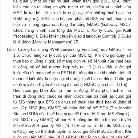
và quản lý một số các bộ điều khiển trạm gốc BSC. MSC thực
hiện các chức năng chuyển mạch chính, nhiệm vụ chính của
MSC là tạo kết nối và xử lý cuộc gọi đến những thuê bao của
GSM, một mặt MSC giao tiếp với phân hệ BSS và mặt khác giao
tiếp với mạng ngoài qua tổng đài cổng GMSC (Gateway MSC).
Chức năng chính của tổng đài MSC:  Xử lý cuộc gọi (Call
Processing)  Điều khiển chuyển giao (Handover Control)  Quản
lý di động (Mobility Management) 15
 Tương tác mạng IWF(Interworking Function): qua GMSC Hình
1.5: Chức năng xử lý cuộc gọi của MSC (1): Khi chủ gọi quay số
thuê bao di động bị gọi, số mạng dịch vụ số liên kết của thuê bao
di động, sẽ có hai trường hợp xảy ra :  (1.a) – Nếu cuộc gọi
khởi đầu từ mạng cố định PSTN thì tổng đài sau khi phân tích số
thoại sẽ biết đây là cuộc gọi cho một thuê bao di động. Cuộc gọi
sẽ được định tuyến đến tổng đài cổng GMSC gần nhất.  (1.b) –
Nếu cuộc gọi khởi đầu từ trạm di động, MSC phụ trách ô mà
trạm di động trực thuộc sẽ nhận được bản tin thiết lập cuộc gọi
từ MS thông qua BTS có chứa số thoại của thuê bao di động bị
gọi. (2): MSC (hay GMSC) sẽ phân tích số MSISDN (The Mobile
Station ISDN) của thuê bao bị gọi để tìm ra HLR nơi MS đăng ký.
(3): MSC (hay GMSC) sẽ hỏi HLR thông tin để có thể định tuyến
đến MSC/VLR quản lý MS. (4): HLR sẽ trả lời, khi đó MSC (hay
GMSC) này có thể định tuyến lại cuộc gọi đến MSC cần thiết. Khi
cuộc gọi đến MSC này, VLR sẽ biết chi tiết hơn về vị trí của MS.