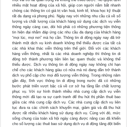
nhiều mặt hoạt động của xã hội, giúp con người nắm bắt nhanh
chóng các thông tin có giá trị văn hoá, kinh tế, khoa học kỹ thuật
rất đa dạng và phong phú. Ngày nay với những nhu cầu cả về số
lượng và chất lượng của khách hàng sử dụng các dịch vụ viễn
thông ngày càng cao, đòi hỏi phải có những phương tiện thông
tin hiện đại nhằm đáp ứng các nhu cầu đa dạng của khách hàng
“mọi lúc, mọi nơi” mà họ cần. Thông tin di động ngày nay đã trở
thành một dịch vụ kinh doanh không thể thiếu được của tất cả
các nhà khai thác viễn thông trên thế giới. Đối với các khách
hàng viễn thông, nhất là các nhà doanh nghiệp thì thông tin di
động trở thành phương tiện liên lạc quen thuộc và không thể
thiếu được. Dịch vụ thông tin di động ngày nay không chỉ hạn
chế cho các khách hàng giàu có nữa mà nó đang dần trở thành
dịch vụ phổ cập cho mọi đối tượng viễn thông. Trong những năm
gần đây, lĩnh vực thông tin di động trong nước đã có những
bước phát triển vượt bậc cả về cơ sở hạ tầng lẫn chất lượng
phục vụ. Với sự hình thành nhiều nhà cung cấp dịch vụ viễn
thông mới đã tạo ra sự cạnh tranh để thu hút thị phần thuê bao
giữa các nhà cung cấp dịch vụ. Các nhà cung cấp dịch vụ liên
tục đưa ra các chính sách khuyến mại, giảm giá và đã thu hút
được rất nhiều khách hàng sử dụng dịch vụ. Cùng với đó, mức
sống chung của toàn xã hội ngày càng được nâng cao đã khiến
cho số lượng các thuê bao sử dụng dịch vụ di động tăng đột biến