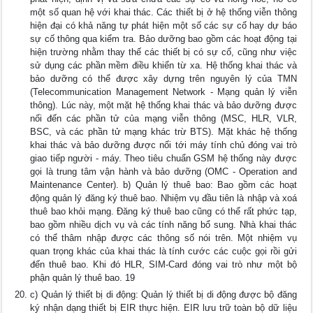
một số quan hệ với khai thác. Các thiết bị ở hệ thống viễn thông
hiện đại có khả năng tự phát hiện một số các sự cố hay dự báo
sự cố thông qua kiểm tra. Bảo dưỡng bao gồm các hoạt động tại
hiện trường nhằm thay thế các thiết bị có sự cố, cũng như việc
sử dụng các phần mềm điều khiển từ xa. Hệ thống khai thác và
bảo dưỡng có thể được xây dựng trên nguyên lý của TMN
(Telecommunication Management Network - Mạng quản lý viễn
thông). Lúc này, một mặt hệ thống khai thác và bảo dưỡng được
nối đến các phần tử của mạng viễn thông (MSC, HLR, VLR,
BSC, và các phần tử mạng khác trừ BTS). Mặt khác hệ thống
khai thác và bảo dưỡng được nối tới máy tính chủ đóng vai trò
giao tiếp người - máy. Theo tiêu chuẩn GSM hệ thống này được
gọi là trung tâm vận hành và bảo dưỡng (OMC - Operation and
Maintenance Center). b) Quản lý thuê bao: Bao gồm các hoạt
động quản lý đăng ký thuê bao. Nhiệm vụ đầu tiên là nhập và xoá
thuê bao khỏi mạng. Đăng ký thuê bao cũng có thể rất phức tạp,
bao gồm nhiều dịch vụ và các tính năng bổ sung. Nhà khai thác
có thể thâm nhập được các thông số nói trên. Một nhiệm vụ
quan trọng khác của khai thác là tính cước các cuộc gọi rồi gửi
đến thuê bao. Khi đó HLR, SIM-Card đóng vai trò như một bộ
phận quản lý thuê bao. 19
c) Quản lý thiết bị di động: Quản lý thiết bị di động được bộ đăng
ký nhận dạng thiết bị EIR thực hiện. EIR lưu trữ toàn bộ dữ liệu