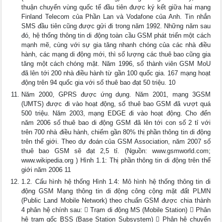
thuận chuyển vùng quốc tế đầu tiên được ký kết giữa hai mạng
Finland Telecom của Phần Lan và Vodafone của Anh. Tin nhắn
SMS đầu tiên cũng được gửi đi trong năm 1992. Những năm sau
đó, hệ thống thông tin di động toàn cầu GSM phát triển một cách
mạnh mẽ, cùng với sự gia tăng nhanh chóng của các nhà điều
hành, các mạng di động mới, thì số lượng các thuê bao cũng gia
tăng một cách chóng mặt. Năm 1996, số thành viên GSM MoU
đã lên tới 200 nhà điều hành từ gần 100 quốc gia. 167 mạng hoạt
động trên 94 quốc gia với số thuê bao đạt 50 triệu. 10
Năm 2000, GPRS được ứng dụng. Năm 2001, mạng 3GSM
(UMTS) được đi vào hoạt động, số thuê bao GSM đã vượt quá
500 triệu. Năm 2003, mạng EDGE đi vào hoạt động. Cho đến
năm 2006 số thuê bao di động GSM đã lên tới con số 2 tỉ với
trên 700 nhà điều hành, chiếm gần 80% thị phần thông tin di động
trên thế giới. Theo dự đoán của GSM Association, năm 2007 số
thuê bao GSM sẽ đạt 2,5 tỉ. (Nguồn: www.gsmworld.com;
www.wikipedia.org ) Hình 1.1: Thị phần thông tin di động trên thế
giới năm 2006 11
1.2. Cấu hình hệ thống Hình 1.4: Mô hình hệ thống thông tin di
động GSM Mạng thông tin di động công cộng mặt đất PLMN
(Public Land Mobile Network) theo chuẩn GSM được chia thành
4 phân hệ chính sau:  Trạm di động MS (Mobile Station)  Phân
hệ trạm gốc BSS (Base Station Subsystem)  Phân hệ chuyển