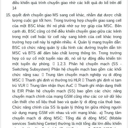
điều khiển quá trình chuyển giao nhờ các kết quả đo kể trên để
14
quyết định chuyển giao MS sang cell khác, nhằm đạt được chất
lượng cuộc gọi tốt hơn. Trong trường hợp chuyển giao sang cell
của một BSC khác thì nó phải nhờ sự trợ giúp của MSC. Bên
cạnh đó, BSC cũng có thể điều khiển chuyển giao giữa các kênh
trong một cell hoặc từ cell này sang kênh của cell khác trong
trường hợp cell này bị nghẽn nhiều. 4. Quản lý mạng truyền dẫn:
BSC có chức năng quản lý cấu hình các đường truyền dẫn tới
MSC và BTS để đảm bảo chất lượng thông tin. Trong trường
hợp có sự cố một tuyến nào đó, nó sẽ tự động điều khiển tới
một tuyến dự phòng.  1.2.3. Phân hệ chuyển mạch (SS -
Switching Subsystem) Phân hệ chuyển mạch bao gồm các khối
chức năng sau:  Trung tâm chuyển mạch nghiệp vụ di động
MSC  Thanh ghi định vị thường trú HLR  Thanh ghi định vị tạm
trú VLR  Trung tâm nhận thực AuC  Thanh ghi nhận dạng thiết
bị EIR Phân hệ chuyển mạch (SS) bao gồm các chức năng
chuyển mạch chính của mạng GSM cũng như các cơ sở dữ liệu
cần thiết cho số liệu thuê bao và quản lý di động của thuê bao.
Chức năng chính của SS là quản lý thông tin giữa những người
sử dụng mạng GSM với nhau và với mạng khác. a) Trung tâm
chuyển mạch di động MSC: Tổng đài di động MSC (Mobile
services Switching Center) thường là một tổng đài lớn điều khiển