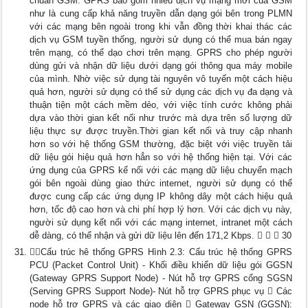
chuẩn GSM. GPRS bao gồm nhiều dịch vụ mạng mới của GSM
như là cung cấp khả năng truyền dẫn dạng gói bên trong PLMN
với các mạng bên ngoài trong khi vẫn đồng thời khai thác các
dịch vụ GSM tuyền thống, người sử dụng có thể mua bán ngay
trên mạng, có thể dạo chơi trên mạng. GPRS cho phép người
dùng gửi và nhận dữ liệu dưới dạng gói thông qua máy mobile
của mình. Nhờ việc sử dụng tài nguyên vô tuyến một cách hiệu
quả hơn, người sử dụng có thể sử dụng các dịch vụ đa dạng và
thuận tiện một cách mềm dẻo, với việc tính cước không phải
dựa vào thời gian kết nối như trước mà dựa trên số lượng dữ
liệu thực sự được truyền.Thời gian kết nối và truy cập nhanh
hơn so với hệ thống GSM thường, đặc biệt với việc truyền tải
dữ liệu gói hiệu quả hơn hẳn so với hệ thống hiện tại. Với các
ứng dụng của GPRS kế nối với các mạng dữ liệu chuyển mạch
gói bên ngoài dùng giao thức internet, người sử dụng có thể
được cung cấp các ứng dụng IP không dây một cách hiệu quả
hơn, tốc độ cao hơn và chi phí hợp lý hơn. Với các dịch vụ này,
người sử dụng kết nối với các mạng internet, intranet một cách
dễ dàng, có thể nhận và gửi dữ liệu lên đến 171,2 Kbps.    30
Cấu trúc hê thống GPRS Hình 2.3: Cấu trúc hệ thống GPRS
PCU (Packet Control Unit) - Khối điều khiển dữ liệu gói GGSN
(Gateway GPRS Support Node) - Nút hỗ trợ GPRS cổng SGSN
(Serving GPRS Support Node)- Nút hỗ trợ GPRS phục vụ  Các
node hỗ trợ GPRS và các giao diện  Gateway GSN (GGSN):