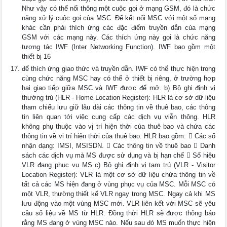
Như vậy có thể nối thông một cuộc gọi ở mạng GSM, đó là chức
năng xử lý cuộc gọi của MSC. Để kết nối MSC với một số mạng
khác cần phải thích ứng các đặc điểm truyền dẫn của mạng
GSM với các mạng này. Các thích ứng này gọi là chức năng
tương tác IWF (Inter Networking Function). IWF bao gồm một
thiết bị 16
để thích ứng giao thức và truyền dẫn. IWF có thể thực hiện trong
cùng chức năng MSC hay có thể ở thiết bị riêng, ở trường hợp
hai giao tiếp giữa MSC và IWF được để mở. b) Bộ ghi định vị
thường trú (HLR - Home Location Register): HLR là cơ sở dữ liệu
tham chiếu lưu giữ lâu dài các thông tin về thuê bao, các thông
tin liên quan tới việc cung cấp các dịch vụ viễn thông. HLR
không phụ thuộc vào vị trí hiện thời của thuê bao và chứa các
thông tin về vị trí hiện thời của thuê bao. HLR bao gồm:  Các số
nhận dạng: IMSI, MSISDN.  Các thông tin về thuê bao  Danh
sách các dịch vụ mà MS được sử dụng và bị hạn chế  Số hiệu
VLR đang phục vụ MS c) Bộ ghi định vị tạm trú (VLR - Visitor
Location Register): VLR là một cơ sở dữ liệu chứa thông tin về
tất cả các MS hiện đang ở vùng phục vụ của MSC. Mỗi MSC có
một VLR, thường thiết kế VLR ngay trong MSC. Ngay cả khi MS
lưu động vào một vùng MSC mới. VLR liên kết với MSC sẽ yêu
cầu số liệu về MS từ HLR. Đồng thời HLR sẽ được thông báo
rằng MS đang ở vùng MSC nào. Nếu sau đó MS muốn thực hiện