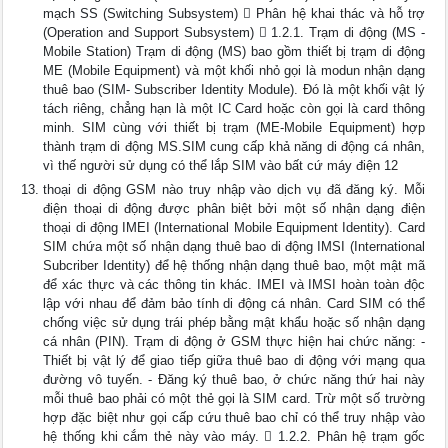
mạch SS (Switching Subsystem)  Phân hệ khai thác và hỗ trợ
(Operation and Support Subsystem)  1.2.1. Trạm di động (MS -
Mobile Station) Trạm di động (MS) bao gồm thiết bị trạm di động
ME (Mobile Equipment) và một khối nhỏ gọi là modun nhận dạng
thuê bao (SIM- Subscriber Identity Module). Đó là một khối vật lý
tách riêng, chẳng hạn là một IC Card hoặc còn gọi là card thông
minh. SIM cùng với thiết bị trạm (ME-Mobile Equipment) hợp
thành trạm di động MS.SIM cung cấp khả năng di động cá nhân,
vì thế người sử dụng có thể lắp SIM vào bất cứ máy điện 12
thoại di động GSM nào truy nhập vào dịch vụ đã đăng ký. Mỗi
điện thoại di động được phân biệt bởi một số nhận dạng điện
thoại di động IMEI (International Mobile Equipment Identity). Card
SIM chứa một số nhận dạng thuê bao di động IMSI (International
Subcriber Identity) để hệ thống nhận dạng thuê bao, một mật mã
để xác thực và các thông tin khác. IMEI và IMSI hoàn toàn độc
lập với nhau để đảm bảo tính di động cá nhân. Card SIM có thể
chống việc sử dụng trái phép bằng mật khẩu hoặc số nhận dạng
cá nhân (PIN). Trạm di động ở GSM thực hiện hai chức năng: -
Thiết bị vật lý để giao tiếp giữa thuê bao di động với mạng qua
đường vô tuyến. - Đăng ký thuê bao, ở chức năng thứ hai này
mỗi thuê bao phải có một thẻ gọi là SIM card. Trừ một số trường
hợp đặc biệt như gọi cấp cứu thuê bao chỉ có thể truy nhập vào
hệ thống khi cắm thẻ này vào máy.  1.2.2. Phân hệ trạm gốc