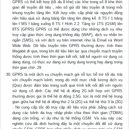
GPRS có thể kết hợp (tối đa 8 khe) các khe trong số 8 khe thời
gian để truyền dữ liệu , nên số gói dữ liệu truyền đi trong mỗi
khung truyền tăng lên .Kết hợp việc cấp phát tài nguyên động
nên hiệu quả sử dụng băng tần tăng lên đáng kể. 8 TS f 1 băng
lên f MS f băng xuống 8 TS f Hình 2.2: Tăng từ 1TS (GSM) lên
8TS (GPRS) GPRS có thể được dùng cho những dịch vụ như
truy cập giao thức ứng dụng không dây (WAP), dịch vụ nhắn tin
ngắn (SMS), và với dịch vụ trên internet như là Email và Word
Wide Web. Dữ liệu truyền trên GPRS thường được tính theo
Megabit đi qua, trong khi dữ liệu liên lạc qua chuyển mạch truyền
thống được tính theo thời gian kết nối, bất kể người sử dụng có
đang dùng, có thực sự đang sử dụng dung lượng hay đang trong
thời gian chờ. 29
GPRS là một dịch vụ chuyển mạch gói nỗ lực hỗ trợ tối đa, trái
với chuyển mạch kênh, trong đó một mực chất lượng dịch vụ
(Qos) được đảm bảo trong suốt quá trình kết nối đối với người
sử dụng cố định. Các thế hệ di động 2G kết hợp với GPRS
thường được gọi là thế hệ di động 2,5G, tức là một thế hệ trung
gian giữa hai thế hệ di động thứ 2 là (2G) và thế hệ thứ 3 là (3G)
. Nó cung cấp tốc độ truy cập dữ liệu vừa phải ,bằng cách sử
dụng các kênh đa truy nhập phân chia theo thời gian (TDMA)
đang còn trống, ví dụ như là hệ thống GSM. Và sau này các
nghiên cứu đã định hướng đây là một chuyển đổi để sử dụng