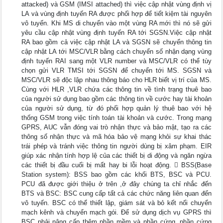
attacked) và GSM (IMSI attached) thì việc cập nhật vùng định vị
LA và vùng định tuyến RA được phối hợp để tiết kiệm tài nguyên
vô tuyến. Khi MS di chuyển vào một vùng RA mới thì nó sẽ gửi
yêu cầu cập nhật vùng định tuyến RA tới SGSN.Việc cập nhật
RA bao gồm cả việc cập nhật LA và SGSN sẽ chuyển thông tin
cập nhật LA tới MSC/VLR bằng cách chuyển số nhận dạng vùng
định tuyến RAI sang một VLR number và MSC/VLR có thể tùy
chọn gửi VLR TMSI tới SGSN để chuyển tới MS. SGSN và
MSC/VLR sẽ độc lập nhau thông báo cho HLR biết vị trí của MS.
Cùng với HLR ,VLR chứa các thông tin về tình trạng thuê bao
của người sử dụng bao gồm các thông tin về cước hay tài khoản
của người sử dụng, từ đó phối hợp quản lý thuê bao với hệ
thống GSM trong việc tính toán tài khoản và cước. Trong mạng
GPRS, AUC vẫn đóng vai trò nhận thực và bảo mật, tạo ra các
thông số nhận thực và mã hóa bảo vệ mạng khỏi sự khai thác
trái phép và tránh việc thông tin người dùng bị xâm phạm. EIR
giúp xác nhận tính hợp lệ của các thiết bị di động và ngăn ngừa
các thiết bị đầu cuối bị mất hay bi lỗi hoạt động.  BSS(Base
Station system): BSS bao gồm các khối BTS, BSC và PCU.
PCU đã được giới thiệu ở trên ,ở đây chúng ta chỉ nhắc đến
BTS và BSC: BSC cung cấp tất cả các chức năng liên quan đến
vô tuyến. BSC có thể thiết lập, giám sát và bỏ kết nối chuyển
mạch kênh và chuyển mạch gói. Để sử dụng dịch vụ GPRS thì
BSC phải nâng cấp thêm phần mềm và phần cứng, phần cứng