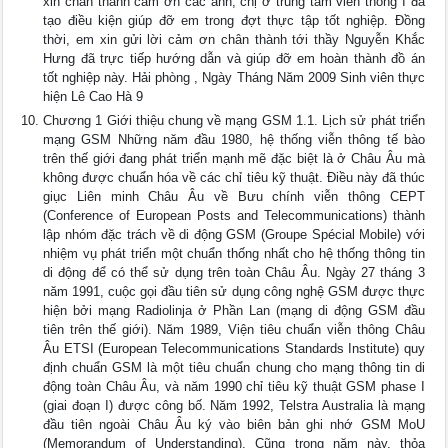
xin chân thành cảm ơn các anh, chị ở trung tâm viễn thông I đã
tạo điều kiện giúp đỡ em trong đợt thực tập tốt nghiệp. Đồng
thời, em xin gửi lời cảm ơn chân thành tới thầy Nguyễn Khắc
Hưng đã trực tiếp hướng dẫn và giúp đỡ em hoàn thành đồ án
tốt nghiệp này. Hải phòng , Ngày Tháng Năm 2009 Sinh viên thực
hiện Lê Cao Hà 9
Chương 1 Giới thiệu chung về mạng GSM 1.1. Lịch sử phát triển
mạng GSM Những năm đầu 1980, hệ thống viễn thông tế bào
trên thế giới đang phát triển mạnh mẽ đặc biệt là ở Châu Âu mà
không được chuẩn hóa về các chỉ tiêu kỹ thuật. Điều này đã thúc
giục Liên minh Châu Âu về Bưu chính viễn thông CEPT
(Conference of European Posts and Telecommunications) thành
lập nhóm đặc trách về di động GSM (Groupe Spécial Mobile) với
nhiệm vụ phát triển một chuẩn thống nhất cho hệ thống thông tin
di động để có thể sử dụng trên toàn Châu Âu. Ngày 27 tháng 3
năm 1991, cuộc gọi đầu tiên sử dụng công nghệ GSM được thực
hiện bởi mạng Radiolinja ở Phần Lan (mạng di động GSM đầu
tiên trên thế giới). Năm 1989, Viện tiêu chuẩn viễn thông Châu
Âu ETSI (European Telecommunications Standards Institute) quy
định chuẩn GSM là một tiêu chuẩn chung cho mạng thông tin di
động toàn Châu Âu, và năm 1990 chỉ tiêu kỹ thuật GSM phase I
(giai đoạn I) được công bố. Năm 1992, Telstra Australia là mạng
đầu tiên ngoài Châu Âu ký vào biên bản ghi nhớ GSM MoU
(Memorandum of Understanding). Cũng trong năm này, thỏa