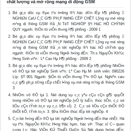
chất lượng và mở rộng mạng di động GSM
Bé gi¸o dôc vµ ®µo t¹o tr•êng ®¹i häc d©n lËp h¶i phßng 
NGHI£N CøU C¸C GI¶I PH¸P N¢NG CÊP CHÊT L¦îng vµ më réng
m¹ng di ®éng GSM ®å ¸N TèT NGHIÖP §¹I HäC HÖ CHÝNH
QUY ngµnh: ®iÖn tö viÔn th«ng H¶i phßng - 2009 1
Bé gi¸o dôc vµ ®µo t¹o tr•êng ®¹i häc d©n lËp h¶i phßng 
NGHI£N CøU C¸C GI¶I PH¸P N¢NG CÊP CHÊT L¦îng vµ më réng
m¹ng di ®éng GSM ®å ¸n tèt nghiÖp ®¹i häc hÖ chÝnh quy
ngµnh: ®iÖn tö viÔn th«ng Ng•êi h•íng dÉn: Th.s NguyÔn Kh¾c
H•ng Sinh viªn : Lª Cao Hµ H¶i phßng - 2009 2
Bé gi¸o dôc vµ ®µo t¹o tr•êng ®¹i häc d©n lËp h¶i phßng NhiÖm
vô ®Ò tµi tèt nghiÖp Sinh viªn: Lª Cao Hµ M· sinh viên: 090226
Líp: §T 901 Ngµnh: §iÖn tö viÔn th«ng Tªn ®Ò tµi: Nghiªn cøu
c¸c gi¶i ph¸p n©ng cÊp chÊt l•îng vµ më réng m¹ng di ®éng GSM
3
NhiÖm vô ®Ò tµi 1. Néi dung vµ c¸c yªu cÇu cÇn gi¶i quyÕt
trong nhiÖm vô ®Ò tµi tèt nghiÖp (vÒ lý luËn, thùc tiÔn, c¸c sè
liÖu cÇn tÝnh to¸n vµ c¸c b¶n vÏ). 2. C¸c sè liÖu cÇn thiÕt ®Ó
thiÕt kÕ, tÝnh to¸n. 3. §Þa ®iÓm thùc tËp tèt nghiÖp. 4
C¸n bé h•íng dÉn ®Ò tµi tèt nghiÖp Ng•êi h•íng dÉn thø nhÊt: Hä
vµ tªn: NguyÔn Kh¾c H•ng Häc hµm, häc vÞ: Thạc sĩ C¬ quan
c«ng t¸c: Häc ViÖn KÜ ThuËt Qu©n Sù Néi dung h•íng dÉn: