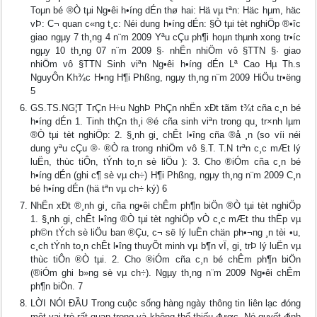
Toµn bé ®Ò tµi Ng•êi h•íng dÉn thø hai: Hä vµ tªn: Häc hµm, häc
vÞ: C¬ quan c«ng t¸c: Néi dung h•íng dÉn: §Ò tµi tèt nghiÖp ®•îc
giao ngµy 7 th¸ng 4 n¨m 2009 Yªu cÇu ph¶i hoµn thµnh xong tr•íc
ngµy 10 th¸ng 07 n¨m 2009 §· nhËn nhiÖm vô §TTN §· giao
nhiÖm vô §TTN Sinh viªn Ng•êi h•íng dÉn Lª Cao Hµ Th.s
NguyÔn Kh¾c H•ng H¶i Phßng, ngµy th¸ng n¨m 2009 HiÖu tr•ëng
5
GS.TS.NG¦T TrÇn H÷u NghÞ PhÇn nhËn xÐt tãm t¾t cña c¸n bé
h•íng dÉn 1. Tinh thÇn th¸i ®é cña sinh viªn trong qu¸ tr×nh lµm
®Ò tµi tèt nghiÖp: 2. §¸nh gi¸ chÊt l•îng cña ®å ¸n (so víi néi
dung yªu cÇu ®· ®Ò ra trong nhiÖm vô §.T. T.N trªn c¸c mÆt lý
luËn, thùc tiÔn, tÝnh to¸n sè liÖu ): 3. Cho ®iÓm cña c¸n bé
h•íng dÉn (ghi c¶ sè vµ ch÷) H¶i Phßng, ngµy th¸ng n¨m 2009 C¸n
bé h•íng dÉn (hä tªn vµ ch÷ ký) 6
NhËn xÐt ®¸nh gi¸ cña ng•êi chÊm ph¶n biÖn ®Ò tµi tèt nghiÖp
1. §¸nh gi¸ chÊt l•îng ®Ò tµi tèt nghiÖp vÒ c¸c mÆt thu thËp vµ
ph©n tÝch sè liÖu ban ®Çu, c¬ së lý luËn chän ph•¬ng ¸n tèi •u,
c¸ch tÝnh to¸n chÊt l•îng thuyÕt minh vµ b¶n vÏ, gi¸ trÞ lý luËn vµ
thùc tiÔn ®Ò tµi. 2. Cho ®iÓm cña c¸n bé chÊm ph¶n biÖn
(®iÓm ghi b»ng sè vµ ch÷). Ngµy th¸ng n¨m 2009 Ng•êi chÊm
ph¶n biÖn. 7
LỜI NÓI ĐẦU Trong cuộc sống hàng ngày thông tin liên lạc đóng
một vai trò rất quan trọng và không thể thiếu được. Nó quyết định