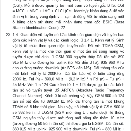
(CGI). Mỗi ô được quản lý bởi một trạm vô tuyến gốc BTS. CGI
= MCC + MNC + LAC + CI CI (Cell Identity): Nhận dạng ô để xác
định vị trí trong vùng định vị. Trạm di động MS tự nhận dạng một
ô bằng cách sử dụng mã nhận dạng trạm gốc BSIC (Base
Station Identification Code). 22
1.4. Giao diện vô tuyến số Các kênh của giao diện vô tuyến bao
gồm các kênh vật lý và các kênh logic.  1.4.1. Kênh vật lý Kênh
vật lý tổ chức theo quan niệm truyền dẫn. Đối với TDMA GSM,
kênh vật lý là một khe thời gian ở một tần số sóng mang vô
tuyến được chỉ định.  GSM 900 nguyên thủy Dải tần số: 890
915 MHz cho đường lên uplink (từ MS đến BTS). 935 960 MHz
cho đường xuống downlink (từ BTS đến MS). Dải thông tần của
một kênh vật lý là 200KHz. Dải tần bảo vệ ở biên cũng rộng
200KHz. Ful (n) = 890,0 MHz + (0,2 MHz) * n Fdl (n) = Ful (n) +
45 MHz Với 1 n 124 Các kênh từ 1 ÷ 124 được gọi là các kênh
tần số vô tuyến tuyệt đối ARFCN (Absolute Radio Frequency
Channel Number). Kênh 0 là dải phòng vệ. Vậy GSM 900 có 124
tần số bắt đầu từ 890,2MHz. Mỗi dải thông tần là một khung
TDMA có 8 khe thời gian. Như vậy, số kênh vật lý ở GSM 900 là
sẽ 992 kênh.  EGSM (GSM mở rộng E : extended) Hệ thống
GSM nguyên thủy được mở rộng mỗi bằng tần thêm 10 MHz
(tương đương 50 kênh tần số) thì được gọi là EGSM: Dải tần số:
880 915 MHz uplink. 925 960 MHz downlink. Ful (n) = 880 MHz +