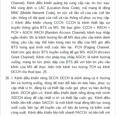
Channel): Kênh điều khiển quảng bá cung cấp các tin tức sau:
Mã vùng định vị LAC (Location Area Code), mã mạng di động
MNC (Mobile Network Code), tin tức về tần số của các cell lân
cận, thông số dải quạt của cell và các thông số phục vụ truy cập.
 Kênh điều khiển chung CCCH: CCCH là kênh thiết lập sự
truyền thông giữa BTS và MS. Nó bao gồm: CCCH = RACH +
PCH + AGCH. RACH (Random Access Channel), kênh truy nhập
ngẫu nhiên. Đó là kênh hướng lên để MS đưa yêu cầu kênh dành
riêng, yêu cầu này thể hiện trong bản tin đầu của MS gửi đến
BTS trong quá trình một cuộc liên lạc. PCH (Paging Channel,
kênh tìm gọi) được BTS truyền xuống để gọi MS. AGCH (Access
Grant Channel): Kênh cho phép truy nhập AGCH, là kênh hướng
xuống, mang tin tức phúc đáp của BTS đối với bản tin yêu cầu
kênh của MS để thực hiện một kênh lưu lượng TCH và kênh
DCCH cho thuê bao. 25
 Kênh điều khiển riêng DCCH: DCCH là kênh dùng cả ở hướng
lên và hướng xuống, dùng để trao đổi bản tin báo hiệu, phục vụ
cập nhật vị trí, đăng ký và thiết lập cuộc gọi, phục vụ bảo dưỡng
kênh. DCCH gồm có: Kênh điều khiển dành riêng đứng một mình
SDCCH dùng để cập nhật vị trí và thiết lập cuộc gọi. Kênh điều
khiển liên kết chậm SACCH, là một kênh hoạt động liên tục trong
suốt cuộc liên lạc để truyền các số liệu đo lường và kiểm soát
công suất. Kênh điều khiển liên kết nhanh FACCH, nó liên kết với