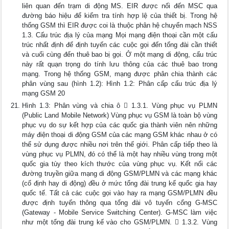
liên quan đến trạm di động MS. EIR được nối đến MSC qua
đường báo hiệu để kiểm tra tính hợp lệ của thiết bị. Trong hệ
thống GSM thì EIR được coi là thuộc phân hệ chuyển mạch NSS
1.3. Cấu trúc địa lý của mạng Mọi mạng điện thoại cần một cấu
trúc nhất định để định tuyến các cuộc gọi đến tổng đài cần thiết
và cuối cùng đến thuê bao bị gọi. Ở một mạng di động, cấu trúc
này rất quạn trọng do tính lưu thông của các thuê bao trong
mạng. Trong hệ thống GSM, mạng được phân chia thành các
phân vùng sau (hình 1.2): Hình 1.2: Phân cấp cấu trúc địa lý
mạng GSM 20
Hình 1.3: Phân vùng và chia ô  1.3.1. Vùng phục vụ PLMN
(Public Land Mobile Network) Vùng phục vụ GSM là toàn bộ vùng
phục vụ do sự kết hợp của các quốc gia thành viên nên những
máy điện thoại di động GSM của các mạng GSM khác nhau ở có
thể sử dụng được nhiều nơi trên thế giới. Phân cấp tiếp theo là
vùng phục vụ PLMN, đó có thể là một hay nhiều vùng trong một
quốc gia tùy theo kích thước của vùng phục vụ. Kết nối các
đường truyền giữa mạng di động GSM/PLMN và các mạng khác
(cố định hay di động) đều ở mức tổng đài trung kế quốc gia hay
quốc tế. Tất cả các cuộc gọi vào hay ra mạng GSM/PLMN đều
được định tuyến thông qua tổng đài vô tuyến cổng G-MSC
(Gateway - Mobile Service Switching Center). G-MSC làm việc
như một tổng đài trung kế vào cho GSM/PLMN.  1.3.2. Vùng