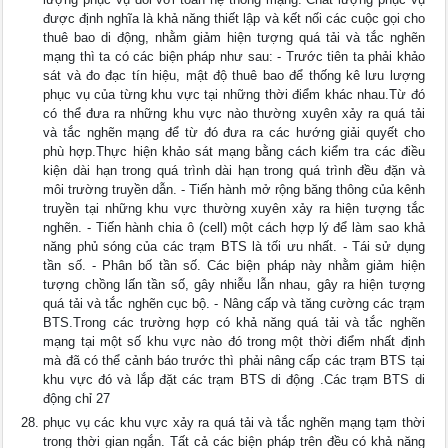
được định nghĩa là khả năng thiết lập và kết nối các cuộc gọi cho
thuê bao di động, nhằm giảm hiện tượng quá tải và tắc nghẽn
mạng thì ta có các biện pháp như sau: - Trước tiên ta phải khảo
sát và đo đạc tín hiệu, mật độ thuê bao để thống kê lưu lượng
phục vụ của từng khu vực tại những thời điểm khác nhau.Từ đó
có thể đưa ra những khu vực nào thường xuyên xảy ra quá tải
và tắc nghẽn mạng để từ đó đưa ra các hướng giải quyết cho
phù hợp.Thực hiện khảo sát mạng bằng cách kiểm tra các điều
kiện dài hạn trong quá trình dài hạn trong quá trình đều đặn và
môi trường truyền dẫn. - Tiến hành mở rộng băng thông của kênh
truyền tại những khu vực thường xuyên xảy ra hiện tượng tắc
nghẽn. - Tiến hành chia ô (cell) một cách hợp lý để làm sao khả
năng phủ sóng của các trạm BTS là tối ưu nhất. - Tái sử dụng
tần số. - Phân bố tần số. Các biện pháp này nhằm giảm hiện
tượng chồng lấn tần số, gây nhiễu lẫn nhau, gây ra hiện tượng
quá tải và tắc nghẽn cục bộ. - Nâng cấp và tăng cường các trạm
BTS.Trong các trường hợp có khả năng quá tải và tắc nghẽn
mạng tại một số khu vực nào đó trong một thời điểm nhất định
mà đã có thể cảnh báo trước thì phải nâng cấp các trạm BTS tại
khu vực đó và lắp đặt các trạm BTS di động .Các trạm BTS di
động chỉ 27
phục vụ các khu vực xảy ra quá tải và tắc nghẽn mạng tạm thời
trong thời gian ngắn. Tất cả các biện pháp trên đều có khả năng