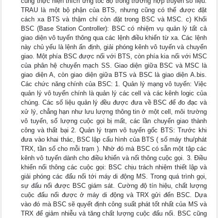
cũng thực hiện thích ứng tốc độ trong trường hợp truyền số liệu.
TRAU là một bộ phận của BTS, nhưng cũng có thể được đặt
cách xa BTS và thậm chí còn đặt trong BSC và MSC. c) Khối
BSC (Base Station Controller): BSC có nhiệm vụ quản lý tất cả
giao diện vô tuyến thông qua các lệnh điều khiển từ xa. Các lệnh
này chủ yếu là lệnh ấn định, giải phóng kênh vô tuyến và chuyển
giao. Một phía BSC được nối với BTS, còn phía kia nối với MSC
của phân hệ chuyển mạch SS. Giao diện giữa BSC và MSC là
giao diện A, còn giao diện giữa BTS và BSC là giao diện A.bis.
Các chức năng chính của BSC: 1. Quản lý mạng vô tuyến: Việc
quản lý vô tuyến chính là quản lý các cell và các kênh logic của
chúng. Các số liệu quản lý đều được đưa về BSC để đo đạc và
xử lý, chẳng hạn như lưu lượng thông tin ở một cell, môi trường
vô tuyến, số lượng cuộc gọi bị mất, các lần chuyển giao thành
công và thất bại 2. Quản lý trạm vô tuyến gốc BTS: Trước khi
đưa vào khai thác, BSC lập cấu hình của BTS ( số máy thu/phát
TRX, tần số cho mỗi trạm ). Nhờ đó mà BSC có sẵn một tập các
kênh vô tuyến dành cho điều khiển và nối thông cuộc gọi. 3. Điều
khiển nối thông các cuộc gọi: BSC chịu trách nhiệm thiết lập và
giải phóng các đấu nối tới máy di động MS. Trong quá trình gọi,
sự đấu nối được BSC giám sát. Cường độ tín hiệu, chất lượng
cuộc đấu nối được ở máy di động và TRX gửi đến BSC. Dựa
vào đó mà BSC sẽ quyết định công suất phát tốt nhất của MS và
TRX để giảm nhiễu và tăng chất lượng cuộc đấu nối. BSC cũng