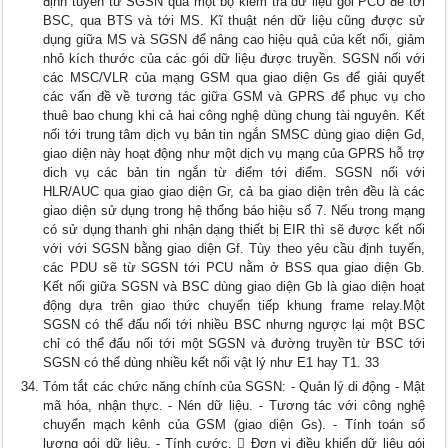
định tuyến từ SGSN qua một bộ kiểm tra dữ liệu gói PCU để tới
BSC, qua BTS và tới MS. Kĩ thuật nén dữ liệu cũng được sử
dụng giữa MS và SGSN để nâng cao hiệu quả của kết nối, giảm
nhỏ kích thước của các gói dữ liệu được truyền. SGSN nối với
các MSC/VLR của mạng GSM qua giao diện Gs để giải quyết
các vấn đề về tương tác giữa GSM và GPRS để phục vụ cho
thuê bao chung khi cả hai công nghệ dùng chung tài nguyên. Kết
nối tới trung tâm dịch vụ bản tin ngắn SMSC dùng giao diện Gd,
giao diện này hoạt động như một dịch vụ mạng của GPRS hỗ trợ
dich vụ các bản tin ngắn từ điểm tới điểm. SGSN nối với
HLR/AUC qua giao giao diện Gr, cả ba giao diện trên đều là các
giao diện sử dụng trong hệ thống báo hiệu số 7. Nếu trong mạng
có sử dụng thanh ghi nhận dạng thiết bị EIR thì sẽ được kết nối
với với SGSN bằng giao diện Gf. Tùy theo yêu cầu định tuyến,
các PDU sẽ từ SGSN tới PCU nằm ở BSS qua giao diện Gb.
Kết nối giữa SGSN và BSC dùng giao diện Gb là giao diện hoạt
động dựa trên giao thức chuyển tiếp khung frame relay.Một
SGSN có thể đấu nối tới nhiều BSC nhưng ngược lại một BSC
chỉ có thể đấu nối tới một SGSN và đường truyền từ BSC tới
SGSN có thể dùng nhiều kết nối vật lý như E1 hay T1. 33
Tóm tắt các chức năng chính của SGSN: - Quản lý di động - Mật
mã hóa, nhận thực. - Nén dữ liệu. - Tương tác với công nghệ
chuyển mạch kênh của GSM (giao diện Gs). - Tính toán số
lượng gói dữ liệu. - Tính cước.  Đơn vị điều khiển dữ liệu gói