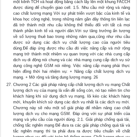
một kênh TCH và hoạt động bằng cách lấy lên một khung FACCH
được dùng để chuyển giao cell. 1.5. Nhu cầu mở rộng và nâng
cao chất lương mạng Với sự phát triển vượt bậc của kinh tế và
khoa học công nghệ, trong những năm gần đây thông tin liên lạc
đã trở thành một nhu cấu không thể thiếu đối với tất cả mọi
thành phần kinh tế và người dân.Với sự tăng trưởng ấn tượng
về số lượng thuê bao trong những năm qua,cũng như nhu cầu
được sử dụng các dịch vụ chất lượng cao của người tiêu
dùng.Để đáp ứng được nhu cầu đó việc nâng cấp và mở rộng
mạng trở thành một nhiệm vụ quan trọng với các nhà cung cấp
dịch vụ di động nói chung và các nhà mạng cung cấp dịch vụ sử
dụng công nghệ GSM nói riêng. Việc nâng cấp mạng phải thực
hiện đồng thời hai nhiệm vụ: + Nâng cấp chất lượng dịch vụ
mạng. + Mở rộng và tăng dung lượng mạng. 26
Chương 2 Các giải pháp nâng cấp chất lượng dịch vụ mạng Chất
lượng dịch vụ của mạng là vấn đề sống còn, nó tạo niềm tin cho
khách hàng khi sử dụng dịch vụ mạng, lôi kéo các khách hàng
mới, khuyến khích sử dụng các dịch vụ nhất là các dịch vụ mới.
Chương này sẽ nêu một số giải pháp để nhằm nâng cao chất
lượng dịch vụ cho mạng GSM. Đáp ứng với sự phát triển của
mạng và yêu cầu của người dùng. 2.1. Giải pháp chống quá tải,
chống tắc nghẽn mạng Để đưa ra các giải pháp chống quá tải và
tắc nghẽn mạng thì ta phải đưa ra được tiêu chuẩn về chất
lượng phục vụ đối với toàn hệ thống mạng. Chất lượng phục vụ