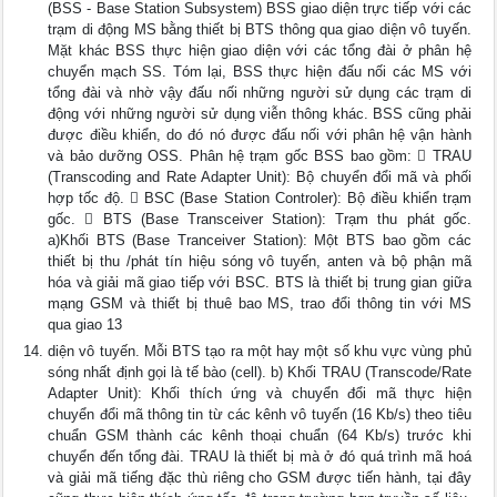
(BSS - Base Station Subsystem) BSS giao diện trực tiếp với các
trạm di động MS bằng thiết bị BTS thông qua giao diện vô tuyến.
Mặt khác BSS thực hiện giao diện với các tổng đài ở phân hệ
chuyển mạch SS. Tóm lại, BSS thực hiện đấu nối các MS với
tổng đài và nhờ vậy đấu nối những người sử dụng các trạm di
động với những người sử dụng viễn thông khác. BSS cũng phải
được điều khiển, do đó nó được đấu nối với phân hệ vận hành
và bảo dưỡng OSS. Phân hệ trạm gốc BSS bao gồm:  TRAU
(Transcoding and Rate Adapter Unit): Bộ chuyển đổi mã và phối
hợp tốc độ.  BSC (Base Station Controler): Bộ điều khiển trạm
gốc.  BTS (Base Transceiver Station): Trạm thu phát gốc.
a)Khối BTS (Base Tranceiver Station): Một BTS bao gồm các
thiết bị thu /phát tín hiệu sóng vô tuyến, anten và bộ phận mã
hóa và giải mã giao tiếp với BSC. BTS là thiết bị trung gian giữa
mạng GSM và thiết bị thuê bao MS, trao đổi thông tin với MS
qua giao 13
diện vô tuyến. Mỗi BTS tạo ra một hay một số khu vực vùng phủ
sóng nhất định gọi là tế bào (cell). b) Khối TRAU (Transcode/Rate
Adapter Unit): Khối thích ứng và chuyển đổi mã thực hiện
chuyển đổi mã thông tin từ các kênh vô tuyến (16 Kb/s) theo tiêu
chuẩn GSM thành các kênh thoại chuẩn (64 Kb/s) trước khi
chuyển đến tổng đài. TRAU là thiết bị mà ở đó quá trình mã hoá
và giải mã tiếng đặc thù riêng cho GSM được tiến hành, tại đây