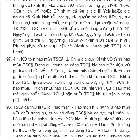
kh«ng cã h×nh th¸i vËt chÊt, thÓ hiÖn mét l­îng gi¸ trÞ ®· ®ù¬c
®Çu t­, chi tr¶ hoÆc CP nh»m cã ®ù¬c c¸c lîi Ých hoÆc c¸c
nguån cã tÝnh kinh tÕ, nh­: gi¸ trÞ quyÒn sö dông ®Êt, gi¸ trÞ
b»ng ph¸t minh s¸ng chÕ, c¸c phÇn mÒm - Tµi kho¶n sö dông:
TK 213 – TSC§ v« h×nh. KÕt cÊu vµ néi dung ph¶n ¸nh Bªn Nî:
Nguyªn gi¸ TSC§ v« h×nh t¨ng. Bªn Cã: Nguyªn gi¸ TSC§ v« h×nh
gi¶m. Sè d­ bªn Nî: Nguyªn gi¸ TSC§ v« h×nh hiÖn cã ë ®¬n vÞ.
Ph­¬ng ph¸p kÕ to¸n tµi s¶n cè ®Þnh v« h×nh (nh­ TSC§ h÷u
h×nh)
4.4. KÕ to¸n hao mßn TSC§. 1. KN & c¸c quy ®Þnh vÒ tÝnh hao
mßn TSC§ Trong qu¸ tr×nh sö dông TSC§ bÞ hao mßn dÇn vÒ
gi¸ trÞ vµ hiÖn vËt. PhÇn gi¸ trÞ hao mßn ®­îc chuyÓn dÞch vµo
gi¸ trÞ cña s¶n phÈm d­íi h×nh thøc trÝch khÊu hao TSC§. KhÊu
hao TSC§ lµ sù biÓu hiÖn b»ng tiÒn cña phÇn gi¸ trÞ TSC§ ®·
hao mßn. TrÝch khÊu hao TSC§ ®Ó thu håi vèn ®Çu t­ sau mét
thêi gian nhÊt ®Þnh ®Ó t¸i s¶n xuÊt TSC§ khi tµi s¶n h­ háng
ph¶i lo¹i bá.
TSC§ cã thÓ bÞ 2 lo¹i hao mßn: - Hao mßn h÷u h×nh lµ hao mßn
vËt chÊt trong qu¸ tr×nh sö dông TSC§ bÞ cä s¸t, mµi mßn, h­
háng tõng bé phËn. Do vËy TSC§ bÞ mÊt dÇn gi¸ trÞ sö dông vµ
cuèi cïng kh«ng sö dông ®­îc n÷a. Cã 2 d¹ng: + Hao mßn d­íi d¹ng
kü thuËt x¶y ra trong qu¸ tr×nh sö dông TSC§. + Hao mßn do t¸c
®éng cña thiªn nhiªn (®é Èm, h¬i n­íc, kh«ng khÝ ) kh«ng phô