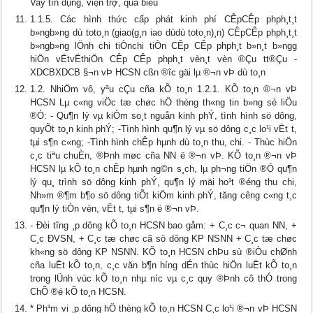
Vay tín dụng, viện trợ, quà biếu
1.1.5. Các hình thức cấp phát kinh phí CÊpCÊp phph¸t¸t
b»ngb»ng dù toto¸n (giao(g¸n iao dùdù toto¸n)¸n) CÊpCÊp phph¸t¸t
b»ngb»ng lÖnh chi tiÒnchi tiÒn CÊp CÊp phph¸t b»n¸t b»ngg
hiÖn vËtvËthiÖn CÊp CÊp phph¸t vèn¸t vèn ®Çu t­t®Çu ­
XDCBXDCB §¬n vÞ HCSN cßn ®­îc gäi lµ ®¬n vÞ dù to¸n
1.2. NhiÖm vô, yªu cÇu cña kÕ to¸n 1.2.1. KÕ to¸n ®¬n vÞ
HCSN Lµ c«ng viÖc tæ chøc hÖ thèng th«ng tin b»ng sè liÖu
®Ó: - Qu¶n lý vµ kiÓm so¸t nguån kinh phÝ, tình hình sö dông,
quyÕt to¸n kinh phÝ; -Tình hình qu¶n lý vµ sö dông c¸c lo¹i vËt t­,
tµi s¶n c«ng; -Tình hình chÊp hµnh dù to¸n thu, chi. - Thùc hiÖn
c¸c tiªu chuÈn, ®Þnh møc cña NN ë ®¬n vÞ. KÕ to¸n ®¬n vÞ
HCSN lµ kÕ to¸n chÊp hµnh ng©n s¸ch, lµ ph­¬ng tiÖn ®Ó qu¶n
lý qu¸ trình sö dông kinh phÝ, qu¶n lý mäi ho¹t ®éng thu chi,
Nh»m ®¶m b¶o sö dông tiÕt kiÖm kinh phÝ, tăng c­êng c«ng t¸c
qu¶n lý tiÒn vèn, vËt t­, tµi s¶n ë ®¬n vÞ.
- Đèi t­îng ¸p dông kÕ to¸n HCSN bao gåm: + C¸c c¬ quan NN, +
C¸c ĐVSN, + C¸c tæ chøc cã sö dông KP NSNN + C¸c tæ chøc
kh«ng sö dông KP NSNN. KÕ to¸n HCSN chÞu sù ®iÒu chØnh
cña luËt kÕ to¸n, c¸c văn b¶n h­íng dÉn thùc hiÖn luËt kÕ to¸n
trong lÜnh vùc kÕ to¸n nhµ n­íc vµ c¸c quy ®Þnh cô thÓ trong
ChÕ ®é kÕ to¸n HCSN.
* Ph¹m vi ¸p dông hÖ thèng kÕ to¸n HCSN C¸c lo¹i ®¬n vÞ HCSN