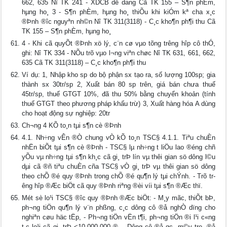
662, 635 Nî TK 241 - XDCB dë dang Cã TK 155 – S¶n phÈm,
hµng ho¸ 3 - S¶n phÈm, hµng ho¸ thiÕu khi kiÓm kª ch­a x¸c
®Þnh ®­îc nguyªn nh©n Nî TK 311(3118) - C¸c kho¶n ph¶i thu Cã
TK 155 – S¶n phÈm, hµng ho¸
4 - Khi cã quyÕt ®Þnh xö lý, c¨n cø vµo tõng tr­êng hîp cô thÓ,
ghi: Nî TK 334 - NÕu trõ vµo l­¬ng viªn chøc Nî TK 631, 661, 662,
635 Cã TK 311(3118) – C¸c kho¶n ph¶i thu
Ví dụ: 1, Nhập kho sp do bộ phận sx tạo ra, số lượng 100sp; gia
thành sx 30tr/sp 2, Xuất bán 80 sp trên, giá bán chưa thuế
45tr/sp, thuế GTGT 10%, đã thu 50% bằng chuyển khoản (tính
thuế GTGT theo phương pháp khấu trừ) 3, Xuất hàng hóa A dùng
cho hoạt động sự nghiệp: 20tr
Ch­¬ng 4 KÕ to¸n tµi s¶n cè ®Þnh
4.1. Nh÷ng vÊn ®Ò chung vÒ kÕ to¸n TSC§ 4.1.1. Tiªu chuÈn
nhËn biÕt tµi s¶n cè ®Þnh - TSC§ lµ nh÷ng t­ liÖu lao ®éng chñ
yÕu vµ nh÷ng tµi s¶n kh¸c cã gi¸ trÞ lín vµ thêi gian sö dông l©u
dµi cã ®ñ tiªu chuÈn cña TSC§ vÒ gi¸ trÞ vµ thêi gian sö dông
theo chÕ ®é quy ®Þnh trong chÕ ®é qu¶n lý tµi chÝnh. - Trõ tr­
êng hîp ®Æc biÖt cã quy ®Þnh riªng ®èi víi tµi s¶n ®Æc thï.
Mét sè lo¹i TSC§ ®­îc quy ®Þnh ®Æc biÖt: - M¸y mãc, thiÕt bÞ,
ph­¬ng tiÖn qu¶n lý v¨n phßng, c¸c dông cô ®å nghÒ dïng cho
nghiªn cøu häc tËp, - Ph­¬ng tiÖn vËn t¶i, ph­¬ng tiÖn ®i l¹i c«ng
t¸c lo¹i cã gi¸ trÞ <10.000.000 ®. - Dông cô ®å gç, m©y tre, ®å