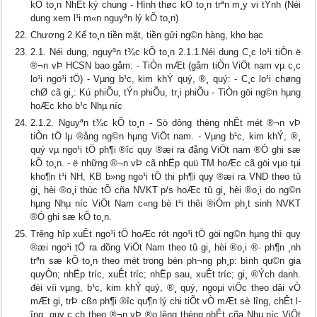
kÕ to¸n NhËt ký chung - Hình thøc kÕ to¸n trªn m¸y vi tÝnh (Néi
dung xem l¹i m«n nguyªn lý kÕ to¸n)
Chương 2 Kế to¸n tiền mặt, tiền gửi ng©n hàng, kho bạc
2.1. Néi dung, nguyªn t¾c kÕ to¸n 2.1.1.Néi dung C¸c lo¹i tiÒn ë
®¬n vÞ HCSN bao gåm: - TiÒn mÆt (gåm tiÒn ViÖt nam vµ c¸c
lo¹i ngo¹i tÖ) - Vµng b¹c, kim khÝ quý, ®¸ quý: - C¸c lo¹i chøng
chØ cã gi¸: Kú phiÕu, tÝn phiÕu, tr¸i phiÕu - TiÒn göi ng©n hµng
hoÆc kho b¹c Nhµ n­íc
2.1.2. Nguyªn t¾c kÕ to¸n - Sö dông thèng nhÊt mét ®¬n vÞ
tiÒn tÖ lµ ®ång ng©n hµng ViÖt nam. - Vµng b¹c, kim khÝ, ®¸
quý vµ ngo¹i tÖ ph¶i ®­îc quy ®æi ra đång ViÖt nam ®Ó ghi sæ
kÕ to¸n. - ë những ®¬n vÞ cã nhËp quü TM hoÆc cã göi vµo tµi
kho¶n t¹i NH, KB b»ng ngo¹i tÖ thi ph¶i quy ®æi ra VND theo tû
gi¸ hèi ®o¸i thùc tÕ cña NVKT p/s hoÆc tû gi¸ hèi ®o¸i do ng©n
hµng Nhµ n­íc ViÖt Nam c«ng bè t¹i thêi ®iÓm ph¸t sinh NVKT
®Ó ghi sæ kÕ to¸n.
Tr­êng hîp xuÊt ngo¹i tÖ hoÆc rót ngo¹i tÖ göi ng©n hµng thì quy
®æi ngo¹i tÖ ra đồng ViÖt Nam theo tû gi¸ hèi ®o¸i ®· ph¶n ¸nh
trªn sæ kÕ to¸n theo mét trong bèn ph­¬ng ph¸p: bình qu©n gia
quyÒn; nhËp tr­íc, xuÊt tr­íc; nhËp sau, xuÊt tr­íc; gi¸ ®Ých danh.
đèi víi vµng, b¹c, kim khÝ quý, ®¸ quý, ngoµi viÖc theo dâi vÒ
mÆt gi¸ trÞ cßn ph¶i ®­îc qu¶n lý chi tiÕt vÒ mÆt sè l­îng, chÊt l­
îng, quy c¸ch theo ®¬n vÞ ®o l­êng thèng nhÊt cña Nhµ n­íc ViÖt