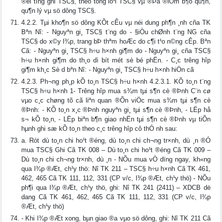
®èi t­îng ghi TSC§, theo tõng lo¹i TSC§ vµ ®Þa ®iÓm b¶o qu¶n,
qu¶n lý vµ sö dông TSC§.
4.2.2. Tµi kho¶n sö dông KÕt cÊu vµ néi dung ph¶n ¸nh cña TK
Bªn Nî: - Nguyªn gi¸ TSC§ t¨ng do - §iÒu chØnh t¨ng NG cña
TSC§ do x©y l¾p, trang bÞ thªm hoÆc do c¶i t¹o n©ng cÊp. Bªn
Cã: - Nguyªn gi¸ TSC§ h÷u h×nh gi¶m do - Nguyªn gi¸ cña TSC§
h÷u h×nh gi¶m do th¸o dì bít mét sè bé phËn. - C¸c tr­êng hîp
gi¶m kh¸c Sè d­ bªn Nî: - Nguyªn gi¸ TSC§ h÷u h×nh hiÖn cã
4.2.3. Ph­¬ng ph¸p kÕ to¸n TSC§ h÷u h×nh 4.2.3.1. KÕ to¸n t¨ng
TSC§ h÷u h×nh 1- Tr­êng hîp mua s¾m tµi s¶n cè ®Þnh C¨n cø
vµo c¸c chøng tõ cã liªn quan ®Õn viÖc mua s¾m tµi s¶n cè
®Þnh: - KÕ to¸n x¸c ®Þnh nguyªn gi¸ tµi s¶n cè ®Þnh, - LËp hå
s¬ kÕ to¸n, - LËp biªn b¶n giao nhËn tµi s¶n cè ®Þnh vµ tiÕn
hµnh ghi sæ kÕ to¸n theo c¸c tr­êng hîp cô thÓ nh­ sau:
a. Rót dù to¸n chi ho¹t ®éng, dù to¸n chi ch­¬ng tr×nh, dù ¸n ®Ó
mua TSC§ Ghi Cã TK 008 – Dù to¸n chi ho¹t ®éng Cã TK 009 –
Dù to¸n chi ch­¬ng tr×nh, dù ¸n - NÕu mua vÒ dïng ngay, kh«ng
qua l¾p ®Æt, ch¹y thö: Nî TK 211 – TSC§ h÷u h×nh Cã TK 461,
462, 465 Cã TK 111, 112, 331 (CP v/c, l¾p ®Æt, ch¹y thö) - NÕu
ph¶i qua l¾p ®Æt, ch¹y thö, ghi: Nî TK 241 (2411) – XDCB dë
dang Cã TK 461, 462, 465 Cã TK 111, 112, 331 (CP v/c, l¾p
®Æt, ch¹y thö)
- Khi l¾p ®Æt xong, bµn giao ®­a vµo sö dông, ghi: Nî TK 211 Cã