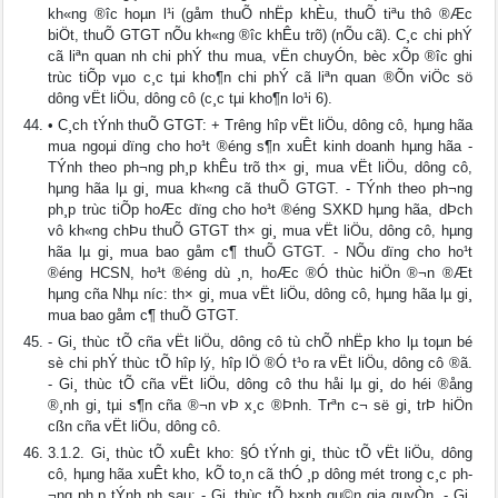
kh«ng ®­îc hoµn l¹i (gåm thuÕ nhËp khÈu, thuÕ tiªu thô ®Æc
biÖt, thuÕ GTGT nÕu kh«ng ®­îc khÊu trõ) (nÕu cã). C¸c chi phÝ
cã liªn quan nh­ chi phÝ thu mua, vËn chuyÓn, bèc xÕp ®­îc ghi
trùc tiÕp vµo c¸c tµi kho¶n chi phÝ cã liªn quan ®Õn viÖc sö
dông vËt liÖu, dông cô (c¸c tµi kho¶n lo¹i 6).
• C¸ch tÝnh thuÕ GTGT: + Tr­êng hîp vËt liÖu, dông cô, hµng hãa
mua ngoµi dïng cho ho¹t ®éng s¶n xuÊt kinh doanh hµng hãa -
TÝnh theo ph­¬ng ph¸p khÊu trõ th× gi¸ mua vËt liÖu, dông cô,
hµng hãa lµ gi¸ mua kh«ng cã thuÕ GTGT. - TÝnh theo ph­¬ng
ph¸p trùc tiÕp hoÆc dïng cho ho¹t ®éng SXKD hµng hãa, dÞch
vô kh«ng chÞu thuÕ GTGT th× gi¸ mua vËt liÖu, dông cô, hµng
hãa lµ gi¸ mua bao gåm c¶ thuÕ GTGT. - NÕu dïng cho ho¹t
®éng HCSN, ho¹t ®éng dù ¸n, hoÆc ®Ó thùc hiÖn ®¬n ®Æt
hµng cña Nhµ n­íc: th× gi¸ mua vËt liÖu, dông cô, hµng hãa lµ gi¸
mua bao gåm c¶ thuÕ GTGT.
- Gi¸ thùc tÕ cña vËt liÖu, dông cô tù chÕ nhËp kho lµ toµn bé
sè chi phÝ thùc tÕ hîp lý, hîp lÖ ®Ó t¹o ra vËt liÖu, dông cô ®ã.
- Gi¸ thùc tÕ cña vËt liÖu, dông cô thu håi lµ gi¸ do héi ®ång
®¸nh gi¸ tµi s¶n cña ®¬n vÞ x¸c ®Þnh. Trªn c¬ së gi¸ trÞ hiÖn
cßn cña vËt liÖu, dông cô.
3.1.2. Gi¸ thùc tÕ xuÊt kho: §Ó tÝnh gi¸ thùc tÕ vËt liÖu, dông
cô, hµng hãa xuÊt kho, kÕ to¸n cã thÓ ¸p dông mét trong c¸c ph­
¬ng ph¸p tÝnh nh­ sau: - Gi¸ thùc tÕ b×nh qu©n gia quyÒn. - Gi¸