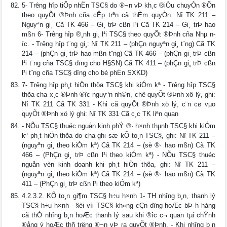
5- Tr­êng hîp tiÕp nhËn TSC§ do ®¬n vÞ kh¸c ®iÒu chuyÓn ®Õn
theo quyÕt ®Þnh cña cÊp trªn cã thÈm quyÒn. Nî TK 211 –
Nguyªn gi¸ Cã TK 466 – Gi¸ trÞ cßn l¹i Cã TK 214 – Gi¸ trÞ hao
mßn 6- Tr­êng hîp ®¸nh gi¸ l¹i TSC§ theo quyÕt ®Þnh cña Nhµ n­
íc. - Tr­êng hîp t¨ng gi¸: Nî TK 211 – (phÇn nguyªn gi¸ t¨ng) Cã TK
214 – (phÇn gi¸ trÞ hao mßn t¨ng) Cã TK 466 – (phÇn gi¸ trÞ cßn
l¹i t¨ng cña TSC§ dïng cho H§SN) Cã TK 411 – (phÇn gi¸ trÞ cßn
l¹i t¨ng cña TSC§ dïng cho bé phËn SXKD)
7- Tr­êng hîp ph¸t hiÖn thõa TSC§ khi kiÓm kª - Tr­êng hîp TSC§
thõa ch­a x¸c ®Þnh ®­îc nguyªn nh©n, chê quyÕt ®Þnh xö lý, ghi:
Nî TK 211 Cã TK 331 - Khi cã quyÕt ®Þnh xö lý, c¨n cø vµo
quyÕt ®Þnh xö lý ghi: Nî TK 331 Cã c¸c TK liªn quan
- NÕu TSC§ thuéc nguån kinh phÝ ®· h×nh thµnh TSC§ khi kiÓm
kª ph¸t hiÖn thõa do ch­a ghi sæ kÕ to¸n TSC§, ghi: Nî TK 211 –
(nguyªn gi¸ theo kiÓm kª) Cã TK 214 – (sè ®· hao mßn) Cã TK
466 – (PhÇn gi¸ trÞ cßn l¹i theo kiÓm kª) - NÕu TSC§ thuéc
nguån vèn kinh doanh khi ph¸t hiÖn thõa, ghi: Nî TK 211 –
(nguyªn gi¸ theo kiÓm kª) Cã TK 214 – (sè ®· hao mßn) Cã TK
411 – (PhÇn gi¸ trÞ cßn l¹i theo kiÓm kª)
4.2.3.2. KÕ to¸n gi¶m TSC§ h÷u h×nh 1- TH nh­îng b¸n, thanh lý
TSC§ h÷u h×nh - §èi víi TSC§ kh«ng cÇn dïng hoÆc bÞ h­ háng
cã thÓ nh­îng b¸n hoÆc thanh lý sau khi ®­îc c¬ quan tµi chÝnh
®ång ý hoÆc thñ tr­ëng ®¬n vÞ ra quyÕt ®Þnh. - Khi nh­îng b¸n