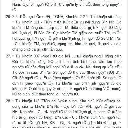
Nam. C¸c lo¹i ngo¹i tÖ ph¶i ®­îc qu¶n lý chi tiÕt theo tõng nguyªn
tÖ.
2.2. KÕ to¸n tiÒn mÆt, TGNH, Kho b¹c 2.2.1. Tµi kho¶n sö dông
* Tµi kho¶n 111 - TiÒn mÆt KÕt cÊu vµ néi dung Bªn Nî: C¸c
kho¶n TM tăng do: nhËp quü TM, thõa quü; gi¸ trÞ ngo¹i tÖ tăng
khi ®¸nh gi¸ l¹i Bªn Cã: C¸c kho¶n TM gi¶m do: xuÊt TM, thiÕu
hôt quü; gi¸ trÞ ngo¹i tÖ gi¶m khi ®¸nh gi¸ l¹i ngo¹i tÖ Sè d­ bªn Nî:
- C¸c kho¶n TM, ngo¹i tÖ, vµng b¹c, kim lo¹i quý, ®¸ quý vµ c¸c
chøng chØ cã gi¸ cßn tån quü.
* Tµi kho¶n 007 -Ngo¹i tÖ c¸c lo¹i Lµ tµi kho¶n ngoµi b¶ng c©n
®èi tµi kho¶n dïng ®Ó ph¶n ¸nh tình hình thu, chi, tån theo
nguyªn tÖ cña tõng lo¹i ngo¹i tÖ ë ®¬n vÞ. Néi dung vµ kÕt cÊu
TK 007 nh­ sau: Bªn Nî: Sè ngo¹i tÖ thu vµo (theo nguyªn tÖ) Bªn
Cã: Sè ngo¹i tÖ xuÊt ra (theo nguyªn tÖ) Sè d­ bªn Nî: Sè ngo¹i tÖ
cßn l¹i (theo nguyªn tÖ). Tµi kho¶n nµy ph¶n ¸nh nguyªn tÖ c¸c
lo¹i ngo¹i tÖ (kh«ng quy ®æi c¸c lo¹i ngo¹i tÖ ra ®ång ViÖt nam),
kÕ to¸n chi tiÕt theo tõng lo¹i nguyªn tÖ.
* Tµi kho¶n 112 “TiÒn göi Ng©n hµng, Kho b¹c”. KÕt cÊuvµ néi
dung cña tµi kho¶n Bªn Nî: - C¸c lo¹i tiÒn VN, ngo¹i tÖ göi vµo
NH, Kho b¹c. - Gi¸ trÞ ngo¹i tÖ tăng khi ®¸nh gi¸ l¹i ngo¹i tÖ (tr­êng
hîp tû gi¸ ngo¹i tÖ tăng). Bªn Cã: - C¸c kho¶n tiÒn VN, ngo¹i tÖ,
rót ra tõ tiÒn göi NH, KB. - Gi¸ trÞ ngo¹i tÖ gi¶m khi ®¸nh gi¸ l¹i