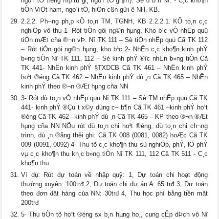
ngo¹i tÖ tr­êng hîp tû gi¸ ngo¹i tÖ gi¶m). Sè d­ bªn Nî: - C¸c kho¶n
tiÒn ViÖt nam, ngo¹i tÖ, hiÖn cßn gửi ë NH, KB.
2.2.2. Ph­¬ng ph¸p kÕ to¸n TM, TGNH, KB 2.2.2.1. KÕ to¸n c¸c
nghiÖp vô thu 1- Rót tiÒn göi ng©n hµng, Kho b¹c vÒ nhËp quü
tiÒn mÆt cña ®¬n vÞ. Nî TK 111 – Sè tiÒn nhËp quü Cã TK 112
– Rót tiÒn göi ng©n hµng, kho b¹c 2- NhËn c¸c kho¶n kinh phÝ
b»ng tiÒn Nî TK 111, 112 – Sè kinh phÝ ®­îc nhËn b»ng tiÒn Cã
TK 441- NhËn kinh phÝ §TXDCB Cã TK 461 – NhËn kinh phÝ
ho¹t ®éng Cã TK 462 – NhËn kinh phÝ dù ¸n Cã TK 465 – NhËn
kinh phÝ theo ®¬n ®Æt hµng cña NN
3- Rót dù to¸n vÒ nhËp quü Nî TK 111 – Sè TM nhËp quü Cã TK
441- kinh phÝ ®Çu t­ x©y dùng c¬ b¶n Cã TK 461 –kinh phÝ ho¹t
®éng Cã TK 462 –kinh phÝ dù ¸n Cã TK 465 – KP theo ®¬n ®Æt
hµng cña NN NÕu rót dù to¸n chi ho¹t ®éng, dù to¸n chi ch­¬ng
trình, dù ¸n ®ång thêi ghi: Cã TK 008 (0081, 0082) hoÆc Cã TK
009 (0091, 0092) 4- Thu tõ c¸c kho¶n thu sù nghiÖp, phÝ, lÖ phÝ
vµ c¸c kho¶n thu kh¸c b»ng tiÒn Nî TK 111, 112 Cã TK 511 - C¸c
kho¶n thu
Ví dụ: Rút dự toán về nhập quỹ: 1, Dự toán chi hoạt động
thường xuyên: 100trđ 2, Dự toán chi dự án A: 65 trđ 3, Dự toán
theo đơn đặt hàng của NN: 30trđ 4, Thu học phí bằng tiền mặt
200trđ
5- Thu tiÒn tõ ho¹t ®éng sx b¸n hµng ho¸, cung cÊp dÞch vô Nî