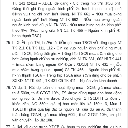
TK 241 (2411) – XDCB dë dang - C¸c tr­êng hîp trªn ®Òu ph¶i
®ång thêi ghi t¨ng nguån kinh phÝ ®· h×nh thµnh tµi s¶n cè
®Þnh vµ t¨ng chi phÝ ho¹t ®éng. Nî TK 661 – NÕu mua b»ng
nguån kinh phÝ ho¹t ®éng Nî TK 662 – NÕu mua b»ng nguån
nguån kinh phÝ dù ¸n Nî TK 635 - NÕu mua b»ng nguån kinh phÝ
theo ®¬n ®Æt hµng cña NN Cã TK 466 – Nguån kinh phÝ ®·
h×nh thµnh TSC§
b. XuÊt quü TM, hoÆc rót tiÒn göi mua TSC§ vÒ dïng ngay Nî
TK 211 Cã TK 111, 112 - C¨n cø vµo nguån kinh phÝ dïng mua
s¾m TSC§, ®ång thêi ghi: + Tr­êng hîp TSC§ mua s¾m dïng cho
ho¹t ®éng hµnh chÝnh sù nghiÖp, ghi: Nî TK 661, 662 Nî TK 441
– (mua s¾m b»ng nguån KP ®Çu t­ XDCB) Nî TK 431 – (nÕu
mua s¾m b»ng quü c¬ quan) Cã TK 466 – Nguån kinh phÝ ®·
h×nh thµnh TSC§ + Tr­êng hîp TSC§ mua s¾m dïng cho bé phËn
SXKD: Nî TK 441 , TK 431 Cã TK 411 – Nguån vèn kinh doanh
Ví dụ: 1, Rút dự toán chi hoạt động mua TSCĐ, giá mua chưa
thuế 500tr, thuế GTGT 10%, TS được dùng ngay cho hoạt động
sự nghiệp. 2, Đơn vị được điều chuyển 1 TSCĐHH từ đơn vị
khác đến, NG 350tr, giá trị hao mòn lũy kế 150tr. 3, Mua 1
TSCĐHH phải qua lắp đặt từ nguồn KP của dự án A, đã thanh
toán bằng TGNH, giá mua bằng 600tr, thuế GTGT 10%, chi phí
vận chuyển, lắp đặt 10tr.
2- §èi víi c«ng tr×nh XDCB ®· hoµn thµnh, nghiÖm thu vµ bµn