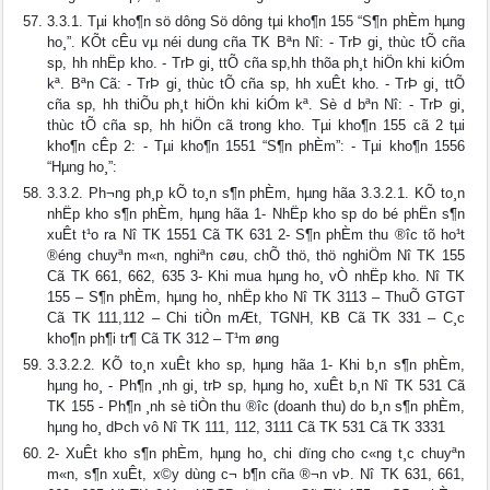
3.3.1. Tµi kho¶n sö dông Sö dông tµi kho¶n 155 “S¶n phÈm hµng
ho¸”. KÕt cÊu vµ néi dung cña TK Bªn Nî: - TrÞ gi¸ thùc tÕ cña
sp, hh nhËp kho. - TrÞ gi¸ ttÕ cña sp,hh thõa ph¸t hiÖn khi kiÓm
kª. Bªn Cã: - TrÞ gi¸ thùc tÕ cña sp, hh xuÊt kho. - TrÞ gi¸ ttÕ
cña sp, hh thiÕu ph¸t hiÖn khi kiÓm kª. Sè d­ bªn Nî: - TrÞ gi¸
thùc tÕ cña sp, hh hiÖn cã trong kho. Tµi kho¶n 155 cã 2 tµi
kho¶n cÊp 2: - Tµi kho¶n 1551 “S¶n phÈm”: - Tµi kho¶n 1556
“Hµng ho¸”:
3.3.2. Ph­¬ng ph¸p kÕ to¸n s¶n phÈm, hµng hãa 3.3.2.1. KÕ to¸n
nhËp kho s¶n phÈm, hµng hãa 1- NhËp kho sp do bé phËn s¶n
xuÊt t¹o ra Nî TK 1551 Cã TK 631 2- S¶n phÈm thu ®­îc tõ ho¹t
®éng chuyªn m«n, nghiªn cøu, chÕ thö, thö nghiÖm Nî TK 155
Cã TK 661, 662, 635 3- Khi mua hµng ho¸ vÒ nhËp kho. Nî TK
155 – S¶n phÈm, hµng ho¸ nhËp kho Nî TK 3113 – ThuÕ GTGT
Cã TK 111,112 – Chi tiÒn mÆt, TGNH, KB Cã TK 331 – C¸c
kho¶n ph¶i tr¶ Cã TK 312 – T¹m øng
3.3.2.2. KÕ to¸n xuÊt kho sp, hµng hãa 1- Khi b¸n s¶n phÈm,
hµng ho¸ - Ph¶n ¸nh gi¸ trÞ sp, hµng ho¸ xuÊt b¸n Nî TK 531 Cã
TK 155 - Ph¶n ¸nh sè tiÒn thu ®­îc (doanh thu) do b¸n s¶n phÈm,
hµng ho¸ dÞch vô Nî TK 111, 112, 3111 Cã TK 531 Cã TK 3331
2- XuÊt kho s¶n phÈm, hµng ho¸ chi dïng cho c«ng t¸c chuyªn
m«n, s¶n xuÊt, x©y dùng c¬ b¶n cña ®¬n vÞ. Nî TK 631, 661,