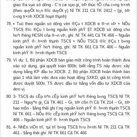
giao ®­a vµo sö dông - C¨n cø vµo gi¸ trÞ thùc tÕ cña c«ng tr×nh
(theo quyÕt to¸n ®­îc duyÖt y) Nî TK 211 Cã TK 2412 – (gi¸ trÞ
c«ng tr×nh XDCB hoµn thµnh)
• Tuú theo nguån sö dông vèn ®Çu t­ XDCB ë ®¬n vÞ + NÕu
TSC§ ®­îc ®Çu t­ b»ng nguån kinh phÝ §T XDCB sö dông cho
ho¹t ®éng HCSN cña ®¬n vÞ, ghi: Nî TK 441 Cã TK 466 – Nguån
kinh phÝ ®· h×nh thµnh TSC§ + NÕu TSC§ ®­îc ®Çu t­ b»ng
nguån kinh phÝ ho¹t ®éng, ghi: Nî TK 661 Cã TK 466 – Nguån
kinh phÝ ®· h×nh thµnh TSC§
Ví dụ: 1, Bộ phận XDCB bàn giao một công trình hoàn thành đưa
vào sử dụng, giá quyết toán 800tr, biết rằng TS này được xây
dựng bằng KP đầu tư XDCB. 2, Bộ phận XDCB hoàn thành bàn
giao 1 nhà làm việc đưa vào hoạt động SXKD, giá trị công trình
được duyệt 500tr, TS được đầu tư bằng vốn đầu tư XDCB của
đơn vị.
3- TSC§ do cÊp trªn cÊp kinh phÝ ho¹t ®éng b»ng TSC§ Nî TK
211 – Nguyªn gi¸ Cã TK 461 – Gi¸ trÞ cßn l¹i Cã TK 214 – Gi¸ trÞ
hao mßn - §ång thêi ghi t¨ng nguån kinh phÝ ®· h×nh thµnh TSC§
Nî TK 661 – NÕu ®­îc cÊp kinh phÝ ho¹t ®éng b»ng TSC§ Cã TK
466 – Nguån kinh phÝ ®· h×nh thµnh TSC§
4- NhËn viÖn trî, tµi trî b»ng TSC§ h÷u h×nh Nî TK 211 Cã TK
461 - §ång thêi ghi: Nî TK 661 Cã TK 466