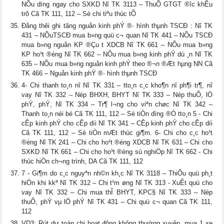
NÕu dïng ngay cho SXKD Nî TK 3113 – ThuÕ GTGT ®­îc khÊu
trõ Cã TK 111, 112 – Sè chi tiªu thùc tÕ
Đång thêi ghi tăng nguån kinh phÝ ®· hình thµnh TSCĐ : Nî TK
431 – NÕuTSCĐ mua b»ng quü c¬ quan Nî TK 441 – NÕu TSCĐ
mua b»ng nguån KP ®Çu t­ XDCB Nî TK 661 – NÕu mua b»ng
KP ho¹t ®éng Nî TK 662 – NÕu mua b»ng kinh phÝ dù ¸n Nî TK
635 – NÕu mua b»ng nguån kinh phÝ theo ®¬n ®Æt hµng NN Cã
TK 466 – Nguån kinh phÝ ®· hình thµnh TSCĐ
4- Chi thanh to¸n nî Nî TK 331 – tto¸n c¸c kho¶n nî ph¶i tr¶, nî
vay Nî TK 332 – Nép BHXH, BHYT Nî TK 333 – Nép thuÕ, lÖ
phÝ, phÝ, Nî TK 334 – Tr¶ l­¬ng cho viªn chøc Nî TK 342 –
Thanh to¸n néi bé Cã TK 111, 112 – Sè tiÒn dïng ®Ó tto¸n 5 - Chi
cÊp kinh phÝ cho cÊp d­íi Nî TK 341 – CÊp kinh phÝ cho cÊp d­íi
Cã TK 111, 112 – Sè tiÒn mÆt thùc gi¶m. 6- Chi cho c¸c ho¹t
®éng Nî TK 241 – Chi cho ho¹t ®éng XDCB Nî TK 631 – Chi cho
SXKD Nî TK 661 – Chi cho ho¹t ®éng sù nghiÖp Nî TK 662 - Chi
thùc hiÖn ch­¬ng trình, DA Cã TK 111, 112
7 - Gi¶m do c¸c nguyªn nh©n kh¸c Nî TK 3118 – ThiÕu quü ph¸t
hiÖn khi kkª Nî TK 312 – Chi t¹m øng Nî TK 313 - XuÊt quü cho
vay Nî TK 332 – Chi mua thÎ BHYT, KPC§ Nî TK 333 – Nép
thuÕ, phÝ vµ lÖ phÝ Nî TK 431 – Chi quü c¬ quan Cã TK 111,
112
VD3: Rút dự toán chi hoạt động không thường xuyên, mua 1 xe