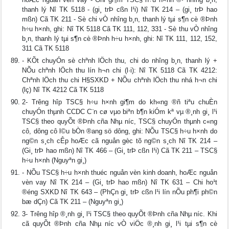
thanh lý Nî TK 5118 - (gi¸ trÞ cßn l¹i) Nî TK 214 – (gi¸ trÞ hao
mßn) Cã TK 211 - Sè chi vÒ nh­îng b¸n, thanh lý tµi s¶n cè ®Þnh
h÷u h×nh, ghi: Nî TK 5118 Cã TK 111, 112, 331 - Sè thu vÒ nh­îng
b¸n, thanh lý tµi s¶n cè ®Þnh h÷u h×nh, ghi: Nî TK 111, 112, 152,
311 Cã TK 5118
- KÕt chuyÓn sè chªnh lÖch thu, chi do nh­îng b¸n, thanh lý +
NÕu chªnh lÖch thu lín h¬n chi (l·i): Nî TK 5118 Cã TK 4212:
Chªnh lÖch thu chi H§SXKD + NÕu chªnh lÖch thu nhá h¬n chi
(lç) Nî TK 4212 Cã TK 5118
2- Tr­êng hîp TSC§ h÷u h×nh gi¶m do kh«ng ®ñ tiªu chuÈn
chuyÓn thµnh CCDC C¨n cø vµo biªn b¶n kiÓm kª vµ ®¸nh gi¸ l¹i
TSC§ theo quyÕt ®Þnh cña Nhµ n­íc, TSC§ chuyÓn thµnh c«ng
cô, dông cô l©u bÒn ®ang sö dông, ghi: NÕu TSC§ h÷u h×nh do
ng©n s¸ch cÊp hoÆc cã nguån gèc tõ ng©n s¸ch Nî TK 214 –
(Gi¸ trÞ hao mßn) Nî TK 466 – (Gi¸ trÞ cßn l¹i) Cã TK 211 – TSC§
h÷u h×nh (Nguyªn gi¸)
- NÕu TSC§ h÷u h×nh thuéc nguån vèn kinh doanh, hoÆc nguån
vèn vay Nî TK 214 – (Gi¸ trÞ hao mßn) Nî TK 631 – Chi ho¹t
®éng SXKD Nî TK 643 – (PhÇn gi¸ trÞ cßn l¹i lín nÕu ph¶i ph©n
bæ dÇn) Cã TK 211 – (Nguyªn gi¸)
3- Tr­êng hîp ®¸nh gi¸ l¹i TSC§ theo quyÕt ®Þnh cña Nhµ n­íc. Khi
cã quyÕt ®Þnh cña Nhµ n­íc vÒ viÖc ®¸nh gi¸ l¹i tµi s¶n cè