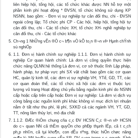
liên hiệp hội, tổng hội, các tổ chức khác được NN hỗ trợ một
phần kinh phí hoạt động * ĐVSN, tổ chức không sử dụng KP
NSNN, bao gồm: - Đơn vị sự nghiệp tự cân đối thu, chi - ĐVSN
ngoài công lập; Tổ chức phi CP - Các hội, hiệp hội, tổng hội tự
cân đối thu, chi - Các tổ chức XH, tổ chức XH- nghề nghiệp tự
cân đối thu, chi - Các tổ chức khác
Ch­¬ng 1 NhỮng vÊn ®Ò c¬ b¶n vÒ kÕ to¸n ®¬n vÞ Hµnh chÝnh
sù nghiÖp
1.1. Đơn vị hành chính sự nghiệp 1.1.1. Đơn vị hành chính sự
nghiệp Cơ quan hành chính: Là đơn vị công quyền thực hiện
chức năng QLNN:hệ thống Là đơn vị, cơ sở thuộc lĩnh Lập pháp,
hành pháp, tư pháp vực phi SX vật chất bao gồm các cơ quan
HC, quản lý kinh tế, các đơn vị sự nghiệp VH, YTế, GD, TT, các
cơ quan đoàn thể, các tổ chức xã hội các đơn vị thuộc lực
lượng vũ trang Hoạt động chủ yếu bằng nguồn kinh phí do NSNN
cấp hoặc cấp trên cấp hoặc Đơn vị sự nghiệp: Là đơn vị dịch vụ
công bằng các nguồn kinh phí khác không vì mục đích lợi nhuận
nằm ở tất như thu phí, lệ phí, SXKD cả các ngành VH, YT, GD,
TT, nông lâm thủy lợi, mỏ địa chất
1.1.2. ĐÆc ®iÓm chung cña c¸c ĐV HCSN C¸c ®¬n vÞ HCSN
do c¬ quan NN cã thÈm quyÒn cho phÐp thµnh lËp, cã t­ c¸ch
ph¸p nh©n, cã tµi kho¶n, con dÊu riªng, thùc hiÖn chøc năng
qu¶n lý NN hoÆc cung cÊp SP, DV c«ng trong c¸c ngµnh, lÜnh