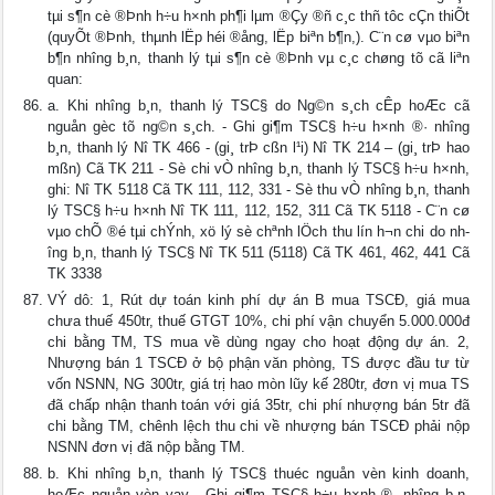
tµi s¶n cè ®Þnh h÷u h×nh ph¶i lµm ®Çy ®ñ c¸c thñ tôc cÇn thiÕt
(quyÕt ®Þnh, thµnh lËp héi ®ång, lËp biªn b¶n,). C¨n cø vµo biªn
b¶n nh­îng b¸n, thanh lý tµi s¶n cè ®Þnh vµ c¸c chøng tõ cã liªn
quan:
a. Khi nh­îng b¸n, thanh lý TSC§ do Ng©n s¸ch cÊp hoÆc cã
nguån gèc tõ ng©n s¸ch. - Ghi gi¶m TSC§ h÷u h×nh ®· nh­îng
b¸n, thanh lý Nî TK 466 - (gi¸ trÞ cßn l¹i) Nî TK 214 – (gi¸ trÞ hao
mßn) Cã TK 211 - Sè chi vÒ nh­îng b¸n, thanh lý TSC§ h÷u h×nh,
ghi: Nî TK 5118 Cã TK 111, 112, 331 - Sè thu vÒ nh­îng b¸n, thanh
lý TSC§ h÷u h×nh Nî TK 111, 112, 152, 311 Cã TK 5118 - C¨n cø
vµo chÕ ®é tµi chÝnh, xö lý sè chªnh lÖch thu lín h¬n chi do nh­
îng b¸n, thanh lý TSC§ Nî TK 511 (5118) Cã TK 461, 462, 441 Cã
TK 3338
VÝ dô: 1, Rút dự toán kinh phí dự án B mua TSCĐ, giá mua
chưa thuế 450tr, thuế GTGT 10%, chi phí vận chuyển 5.000.000đ
chi bằng TM, TS mua về dùng ngay cho hoạt động dự án. 2,
Nhượng bán 1 TSCĐ ở bộ phận văn phòng, TS được đầu tư từ
vốn NSNN, NG 300tr, giá trị hao mòn lũy kế 280tr, đơn vị mua TS
đã chấp nhận thanh toán với giá 35tr, chi phí nhượng bán 5tr đã
chi bằng TM, chênh lệch thu chi về nhượng bán TSCĐ phải nộp
NSNN đơn vị đã nộp bằng TM.
b. Khi nh­îng b¸n, thanh lý TSC§ thuéc nguån vèn kinh doanh,
hoÆc nguån vèn vay - Ghi gi¶m TSC§ h÷u h×nh ®· nh­îng b¸n,