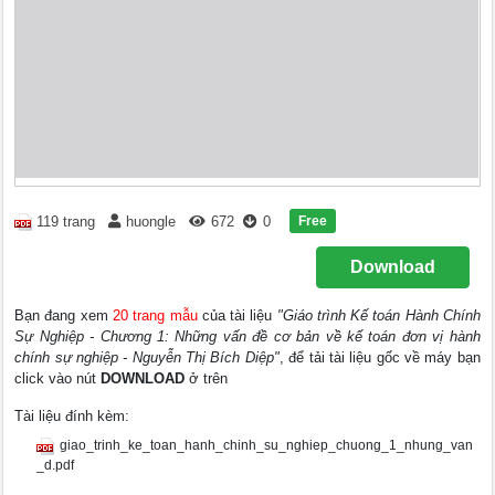
Free
119 trang
huongle
672
0
Download
Bạn đang xem
20 trang mẫu
của tài liệu
"Giáo trình Kế toán Hành Chính
Sự Nghiệp - Chương 1: Những vấn đề cơ bản về kế toán đơn vị hành
chính sự nghiệp - Nguyễn Thị Bích Diệp"
, để tải tài liệu gốc về máy bạn
click vào nút
DOWNLOAD
ở trên
Tài liệu đính kèm:
giao_trinh_ke_toan_hanh_chinh_su_nghiep_chuong_1_nhung_van
_d.pdf