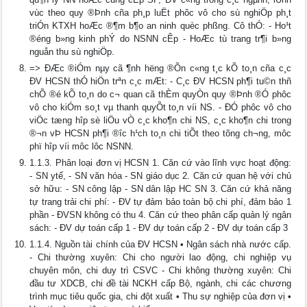
vùc theo quy ®Þnh cña ph¸p luËt phôc vô cho sù nghiÖp ph¸t
triÓn KTXH hoÆc ®¶m b¶o an ninh quèc phßng. Cô thÓ: - Ho¹t
®éng b»ng kinh phÝ do NSNN cÊp - HoÆc tù trang tr¶i b»ng
nguån thu sù nghiÖp.
=> ĐÆc ®iÓm nµy cã ¶nh h­ëng ®Õn c«ng t¸c kÕ to¸n cña c¸c
ĐV HCSN thÓ hiÖn trªn c¸c mÆt: - C¸c ĐV HCSN ph¶i tu©n thñ
chÕ ®é kÕ to¸n do c¬ quan cã thÈm quyÒn quy ®Þnh ®Ó phôc
vô cho kiÓm so¸t vµ thanh quyÕt to¸n víi NS. - ĐÓ phôc vô cho
viÖc tæng hîp sè liÖu vÒ c¸c kho¶n chi NS, c¸c kho¶n chi trong
®¬n vÞ HCSN ph¶i ®­îc h¹ch to¸n chi tiÕt theo tõng ch­¬ng, môc
phï hîp víi môc lôc NSNN.
1.1.3. Phân loại đơn vị HCSN 1. Căn cứ vào lĩnh vực hoạt động:
- SN ytế, - SN văn hóa - SN giáo dục 2. Căn cứ quan hệ với chủ
sở hữu: - SN công lập - SN dân lập HC SN 3. Căn cứ khả năng
tự trang trải chi phí: - ĐV tự đảm bảo toàn bộ chi phí, đảm bảo 1
phần - ĐVSN không có thu 4. Căn cứ theo phân cấp quản lý ngân
sách: - ĐV dự toán cấp 1 - ĐV dự toán cấp 2 - ĐV dự toán cấp 3
1.1.4. Nguồn tài chính của ĐV HCSN • Ngân sách nhà nước cấp.
- Chi thường xuyên: Chi cho người lao động, chi nghiệp vụ
chuyên môn, chi duy trì CSVC - Chi không thường xuyên: Chi
đầu tư XDCB, chi đề tài NCKH cấp Bộ, ngành, chi các chương
trình mục tiêu quốc gia, chi đột xuất • Thu sự nghiệp của đơn vị •