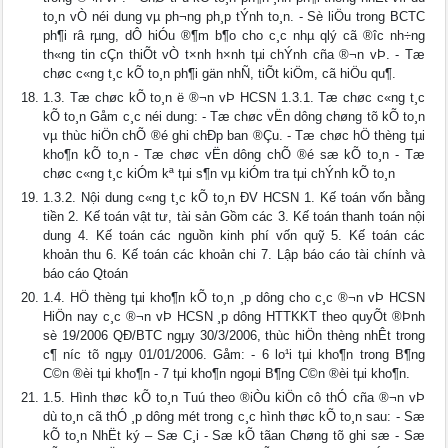
to¸n vÒ néi dung vµ ph­¬ng ph¸p tÝnh to¸n. - Sè liÖu trong BCTC
ph¶i râ rµng, dÔ hiÓu ®¶m b¶o cho c¸c nhµ qlý cã ®­îc nh÷ng
th«ng tin cÇn thiÕt vÒ t×nh h×nh tµi chÝnh cña ®¬n vÞ. - Tæ
chøc c«ng t¸c kÕ to¸n ph¶i gän nhÑ, tiÕt kiÖm, cã hiÖu qu¶.
1.3. Tæ chøc kÕ to¸n ë ®¬n vÞ HCSN 1.3.1. Tæ chøc c«ng t¸c
kÕ to¸n Gåm c¸c néi dung: - Tæ chøc vËn dông chøng tõ kÕ to¸n
vµ thùc hiÖn chÕ ®é ghi chÐp ban ®Çu. - Tæ chøc hÖ thèng tµi
kho¶n kÕ to¸n - Tæ chøc vËn dông chÕ ®é sæ kÕ to¸n - Tæ
chøc c«ng t¸c kiÓm kª tµi s¶n vµ kiÓm tra tµi chÝnh kÕ to¸n
1.3.2. Nội dung c«ng t¸c kÕ to¸n ĐV HCSN 1. Kế toán vốn bằng
tiền 2. Kế toán vật tư, tài sản Gồm các 3. Kế toán thanh toán nội
dung 4. Kế toán các nguồn kinh phí vốn quỹ 5. Kế toán các
khoản thu 6. Kế toán các khoản chi 7. Lập báo cáo tài chính và
báo cáo Qtoán
1.4. HÖ thèng tµi kho¶n kÕ to¸n ¸p dông cho c¸c ®¬n vÞ HCSN
HiÖn nay c¸c ®¬n vÞ HCSN ¸p dông HTTKKT theo quyÕt ®Þnh
sè 19/2006 QĐ/BTC ngµy 30/3/2006, thùc hiÖn thèng nhÊt trong
c¶ n­íc tõ ngµy 01/01/2006. Gåm: - 6 lo¹i tµi kho¶n trong B¶ng
C©n ®èi tµi kho¶n - 7 tµi kho¶n ngoµi B¶ng C©n ®èi tµi kho¶n.
1.5. Hình thøc kÕ to¸n Tuú theo ®iÒu kiÖn cô thÓ cña ®¬n vÞ
dù to¸n cã thÓ ¸p dông mét trong c¸c hình thøc kÕ to¸n sau: - Sæ
kÕ to¸n NhËt ký – Sæ C¸i - Sæ kÕ tãan Chøng tõ ghi sæ - Sæ