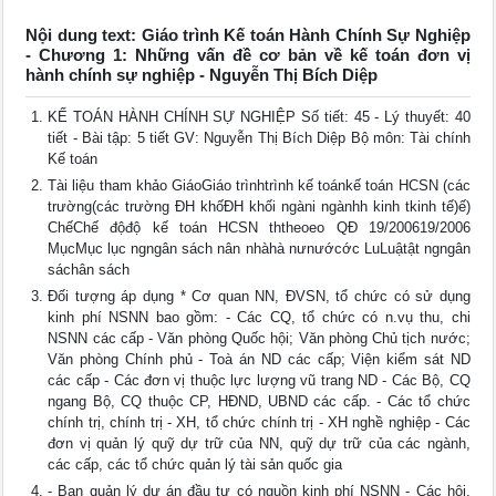
Nội dung text: Giáo trình Kế toán Hành Chính Sự Nghiệp
- Chương 1: Những vấn đề cơ bản về kế toán đơn vị
hành chính sự nghiệp - Nguyễn Thị Bích Diệp
KẾ TOÁN HÀNH CHÍNH SỰ NGHIỆP Số tiết: 45 - Lý thuyết: 40
tiết - Bài tập: 5 tiết GV: Nguyễn Thị Bích Diệp Bộ môn: Tài chính
Kế toán
Tài liệu tham khảo GiáoGiáo trìnhtrình kế toánkế toán HCSN (các
trường(các trường ĐH khốĐH khối ngàni ngànhh kinh tkinh tế)ế)
ChếChế độđộ kế toán HCSN ththeoeo QĐ 19/200619/2006
MụcMục lục ngngân sách nân nhàhà nưnướcớc LuLuậtật ngngân
sáchân sách
Đối tượng áp dụng * Cơ quan NN, ĐVSN, tổ chức có sử dụng
kinh phí NSNN bao gồm: - Các CQ, tổ chức có n.vụ thu, chi
NSNN các cấp - Văn phòng Quốc hội; Văn phòng Chủ tịch nước;
Văn phòng Chính phủ - Toà án ND các cấp; Viện kiểm sát ND
các cấp - Các đơn vị thuộc lực lượng vũ trang ND - Các Bộ, CQ
ngang Bộ, CQ thuộc CP, HĐND, UBND các cấp. - Các tổ chức
chính trị, chính trị - XH, tổ chức chính trị - XH nghề nghiệp - Các
đơn vị quản lý quỹ dự trữ của NN, quỹ dự trữ của các ngành,
các cấp, các tổ chức quản lý tài sản quốc gia
- Ban quản lý dự án đầu tư có nguồn kinh phí NSNN - Các hội,