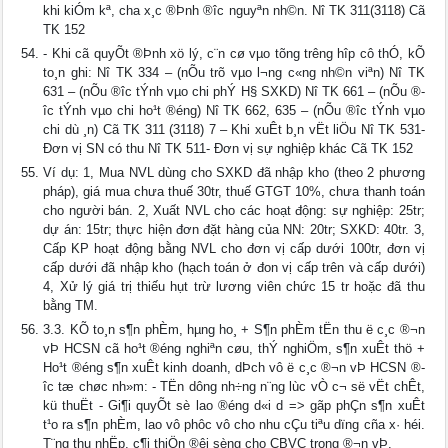
khi kiÓm kª, ch­a x¸c ®Þnh ®­îc nguyªn nh©n. Nî TK 311(3118) Cã
TK 152
- Khi cã quyÕt ®Þnh xö lý, c¨n cø vµo tõng tr­êng hîp cô thÓ, kÕ
to¸n ghi: Nî TK 334 – (nÕu trõ vµo l­¬ng c«ng nh©n viªn) Nî TK
631 – (nÕu ®­îc tÝnh vµo chi phÝ H§ SXKD) Nî TK 661 – (nÕu ®­
îc tÝnh vµo chi ho¹t ®éng) Nî TK 662, 635 – (nÕu ®­îc tÝnh vµo
chi dù ¸n) Cã TK 311 (3118) 7 – Khi xuÊt b¸n vËt liÖu Nî TK 531-
Đơn vị SN có thu Nî TK 511- Đơn vị sự nghiệp khác Cã TK 152
Ví dụ: 1, Mua NVL dùng cho SXKD đã nhập kho (theo 2 phương
pháp), giá mua chưa thuế 30tr, thuế GTGT 10%, chưa thanh toán
cho người bán. 2, Xuất NVL cho các hoạt động: sự nghiệp: 25tr;
dự án: 15tr; thực hiện đơn đặt hàng của NN: 20tr; SXKD: 40tr. 3,
Cấp KP hoạt động bằng NVL cho đơn vị cấp dưới 100tr, đơn vị
cấp dưới đã nhập kho (hạch toán ở đon vị cấp trên và cấp dưới)
4, Xử lý giá trị thiếu hụt trừ lương viên chức 15 tr hoặc đã thu
bằng TM.
3.3. KÕ to¸n s¶n phÈm, hµng ho¸ + S¶n phÈm tËn thu ë c¸c ®¬n
vÞ HCSN cã ho¹t ®éng nghiªn cøu, thÝ nghiÖm, s¶n xuÊt thö +
Ho¹t ®éng s¶n xuÊt kinh doanh, dÞch vô ë c¸c ®¬n vÞ HCSN ®­
îc tæ chøc nh»m: - TËn dông nh÷ng n¨ng lùc vÒ c¬ së vËt chÊt,
kü thuËt - Gi¶i quyÕt sè lao ®éng d«i d­ => gãp phÇn s¶n xuÊt
t¹o ra s¶n phÈm, lao vô phôc vô cho nhu cÇu tiªu dïng cña x· héi.
T¨ng thu nhËp, c¶i thiÖn ®êi sèng cho CBVC trong ®¬n vÞ.