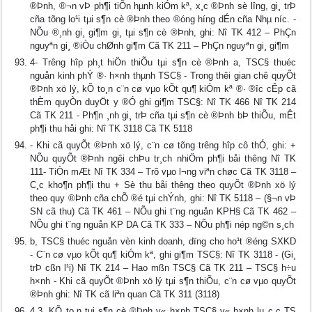
®Þnh, ®¬n vÞ ph¶i tiÕn hµnh kiÓm kª, x¸c ®Þnh sè l­îng, gi¸ trÞ
cña tõng lo¹i tµi s¶n cè ®Þnh theo ®óng h­íng dÉn cña Nhµ n­íc. -
NÕu ®¸nh gi¸ gi¶m gi¸ tµi s¶n cè ®Þnh, ghi: Nî TK 412 – PhÇn
nguyªn gi¸ ®iÒu chØnh gi¶m Cã TK 211 – PhÇn nguyªn gi¸ gi¶m
4- Tr­êng hîp ph¸t hiÖn thiÕu tµi s¶n cè ®Þnh a, TSC§ thuéc
nguån kinh phÝ ®· h×nh thµnh TSC§ - Trong thêi gian chê quyÕt
®Þnh xö lý, kÕ to¸n c¨n cø vµo kÕt qu¶ kiÓm kª ®· ®­îc cÊp cã
thÈm quyÒn duyÖt y ®Ó ghi gi¶m TSC§: Nî TK 466 Nî TK 214
Cã TK 211 - Ph¶n ¸nh gi¸ trÞ cña tµi s¶n cè ®Þnh bÞ thiÕu, mÊt
ph¶i thu håi ghi: Nî TK 3118 Cã TK 5118
- Khi cã quyÕt ®Þnh xö lý, c¨n cø tõng tr­êng hîp cô thÓ, ghi: +
NÕu quyÕt ®Þnh ng­êi chÞu tr¸ch nhiÖm ph¶i båi th­êng Nî TK
111- TiÒn mÆt Nî TK 334 – Trõ vµo l­¬ng viªn chøc Cã TK 3118 –
C¸c kho¶n ph¶i thu + Sè thu båi th­êng theo quyÕt ®Þnh xö lý
theo quy ®Þnh cña chÕ ®é tµi chÝnh, ghi: Nî TK 5118 – (§¬n vÞ
SN cã thu) Cã TK 461 – NÕu ghi t¨ng nguån KPH§ Cã TK 462 –
NÕu ghi t¨ng nguån KP DA Cã TK 333 – NÕu ph¶i nép ng©n s¸ch
b, TSC§ thuéc nguån vèn kinh doanh, dïng cho ho¹t ®éng SXKD
- C¨n cø vµo kÕt qu¶ kiÓm kª, ghi gi¶m TSC§: Nî TK 3118 - (Gi¸
trÞ cßn l¹i) Nî TK 214 – Hao mßn TSC§ Cã TK 211 – TSC§ h÷u
h×nh - Khi cã quyÕt ®Þnh xö lý tµi s¶n thiÕu, c¨n cø vµo quyÕt
®Þnh ghi: Nî TK cã liªn quan Cã TK 311 (3118)
4.3. KÕ to¸n tµi s¶n cè ®Þnh v« h×nh TSC§ v« h×nh lµ c¸c TS