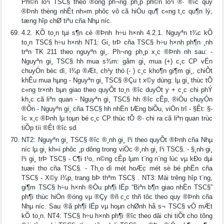
Ph©n lo¹i TSC§ theo ®óng ph­¬ng ph¸p ph©n lo¹i ®· ®­îc quy
®Þnh thèng nhÊt nh»m phôc vô cã hiÖu qu¶ c«ng t¸c qu¶n lý,
tæng hîp chØ tiªu cña Nhµ n­íc.
4.2. KÕ to¸n tµi s¶n cè ®Þnh h÷u h×nh 4.2.1. Nguyªn t¾c kÕ
to¸n TSC§ h÷u h×nh NT1: Gi¸ trÞ cña TSC§ h÷u h×nh ph¶n ¸nh
trªn TK 211 theo nguyªn gi¸. Ph­¬ng ph¸p x¸c ®Þnh nh­ sau: -
Nguyªn gi¸ TSC§ hh mua s¾m: gåm gi¸ mua (+) c¸c CP vËn
chuyÓn bèc dì, l¾p ®Æt, ch¹y thö (- ) c¸c kho¶n gi¶m gi¸, chiÕt
khÊu mua hµng - Nguyªn gi¸ TSC§ ®Çu t­ x©y dùng: lµ gi¸ thùc tÕ
c«ng tr×nh bµn giao theo quyÕt to¸n ®­îc duyÖt y + c¸c chi phÝ
kh¸c cã liªn quan - Nguyªn gi¸ TSC§ hh ®­îc cÊp, ®iÒu chuyÓn
®Õn - Nguyªn gi¸ cña TSC§ hh nhËn tÆng biÕu, viÖn trî - §Êt: §­
îc x¸c ®Þnh lµ toµn bé c¸c CP thùc tÕ ®· chi ra cã liªn quan trùc
tiÕp tíi ®Êt ®­îc sd.
NT2: Nguyªn gi¸ TSC§ ®­îc ®¸nh gi¸ l¹i theo quyÕt ®Þnh cña Nhµ
n­íc lµ gi¸ kh«i phôc ¸p dông trong viÖc ®¸nh gi¸ l¹i TSC§. - §¸nh gi¸
l¹i gi¸ trÞ TSC§ - C¶i t¹o, n©ng cÊp lµm t¨ng n¨ng lùc vµ kÐo dµi
tuæi tho cña TSC§. - Th¸o dì mét hoÆc mét sè bé phËn cña
TSC§ - X©y l¾p, trang bÞ thªm TSC§ . NT3: Mäi tr­êng hîp t¨ng,
gi¶m TSC§ h÷u h×nh ®Òu ph¶i lËp “Biªn b¶n giao nhËn TSC§”
ph¶i thùc hiÖn ®óng vµ ®Çy ®ñ c¸c thñ tôc theo quy ®Þnh cña
Nhµ n­íc. Sau ®ã ph¶i lËp vµ hoµn chØnh hå s¬ TSC§ vÒ mÆt
kÕ to¸n. NT4: TSC§ h÷u h×nh ph¶i ®­îc theo dâi chi tiÕt cho tõng