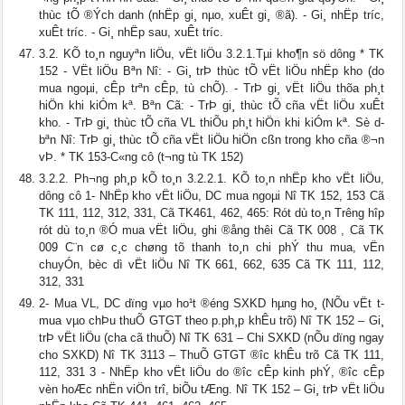
thùc tÕ ®Ých danh (nhËp gi¸ nµo, xuÊt gi¸ ®ã). - Gi¸ nhËp tr­íc,
xuÊt tr­íc. - Gi¸ nhËp sau, xuÊt tr­íc.
3.2. KÕ to¸n nguyªn liÖu, vËt liÖu 3.2.1.Tµi kho¶n sö dông * TK
152 - VËt liÖu Bªn Nî: - Gi¸ trÞ thùc tÕ vËt liÖu nhËp kho (do
mua ngoµi, cÊp trªn cÊp, tù chÕ). - TrÞ gi¸ vËt liÖu thõa ph¸t
hiÖn khi kiÓm kª. Bªn Cã: - TrÞ gi¸ thùc tÕ cña vËt liÖu xuÊt
kho. - TrÞ gi¸ thùc tÕ cña VL thiÕu ph¸t hiÖn khi kiÓm kª. Sè d­
bªn Nî: TrÞ gi¸ thùc tÕ cña vËt liÖu hiÖn cßn trong kho cña ®¬n
vÞ. * TK 153-C«ng cô (t­¬ng tù TK 152)
3.2.2. Ph­¬ng ph¸p kÕ to¸n 3.2.2.1. KÕ to¸n nhËp kho vËt liÖu,
dông cô 1- NhËp kho vËt liÖu, DC mua ngoµi Nî TK 152, 153 Cã
TK 111, 112, 312, 331, Cã TK461, 462, 465: Rót dù to¸n Tr­êng hîp
rót dù to¸n ®Ó mua vËt liÖu, ghi ®ång thêi Cã TK 008 , Cã TK
009 C¨n cø c¸c chøng tõ thanh to¸n chi phÝ thu mua, vËn
chuyÓn, bèc dì vËt liÖu Nî TK 661, 662, 635 Cã TK 111, 112,
312, 331
2- Mua VL, DC dïng vµo ho¹t ®éng SXKD hµng ho¸ (NÕu vËt t­
mua vµo chÞu thuÕ GTGT theo p.ph¸p khÊu trõ) Nî TK 152 – Gi¸
trÞ vËt liÖu (ch­a cã thuÕ) Nî TK 631 – Chi SXKD (nÕu dïng ngay
cho SXKD) Nî TK 3113 – ThuÕ GTGT ®­îc khÊu trõ Cã TK 111,
112, 331 3 - NhËp kho vËt liÖu do ®­îc cÊp kinh phÝ, ®­îc cÊp
vèn hoÆc nhËn viÖn trî, biÕu tÆng. Nî TK 152 – Gi¸ trÞ vËt liÖu