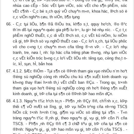
nhùa cao cÊp - Sóc vËt lµm viÖc, sóc vËt cho s¶n phÈm, sóc
vËt c¶nh - C¸c bé s¸ch quý vÒ chuyªn m«n, khoa häc, lÞch sö ë
c¸c viÖn nghiªn cøu, th­ viÖn, b¶o tµng
- C¸c tµi liÖu, b¶n ®å ®iÒu tra, kh¶o s¸t, qquy ho¹ch, ®o ®¹c
th¨m dß tµi nguyªn quèc gia ph¶i l­u tr÷, l­u gi÷ hé nhµ n­íc. - C¸c t¸c
phÈm nghÖ thuËt, c¸c di vËt lÞch sö, c¸c vËt kû niÖm, l­u niÖm
cã gi¸ trÞ lÞch sö vµ nghÖ thuËt cao - C¸c lo¹i s¸ch, tµi liÖu phôc
vô cho c«ng t¸c chuyªn m«n cña tõng ®¬n vÞ. - C¸c lo¹i nhµ
tranh, tre, nøa l¸ nh­: líp häc cña tr­êng phæ th«ng, nhµ lµm viÖc
c¸c vËt kiÕn tróc b»ng c¸c lo¹i vËt liÖu nh­: t­êng rµo, cèng tho¸t n­
íc, kÌ, sµn, hÌ, bån hoa
4.1.2. §Æc ®iÓm - Tµi s¶n cè ®Þnh tham gia vµo nhiÒu n¨m ho¹t
®éng sù nghiÖp còng nh­ nhiÒu chu kú s¶n xuÊt kinh doanh vµ
kh«ng thay ®æi h×nh th¸i vËt chÊt ban ®Çu. - Trong qu¸ tr×nh
tham gia vµo ho¹t ®éng sù nghiÖp còng nh­ ho¹t ®éng s¶n xuÊt
kinh doanh, gi¸ trÞ cña tµi s¶n cè ®Þnh bÞ hao mßn dÇn.
4.1.3. Nguyªn t¾c h¹ch to¸n - Ph¶n ¸nh ®Çy ®ñ, chÝnh x¸c, kÞp
thêi c¶ vÒ mÆt sè l­îng, gi¸ trÞ vµ hiÖn tr¹ng cña nh÷ng TSC§
hiÖn cã; t×nh h×nh t¨ng, gi¶m vµ viÖc sö dông tµi s¶n. - T«n
träng nguyªn t¾c ®¸nh gi¸ theo nguyªn gi¸ vµ gi¸ trÞ cßn l¹i cña
TSC§. - Ph¶n ¸nh ®Çy ®ñ c¶ 3 chØ tiªu gi¸ trÞ cña tµi s¶n cè
®Þnh: Nguyªn gi¸, gi¸ trÞ hao mßn vµ gi¸ trÞ cßn l¹i cña TSC§ . -