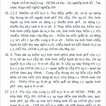
- Hµnh chÝnh thuÇn tuý - HCSN cã thu - Sù nghiÖp kinh tÕ - Tæ
chøc ®oµn thÓ nghÒ nghiÖp XH
1.2.2. NhiÖm vô kÕ to¸n 1- Thu thËp, ph¶n ¸nh, xö lý vµ tæng
hîp th«ng tin vÒ nguån kinh phÝ ®­îc cÊp, ®­îc tµi trî, ®­îc hình
thµnh vµ tình hình sö dông c¸c kho¶n kinh phÝ, sö dông c¸c
kho¶n thu ph¸t sinh ë ®¬n vÞ. 2- Thùc hiÖn kiÓm tra, kiÓm so¸t
tình hình chÊp hµnh dù to¸n thu chi, tình hình thùc hiÖn c¸c tiªu
chuÈn, ®Þnh møc cña Nhµ n­íc. - KiÓm tra viÖc qu¶n lý, sö dông
c¸c lo¹i vËt t­, tµi s¶n c«ng ë ®¬n vÞ - KiÓm tra tình hình chÊp
hµnh kû luËt thu nép ng©n s¸ch, chÊp hµnh kû luËt thanh to¸n vµ
c¸c chÕ ®é, chÝnh s¸ch tµi chÝnh cña Nhµ n­íc.
3- Theo dâi vµ kiÓm so¸t tình hình ph©n phèi kinh phÝ cho c¸c
®¬n vÞ dù to¸n cÊp d­íi, tình hình chÊp hµnh dù to¸n thu, chi vµ
quyÕt to¸n cña c¸c ®¬n vÞ cÊp d­íi. 4- LËp vµ nép ®óng h¹n c¸c
b¸o c¸o tµi chÝnh cho c¸c c¬ quan qu¶n lý cÊp trªn vµ c¬ quan tµi
chÝnh theo quy ®Þnh, - Cung cÊp th«ng tin, tµi liÖu cÇn thiÕt
phôc vô cho viÖc x©y dùng dù to¸n, x©y dùng c¸c ®Þnh møc chi
tiªu. - Ph©n tÝch vµ ®¸nh gi¸ hiÖu qu¶ sö dông c¸c nguån kinh
phÝ, vèn, quü ë ®¬n vÞ.
1.2.3. Yªu cÇu cña c«ng t¸c kÕ to¸n ®¬n vÞ HCSN - Ph¶n ¸nh
kÞp thêi, ®Çy ®ñ, chÝnh x¸c vµ toµn diÖn mäi kho¶n vèn, quü,
kinh phÝ, tµi s¶n vµ mäi ho¹t ®éng kinh tÕ tµi chÝnh ph¸t sinh
trong ®¬n vÞ. - ChØ tiªu kÕ to¸n ph¶n ¸nh ph¶i thèng nhÊt víi dù