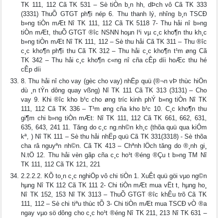
TK 111, 112 Cã TK 531 – Sè tiÒn b¸n hh, dÞch vô Cã TK 333
(3331) ThuÕ GTGT ph¶i nép 6. Thu thanh lý, nh­îng b¸n TSCĐ
b»ng tiÒn mÆt Nî TK 111, 112 Cã TK 5118 7- Thu håi nî b»ng
tiÒn mÆt, thuÕ GTGT ®­îc NSNN hoµn l¹i vµ c¸c kho¶n thu kh¸c
b»ng tiÒn mÆt Nî TK 111, 112 – Sè thu håi Cã TK 311 – Thu ®­îc
c¸c kho¶n ph¶i thu Cã TK 312 – Thu håi c¸c kho¶n t¹m øng Cã
TK 342 – Thu håi c¸c kho¶n c«ng nî cña cÊp d­íi hoÆc thu hé
cÊp d­íi
8. Thu håi nî cho vay (gèc cho vay) nhËp quü (®¬n vÞ thùc hiÖn
dù ¸n tÝn dông quay vßng) Nî TK 111 Cã TK 313 (3131) – Cho
vay 9. Khi ®­îc kho b¹c cho øng tr­íc kinh phÝ b»ng tiÒn Nî TK
111, 112 Cã TK 336 – T¹m øng cña kho b¹c 10. C¸c kho¶n thu
gi¶m chi b»ng tiÒn mÆt: Nî TK 111, 112 Cã TK 661, 662, 631,
635, 643, 241 11. Tăng do c¸c ng.nh©n kh¸c (thõa quü qua kiÓm
kª, ) Nî TK 111 – Sè thu håi nhËp quü Cã TK 331(3318) - Sè thõa
ch­a râ nguyªn nh©n. Cã TK 413 – Chªnh lÖch tăng do ®¸nh gi¸
N.tÖ 12. Thu håi vèn gãp cña c¸c ho¹t ®éng ®Çu t­ b»ng TM Nî
TK 111, 112 Cã TK 121, 221
2.2.2.2. KÕ to¸n c¸c nghiÖp vô chi tiÒn 1. XuÊt quü göi vµo ng©n
hµng Nî TK 112 Cã TK 111 2- Chi tiÒn mÆt mua vËt t­, hµng ho¸
Nî TK 152, 153 Nî TK 3113 – ThuÕ GTGT ®­îc khÊu trõ Cã TK
111, 112 – Sè chi tiªu thùc tÕ 3- Chi tiÒn mÆt mua TSCĐ vÒ ®­a
ngay vµo sö dông cho c¸c ho¹t ®éng Nî TK 211, 213 Nî TK 631 –