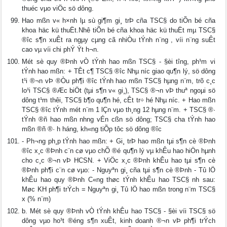
thuéc vµo viÖc sö dông.
Hao mßn v« h×nh lµ sù gi¶m gi¸ trÞ cña TSC§ do tiÕn bé cña
khoa häc kü thuËt.Nhê tiÕn bé cña khoa häc kü thuËt mµ TSC§
®­îc s¶n xuÊt ra ngµy cµng cã nhiÒu tÝnh n¨ng , víi n¨ng suÊt
cao vµ víi chi phÝ Ýt h¬n.
Mét sè quy ®Þnh vÒ tÝnh hao mßn TSC§ - §èi t­îng, ph¹m vi
tÝnh hao mßn: + TÊt c¶ TSC§ ®­îc Nhµ n­íc giao qu¶n lý, sö dông
t¹i ®¬n vÞ ®Òu ph¶i ®­îc tÝnh hao mßn TSC§ hµng n¨m, trõ c¸c
lo¹i TSC§ ®Æc biÖt (tµi s¶n v« gi¸), TSC§ ®¬n vÞ thuª ngoµi sö
dông t¹m thêi, TSC§ b¶o qu¶n hé, cÊt tr÷ hé Nhµ n­íc. + Hao mßn
TSC§ ®­îc tÝnh mét n¨m 1 lÇn vµo th¸ng 12 hµng n¨m. + TSC§ ®·
tÝnh ®ñ hao mßn nh­ng vÉn cßn sö dông; TSC§ ch­a tÝnh hao
mßn ®ñ ®· h­ háng, kh«ng tiÕp tôc sö dông ®­îc
- Ph­¬ng ph¸p tÝnh hao mßn: + Gi¸ trÞ hao mßn tµi s¶n cè ®Þnh
®­îc x¸c ®Þnh c¨n cø vµo chÕ ®é qu¶n lý vµ khÊu hao hiÖn hµnh
cho c¸c ®¬n vÞ HCSN. + ViÖc x¸c ®Þnh khÊu hao tµi s¶n cè
®Þnh ph¶i c¨n cø vµo: - Nguyªn gi¸ cña tµi s¶n cè ®Þnh - Tû lÖ
khÊu hao quy ®Þnh C«ng thøc tÝnh khÊu hao TSC§ nh­ sau:
Møc KH ph¶i trÝch = Nguyªn gi¸ Tû lÖ hao mßn trong n¨m TSC§
x (% n¨m)
b. Mét sè quy ®Þnh vÒ tÝnh khÊu hao TSC§ - §èi víi TSC§ sö
dông vµo ho¹t ®éng s¶n xuÊt, kinh doanh ®¬n vÞ ph¶i trÝch