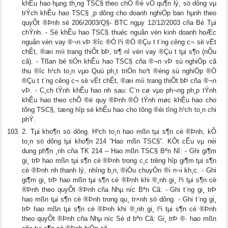
khÊu hao hµng th¸ng TSC§ theo chÕ ®é vÒ qu¶n lý, sö dông vµ
trÝch khÊu hao TSC§ ¸p dông cho doanh nghiÖp ban hµnh theo
quyÕt ®Þnh sè 206/2003/Q§- BTC ngµy 12/12/2003 cña Bé Tµi
chÝnh. - Sè khÊu hao TSC§ thuéc nguån vèn kinh doanh hoÆc
nguån vèn vay ®¬n vÞ ®­îc ®Ó l¹i ®Ó ®Çu t­ t¨ng c­êng c¬ së vËt
chÊt, ®æi míi trang thiÕt bÞ, tr¶ nî vèn vay ®Çu t­ tµi s¶n (nÕu
cã). - Tßan bé tiÒn khÊu hao TSC§ cña ®¬n vÞ sù nghiÖp cã
thu ®­îc h¹ch to¸n vµo Quü ph¸t triÓn ho¹t ®éng sù nghiÖp ®Ó
®Çu t­ t¨ng c­êng c¬ së vËt chÊt, ®æi míi trang thiÕt bÞ cña ®¬n
vÞ. - C¸ch tÝnh khÊu hao nh­ sau: C¨n cø vµo ph­¬ng ph¸p tÝnh
khÊu hao theo chÕ ®é quy ®Þnh ®Ó tÝnh møc khÊu hao cho
tõng TSC§, tæng hîp sè khÊu hao cho tõng ®èi t­îng h¹ch to¸n chi
phÝ.
2. Tµi kho¶n sö dông. H¹ch to¸n hao mßn tµi s¶n cè ®Þnh, kÕ
to¸n sö dông tµi kho¶n 214 “Hao mßn TSC§”. KÕt cÊu vµ néi
dung ph¶n ¸nh cña TK 214 – Hao mßn TSC§ Bªn Nî: - Ghi gi¶m
gi¸ trÞ hao mßn tµi s¶n cè ®Þnh trong c¸c tr­êng hîp gi¶m tµi s¶n
cè ®Þnh nh­ thanh lý, nh­îng b¸n, ®iÒu chuyÓn ®i n¬i kh¸c. - Ghi
gi¶m gi¸ trÞ hao mßn tµi s¶n cè ®Þnh khi ®¸nh gi¸ l¹i tµi s¶n cè
®Þnh theo quyÕt ®Þnh cña Nhµ n­íc Bªn Cã: - Ghi t¨ng gi¸ trÞ
hao mßn tµi s¶n cè ®Þnh trong qu¸ tr×nh sö dông. - Ghi t¨ng gi¸
trÞ hao mßn tµi s¶n cè ®Þnh khi ®¸nh gi¸ l¹i tµi s¶n cè ®Þnh
theo quyÕt ®Þnh cña Nhµ n­íc Sè d­ bªn Cã: Gi¸ trÞ ®· hao mßn