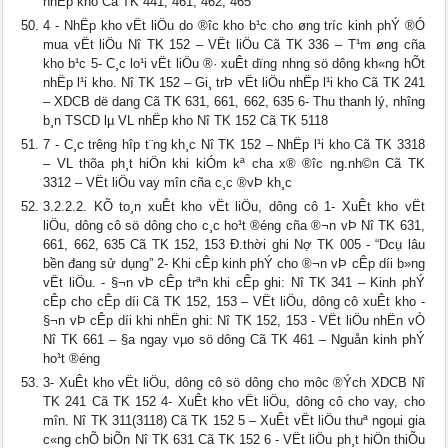
nhËp kho Cã TK 441, 461, 462, 465
4 - NhËp kho vËt liÖu do ®­îc kho b¹c cho øng tr­íc kinh phÝ ®Ó
mua vËt liÖu Nî TK 152 – VËt liÖu Cã TK 336 – T¹m øng cña
kho b¹c 5- C¸c lo¹i vËt liÖu ®· xuÊt dïng nh­ng sö dông kh«ng hÕt
nhËp l¹i kho. Nî TK 152 – Gi¸ trÞ vËt liÖu nhËp l¹i kho Cã TK 241
– XDCB dë dang Cã TK 631, 661, 662, 635 6- Thu thanh lý, nh­îng
b¸n TSCD lµ VL nhËp kho Nî TK 152 Cã TK 5118
7 - C¸c tr­êng hîp t¨ng kh¸c Nî TK 152 – NhËp l¹i kho Cã TK 3318
– VL thõa ph¸t hiÖn khi kiÓm kª ch­a x® ®­îc ng.nh©n Cã TK
3312 – VËt liÖu vay m­în cña c¸c ®vÞ kh¸c
3.2.2.2. KÕ to¸n xuÊt kho vËt liÖu, dông cô 1- XuÊt kho vËt
liÖu, dông cô sö dông cho c¸c ho¹t ®éng cña ®¬n vÞ Nî TK 631,
661, 662, 635 Cã TK 152, 153 Đ.thời ghi Nợ TK 005 - “Dcụ lâu
bền đang sử dụng” 2- Khi cÊp kinh phÝ cho ®¬n vÞ cÊp d­íi b»ng
vËt liÖu. - §¬n vÞ cÊp trªn khi cÊp ghi: Nî TK 341 – Kinh phÝ
cÊp cho cÊp d­íi Cã TK 152, 153 – VËt liÖu, dông cô xuÊt kho -
§¬n vÞ cÊp d­íi khi nhËn ghi: Nî TK 152, 153 - VËt liÖu nhËn vÒ
Nî TK 661 – §­a ngay vµo sö dông Cã TK 461 – Nguån kinh phÝ
ho¹t ®éng
3- XuÊt kho vËt liÖu, dông cô sö dông cho môc ®Ých XDCB Nî
TK 241 Cã TK 152 4- XuÊt kho vËt liÖu, dông cô cho vay, cho
m­în. Nî TK 311(3118) Cã TK 152 5 – XuÊt vËt liÖu thuª ngoµi gia
c«ng chÕ biÕn Nî TK 631 Cã TK 152 6 - VËt liÖu ph¸t hiÖn thiÕu