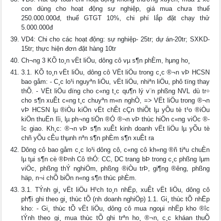
con dùng cho hoạt động sự nghiệp, giá mua chưa thuế
250.000.000đ, thuế GTGT 10%, chi phí lắp đặt chạy thử
5.000.000đ
VD4: Chi cho các hoạt động: sự nghiệp- 25tr; dự án-20tr; SXKD-
15tr; thực hiện đơn đặt hàng 10tr
Ch­¬ng 3 KÕ to¸n vËt liÖu, dông cô vµ s¶n phÈm, hµng ho¸
3.1. KÕ to¸n vËt liÖu, dông cô VËt liÖu trong c¸c ®¬n vÞ HCSN
bao gåm: - C¸c lo¹i nguyªn liÖu, vËt liÖu, nhiªn liÖu, phô tïng thay
thÕ. - VËt liÖu dïng cho c«ng t¸c qu¶n lý v¨n phßng NVL dù tr÷
cho s¶n xuÊt c«ng t¸c chuyªn m«n nghÒ, => VËt liÖu trong ®¬n
vÞ HCSN lµ ®iÒu kiÖn vËt chÊt cÇn thiÕt lµ yÕu tè t¹o ®iÒu
kiÖn thuËn lîi, lµ ph­¬ng tiÖn ®Ó ®¬n vÞ thùc hiÖn c«ng viÖc ®­
îc giao. Kh¸c: ®¬n vÞ s¶n xuÊt kinh doanh vËt liÖu lµ yÕu tè
chñ yÕu cÊu thµnh nªn s¶n phÈm s¶n xuÊt ra
Dông cô bao gåm c¸c lo¹i dông cô, c«ng cô kh«ng ®ñ tiªu chuÈn
lµ tµi s¶n cè ®Þnh Cô thÓ: CC, DC trang bÞ trong c¸c phßng lµm
viÖc, phßng thÝ nghiÖm, phßng ®iÒu trÞ, gi¶ng ®­êng, phßng
häp, n¬i chÕ biÕn n«ng s¶n thùc phÈm.
3.1. TÝnh gi¸ vËt liÖu H¹ch to¸n nhËp, xuÊt vËt liÖu, dông cô
ph¶i ghi theo gi¸ thùc tÕ (nh­ doanh nghiÖp) 1.1. Gi¸ thùc tÕ nhËp
kho: - Gi¸ thùc tÕ vËt liÖu, dông cô mua ngoµi nhËp kho ®­îc
tÝnh theo gi¸ mua thùc tÕ ghi trªn ho¸ ®¬n, c¸c kháan thuÕ